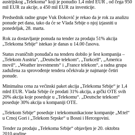
austrijskog „Telekoma“ koji je ponudio 1,4 mlrd EUR , od čega 950
mil EUR za akcije, a 450 mil EUR za investicije.
Predsednik radne grupe Vuk Đoković je rekao da je rok za analizu
ponude pet dana, tako da će se Vlada Srbije o njoj izjasniti u
ponedeljak, 28. marta.
Rok za dostavljanje ponuda na tender za prodaju 51% akcija
„Telekoma Srbije“ istekao je danas u 14.00 časova.
Status zvaničnih ponuđača na tenderu dobilo je šest kompanija –
„Telekom Austria“, „Deutsche telekom“, „Turkcell“, „America
movil“, „Weather investments“ i „France telekom“, a radna grupa
zadužena za sprovođenje tendera očekivala je najmanje četiri
ponude.
Minimalna cena za većinski paket akcija „Telekoma Srbije“ je 1,4
mlrd EUR. Vlada Srbije će prodati 31% akcija, a grčki OTE svih
20% akcija koje poseduje u „Telekomu“. „Deutsche telekom“
poseduje 30% akcija u kompaniji OTE.
„Telekom Srbije“ poseduje i telekomunikacione kompanije „M:tel“
u Crnoj Gori i „Telekom Srpske“ u Bosni i Hercegovini.
Tender za prodaju „Telekoma Srbije“ objavljen je 20. oktobra
2010.godine