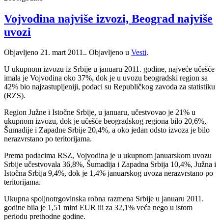
Vojvodina najviše izvozi, Beograd najviše
uvozi
Objavljeno
21. mart 2011.
. Objavljeno u
Vesti
.
U ukupnom izvozu iz Srbije u januaru 2011. godine, najveće učešće
imala je Vojvodina oko 37%, dok je u uvozu beogradski region sa
42% bio najzastupljeniji, podaci su Republičkog zavoda za statistiku
(RZS).
Region Južne i Istočne Srbije, u januaru, učestvovao je 21% u
ukupnom izvozu, dok je učešće beogradskog regiona bilo 20,6%,
Šumadije i Zapadne Srbije 20,4%, a oko jedan odsto izvoza je bilo
nerazvrstano po teritorijama.
Prema podacima RSZ, Vojvodina je u ukupnom januarskom uvozu
Srbije učestvovala 36,8%, Šumadija i Zapadna Srbija 10,4%, Južna i
Istočna Srbija 9,4%, dok je 1,4% januarskog uvoza nerazvrstano po
teritorijama.
Ukupna spoljnotrgovinska robna razmena Srbije u januaru 2011.
godine bila je 1,51 mlrd EUR ili za 32,1% veća nego u istom
periodu prethodne godine.