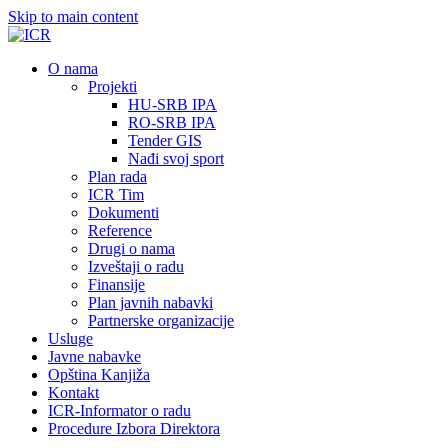
Skip to main content
О nama
Projekti
HU-SRB IPA
RO-SRB IPA
Tender GIS
Nađi svoj sport
Plan rada
ICR Tim
Dokumenti
Reference
Drugi o nama
Izveštaji o radu
Finansije
Plan javnih nabavki
Partnerske organizacije
Usluge
Javne nabavke
Opština Kanjiža
Kontakt
ICR-Informator o radu
Procedure Izbora Direktora