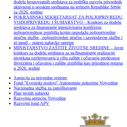
dodelu bespovratnih sredstava za podršku razvoja privrednih
aktivnosti u seoskim sredinama na teritoriji Republike Srbije
za 2026. godinu
POKRAJINSKI SEKRETARIJAT ZA POLJOPRIVREDU,
VODOPRIVREDU I ŠUMARSTVO – Konkurs za dodelu
sredstava za finansiranje intenziviranja korišćenja
poljoprivrednog zemljišta kojim raspolažu poljoprivredne
stručne službe , poljoprivredne stručne i savetodavne službe i
iri tamiš ‒ putem nabavke opreme
MINISTARSTVO ZAŠTITE ŽIVOTNE SREDINE – Javni
konkurs za dodelu sredstava za su/finansiranje realizacije
projekata ozelenjavanja u cilju zaštite i očuvanja predeonog
diverziteta i očuvanja i zaštite zemljišta kao prirodnog resursa
u 2026. godini
Agencija za privredne registre
Fond "Evropski poslovi" Autonomne pokrajine Vojvodine
Nacionalna služba za zapošljavanje
Plan javnih nabavki
Razvojna agencija Vojvodine
Razvojni fond APV