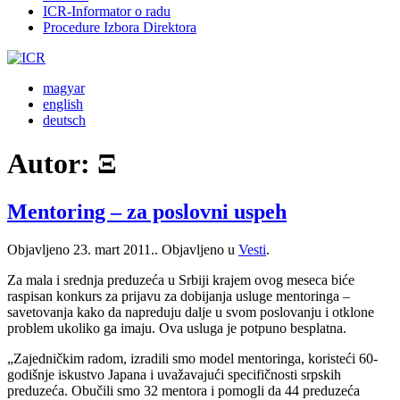
ICR-Informator o radu
Procedure Izbora Direktora
magyar
english
deutsch
Autor:
Ξ
Mentoring – za poslovni uspeh
Objavljeno
23. mart 2011.
. Objavljeno u
Vesti
.
Za mala i srednja preduzeća u Srbiji krajem ovog meseca biće
raspisan konkurs za prijavu za dobijanja usluge mentoringa –
savetovanja kako da napreduju dalje u svom poslovanju i otklone
problem ukoliko ga imaju. Ova usluga je potpuno besplatna.
„Zajedničkim radom, izradili smo model mentoringa, koristeći 60-
godišnje iskustvo Japana i uvažavajući specifičnosti srpskih
preduzeća. Obučili smo 32 mentora i pomogli da 44 preduzeća