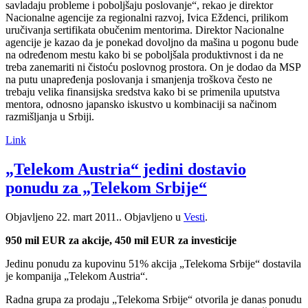
savladaju probleme i poboljšaju poslovanje“, rekao je direktor
Nacionalne agencije za regionalni razvoj, Ivica Eždenci, prilikom
uručivanja sertifikata obučenim mentorima. Direktor Nacionalne
agencije je kazao da je ponekad dovoljno da mašina u pogonu bude
na određenom mestu kako bi se poboljšala produktivnost i da ne
treba zanemariti ni čistoću poslovnog prostora. On je dodao da MSP
na putu unapređenja poslovanja i smanjenja troškova često ne
trebaju velika finansijska sredstva kako bi se primenila uputstva
mentora, odnosno japansko iskustvo u kombinaciji sa načinom
razmišljanja u Srbiji.
Link
„Telekom Austria“ jedini dostavio
ponudu za „Telekom Srbije“
Objavljeno
22. mart 2011.
. Objavljeno u
Vesti
.
950 mil EUR za akcije, 450 mil EUR za investicije
Jedinu ponudu za kupovinu 51% akcija „Telekoma Srbije“ dostavila
je kompanija „Telekom Austria“.
Radna grupa za prodaju „Telekoma Srbije“ otvorila je danas ponudu