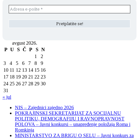
avgust 2026.
P
U
S
Č
P
S
N
1
2
3
4
5
6
7
8
9
10
11
12
13
14
15
16
17
18
19
20
21
22
23
24
25
26
27
28
29
30
31
« jul
NIS – Zajednici zajedno 2026
POKRAJINSKI SEKRETARIJAT ZA SOCIJALNU
POLITIKU, DEMOGRAFIJU I RAVNOPRAVNOST
POLOVA – Javni konkursi – unapređenje položaja Roma i
Romkinja
MINISTARSTVO ZA BRIGU O SELU – Javni konkurs za