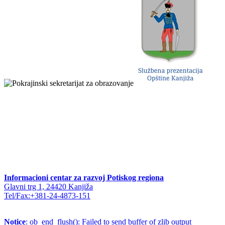
Informacioni centar za razvoj Potiskog regiona
Glavni trg 1, 24420 Kanjiža
Tel/Fax:+381-24-4873-151
Notice
: ob_end_flush(): Failed to send buffer of zlib output