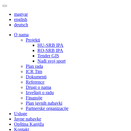
magyar
english
deutsch
О nama
Projekti
HU-SRB IPA
RO-SRB IPA
Tender GIS
Nađi svoj sport
Plan rada
ICR Tim
Dokumenti
Reference
Drugi o nama
Izveštaji o radu
Finansije
Plan javnih nabavki
Partnerske organizacije
Usluge
Javne nabavke
Opština Kanjiža
Kontakt