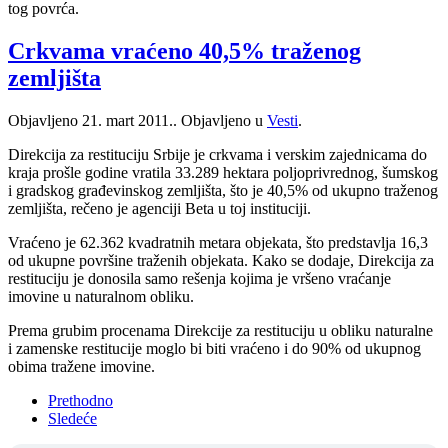
tog povrća.
Crkvama vraćeno 40,5% traženog
zemljišta
Objavljeno
21. mart 2011.
. Objavljeno u
Vesti
.
Direkcija za restituciju Srbije je crkvama i verskim zajednicama do
kraja prošle godine vratila 33.289 hektara poljoprivrednog, šumskog
i gradskog građevinskog zemljišta, što je 40,5% od ukupno traženog
zemljišta, rečeno je agenciji Beta u toj instituciji.
Vraćeno je 62.362 kvadratnih metara objekata, što predstavlja 16,3
od ukupne površine traženih objekata. Kako se dodaje, Direkcija za
restituciju je donosila samo rešenja kojima je vršeno vraćanje
imovine u naturalnom obliku.
Prema grubim procenama Direkcije za restituciju u obliku naturalne
i zamenske restitucije moglo bi biti vraćeno i do 90% od ukupnog
obima tražene imovine.
Prethodno
Sledeće