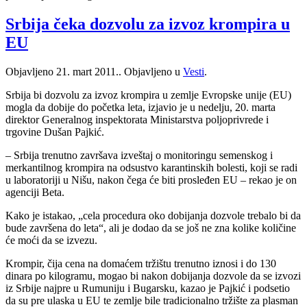
Srbija čeka dozvolu za izvoz krompira u
EU
Objavljeno
21. mart 2011.
. Objavljeno u
Vesti
.
Srbija bi dozvolu za izvoz krompira u zemlje Evropske unije (EU)
mogla da dobije do početka leta, izjavio je u nedelju, 20. marta
direktor Generalnog inspektorata Ministarstva poljoprivrede i
trgovine Dušan Pajkić.
– Srbija trenutno završava izveštaj o monitoringu semenskog i
merkantilnog krompira na odsustvo karantinskih bolesti, koji se radi
u laboratoriji u Nišu, nakon čega će biti prosleđen EU – rekao je on
agenciji Beta.
Kako je istakao, „cela procedura oko dobijanja dozvole trebalo bi da
bude završena do leta“, ali je dodao da se još ne zna kolike količine
će moći da se izvezu.
Krompir, čija cena na domaćem tržištu trenutno iznosi i do 130
dinara po kilogramu, mogao bi nakon dobijanja dozvole da se izvozi
iz Srbije najpre u Rumuniju i Bugarsku, kazao je Pajkić i podsetio
da su pre ulaska u EU te zemlje bile tradicionalno tržište za plasman