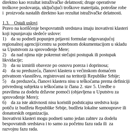
direktno kao rezultat istraživačke delatnosti; druge operativne
troškove poslovanja, uključujući troškove materijala, potrošne robe
i proizvoda nastalih direktno kao rezultat istraživačke delatnosti.
1.3. Ostali uslovi
Pravo na korišćenje bespovratnih sredstava imaju inovativni klasteri
koji ispunjavaju sledeće uslove:
1) da su podneli popunjen prijavni formular odgovarajućoj
regionalnoj agenciji/centru sa potrebnom dokumentacijom u skladu
sa Uputstvom za sprovođenje Mere;
2) da nad njima nije pokrenut stečajni postupak ili postupak
likvidacije;
3) da su izmirili obaveze po osnovu poreza i doprinosa;
4) da su preduzeća, članovi klastera u većinskom domaćem
privatnom vlasništvu, registrovani na teritoriji Republike Srbije;
5) da preduzeća, članovi klastera nisu u teškoćama prema definiciji
privrednog subjekta u teškoćama iz člana 2. stav 5. Uredbe o
pravilima za dodelu državne pomoći (objavljena u Uputstvu za
sprovođenje Mere);
6) da za iste aktivnosti nisu koristili podsticajna sredstva koja
potiču iz budžeta Republike Srbije, budžeta lokalne samouprave ili
donatorskih organizacija.
Inovativni klasteri mogu podneti samo jedan zahtev za dodelu
bespovratnih sredstava i to samo za početnu fazu rada ili za
razvojnu fazu rada.