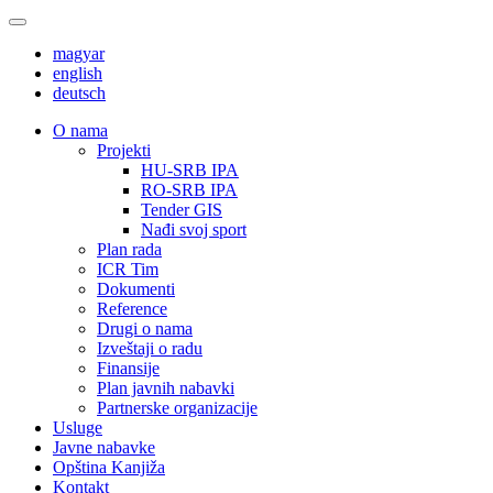
magyar
english
deutsch
О nama
Projekti
HU-SRB IPA
RO-SRB IPA
Tender GIS
Nađi svoj sport
Plan rada
ICR Tim
Dokumenti
Reference
Drugi o nama
Izveštaji o radu
Finansije
Plan javnih nabavki
Partnerske organizacije
Usluge
Javne nabavke
Opština Kanjiža
Kontakt