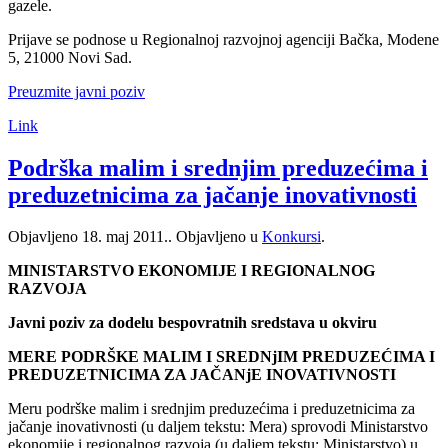
gazele.
Prijave se podnose u Regionalnoj razvojnoj agenciji Bačka, Modene
5, 21000 Novi Sad.
Preuzmite javni poziv
Link
Podrška malim i srednjim preduzećima i
preduzetnicima za jačanje inovativnosti
Objavljeno
18. maj 2011.
. Objavljeno u
Konkursi
.
MINISTARSTVO EKONOMIJE I REGIONALNOG
RAZVOJA
Javni poziv za dodelu bespovratnih sredstava u okviru
MERE PODRŠKE MALIM I SREDNjIM PREDUZEĆIMA I
PREDUZETNICIMA ZA JAČANjE INOVATIVNOSTI
Meru podrške malim i srednjim preduzećima i preduzetnicima za
jačanje inovativnosti (u daljem tekstu: Mera) sprovodi Ministarstvo
ekonomije i regionalnog razvoja (u daljem tekstu: Ministarstvo) u