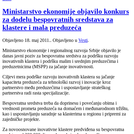
Ministarstvo ekonomije objavilo konkurs
za dodelu bespovratnih sredstava za
klastere i mala preduzeća
Objavljeno
18. maj 2011.
. Objavljeno u
Vesti
.
Ministarstvo ekonomije i regionalnog razvoja Srbije objavilo je
danas javni poziv za bespovratna sredstva za podršku razvoju
inovativnih klastera i podršku malim i srednjim preduzećima i
preduzetnicima (MSPP) za jačanje inovativnosti.
Ciljevi mera podrške razvoju inovativnih klastera su jačanje
kapaciteta preduzeća za tehnološki razvoj i inovacije kroz
partnerstvo među preduzećima i uspostavljanje strateškog
partnerstva radi rasta specijalizacije.
Bespovratna sredstva treba da doprinesu i povećanju obima i
vrednosti prometa preduzeća na domaćem i međunarodnom tržištu,
kao i uspostavljanju saradnje sa klasterima u regionu i pripremi za
zajedničke projekte.
Za novoosnovane inovativne klastere predviđena su bespovratna