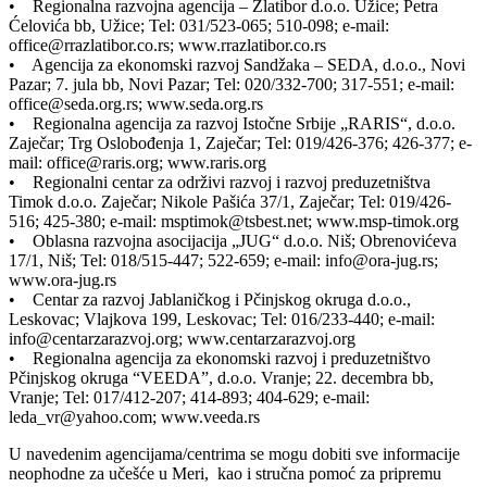
• Regionalna razvojna agencija – Zlatibor d.o.o. Užice; Petra
Ćelovića bb, Užice; Tel: 031/523-065; 510-098; e-mail:
office@rrazlatibor.co.rs; www.rrazlatibor.co.rs
• Agencija za ekonomski razvoj Sandžaka – SEDA, d.o.o., Novi
Pazar; 7. jula bb, Novi Pazar; Tel: 020/332-700; 317-551; e-mail:
office@seda.org.rs; www.seda.org.rs
• Regionalna agencija za razvoj Istočne Srbije „RARIS“, d.o.o.
Zaječar; Trg Oslobođenja 1, Zaječar; Tel: 019/426-376; 426-377; e-
mail: office@raris.org; www.raris.org
• Regionalni centar za održivi razvoj i razvoj preduzetništva
Timok d.o.o. Zaječar; Nikole Pašića 37/1, Zaječar; Tel: 019/426-
516; 425-380; e-mail: msptimok@tsbest.net; www.msp-timok.org
• Oblasna razvojna asocijacija „JUG“ d.o.o. Niš; Obrenovićeva
17/1, Niš; Tel: 018/515-447; 522-659; e-mail: info@ora-jug.rs;
www.ora-jug.rs
• Centar za razvoj Jablaničkog i Pčinjskog okruga d.o.o.,
Leskovac; Vlajkova 199, Leskovac; Tel: 016/233-440; e-mail:
info@centarzarazvoj.org; www.centarzarazvoj.org
• Regionalna agencija za ekonomski razvoj i preduzetništvo
Pčinjskog okruga “VEEDA”, d.o.o. Vranje; 22. decembra bb,
Vranje; Tel: 017/412-207; 414-893; 404-629; e-mail:
leda_vr@yahoo.com; www.veeda.rs
U navedenim agencijama/centrima se mogu dobiti sve informacije
neophodne za učešće u Meri, kao i stručna pomoć za pripremu