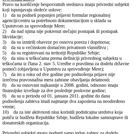
Pravo na korišćenje bespovratnih sredstava imaju privredni subjekti
koji ispunjavaju sledeće uslove:
1) da su podneli popunjen prijavni formular regionalnoj
agenciji/centru sa potrebnom dokumentacijom u skladu sa
Uputstvom za sprovođenje Mere;
2) da nad njima nije pokrenut stečajni postupak ili postupak
likvidacije;
3) da su izmirili obaveze po osnovu poreza i doprinosa;
4) da su u većinskom domaćem privatnom vlasništvu ;
5) da su registrovani na teritoriji Republike Srbije;
6) da nisu u teškoćama prema definiciji privrednog subjekta u
teškoćama iz člana 2. stav 5. Uredbe o pravilima za dodelu državne
pomoći (objavljena u Uputstvu za sprovođenje Mere);
7) da im u roku od dve godine pre podnošenja prijave nije
izrečena pravosnažna mera zabrane obavljanja delatnosti;
8) da su osnovani najkasnije u 2008. godini, odnosno imaju
finansijske izveštaje za dve poslednje poslovne godine;
9) da su u periodu od 01. januara 2011. godine do dana
podnošenja zahteva imali najmanje dva zaposlena na neodređeno
vreme;
10) da za iste aktivnosti nisu koristili podsticajna sredstva koja
potiču iz budžeta Republike Srbije, budžeta lokalne samouprave ili
donatorskih organizacija.
Privredni subjekti mogu podneti samo jedan zahtev za dodelu