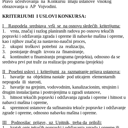
Pravo učestvovanja na Konkursu imaju ustanove visokog
obrazovanja u AP Vojvodini.
KRITERIJUMI I USLOVI KONKURSA:
I Raspodela sredstava vrši se na osnovu sledećih kriterijuma:
1. vrsta, značaj i razlog planiranih radova po osnovu tekućih
popravki i održavanja zgrada i opreme ili nabavke mašina i opreme,
kao i njihov značaj za nastavno-naučni proces,
2. ukupni troškovi potrebni za realizaciju,
3. postojanje drugih izvora za finansiranje,
4. kontinuitet u finansiranju programa (projekta), odnosno da se
sredstva prvi put traže za realizaciju programa (projekta)
II Posebni uslovi i kriterijumi za razmatranje prijava ustanova:
1. havarije na objektima nastale pod uticajem elementarnih
nepogoda ili starosti,
2. havarije na grejnim, vodovodnim, kanalizacionim, strujnim i
drugim instalacijama i postrojenjima u zgradi ustanove,
3. hitnost tekućih popravki i održavanja zgrada i opreme i hitnost u
nabavci mašina i opreme,
4. spremnost ustanove da sufinansira tekuće popravke i održavanje
zgrade i opreme, odnosno nabavku mašina i opreme.
III Podnosilac prijave, uz Upitnik, treba da priloži:
1. kratak opis tekućih popravki i održavanja zgrada i opreme ili