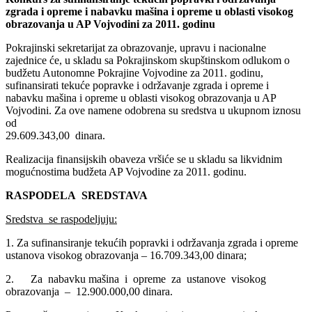
zgrada i opreme i nabavku mašina i opreme u oblasti visokog
obrazovanja u AP Vojvodini za 2011. godinu
Pokrajinski sekretarijat za obrazovanje, upravu i nacionalne
zajednice će, u skladu sa Pokrajinskom skupštinskom odlukom o
budžetu Autonomne Pokrajine Vojvodine za 2011. godinu,
sufinansirati tekuće popravke i održavanje zgrada i opreme i
nabavku mašina i opreme u oblasti visokog obrazovanja u AP
Vojvodini. Za ove namene odobrena su sredstva u ukupnom iznosu
od
29.609.343,00 dinara.
Realizacija finansijskih obaveza vršiće se u skladu sa likvidnim
mogućnostima budžeta AP Vojvodine za 2011. godinu.
RASPODELA SREDSTAVA
Sredstva se raspodeljuju:
1. Za sufinansiranje tekućih popravki i održavanja zgrada i opreme
ustanova visokog obrazovanja – 16.709.343,00 dinara;
2. Za nabavku mašina i opreme za ustanove visokog
obrazovanja – 12.900.000,00 dinara.