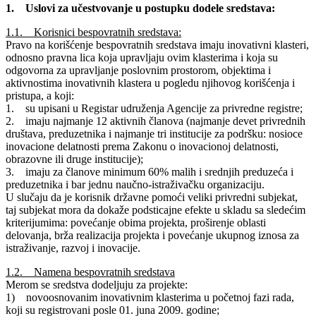
1. Uslovi za učestvovanje u postupku dodele sredstava:
1.1. Korisnici bespovratnih sredstava:
Pravo na korišćenje bespovratnih sredstava imaju inovativni klasteri,
odnosno pravna lica koja upravljaju ovim klasterima i koja su
odgovorna za upravljanje poslovnim prostorom, objektima i
aktivnostima inovativnih klastera u pogledu njihovog korišćenja i
pristupa, a koji:
1. su upisani u Registar udruženja Agencije za privredne registre;
2. imaju najmanje 12 aktivnih članova (najmanje devet privrednih
društava, preduzetnika i najmanje tri institucije za podršku: nosioce
inovacione delatnosti prema Zakonu o inovacionoj delatnosti,
obrazovne ili druge institucije);
3. imaju za članove minimum 60% malih i srednjih preduzeća i
preduzetnika i bar jednu naučno-istraživačku organizaciju.
U slučaju da je korisnik državne pomoći veliki privredni subjekat,
taj subjekat mora da dokaže podsticajne efekte u skladu sa sledećim
kriterijumima: povećanje obima projekta, proširenje oblasti
delovanja, brža realizacija projekta i povećanje ukupnog iznosa za
istraživanje, razvoj i inovacije.
1.2. Namena bespovratnih sredstava
Merom se sredstva dodeljuju za projekte:
1) novoosnovanim inovativnim klasterima u početnoj fazi rada,
koji su registrovani posle 01. juna 2009. godine;