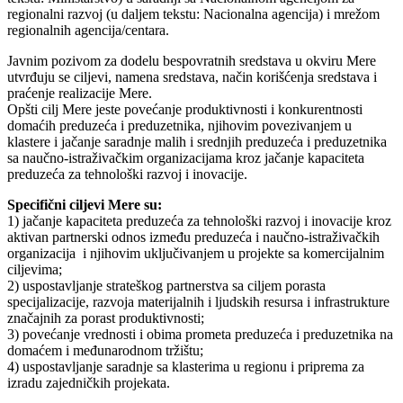
regionalni razvoj (u daljem tekstu: Nacionalna agencija) i mrežom
regionalnih agencija/centara.
Javnim pozivom za dodelu bespovratnih sredstava u okviru Mere
utvrđuju se ciljevi, namena sredstava, način korišćenja sredstava i
praćenje realizacije Mere.
Opšti cilj Mere jeste povećanje produktivnosti i konkurentnosti
domaćih preduzeća i preduzetnika, njihovim povezivanjem u
klastere i jačanje saradnje malih i srednjih preduzeća i preduzetnika
sa naučno-istraživačkim organizacijama kroz jačanje kapaciteta
preduzeća za tehnološki razvoj i inovacije.
Specifični ciljevi Mere su:
1) jačanje kapaciteta preduzeća za tehnološki razvoj i inovacije kroz
aktivan partnerski odnos između preduzeća i naučno-istraživačkih
organizacija i njihovim uključivanjem u projekte sa komercijalnim
ciljevima;
2) uspostavljanje strateškog partnerstva sa ciljem porasta
specijalizacije, razvoja materijalnih i ljudskih resursa i infrastrukture
značajnih za porast produktivnosti;
3) povećanje vrednosti i obima prometa preduzeća i preduzetnika na
domaćem i međunarodnom tržištu;
4) uspostavljanje saradnje sa klasterima u regionu i priprema za
izradu zajedničkih projekata.