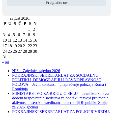
avgust 2026.
P
U
S
Č
P
S
N
1
2
3
4
5
6
7
8
9
10
11
12
13
14
15
16
17
18
19
20
21
22
23
24
25
26
27
28
29
30
31
« jul
NIS – Zajednici zajedno 2026
POKRAJINSKI SEKRETARIJAT ZA SOCIJALNU
POLITIKU, DEMOGRAFIJU I RAVNOPRAVNOST
POLOVA – Javni konkursi – unapređenje položaja Roma i
Romkinja
MINISTARSTVO ZA BRIGU O SELU – Javni konkurs za
dodelu bespovratnih sredstava za podršku razvoja privrednih
aktivnosti u seoskim sredinama na teritoriji Republike Srbije
za 2026. godinu
POKRAJINSKI SEKRETARIJAT ZA POLJOPRIVREDU,