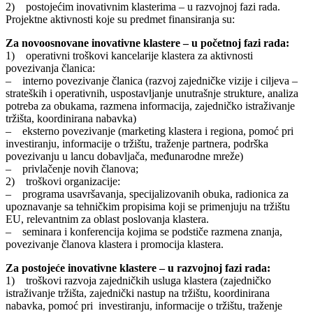
2) postojećim inovativnim klasterima – u razvojnoj fazi rada.
Projektne aktivnosti koje su predmet finansiranja su:
Za novoosnovane inovativne klastere – u početnoj fazi rada:
1) operativni troškovi kancelarije klastera za aktivnosti
povezivanja članica:
– interno povezivanje članica (razvoj zajedničke vizije i ciljeva –
strateških i operativnih, uspostavljanje unutrašnje strukture, analiza
potreba za obukama, razmena informacija, zajedničko istraživanje
tržišta, koordinirana nabavka)
– eksterno povezivanje (marketing klastera i regiona, pomoć pri
investiranju, informacije o tržištu, traženje partnera, podrška
povezivanju u lancu dobavljača, međunarodne mreže)
– privlačenje novih članova;
2) troškovi organizacije:
– programa usavršavanja, specijalizovanih obuka, radionica za
upoznavanje sa tehničkim propisima koji se primenjuju na tržištu
EU, relevantnim za oblast poslovanja klastera.
– seminara i konferencija kojima se podstiče razmena znanja,
povezivanje članova klastera i promocija klastera.
Za postojeće inovativne klastere – u razvojnoj fazi rada:
1) troškovi razvoja zajedničkih usluga klastera (zajedničko
istraživanje tržišta, zajednički nastup na tržištu, koordinirana
nabavka, pomoć pri investiranju, informacije o tržištu, traženje