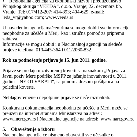
• Regionalna agencija za ekonomski razvoj i preduzetništvo
Pčinjskog okruga “VEEDA”, d.o.o. Vranje; 22. decembra bb,
Vranje; Tel: 017/412-207; 414-893; 404-629; e-mail:
leda_vr@yahoo.com; www.veeda.rs
U navedenim agencijama/centrima se mogu dobiti sve informacije
neophodne za učešće u Meri, kao i stručna pomoć za pripremu
zahteva.
Informacije se mogu dobiti i u Nacionalnoj agenciji na sledeće
brojeve telefona: 019/445-364 i 011/2060-832.
Rok za podnošenje prijava je 15. jun 2011. godine.
Prijave se predaju u zatvorenoj koverti sa naznakom „Prijava za
Javni poziv Mere podrške MSPP za jačanje inovativnosti u 2011.
godini – NE OTVARATI“, sa punom adresom pošiljaoca na
poleđini koverte.
Neblagovremene i nepotpune prijave se neće razmatrati.
Konkursna dokumentacija neophodna za učešće u Meri, može se
preuzeti na internet stranama Ministarstva na adresi:
www.merr.gov.rs i Nacionalne agencije na adresi: www.narr.gov.rs.
5. Obaveštenje o izboru
Nacionalna agencija će pismeno obavestiti sve učesnike o