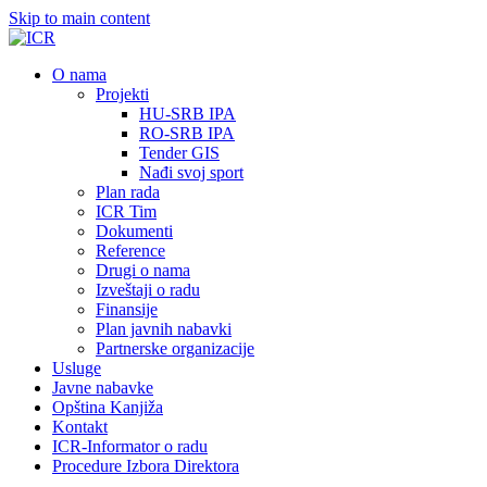
Skip to main content
О nama
Projekti
HU-SRB IPA
RO-SRB IPA
Tender GIS
Nađi svoj sport
Plan rada
ICR Tim
Dokumenti
Reference
Drugi o nama
Izveštaji o radu
Finansije
Plan javnih nabavki
Partnerske organizacije
Usluge
Javne nabavke
Opština Kanjiža
Kontakt
ICR-Informator o radu
Procedure Izbora Direktora