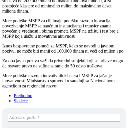
sredstva od 200.000 dinara do maksimalno dva miliona, a za
postojeće klastere od minimalno milion do maksimalno deset
miliona dinara.
Mere podrške MSPP za cilj imaju podršku razvoju inovacija,
povezivanje MSPP sa naučnim institucijama i transfer znanja,
povećanje vrednosti i obima prometa MSPP na tržištu i rast broja
MSPP koja ulažu u inovativne aktivnosti.
Iznos bespovratne pomoći za MSPP, kako se navodi u javnom
pozivu, ne može biti manji od 100.000 dinara ni veći od milion i po.
Za oba javna poziva važi da privredni subjekti koji se prijave mogu
da ostvare pravo na sufinansiranje do 50 odsto troškova.
Mere podrške razvoju inovativnih klastera i MSPP za jačanje
inovativnosti Ministarstvo sprovodi u saradnji sa Nacionalnom
agencijom za regionalni razvoj.
Prethodno
Sledeće