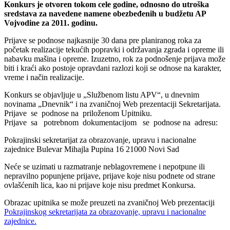
Konkurs je otvoren tokom cele godine, odnosno do utroška
sredstava za navedene namene obezbeđenih u budžetu AP
Vojvodine za 2011. godinu.
Prijave se podnose najkasnije 30 dana pre planiranog roka za
početak realizacije tekućih popravki i održavanja zgrada i opreme ili
nabavku mašina i opreme. Izuzetno, rok za podnošenje prijava može
biti i kraći ako postoje opravdani razlozi koji se odnose na karakter,
vreme i način realizacije.
Konkurs se objavljuje u „Službenom listu APV“, u dnevnim
novinama „Dnevnik“ i na zvaničnoj Web prezentaciji Sekretarijata.
Prijave se podnose na priloženom Upitniku.
Prijave sa potrebnom dokumentacijom se podnose na adresu:
Pokrajinski sekretarijat za obrazovanje, upravu i nacionalne
zajednice Bulevar Mihajla Pupina 16 21000 Novi Sad
Neće se uzimati u razmatranje neblagovremene i nepotpune ili
nepravilno popunjene prijave, prijave koje nisu podnete od strane
ovlašćenih lica, kao ni prijave koje nisu predmet Konkursa.
Obrazac upitnika se može preuzeti na zvaničnoj Web prezentaciji
Pokrajinskog sekretarijata za obrazovanje, upravu i nacionalne
zajednice.