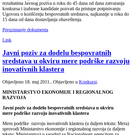
rezultatima Javnog poziva u roku do 45 dana od dana zatvaranja
konkursa i izabrane kandidate pozvati da pristupe potpisivanju
Ugovora o korišćenju bespovratnih sredstava, najkasnije u roku do
15 dana od dana dostavljanja obaveštenja.
Preuzimanje dokumenta
Link
Javni poziv za dodelu bespovratnih
sredstava u okviru mere podrške razvoju
inovativnih klastera
Objavljeno
18. maj 2011.
. Objavljeno u
Konkursi
.
MINISTARSTVO EKONOMIJE I REGIONALNOG
RAZVOJA
Javni poziv za dodelu bespovratnih sredstava u okviru
mere podrške razvoju inovativnih klastera
Meru podrške razvoju inovativnih klastera (u daljem tekstu: Mera)
sprovodi Ministarstvo ekonomije i regionalnog razvoja (u daljem
tekstu: Ministarstvo) u saradnji sa Nacionalnom agencijom za