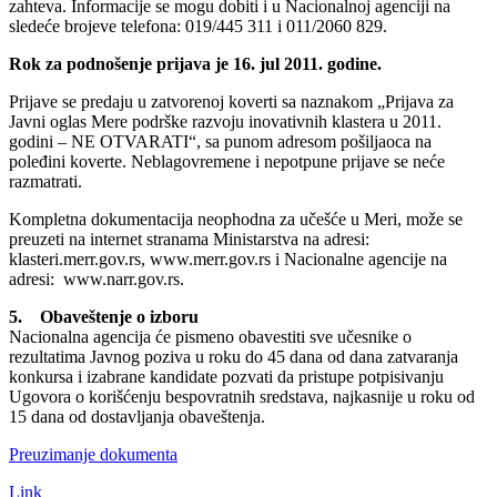
zahteva. Informacije se mogu dobiti i u Nacionalnoj agenciji na
sledeće brojeve telefona: 019/445 311 i 011/2060 829.
Rok za podnošenje prijava je 16. jul 2011. godine.
Prijave se predaju u zatvorenoj koverti sa naznakom „Prijava za
Javni oglas Mere podrške razvoju inovativnih klastera u 2011.
godini – NE OTVARATI“, sa punom adresom pošiljaoca na
poleđini koverte. Neblagovremene i nepotpune prijave se neće
razmatrati.
Kompletna dokumentacija neophodna za učešće u Meri, može se
preuzeti na internet stranama Ministarstva na adresi:
klasteri.merr.gov.rs, www.merr.gov.rs i Nacionalne agencije na
adresi: www.narr.gov.rs.
5. Obaveštenje o izboru
Nacionalna agencija će pismeno obavestiti sve učesnike o
rezultatima Javnog poziva u roku do 45 dana od dana zatvaranja
konkursa i izabrane kandidate pozvati da pristupe potpisivanju
Ugovora o korišćenju bespovratnih sredstava, najkasnije u roku od
15 dana od dostavljanja obaveštenja.
Preuzimanje dokumenta
Link