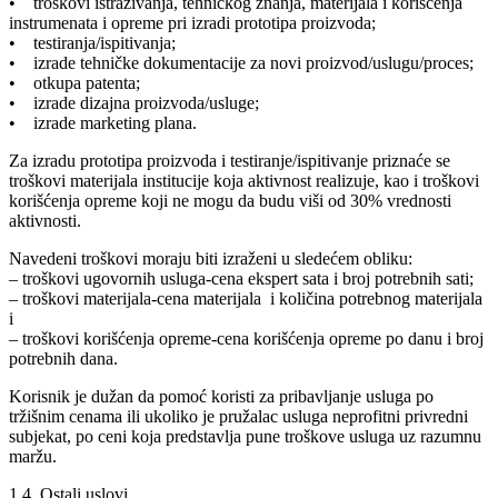
• troškovi istraživanja, tehničkog znanja, materijala i korišćenja
instrumenata i opreme pri izradi prototipa proizvoda;
• testiranja/ispitivanja;
• izrade tehničke dokumentacije za novi proizvod/uslugu/proces;
• otkupa patenta;
• izrade dizajna proizvoda/usluge;
• izrade marketing plana.
Za izradu prototipa proizvoda i testiranje/ispitivanje priznaće se
troškovi materijala institucije koja aktivnost realizuje, kao i troškovi
korišćenja opreme koji ne mogu da budu viši od 30% vrednosti
aktivnosti.
Navedeni troškovi moraju biti izraženi u sledećem obliku:
– troškovi ugovornih usluga-cena ekspert sata i broj potrebnih sati;
– troškovi materijala-cena materijala i količina potrebnog materijala
i
– troškovi korišćenja opreme-cena korišćenja opreme po danu i broj
potrebnih dana.
Korisnik je dužan da pomoć koristi za pribavljanje usluga po
tržišnim cenama ili ukoliko je pružalac usluga neprofitni privredni
subjekat, po ceni koja predstavlja pune troškove usluga uz razumnu
maržu.
1.4. Ostali uslovi