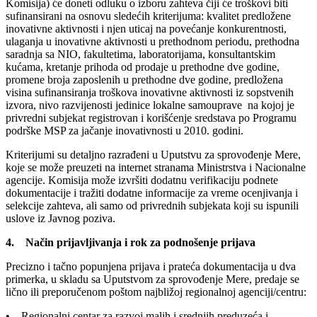
Komisija) će doneti odluku o izboru zahteva čiji će troškovi biti
sufinansirani na osnovu sledećih kriterijuma: kvalitet predložene
inovativne aktivnosti i njen uticaj na povećanje konkurentnosti,
ulaganja u inovativne aktivnosti u prethodnom periodu, prethodna
saradnja sa NIO, fakultetima, laboratorijama, konsultantskim
kućama, kretanje prihoda od prodaje u prethodne dve godine,
promene broja zaposlenih u prethodne dve godine, predložena
visina sufinansiranja troškova inovativne aktivnosti iz sopstvenih
izvora, nivo razvijenosti jedinice lokalne samouprave na kojoj je
privredni subjekat registrovan i korišćenje sredstava po Programu
podrške MSP za jačanje inovativnosti u 2010. godini.
Kriterijumi su detaljno razrađeni u Uputstvu za sprovođenje Mere,
koje se može preuzeti na internet stranama Ministrstva i Nacionalne
agencije. Komisija može izvršiti dodatnu verifikaciju podnete
dokumentacije i tražiti dodatne informacije za vreme ocenjivanja i
selekcije zahteva, ali samo od privrednih subjekata koji su ispunili
uslove iz Javnog poziva.
4. Način prijavljivanja i rok za podnošenje prijava
Precizno i tačno popunjena prijava i prateća dokumentacija u dva
primerka, u skladu sa Uputstvom za sprovođenje Mere, predaje se
lično ili preporučenom poštom najbližoj regionalnoj agenciji/centru:
• Regionalni centar za razvoj malih i srednjih preduzeća i