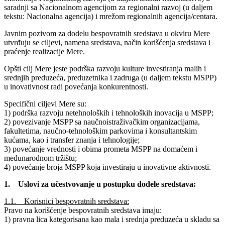
saradnji sa Nacionalnom agencijom za regionalni razvoj (u daljem
tekstu: Nacionalna agencija) i mrežom regionalnih agencija/centara.
Javnim pozivom za dodelu bespovratnih sredstava u okviru Mere
utvrđuju se ciljevi, namena sredstava, način korišćenja sredstava i
praćenje realizacije Mere.
Opšti cilj Mere jeste podrška razvoju kulture investiranja malih i
srednjih preduzeća, preduzetnika i zadruga (u daljem tekstu MSPP)
u inovativnost radi povećanja konkurentnosti.
Specifični ciljevi Mere su:
1) podrška razvoju netehnoloških i tehnoloških inovacija u MSPP;
2) povezivanje MSPP sa naučnoistraživačkim organizacijama,
fakultetima, naučno-tehnološkim parkovima i konsultantskim
kućama, kao i transfer znanja i tehnologije;
3) povećanje vrednosti i obima prometa MSPP na domaćem i
međunarodnom tržištu;
4) povećanje broja MSPP koja investiraju u inovativne aktivnosti.
1. Uslovi za učestvovanje u postupku dodele sredstava:
1.1. Korisnici bespovratnih sredstava:
Pravo na korišćenje bespovratnih sredstava imaju:
1) pravna lica kategorisana kao mala i srednja preduzeća u skladu sa