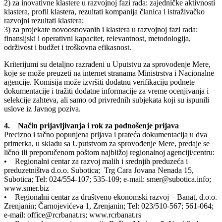
2) za inovativne klastere u razvojnoj fazi rada: zajedničke aktivnosti
klastera, profil klastera, rezultati kompanija članica i istraživačko
razvojni rezultati klastera;
3) za projekate novoosnovanih i klastera u razvojnoj fazi rada:
finansijski i operativni kapacitet, relevantnost, metodologija,
održivost i budžet i troškovna efikasnost.
Kriterijumi su detaljno razrađeni u Uputstvu za sprovođenje Mere,
koje se može preuzeti na internet stranama Ministrstva i Nacionalne
agencije. Komisija može izvršiti dodatnu verifikaciju podnete
dokumentacije i tražiti dodatne informacije za vreme ocenjivanja i
selekcije zahteva, ali samo od privrednih subjekata koji su ispunili
uslove iz Javnog poziva.
4. Način prijavljivanja i rok za podnošenje prijava
Precizno i tačno popunjena prijava i prateća dokumentacija u dva
primerka, u skladu sa Uputstvom za sprovođenje Mere, predaje se
lično ili preporučenom poštom najbližoj regionalnoj agenciji/centru:
• Regionalni centar za razvoj malih i srednjih preduzeća i
preduzetništva d.o.o. Subotica; Trg Cara Jovana Nenada 15,
Subotica; Tel: 024/554-107; 535-109; e-mail: smer@subotica.info;
www.smer.biz
• Regionalni centar za društveno ekonomski razvoj – Banat, d.o.o.
Zrenjanin; Čarnojevićeva 1, Zrenjanin; Tel: 023/510-567; 561-064;
e-mail: office@rcrbanat.rs; www.rcrbanat.rs