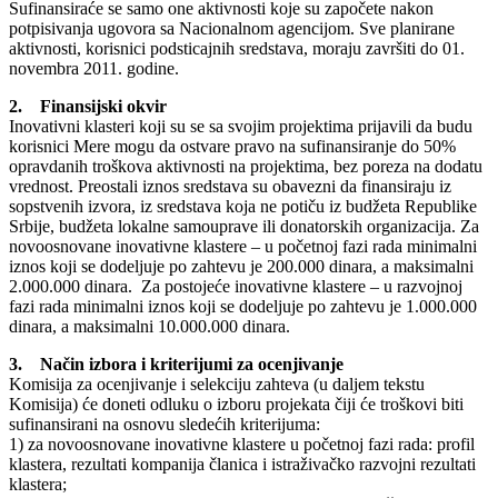
Sufinansiraće se samo one aktivnosti koje su započete nakon
potpisivanja ugovora sa Nacionalnom agencijom. Sve planirane
aktivnosti, korisnici podsticajnih sredstava, moraju završiti do 01.
novembra 2011. godine.
2. Finansijski okvir
Inovativni klasteri koji su se sa svojim projektima prijavili da budu
korisnici Mere mogu da ostvare pravo na sufinansiranje do 50%
opravdanih troškova aktivnosti na projektima, bez poreza na dodatu
vrednost. Preostali iznos sredstava su obavezni da finansiraju iz
sopstvenih izvora, iz sredstava koja ne potiču iz budžeta Republike
Srbije, budžeta lokalne samouprave ili donatorskih organizacija. Za
novoosnovane inovativne klastere – u početnoj fazi rada minimalni
iznos koji se dodeljuje po zahtevu je 200.000 dinara, a maksimalni
2.000.000 dinara. Za postojeće inovativne klastere – u razvojnoj
fazi rada minimalni iznos koji se dodeljuje po zahtevu je 1.000.000
dinara, a maksimalni 10.000.000 dinara.
3. Način izbora i kriterijumi za ocenjivanje
Komisija za ocenjivanje i selekciju zahteva (u daljem tekstu
Komisija) će doneti odluku o izboru projekata čiji će troškovi biti
sufinansirani na osnovu sledećih kriterijuma:
1) za novoosnovane inovativne klastere u početnoj fazi rada: profil
klastera, rezultati kompanija članica i istraživačko razvojni rezultati
klastera;