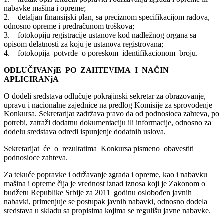
nabavke mašina i opreme;
2. detaljan finansijski plan, sa preciznom specifikacijom radova,
odnosno opreme i predračunom troškova;
3. fotokopiju registracije ustanove kod nadležnog organa sa
opisom delatnosti za koju je ustanova registrovana;
4. fotokopija potvrde o poreskom identifikacionom broju.
ODLUČIVANjE PO ZAHTEVIMA I NAČIN
APLICIRANjA
O dodeli sredstava odlučuje pokrajinski sekretar za obrazovanje,
upravu i nacionalne zajednice na predlog Komisije za sprovođenje
Konkursa. Sekretarijat zadržava pravo da od podnosioca zahteva, po
potrebi, zatraži dodatnu dokumentaciju ili informacije, odnosno za
dodelu sredstava odredi ispunjenje dodatnih uslova.
Sekretarijat će o rezultatima Konkursa pismeno obavestiti
podnosioce zahteva.
Za tekuće popravke i održavanje zgrada i opreme, kao i nabavku
mašina i opreme čija je vrednost iznad iznosa koji je Zakonom o
budžetu Republike Srbije za 2011. godinu oslobođen javnih
nabavki, primenjuje se postupak javnih nabavki, odnosno dodela
sredstava u skladu sa propisima kojima se regulišu javne nabavke.