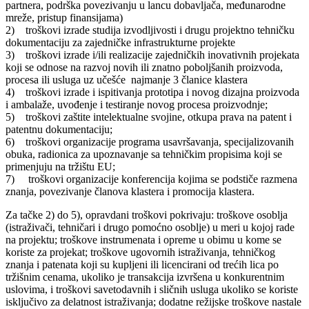
partnera, podrška povezivanju u lancu dobavljača, međunarodne
mreže, pristup finansijama)
2) troškovi izrade studija izvodljivosti i drugu projektno tehničku
dokumentaciju za zajedničke infrastrukturne projekte
3) troškovi izrade i/ili realizacije zajedničkih inovativnih projekata
koji se odnose na razvoj novih ili znatno poboljšanih proizvoda,
procesa ili usluga uz učešće najmanje 3 članice klastera
4) troškovi izrade i ispitivanja prototipa i novog dizajna proizvoda
i ambalaže, uvođenje i testiranje novog procesa proizvodnje;
5) troškovi zaštite intelektualne svojine, otkupa prava na patent i
patentnu dokumentaciju;
6) troškovi organizacije programa usavršavanja, specijalizovanih
obuka, radionica za upoznavanje sa tehničkim propisima koji se
primenjuju na tržištu EU;
7) troškovi organizacije konferencija kojima se podstiče razmena
znanja, povezivanje članova klastera i promocija klastera.
Za tačke 2) do 5), opravdani troškovi pokrivaju: troškove osoblja
(istraživači, tehničari i drugo pomoćno osoblje) u meri u kojoj rade
na projektu; troškove instrumenata i opreme u obimu u kome se
koriste za projekat; troškove ugovornih istraživanja, tehničkog
znanja i patenata koji su kupljeni ili licencirani od trećih lica po
tržišnim cenama, ukoliko je transakcija izvršena u konkurentnim
uslovima, i troškovi savetodavnih i sličnih usluga ukoliko se koriste
isključivo za delatnost istraživanja; dodatne režijske troškove nastale