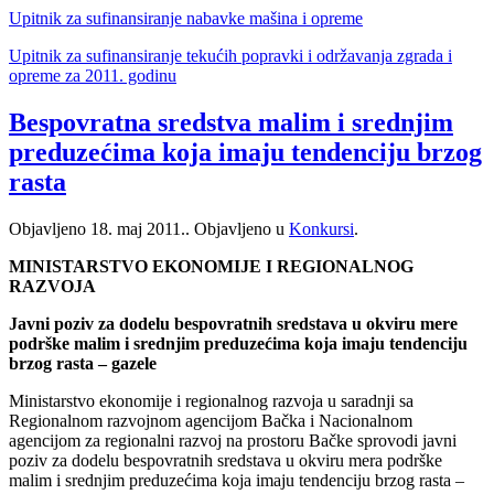
Upitnik za sufinansiranje nabavke mašina i opreme
Upitnik za sufinansiranje tekućih popravki i održavanja zgrada i
opreme za 2011. godinu
Bespovratna sredstva malim i srednjim
preduzećima koja imaju tendenciju brzog
rasta
Objavljeno
18. maj 2011.
. Objavljeno u
Konkursi
.
MINISTARSTVO EKONOMIJE I REGIONALNOG
RAZVOJA
Javni poziv za dodelu bespovratnih sredstava u okviru mere
podrške malim i srednjim preduzećima koja imaju tendenciju
brzog rasta – gazele
Ministarstvo ekonomije i regionalnog razvoja u saradnji sa
Regionalnom razvojnom agencijom Bačka i Nacionalnom
agencijom za regionalni razvoj na prostoru Bačke sprovodi javni
poziv za dodelu bespovratnih sredstava u okviru mera podrške
malim i srednjim preduzećima koja imaju tendenciju brzog rasta –