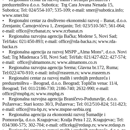
preduzetništva d.o.o. Subotica; Trg Cara Jovana Nenada 15,
Subotica; Tel: 024/554-107; 535-109; e-mail: smer@subotica.info;
www.smer.biz
• Regionalni centar za društveno ekonomski razvoj – Banat, d.o.o.
Zrenjanin; Čarnojevićeva 1, Zrenjanin; Tel: 023/510-567; 561-064;
e-mail: office@rcrbanat.rs; www.rcrbanat.rs
• Regionalna razvojna agencija Bačka; Modene 5, Novi Sad;
Tel/faks: 021/450-893; e-mail: office@rda-backa.rs; www.rda-
backa.rs
• Regionalna agencija za razvoj MSPP „Alma Mons“, d.o.o. Novi
Sad; Trg Mladenaca 5/II, Novi Sad; Tel/fah: 021/427-822; 427-574;
e-mail: office@almamons.rs; www.almamons.co.rs
• Regionalna razvojna agencija Srema; Glavna br.172, Ruma;
Tel:022/470-910; e-mail: info@rrasrem.rs; www.rrasrem.rs
• Regionalni centar za razvoj malih i srednjih preduzeća i
preduzetništva – Beograd, d.o.o. Beograd; Topličin venac 11/4,
Beograd; Tel: 011/2186-730; 2186-740; 2632-990; e-mail:
office@mspbg.rs; www.mspbg.rs
• Regionalna razvojna agencija Braničevo-Podunavlje, d.o.o.
Požarevac; Stari korzo 30/3, Požarevac; Tel: 012/510-824; 511-823;
e-mail: office@rra-bp.rs; www.mspne-serbia.org
• Regionalna agencija za ekonomski razvoj Šumadije i
Pomoravlja, d.o.o. Kragujevac; Kralja Petra I 22, Kragujevac; Tel:
034/300-575; 302-704; e-mail: officekg@redasp.rs; www.redasp.rs