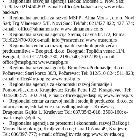
• Regionalna razvojna agencija Bačka; Modene 5, Novi Sad;
Tel/faks: 021/450-893; e-mail: office@rda-backa.rs; www.rda-
backa.rs
• Regionalna agencija za razvoj MSPP „Alma Mons“, d.o.o. Novi
Sad; Trg Mladenaca 5/II, Novi Sad; Tel/fah: 021/427-822; 427-574;
e-mail: office@almamons.rs; www.almamons.co.rs
• Regionalna razvojna agencija Srema; Glavna br.172, Ruma;
Tel:022/470-910; e-mail: info@rrasrem.rs; www.rrasrem.rs
• Regionalni centar za razvoj malih i srednjih preduzeća i
preduzetništva – Beograd, d.o.o. Beograd; Topličin venac 11/4,
Beograd; Tel: 011/2186-730; 2186-740; 2632-990; e-mail:
office@mspbg.rs; www.mspbg.rs
• Regionalna razvojna agencija Braničevo-Podunavlje, d.o.o.
Požarevac; Stari korzo 30/3, Požarevac; Tel: 012/510-824; 511-823;
e-mail: office@rra-bp.rs; www.rra-bp.rs
• Regionalna agencija za ekonomski razvoj Šumadije i
Pomoravlja, d.o.o. Kragujevac; Kralja Petra I 22, Kragujevac; Tel:
034/300-575; 302-704; e-mail: officekg@redasp.rs; www.redasp.rs
• Regionalni centar za razvoj malih i srednjih preduzeća, d.o.o. za
informacione, edukativne i konsalting usluge – Kruševac;
Dragomira Gajića 1, Kruševac; Tel: 037/3543-018; 3508-160; e-
mail: mspks@ptt.rs;
• Regionalna agencija za prostorni i ekonomski razvoj Raškog i
Moravičkog okruga, Kraljevo d.o.o.; Cara Dušana 49, Kraljevo;
Tel: 036/397-777; e-mail: office@kv-rda.org; www.kv-rda.org