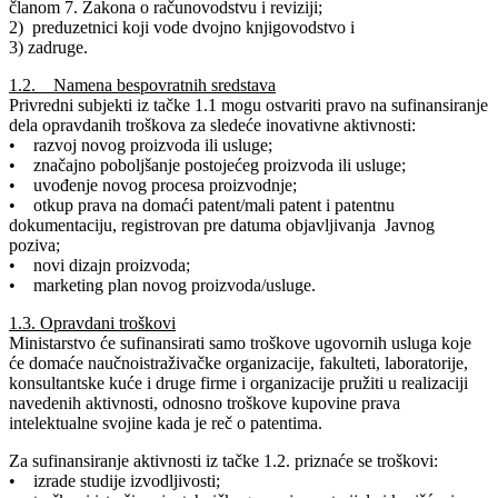
članom 7. Zakona o računovodstvu i reviziji;
2) preduzetnici koji vode dvojno knjigovodstvo i
3) zadruge.
1.2. Namena bespovratnih sredstava
Privredni subjekti iz tačke 1.1 mogu ostvariti pravo na sufinansiranje
dela opravdanih troškova za sledeće inovativne aktivnosti:
• razvoj novog proizvoda ili usluge;
• značajno poboljšanje postojećeg proizvoda ili usluge;
• uvođenje novog procesa proizvodnje;
• otkup prava na domaći patent/mali patent i patentnu
dokumentaciju, registrovan pre datuma objavljivanja Javnog
poziva;
• novi dizajn proizvoda;
• marketing plan novog proizvoda/usluge.
1.3. Opravdani troškovi
Ministarstvo će sufinansirati samo troškove ugovornih usluga koje
će domaće naučnoistraživačke organizacije, fakulteti, laboratorije,
konsultantske kuće i druge firme i organizacije pružiti u realizaciji
navedenih aktivnosti, odnosno troškove kupovine prava
intelektualne svojine kada je reč o patentima.
Za sufinansiranje aktivnosti iz tačke 1.2. priznaće se troškovi:
• izrade studije izvodljivosti;