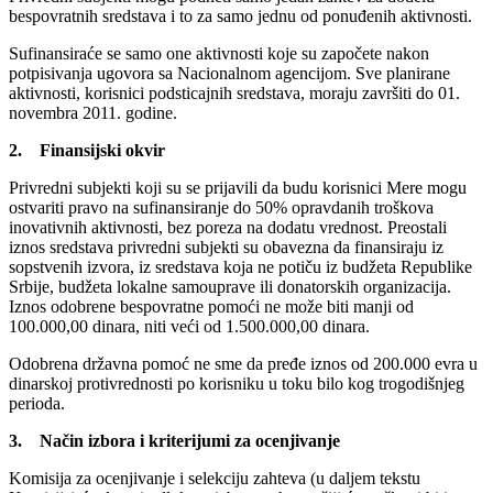
bespovratnih sredstava i to za samo jednu od ponuđenih aktivnosti.
Sufinansiraće se samo one aktivnosti koje su započete nakon
potpisivanja ugovora sa Nacionalnom agencijom. Sve planirane
aktivnosti, korisnici podsticajnih sredstava, moraju završiti do 01.
novembra 2011. godine.
2. Finansijski okvir
Privredni subjekti koji su se prijavili da budu korisnici Mere mogu
ostvariti pravo na sufinansiranje do 50% opravdanih troškova
inovativnih aktivnosti, bez poreza na dodatu vrednost. Preostali
iznos sredstava privredni subjekti su obavezna da finansiraju iz
sopstvenih izvora, iz sredstava koja ne potiču iz budžeta Republike
Srbije, budžeta lokalne samouprave ili donatorskih organizacija.
Iznos odobrene bespovratne pomoći ne može biti manji od
100.000,00 dinara, niti veći od 1.500.000,00 dinara.
Odobrena državna pomoć ne sme da pređe iznos od 200.000 evra u
dinarskoj protivrednosti po korisniku u toku bilo kog trogodišnjeg
perioda.
3. Način izbora i kriterijumi za ocenjivanje
Komisija za ocenjivanje i selekciju zahteva (u daljem tekstu