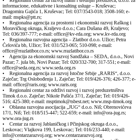
• Regionalni centar za razvoj malih i srednjih preduzeća, d.o.o. za
informacione, edukativne i konsalting usluge – Kruševac;
Dragomira Gajića 1, Kruševac; Tel: 037/3543-018; 3508-160; e-
mail: mspks@ptt.rs;
• Regionalna agencija za prostorni i ekonomski razvoj Raškog i
Moravičkog okruga, Kraljevo d.o.o.; Cara Dušana 49, Kraljevo;
Tel: 036/397-777; e-mail: office@kv-rda.org; www.kv-rda.org
• Regionalna razvojna agencija – Zlatibor d.o.o. Užice; Petra
Ćelovića bb, Užice; Tel: 031/523-065; 510-098; e-mail:
office@rrazlatibor.co.rs; www.rrazlatibor.co.rs
• Agencija za ekonomski razvoj Sandžaka – SEDA, d.o.o., Novi
Pazar; 7. jula bb, Novi Pazar; Tel: 020/332-700; 317-551; e-mail:
office@seda.org.rs; www.seda.org.rs
• Regionalna agencija za razvoj Istočne Srbije „RARIS“, d.o.o.
Zaječar; Trg Oslobođenja 1, Zaječar; Tel: 019/426-376; 426-377; e-
mail: office@raris.org; www.raris.org
• Regionalni centar za održivi razvoj i razvoj preduzetništva
Timok d.o.o. Zaječar; Nikole Pašića 37/1, Zaječar; Tel: 019/426-
516; 425-380; e-mail: msptimok@tsbest.net; www.msp-timok.org
• Oblasna razvojna asocijacija „JUG“ d.o.o. Niš; Obrenovićeva
17/1, Niš; Tel: 018/515-447; 522-659; e-mail: info@ora-jug.rs;
www.ora-jug.rs
• Centar za razvoj Jablaničkog i Pčinjskog okruga d.o.o.,
Leskovac; Vlajkova 199, Leskovac; Tel: 016/233-440; e-mail:
info@centarzarazvoj.org; www.centarzarazvoj.org