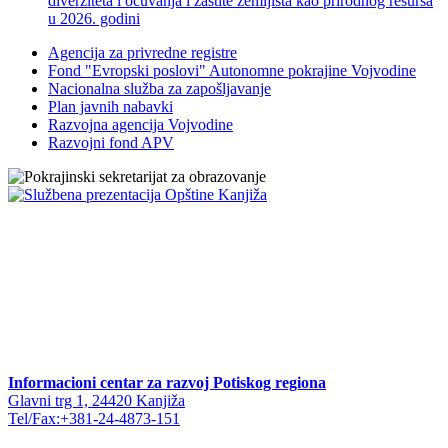
diverziteta i očuvanja i zaštite zemljišta kao prirodnog resursa
u 2026. godini
Agencija za privredne registre
Fond "Evropski poslovi" Autonomne pokrajine Vojvodine
Nacionalna služba za zapošljavanje
Plan javnih nabavki
Razvojna agencija Vojvodine
Razvojni fond APV
Informacioni centar za razvoj Potiskog regiona
Glavni trg 1, 24420 Kanjiža
Tel/Fax:+381-24-4873-151