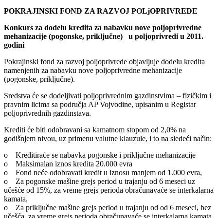
POKRAJINSKI FOND ZA RAZVOJ POLjOPRIVREDE
Konkurs za dodelu kredita za nabavku nove poljoprivredne
mehanizacije (pogonske, priključne) u poljoprivredi u 2011.
godini
Pokrajinski fond za razvoj poljoprivrede objavljuje dodelu kredita
namenjenih za nabavku nove poljoprivredne mehanizacije
(pogonske, priključne).
Sredstva će se dodeljivati poljoprivrednim gazdinstvima – fizičkim i
pravnim licima sa područja AP Vojvodine, upisanim u Registar
poljoprivrednih gazdinstava.
Krediti će biti odobravani sa kamatnom stopom od 2,0% na
godišnjem nivou, uz primenu valutne klauzule, i to na sledeći način:
o Kreditiraće se nabavka pogonske i priključne mehanizacije
o Maksimalan iznos kredita 20.000 evra
o Fond neće odobravati kredit u iznosu manjem od 1.000 evra,
o Za pogonske mašine grejs period u trajanju od 6 meseci uz
učešće od 15%, za vreme grejs perioda obračunavaće se interkalarna
kamata,
o Za priključne mašine grejs period u trajanju od od 6 meseci, bez
učešća, za vreme grejs perioda obračunavaće se interkalarna kamata,