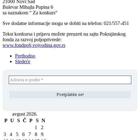
21000 Novi Sad
Bulevar Mihajla Pupina 6
sa naznakom “ Za konkurs“
Sve dodatne informacije mogu se dobiti na telefon: 021/557-451
Tekst konkursa i prijavu možete preuzeti na sajtu Pokrajinskog
fonda za razvoj poljoprivrede:
www.fondpolj.vojvodina.gov.rs
Prethodno
Sledeće
avgust 2026.
P
U
S
Č
P
S
N
1
2
3
4
5
6
7
8
9