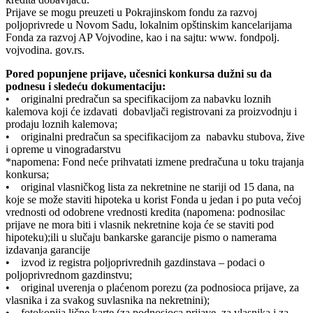
Prijave se mogu preuzeti u Pokrajinskom fondu za razvoj
poljoprivrede u Novom Sadu, lokalnim opštinskim kancelarijama
Fonda za razvoj AP Vojvodine, kao i na sajtu: www. fondpolj.
vojvodina. gov.rs.
Pored popunjene prijave, učesnici konkursa dužni su da
podnesu i sledeću dokumentaciju:
• originalni predračun sa specifikacijom za nabavku loznih
kalemova koji će izdavati dobavljači registrovani za proizvodnju i
prodaju loznih kalemova;
• originalni predračun sa specifikacijom za nabavku stubova, žive
i opreme u vinogradarstvu
*napomena: Fond neće prihvatati izmene predračuna u toku trajanja
konkursa;
• original vlasničkog lista za nekretnine ne stariji od 15 dana, na
koje se može staviti hipoteka u korist Fonda u jedan i po puta većoj
vrednosti od odobrene vrednosti kredita (napomena: podnosilac
prijave ne mora biti i vlasnik nekretnine koja će se staviti pod
hipoteku);ili u slučaju bankarske garancije pismo o namerama
izdavanja garancije
• izvod iz registra poljoprivrednih gazdinstava – podaci o
poljoprivrednom gazdinstvu;
• original uverenja o plaćenom porezu (za podnosioca prijave, za
vlasnika i za svakog suvlasnika na nekretnini);
• fotokopija lične karte (za podnosioca prijave, za vlasnika i za