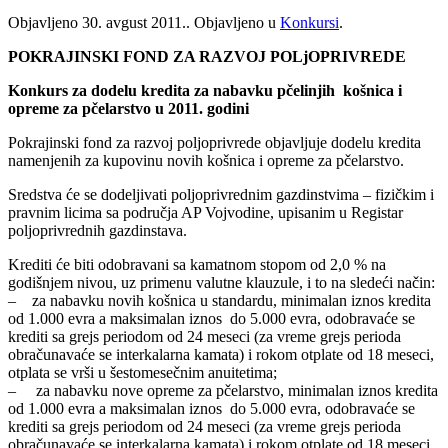
Objavljeno
30. avgust 2011.
. Objavljeno u
Konkursi
.
POKRAJINSKI FOND ZA RAZVOJ POLjOPRIVREDE
Konkurs za dodelu kredita za nabavku pčelinjih košnica i
opreme za pčelarstvo u 2011. godini
Pokrajinski fond za razvoj poljoprivrede objavljuje dodelu kredita
namenjenih za kupovinu novih košnica i opreme za pčelarstvo.
Sredstva će se dodeljivati poljoprivrednim gazdinstvima – fizičkim i
pravnim licima sa područja AP Vojvodine, upisanim u Registar
poljoprivrednih gazdinstava.
Krediti će biti odobravani sa kamatnom stopom od 2,0 % na
godišnjem nivou, uz primenu valutne klauzule, i to na sledeći način:
– za nabavku novih košnica u standardu, minimalan iznos kredita
od 1.000 evra a maksimalan iznos do 5.000 evra, odobravaće se
krediti sa grejs periodom od 24 meseci (za vreme grejs perioda
obračunavaće se interkalarna kamata) i rokom otplate od 18 meseci,
otplata se vrši u šestomesečnim anuitetima;
– za nabavku nove opreme za pčelarstvo, minimalan iznos kredita
od 1.000 evra a maksimalan iznos do 5.000 evra, odobravaće se
krediti sa grejs periodom od 24 meseci (za vreme grejs perioda
obračunavaće se interkalarna kamata) i rokom otplate od 18 meseci,