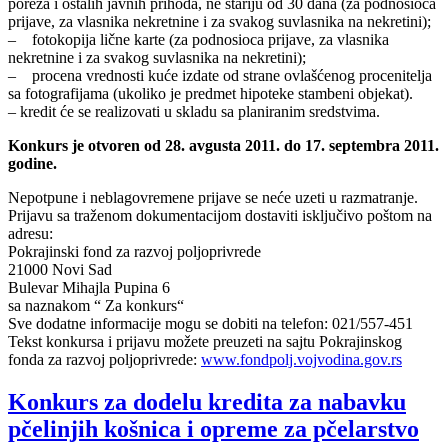
poreza i ostalih javnih prihoda, ne stariju od 30 dana (za podnosioca
prijave, za vlasnika nekretnine i za svakog suvlasnika na nekretini);
– fotokopija lične karte (za podnosioca prijave, za vlasnika
nekretnine i za svakog suvlasnika na nekretini);
– procena vrednosti kuće izdate od strane ovlašćenog procenitelja
sa fotografijama (ukoliko je predmet hipoteke stambeni objekat).
– kredit će se realizovati u skladu sa planiranim sredstvima.
Konkurs je otvoren od 28. avgusta 2011. do 17. septembra 2011.
godine.
Nepotpune i neblagovremene prijave se neće uzeti u razmatranje.
Prijavu sa traženom dokumentacijom dostaviti isključivo poštom na
adresu:
Pokrajinski fond za razvoj poljoprivrede
21000 Novi Sad
Bulevar Mihajla Pupina 6
sa naznakom “ Za konkurs“
Sve dodatne informacije mogu se dobiti na telefon: 021/557-451
Tekst konkursa i prijavu možete preuzeti na sajtu Pokrajinskog
fonda za razvoj poljoprivrede:
www.fondpolj.vojvodina.gov.rs
Konkurs za dodelu kredita za nabavku
pčelinjih košnica i opreme za pčelarstvo