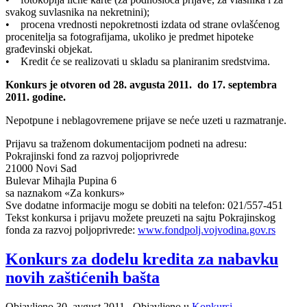
svakog suvlasnika na nekretnini);
• procena vrednosti nepokretnosti izdata od strane ovlašćenog
procenitelja sa fotografijama, ukoliko je predmet hipoteke
građevinski objekat.
• Kredit će se realizovati u skladu sa planiranim sredstvima.
Konkurs je otvoren od 28. avgusta 2011. do 17. septembra
2011. godine.
Nepotpune i neblagovremene prijave se neće uzeti u razmatranje.
Prijavu sa traženom dokumentacijom podneti na adresu:
Pokrajinski fond za razvoj poljoprivrede
21000 Novi Sad
Bulevar Mihajla Pupina 6
sa naznakom «Za konkurs»
Sve dodatne informacije mogu se dobiti na telefon: 021/557-451
Tekst konkursa i prijavu možete preuzeti na sajtu Pokrajinskog
fonda za razvoj poljoprivrede:
www.fondpolj.vojvodina.gov.rs
Konkurs za dodelu kredita za nabavku
novih zaštićenih bašta
Objavljeno
30. avgust 2011.
. Objavljeno u
Konkursi
.