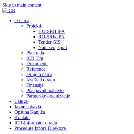
Skip to main content
О nama
Projekti
HU-SRB IPA
RO-SRB IPA
Tender GIS
Nađi svoj sport
Plan rada
ICR Tim
Dokumenti
Reference
Drugi o nama
Izveštaji o radu
Finansije
Plan javnih nabavki
Partnerske organizacije
Usluge
Javne nabavke
Opština Kanjiža
Kontakt
ICR-Informator o radu
Procedure Izbora Direktora