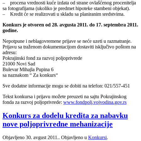
– procena vrednosti kuće izdata od strane ovlašćenog procenitelja
sa fotografijama (ukoliko je predmet hipoteke stambeni objekat).
– Kredit će se realizovati u skladu sa planiranim sredstvima.
Konkurs je otvoren od 28. avgusta 2011. do 17. septembra 2011.
godine.
Nepotpune i neblagovremene prijave se neće uzeti u razmatranje.
Prijavu sa traženom dokumentacijom dostaviti isključivo poštom na
adresu:
Pokrajinski fond za razvoj poljoprivrede
21000 Novi Sad
Bulevar Mihajla Pupina 6
sa naznakom “ Za konkurs“
Sve dodatne informacije mogu se dobiti na telefon: 021/557-451
Tekst konkursa i prijavu možete preuzeti na sajtu Pokrajinskog
fonda za razvoj poljoprivrede:
www.fondpolj.vojvodina.gov.rs
Konkurs za dodelu kredita za nabavku
nove poljoprivredne mehanizacije
Objavljeno
30. avgust 2011.
. Objavljeno u
Konkursi
.