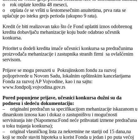
o rok otplate kredita 48 meseci,
o otplata će se vršiti u šestomesečnim anuitetima, prva rata se
uplaćuje po isteku grejs perioda (ukupno 9 rata).
Kredit će biti realizovan tako što će Fond uplatiti iznos odobrenog
kredita dobavljaču mehanizacije koju bude odabrao učesnik
konkursa.
Prioritet u dodeli kredita imaće učesnici konkursa sa predračunima
proizvođača mehanizacije i zastupnika stranih firmi sa ovlašćenim
servisom.
Prijave se mogu preuzeti u Pokrajinskom fondu za razvoj
poljoprivrede u Novom Sadu, lokalnim opštinskim kancelarijama
Fonda za razvoj AP Vojvodine, kao i na sajtu:
www.fondpolj.vojvodina.gov.rs
Pored popunjene prijave, učesnici konkursa dužni su da
podnesu i sledeću dokumentaciju:
– originalni predračun sa specifikacijom mehanizacije iskazanom u
dinarskom iznosu kao i dokaz o zastupništvu i mogućnosti
servisiranja iste (Napomena:Fond neće prihvatati izmene predračuna
u toku trajanja konkursa);
– original vlasničkog lista za nekretnine ne stariji od 15 dana,na
koji se može staviti hipoteka u korist Fonda u jedan i po puta većoj