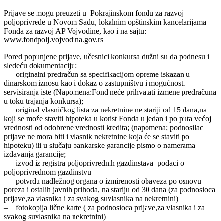
Prijave se mogu preuzeti u Pokrajinskom fondu za razvoj
poljoprivrede u Novom Sadu, lokalnim opštinskim kancelarijama
Fonda za razvoj AP Vojvodine, kao i na sajtu:
www.fondpolj.vojvodina.gov.rs
Pored popunjene prijave, učesnici konkursa dužni su da podnesu i
sledeću dokumentaciju:
– originalni predračun sa specifikacijom opreme iskazan u
dinarskom iznosu kao i dokaz o zastupništvu i mogućnosti
servisiranja iste (Napomena:Fond neće prihvatati izmene predračuna
u toku trajanja konkursa);
– original vlasničkog lista za nekretnine ne stariji od 15 dana,na
koji se može staviti hipoteka u korist Fonda u jedan i po puta većoj
vrednosti od odobrene vrednosti kredita; (napomena; podnosilac
prijave ne mora biti i vlasnik nekretnine koja će se staviti po
hipoteku) ili u slučaju bankarske garancije pismo o namerama
izdavanja garancije;
– izvod iz registra poljoprivrednih gazdinstava–podaci o
poljoprivrednom gazdinstvu
– potvrdu nadležnog organa o izmirenosti obaveza po osnovu
poreza i ostalih javnih prihoda, na stariju od 30 dana (za podnosioca
prijave,za vlasnika i za svakog suvlasnika na nekretnini)
– fotokopija lične karte ( za podnosioca prijave,za vlasnika i za
svakog suvlasnika na nekretnini)