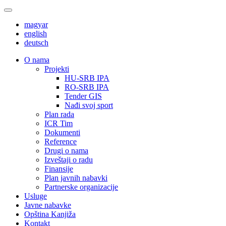
magyar
english
deutsch
О nama
Projekti
HU-SRB IPA
RO-SRB IPA
Tender GIS
Nađi svoj sport
Plan rada
ICR Tim
Dokumenti
Reference
Drugi o nama
Izveštaji o radu
Finansije
Plan javnih nabavki
Partnerske organizacije
Usluge
Javne nabavke
Opština Kanjiža
Kontakt