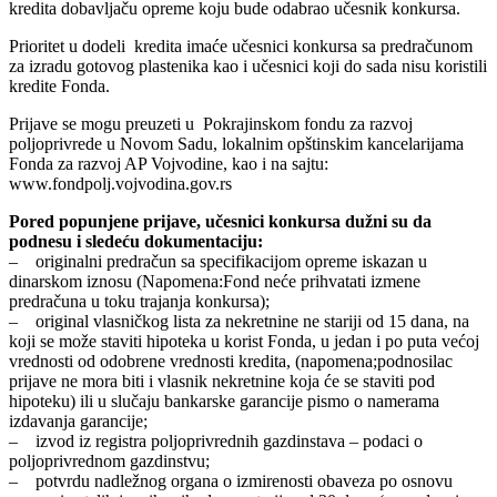
kredita dobavljaču opreme koju bude odabrao učesnik konkursa.
Prioritet u dodeli kredita imaće učesnici konkursa sa predračunom
za izradu gotovog plastenika kao i učesnici koji do sada nisu koristili
kredite Fonda.
Prijave se mogu preuzeti u Pokrajinskom fondu za razvoj
poljoprivrede u Novom Sadu, lokalnim opštinskim kancelarijama
Fonda za razvoj AP Vojvodine, kao i na sajtu:
www.fondpolj.vojvodina.gov.rs
Pored popunjene prijave, učesnici konkursa dužni su da
podnesu i sledeću dokumentaciju:
– originalni predračun sa specifikacijom opreme iskazan u
dinarskom iznosu (Napomena:Fond neće prihvatati izmene
predračuna u toku trajanja konkursa);
– original vlasničkog lista za nekretnine ne stariji od 15 dana, na
koji se može staviti hipoteka u korist Fonda, u jedan i po puta većoj
vrednosti od odobrene vrednosti kredita, (napomena;podnosilac
prijave ne mora biti i vlasnik nekretnine koja će se staviti pod
hipoteku) ili u slučaju bankarske garancije pismo o namerama
izdavanja garancije;
– izvod iz registra poljoprivrednih gazdinstava – podaci o
poljoprivrednom gazdinstvu;
– potvrdu nadležnog organa o izmirenosti obaveza po osnovu