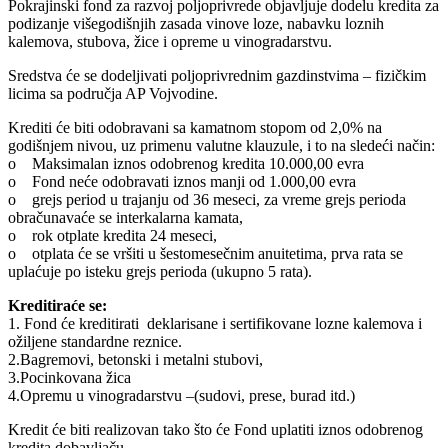
Pokrajinski fond za razvoj poljoprivrede objavljuje dodelu kredita za
podizanje višegodišnjih zasada vinove loze, nabavku loznih
kalemova, stubova, žice i opreme u vinogradarstvu.
Sredstva će se dodeljivati poljoprivrednim gazdinstvima – fizičkim
licima sa područja AP Vojvodine.
Krediti će biti odobravani sa kamatnom stopom od 2,0% na
godišnjem nivou, uz primenu valutne klauzule, i to na sledeći način:
o Maksimalan iznos odobrenog kredita 10.000,00 evra
o Fond neće odobravati iznos manji od 1.000,00 evra
o grejs period u trajanju od 36 meseci, za vreme grejs perioda
obračunavaće se interkalarna kamata,
o rok otplate kredita 24 meseci,
o otplata će se vršiti u šestomesečnim anuitetima, prva rata se
uplaćuje po isteku grejs perioda (ukupno 5 rata).
Kreditiraće se:
1. Fond će kreditirati deklarisane i sertifikovane lozne kalemova i
ožiljene standardne reznice.
2.Bagremovi, betonski i metalni stubovi,
3.Pocinkovana žica
4.Opremu u vinogradarstvu –(sudovi, prese, burad itd.)
Kredit će biti realizovan tako što će Fond uplatiti iznos odobrenog
kredita dobavljaču.