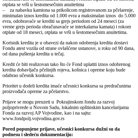
otplata se vrši u šestomesečnim anuitetima
– za nabavku kamiona sa prikolicom registrovanom za pčelarenje,
minimalan iznos kredita od 1.000 evra a maksimalan iznos do 5.000
evra, odobravaće se krediti sa grejs periodom od 24 meseci (za
vreme grejs perioda obračunavaće se interkalarna kamata) i rokom
otplate od 18 meseci, otplata se vrši u šestomesečnim anuitetima.
Korisnik kredita je u obavezi da nakon odobrenja kredita dostavi
Fondu atest vozila od strane ovlašćene ustanove, u roku od 90 dana,
od dana puštenja kredita u tečaj.
Kredit će biti realizovan tako što će Fond uplatiti iznos odobrenog
kredita dobavljaču pčelinjih rojeva, košnica i opreme koju bude
odabrao učesnik konkursa.
Prioritet u dodeli kredita imaće učesnici konkursa sa predračunima
proizvođača opreme za pčelarstvo.
Prijave se mogu preuzeti u Pokrajinskom fondu za razvoj
poljoprivrede u Novom Sadu, lokalnim opštinskim kancelarijama
Fonda za razvoj AP Vojvodine, kao i na sajtu:
www.fondpolj.vojvodina.gov.rs
Pored popunjene prijave, učesnici konkursa dužni su da
podnesu i sledeću dokumentaciju: