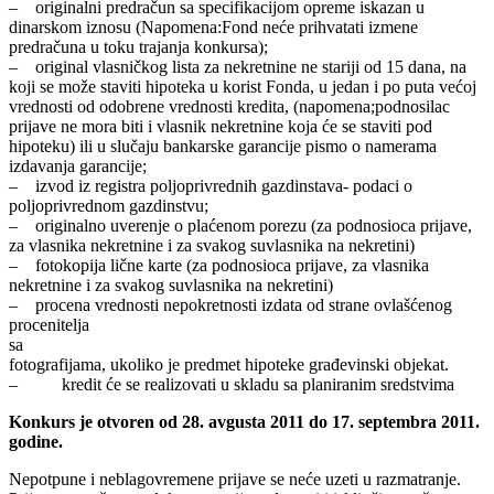
– originalni predračun sa specifikacijom opreme iskazan u
dinarskom iznosu (Napomena:Fond neće prihvatati izmene
predračuna u toku trajanja konkursa);
– original vlasničkog lista za nekretnine ne stariji od 15 dana, na
koji se može staviti hipoteka u korist Fonda, u jedan i po puta većoj
vrednosti od odobrene vrednosti kredita, (napomena;podnosilac
prijave ne mora biti i vlasnik nekretnine koja će se staviti pod
hipoteku) ili u slučaju bankarske garancije pismo o namerama
izdavanja garancije;
– izvod iz registra poljoprivrednih gazdinstava- podaci o
poljoprivrednom gazdinstvu;
– originalno uverenje o plaćenom porezu (za podnosioca prijave,
za vlasnika nekretnine i za svakog suvlasnika na nekretini)
– fotokopija lične karte (za podnosioca prijave, za vlasnika
nekretnine i za svakog suvlasnika na nekretini)
– procena vrednosti nepokretnosti izdata od strane ovlašćenog
procenitelja
fotografijama, ukoliko je predmet hipoteke građevinski objekat.
– kredit će se realizovati u skladu sa planiranim sredstvima
Konkurs je otvoren od 28. avgusta 2011 do 17. septembra 2011.
godine.
Nepotpune i neblagovremene prijave se neće uzeti u razmatranje.