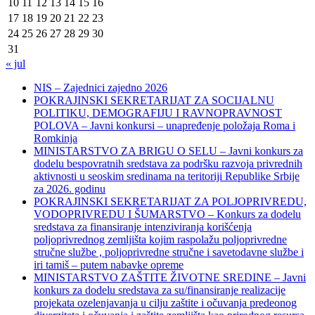
10
11
12
13
14
15
16
17
18
19
20
21
22
23
24
25
26
27
28
29
30
31
« jul
NIS – Zajednici zajedno 2026
POKRAJINSKI SEKRETARIJAT ZA SOCIJALNU
POLITIKU, DEMOGRAFIJU I RAVNOPRAVNOST
POLOVA – Javni konkursi – unapređenje položaja Roma i
Romkinja
MINISTARSTVO ZA BRIGU O SELU – Javni konkurs za
dodelu bespovratnih sredstava za podršku razvoja privrednih
aktivnosti u seoskim sredinama na teritoriji Republike Srbije
za 2026. godinu
POKRAJINSKI SEKRETARIJAT ZA POLJOPRIVREDU,
VODOPRIVREDU I ŠUMARSTVO – Konkurs za dodelu
sredstava za finansiranje intenziviranja korišćenja
poljoprivrednog zemljišta kojim raspolažu poljoprivredne
stručne službe , poljoprivredne stručne i savetodavne službe i
iri tamiš ‒ putem nabavke opreme
MINISTARSTVO ZAŠTITE ŽIVOTNE SREDINE – Javni
konkurs za dodelu sredstava za su/finansiranje realizacije
projekata ozelenjavanja u cilju zaštite i očuvanja predeonog