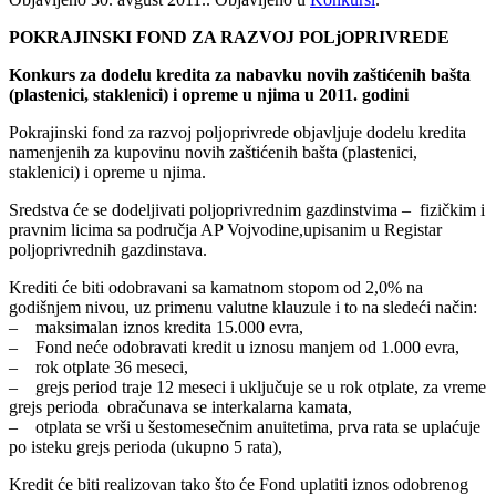
POKRAJINSKI FOND ZA RAZVOJ POLjOPRIVREDE
Konkurs za dodelu kredita za nabavku novih zaštićenih bašta
(plastenici, staklenici) i opreme u njima u 2011. godini
Pokrajinski fond za razvoj poljoprivrede objavljuje dodelu kredita
namenjenih za kupovinu novih zaštićenih bašta (plastenici,
staklenici) i opreme u njima.
Sredstva će se dodeljivati poljoprivrednim gazdinstvima – fizičkim i
pravnim licima sa područja AP Vojvodine,upisanim u Registar
poljoprivrednih gazdinstava.
Krediti će biti odobravani sa kamatnom stopom od 2,0% na
godišnjem nivou, uz primenu valutne klauzule i to na sledeći način:
– maksimalan iznos kredita 15.000 evra,
– Fond neće odobravati kredit u iznosu manjem od 1.000 evra,
– rok otplate 36 meseci,
– grejs period traje 12 meseci i uključuje se u rok otplate, za vreme
grejs perioda obračunava se interkalarna kamata,
– otplata se vrši u šestomesečnim anuitetima, prva rata se uplaćuje
po isteku grejs perioda (ukupno 5 rata),
Kredit će biti realizovan tako što će Fond uplatiti iznos odobrenog