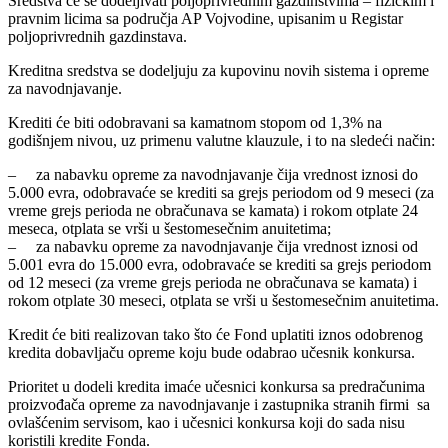
Sredstva će se dodeljivati poljoprivrednim gazdinstvima – fizičkim i
pravnim licima sa područja AP Vojvodine, upisanim u Registar
poljoprivrednih gazdinstava.
Kreditna sredstva se dodeljuju za kupovinu novih sistema i opreme
za navodnjavanje.
Krediti će biti odobravani sa kamatnom stopom od 1,3% na
godišnjem nivou, uz primenu valutne klauzule, i to na sledeći način:
– za nabavku opreme za navodnjavanje čija vrednost iznosi do
5.000 evra, odobravaće se krediti sa grejs periodom od 9 meseci (za
vreme grejs perioda ne obračunava se kamata) i rokom otplate 24
meseca, otplata se vrši u šestomesečnim anuitetima;
– za nabavku opreme za navodnjavanje čija vrednost iznosi od
5.001 evra do 15.000 evra, odobravaće se krediti sa grejs periodom
od 12 meseci (za vreme grejs perioda ne obračunava se kamata) i
rokom otplate 30 meseci, otplata se vrši u šestomesečnim anuitetima.
Kredit će biti realizovan tako što će Fond uplatiti iznos odobrenog
kredita dobavljaču opreme koju bude odabrao učesnik konkursa.
Prioritet u dodeli kredita imaće učesnici konkursa sa predračunima
proizvođača opreme za navodnjavanje i zastupnika stranih firmi sa
ovlašćenim servisom, kao i učesnici konkursa koji do sada nisu
koristili kredite Fonda.