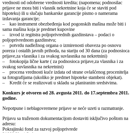
vrednosti od odobrene vrednosti kredita; (napomena; podnosilac
prijave ne mora biti i vlasnik nekretnine koja će se staviti pod
hipoteku) ili u slučaju bankarske garancije pismo o namerama
izdavanja garancije;
– kao instrument obezbeđenja kod pogonskih mašina može biti i
sama mašina koja je predmet kupovine
– izvod iz regitstra poljoprivrednih gazdinstava – podaci o
poljoprivrednom gazdinstvu;
– potvrdu nadležnog organa o izmirenosti obaveza po osnovu
poreza i ostalih javnih prihoda, na stariju od 30 dana (za podnosioca
prijave,za vlasnika i za svakog suvlasnika na nekretnini)
– fotokopija lične karte ( za podnosioca prijave,za vlasnika i za
svakog suvlasnika na nekretnini)
– procena vrednosti kuće izdata od strane ovlašćenog procenitelja
sa fotografijama (ukoliko je predmet hipoteke stambeni objekat).
– Kredit će se realizovati u skladu sa planiranim sredstvima.
Konkurs je otvoren od 28. avgusta 2011. do 17.septembra 2011.
godine.
Nepotpune i neblagovremene prijave se neće uzeti u razmatranje.
Prijavu sa traženom dokumentacijom dostaviti isključivo poštom na
adresu:
Pokrajinski fond za razvoj poljoprivrede