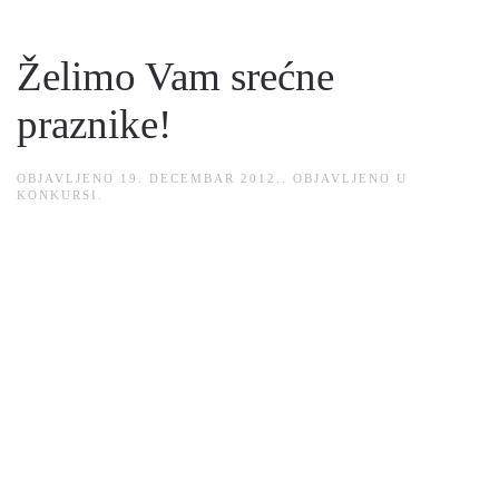
Želimo Vam srećne
praznike!
OBJAVLJENO
19. DECEMBAR 2012.
. OBJAVLJENO U
KONKURSI
.