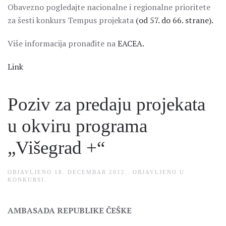
Obavezno pogledajte nacionalne i regionalne prioritete
za šesti konkurs Tempus projekata
(od 57. do 66. strane).
Više informacija pronađite na
EACEA.
Link
Poziv za predaju projekata
u okviru programa
„Višegrad +“
OBJAVLJENO
18. DECEMBAR 2012.
. OBJAVLJENO U
KONKURSI
.
AMBASADA REPUBLIKE ČEŠKE