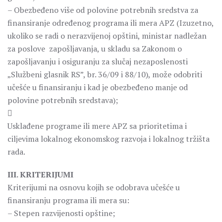
– Obezbeđeno više od polovine potrebnih sredstva za
finansiranje određenog programa ili mera APZ (Izuzetno,
ukoliko se radi o nerazvijenoj opštini, ministar nadležan
za poslove zapošljavanja, u skladu sa Zakonom o
zapošljavanju i osiguranju za slučaj nezaposlenosti
„Službeni glasnik RS”, br. 36/09 i 88/10), može odobriti
učešće u finansiranju i kad je obezbeđeno manje od
polovine potrebnih sredstava);

Usklađene programe ili mere APZ sa prioritetima i
ciljevima lokalnog ekonomskog razvoja i lokalnog tržišta
rada.
III. KRITERIJUMI
Kriterijumi na osnovu kojih se odobrava učešće u
finansiranju programa ili mera su:
– Stepen razvijenosti opštine;