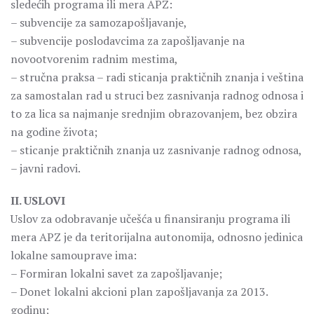
sledećih programa ili mera APZ:
– subvencije za samozapošljavanje,
– subvencije poslodavcima za zapošljavanje na
novootvorenim radnim mestima,
– stručna praksa – radi sticanja praktičnih znanja i veština
za samostalan rad u struci bez zasnivanja radnog odnosa i
to za lica sa najmanje srednjim obrazovanjem, bez obzira
na godine života;
– sticanje praktičnih znanja uz zasnivanje radnog odnosa,
– javni radovi.
II. USLOVI
Uslov za odobravanje učešća u finansiranju programa ili
mera APZ je da teritorijalna autonomija, odnosno jedinica
lokalne samouprave ima:
– Formiran lokalni savet za zapošljavanje;
– Donet lokalni akcioni plan zapošljavanja za 2013.
godinu;