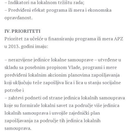
– Indikatori na lokalnom tržištu rada;
– Predviđeni efekat programa ili mera i ekonomska
opravdanost.
IV. PRIORITETI
Prioritet za učešće u finansiranju programa ili mera APZ
u 2013. godini imaju:
– nerazvijene jedinice lokalne samouprave – utvrđene u
skladu sa posebnim propisom Vlade, programi i mere
predviđeni lokalnim akcionim planovima zapošljavanja
koji uključuju teže zapošljiva lica i lica u stanju socijalne
potrebe i
– zahtevi podneti od strane jedinica lokalnih samouprava
koje su formirale lokalni savet za područje više jedinica
lokalnih samouprava i usvojile zajednički plan
zapošljavanja za područje tih jedinica lokalnih
samouprava.