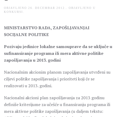
OBJAVLJENO
26. DECEMBAR 2012.
. OBJAVLJENO U
KONKURSI
.
MINISTARSTVO RADA, ZAPOŠLJAVANJAI
SOCIJALNE POLITIKE
Pozivaju jedinice lokalne samouprave da se uključe u
sufinansiranje programa ili
mera aktivne politike
zapošljavanja u 2013. godini
Nacionalnim akcionim planom zapošljavanja utvrđeni su
ciljevi politike zapošljavanja i prioriteti koji će se
realizovati u 2013. godini.
Nacionalni akcioni plan zapošljavanja za 2013 godinu
definiše kriterijume za učešće u finansiranju programa ili
mera aktivne politike zapošljavanja (u daljem tekstu: