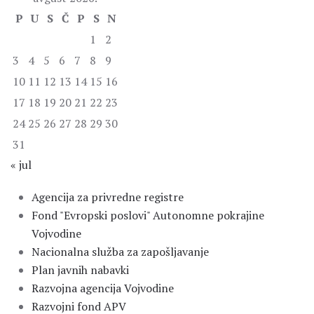
P
U
S
Č
P
S
N
1
2
3
4
5
6
7
8
9
10
11
12
13
14
15
16
17
18
19
20
21
22
23
24
25
26
27
28
29
30
31
« jul
Agencija za privredne registre
Fond "Evropski poslovi" Autonomne pokrajine
Vojvodine
Nacionalna služba za zapošljavanje
Plan javnih nabavki
Razvojna agencija Vojvodine
Razvojni fond APV