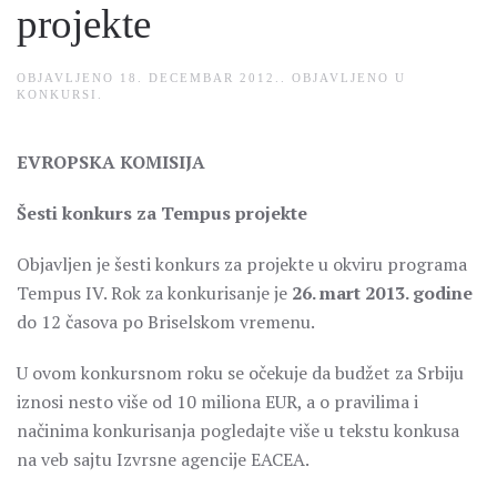
projekte
OBJAVLJENO
18. DECEMBAR 2012.
. OBJAVLJENO U
KONKURSI
.
EVROPSKA KOMISIJA
Šesti konkurs za Tempus projekte
Objavljen je šesti konkurs za projekte u okviru programa
Tempus IV. Rok za konkurisanje je
26. mart 2013. godine
do 12 časova po Briselskom vremenu.
U ovom konkursnom roku se očekuje da budžet za Srbiju
iznosi nesto više od 10 miliona EUR, a o pravilima i
načinima konkurisanja pogledajte više u tekstu konkusa
na veb sajtu Izvrsne agencije EACEA.