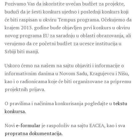
Pozivamo Vas da iskoristite uvećan budžet za projekte,
budući da je šesti konkurs ujedno i poslednji konkurs koji
će biti raspisan u okviru Tempus programa. Očekujemo da
krajem 2013. godine bude objavljen prvi konkurs u okviru
novog programa EU za saradnju u oblasti obrazovanja, ali
verujemo da ce početni budžet za ucesce institucija u
Srbiji biti manji.
Uskoro ćemo na našem na sajtu objaviti i informacije o
informativnim danima u Novom Sadu, Kragujevcu i Nišu,
kao i o radionicama koje će biti organizovane za pripremu
projektnih prijava.
O pravilima i načinima konkurisanja pogledajte u
tekstu
konkursa.
Novi
e-formular
je raspoloživ na sajtu EACEA, kao i sva
propratna dokumentacija.