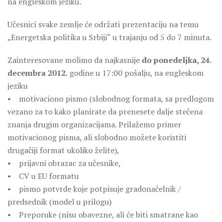
na engleskom jeziku.
Učesnici svake zemlje će održati prezentaciju na temu
„Energetska politika u Srbiji“ u trajanju od 5 do 7 minuta.
Zainteresovane molimo da najkasnije
do ponedeljka, 24.
decembra 2012.
godine u 17:00 pošalju, na engleskom
jeziku
• motivaciono pismo (slobodnog formata, sa predlogom
vezano za to kako planirate da prenesete dalje stečena
znanja drugim organizacijama. Prilažemo primer
motivacionog pisma, ali slobodno možete koristiti
drugačiji format ukoliko želite),
• prijavni obrazac za učesnike,
• CV u EU formatu
• pismo potvrde koje potpisuje gradonačelnik /
predsednik (model u prilogu)
• Preporuke (nisu obavezne, ali će biti smatrane kao