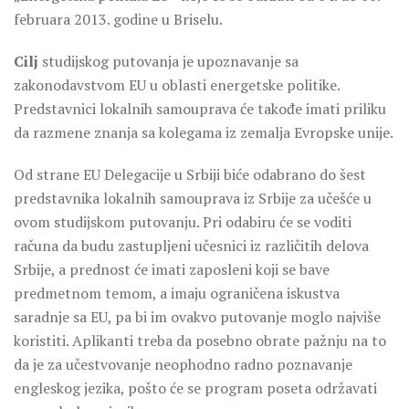
februara 2013. godine u Briselu.
Cilj
studijskog putovanja je upoznavanje sa
zakonodavstvom EU u oblasti energetske politike.
Predstavnici lokalnih samouprava će takođe imati priliku
da razmene znanja sa kolegama iz zemalja Evropske unije.
Od strane EU Delegacije u Srbiji biće odabrano do šest
predstavnika lokalnih samouprava iz Srbije za učešće u
ovom studijskom putovanju. Pri odabiru će se voditi
računa da budu zastupljeni učesnici iz različitih delova
Srbije, a prednost će imati zaposleni koji se bave
predmetnom temom, a imaju ograničena iskustva
saradnje sa EU, pa bi im ovakvo putovanje moglo najviše
koristiti. Aplikanti treba da posebno obrate pažnju na to
da je za učestvovanje neophodno radno poznavanje
engleskog jezika, pošto će se program poseta održavati