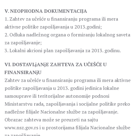
V. NEOPHODNA DOKUMENTACIJA
1. Zahtev za učešće u finansiranju programa ili mera
aktivne politike zapošljavanja u 2013.godini;
2. Odluka nadležnog organa o formiranju lokalnog saveta
za zapošljavanje;
3. Lokalni akcioni plan zapošljavanja za 2013. godinu.
VI. DOSTAVLjANjE ZAHTEVA ZA UČEŠĆE U
FINANSIRANjU
Zahtev za učešće u finansiranju programa ili mera aktivne
politike zapošljavanja u 2013. godini jedinica lokalne
samouprave ili teritorijalne autonomije podnosi
Ministarstvu rada, zapošljavanja i socijalne politike preko
nadležne filijale Nacionalne službe za zapošljavanje.
Obrazac zahteva može se preuzeti na sajtu
www.nsz.gov.rs i u prostorijama filijala Nacionalne službe
za zapošljavanje.