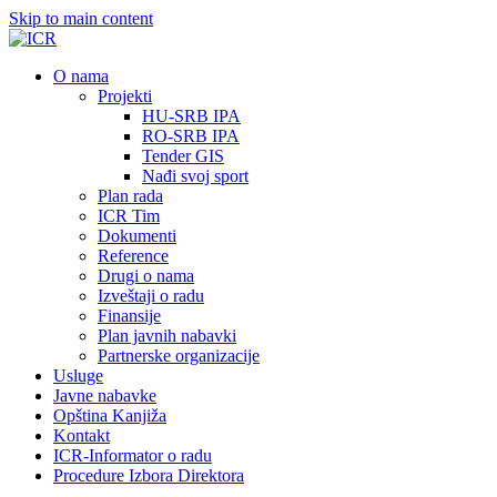
Skip to main content
О nama
Projekti
HU-SRB IPA
RO-SRB IPA
Tender GIS
Nađi svoj sport
Plan rada
ICR Tim
Dokumenti
Reference
Drugi o nama
Izveštaji o radu
Finansije
Plan javnih nabavki
Partnerske organizacije
Usluge
Javne nabavke
Opština Kanjiža
Kontakt
ICR-Informator o radu
Procedure Izbora Direktora