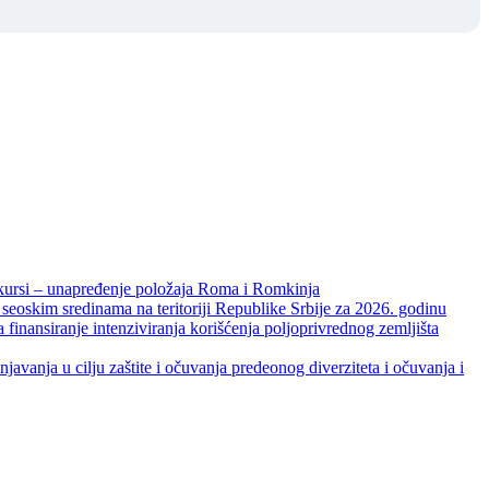
unapređenje položaja Roma i Romkinja
skim sredinama na teritoriji Republike Srbije za 2026. godinu
je intenziviranja korišćenja poljoprivrednog zemljišta
ja u cilju zaštite i očuvanja predeonog diverziteta i očuvanja i