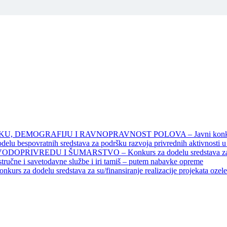
DEMOGRAFIJU I RAVNOPRAVNOST POLOVA – Javni konkursi – 
povratnih sredstava za podršku razvoja privrednih aktivnosti u seo
EDU I ŠUMARSTVO – Konkurs za dodelu sredstava za finansiran
 stručne i savetodavne službe i iri tamiš ‒ putem nabavke opreme
elu sredstava za su/finansiranje realizacije projekata ozelenjavan