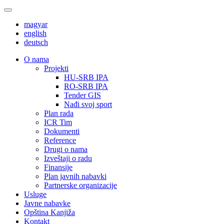
magyar
english
deutsch
О nama
Projekti
HU-SRB IPA
RO-SRB IPA
Tender GIS
Nađi svoj sport
Plan rada
ICR Tim
Dokumenti
Reference
Drugi o nama
Izveštaji o radu
Finansije
Plan javnih nabavki
Partnerske organizacije
Usluge
Javne nabavke
Opština Kanjiža
Kontakt