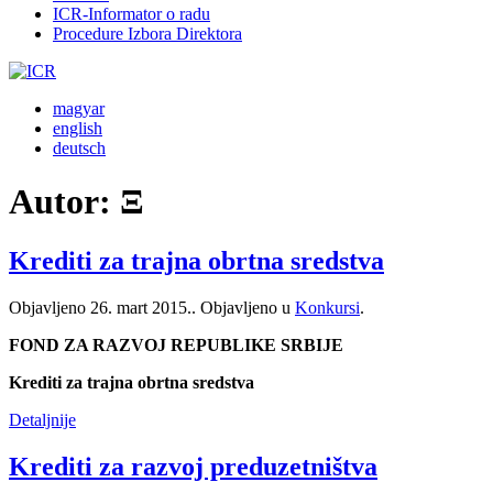
ICR-Informator o radu
Procedure Izbora Direktora
magyar
english
deutsch
Autor:
Ξ
Krediti za trajna obrtna sredstva
Objavljeno
26. mart 2015.
. Objavljeno u
Konkursi
.
FOND ZA RAZVOJ REPUBLIKE SRBIJE
Krediti za trajna obrtna sredstva
Detaljnije
Krediti za razvoj preduzetništva