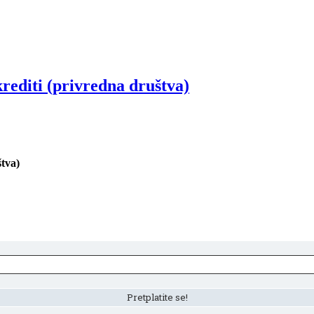
rediti (privredna društva)
štva)