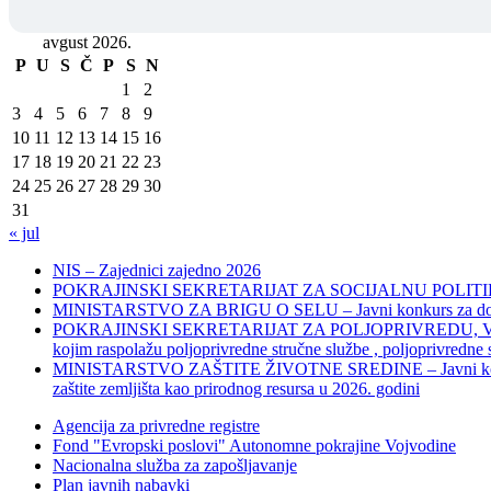
avgust 2026.
P
U
S
Č
P
S
N
1
2
3
4
5
6
7
8
9
10
11
12
13
14
15
16
17
18
19
20
21
22
23
24
25
26
27
28
29
30
31
« jul
NIS – Zajednici zajedno 2026
POKRAJINSKI SEKRETARIJAT ZA SOCIJALNU POLITIKU, 
MINISTARSTVO ZA BRIGU O SELU – Javni konkurs za dodelu bes
POKRAJINSKI SEKRETARIJAT ZA POLJOPRIVREDU, VODOPRIVR
kojim raspolažu poljoprivredne stručne službe , poljoprivredne
MINISTARSTVO ZAŠTITE ŽIVOTNE SREDINE – Javni konkurs za dod
zaštite zemljišta kao prirodnog resursa u 2026. godini
Agencija za privredne registre
Fond "Evropski poslovi" Autonomne pokrajine Vojvodine
Nacionalna služba za zapošljavanje
Plan javnih nabavki