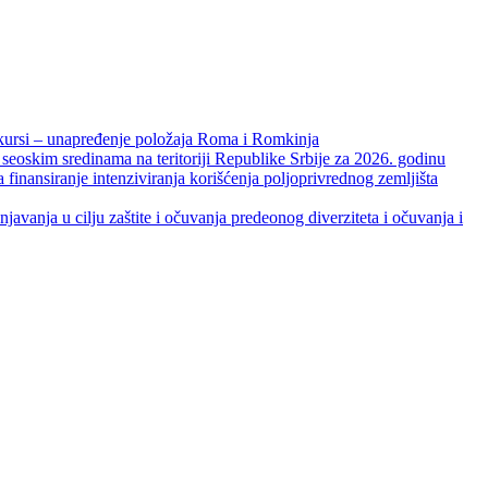
unapređenje položaja Roma i Romkinja
skim sredinama na teritoriji Republike Srbije za 2026. godinu
je intenziviranja korišćenja poljoprivrednog zemljišta
ja u cilju zaštite i očuvanja predeonog diverziteta i očuvanja i