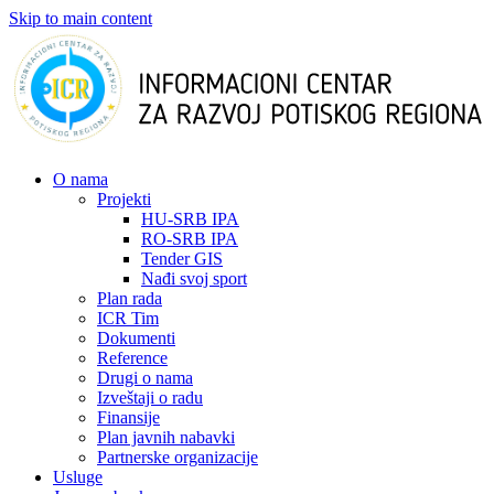
Skip to main content
О nama
Projekti
HU-SRB IPA
RO-SRB IPA
Tender GIS
Nađi svoj sport
Plan rada
ICR Tim
Dokumenti
Reference
Drugi o nama
Izveštaji o radu
Finansije
Plan javnih nabavki
Partnerske organizacije
Usluge