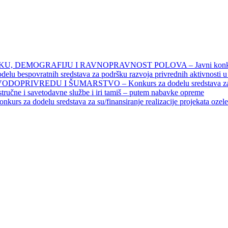
DEMOGRAFIJU I RAVNOPRAVNOST POLOVA – Javni konkursi – 
povratnih sredstava za podršku razvoja privrednih aktivnosti u seo
EDU I ŠUMARSTVO – Konkurs za dodelu sredstava za finansiran
 stručne i savetodavne službe i iri tamiš ‒ putem nabavke opreme
elu sredstava za su/finansiranje realizacije projekata ozelenjavan