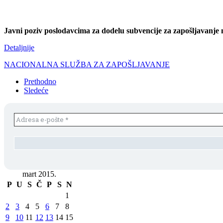
Javni poziv poslodavcima za dodelu subvencije za zapošljavanјe 
Detaljnije
NACIONALNA SLUŽBA ZA ZAPOŠLJAVANJE
Prethodno
Sledeće
mart 2015.
P
U
S
Č
P
S
N
1
2
3
4
5
6
7
8
9
10
11
12
13
14
15