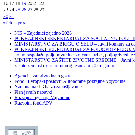
16
17
18
19
20
21
22
23
24
25
26
27
28
29
30
31
« feb
apr »
NIS – Zajednici zajedno 2026
POKRAJINSKI SEKRETARIJAT ZA SOCIJALNU POLITIKU, 
MINISTARSTVO ZA BRIGU O SELU – Javni konkurs za dodelu bes
POKRAJINSKI SEKRETARIJAT ZA POLJOPRIVREDU, VODOPRIVR
kojim raspolažu poljoprivredne stručne službe , poljoprivredne
MINISTARSTVO ZAŠTITE ŽIVOTNE SREDINE – Javni konkurs za dod
zaštite zemljišta kao prirodnog resursa u 2026. godini
Agencija za privredne registre
Fond "Evropski poslovi" Autonomne pokrajine Vojvodine
Nacionalna služba za zapošljavanje
Plan javnih nabavki
Razvojna agencija Vojvodine
Razvojni fond APV