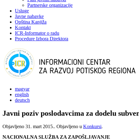
Partnerske organizacije
Usluge
Javne nabavke
Opština Kanjiža
Kontakt
ICR-Informator o radu
Procedure Izbora Direktora
magyar
english
deutsch
Javni poziv poslodavcima za dodelu subven
Objavljeno
31. mart 2015.
. Objavljeno u
Konkursi
.
NACIONALNA SLUŽBA ZA ZAPOŠLJAVANJE