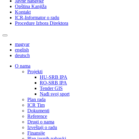
Javne nabavke
Opština Kanjiža
Kontakt
ICR-Informator o radu
Procedure Izbora Direktora
magyar
english
deutsch
О nama
Projekti
HU-SRB IPA
RO-SRB IPA
Tender GIS
Nađi svoj sport
Plan rada
ICR Tim
Dokumenti
Reference
Drugi o nama
Izveštaji o radu
Finansije
Plan javnih nabavki