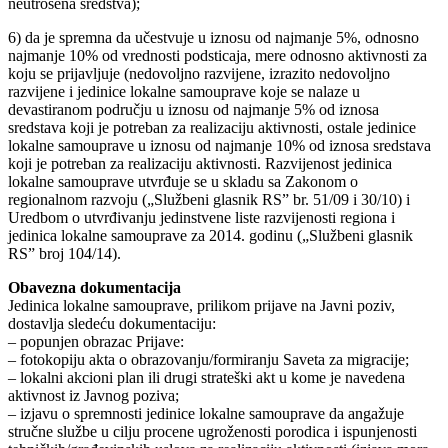
neutrošena sredstva);
6) da je spremna da učestvuje u iznosu od najmanje 5%, odnosno
najmanje 10% od vrednosti podsticaja, mere odnosno aktivnosti za
koju se prijavljuje (nedovoljno razvijene, izrazito nedovoljno
razvijene i jedinice lokalne samouprave koje se nalaze u
devastiranom području u iznosu od najmanje 5% od iznosa
sredstava koji je potreban za realizaciju aktivnosti, ostale jedinice
lokalne samouprave u iznosu od najmanje 10% od iznosa sredstava
koji je potreban za realizaciju aktivnosti. Razvijenost jedinica
lokalne samouprave utvrđuje se u skladu sa Zakonom o
regionalnom razvoju („Službeni glasnik RS” br. 51/09 i 30/10) i
Uredbom o utvrđivanju jedinstvene liste razvijenosti regiona i
jedinica lokalne samouprave za 2014. godinu („Službeni glasnik
RS” broj 104/14).
Obavezna dokumentacija
Jedinica lokalne samouprave, prilikom prijave na Javni poziv,
dostavlja sledeću dokumentaciju:
– popunjen obrazac Prijave:
– fotokopiju akta o obrazovanju/formiranju Saveta za migracije;
– lokalni akcioni plan ili drugi strateški akt u kome je navedena
aktivnost iz Javnog poziva;
– izjavu o spremnosti jedinice lokalne samouprave da angažuje
stručne službe u cilju procene ugroženosti porodica i ispunjenosti