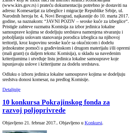
(www.kirs.gov.rs) i prateću dokumentaciju potrebno je dostaviti na
adresu: Komesarijat za izbeglice i migracije Republike Srbije, ul.
Narodnih heroja br. 4, Novi Beograd, najkasnije do 10. marta 2017.
godine, sa naznakom: “JAVNI POZIV – seoske kuće za izbeglice“.
Pristigle zahteve razmatra Komisija za izbor jedinica lokalne
samouprave kojima se dodeljuju sredstava namenjena stvaranju i
poboljšanju uslovam stanovanja porodica izbeglica na njihovoj
teritoriji, kroz kupovinu seoske kuće sa okućnicom i dodelu
jednokratne pomoći u građevinskom i drugom materijalu i/ili opremi
(mali grant) (u daljem tekstu: Komisija), u skladu sa navedenim
kriterijumima i utvrđuje listu jedinica lokalne samouprave koje
ispunjavaju uslove i kriterijume za dodelu sredstava.
Odluku o izboru jedinica lokalne samouprave kojima se dodeljuju
sredstva donosi komesar, na predlog Komisije.
Detaljnije
10 konkursa Pokrajinskog fonda za
razvoj poljoprivrede
Objavljeno
21. februar 2017.
. Objavljeno u
Konkursi
.