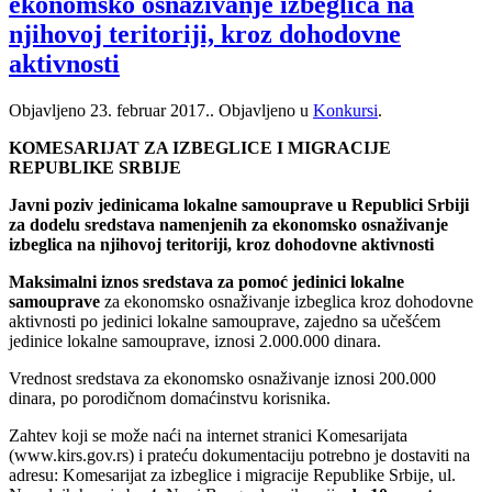
ekonomsko osnaživanje izbeglica na
njihovoj teritoriji, kroz dohodovne
aktivnosti
Objavljeno
23. februar 2017.
. Objavljeno u
Konkursi
.
KOMESARIJAT ZA IZBEGLICE I MIGRACIJE
REPUBLIKE SRBIJE
Javni poziv jedinicama lokalne samouprave u Republici Srbiji
za dodelu sredstava namenjenih za ekonomsko osnaživanje
izbeglica na njihovoj teritoriji, kroz dohodovne aktivnosti
Maksimalni iznos sredstava za pomoć jedinici lokalne
samouprave
za ekonomsko osnaživanje izbeglica kroz dohodovne
aktivnosti po jedinici lokalne samouprave, zajedno sa učešćem
jedinice lokalne samouprave, iznosi 2.000.000 dinara.
Vrednost sredstava za ekonomsko osnaživanje iznosi 200.000
dinara, po porodičnom domaćinstvu korisnika.
Zahtev koji se može naći na internet stranici Komesarijata
(www.kirs.gov.rs) i prateću dokumentaciju potrebno je dostaviti na
adresu: Komesarijat za izbeglice i migracije Republike Srbije, ul.