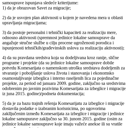
samouprave ispunjava sledeće kriterijume:
1) da je obrazovan Savet za migracije;
2) da je usvojen plan aktivnosti u kojem je navedena mera u oblasti
upravljanja migracijama;
3) da postoje personalni i tehnički kapaciteti za realizaciju mere,
odnosno aktivnosti (spremnost jedinice lokalne samouprave da
angažuje stručne službe u cilju procene ugroženosti porodica i
ispunjenosti tehničkih/građevinskih uslova za realizaciju aktivnosti);
4) da su pravdana sredstva koja su dodeljivana kroz ranije, slične
programe i projekte (da su jedinice lokalne samouprave dobile
potvrdu Komesarijata o namenskom utrošku sredstava dodeljenih za
stvaranje i poboljšanje uslova života i stanovanja i ekonomsko
osamostaljivanje izbeglica i interno raseljenih lica za pojedinačne
projekte, za period od januara 2009. godine, zaključno sa sredstvima
odobrenim po javnim pozivima Komesarijata za izbeglice i migracije
iz juna 2015. godine)/podneta dokumentacija;
5) da je za bazu trajnih rešenja Komesarijatu za izbeglice i migracije
dostavila podatke o izabranim korisnicima, po ugovorima
zaklljučenim između Komesarijata za izbeglice i migracije i jedinice
lokalne samopurave zaključno sa 30. junom 2015. godine (osim za
jedinice lokalne samouprave koje imaju važeće anekse ili su vratile