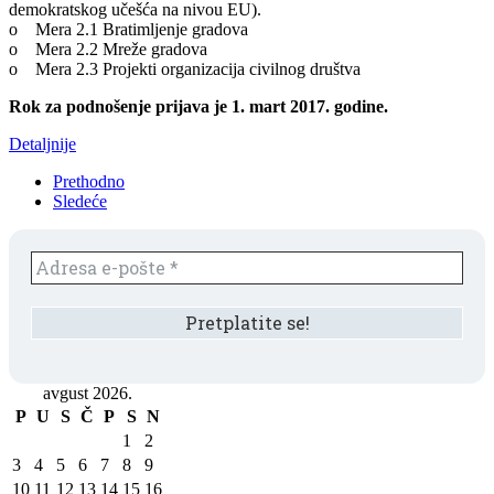
demokratskog učešća na nivou EU).
o Mera 2.1 Bratimljenje gradova
o Mera 2.2 Mreže gradova
o Mera 2.3 Projekti organizacija civilnog društva
Rok za podnošenje prijava je 1. mart 2017. godine.
Detaljnije
Prethodno
Sledeće
avgust 2026.
P
U
S
Č
P
S
N
1
2
3
4
5
6
7
8
9
10
11
12
13
14
15
16