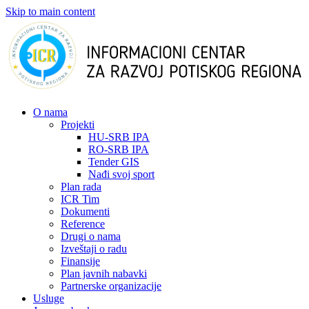
Skip to main content
О nama
Projekti
HU-SRB IPA
RO-SRB IPA
Tender GIS
Nađi svoj sport
Plan rada
ICR Tim
Dokumenti
Reference
Drugi o nama
Izveštaji o radu
Finansije
Plan javnih nabavki
Partnerske organizacije
Usluge