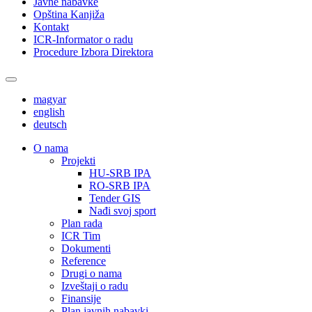
Javne nabavke
Opština Kanjiža
Kontakt
ICR-Informator o radu
Procedure Izbora Direktora
magyar
english
deutsch
О nama
Projekti
HU-SRB IPA
RO-SRB IPA
Tender GIS
Nađi svoj sport
Plan rada
ICR Tim
Dokumenti
Reference
Drugi o nama
Izveštaji o radu
Finansije
Plan javnih nabavki