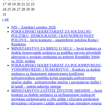
17
18
19
20
21
22
23
24
25
26
27
28
29
30
31
« jul
NIS – Zajednici zajedno 2026
POKRAJINSKI SEKRETARIJAT ZA SOCIJALNU
POLITIKU, DEMOGRAFIJU I RAVNOPRAVNOST
POLOVA – Javni konkursi – unapređenje položaja Roma i
Romkinja
MINISTARSTVO ZA BRIGU O SELU – Javni konkurs za
dodelu bespovratnih sredstava za podršku razvoja privrednih
aktivnosti u seoskim sredinama na teritoriji Republike Srbije
za 2026. godinu
POKRAJINSKI SEKRETARIJAT ZA POLJOPRIVREDU,
VODOPRIVREDU I ŠUMARSTVO – Konkurs za dodelu
sredstava za finansiranje intenziviranja korišćenja
poljoprivrednog zemljišta kojim raspolažu poljoprivredne
stručne službe , poljoprivredne stručne i savetodavne službe i
iri tamiš ‒ putem nabavke opreme
MINISTARSTVO ZAŠTITE ŽIVOTNE SREDINE – Javni
konkurs za dodelu sredstava za su/finansiranje realizacije
projekata ozelenjavanja u cilju zaštite i očuvanja predeonog
diverziteta i očuvanja i zaštite zemljišta kao prirodnog resursa