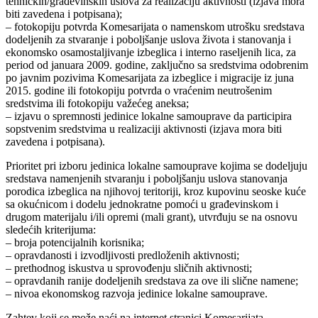
tehničkih/građevinskih uslova za realizaciju aktivnosti (izjava mora
biti zavedena i potpisana);
– fotokopiju potvrda Komesarijata o namenskom utrošku sredstava
dodeljenih za stvaranje i poboljšanje uslova života i stanovanja i
ekonomsko osamostaljivanje izbeglica i interno raseljenih lica, za
period od januara 2009. godine, zaključno sa sredstvima odobrenim
po javnim pozivima Komesarijata za izbeglice i migracije iz juna
2015. godine ili fotokopiju potvrda o vraćenim neutrošenim
sredstvima ili fotokopiju važećeg aneksa;
– izjavu o spremnosti jedinice lokalne samouprave da participira
sopstvenim sredstvima u realizaciji aktivnosti (izjava mora biti
zavedena i potpisana).
Prioritet pri izboru jedinica lokalne samouprave kojima se dodeljuju
sredstava namenjenih stvaranju i poboljšanju uslova stanovanja
porodica izbeglica na njihovoj teritoriji, kroz kupovinu seoske kuće
sa okućnicom i dodelu jednokratne pomoći u građevinskom i
drugom materijalu i/ili opremi (mali grant), utvrđuju se na osnovu
sledećih kriterijuma:
– broja potencijalnih korisnika;
– opravdanosti i izvodljivosti predloženih aktivnosti;
– prethodnog iskustva u sprovođenju sličnih aktivnosti;
– opravdanih ranije dodeljenih sredstava za ove ili slične namene;
– nivoa ekonomskog razvoja jedinice lokalne samouprave.
Zahtev koji se može naći na internet stranici Komesarijata