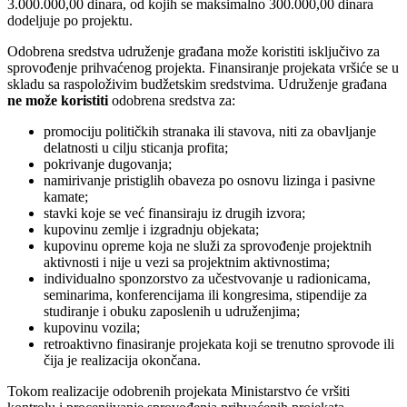
3.000.000,00 dinara, od kojih se maksimalno 300.000,00 dinara
dodeljuje po projektu.
Odobrena sredstva udruženje građana može koristiti isključivo za
sprovođenje prihvaćenog projekta. Finansiranje projekata vršiće se u
skladu sa raspoloživim budžetskim sredstvima. Udruženje građana
ne može koristiti
odobrena sredstva za:
promociju političkih stranaka ili stavova, niti za obavljanje
delatnosti u cilju sticanja profita;
pokrivanje dugovanja;
namirivanje pristiglih obaveza po osnovu lizinga i pasivne
kamate;
stavki koje se već finansiraju iz drugih izvora;
kupovinu zemlje i izgradnju objekata;
kupovinu opreme koja ne služi za sprovođenje projektnih
aktivnosti i nije u vezi sa projektnim aktivnostima;
individualno sponzorstvo za učestvovanje u radionicama,
seminarima, konferencijama ili kongresima, stipendije za
studiranje i obuku zaposlenih u udruženjima;
kupovinu vozila;
retroaktivno finasiranje projekata koji se trenutno sprovode ili
čija je realizacija okončana.
Tokom realizacije odobrenih projekata Ministarstvo će vršiti