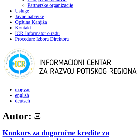
Partnerske organizacije
Usluge
Javne nabavke
Opština Kanjiža
Kontakt
ICR-Informator o radu
Procedure Izbora Direktora
magyar
english
deutsch
Autor:
Ξ
Konkurs za dugoročne kredite za