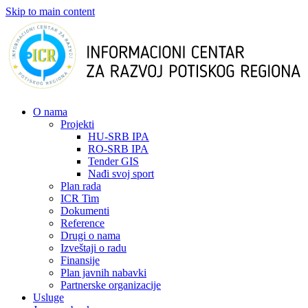
Skip to main content
О nama
Projekti
HU-SRB IPA
RO-SRB IPA
Tender GIS
Nađi svoj sport
Plan rada
ICR Tim
Dokumenti
Reference
Drugi o nama
Izveštaji o radu
Finansije
Plan javnih nabavki
Partnerske organizacije
Usluge