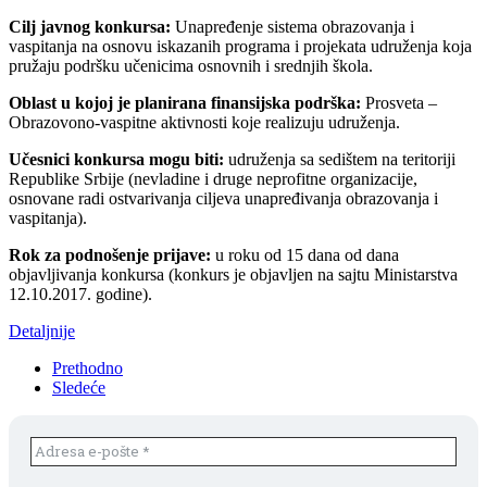
Cilj javnog konkursa:
Unapređenje sistema obrazovanja i
vaspitanja na osnovu iskazanih programa i projekata udruženja koja
pružaju podršku učenicima osnovnih i srednjih škola.
Oblast u kojoj je planirana finansijska podrška:
Prosveta –
Obrazovono-vaspitne aktivnosti koje realizuju udruženja.
Učesnici konkursa mogu biti:
udruženja sa sedištem na teritoriji
Republike Srbije (nevladine i druge neprofitne organizacije,
osnovane radi ostvarivanja ciljeva unapređivanja obrazovanja i
vaspitanja).
Rok za podnošenje prijave:
u roku od 15 dana od dana
objavljivanja konkursa (konkurs je objavljen na sajtu Ministarstva
12.10.2017. godine).
Detaljnije
Prethodno
Sledeće