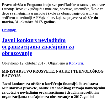
Pravo učešća
u Programu imaju sve predškolske ustanove, osnovne
i srednje škole (uključujući i muzičke, baletske, umetničke, škole za
decu sa smetnjama u razvoju i škole za obrazovanje odraslih) sa
sedištem na teritoriji AP Vojvodine, koje se prijave za učešće
do
utorka, 31. oktobra 2017. godine.
Detaljnije
Javni konkurs nevladinim
organizacijama značajnim za
obrazovanje
Objavljeno
12. oktobar 2017.
. Objavljeno u
Konkursi
.
MINISTARSTVO PROSVETE, NAUKE I TEHNOLOŠKOG
RAZVOJA
Javni konkurs za učešće u korišćenju finansijskih sredstava
Ministarstva prosvete, nauke i tehnološkog razvoja namenjenim
za dotacije nevladinim organizacijama i drugim neprofitnim
organizacijama značajnim za obrazovanje u 2017. godini