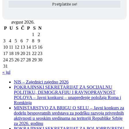
avgust 2026.
P
U
S
Č
P
S
N
1
2
3
4
5
6
7
8
9
10
11
12
13
14
15
16
17
18
19
20
21
22
23
24
25
26
27
28
29
30
31
« jul
NIS – Zajednici zajedno 2026
POKRAJINSKI SEKRETARIJAT ZA SOCIJALNU
POLITIKU, DEMOGRAFIJU I RAVNOPRAVNOST
POLOVA – Javni konkursi – unapređenje položaja Roma i
Romkinja
MINISTARSTVO ZA BRIGU O SELU – Javni konkurs za
dodelu bespovratnih sredstava za podršku razvoja privrednih
aktivnosti u seoskim sredinama na teritoriji Republike Srbije
za 2026. godinu
POKRAJINSKI SEKRETARIJAT ZA POLJOPRIVREDU,