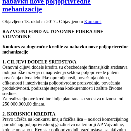
nabavku nove poljoprivredne
mehanizacije
Objavljeno
18. oktobar 2017.
. Objavljeno u
Konkursi
.
RAZVOJNI FOND AUTONOMNE POKRAJINE
VOJVODINE
Konkurs za dugoročne kredite za nabavku nove poljoprivredne
mehanizacije
1. CILJEVI DODELE SREDSTAVA
Osnovni ciljevi dodele kredita su obezbeđenje finansijskih sredstava
radi podrške razvoja i unapređenja sektora poljoprivrede putem
povećanja nivoa tehničke opremljenosti, povećanja obima,
efikasnosti i inteziviranja poljoprivredne proizvodnje, povećanja
produktivnosti, podizanje stepena konkurentnosti i zaštite životne
sredine.
Za realizaciju ove kreditne linije planirana su sredstva u iznosu od
250.000.000,00 dinara.
2. KORISNICI KREDITA
Pravo učešća na konkursu imaju fizička lica – nosioci komercijalnog
porodičnog poljoprivrednog gazdinstva na teritoriji AP Vojvodine,
koje je upisano u Registar poljoprivrednih gazdinstava, sa aktivnim