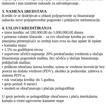
statusom i ima izmirene naknade za odvodnjavanje.
3. NAMENA SREDSTAVA
Krediti će se dodeljivati u oblasti poljoprivrede za finansiranje
nabavke nove poljoprivredne pogonske i priključne mehanizacije.
4. USLOVI KREDITIRANJA
• iznos kredita: od 100.000,00 do 5.000.000,00 dinara
• primena valutne klauzule – za sve obračune kredita po svim
pitanjima primenjivaće se srednji kurs evra na dan uplate ili isplate
• kamatna stopa:
• 1.5% na godišnjem nivou
• sopstveno učešće:najmanje 20% predračunske vrednosti u slučaju
finansiranja pogonskih mašina, bez učešća u slučaju finansiranja
priključnih mašina;
• prilikom obračuna iznosa kredita, uzima se vrednost investicije bez
poreza na dodatu vrednost (PDV), ukoliko je podnosilac zahteva u
sistemu PDV-a.
• rok vraćanja kredita: do 5 godina,
• grejs period: 6 meseci
• anuiteti se obračunavaju i plaćaju polugodišnje
U grejs periodu se polugodišnje obračunava i plaća interkalarna
kamata u visini ugovorene kamatne stope