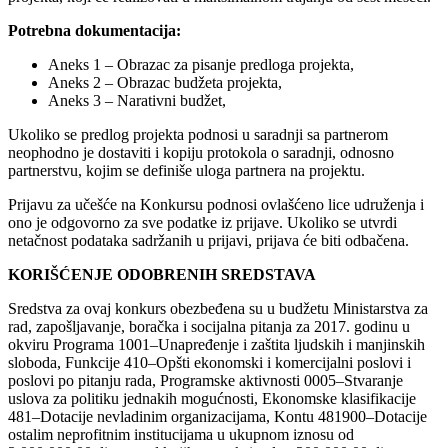
Potrebna dokumentacija:
Aneks 1 – Obrazac za pisanje predloga projekta,
Aneks 2 – Obrazac budžeta projekta,
Aneks 3 – Narativni budžet,
Ukoliko se predlog projekta podnosi u saradnji sa partnerom
neophodno je dostaviti i kopiju protokola o saradnji, odnosno
partnerstvu, kojim se definiše uloga partnera na projektu.
Prijavu za učešće na Konkursu podnosi ovlašćeno lice udruženja i
ono je odgovorno za sve podatke iz prijave. Ukoliko se utvrdi
netačnost podataka sadržanih u prijavi, prijava će biti odbačena.
KORIŠĆENJE ODOBRENIH SREDSTAVA
Sredstva za ovaj konkurs obezbeđena su u budžetu Ministarstva za
rad, zapošljavanje, boračka i socijalna pitanja za 2017. godinu u
okviru Programa 1001–Unapređenje i zaštita ljudskih i manjinskih
sloboda, Funkcije 410–Opšti ekonomski i komercijalni poslovi i
poslovi po pitanju rada, Programske aktivnosti 0005–Stvaranje
uslova za politiku jednakih mogućnosti, Ekonomske klasifikacije
481–Dotacije nevladinim organizacijama, Kontu 481900–Dotacije
ostalim neprofitnim institucijama u ukupnom iznosu od