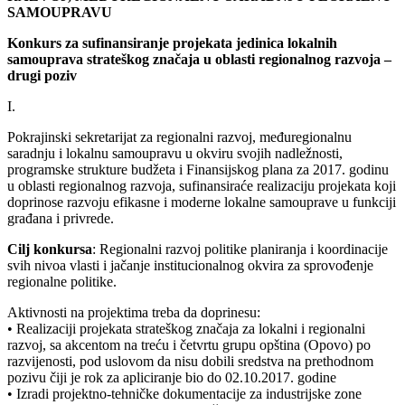
SAMOUPRAVU
Konkurs za sufinansiranje projekata jedinica lokalnih
samouprava strateškog značaja u oblasti regionalnog razvoja –
drugi poziv
I.
Pokrajinski sekretarijat za regionalni razvoj, međuregionalnu
saradnju i lokalnu samoupravu u okviru svojih nadležnosti,
programske strukture budžeta i Finansijskog plana za 2017. godinu
u oblasti regionalnog razvoja, sufinansiraće realizaciju projekata koji
doprinose razvoju efikasne i moderne lokalne samouprave u funkciji
građana i privrede.
Cilj konkursa
: Regionalni razvoj politike planiranja i koordinacije
svih nivoa vlasti i jačanje institucionalnog okvira za sprovođenje
regionalne politike.
Aktivnosti na projektima treba da doprinesu:
• Realizaciji projekata strateškog značaja za lokalni i regionalni
razvoj, sa akcentom na treću i četvrtu grupu opština (Opovo) po
razvijenosti, pod uslovom da nisu dobili sredstva na prethodnom
pozivu čiji je rok za apliciranje bio do 02.10.2017. godine
• Izradi projektno-tehničke dokumentacije za industrijske zone