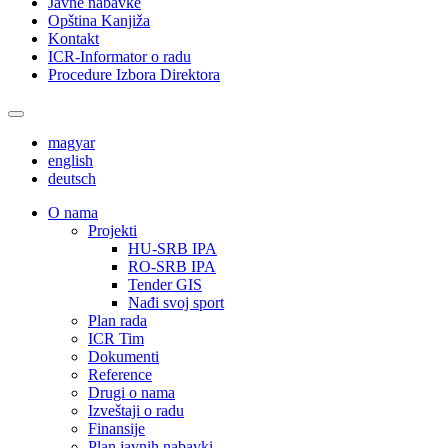
Javne nabavke
Opština Kanjiža
Kontakt
ICR-Informator o radu
Procedure Izbora Direktora
magyar
english
deutsch
О nama
Projekti
HU-SRB IPA
RO-SRB IPA
Tender GIS
Nađi svoj sport
Plan rada
ICR Tim
Dokumenti
Reference
Drugi o nama
Izveštaji o radu
Finansije
Plan javnih nabavki