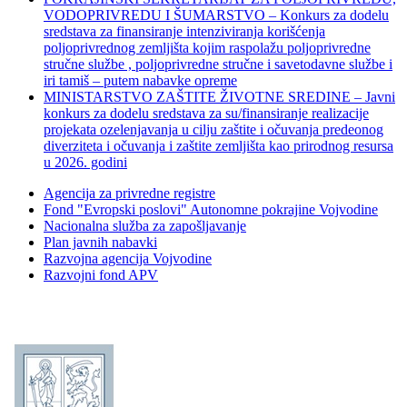
VODOPRIVREDU I ŠUMARSTVO – Konkurs za dodelu
sredstava za finansiranje intenziviranja korišćenja
poljoprivrednog zemljišta kojim raspolažu poljoprivredne
stručne službe , poljoprivredne stručne i savetodavne službe i
iri tamiš ‒ putem nabavke opreme
MINISTARSTVO ZAŠTITE ŽIVOTNE SREDINE – Javni
konkurs za dodelu sredstava za su/finansiranje realizacije
projekata ozelenjavanja u cilju zaštite i očuvanja predeonog
diverziteta i očuvanja i zaštite zemljišta kao prirodnog resursa
u 2026. godini
Agencija za privredne registre
Fond "Evropski poslovi" Autonomne pokrajine Vojvodine
Nacionalna služba za zapošljavanje
Plan javnih nabavki
Razvojna agencija Vojvodine
Razvojni fond APV