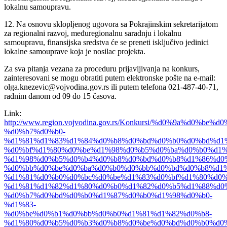
lokalnu samoupravu.
12. Na osnovu sklopljenog ugovora sa Pokrajinskim sekretarijatom
za regionalni razvoj, međuregionalnu saradnju i lokalnu
samoupravu, finansijska sredstva će se preneti isključivo jedinici
lokalne samouprave koja je nosilac projekta.
Za sva pitanja vezana za proceduru prijavljivanja na konkurs,
zainteresovani se mogu obratiti putem elektronske pošte na e-mail:
olga.knezevic@vojvodina.gov.rs ili putem telefona 021-487-40-71,
radnim danom od 09 do 15 časova.
Link:
http://www.region.vojvodina.gov.rs/Konkursi/%d0%9a%d0%
%d0%b7%d0%b0-
%d1%81%d1%83%d1%84%d0%b8%d0%bd%d0%b0%d0%bd%d1
%d0%bf%d1%80%d0%be%d1%98%d0%b5%d0%ba%d0%b0%d1%
%d1%98%d0%b5%d0%b4%d0%b8%d0%bd%d0%b8%d1%86%d0
%d0%bb%d0%be%d0%ba%d0%b0%d0%bb%d0%bd%d0%b8%d1%
%d1%81%d0%b0%d0%bc%d0%be%d1%83%d0%bf%d1%80%d0%
%d1%81%d1%82%d1%80%d0%b0%d1%82%d0%b5%d1%88%d0%
%d0%b7%d0%bd%d0%b0%d1%87%d0%b0%d1%98%d0%b0-
%d1%83-
%d0%be%d0%b1%d0%bb%d0%b0%d1%81%d1%82%d0%b8-
%d1%80%d0%b5%d0%b3%d0%b8%d0%be%d0%bd%d0%b0%d0