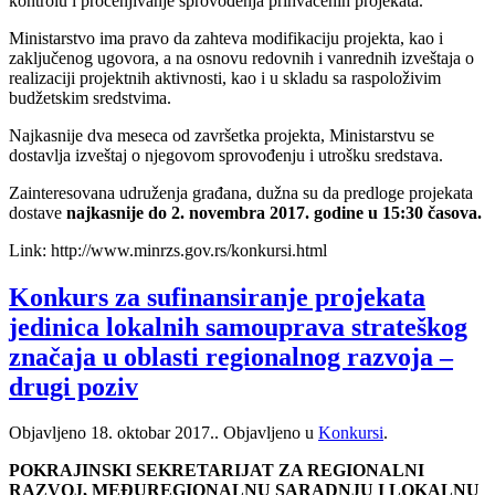
kontrolu i procenjivanje sprovođenja prihvaćenih projekata.
Ministarstvo ima pravo da zahteva modifikaciju projekta, kao i
zaključenog ugovora, a na osnovu redovnih i vanrednih izveštaja o
realizaciji projektnih aktivnosti, kao i u skladu sa raspoloživim
budžetskim sredstvima.
Najkasnije dva meseca od završetka projekta, Ministarstvu se
dostavlja izveštaj o njegovom sprovođenju i utrošku sredstava.
Zainteresovana udruženja građana, dužna su da predloge projekata
dostave
najkasnije do 2. novembra 2017. godine u 15:30 časova.
Link: http://www.minrzs.gov.rs/konkursi.html
Konkurs za sufinansiranje projekata
jedinica lokalnih samouprava strateškog
značaja u oblasti regionalnog razvoja –
drugi poziv
Objavljeno
18. oktobar 2017.
. Objavljeno u
Konkursi
.
POKRAJINSKI SEKRETARIJAT ZA REGIONALNI
RAZVOJ, MEĐUREGIONALNU SARADNJU I LOKALNU