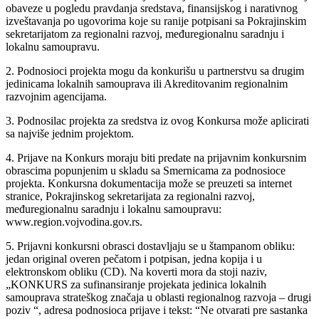
obaveze u pogledu pravdanja sredstava, finansijskog i narativnog
izveštavanja po ugovorima koje su ranije potpisani sa Pokrajinskim
sekretarijatom za regionalni razvoj, međuregionalnu saradnju i
lokalnu samoupravu.
2. Podnosioci projekta mogu da konkurišu u partnerstvu sa drugim
jedinicama lokalnih samouprava ili Akreditovanim regionalnim
razvojnim agencijama.
3. Podnosilac projekta za sredstva iz ovog Konkursa može aplicirati
sa najviše jednim projektom.
4. Prijave na Konkurs moraju biti predate na prijavnim konkursnim
obrascima popunjenim u skladu sa Smernicama za podnosioce
projekta. Konkursna dokumentacija može se preuzeti sa internet
stranice, Pokrajinskog sekretarijata za regionalni razvoj,
međuregionalnu saradnju i lokalnu samoupravu:
www.region.vojvodina.gov.rs.
5. Prijavni konkursni obrasci dostavljaju se u štampanom obliku:
jedan original overen pečatom i potpisan, jedna kopija i u
elektronskom obliku (CD). Na koverti mora da stoji naziv,
„KONKURS za sufinansiranje projekata jedinica lokalnih
samouprava strateškog značaja u oblasti regionalnog razvoja – drugi
poziv “, adresa podnosioca prijave i tekst: “Ne otvarati pre sastanka