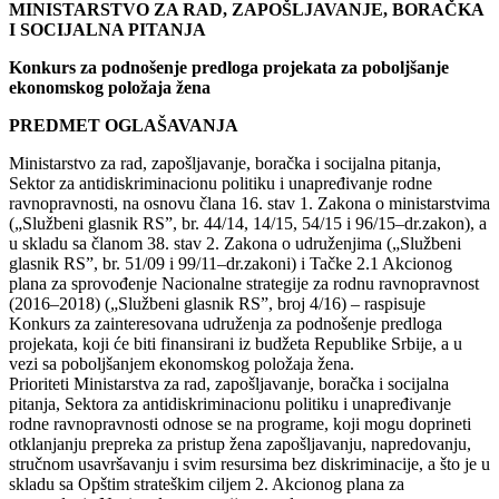
MINISTARSTVO ZA RAD, ZAPOŠLJAVANJE, BORAČKA
I SOCIJALNA PITANJA
Konkurs za podnošenje predloga projekata za poboljšanje
ekonomskog položaja žena
PREDMET OGLAŠAVANJA
Ministarstvo za rad, zapošljavanje, boračka i socijalna pitanja,
Sektor za antidiskriminacionu politiku i unapređivanje rodne
ravnopravnosti, na osnovu člana 16. stav 1. Zakona o ministarstvima
(„Službeni glasnik RS”, br. 44/14, 14/15, 54/15 i 96/15–dr.zakon), a
u skladu sa članom 38. stav 2. Zakona o udruženjima („Službeni
glasnik RS”, br. 51/09 i 99/11–dr.zakoni) i Tačke 2.1 Akcionog
plana za sprovođenje Nacionalne strategije za rodnu ravnopravnost
(2016–2018) („Službeni glasnik RS”, broj 4/16) – raspisuje
Konkurs za zainteresovana udruženja za podnošenje predloga
projekata, koji će biti finansirani iz budžeta Republike Srbije, a u
vezi sa poboljšanjem ekonomskog položaja žena.
Prioriteti Ministarstva za rad, zapošljavanje, boračka i socijalna
pitanja, Sektora za antidiskriminacionu politiku i unapređivanje
rodne ravnopravnosti odnose se na programe, koji mogu doprineti
otklanjanju prepreka za pristup žena zapošljavanju, napredovanju,
stručnom usavršavanju i svim resursima bez diskriminacije, a što je u
skladu sa Opštim strateškim ciljem 2. Akcionog plana za