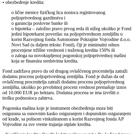
• obezbeđenje kredita:
o lične menice fizičkog lica nosioca registrovanog
poljoprivrednog gazdinstva i
o garancija poslovne banke ili
o hipoteka – založno pravo prvog reda ili nižeg ukoliko je Fond
jedini hipotekarni poverilac na poljoprivrednom zemljištu u
korist Razvojnog fonda Autonomne Pokrajine Vojvodine d.o.o.
Novi Sad (u daljem tekstu: Fond), čiji je minimalni odnos
procenjene tržišne vrednosti i traženog kredita 150% ili
o zaloga na novokupljenoj pogonskoj poljoprivrednoj mašini
koja se finansira sredstvima kredita.
Fond zadržava pravo da od drugog ovlašćenog procenitelja zatraži
dodatnu procenu poljoprivrednog zemljišta. Fond je dužan da od
ovlašćenog procenitelja zatraži dodatnu procenu poljoprivrednog
zemljišta, ukoliko po prvobitnoj proceni vrednost premašuje iznos
od 10.000 EUR po hektaru. Dodatna procena se ima izvršiti o
trošku podnosioca zahteva.
Pogonska mašina koje je instrument obezbeđenja mora biti
osigurana sa osnovnim kasko osiguranjem i dopunskim osiguranjem
od krađe, sa polisom vinkuliranom u korist Razvojnog fonda AP
Vojvodine za sve vreme trajanja otplate kredita.