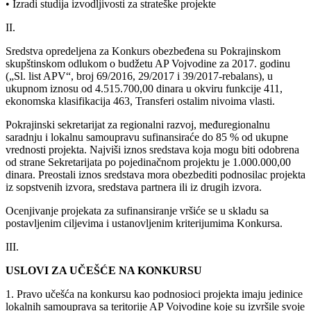
• Izradi studija izvodljivosti za strateške projekte
II.
Sredstva opredeljena za Konkurs obezbeđena su Pokrajinskom
skupštinskom odlukom o budžetu AP Vojvodine za 2017. godinu
(„Sl. list APV“, broj 69/2016, 29/2017 i 39/2017-rebalans), u
ukupnom iznosu od 4.515.700,00 dinara u okviru funkcije 411,
ekonomska klasifikacija 463, Transferi ostalim nivoima vlasti.
Pokrajinski sekretarijat za regionalni razvoj, međuregionalnu
saradnju i lokalnu samoupravu sufinansiraće do 85 % od ukupne
vrednosti projekta. Najviši iznos sredstava koja mogu biti odobrena
od strane Sekretarijata po pojedinačnom projektu je 1.000.000,00
dinara. Preostali iznos sredstava mora obezbediti podnosilac projekta
iz sopstvenih izvora, sredstava partnera ili iz drugih izvora.
Ocenjivanje projekata za sufinansiranje vršiće se u skladu sa
postavljenim ciljevima i ustanovljenim kriterijumima Konkursa.
III.
USLOVI ZA UČEŠĆE NA KONKURSU
1. Pravo učešća na konkursu kao podnosioci projekta imaju jedinice
lokalnih samouprava sa teritorije AP Vojvodine koje su izvršile svoje