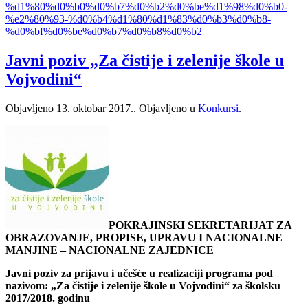
%d1%80%d0%b0%d0%b7%d0%b2%d0%be%d1%98%d0%b0-
%e2%80%93-%d0%b4%d1%80%d1%83%d0%b3%d0%b8-
%d0%bf%d0%be%d0%b7%d0%b8%d0%b2
Javni poziv „Za čistije i zelenije škole u
Vojvodini“
Objavljeno
13. oktobar 2017.
. Objavljeno u
Konkursi
.
POKRAJINSKI SEKRETARIJAT ZA
OBRAZOVANJE, PROPISE, UPRAVU I NACIONALNE
MANJINE – NACIONALNE ZAJEDNICE
Javni poziv za prijavu i učešće u realizaciji programa pod
nazivom: „Za čistije i zelenije škole u Vojvodini“ za školsku
2017/2018. godinu