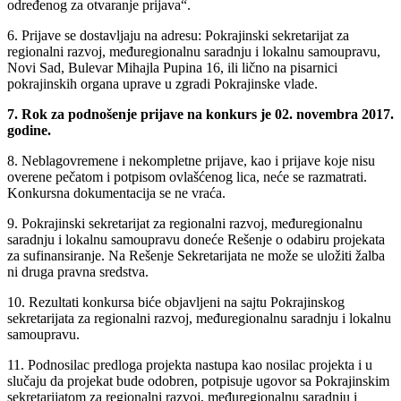
određenog za otvaranje prijava“.
6. Prijave se dostavljaju na adresu: Pokrajinski sekretarijat za
regionalni razvoj, međuregionalnu saradnju i lokalnu samoupravu,
Novi Sad, Bulevar Mihajla Pupina 16, ili lično na pisarnici
pokrajinskih organa uprave u zgradi Pokrajinske vlade.
7. Rok za podnošenje prijave na konkurs je 02. novembra 2017.
godine.
8. Neblagovremene i nekompletne prijave, kao i prijave koje nisu
overene pečatom i potpisom ovlašćenog lica, neće se razmatrati.
Konkursna dokumentacija se ne vraća.
9. Pokrajinski sekretarijat za regionalni razvoj, međuregionalnu
saradnju i lokalnu samoupravu doneće Rešenje o odabiru projekata
za sufinansiranje. Na Rešenje Sekretarijata ne može se uložiti žalba
ni druga pravna sredstva.
10. Rezultati konkursa biće objavljeni na sajtu Pokrajinskog
sekretarijata za regionalni razvoj, međuregionalnu saradnju i lokalnu
samoupravu.
11. Podnosilac predloga projekta nastupa kao nosilac projekta i u
slučaju da projekat bude odobren, potpisuje ugovor sa Pokrajinskim
sekretarijatom za regionalni razvoj, međuregionalnu saradnju i