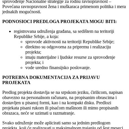
sprovođenje Nacionalne strategije za rodnu ravnopravnost –
Povećana ravnopravnost žena i muškaraca primenom politika i mera
jednakih mogućnosti.
PODNOSIOCI PREDLOGA PROJEKATA MOGU BITI:
registrovana udruženja građana, sa sedištem na teritoriji
Republike Srbije, a koja:
sprovode aktivnosti na teritoriji Republike Srbije;
direktno su odgovorna za pripremu i realizaciju
projekta;
imaju materijalne i ljudske resurse za sprovođenje
projekta; i
vode uredno finansijsko poslovanje.
POTREBNA DOKUMENTACIJA ZA PRIJAVU
PROJEKATA
Predlog projekta dostavlja se na srpskom jeziku, ćirilicom, napisan
obavezno na personalnom računaru, na propisanim obrascima i
dostavljen u pisanoj formi, kao i na kompakt disku. Predlozi
projekata pisani rukom ili pisaćom mašinom ili mimo propisanih
obrazaca, neće se uzimati u razmatranje.
Svako udruženje može aplicirati samo sa jednim predlogom
projekta, koji će realizovati u maksimalnom trajanju od šest meseci.