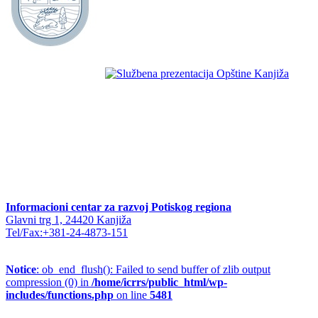
Informacioni centar za razvoj Potiskog regiona
Glavni trg 1, 24420 Kanjiža
Tel/Fax:+381-24-4873-151
Notice
: ob_end_flush(): Failed to send buffer of zlib output
compression (0) in
/home/icrrs/public_html/wp-
includes/functions.php
on line
5481