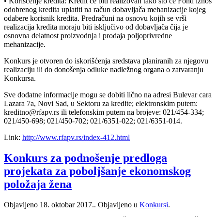
• Korišćenje kredita: Kredit će biti realizovan tako što će Fond iznos
odobrenog kredita uplatiti na račun dobavljača mehanizacije kojeg
odabere korisnik kredita. Predračuni na osnovu kojih se vrši
realizacija kredita moraju biti isključivo od dobavljača čija je
osnovna delatnost proizvodnja i prodaja poljoprivredne
mehanizacije.
Konkurs je otvoren do iskorišćenja sredstava planiranih za njegovu
realizaciju ili do donošenja odluke nadležnog organa o zatvaranju
Konkursa.
Sve dodatne informacije mogu se dobiti lično na adresi Bulevar cara
Lazara 7a, Novi Sad, u Sektoru za kredite; elektronskim putem:
kreditno@rfapv.rs ili telefonskim putem na brojeve: 021/454-334;
021/450-698; 021/450-702; 021/6351-022; 021/6351-014.
Link:
http://www.rfapv.rs/index-412.html
Konkurs za podnošenje predloga
projekata za poboljšanje ekonomskog
položaja žena
Objavljeno
18. oktobar 2017.
. Objavljeno u
Konkursi
.