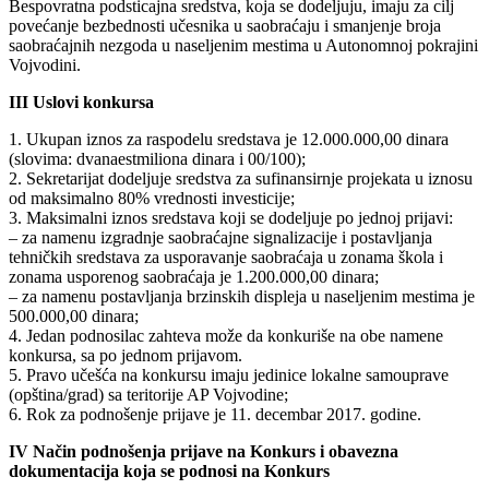
Bespovratna podsticajna sredstva, koja se dodeljuju, imaju za cilj
povećanje bezbednosti učesnika u saobraćaju i smanjenje broja
saobraćajnih nezgoda u naseljenim mestima u Autonomnoj pokrajini
Vojvodini.
III Uslovi konkursa
1. Ukupan iznos za raspodelu sredstava je 12.000.000,00 dinara
(slovima: dvanaestmiliona dinara i 00/100);
2. Sekretarijat dodeljuje sredstva za sufinansirnje projekata u iznosu
od maksimalno 80% vrednosti investicije;
3. Maksimalni iznos sredstava koji se dodeljuje po jednoj prijavi:
– za namenu izgradnje saobraćajne signalizacije i postavljanja
tehničkih sredstava za usporavanje saobraćaja u zonama škola i
zonama usporenog saobraćaja je 1.200.000,00 dinara;
– za namenu postavljanja brzinskih displeja u naseljenim mestima je
500.000,00 dinara;
4. Jedan podnosilac zahteva može da konkuriše na obe namene
konkursa, sa po jednom prijavom.
5. Pravo učešća na konkursu imaju jedinice lokalne samouprave
(opština/grad) sa teritorije AP Vojvodine;
6. Rok za podnošenje prijave je 11. decembar 2017. godine.
IV Način podnošenja prijave na Konkurs i obavezna
dokumentacija koja se podnosi na Konkurs