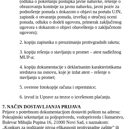
(odluka o pokretanju postupka javne nabavke, rešenje o
obrazovanju komisije za javnu nabavku, javni poziv za
podnošenje ponuda s dokazom o objavi na portalu UJN,
zapisnik o otvaranju ponuda, izveštaj o stručnoj oceni
ponuda, odluku o dodeli ugovora, primerak zaključenog
ugovora s dokazom o objavi obaveštenja o zaključenom
ugovoru);
2. kopiju zapisnika o preuzimanju protivgradnih raketa;
3. kopiju rešenja o stavljanju u promet – atest nadležnog
MUP-a;
4. kopiju dokumentacije s deklarisanim karakteristikama
sredstava na osnovu, koje je izdat atest – rešenje o
stavljanju u promet;
5. overene fotokopije računa i otpremnice;
6. izvod iz Uprave za trezor o izvršenom plaćanju.
7. NAČIN DOSTAVLJANJA PRIJAVA
Prijave s potrebnom dokumentacijom dostaviti poštom na adresu:
Pokrajinski sekretarijat za poljoprivredu, vodoprivredu i šumarstvo,
Bulevar Mihajla Pupina 16, 21000 Novi Sad, s naznakom:
„Konkurs za podizanje nivoa efikasnosti protivgradne zaštite” ili