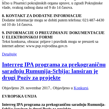
lično u Pisarnici pokrajinskih organa uprave, u zgradi Pokrajinske
vlade, svakog radnog dana od 9 do 14 časova.
8. KONTAKT ZA DODATNE INFORMACIJE
Dodatne informacije mogu se dobiti putem telefona: 021/487-4430
od 10 do 14 časova.
9. INFORMACIJE O PREUZIMANJU DOKUMENTACIJE
U ELEKTRONSKOJ FORMI
Tekst konkursa, obrazac prijave i pravilnik mogu se preuzeti sa
internet adrese: www.psp.vojvodina.gov.rs
Detaljnije
Interreg IPA programa za prekograničnu
saradnju Rumunija-Srbija: lansiran je
drugi Poziv za projekte
Objavljeno
29. novembar 2017.
. Objavljeno u
Konkursi
.
EVROPSKA UNIJA
Interreg IPA programa za prekograničnu saradnju Rumunija-
Srbija: lansiran je drugi Poziv za projekte