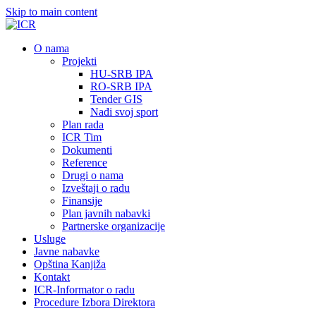
Skip to main content
О nama
Projekti
HU-SRB IPA
RO-SRB IPA
Tender GIS
Nađi svoj sport
Plan rada
ICR Tim
Dokumenti
Reference
Drugi o nama
Izveštaji o radu
Finansije
Plan javnih nabavki
Partnerske organizacije
Usluge
Javne nabavke
Opština Kanjiža
Kontakt
ICR-Informator o radu
Procedure Izbora Direktora