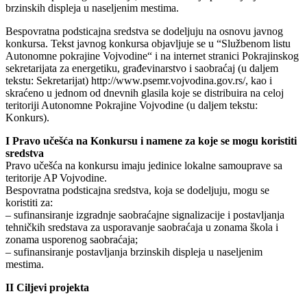
brzinskih displeja u naseljenim mestima.
Bespovratna podsticajna sredstva se dodeljuju na osnovu javnog
konkursa. Tekst javnog konkursa objavljuje se u “Službenom listu
Autonomne pokrajine Vojvodine“ i na internet stranici Pokrajinskog
sekretarijata za energetiku, građevinarstvo i saobraćaj (u daljem
tekstu: Sekretarijat) http://www.psemr.vojvodina.gov.rs/, kao i
skraćeno u jednom od dnevnih glasila koje se distribuira na celoj
teritoriji Autonomne Pokrajine Vojvodine (u daljem tekstu:
Konkurs).
I Pravo učešća na Konkursu i namene za koje se mogu koristiti
sredstva
Pravo učešća na konkursu imaju jedinice lokalne samouprave sa
teritorije AP Vojvodine.
Bespovratna podsticajna sredstva, koja se dodeljuju, mogu se
koristiti za:
– sufinansiranje izgradnje saobraćajne signalizacije i postavljanja
tehničkih sredstava za usporavanje saobraćaja u zonama škola i
zonama usporenog saobraćaja;
– sufinansiranje postavljanja brzinskih displeja u naseljenim
mestima.
II Ciljevi projekta