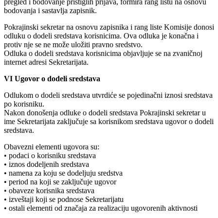
pregled i bodovanje pristiglih prijava, formira rang listu na osnovu
bodovanja i sastavlja zapisnik.
Pokrajinski sekretar na osnovu zapisnika i rang liste Komisije donosi
odluku o dodeli sredstava korisnicima. Ova odluka je konačna i
protiv nje se ne može uložiti pravno sredstvo.
Odluka o dodeli sredstava korisnicima objavljuje se na zvaničnoj
internet adresi Sekretarijata.
VI Ugovor o dodeli sredstava
Odlukom o dodeli sredstava utvrdiće se pojedinačni iznosi sredstava
po korisniku.
Nakon donošenja odluke o dodeli sredstava Pokrajinski sekretar u
ime Sekretarijata zaključuje sa korisnikom sredstava ugovor o dodeli
sredstava.
Obavezni elementi ugovora su:
• podaci o korisniku sredstava
• iznos dodeljenih sredstava
• namena za koju se dodeljuju sredstva
• period na koji se zaključuje ugovor
• obaveze korisnika sredstava
• izveštaji koji se podnose Sekretarijatu
• ostali elementi od značaja za realizaciju ugovorenih aktivnosti