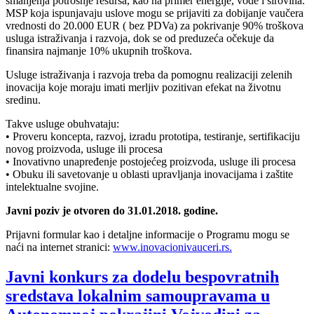
smanjenja potrošnje resursa, kao na primer energije, vode i sirovina.
MSP koja ispunjavaju uslove mogu se prijaviti za dobijanje vaučera
vrednosti do 20.000 EUR ( bez PDVa) za pokrivanje 90% troškova
usluga istraživanja i razvoja, dok se od preduzeća očekuje da
finansira najmanje 10% ukupnih troškova.
Usluge istraživanja i razvoja treba da pomognu realizaciji zelenih
inovacija koje moraju imati merljiv pozitivan efekat na životnu
sredinu.
Takve usluge obuhvataju:
• Proveru koncepta, razvoj, izradu prototipa, testiranje, sertifikaciju
novog proizvoda, usluge ili procesa
• Inovativno unapređenje postojećeg proizvoda, usluge ili procesa
• Obuku ili savetovanje u oblasti upravljanja inovacijama i zaštite
intelektualne svojine.
Javni poziv je otvoren do 31.01.2018. godine.
Prijavni formular kao i detaljne informacije o Programu mogu se
naći na internet stranici:
www.inovacionivauceri.rs.
Javni konkurs za dodelu bespovratnih
sredstava lokalnim samoupravama u