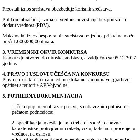
Preostali iznos sredstava obezbeđuje korisnik sredstava.
Prilikom obračuna, uzima se vrednost investicije bez poreza na
dodatu vrednost (PDV).
Maksimalni iznos bespovratnih sredstava po jednoj prijavi ne može
preći 1.000.000,00 dinara.
3. VREMENSKI OKVIR KONKURSA
Konkurs je otvoren do utroška sredstava, a zaključno sa 05.12.2017.
godine.
4. PRAVO I USLOVI UČEŠĆA NA KONKURSU
Pravo da konkurišu imaju jedinice lokalne samouprave (gradovi i
opštine) s teritorije AP Vojvodine.
5. POTREBNA DOKUMENTACIJA
1. čitko popunjen obrazac prijave, sa obaveznim potpisom i
pečatom podnosioca;
2. specifikacija investicije koja treba da sadrži: osnovne
karakteristike protivgradnih raketa, vrstu, količinu i procenjenu
vrednost na osnovu
informativnih ponuda prikupljenih od potencijalnih ponuđača