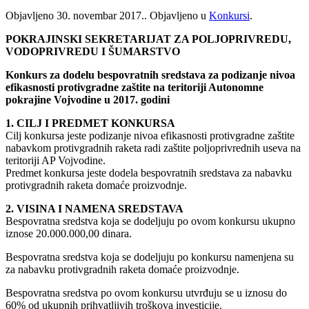
Objavljeno
30. novembar 2017.
. Objavljeno u
Konkursi
.
POKRAJINSKI SEKRETARIJAT ZA POLJOPRIVREDU,
VODOPRIVREDU I ŠUMARSTVO
Konkurs za dodelu bespovratnih sredstava za podizanje nivoa
efikasnosti protivgradne zaštite na teritoriji Autonomne
pokrajine Vojvodine u 2017. godini
1. CILJ I PREDMET KONKURSA
Cilj konkursa jeste podizanje nivoa efikasnosti protivgradne zaštite
nabavkom protivgradnih raketa radi zaštite poljoprivrednih useva na
teritoriji AP Vojvodine.
Predmet konkursa jeste dodela bespovratnih sredstava za nabavku
protivgradnih raketa domaće proizvodnje.
2. VISINA I NAMENA SREDSTAVA
Bespovratna sredstva koja se dodeljuju po ovom konkursu ukupno
iznose 20.000.000,00 dinara.
Bespovratna sredstva koja se dodeljuju po konkursu namenjena su
za nabavku protivgradnih raketa domaće proizvodnje.
Bespovratna sredstva po ovom konkursu utvrđuju se u iznosu do
60% od ukupnih prihvatljivih troškova investicije.