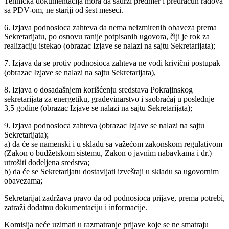
Tehnička dokumentacija mora da sadrži predmer i predračun radova
sa PDV-om, ne stariji od šest meseci.
6. Izjava podnosioca zahteva da nema neizmirenih obaveza prema
Sekretarijatu, po osnovu ranije potpisanih ugovora, čiji je rok za
realizaciju istekao (obrazac Izjave se nalazi na sajtu Sekretarijata);
7. Izjava da se protiv podnosioca zahteva ne vodi krivični postupak
(obrazac Izjave se nalazi na sajtu Sekretarijata),
8. Izjava o dosadašnjem korišćenju sredstava Pokrajinskog
sekretarijata za energetiku, građevinarstvo i saobraćaj u poslednje
3,5 godine (obrazac Izjave se nalazi na sajtu Sekretarijata);
9. Izjava podnosioca zahteva (obrazac Izjave se nalazi na sajtu
Sekretarijata);
a) da će se namenski i u skladu sa važećom zakonskom regulativom
(Zakon o budžetskom sistemu, Zakon o javnim nabavkama i dr.)
utrošiti dodeljena sredstva;
b) da će se Sekretarijatu dostavljati izveštaji u skladu sa ugovornim
obavezama;
Sekretarijat zadržava pravo da od podnosioca prijave, prema potrebi,
zatraži dodatnu dokumentaciju i informacije.
Komisija neće uzimati u razmatranje prijave koje se ne smatraju