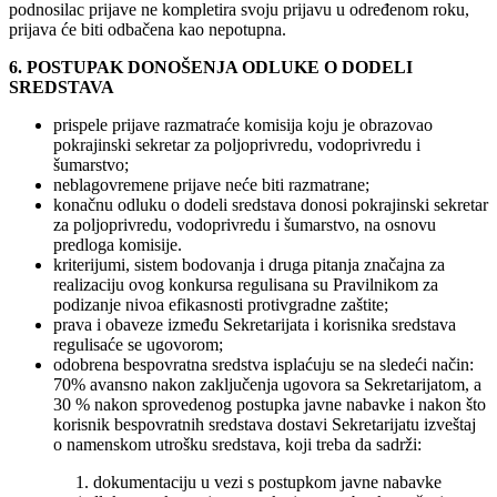
podnosilac prijave ne kompletira svoju prijavu u određenom roku,
prijava će biti odbačena kao nepotupna.
6. POSTUPAK DONOŠENJA ODLUKE O DODELI
SREDSTAVA
prispele prijave razmatraće komisija koju je obrazovao
pokrajinski sekretar za poljoprivredu, vodoprivredu i
šumarstvo;
neblagovremene prijave neće biti razmatrane;
konačnu odluku o dodeli sredstava donosi pokrajinski sekretar
za poljoprivredu, vodoprivredu i šumarstvo, na osnovu
predloga komisije.
kriterijumi, sistem bodovanja i druga pitanja značajna za
realizaciju ovog konkursa regulisana su Pravilnikom za
podizanje nivoa efikasnosti protivgradne zaštite;
prava i obaveze između Sekretarijata i korisnika sredstava
regulisaće se ugovorom;
odobrena bespovratna sredstva isplaćuju se na sledeći način:
70% avansno nakon zaključenja ugovora sa Sekretarijatom, a
30 % nakon sprovedenog postupka javne nabavke i nakon što
korisnik bespovratnih sredstava dostavi Sekretarijatu izveštaj
o namenskom utrošku sredstava, koji treba da sadrži:
1. dokumentaciju u vezi s postupkom javne nabavke