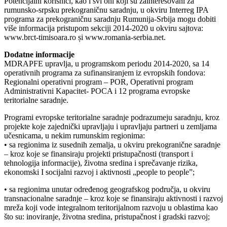
Potencijalni korisnici, kao i svi oni koji su zainteresovani za
rumunsko-srpsku prekograničnu saradnju, u okviru Interreg IPA
programa za prekograničnu saradnju Rumunija-Srbija mogu dobiti
više informacija pristupom sekciji 2014-2020 u okviru sajtova:
www.brct-timisoara.ro și www.romania-serbia.net.
Dodatne informacije
MDRAPFE upravlja, u programskom periodu 2014-2020, sa 14
operativnih programa za sufinansiranjem iz evropskih fondova:
Regionalni operativni program – POR, Operativni program
Administrativni Kapacitet- POCA i 12 programa evropske
teritorialne saradnje.
Programi evropske teritorialne saradnje podrazumeju saradnju, kroz
projekte koje zajednički upravljaju i upravljaju partneri u zemljama
učesnicama, u nekim rumunskim regionima:
• sa regionima iz susednih zemalja, u okviru prekogranične saradnje
– kroz koje se finansiraju projekti pristupačnosti (transport i
tehnologija informacije), životna sredina i sprečavanje rizika,
ekonomski I socijalni razvoj i aktivnosti „people to people”;
• sa regionima unutar određenog geografskog područja, u okviru
transnacionalne saradnje – kroz koje se finansiraju aktivnosti i razvoj
mreža koji vode integralnom teritorijalnom razvoju u oblastima kao
što su: inoviranje, životna sredina, pristupačnost i gradski razvoj;