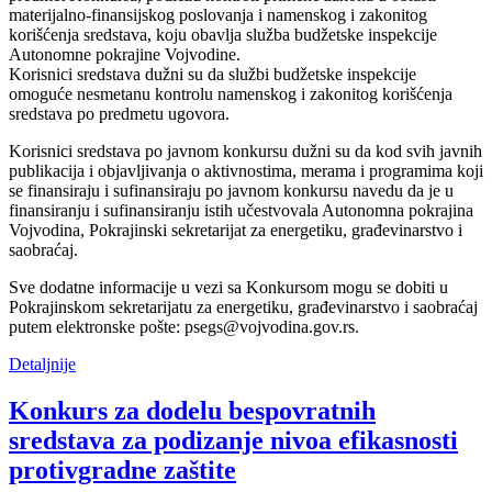
materijalno-finansijskog poslovanja i namenskog i zakonitog
korišćenja sredstava, koju obavlja služba budžetske inspekcije
Autonomne pokrajine Vojvodine.
Korisnici sredstava dužni su da službi budžetske inspekcije
omoguće nesmetanu kontrolu namenskog i zakonitog korišćenja
sredstava po predmetu ugovora.
Korisnici sredstava po javnom konkursu dužni su da kod svih javnih
publikacija i objavljivanja o aktivnostima, merama i programima koji
se finansiraju i sufinansiraju po javnom konkursu navedu da je u
finansiranju i sufinansiranju istih učestvovala Autonomna pokrajina
Vojvodina, Pokrajinski sekretarijat za energetiku, građevinarstvo i
saobraćaj.
Sve dodatne informacije u vezi sa Konkursom mogu se dobiti u
Pokrajinskom sekretarijatu za energetiku, građevinarstvo i saobraćaj
putem elektronske pošte: psegs@vojvodina.gov.rs.
Detaljnije
Konkurs za dodelu bespovratnih
sredstava za podizanje nivoa efikasnosti
protivgradne zaštite