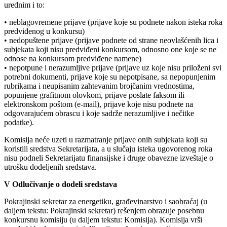
urednim i to:
• neblagovremene prijave (prijave koje su podnete nakon isteka roka
predviđenog u konkursu)
• nedopuštene prijave (prijave podnete od strane neovlašćenih lica i
subjekata koji nisu predviđeni konkursom, odnosno one koje se ne
odnose na konkursom predviđene namene)
• nepotpune i nerazumljive prijave (prijave uz koje nisu priloženi svi
potrebni dokumenti, prijave koje su nepotpisane, sa nepopunjenim
rubrikama i neupisanim zahtevanim brojčanim vrednostima,
popunjene grafitnom olovkom, prijave poslate faksom ili
elektronskom poštom (e-mail), prijave koje nisu podnete na
odgovarajućem obrascu i koje sadrže nerazumljive i nečitke
podatke).
Komisija neće uzeti u razmatranje prijave onih subjekata koji su
koristili sredstva Sekretarijata, a u slučaju isteka ugovorenog roka
nisu podneli Sekretarijatu finansijske i druge obavezne izveštaje o
utrošku dodeljenih sredstava.
V Odlučivanje o dodeli sredstava
Pokrajinski sekretar za energetiku, građevinarstvo i saobraćaj (u
daljem tekstu: Pokrajinski sekretar) rešenjem obrazuje posebnu
konkursnu komisiju (u daljem tekstu: Komisija). Komisija vrši