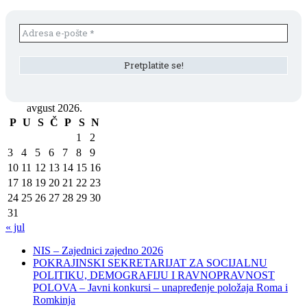
avgust 2026.
P
U
S
Č
P
S
N
1
2
3
4
5
6
7
8
9
10
11
12
13
14
15
16
17
18
19
20
21
22
23
24
25
26
27
28
29
30
31
« jul
NIS – Zajednici zajedno 2026
POKRAJINSKI SEKRETARIJAT ZA SOCIJALNU
POLITIKU, DEMOGRAFIJU I RAVNOPRAVNOST
POLOVA – Javni konkursi – unapređenje položaja Roma i
Romkinja