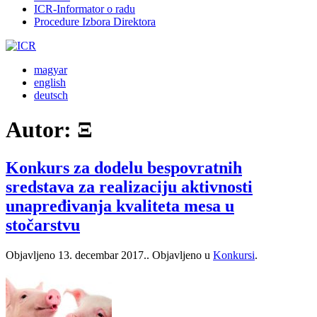
ICR-Informator o radu
Procedure Izbora Direktora
magyar
english
deutsch
Autor:
Ξ
Konkurs za dodelu bespovratnih
sredstava za realizaciju aktivnosti
unapređivanja kvaliteta mesa u
stočarstvu
Objavljeno
13. decembar 2017.
. Objavljeno u
Konkursi
.