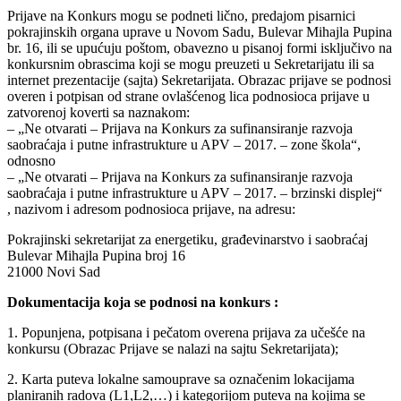
Prijave na Konkurs mogu se podneti lično, predajom pisarnici
pokrajinskih organa uprave u Novom Sadu, Bulevar Mihajla Pupina
br. 16, ili se upućuju poštom, obavezno u pisanoj formi isključivo na
konkursnim obrascima koji se mogu preuzeti u Sekretarijatu ili sa
internet prezentacije (sajta) Sekretarijata. Obrazac prijave se podnosi
overen i potpisan od strane ovlašćenog lica podnosioca prijave u
zatvorenoj koverti sa naznakom:
– „Ne otvarati – Prijava na Konkurs za sufinansiranje razvoja
saobraćaja i putne infrastrukture u APV – 2017. – zone škola“,
odnosno
– „Ne otvarati – Prijava na Konkurs za sufinansiranje razvoja
saobraćaja i putne infrastrukture u APV – 2017. – brzinski displej“
, nazivom i adresom podnosioca prijave, na adresu:
Pokrajinski sekretarijat za energetiku, građevinarstvo i saobraćaj
Bulevar Mihajla Pupina broj 16
21000 Novi Sad
Dokumentacija koja se podnosi na konkurs :
1. Popunjena, potpisana i pečatom overena prijava za učešće na
konkursu (Obrazac Prijave se nalazi na sajtu Sekretarijata);
2. Karta puteva lokalne samouprave sa označenim lokacijama
planiranih radova (L1,L2,…) i kategorijom puteva na kojima se