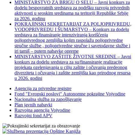
MINISTARSTVO ZA BRIGU O SELU – Javni konkurs za
dodelu bespovratnih sredstava za podršku razvoja privrednih
aktivnosti u seoskim sredinama na teritoriji Republike Srbije
za 2026. godinu
POKRAJINSKI SEKRETARIJAT ZA POLJOPRIVREDU,
VODOPRIVREDU I ŠUMARSTVO – Konkurs za dodelu
sredstava za finansiranje intenziviranja korišćenja
poljoprivrednog zemljišta kojim raspolažu poljoprivredne
stručne službe , poljoprivredne stručne i savetodavne službe i
iri tamiš ‒ putem nabavke opreme
MINISTARSTVO ZAŠTITE ŽIVOTNE SREDINE – Javni
konkurs za dodelu sredstava za su/finansiranje realizacije
projekata ozelenjavanja u cilju zaštite i očuvanja predeonog
diverziteta i očuvanja i zaštite zemljišta kao prirodnog resursa
u 2026. godini
Agencija za privredne registre
Fond "Evropski poslovi" Autonomne pokrajine Vojvodine
Nacionalna služba za zapošljavanje
Plan javnih nabavki
Razvojna agencija Vojvodine
Razvojni fond APV