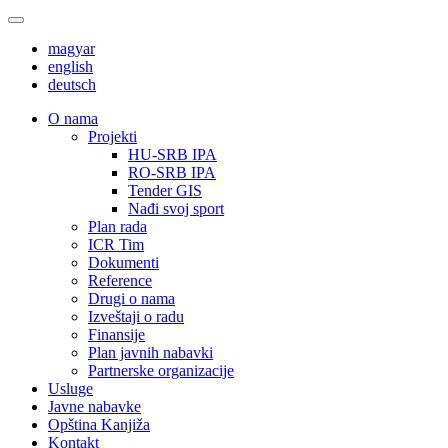
magyar
english
deutsch
О nama
Projekti
HU-SRB IPA
RO-SRB IPA
Tender GIS
Nađi svoj sport
Plan rada
ICR Tim
Dokumenti
Reference
Drugi o nama
Izveštaji o radu
Finansije
Plan javnih nabavki
Partnerske organizacije
Usluge
Javne nabavke
Opština Kanjiža
Kontakt