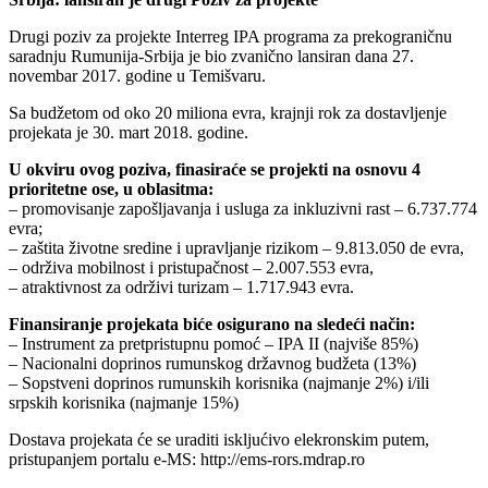
Drugi poziv za projekte Interreg IPA programa za prekograničnu
saradnju Rumunija-Srbija je bio zvanično lansiran dana 27.
novembar 2017. godine u Temišvaru.
Sa budžetom od oko 20 miliona evra, krajnji rok za dostavljenje
projekata je 30. mart 2018. godine.
U okviru ovog poziva, finasiraće se projekti na osnovu 4
prioritetne ose, u oblasitma:
– promovisanje zapošljavanja i usluga za inkluzivni rast – 6.737.774
evra;
– zaštita životne sredine i upravljanje rizikom – 9.813.050 de evra,
– održiva mobilnost i pristupačnost – 2.007.553 evra,
– atraktivnost za održivi turizam – 1.717.943 evra.
Finansiranje projekata biće osigurano na sledeći način:
– Instrument za pretpristupnu pomoć – IPA II (najviše 85%)
– Nacionalni doprinos rumunskog državnog budžeta (13%)
– Sopstveni doprinos rumunskih korisnika (najmanje 2%) i/ili
srpskih korisnika (najmanje 15%)
Dostava projekata će se uraditi iskljućivo elekronskim putem,
pristupanjem portalu e-MS: http://ems-rors.mdrap.ro