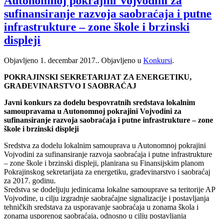
Autonomnoj pokrajini Vojvodini za
sufinansiranje razvoja saobraćaja i putne
infrastrukture – zone škole i brzinski
displeji
Objavljeno
1. decembar 2017.
. Objavljeno u
Konkursi
.
POKRAJINSKI SEKRETARIJAT ZA ENERGETIKU,
GRAĐEVINARSTVO I SAOBRAĆAJ
Javni konkurs za dodelu bespovratnih sredstava lokalnim
samoupravama u Autonomnoj pokrajini Vojvodini za
sufinansiranje razvoja saobraćaja i putne infrastrukture – zone
škole i brzinski displeji
Sredstva za dodelu lokalnim samouprava u Autonomnoj pokrajini
Vojvodini za sufinansiranje razvoja saobraćaja i putne infrastrukture
– zone škole i brzinski displeji, planirana su Finansijskim planom
Pokrajinskog sekretarijata za energetiku, građevinarstvo i saobraćaj
za 2017. godinu.
Sredstva se dodeljuju jedinicama lokalne samouprave sa teritorije AP
Vojvodine, u cilju izgradnje saobraćajne signalizacije i postavljanja
tehničkih sredstava za usporavanje saobraćaja u zonama škola i
zonama usporenog saobraćaja, odnosno u cilju postavljanja