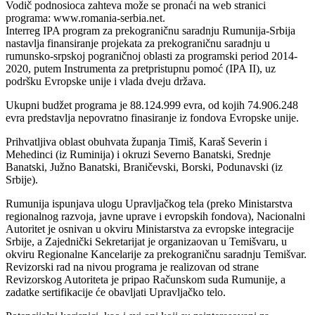
Vodič podnosioca zahteva može se pronaći na web stranici
programa: www.romania-serbia.net.
Interreg IPA program za prekograničnu saradnju Rumunija-Srbija
nastavlja finansiranje projekata za prekograničnu saradnju u
rumunsko-srpskoj pograničnoj oblasti za programski period 2014-
2020, putem Instrumenta za pretpristupnu pomoć (IPA II), uz
podršku Evropske unije i vlada dveju država.
Ukupni budžet programa je 88.124.999 evra, od kojih 74.906.248
evra predstavlja nepovratno finasiranje iz fondova Evropske unije.
Prihvatljiva oblast obuhvata županja Timiš, Karaš Severin i
Mehedinci (iz Ruminija) i okruzi Severno Banatski, Srednje
Banatski, Južno Banatski, Braničevski, Borski, Podunavski (iz
Srbije).
Rumunija ispunjava ulogu Upravljačkog tela (preko Ministarstva
regionalnog razvoja, javne uprave i evropskih fondova), Nacionalni
Autoritet je osnivan u okviru Ministarstva za evropske integracije
Srbije, a Zajednički Sekretarijat je organizaovan u Temišvaru, u
okviru Regionalne Kancelarije za prekograničnu saradnju Temišvar.
Revizorski rad na nivou programa je realizovan od strane
Revizorskog Autoriteta je pripao Računskom suda Rumunije, a
zadatke sertifikacije će obavljati Upravljačko telo.