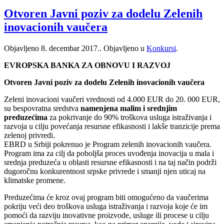
Otvoren Javni poziv za dodelu Zelenih
inovacionih vaučera
Objavljeno
8. decembar 2017.
. Objavljeno u
Konkursi
.
EVROPSKA BANKA ZA OBNOVU I RAZVOJ
Otvoren Javni poziv za dodelu Zelenih inovacionih vaučera
Zeleni inovacioni vaučeri vrednosti od 4.000 EUR do 20. 000 EUR,
su bespovratna sredstva
namenjena malim i srednjim
preduzećima
za pokrivanje do 90% troškova usluga istraživanja i
razvoja u cilju povećanja resursne efikasnosti i lakše tranzicije prema
zelenoj privredi.
EBRD u Srbiji pokrenuo je Program zelenih inovacionih vaučera.
Program ima za cilj da poboljša proces uvođenja inovacija u mala i
srednja preduzeća u oblasti resursne efikasnosti i na taj način podrži
dugoročnu konkurentnost srpske privrede i smanji njen uticaj na
klimatske promene.
Preduzećima će kroz ovaj program biti omogućeno da vaučerima
pokriju veći deo troškova usluga istraživanja i razvoja koje će im
pomoći da razviju inovativne proizvode, usluge ili procese u cilju