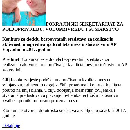
POKRAJINSKI SEKRETARIJAT ZA
POLJOPRIVREDU, VODOPRIVREDU I ŠUMARSTVO
Konkurs za dodelu bespovratnih sredstava za realizaciju
aktivnosti unapređivanja kvaliteta mesa u stočarstvu u AP
Vojvodini u 2017. godini
Predmet
Konkursa jeste dodela bespovratnih sredstava za
realizaciju aktivnosti unapređivanja kvaliteta mesa u stočarstvu u AP
Vojvodini.
Cilj
Konkursa jeste podrška unapređivanju kvaliteta mesa u
svinjarstvu, primenom odgajivačkih programa i kontrola kvaliteta
polutki na liniji klanja, u cilju dobijanja mesnatijih tovljenika i
stvaranja preduslova za plaćanje tovljenika na tržištu na osnovu
kvaliteta polutki, odnosno procenta mesa.
Konkurs je otvoren do utroška sredstava a zaključno sa 20.12.2017.
godine.
Detaljnije