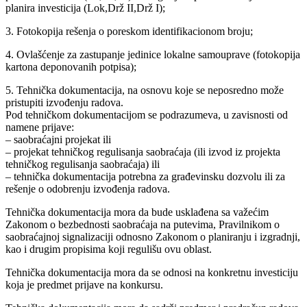
planira investicija (Lok,Drž II,Drž I);
3. Fotokopija rešenja o poreskom identifikacionom broju;
4. Ovlašćenje za zastupanje jedinice lokalne samouprave (fotokopija
kartona deponovanih potpisa);
5. Tehnička dokumentacija, na osnovu koje se neposredno može
pristupiti izvođenju radova.
Pod tehničkom dokumentacijom se podrazumeva, u zavisnosti od
namene prijave:
– saobraćajni projekat ili
– projekat tehničkog regulisanja saobraćaja (ili izvod iz projekta
tehničkog regulisanja saobraćaja) ili
– tehnička dokumentacija potrebna za građevinsku dozvolu ili za
rešenje o odobrenju izvođenja radova.
Tehnička dokumentacija mora da bude usklađena sa važećim
Zakonom o bezbednosti saobraćaja na putevima, Pravilnikom o
saobraćajnoj signalizaciji odnosno Zakonom o planiranju i izgradnji,
kao i drugim propisima koji regulišu ovu oblast.
Tehnička dokumentacija mora da se odnosi na konkretnu investiciju
koja je predmet prijave na konkursu.