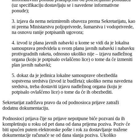
(uz specifikaciju dostavljaju se i navedene informativne
ponude);
3. izjava da nema neizmirenih obaveza prema Sekretarijatu, kao
ni prema Ministarstvu poljoprivrede, šumarstva i vodoprivrede,
na osnovu ranije potpisanih ugovora;
4. izvod iz plana javnih nabavki u kome se vidi da je lokalna
samouprava predvidela u svom planu javnih nabavki i nabavku
protivgradnih raketa, odnosno ukoliko nije – izjavu nadležnog
organa (koju je potpisalo ovlašćeno lice) o tome da će izmeniti
plan javnih nabavki;
5. dokaz da je jedinica lokalne samouprave obezbedila
sopstvena sredstva (izvod iz budžeta); ukoliko nema navedena
sredstva, treba dostaviti izjavu nadležnog organa (koju je
potpisalo ovlašćeno lice) o tome da će ih obezbediti.
Sekretarijat zadržava pravo da od podnosioca prijave zatraži
dodatnu dokumentaciju.
Podnosioci prijava čije su prijave nepotpune biće pozvani da ih
kompletiraju u roku od pet dana od dana prijema poziva. Poziv će
biti upućen putem elektronske pošte i rok za dostavljanje tražene
dokumentacije računaće se od dana slanja poziva. Ukoliko