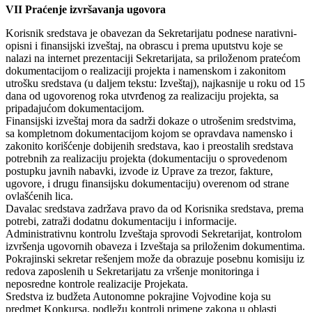
VII Praćenje izvršavanja ugovora
Korisnik sredstava je obavezan da Sekretarijatu podnese narativni-
opisni i finansijski izveštaj, na obrascu i prema uputstvu koje se
nalazi na internet prezentaciji Sekretarijata, sa priloženom pratećom
dokumentacijom o realizaciji projekta i namenskom i zakonitom
utrošku sredstava (u daljem tekstu: Izveštaj), najkasnije u roku od 15
dana od ugovorenog roka utvrđenog za realizaciju projekta, sa
pripadajućom dokumentacijom.
Finansijski izveštaj mora da sadrži dokaze o utrošenim sredstvima,
sa kompletnom dokumentacijom kojom se opravdava namensko i
zakonito korišćenje dobijenih sredstava, kao i preostalih sredstava
potrebnih za realizaciju projekta (dokumentaciju o sprovedenom
postupku javnih nabavki, izvode iz Uprave za trezor, fakture,
ugovore, i drugu finansijsku dokumentaciju) overenom od strane
ovlašćenih lica.
Davalac sredstava zadržava pravo da od Korisnika sredstava, prema
potrebi, zatraži dodatnu dokumentaciju i informacije.
Administrativnu kontrolu Izveštaja sprovodi Sekretarijat, kontrolom
izvršenja ugovornih obaveza i Izveštaja sa priloženim dokumentima.
Pokrajinski sekretar rešenjem može da obrazuje posebnu komisiju iz
redova zaposlenih u Sekretarijatu za vršenje monitoringa i
neposredne kontrole realizacije Projekata.
Sredstva iz budžeta Autonomne pokrajine Vojvodine koja su
predmet Konkursa, podležu kontroli primene zakona u oblasti