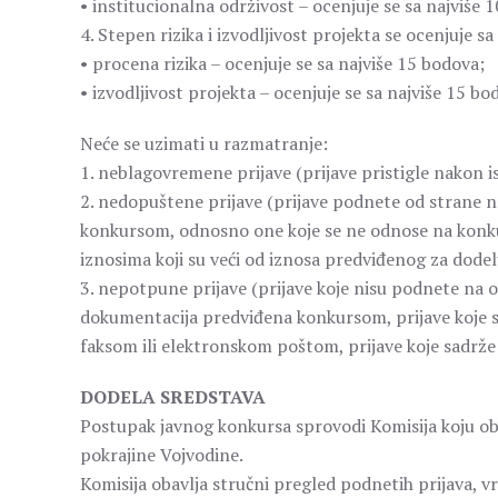
• institucionalna održivost – ocenjuje se sa najviše 
4. Stepen rizika i izvodljivost projekta se ocenjuje s
• procena rizika – ocenjuje se sa najviše 15 bodova;
• izvodljivost projekta – ocenjuje se sa najviše 15 bo
Neće se uzimati u razmatranje:
1. neblagovremene prijave (prijave pristigle nakon 
2. nedopuštene prijave (prijave podnete od strane ne
konkursom, odnosno one koje se ne odnose na konku
iznosima koji su veći od iznosa predviđenog za dode
3. nepotpune prijave (prijave koje nisu podnete na o
dokumentacija predviđena konkursom, prijave koje 
faksom ili elektronskom poštom, prijave koje sadrže
DODELA SREDSTAVA
Postupak javnog konkursa sprovodi Komisija koju o
pokrajine Vojvodine.
Komisija obavlja stručni pregled podnetih prijava, v