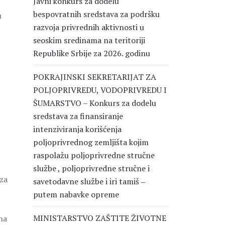
Javni konkurs za dodelu
bespovratnih sredstava za podršku
u
razvoja privrednih aktivnosti u
seoskim sredinama na teritoriji
Republike Srbije za 2026. godinu
POKRAJINSKI SEKRETARIJAT ZA
POLJOPRIVREDU, VODOPRIVREDU I
ŠUMARSTVO – Konkurs za dodelu
sredstava za finansiranje
intenziviranja korišćenja
poljoprivrednog zemljišta kojim
raspolažu poljoprivredne stručne
službe , poljoprivredne stručne i
 za
savetodavne službe i iri tamiš ‒
putem nabavke opreme
MINISTARSTVO ZAŠTITE ŽIVOTNE
na