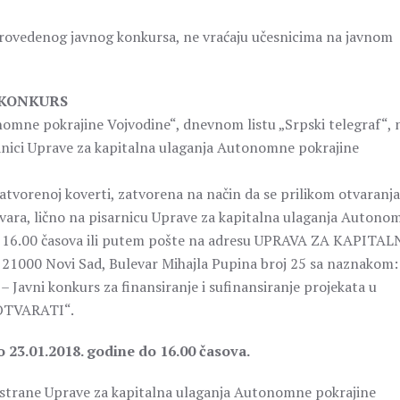
rovedenog javnog konkursa, ne vraćaju učesnicima na javnom
 KONKURS
nomne pokrajine Vojvodine“, dnevnom listu „Srpski telegraf“, 
tranici Uprave za kapitalna ulaganja Autonomne pokrajine
atvorenoj koverti, zatvorena na način da se prilikom otvaranja
otvara, lično na pisarnicu Uprave za kapitalna ulaganja Autono
do 16.00 časova ili putem pošte na adresu UPRAVA ZA KAPITA
 Novi Sad, Bulevar Mihajla Pupina broj 25 sa naznakom:
 Javni konkurs za finansiranje i sufinansiranje projekata u
E OTVARATI“.
o 23.01.2018. godine do 16.00 časova.
od strane Uprave za kapitalna ulaganja Autonomne pokrajine