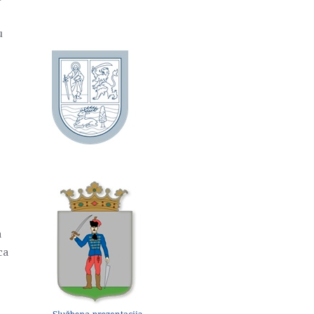
u
a
ca