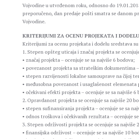
Vojvodine u utvrđenom roku, odnosno do 19.01.2018
preporučeno, dan predaje pošti smatra se danom pr
Vojvodine.
KRITERIJUMI ZA OCENU PROJEKATA I DODEL
Kriterijumi za ocenu projekata i dodelu sredstava su 
1. Stepen opšteg uticaja i značaj projekta se ocenjuj
• značaj projekta – ocenjuje se sa najviše 6 bodova;
• povezanost projekta sa strateškim dokumentima – 
• stepen razvijenosti lokalne samouprave na čijoj teri
• međusobna povezanost i usaglašenost elemenata pr
• očekivani efekti projekta – ocenjuje se sa najviše 6
2. Opravdanost projekta se ocenjuje sa najviše 20 bo
• stepen sufinansiranja projekta – ocenjuje se sa naj
• odnos troškova i očekivanih rezultata – ocenjuje se
3. Stepen održivosti projekta se ocenjuje sa najviše
• finansijska održivost – ocenjuje se sa najviše 10 bo