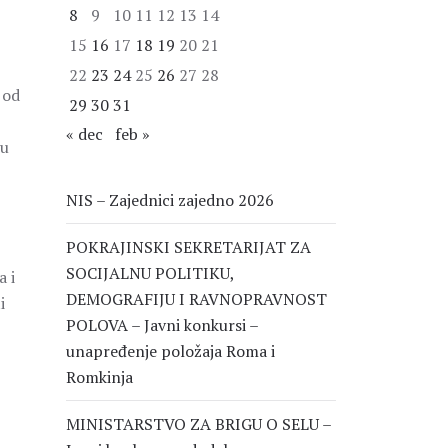
8
9
10
11
12
13
14
15
16
17
18
19
20
21
22
23
24
25
26
27
28
 od
29
30
31
« dec
feb »
 u
NIS – Zajednici zajedno 2026
POKRAJINSKI SEKRETARIJAT ZA
SOCIJALNU POLITIKU,
a i
DEMOGRAFIJU I RAVNOPRAVNOST
i
POLOVA – Javni konkursi –
unapređenje položaja Roma i
Romkinja
MINISTARSTVO ZA BRIGU O SELU –