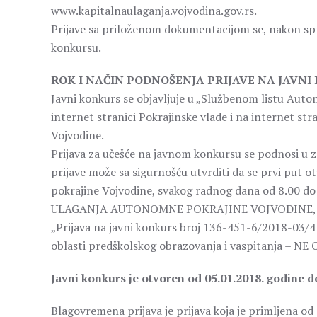
www.kapitalnaulaganja.vojvodina.gov.rs.
Prijave sa priloženom dokumentacijom se, nakon sp
konkursu.
ROK I NAČIN PODNOŠENJA PRIJAVE NA JAVNI
Javni konkurs se objavljuje u „Službenom listu Auto
internet stranici Pokrajinske vlade i na internet s
Vojvodine.
Prijava za učešće na javnom konkursu se podnosi u z
prijave može sa sigurnošću utvrditi da se prvi put 
pokrajine Vojvodine, svakog radnog dana od 8.00 
ULAGANJA AUTONOMNE POKRAJINE VOJVODINE, 21000
„Prijava na javni konkurs broj 136-451-6/2018-03/4 –
oblasti predškolskog obrazovanja i vaspitanja – N
Javni konkurs je otvoren od 05.01.2018. godine d
Blagovremena prijava je prijava koja je primljena 