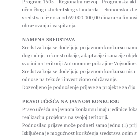
Program 1505 – Regionalni razvoj – Programska akti
učeničkog i studentskog standarda – ekonomska klasif
sredstva u iznosu od 69.000.000,00 dinara za finansi
obrazovanja i vaspitanja.
NAMENA SREDSTAVA
Sredstva koja se dodeljuju po javnom konkursu namen
dogradnje, rekonstrukcije, adaptacije i sanacije obj
svojini na teritoriji Autonomne pokrajine Vojvodine.
Sredstva koja se dodeljuju po javnom konkursu nisu n
odnose na tekuće i investiciono održavanje.
Dozvoljeno je podnošenje prijave za projekte za čiju
PRAVO UČEŠĆA NA JAVNOM KONKURSU
Pravo učešća na javnom konkursu imaju jedinice lok
realizaciju projekata na svojoj teritoriji.
Podnosilac prijave može podneti samo jednu (1) prij
Isključena je mogućnost korišćenja sredstava onim