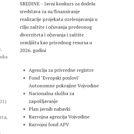
SREDINE – Javni konkurs za dodelu
sredstava za su/finansiranje
realizacije projekata ozelenjavanja u
cilju zaštite i očuvanja predeonog
diverziteta i očuvanja i zaštite
zemljišta kao prirodnog resursa u
,
2026. godini
luka
Agencija za privredne registre
Fond "Evropski poslovi"
Autonomne pokrajine Vojvodine
Nacionalna služba za
zapošljavanje
01)
Plan javnih nabavki
Razvojna agencija Vojvodine
kta,
Razvojni fond APV
u