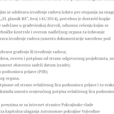
ojim se odobrava izvođenje radova izdato pre stupanja na snag
Sl. glasnik RS“, broj 145/2014), potrebno je dostaviti kopije
 sadržane u građevinskoj dozvoli, odnosno rešenju kojim se
tehničke kontrole i overom nadležnog organa za izdavanje
brava izvođenje radova (umesto dokumentacije navedene pod
obrava građenje ili izvođenje radova;
adova, overen i potpisan od strane odgovornog projektanta, ne
kument obavezno sadrži datum izrade);
 podnosioca prijave (PIB);
nog organa.
pisane od strane ovlašćenog lica podnosioca prijave i to svak
aksimila umesto svojeručnog potpisa ovlašćenog lica podnosio
 preuzima se sa internet stranice Pokrajinske vlade
ve za kapitalna ulaganja Autonomne pokrajine Vojvodine