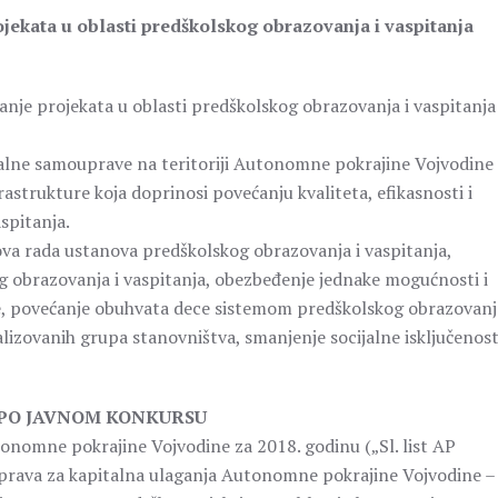
rojekata u oblasti predškolskog obrazovanja i vaspitanja
anje projekata u oblasti predškolskog obrazovanja i vaspitanja
kalne samouprave na teritoriji Autonomne pokrajine Vojvodine
rastrukture koja doprinosi povećanju kvaliteta, efikasnosti i
spitanja.
lova rada ustanova predškolskog obrazovanja i vaspitanja,
 obrazovanja i vaspitanja, obezbeđenje jednake mogućnosti i
e, povećanje obuhvata dece sistemom predškolskog obrazovanj
alizovanih grupa stanovništva, smanjenje socijalne isključenost
 PO JAVNOM KONKURSU
omne pokrajine Vojvodine za 2018. godinu („Sl. list AP
 Uprava za kapitalna ulaganja Autonomne pokrajine Vojvodine –