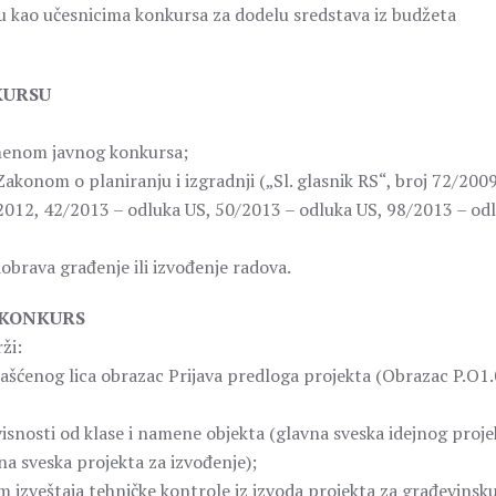
 kao učesnicima konkursa za dodelu sredstava iz budžeta
KURSU
namenom javnog konkursa;
akonom o planiranju i izgradnji („Sl. glasnik RS“, broj 72/2009
/2012, 42/2013 – odluka US, 50/2013 – odluka US, 98/2013 – od
dobrava građenje ili izvođenje radova.
 KONKURS
ži:
ašćenog lica obrazac Prijava predloga projekta (Obrazac P.O1.
isnosti od klase i namene objekta (glavna sveska idejnog proje
na sveska projekta za izvođenje);
om izveštaja tehničke kontrole iz izvoda projekta za građevinsk