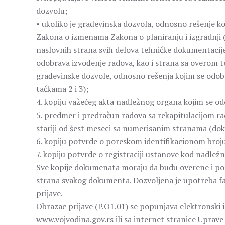
dozvolu;
• ukoliko je građevinska dozvola, odnosno rešenje k
Zakona o izmenama Zakona o planiranju i izgradnji („
naslovnih strana svih delova tehničke dokumentacije
odobrava izvođenje radova, kao i strana sa overom 
građevinske dozvole, odnosno rešenja kojim se odo
tačkama 2 i 3);
4. kopiju važećeg akta nadležnog organa kojim se od
5. predmer i predračun radova sa rekapitulacijom r
stariji od šest meseci sa numerisanim stranama (do
6. kopiju potvrde o poreskom identifikacionom broju
7. kopiju potvrde o registraciji ustanove kod nadlež
Sve kopije dokumenata moraju da budu overene i pot
strana svakog dokumenta. Dozvoljena je upotreba f
prijave.
Obrazac prijave (P.O1.01) se popunjava elektronski i
www.vojvodina.gov.rs ili sa internet stranice Upra