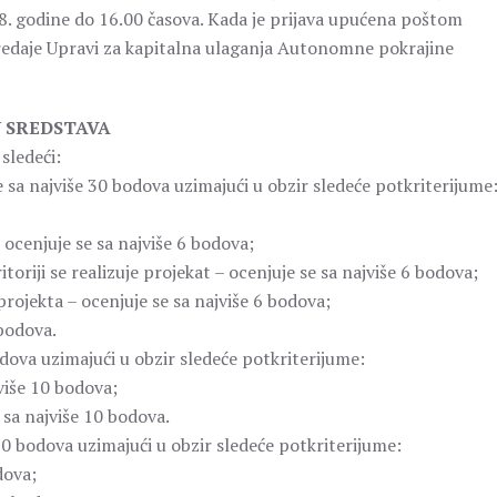
. godine do 16.00 časova. Kada je prijava upućena poštom
edaje Upravi za kapitalna ulaganja Autonomne pokrajine
U SREDSTAVA
sledeći:
e sa najviše 30 bodova uzimajući u obzir sledeće potkriterijume
ocenjuje se sa najviše 6 bodova;
toriji se realizuje projekat – ocenjuje se sa najviše 6 bodova;
ojekta – ocenjuje se sa najviše 6 bodova;
 bodova.
dova uzimajući u obzir sledeće potkriterijume:
više 10 bodova;
 sa najviše 10 bodova.
 20 bodova uzimajući u obzir sledeće potkriterijume:
dova;