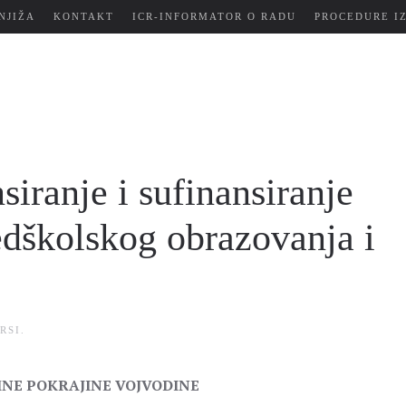
NJIŽA
KONTAKT
ICR-INFORMATOR O RADU
PROCEDURE I
siranje i sufinansiranje
redškolskog obrazovanja i
RSI
.
NE POKRAJINE VOJVODINE