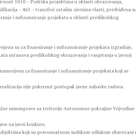
vnost 1010 – Podrška projektima u oblasti obrazovanja,
ikacija – 463 – transferi ostalim nivoima vlasti, predviđena s
ranje i sufinansiranje projekata u oblasti predškolskog
jena su za finansiranje i sufinansiranje projekata izgradnje,
ekata ustanova predškolskog obrazovanja i vaspitanja u javnoj
amenjena za finansiranje i sufinansiranje projekata koji se
 realizaciju nije pokrenut postupak javne nabavke radova.
alne samouprave sa teritorije Autonomne pokrajine Vojvodine
avu na javni konkurs.
 subjektima koji su pravosnažnom sudskom odlukom obavezani 