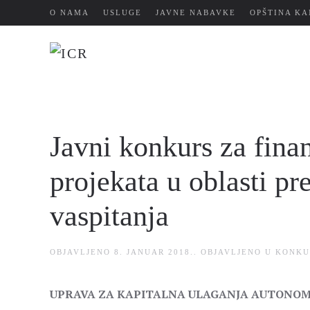
О NAMA
USLUGE
JAVNE NABAVKE
OPŠTINA KA
Skip
to
main
content
Javni konkurs za finan
projekata u oblasti p
vaspitanja
OBJAVLJENO
8. JANUAR 2018.
. OBJAVLJENO U
KONKU
UPRAVA ZA KAPITALNA ULAGANJA AUTONOM