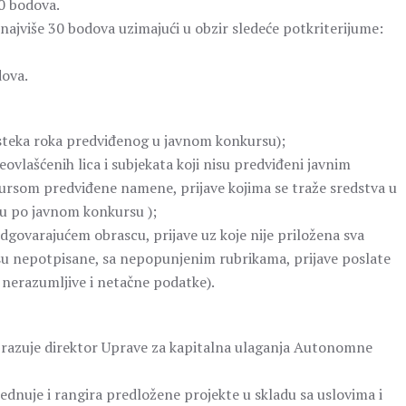
10 bodova.
a najviše 30 bodova uzimajući u obzir sledeće potkriterijume:
dova.
isteka roka predviđenog u javnom konkursu);
ovlašćenih lica i subjekata koji nisu predviđeni javnim
rsom predviđene namene, prijave kojima se traže sredstva u
lu po javnom konkursu );
dgovarajućem obrascu, prijave uz koje nije priložena sva
su nepotpisane, sa nepopunjenim rubrikama, prijave poslate
 nerazumljive i netačne podatke).
brazuje direktor Uprave za kapitalna ulaganja Autonomne
rednuje i rangira predložene projekte u skladu sa uslovima i