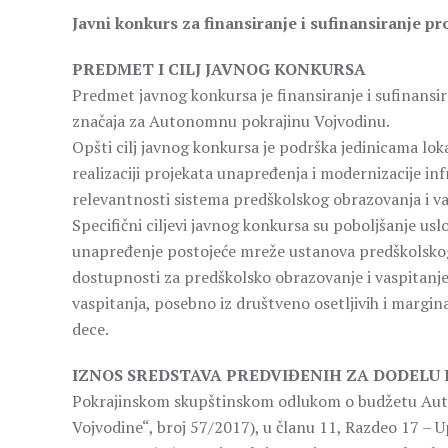
Javni konkurs za finansiranje i sufinansiranje p
PREDMET I CILJ JAVNOG KONKURSA
Predmet javnog konkursa je finansiranje i sufinansir
značaja za Autonomnu pokrajinu Vojvodinu.
Opšti cilj javnog konkursa je podrška jedinicama lo
realizaciji projekata unapređenja i modernizacije inf
relevantnosti sistema predškolskog obrazovanja i va
Specifični ciljevi javnog konkursa su poboljšanje us
unapređenje postojeće mreže ustanova predškolskog
dostupnosti za predškolsko obrazovanje i vaspitanj
vaspitanja, posebno iz društveno osetljivih i margin
dece.
IZNOS SREDSTAVA PREDVIĐENIH ZA DODELU
Pokrajinskom skupštinskom odlukom o budžetu Auton
Vojvodine“, broj 57/2017), u članu 11, Razdeo 17 –