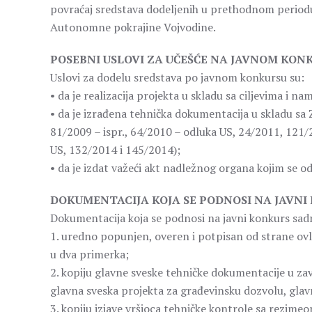
povraćaj sredstava dodeljenih u prethodnom periodu
Autonomne pokrajine Vojvodine.
POSEBNI USLOVI ZA UČEŠĆE NA JAVNOM KON
Uslovi za dodelu sredstava po javnom konkursu su:
• da je realizacija projekta u skladu sa ciljevima i 
• da je izrađena tehnička dokumentacija u skladu sa Z
81/2009 – ispr., 64/2010 – odluka US, 24/2011, 121
US, 132/2014 i 145/2014);
• da je izdat važeći akt nadležnog organa kojim se o
DOKUMENTACIJA KOJA SE PODNOSI NA JAVNI
Dokumentacija koja se podnosi na javni konkurs sadr
1. uredno popunjen, overen i potpisan od strane ovl
u dva primerka;
2. kopiju glavne sveske tehničke dokumentacije u zav
glavna sveska projekta za građevinsku dozvolu, glav
3. kopiju izjave vršioca tehničke kontrole sa rezime