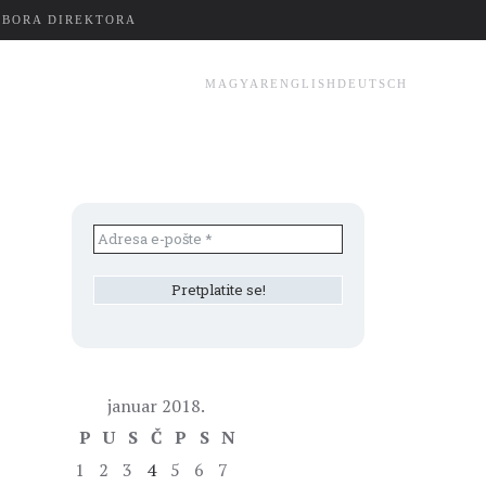
ZBORA DIREKTORA
MAGYAR
ENGLISH
DEUTSCH
januar 2018.
P
U
S
Č
P
S
N
1
2
3
4
5
6
7