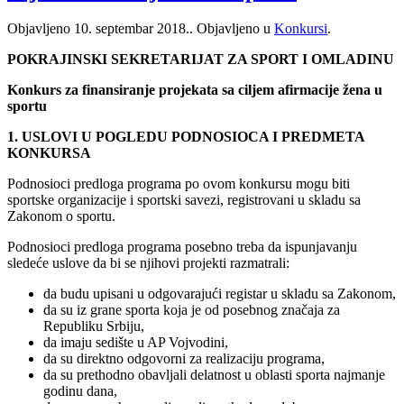
Objavljeno
10. septembar 2018.
. Objavljeno u
Konkursi
.
POKRAJINSKI SEKRETARIJAT ZA SPORT I OMLADINU
Konkurs za finansiranje projekata sa ciljem afirmacije žena u
sportu
1. USLOVI U POGLEDU PODNOSIOCA I PREDMETA
KONKURSA
Podnosioci predloga programa po ovom konkursu mogu biti
sportske organizacije i sportski savezi, registrovani u skladu sa
Zakonom o sportu.
Podnosioci predloga programa posebno treba da ispunjavanju
sledeće uslove da bi se njihovi projekti razmatrali:
da budu upisani u odgovarajući registar u skladu sa Zakonom,
da su iz grane sporta koja je od posebnog značaja za
Republiku Srbiju,
da imaju sedište u AP Vojvodini,
da su direktno odgovorni za realizaciju programa,
da su prethodno obavljali delatnost u oblasti sporta najmanje
godinu dana,