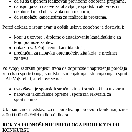
da su sa uspehom realizovali prethodno odobrene programe,
da ispunjavaju uslove za obavljanje sportskih aktivnosti i
delatnosti u skladu sa Zakonom o sportu,
da raspolažu kapacitetima za realizaciju programa.
Pored dokaza o ispunjavanju opštih uslova potrebno je dostaviti i:
kopiju ugovora i diplome o angažovanju kandidatkinje za
koju podnose zahtev,
dokaz o važećoj licenci kandidatkinja,
predračun za nabavku opreme/rekvizita koja je predmet
zahteva.
Po svojoj sadržini projekti treba da doprinose unapređenju položaja
žena kao sportistkinja, sportskih stručnjakinja i stručnjakinja u sportu
u AP Vojvodini, a odnose se na:
usavršavanje sportskih stručnjakinja i stručnjakinja u sportu i
nabavku takmičarske opreme i sportskih rekvizita za
sportistkinje.
Ukupan iznos sredstava za raspoređivanje po ovom konkursu, iznosi
4.000.000,00 (četiri miliona) dinara.
ROK ZA PODNOŠENJE PREDLOGA PROJEKATA PO
KONKURSU