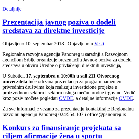
Detaljnije
Prezentacija javnog poziva o dodeli
sredstava za direktne investicije
Objavljeno
10. septembar 2018.
. Objavljeno u
Vesti
.
Regionalna razvojna agencija Panonreg u saradnji a Razvojnom
agencijom Srbije organizuje prezentaciju Javnog poziva za dodelu
sredstava u okviru Uredbe o privlačenju direktnih investicija,
U Subotici,
17. septembra u 10:00h u sali 211 Otvorenog
univerziteta
biće održana prezentacija za program namenjen
privrednim društvima koja realizuju investicione projekte u
proizvodnom sektoru i sektoru usluga međunarodne trgovine. Vodič
kroz poziv možete pogledati
OVDE
, a detaljne informacije
OVDE
.
Za sve informacije vezano za prezentaciju kontaktirajte Regionalnu
razvojnu agenciju Panonreg 024/554-107 i office@panonreg.rs
Konkurs za finansiranje projekata sa
ciljem afirmacije žena u sportu