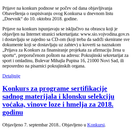
Prijave na konkurs podnose se počev od dana objavljivanja
Obaveštenja o raspisivanju ovog Konkursa u dnevnom listu
„Dnevnik“ do 10. oktobra 2018. godine.
Prijave na konkurs ispunjavaju se isključivo na obrascu koji je
objavljen na Internet stranici sekretarijata: www.sio.vojvodina.gov.rs
i dostavljaju se zajedno sa CD-om (koji treba da sadrži skenirane sve
dokumente koji se dostavljaju uz zahtev) u koverti sa naznakom
„Prijava za Konkurs za finansiranje projekata za afirmaciju žena u
sportu“, preporučenom poštom na adresu: Pokrajinski sekretarijat za
sport i omladinu, Bulevar Mihajla Pupina 16, 21000 Novi Sad, ili
neposredno na pisarnici pokrajinskih organa.
Detaljnije
Konkurs za programe sertifikacije
sadnog materijala i klonsku selekciju
voćaka, vinove loze i hmelja za 2018.
godinu
Objavljeno
7. septembar 2018.
. Objavljeno u
Konkursi
.