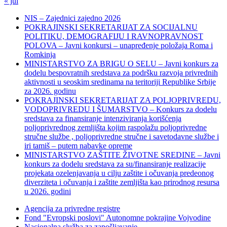
« jul
NIS – Zajednici zajedno 2026
POKRAJINSKI SEKRETARIJAT ZA SOCIJALNU
POLITIKU, DEMOGRAFIJU I RAVNOPRAVNOST
POLOVA – Javni konkursi – unapređenje položaja Roma i
Romkinja
MINISTARSTVO ZA BRIGU O SELU – Javni konkurs za
dodelu bespovratnih sredstava za podršku razvoja privrednih
aktivnosti u seoskim sredinama na teritoriji Republike Srbije
za 2026. godinu
POKRAJINSKI SEKRETARIJAT ZA POLJOPRIVREDU,
VODOPRIVREDU I ŠUMARSTVO – Konkurs za dodelu
sredstava za finansiranje intenziviranja korišćenja
poljoprivrednog zemljišta kojim raspolažu poljoprivredne
stručne službe , poljoprivredne stručne i savetodavne službe i
iri tamiš ‒ putem nabavke opreme
MINISTARSTVO ZAŠTITE ŽIVOTNE SREDINE – Javni
konkurs za dodelu sredstava za su/finansiranje realizacije
projekata ozelenjavanja u cilju zaštite i očuvanja predeonog
diverziteta i očuvanja i zaštite zemljišta kao prirodnog resursa
u 2026. godini
Agencija za privredne registre
Fond "Evropski poslovi" Autonomne pokrajine Vojvodine
Nacionalna služba za zapošljavanje