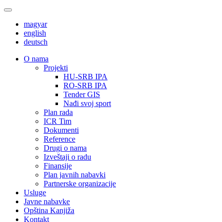
magyar
english
deutsch
О nama
Projekti
HU-SRB IPA
RO-SRB IPA
Tender GIS
Nađi svoj sport
Plan rada
ICR Tim
Dokumenti
Reference
Drugi o nama
Izveštaji o radu
Finansije
Plan javnih nabavki
Partnerske organizacije
Usluge
Javne nabavke
Opština Kanjiža
Kontakt