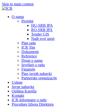
Skip to main content
О nama
Projekti
HU-SRB IPA
RO-SRB IPA
Tender GIS
Nađi svoj sport
Plan rada
ICR Tim
Dokumenti
Reference
Drugi o nama
Izveštaji o radu
Finansije
Plan javnih nabavki
Partnerske organizacije
Usluge
Javne nabavke
Opština Kanjiža
Kontakt
ICR-Informator o radu
Procedure Izbora Direktora