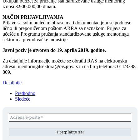
Ukupan budžet za pružanje standardizovane usluge mentoring
iznosi 3.900.000,00 dinara.
NAČIN PRIJAVLJIVANJA
Prijave sa svim pratećim obrascima i dokumentacijom se podnose
lično ili preporučenom poštom ARRA sa naznakom: Prijava za
učešće u Programu pružanja standardizovane usluge mentoringa
sektorima prerađivačke industrije.
Javni poziv je otvoren do 19. aprila 2019. godine.
Za detaljnije informacije možete se obratiti RAS na elektronsku
adresu: mentoring4sektora@ras.gov.rs ili na broj telefona: 011/3398
809.
Detaljnije
Prethodno
Sledeće