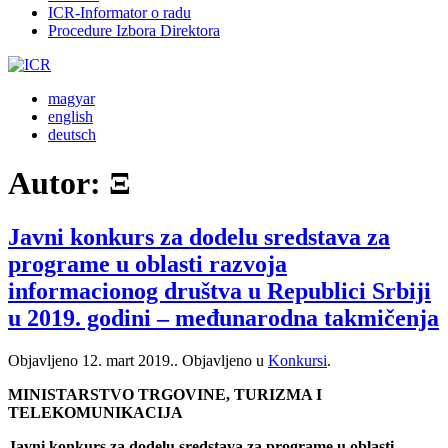
ICR-Informator o radu
Procedure Izbora Direktora
magyar
english
deutsch
Autor:
Ξ
Javni konkurs za dodelu sredstava za
programe u oblasti razvoja
informacionog društva u Republici Srbiji
u 2019. godini – međunarodna takmičenja
Objavljeno
12. mart 2019.
. Objavljeno u
Konkursi
.
MINISTARSTVO TRGOVINE, TURIZMA I
TELEKOMUNIKACIJA
Javni konkurs za dodelu sredstava za programe u oblasti