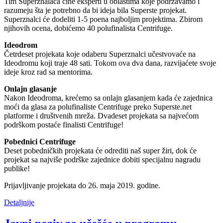
Tim Superznalaca čine eksperti u oblastima koje podržavamo i
razumeju šta je potrebno da bi ideja bila Superste projekat.
Superznalci će dodeliti 1-5 poena najboljim projektima. Zbirom
njihovih ocena, dobićemo 40 polufinalista Centrifuge.
Ideodrom
Četrdeset projekata koje odaberu Superznalci učestvovaće na
Ideodromu koji traje 48 sati. Tokom ova dva dana, razvijaćete svoje
ideje kroz rad sa mentorima.
Onlajn glasanje
Nakon Ideodroma, krećemo sa onlajn glasanjem kada će zajednica
moći da glasa za polufinaliste Centrifuge preko Superste.net
platforme i društvenih mreža. Dvadeset projekata sa najvećom
podrškom postaće finalisti Centrifuge!
Pobednici Centrifuge
Deset pobedničkih projekata će odrediti naš super žiri, dok će
projekat sa najviše podrške zajednice dobiti specijalnu nagradu
publike!
Prijavljivanje projekata do 26. maja 2019. godine.
Detaljnije