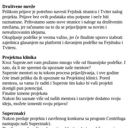
Društvene mreže
Prilikom prijave je potrebno navesti Fejsbuk stranicu i Tviter nalog
projekta. Prijave bez ovih podataka nisu potpune i neće biti
razmatrane. Prihvatamo samo nove stranice i naloge na društvenim
mrežama, jer računamo na to da se prijavljujete sa novim i
nerealizovanim idejama.
Okupljanje podrške je veoma važno, jer će finaliste upravo izabrati
zajednica glasanjem na platformi i davanjem podrške na Fejsbuku i
Tviteru.
Projektna klinika
Kroz Suprste.net vam pružamo mnogo više od finansijske podrške. I
zato, da li ste spremni da upoznate naše mentore?
Superste mentori su tu tokom procesa prijavljivanja, i ove godine
ćete imati priliku da ih upoznate na Projektnoj klinici. Pored
mentora, sa vama će raditi i Superste tim kako bi vaši projekti
dostigli pun potencijal.
Finalne izmene projekata
Nakon što saznate više od naših mentora i razvijete dodatno svoju
ideju, možete izmeniti svoju prijavu!
Superznalci
Nakon predaje projekta i završenog konkursa sa program Centrifuga
nastupaju naši Superznalci.