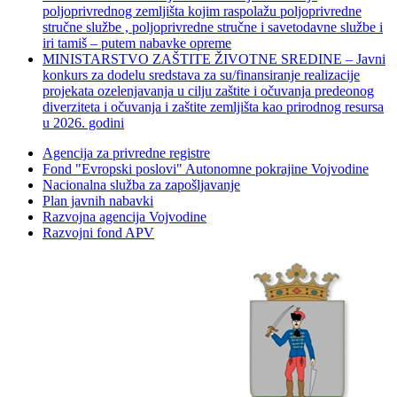
poljoprivrednog zemljišta kojim raspolažu poljoprivredne
stručne službe , poljoprivredne stručne i savetodavne službe i
iri tamiš ‒ putem nabavke opreme
MINISTARSTVO ZAŠTITE ŽIVOTNE SREDINE – Javni
konkurs za dodelu sredstava za su/finansiranje realizacije
projekata ozelenjavanja u cilju zaštite i očuvanja predeonog
diverziteta i očuvanja i zaštite zemljišta kao prirodnog resursa
u 2026. godini
Agencija za privredne registre
Fond "Evropski poslovi" Autonomne pokrajine Vojvodine
Nacionalna služba za zapošljavanje
Plan javnih nabavki
Razvojna agencija Vojvodine
Razvojni fond APV