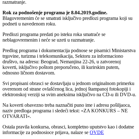
razmatranje.
Rok za podnošenje programa je 8.04.2019.godine.
Blagovremenim će se smatrati isključivo predlozi programa koji su
podneti u navedenom roku.
Predlozi programa predati po isteku roka smatraće se
neblagovremenim i neće se uzeti u razmatranje.
Predlog programa i dokumentacija podnose se pisarnici Ministarstva
trgovine, turizma i telekomunikacija, Sektoru za informaciono
društvo, na adresu: Beograd, Nemanjina 22-26, u zatvorenoj
koverti, isključivo poštom preporučeno, ili kurirskim putem,
odnosno ličnom dostavom.
Svi propisani obrasci se dostavljaju u jednom originalnom primerku
overenom od strane ovlašćenog lica, jednoj štampanoj fotokopiji i
elektronskoj verziji sa svim aneksima isključivo na CD-u ili DVD-u.
Na koverti obavezno treba naznačiti puno ime i adresu pošiljaoca,
naziv predloga programa i sledeći tekst: «ZA KONKURS – NE
OTVARATI«.
Ostala pravila konkursa, obrasci, kompletno uputstvo kao i dodatne
informacije za podnosioce prijava, nalaze se
OVDE