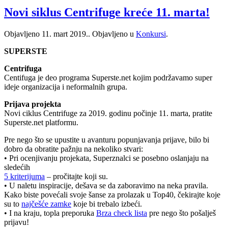
Novi siklus Centrifuge kreće 11. marta!
Objavljeno
11. mart 2019.
. Objavljeno u
Konkursi
.
SUPERSTE
Centrifuga
Centifuga je deo programa Superste.net kojim podržavamo super
ideje organizacija i neformalnih grupa.
Prijava projekta
Novi ciklus Centrifuge za 2019. godinu počinje 11. marta, pratite
Superste.net platformu.
Pre nego što se upustite u avanturu popunjavanja prijave, bilo bi
dobro da obratite pažnju na nekoliko stvari:
• Pri ocenjivanju projekata, Superznalci se posebno oslanjaju na
sledećih
5 kriterijuma
– pročitajte koji su.
• U naletu inspiracije, dešava se da zaboravimo na neka pravila.
Kako biste povećali svoje šanse za prolazak u Top40, čekirajte koje
su to
najčešće zamke
koje bi trebalo izbeći.
• I na kraju, topla preporuka
Brza check lista
pre nego što pošalješ
prijavu!