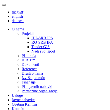
magyar
english
deutsch
О nama
Projekti
HU-SRB IPA
RO-SRB IPA
Tender GIS
Nađi svoj sport
Plan rada
ICR Tim
Dokumenti
Reference
Drugi o nama
Izveštaji o radu
Finansije
Plan javnih nabavki
Partnerske organizacije
Usluge
Javne nabavke
Opština Kanjiža
Kontakt