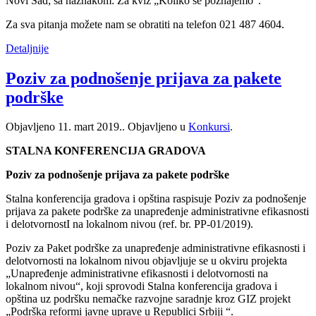
Novi Sad; sa naznakom: Za kviz „Koliko se poznajemo“.
Za sva pitanja možete nam se obratiti na telefon 021 487 4604.
Detaljnije
Poziv za podnošenje prijava za pakete
podrške
Objavljeno
11. mart 2019.
. Objavljeno u
Konkursi
.
STALNA KONFERENCIJA GRADOVA
Poziv za podnošenje prijava za pakete podrške
Stalna konferencija gradova i opština raspisuje Poziv za podnošenje
prijava za pakete podrške za unapređenje administrativne efikasnosti
i delotvornostI na lokalnom nivou (ref. br. PP-01/2019).
Poziv za Paket podrške za unapređenje administrativne efikasnosti i
delotvornosti na lokalnom nivou objavljuje se u okviru projekta
„Unapređenje administrativne efikasnosti i delotvornosti na
lokalnom nivou“, koji sprovodi Stalna konferencija gradova i
opština uz podršku nemačke razvojne saradnje kroz GIZ projekt
„Podrška reformi javne uprave u Republici Srbiji “.