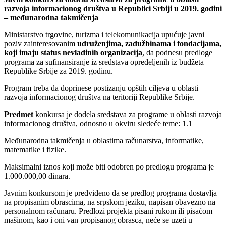
razvoja informacionog društva u Republici Srbiji u 2019. godini
– međunarodna takmičenja
Ministarstvo trgovine, turizma i telekomunikacija upućuje javni
poziv zainteresovanim
udruženjima, zadužbinama i fondacijama,
koji imaju status nevladinih organizacija
, da podnesu predloge
programa za sufinansiranje iz sredstava opredeljenih iz budžeta
Republike Srbije za 2019. godinu.
Program treba da doprinese postizanju opštih ciljeva u oblasti
razvoja informacionog društva na teritoriji Republike Srbije.
Predmet
konkursa je dodela sredstava za programe u oblasti razvoja
informacionog društva, odnosno u okviru sledeće teme: 1.1
Međunarodna takmičenja u oblastima računarstva, informatike,
matematike i fizike.
Maksimalni iznos koji može biti odobren po predlogu programa je
1.000.000,00 dinara.
Javnim konkursom je predviđeno da se predlog programa dostavlja
na propisanim obrascima, na srpskom jeziku, napisan obavezno na
personalnom računaru. Predlozi projekta pisani rukom ili pisaćom
mašinom, kao i oni van propisanog obrasca, neće se uzeti u