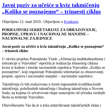
Javni poziv za učešće u kviz takmičenju
„Koliko se poznajemo“ – trinaesti ciklus
Objavljeno
12. mart 2019.
. Objavljeno u
Konkursi
.
POKRAJINSKI SEKRETARIJAT ZA OBRAZOVANJE,
PROPISE, UPRAVU I NACIONALNE MANJINE –
NACIONALNE ZAJEDNICE
Javni poziv za učešće u kviz takmičenju „Koliko se poznajemo“
– trinaesti ciklus
U okviru projekta Pokrajinske Vlade „Afirmacija multikulturalizma i
tolerancije u Vojvodini“ otpočela je realizacija trinaestog ciklusa
kviza iz kulture i istorije nacionalnih zajednica Vojvodine „Koliko se
poznajemo“, koji organizuje Pokrajinski sekretarijat za obrazovanje,
propise, upravu i nacionalne manjine – nacionalne zajednice.
Takmičenja će biti realizovana u formi regionalnih kvalifikacionih
takmičenja, polufinalnih takmičenja i finalnog takmičenja u Novom
Sadu, na kojima će učestvovati ekipe sastavljene od učenika srednjih
škola sa teritorije Vojvodine.
Obaveštavamo Vas da je u toku prijavljivanje takmičarskih ekipa i