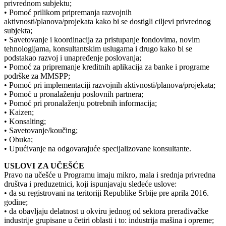
privrednom subjektu;
• Pomoć prilikom pripremanja razvojnih
aktivnosti/planova/projekata kako bi se dostigli ciljevi privrednog
subjekta;
• Savetovanje i koordinacija za pristupanje fondovima, novim
tehnologijama, konsultantskim uslugama i drugo kako bi se
podstakao razvoj i unapređenje poslovanja;
• Pomoć za pripremanje kreditnih aplikacija za banke i programe
podrške za MMSPP;
• Pomoć pri implementaciji razvojnih aktivnosti/planova/projekata;
• Pomoć u pronalaženju poslovnih partnera;
• Pomoć pri pronalaženju potrebnih informacija;
• Kaizen;
• Konsalting;
• Savetovanje/koučing;
• Obuka;
• Upućivanje na odgovarajuće specijalizovane konsultante.
USLOVI ZA UČEŠĆE
Pravo na učešće u Programu imaju mikro, mala i srednja privredna
društva i preduzetnici, koji ispunjavaju sledeće uslove:
• da su registrovani na teritoriji Republike Srbije pre aprila 2016.
godine;
• da obavljaju delatnost u okviru jednog od sektora prerađivačke
industrije grupisane u četiri oblasti i to: industrija mašina i opreme;