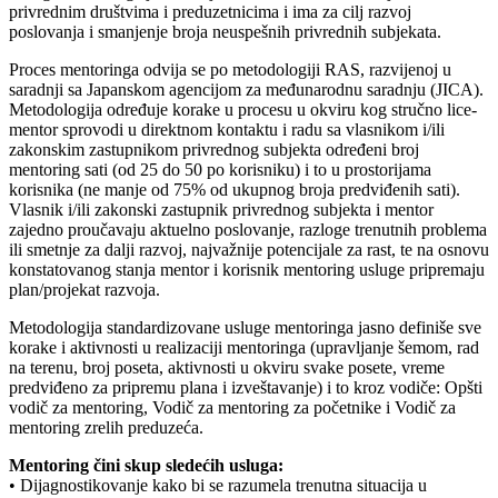
privrednim društvima i preduzetnicima i ima za cilj razvoj
poslovanja i smanjenje broja neuspešnih privrednih subjekata.
Proces mentoringa odvija se po metodologiji RAS, razvijenoj u
saradnji sa Japanskom agencijom za međunarodnu saradnju (JICA).
Metodologija određuje korake u procesu u okviru kog stručno lice-
mentor sprovodi u direktnom kontaktu i radu sa vlasnikom i/ili
zakonskim zastupnikom privrednog subjekta određeni broj
mentoring sati (od 25 do 50 po korisniku) i to u prostorijama
korisnika (ne manje od 75% od ukupnog broja predviđenih sati).
Vlasnik i/ili zakonski zastupnik privrednog subjekta i mentor
zajedno proučavaju aktuelno poslovanje, razloge trenutnih problema
ili smetnje za dalji razvoj, najvažnije potencijale za rast, te na osnovu
konstatovanog stanja mentor i korisnik mentoring usluge pripremaju
plan/projekat razvoja.
Metodologija standardizovane usluge mentoringa jasno definiše sve
korake i aktivnosti u realizaciji mentoringa (upravljanje šemom, rad
na terenu, broj poseta, aktivnosti u okviru svake posete, vreme
predviđeno za pripremu plana i izveštavanje) i to kroz vodiče: Opšti
vodič za mentoring, Vodič za mentoring za početnike i Vodič za
mentoring zrelih preduzeća.
Mentoring čini skup sledećih usluga:
• Dijagnostikovanje kako bi se razumela trenutna situacija u