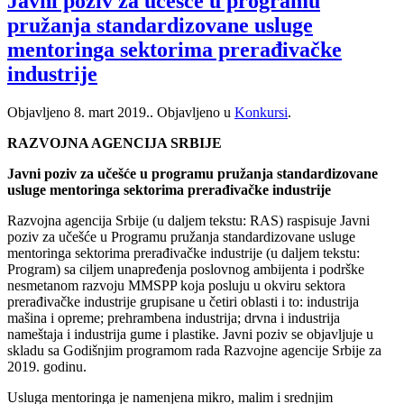
Javni poziv za učešće u programu
pružanja standardizovane usluge
mentoringa sektorima prerađivačke
industrije
Objavljeno
8. mart 2019.
. Objavljeno u
Konkursi
.
RAZVOJNA AGENCIJA SRBIJE
Javni poziv za učešće u programu pružanja standardizovane
usluge mentoringa sektorima prerađivačke industrije
Razvojna agencija Srbije (u daljem tekstu: RAS) raspisuje Javni
poziv za učešće u Programu pružanja standardizovane usluge
mentoringa sektorima prerađivačke industrije (u daljem tekstu:
Program) sa ciljem unapređenja poslovnog ambijenta i podrške
nesmetanom razvoju MMSPP koja posluju u okviru sektora
prerađivačke industrije grupisane u četiri oblasti i to: industrija
mašina i opreme; prehrambena industrija; drvna i industrija
nameštaja i industrija gume i plastike. Javni poziv se objavljuje u
skladu sa Godišnjim programom rada Razvojne agencije Srbije za
2019. godinu.
Usluga mentoringa je namenjena mikro, malim i srednjim