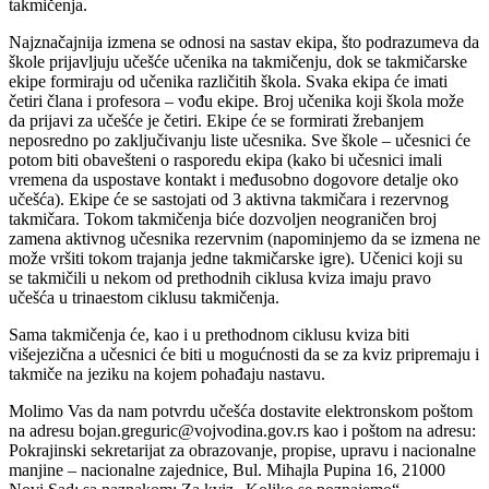
takmičenja.
Najznačajnija izmena se odnosi na sastav ekipa, što podrazumeva da
škole prijavljuju učešće učenika na takmičenju, dok se takmičarske
ekipe formiraju od učenika različitih škola. Svaka ekipa će imati
četiri člana i profesora – vođu ekipe. Broj učenika koji škola može
da prijavi za učešće je četiri. Ekipe će se formirati žrebanjem
neposredno po zaključivanju liste učesnika. Sve škole – učesnici će
potom biti obavešteni o rasporedu ekipa (kako bi učesnici imali
vremena da uspostave kontakt i međusobno dogovore detalje oko
učešća). Ekipe će se sastojati od 3 aktivna takmičara i rezervnog
takmičara. Tokom takmičenja biće dozvoljen neograničen broj
zamena aktivnog učesnika rezervnim (napominjemo da se izmena ne
može vršiti tokom trajanja jedne takmičarske igre). Učenici koji su
se takmičili u nekom od prethodnih ciklusa kviza imaju pravo
učešća u trinaestom ciklusu takmičenja.
Sama takmičenja će, kao i u prethodnom ciklusu kviza biti
višejezična a učesnici će biti u mogućnosti da se za kviz pripremaju i
takmiče na jeziku na kojem pohađaju nastavu.
Molimo Vas da nam potvrdu učešća dostavite elektronskom poštom
na adresu bojan.greguric@vojvodina.gov.rs kao i poštom na adresu:
Pokrajinski sekretarijat za obrazovanje, propise, upravu i nacionalne
manjine – nacionalne zajednice, Bul. Mihajla Pupina 16, 21000