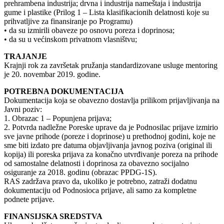
prehrambena industrija; drvna i industrija nameštaja i industrija
gume i plastike (Prilog 1 – Lista klasifikacionih delatnosti koje su
prihvatljive za finansiranje po Programu)
• da su izmirili obaveze po osnovu poreza i doprinosa;
• da su u većinskom privatnom vlasništvu;
TRAJANJE
Krajnji rok za završetak pružanja standardizovane usluge mentoring
je 20. novembar 2019. godine.
POTREBNA DOKUMENTACIJA
Dokumentacija koja se obavezno dostavlja prilikom prijavljivanja na
Javni poziv:
1. Obrazac 1 – Popunjena prijava;
2. Potvrda nadležne Poreske uprave da je Podnosilac prijave izmirio
sve javne prihode (poreze i doprinose) u prethodnoj godini, koje ne
sme biti izdato pre datuma objavljivanja javnog poziva (original ili
kopija) ili poreska prijava za konačno utvrđivanje poreza na prihode
od samostalne delatnosti i doprinosa za obavezno socijalno
osiguranje za 2018. godinu (obrazac PPDG-1S).
RAS zadržava pravo da, ukoliko je potrebno, zatraži dodatnu
dokumentaciju od Podnosioca prijave, ali samo za kompletne
podnete prijave.
FINANSIJSKA SREDSTVA