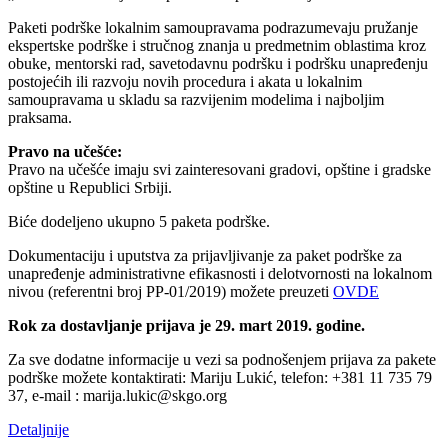
Paketi podrške lokalnim samoupravama podrazumevaju pružanje
ekspertske podrške i stručnog znanja u predmetnim oblastima kroz
obuke, mentorski rad, savetodavnu podršku i podršku unapređenju
postojećih ili razvoju novih procedura i akata u lokalnim
samoupravama u skladu sa razvijenim modelima i najboljim
praksama.
Pravo na učešće:
Pravo na učešće imaju svi zainteresovani gradovi, opštine i gradske
opštine u Republici Srbiji.
Biće dodeljeno ukupno 5 paketa podrške.
Dokumentaciju i uputstva za prijavljivanje za paket podrške za
unapređenje administrativne efikasnosti i delotvornosti na lokalnom
nivou (referentni broj PP-01/2019) možete preuzeti
OVDE
Rok za dostavljanje prijava je 29. mart 2019. godine.
Za sve dodatne informacije u vezi sa podnošenjem prijava za pakete
podrške možete kontaktirati: Mariju Lukić, telefon: +381 11 735 79
37, e-mail : marija.lukic@skgo.org
Detaljnije