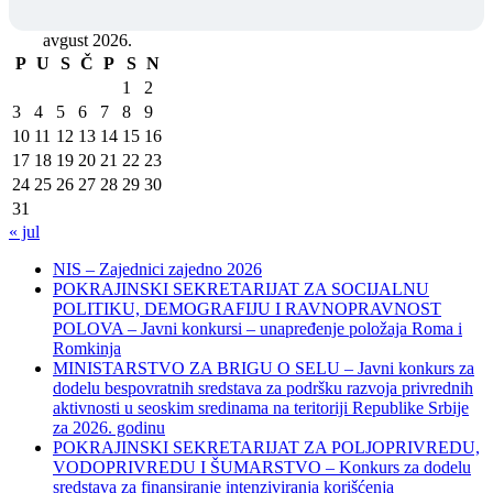
avgust 2026.
P
U
S
Č
P
S
N
1
2
3
4
5
6
7
8
9
10
11
12
13
14
15
16
17
18
19
20
21
22
23
24
25
26
27
28
29
30
31
« jul
NIS – Zajednici zajedno 2026
POKRAJINSKI SEKRETARIJAT ZA SOCIJALNU
POLITIKU, DEMOGRAFIJU I RAVNOPRAVNOST
POLOVA – Javni konkursi – unapređenje položaja Roma i
Romkinja
MINISTARSTVO ZA BRIGU O SELU – Javni konkurs za
dodelu bespovratnih sredstava za podršku razvoja privrednih
aktivnosti u seoskim sredinama na teritoriji Republike Srbije
za 2026. godinu
POKRAJINSKI SEKRETARIJAT ZA POLJOPRIVREDU,
VODOPRIVREDU I ŠUMARSTVO – Konkurs za dodelu
sredstava za finansiranje intenziviranja korišćenja