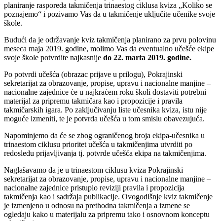
planiranje rasporeda takmičenja trinaestog ciklusa kviza „Koliko se
poznajemo“ i pozivamo Vas da u takmičenje uključite učenike svoje
škole.
Budući da je održavanje kviz takmičenja planirano za prvu polovinu
meseca maja 2019. godine, molimo Vas da eventualno učešće ekipe
svoje škole potvrdite najkasnije
do 22. marta 2019. godine.
Po potvrdi učešća (obrazac prijave u prilogu), Pokrajinski
sekretarijat za obrazovanje, propise, upravu i nacionalne manjine –
nacionalne zajednice će u najkraćem roku školi dostaviti potrebni
materijal za pripremu takmičara kao i propozicije i pravila
takmičarskih igara. Po zaključivanju liste učesnika kviza, istu nije
moguće izmeniti, te je potvrda učešća u tom smislu obavezujuća.
Napominjemo da će se zbog ograničenog broja ekipa-učesnika u
trinaestom ciklusu prioritet učešća u takmičenjima utvrditi po
redosledu prijavljivanja tj. potvrde učešća ekipa na takmičenjima.
Naglašavamo da je u trinaestom ciklusu kviza Pokrajinski
sekretarijat za obrazovanje, propise, upravu i nacionalne manjine –
nacionalne zajednice pristupio reviziji pravila i propozicija
takmičenja kao i sadržaja publikacije. Ovogodišnje kviz takmičenje
je izmenjeno u odnosu na prethodna takmičenja a izmene se
ogledaju kako u materijalu za pripremu tako i osnovnom konceptu