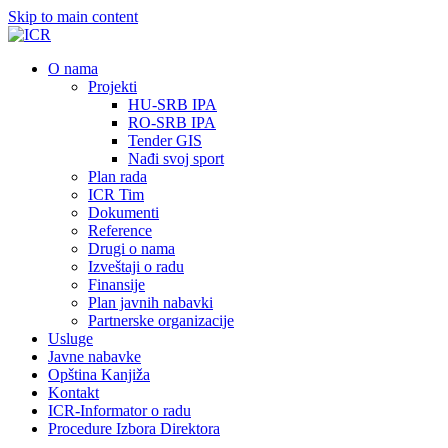
Skip to main content
О nama
Projekti
HU-SRB IPA
RO-SRB IPA
Tender GIS
Nađi svoj sport
Plan rada
ICR Tim
Dokumenti
Reference
Drugi o nama
Izveštaji o radu
Finansije
Plan javnih nabavki
Partnerske organizacije
Usluge
Javne nabavke
Opština Kanjiža
Kontakt
ICR-Informator o radu
Procedure Izbora Direktora