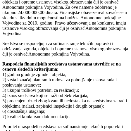
objekata i opreme ustanova visokog obrazovanja čiji je osnivač
Autonomna pokrajina Vojvodina. Za ove namene odobreno je
ukupno 24.000.000,00 dinara. Finansijske obaveze realizovaće se u
skladu s likvidnim mogućnostima budžeta Autonomne pokrajine
Vojvodine za 2019. godinu. Pravo učestvovanja na konkursu imaju
ustanove visokog obrazovanja čiji je osnivač Autonomna pokrajina
Vojvodina.
Sredstva se raspodeljuju za sufinansiranje tekućih popravki i
održavanja zgrada, objekata i opreme ustanova visokog obrazovanja
čiji je osnivač Autonomna pokrajina Vojvodina.
Raspodela finansijskih sredstava ustanovama utvrdiće se na
osnovu sledećih kriterijuma:
1) godina gradnje zgrade i objekta;
2) vrsta i značaj planiranih radova za poboljšanje uslova rada i
poslovanja ustanove;
3) ukupni troškovi potrebni za realizaciju;
4) iznos sredstava koji se traži od Sekretarijata;
5) procenjeni rizici zbog kvara ili nedostataka na sredstvima za rad i
objektima (nalazi, zapisnici inspekcije i drugih organa);
6) dosadašnja ulaganja;
7) kvalitet konkursne dokumentacije.
Prioritet u raspodeli sredstava za sufinansiranje tekućih popravki i