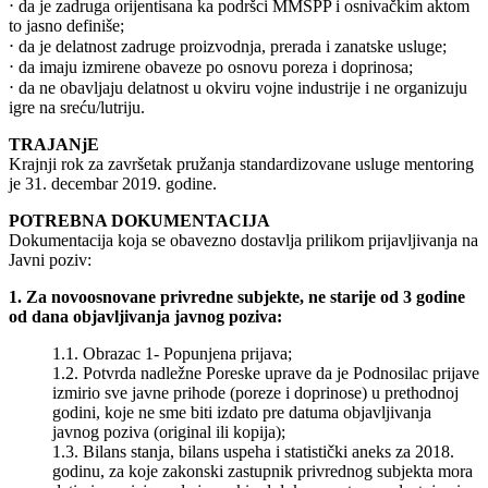
⋅ da je zadruga orijentisana ka podršci MMSPP i osnivačkim aktom
to jasno definiše;
⋅ da je delatnost zadruge proizvodnja, prerada i zanatske usluge;
⋅ da imaju izmirene obaveze po osnovu poreza i doprinosa;
⋅ da ne obavljaju delatnost u okviru vojne industrije i ne organizuju
igre na sreću/lutriju.
TRAJANjE
Krajnji rok za završetak pružanja standardizovane usluge mentoring
je 31. decembar 2019. godine.
POTREBNA DOKUMENTACIJA
Dokumentacija koja se obavezno dostavlja prilikom prijavljivanja na
Javni poziv:
1. Za novoosnovane privredne subjekte, ne starije od 3 godine
od dana objavljivanja javnog poziva:
1.1. Obrazac 1- Popunjena prijava;
1.2. Potvrda nadležne Poreske uprave da je Podnosilac prijave
izmirio sve javne prihode (poreze i doprinose) u prethodnoj
godini, koje ne sme biti izdato pre datuma objavljivanja
javnog poziva (original ili kopija);
1.3. Bilans stanja, bilans uspeha i statistički aneks za 2018.
godinu, za koje zakonski zastupnik privrednog subjekta mora