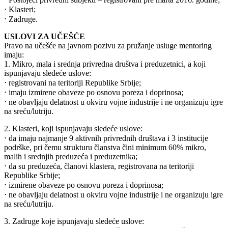
⋅ Klasteri;
⋅ Zadruge.
USLOVI ZA UČEŠĆE
Pravo na učešće na javnom pozivu za pružanje usluge mentoring
imaju:
1. Mikro, mala i srednja privredna društva i preduzetnici, a koji
ispunjavaju sledeće uslove:
⋅ registrovani na teritoriji Republike Srbije;
⋅ imaju izmirene obaveze po osnovu poreza i doprinosa;
⋅ ne obavljaju delatnost u okviru vojne industrije i ne organizuju igre
na sreću/lutriju.
2. Klasteri, koji ispunjavaju sledeće uslove:
⋅ da imaju najmanje 9 aktivnih privrednih društava i 3 institucije
podrške, pri čemu strukturu članstva čini minimum 60% mikro,
malih i srednjih preduzeća i preduzetnika;
⋅ da su preduzeća, članovi klastera, registrovana na teritoriji
Republike Srbije;
⋅ izmirene obaveze po osnovu poreza i doprinosa;
⋅ ne obavljaju delatnost u okviru vojne industrije i ne organizuju igre
na sreću/lutriju.
3. Zadruge koje ispunjavaju sledeće uslove: