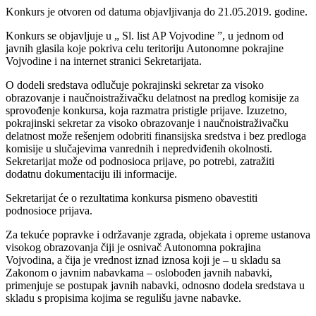
Konkurs je otvoren od datuma objavljivanja do 21.05.2019. godine.
Konkurs se objavljuje u „ Sl. list AP Vojvodine ”, u jednom od
javnih glasila koje pokriva celu teritoriju Autonomne pokrajine
Vojvodine i na internet stranici Sekretarijata.
O dodeli sredstava odlučuje pokrajinski sekretar za visoko
obrazovanje i naučnoistraživačku delatnost na predlog komisije za
sprovođenje konkursa, koja razmatra pristigle prijave. Izuzetno,
pokrajinski sekretar za visoko obrazovanje i naučnoistraživačku
delatnost može rešenjem odobriti finansijska sredstva i bez predloga
komisije u slučajevima vanrednih i nepredviđenih okolnosti.
Sekretarijat može od podnosioca prijave, po potrebi, zatražiti
dodatnu dokumentaciju ili informacije.
Sekretarijat će o rezultatima konkursa pismeno obavestiti
podnosioce prijava.
Za tekuće popravke i održavanje zgrada, objekata i opreme ustanova
visokog obrazovanja čiji je osnivač Autonomna pokrajina
Vojvodina, a čija je vrednost iznad iznosa koji je – u skladu sa
Zakonom o javnim nabavkama – oslobođen javnih nabavki,
primenjuje se postupak javnih nabavki, odnosno dodela sredstava u
skladu s propisima kojima se regulišu javne nabavke.