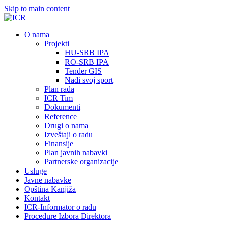
Skip to main content
О nama
Projekti
HU-SRB IPA
RO-SRB IPA
Tender GIS
Nađi svoj sport
Plan rada
ICR Tim
Dokumenti
Reference
Drugi o nama
Izveštaji o radu
Finansije
Plan javnih nabavki
Partnerske organizacije
Usluge
Javne nabavke
Opština Kanjiža
Kontakt
ICR-Informator o radu
Procedure Izbora Direktora