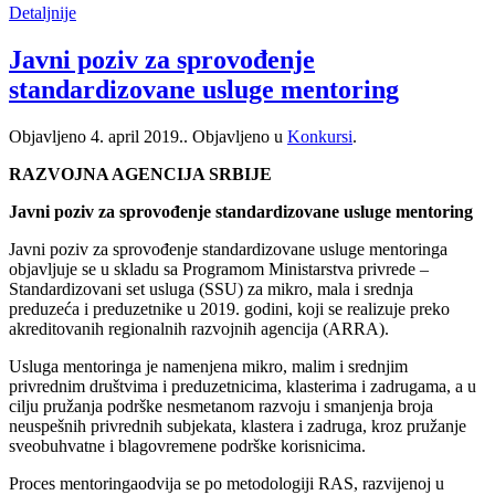
Detaljnije
Javni poziv za sprovođenje
standardizovane usluge mentoring
Objavljeno
4. april 2019.
. Objavljeno u
Konkursi
.
RAZVOJNA AGENCIJA SRBIJE
Javni poziv za sprovođenje standardizovane usluge mentoring
Javni poziv za sprovođenje standardizovane usluge mentoringa
objavljuje se u skladu sa Programom Ministarstva privrede –
Standardizovani set usluga (SSU) za mikro, mala i srednja
preduzeća i preduzetnike u 2019. godini, koji se realizuje preko
akreditovanih regionalnih razvojnih agencija (ARRA).
Usluga mentoringa je namenjena mikro, malim i srednjim
privrednim društvima i preduzetnicima, klasterima i zadrugama, a u
cilju pružanja podrške nesmetanom razvoju i smanjenja broja
neuspešnih privrednih subjekata, klastera i zadruga, kroz pružanje
sveobuhvatne i blagovremene podrške korisnicima.
Proces mentoringaodvija se po metodologiji RAS, razvijenoj u