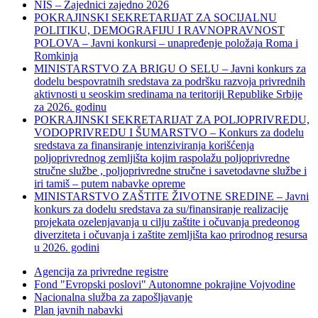
NIS – Zajednici zajedno 2026
POKRAJINSKI SEKRETARIJAT ZA SOCIJALNU
POLITIKU, DEMOGRAFIJU I RAVNOPRAVNOST
POLOVA – Javni konkursi – unapređenje položaja Roma i
Romkinja
MINISTARSTVO ZA BRIGU O SELU – Javni konkurs za
dodelu bespovratnih sredstava za podršku razvoja privrednih
aktivnosti u seoskim sredinama na teritoriji Republike Srbije
za 2026. godinu
POKRAJINSKI SEKRETARIJAT ZA POLJOPRIVREDU,
VODOPRIVREDU I ŠUMARSTVO – Konkurs za dodelu
sredstava za finansiranje intenziviranja korišćenja
poljoprivrednog zemljišta kojim raspolažu poljoprivredne
stručne službe , poljoprivredne stručne i savetodavne službe i
iri tamiš ‒ putem nabavke opreme
MINISTARSTVO ZAŠTITE ŽIVOTNE SREDINE – Javni
konkurs za dodelu sredstava za su/finansiranje realizacije
projekata ozelenjavanja u cilju zaštite i očuvanja predeonog
diverziteta i očuvanja i zaštite zemljišta kao prirodnog resursa
u 2026. godini
Agencija za privredne registre
Fond "Evropski poslovi" Autonomne pokrajine Vojvodine
Nacionalna služba za zapošljavanje
Plan javnih nabavki