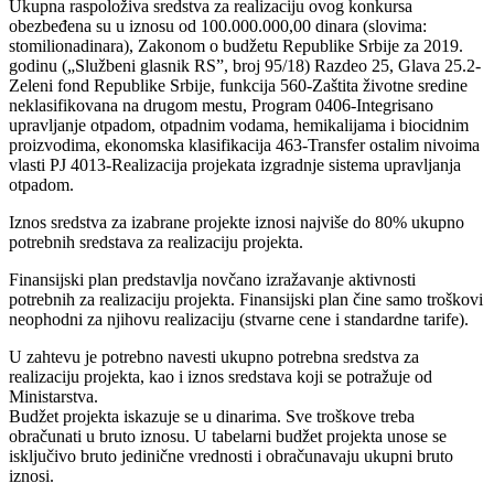
Ukupna raspoloživa sredstva za realizaciju ovog konkursa
obezbeđena su u iznosu od 100.000.000,00 dinara (slovima:
stomilionadinara), Zakonom o budžetu Republike Srbije za 2019.
godinu („Službeni glasnik RS”, broj 95/18) Razdeo 25, Glava 25.2-
Zeleni fond Republike Srbije, funkcija 560-Zaštita životne sredine
neklasifikovana na drugom mestu, Program 0406-Integrisano
upravljanje otpadom, otpadnim vodama, hemikalijama i biocidnim
proizvodima, ekonomska klasifikacija 463-Transfer ostalim nivoima
vlasti PJ 4013-Realizacija projekata izgradnje sistema upravljanja
otpadom.
Iznos sredstva za izabrane projekte iznosi najviše do 80% ukupno
potrebnih sredstava za realizaciju projekta.
Finansijski plan predstavlja novčano izražavanje aktivnosti
potrebnih za realizaciju projekta. Finansijski plan čine samo troškovi
neophodni za njihovu realizaciju (stvarne cene i standardne tarife).
U zahtevu je potrebno navesti ukupno potrebna sredstva za
realizaciju projekta, kao i iznos sredstava koji se potražuje od
Ministarstva.
Budžet projekta iskazuje se u dinarima. Sve troškove treba
obračunati u bruto iznosu. U tabelarni budžet projekta unose se
isključivo bruto jedinične vrednosti i obračunavaju ukupni bruto
iznosi.