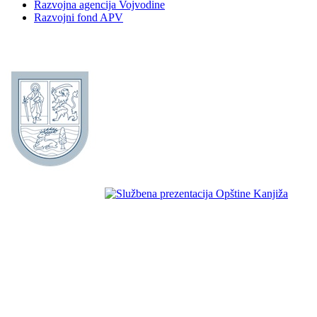
Razvojna agencija Vojvodine
Razvojni fond APV