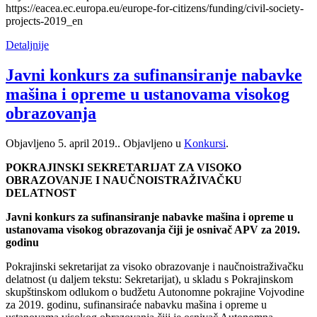
https://eacea.ec.europa.eu/europe-for-citizens/funding/civil-society-
projects-2019_en
Detaljnije
Javni konkurs za sufinansiranje nabavke
mašina i opreme u ustanovama visokog
obrazovanja
Objavljeno
5. april 2019.
. Objavljeno u
Konkursi
.
POKRAJINSKI SEKRETARIJAT ZA VISOKO
OBRAZOVANJE I NAUČNOISTRAŽIVAČKU
DELATNOST
Javni konkurs za sufinansiranje nabavke mašina i opreme u
ustanovama visokog obrazovanja čiji je osnivač APV za 2019.
godinu
Pokrajinski sekretarijat za visoko obrazovanje i naučnoistraživačku
delatnost (u daljem tekstu: Sekretarijat), u skladu s Pokrajinskom
skupštinskom odlukom o budžetu Autonomne pokrajine Vojvodine
za 2019. godinu, sufinansiraće nabavku mašina i opreme u