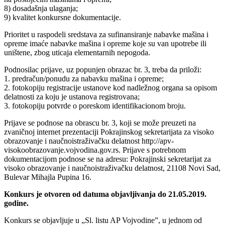
8) dosadašnja ulaganja;
9) kvalitet konkursne dokumentacije.
Prioritet u raspodeli sredstava za sufinansiranje nabavke mašina i
opreme imaće nabavke mašina i opreme koje su van upotrebe ili
uništene, zbog uticaja elementarnih nepogoda.
Podnosilac prijave, uz popunjen obrazac br. 3, treba da priloži:
1. predračun/ponudu za nabavku mašina i opreme;
2. fotokopiju registracije ustanove kod nadležnog organa sa opisom
delatnosti za koju je ustanova registrovana;
3. fotokopiju potvrde o poreskom identifikacionom broju.
Prijave se podnose na obrascu br. 3, koji se može preuzeti na
zvaničnoj internet prezentaciji Pokrajinskog sekretarijata za visoko
obrazovanje i naučnoistraživačku delatnost http://apv-
visokoobrazovanje.vojvodina.gov.rs. Prijave s potrebnom
dokumentacijom podnose se na adresu: Pokrajinski sekretarijat za
visoko obrazovanje i naučnoistraživačku delatnost, 21108 Novi Sad,
Bulevar Mihajla Pupina 16.
Konkurs je otvoren od datuma objavljivanja do 21.05.2019.
godine.
Konkurs se objavljuje u „Sl. listu AP Vojvodine”, u jednom od