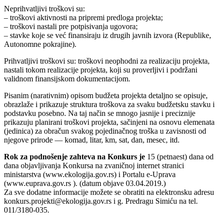
Neprihvatljivi troškovi su:
– troškovi aktivnosti na pripremi predloga projekta;
– troškovi nastali pre potpisivanja ugovora;
– stavke koje se već finansiraju iz drugih javnih izvora (Republike,
Autonomne pokrajine).
Prihvatljivi troškovi su: troškovi neophodni za realizaciju projekta,
nastali tokom realizacije projekta, koji su proverljivi i podržani
validnom finansijskom dokumentacijom.
Pisanim (narativnim) opisom budžeta projekta detaljno se opisuje,
obrazlaže i prikazuje struktura troškova za svaku budžetsku stavku i
podstavku posebno. Na taj način se mnogo jasnije i preciznije
prikazuju planirani troškovi projekta, sačinjeni na osnovu elemenata
(jedinica) za obračun svakog pojedinačnog troška u zavisnosti od
njegove prirode ― komad, litar, km, sat, dan, mesec, itd.
Rok za podnošenje zahteva na Konkurs je
15 (petnaest) dana od
dana objavljivanja Konkursa na zvaničnoj internet stranici
ministarstva (www.ekologija.gov.rs) i Portalu e-Uprava
(www.euprava.gov.rs ). (datum objave 03.04.2019.)
Za sve dodatne informacije možete se obratiti na elektronsku adresu
konkurs.projekti@ekologija.gov.rs i g. Predragu Simiću na tel.
011/3180-035.