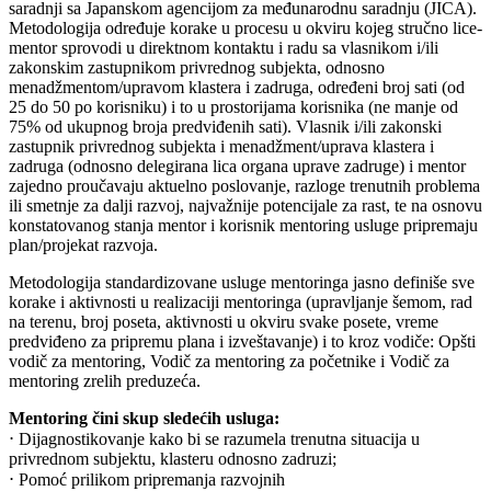
saradnji sa Japanskom agencijom za međunarodnu saradnju (JICA).
Metodologija određuje korake u procesu u okviru kojeg stručno lice-
mentor sprovodi u direktnom kontaktu i radu sa vlasnikom i/ili
zakonskim zastupnikom privrednog subjekta, odnosno
menadžmentom/upravom klastera i zadruga, određeni broj sati (od
25 do 50 po korisniku) i to u prostorijama korisnika (ne manje od
75% od ukupnog broja predviđenih sati). Vlasnik i/ili zakonski
zastupnik privrednog subjekta i menadžment/uprava klastera i
zadruga (odnosno delegirana lica organa uprave zadruge) i mentor
zajedno proučavaju aktuelno poslovanje, razloge trenutnih problema
ili smetnje za dalji razvoj, najvažnije potencijale za rast, te na osnovu
konstatovanog stanja mentor i korisnik mentoring usluge pripremaju
plan/projekat razvoja.
Metodologija standardizovane usluge mentoringa jasno definiše sve
korake i aktivnosti u realizaciji mentoringa (upravljanje šemom, rad
na terenu, broj poseta, aktivnosti u okviru svake posete, vreme
predviđeno za pripremu plana i izveštavanje) i to kroz vodiče: Opšti
vodič za mentoring, Vodič za mentoring za početnike i Vodič za
mentoring zrelih preduzeća.
Mentoring čini skup sledećih usluga:
⋅ Dijagnostikovanje kako bi se razumela trenutna situacija u
privrednom subjektu, klasteru odnosno zadruzi;
⋅ Pomoć prilikom pripremanja razvojnih