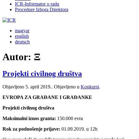
ICR-Informator o radu
Procedure Izbora Direktora
magyar
english
deutsch
Autor:
Ξ
Projekti civilnog društva
Objavljeno
5. april 2019.
. Objavljeno u
Konkursi
.
EVROPA ZA GRAĐANE I GRAĐANKE
Projekti civilnog društva
Maksimalni iznos granta:
150.000 evra
Rok za podnošenje prijave:
01.09.2019. u 12h