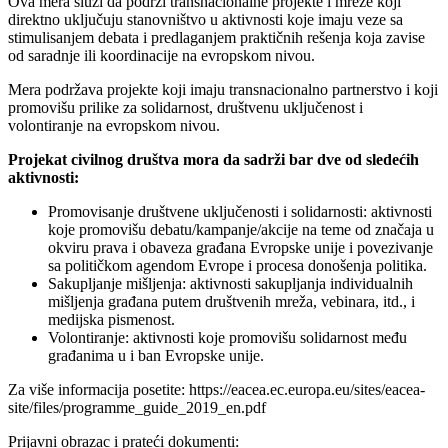
Ova mera služi da podrži transnacionalne projekte i mreže koji
direktno uključuju stanovništvo u aktivnosti koje imaju veze sa
stimulisanjem debata i predlaganjem praktičnih rešenja koja zavise
od saradnje ili koordinacije na evropskom nivou.
Mera podržava projekte koji imaju transnacionalno partnerstvo i koji
promovišu prilike za solidarnost, društvenu uključenost i
volontiranje na evropskom nivou.
Projekat civilnog društva mora da sadrži bar dve od sledećih
aktivnosti:
Promovisanje društvene uključenosti i solidarnosti: aktivnosti
koje promovišu debatu/kampanje/akcije na teme od značaja u
okviru prava i obaveza građana Evropske unije i povezivanje
sa političkom agendom Evrope i procesa donošenja politika.
Sakupljanje mišljenja: aktivnosti sakupljanja individualnih
mišljenja građana putem društvenih mreža, vebinara, itd., i
medijska pismenost.
Volontiranje: aktivnosti koje promovišu solidarnost među
građanima u i ban Evropske unije.
Za više informacija posetite: https://eacea.ec.europa.eu/sites/eacea-
site/files/programme_guide_2019_en.pdf
Prijavni obrazac i prateći dokumenti: