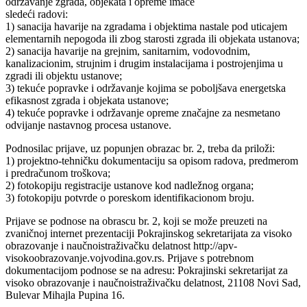
održavanje zgrada, objekata i opreme imaće
sledeći radovi:
1) sanacija havarije na zgradama i objektima nastale pod uticajem
elementarnih nepogoda ili zbog starosti zgrada ili objekata ustanova;
2) sanacija havarije na grejnim, sanitarnim, vodovodnim,
kanalizacionim, strujnim i drugim instalacijama i postrojenjima u
zgradi ili objektu ustanove;
3) tekuće popravke i održavanje kojima se poboljšava energetska
efikasnost zgrada i objekata ustanove;
4) tekuće popravke i održavanje opreme značajne za nesmetano
odvijanje nastavnog procesa ustanove.
Podnosilac prijave, uz popunjen obrazac br. 2, treba da priloži:
1) projektno-tehničku dokumentaciju sa opisom radova, predmerom
i predračunom troškova;
2) fotokopiju registracije ustanove kod nadležnog organa;
3) fotokopiju potvrde o poreskom identifikacionom broju.
Prijave se podnose na obrascu br. 2, koji se može preuzeti na
zvaničnoj internet prezentaciji Pokrajinskog sekretarijata za visoko
obrazovanje i naučnoistraživačku delatnost http://apv-
visokoobrazovanje.vojvodina.gov.rs. Prijave s potrebnom
dokumentacijom podnose se na adresu: Pokrajinski sekretarijat za
visoko obrazovanje i naučnoistraživačku delatnost, 21108 Novi Sad,
Bulevar Mihajla Pupina 16.