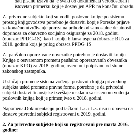
dati pisanu izjavu da je svaki od dokumenata verodostojan i
istovetan primerku koji je dostavljen APR na konačnu obradu.
Za privredne subjekte koji su vodili poslovne knjige po sistemu
prostog knjigovodstva potrebno je dostaviti kopije Poreske prijave
za konačno utvrđivanje poreza na prihode od samostalne delatnosti i
doprinosa za obavezno socijalno osiguranje za 2018. godinu
(obrazac PPDG-1S), kao i kopiju bilansa uspeha (obrazac BU) za
2018. godinu koja je prilog obrasca PPDG-1S.
Za paušalno oporezivane obveznike potrebno je dostaviti kopiju
Knjige o ostvarenom prometu paušalno oporezovanih obveznika
(obrazac KPO) za 2018. godinu, overenu i potpisanu od strane
zakonskog zastupnika.
U slučaju promene sistema vođenja poslovnih knjiga privrednog
subjekta usled promene pravne forme, potrebno je da privredni
subjekt dostavi finansijske izveštaje u skladu sa sistemom vođenja
poslovnih knjiga koji je primenjivao u 2018. godini.
Napomena:Dokumentaciju pod tačkom 1.2. i 1.3. nisu u obavezi da
dostave privredni subjekti registrovani u 2019. godini.
2. Za privredne subjekte koji su registrovani pre marta 2016.
godine: