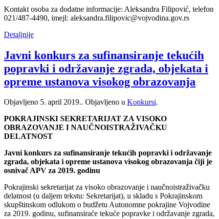
Kontakt osoba za dodatne informacije: Aleksandra Filipović, telefon
021/487-4490, imejl: aleksandra.filipovic@vojvodina.gov.rs
Detaljnije
Javni konkurs za sufinansiranje tekućih
popravki i održavanje zgrada, objekata i
opreme ustanova visokog obrazovanja
Objavljeno
5. april 2019.
. Objavljeno u
Konkursi
.
POKRAJINSKI SEKRETARIJAT ZA VISOKO
OBRAZOVANJE I NAUČNOISTRAŽIVAČKU
DELATNOST
Javni konkurs za sufinansiranje tekućih popravki i održavanje
zgrada, objekata i opreme ustanova visokog obrazovanja čiji je
osnivač APV za 2019. godinu
Pokrajinski sekretarijat za visoko obrazovanje i naučnoistraživačku
delatnost (u daljem tekstu: Sekretarijat), u skladu s Pokrajinskom
skupštinskom odlukom o budžetu Autonomne pokrajine Vojvodine
za 2019. godinu, sufinansiraće tekuće popravke i održavanje zgrada,