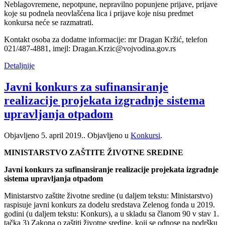
Neblagovremene, nepotpune, nepravilno popunjene prijave, prijave
koje su podnela neovlašćena lica i prijave koje nisu predmet
konkursa neće se razmatrati.
Kontakt osoba za dodatne informacije: mr Dragan Kržić, telefon
021/487-4881, imejl: Dragan.Krzic@vojvodina.gov.rs
Detaljnije
Javni konkurs za sufinansiranje
realizacije projekata izgradnje sistema
upravljanja otpadom
Objavljeno
5. april 2019.
. Objavljeno u
Konkursi
.
MINISTARSTVO ZAŠTITE ŽIVOTNE SREDINE
Javni konkurs za sufinansiranje realizacije projekata izgradnje
sistema upravljanja otpadom
Ministarstvo zaštite životne sredine (u daljem tekstu: Ministarstvo)
raspisuje javni konkurs za dodelu sredstava Zelenog fonda u 2019.
godini (u daljem tekstu: Konkurs), a u skladu sa članom 90 v stav 1.
tačka 3) Zakona o zaštiti životne sredine, koji se odnose na podršku