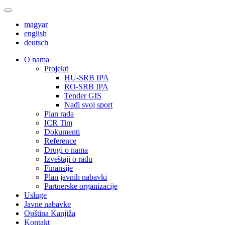
magyar
english
deutsch
О nama
Projekti
HU-SRB IPA
RO-SRB IPA
Tender GIS
Nađi svoj sport
Plan rada
ICR Tim
Dokumenti
Reference
Drugi o nama
Izveštaji o radu
Finansije
Plan javnih nabavki
Partnerske organizacije
Usluge
Javne nabavke
Opština Kanjiža
Kontakt