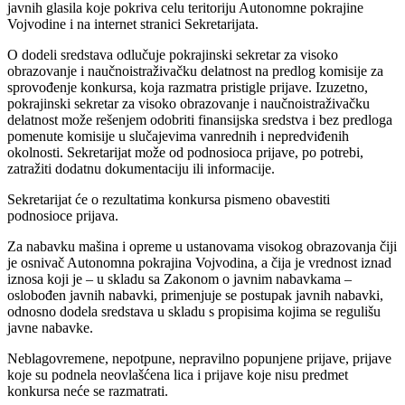
javnih glasila koje pokriva celu teritoriju Autonomne pokrajine
Vojvodine i na internet stranici Sekretarijata.
O dodeli sredstava odlučuje pokrajinski sekretar za visoko
obrazovanje i naučnoistraživačku delatnost na predlog komisije za
sprovođenje konkursa, koja razmatra pristigle prijave. Izuzetno,
pokrajinski sekretar za visoko obrazovanje i naučnoistraživačku
delatnost može rešenjem odobriti finansijska sredstva i bez predloga
pomenute komisije u slučajevima vanrednih i nepredviđenih
okolnosti. Sekretarijat može od podnosioca prijave, po potrebi,
zatražiti dodatnu dokumentaciju ili informacije.
Sekretarijat će o rezultatima konkursa pismeno obavestiti
podnosioce prijava.
Za nabavku mašina i opreme u ustanovama visokog obrazovanja čiji
je osnivač Autonomna pokrajina Vojvodina, a čija je vrednost iznad
iznosa koji je – u skladu sa Zakonom o javnim nabavkama –
oslobođen javnih nabavki, primenjuje se postupak javnih nabavki,
odnosno dodela sredstava u skladu s propisima kojima se regulišu
javne nabavke.
Neblagovremene, nepotpune, nepravilno popunjene prijave, prijave
koje su podnela neovlašćena lica i prijave koje nisu predmet
konkursa neće se razmatrati.