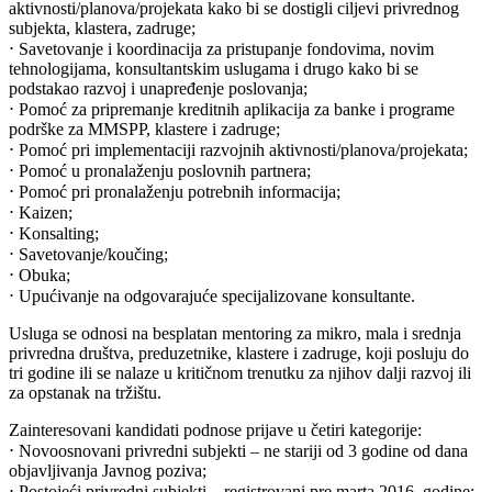
aktivnosti/planova/projekata kako bi se dostigli ciljevi privrednog
subjekta, klastera, zadruge;
⋅ Savetovanje i koordinacija za pristupanje fondovima, novim
tehnologijama, konsultantskim uslugama i drugo kako bi se
podstakao razvoj i unapređenje poslovanja;
⋅ Pomoć za pripremanje kreditnih aplikacija za banke i programe
podrške za MMSPP, klastere i zadruge;
⋅ Pomoć pri implementaciji razvojnih aktivnosti/planova/projekata;
⋅ Pomoć u pronalaženju poslovnih partnera;
⋅ Pomoć pri pronalaženju potrebnih informacija;
⋅ Kaizen;
⋅ Konsalting;
⋅ Savetovanje/koučing;
⋅ Obuka;
⋅ Upućivanje na odgovarajuće specijalizovane konsultante.
Usluga se odnosi na besplatan mentoring za mikro, mala i srednja
privredna društva, preduzetnike, klastere i zadruge, koji posluju do
tri godine ili se nalaze u kritičnom trenutku za njihov dalji razvoj ili
za opstanak na tržištu.
Zainteresovani kandidati podnose prijave u četiri kategorije:
⋅ Novoosnovani privredni subjekti – ne stariji od 3 godine od dana
objavljivanja Javnog poziva;
⋅ Postojeći privredni subjekti – registrovani pre marta 2016. godine;