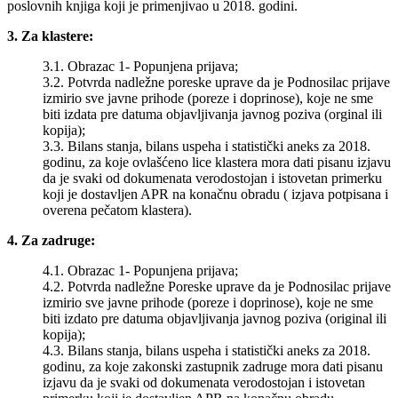
poslovnih knjiga koji je primenjivao u 2018. godini.
3. Za klastere:
3.1. Obrazac 1- Popunjena prijava;
3.2. Potvrda nadležne poreske uprave da je Podnosilac prijave
izmirio sve javne prihode (poreze i doprinose), koje ne sme
biti izdata pre datuma objavljivanja javnog poziva (orginal ili
kopija);
3.3. Bilans stanja, bilans uspeha i statistički aneks za 2018.
godinu, za koje ovlašćeno lice klastera mora dati pisanu izjavu
da je svaki od dokumenata verodostojan i istovetan primerku
koji je dostavljen APR na konačnu obradu ( izjava potpisana i
overena pečatom klastera).
4. Za zadruge:
4.1. Obrazac 1- Popunjena prijava;
4.2. Potvrda nadležne Poreske uprave da je Podnosilac prijave
izmirio sve javne prihode (poreze i doprinose), koje ne sme
biti izdato pre datuma objavljivanja javnog poziva (original ili
kopija);
4.3. Bilans stanja, bilans uspeha i statistički aneks za 2018.
godinu, za koje zakonski zastupnik zadruge mora dati pisanu
izjavu da je svaki od dokumenata verodostojan i istovetan