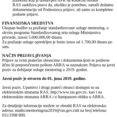
primerku koji je dostavljen APR na konačnu obradu
RAS zadržava pravo da, ukoliko je potrebno, zatraži dodatnu
dokumentaciju od Podnosioca prijave, ali samo za kompletne
podnete prijave.
FINANSIJSKA SREDSTVA
Ukupan budžet za pružanje standardizovane usluge mentoring, u
okviru programa Standardizovanog seta usluga Ministarstva
privrede, iznosi 5.000.000,00 dinara.
Za pružanje usluge opredeljen je bruto iznos od 1.700,00 dinara po
satu.
NAČIN PRIJAVLjIVANjA
Prijave sa svim pratećim obrascima i dokumentacijom se podnose
lično ili preporučenom poštom ARRA sa naznakom: Prijava na javni
poziv za dobijanje usluge mentoring u 2019. godini.
Javni poziv je otvoren do 01. juna 2019. godine.
Javni poziv, Uputstvo i drugi prateći obrasci dostupni su na
elektronskim stranama RAS, http://www.ras.gov.rs/, kao i na
elektronskim stranama ARRA i u štampanom obliku u ARRA.
Za detaljnije informacije možete se obratiti RAS na elektronsku
adresu: mailto:mentoringssu2019@ras.gov.rsili na broj telefona:
011/3398 809.