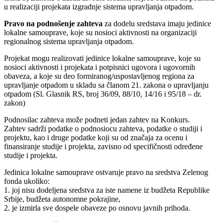
u realizaciji projekata izgradnje sistema upravljanja otpadom.
Pravo na podnošenje zahteva
za dodelu sredstava imaju jedinice
lokalne samouprave, koje su nosioci aktivnosti na organizaciji
regionalnog sistema upravljanja otpadom.
Projekat mogu realizovati jedinice lokalne samouprave, koje su
nosioci aktivnosti i projekata i potpisnici ugovora i ugovornih
obaveza, a koje su deo formiranog/uspostavljenog regiona za
upravljanje otpadom u skladu sa članom 21. zakona o upravljanju
otpadom (Sl. Glasnik RS, broj 36/09, 88/10, 14/16 i 95/18 – dr.
zakon)
Podnosilac zahteva može podneti jedan zahtev na Konkurs.
Zahtev sadrži podatke o podnosiocu zahteva, podatke o studiji i
projektu, kao i druge podatke koji su od značaja za ocenu i
finansiranje studije i projekta, zavisno od specifičnosti određene
studije i projekta.
Jedinica lokalne samouprave ostvaruje pravo na sredstva Zelenog
fonda ukoliko:
1. joj nisu dodeljena sredstva za iste namene iz budžeta Republike
Srbije, budžeta autonomne pokrajine,
2. je izmirla sve dospele obaveze po osnovu javnih prihoda.