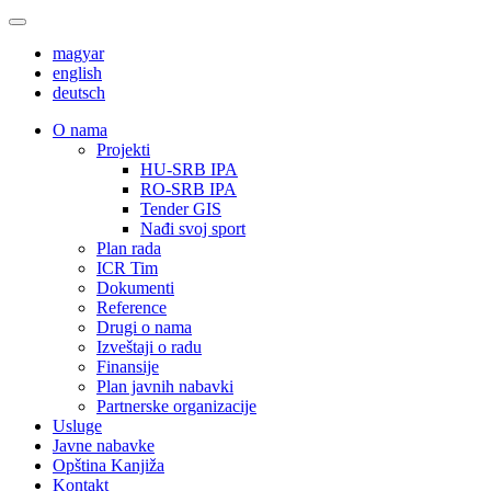
magyar
english
deutsch
О nama
Projekti
HU-SRB IPA
RO-SRB IPA
Tender GIS
Nađi svoj sport
Plan rada
ICR Tim
Dokumenti
Reference
Drugi o nama
Izveštaji o radu
Finansije
Plan javnih nabavki
Partnerske organizacije
Usluge
Javne nabavke
Opština Kanjiža
Kontakt