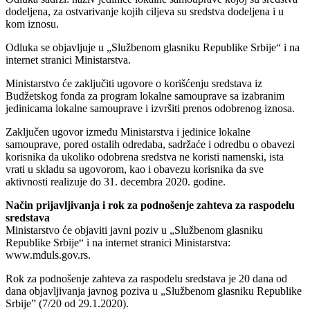
dodeljena, za ostvarivanje kojih ciljeva su sredstva dodeljena i u
kom iznosu.
Odluka se objavljuje u „Službenom glasniku Republike Srbije“ i na
internet stranici Ministarstva.
Ministarstvo će zaključiti ugovore o korišćenju sredstava iz
Budžetskog fonda za program lokalne samouprave sa izabranim
jedinicama lokalne samouprave i izvršiti prenos odobrenog iznosa.
Zaključen ugovor između Ministarstva i jedinice lokalne
samouprave, pored ostalih odredaba, sadržaće i odredbu o obavezi
korisnika da ukoliko odobrena sredstva ne koristi namenski, ista
vrati u skladu sa ugovorom, kao i obavezu korisnika da sve
aktivnosti realizuje do 31. decembra 2020. godine.
Način prijavljivanja i rok za podnošenje zahteva za raspodelu
sredstava
Ministarstvo će objaviti javni poziv u „Službenom glasniku
Republike Srbije“ i na internet stranici Ministarstva:
www.mduls.gov.rs.
Rok za podnošenje zahteva za raspodelu sredstava je 20 dana od
dana objavljivanja javnog poziva u „Službenom glasniku Republike
Srbije” (7/20 od 29.1.2020).