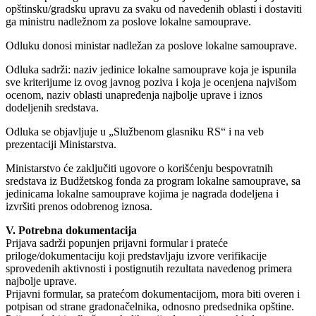
opštinsku/gradsku upravu za svaku od navedenih oblasti i dostaviti
ga ministru nadležnom za poslove lokalne samouprave.
Odluku donosi ministar nadležan za poslove lokalne samouprave.
Odluka sadrži: naziv jedinice lokalne samouprave koja je ispunila
sve kriterijume iz ovog javnog poziva i koja je ocenjena najvišom
ocenom, naziv oblasti unapređenja najbolje uprave i iznos
dodeljenih sredstava.
Odluka se objavljuje u „Službenom glasniku RS“ i na veb
prezentaciji Ministarstva.
Ministarstvo će zaključiti ugovore o korišćenju bespovratnih
sredstava iz Budžetskog fonda za program lokalne samouprave, sa
jedinicama lokalne samouprave kojima je nagrada dodeljena i
izvršiti prenos odobrenog iznosa.
V. Potrebna dokumentacija
Prijava sadrži popunjen prijavni formular i prateće
priloge/dokumentaciju koji predstavljaju izvore verifikacije
sprovedenih aktivnosti i postignutih rezultata navedenog primera
najbolje uprave.
Prijavni formular, sa pratećom dokumentacijom, mora biti overen i
potpisan od strane gradonačelnika, odnosno predsednika opštine.