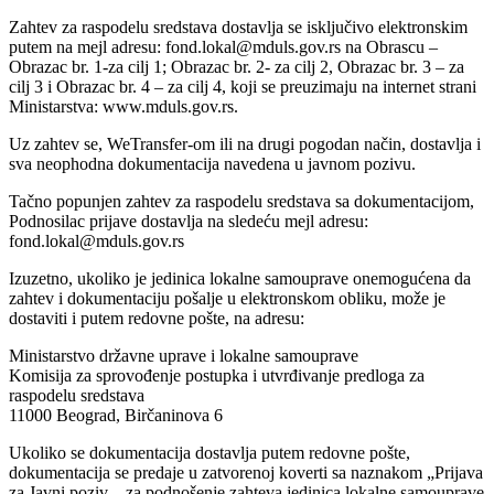
Zahtev za raspodelu sredstava dostavlja se isključivo elektronskim
putem na mejl adresu: fond.lokal@mduls.gov.rs na Obrascu –
Obrazac br. 1-za cilj 1; Obrazac br. 2- za cilj 2, Obrazac br. 3 – za
cilj 3 i Obrazac br. 4 – za cilj 4, koji se preuzimaju na internet strani
Ministarstva: www.mduls.gov.rs.
Uz zahtev se, WeTransfer-om ili na drugi pogodan način, dostavlja i
sva neophodna dokumentacija navedena u javnom pozivu.
Tačno popunjen zahtev za raspodelu sredstava sa dokumentacijom,
Podnosilac prijave dostavlja na sledeću mejl adresu:
fond.lokal@mduls.gov.rs
Izuzetno, ukoliko je jedinica lokalne samouprave onemogućena da
zahtev i dokumentaciju pošalje u elektronskom obliku, može je
dostaviti i putem redovne pošte, na adresu:
Ministarstvo državne uprave i lokalne samouprave
Komisija za sprovođenje postupka i utvrđivanje predloga za
raspodelu sredstava
11000 Beograd, Birčaninova 6
Ukoliko se dokumentacija dostavlja putem redovne pošte,
dokumentacija se predaje u zatvorenoj koverti sa naznakom „Prijava
za Javni poziv – za podnošenje zahteva jedinica lokalne samouprave