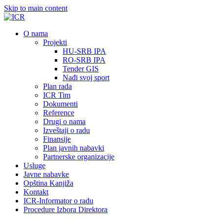
Skip to main content
О nama
Projekti
HU-SRB IPA
RO-SRB IPA
Tender GIS
Nađi svoj sport
Plan rada
ICR Tim
Dokumenti
Reference
Drugi o nama
Izveštaji o radu
Finansije
Plan javnih nabavki
Partnerske organizacije
Usluge
Javne nabavke
Opština Kanjiža
Kontakt
ICR-Informator o radu
Procedure Izbora Direktora