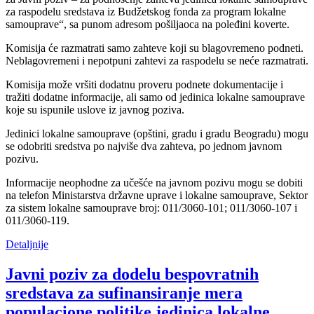
za raspodelu sredstava iz Budžetskog fonda za program lokalne
samouprave“, sa punom adresom pošiljaoca na poleđini koverte.
Komisija će razmatrati samo zahteve koji su blagovremeno podneti.
Neblagovremeni i nepotpuni zahtevi za raspodelu se neće razmatrati.
Komisija može vršiti dodatnu proveru podnete dokumentacije i
tražiti dodatne informacije, ali samo od jedinica lokalne samouprave
koje su ispunile uslove iz javnog poziva.
Jedinici lokalne samouprave (opštini, gradu i gradu Beogradu) mogu
se odobriti sredstva po najviše dva zahteva, po jednom javnom
pozivu.
Informacije neophodne za učešće na javnom pozivu mogu se dobiti
na telefon Ministarstva državne uprave i lokalne samouprave, Sektor
za sistem lokalne samouprave broj: 011/3060-101; 011/3060-107 i
011/3060-119.
Detaljnije
Javni poziv za dodelu bespovratnih
sredstava za sufinansiranje mera
populacione politike jedinica lokalne