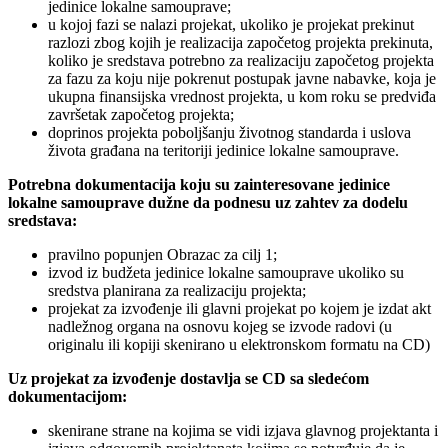
jedinice lokalne samouprave;
u kojoj fazi se nalazi projekat, ukoliko je projekat prekinut
razlozi zbog kojih je realizacija započetog projekta prekinuta,
koliko je sredstava potrebno za realizaciju započetog projekta
za fazu za koju nije pokrenut postupak javne nabavke, koja je
ukupna finansijska vrednost projekta, u kom roku se predviđa
završetak započetog projekta;
doprinos projekta poboljšanju životnog standarda i uslova
života građana na teritoriji jedinice lokalne samouprave.
Potrebna dokumentacija koju su zainteresovane jedinice
lokalne samouprave dužne da podnesu uz zahtev za dodelu
sredstava:
pravilno popunjen Obrazac za cilj 1;
izvod iz budžeta jedinice lokalne samouprave ukoliko su
sredstva planirana za realizaciju projekta;
projekat za izvođenje ili glavni projekat po kojem je izdat akt
nadležnog organa na osnovu kojeg se izvode radovi (u
originalu ili kopiji skenirano u elektronskom formatu na CD)
Uz projekat za izvođenje dostavlja se CD sa sledećom
dokumentacijom:
skenirane strane na kojima se vidi izjava glavnog projektanta i