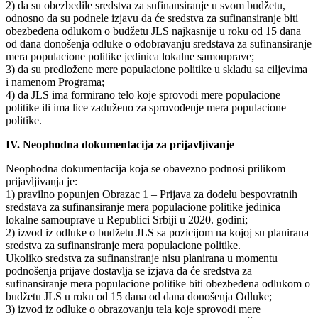
2) da su obezbedile sredstva za sufinansiranje u svom budžetu,
odnosno da su podnele izjavu da će sredstva za sufinansiranje biti
obezbeđena odlukom o budžetu JLS najkasnije u roku od 15 dana
od dana donošenja odluke o odobravanju sredstava za sufinansiranje
mera populacione politike jedinica lokalne samouprave;
3) da su predložene mere populacione politike u skladu sa ciljevima
i namenom Programa;
4) da JLS ima formirano telo koje sprovodi mere populacione
politike ili ima lice zaduženo za sprovođenje mera populacione
politike.
IV. Neophodna dokumentacija za prijavljivanje
Neophodna dokumentacija koja se obavezno podnosi prilikom
prijavljivanja je:
1) pravilno popunjen Obrazac 1 – Prijava za dodelu bespovratnih
sredstava za sufinansiranje mera populacione politike jedinica
lokalne samouprave u Republici Srbiji u 2020. godini;
2) izvod iz odluke o budžetu JLS sa pozicijom na kojoj su planirana
sredstva za sufinansiranje mera populacione politike.
Ukoliko sredstva za sufinansiranje nisu planirana u momentu
podnošenja prijave dostavlja se izjava da će sredstva za
sufinansiranje mera populacione politike biti obezbeđena odlukom o
budžetu JLS u roku od 15 dana od dana donošenja Odluke;
3) izvod iz odluke o obrazovanju tela koje sprovodi mere