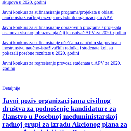
skupova u 2020. godini
Javni konkurs za sufinansiranje programa/projekata u oblasti
naučnoistraživačkog razvoja nevladinih organizacija u APV
Javni konkurs za sufinansiranje obrazovnih programa / projekata
ustanova visokog obrazovanja čiji je osnivač APV za 2020. godinu
Javni konkurs za sufinansiranje učešća na naučnim skupovima u
inostranstvu naučno-istraživačkih radnika i studenata koji su
pokazali posebne rezultate u 2020. godini
Javni konkurs za regresiranje prevoza studenata u APV za 2020.
godinu
Detaljnije
Javni poziv organizacijama civilnog
društva za podnošenje kandidature za
članstvo u Posebnoj međuministarskoj
radnoj grupi za izradu Akcionog plana za