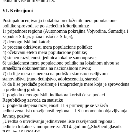
jedna ili više udruženih JLS.
VI. Kriterijumi
Postupak ocenjivanja i odabira predloženih mera populacione
politike sprovodi se po sledećim kriterijumima:
1) pripadnost regionu (Autonomna pokrajina Vojvodina, Šumadija i
zapadna Srbija, južna i istočna Srbija);
2) demografski indikatori;
3) procena održivosti mera populacione politike;
4) očekivani efekti mera populacione politike;
5) stepen razvijenosti jedinica lokalne samouprave;
6) usklađenost mera populacione politike na lokalnom nivou sa
strateškim dokumentima na nacionalnom nivou;
7) da li je mera usmerena na podršku starosno osetljivom
stanovništvu (rano detinjstvo, adolescencija, starost);
8) da li se predlaže proširenje i unapređenje mere koja je sprovođena
u prethodnoj godini.
U pogledu demografskih indikatora koristi će se podaci
Republičkog zavoda za statistiku.
U pogledu stepena razvijenosti JLS primenjuje se važeća
jedinstvena lista razvijenosti regiona i JLS u momentu objavljivanja
Javnog poziva:
„Uredba o utvrđivanju jedinstvene liste razvijenosti regiona i
jedinica lokalne samouprave za 2014. godinu („Službeni glasnik
RS”, br. 104/2014)“