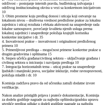
održivost – postojanje internih pravila, budžetskog izdvajanja i
održivog institucionalnog okvira u vezi sa konkretnom inicijativom
10
3. Obim promene koju predlog donosi i uticaja koji ostvaruje na
lokalnom nivou – društvena vrednost predložene prakse za lokalnu
zajednicu i uticaj rezultata i efekata aktivnosti na unapređenje rada
lokalne samouprave, povećanje kvaliteta njenih usluga prema
lokalnoj zajednici i unapređenje položaja krajnjih korisnika
konkretne inicijative i dr. 35
4. Inovativnost prakse – inovativnost i originalnost predloženog
primera 10
5. Primenljivost predloga – mogućnost primene konkretne prakse u
drugim gradovima i opštinama 15
6. Stepen učešća građana/civilnog sektora – uključivanje građana i
civilnog sektora u iniciranju i razvijanju predloga 10
7. Integracija horizontalnih tema – uticaj prakse na unapređenje
ljudskih i manjinski prava, socijalne inkluzije, rodne ravnopravnosti,
položaja mladih i dr. 10
Komisija zadržava pravo da od učesnika zatraži dodatne izvore
verifikacije.
Nakon analize pristiglih prijava i prateće dokumentacije, Komisija
za dodelu godišnje nagrade za najbolju opštinsku/gradsku upravu
utvrdiće predlog odluke o dodeli godišnje nagrade za najbolju