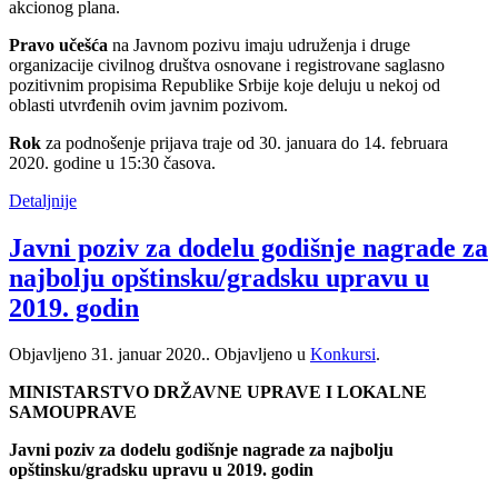
akcionog plana.
Pravo učešća
na Javnom pozivu imaju udruženja i druge
organizacije civilnog društva osnovane i registrovane saglasno
pozitivnim propisima Republike Srbije koje deluju u nekoj od
oblasti utvrđenih ovim javnim pozivom.
Rok
za podnošenje prijava traje od 30. januara do 14. februara
2020. godine u 15:30 časova.
Detaljnije
Javni poziv za dodelu godišnje nagrade za
najbolju opštinsku/gradsku upravu u
2019. godin
Objavljeno
31. januar 2020.
. Objavljeno u
Konkursi
.
MINISTARSTVO DRŽAVNE UPRAVE I LOKALNE
SAMOUPRAVE
Javni poziv za dodelu godišnje nagrade za najbolju
opštinsku/gradsku upravu u 2019. godin