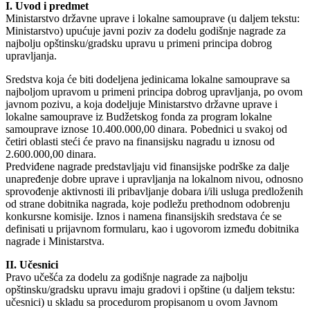
I. Uvod i predmet
Ministarstvo državne uprave i lokalne samouprave (u daljem tekstu:
Ministarstvo) upućuje javni poziv za dodelu godišnje nagrade za
najbolju opštinsku/gradsku upravu u primeni principa dobrog
upravljanja.
Sredstva koja će biti dodeljena jedinicama lokalne samouprave sa
najboljom upravom u primeni principa dobrog upravljanja, po ovom
javnom pozivu, a koja dodeljuje Ministarstvo državne uprave i
lokalne samouprave iz Budžetskog fonda za program lokalne
samouprave iznose 10.400.000,00 dinara. Pobednici u svakoj od
četiri oblasti steći će pravo na finansijsku nagradu u iznosu od
2.600.000,00 dinara.
Predviđene nagrade predstavljaju vid finansijske podrške za dalje
unapređenje dobre uprave i upravljanja na lokalnom nivou, odnosno
sprovođenje aktivnosti ili pribavljanje dobara i/ili usluga predloženih
od strane dobitnika nagrada, koje podležu prethodnom odobrenju
konkursne komisije. Iznos i namena finansijskih sredstava će se
definisati u prijavnom formularu, kao i ugovorom između dobitnika
nagrade i Ministarstva.
II. Učesnici
Pravo učešća za dodelu za godišnje nagrade za najbolju
opštinsku/gradsku upravu imaju gradovi i opštine (u daljem tekstu:
učesnici) u skladu sa procedurom propisanom u ovom Javnom