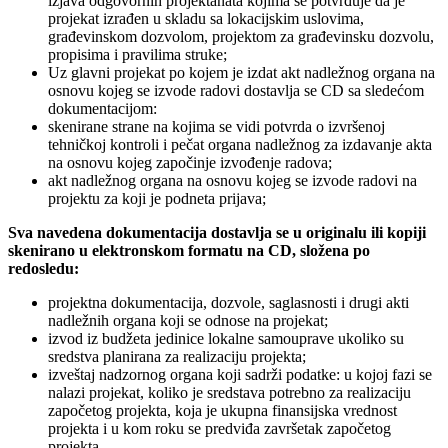
izjava odgovornih projektanata kojima se potvrđuje da je
projekat izrađen u skladu sa lokacijskim uslovima,
građevinskom dozvolom, projektom za građevinsku dozvolu,
propisima i pravilima struke;
Uz glavni projekat po kojem je izdat akt nadležnog organa na
osnovu kojeg se izvode radovi dostavlja se CD sa sledećom
dokumentacijom:
skenirane strane na kojima se vidi potvrda o izvršenoj
tehničkoj kontroli i pečat organa nadležnog za izdavanje akta
na osnovu kojeg započinje izvođenje radova;
akt nadležnog organa na osnovu kojeg se izvode radovi na
projektu za koji je podneta prijava;
Sva navedena dokumentacija dostavlja se u originalu ili kopiji
skenirano u elektronskom formatu na CD, složena po
redosledu:
projektna dokumentacija, dozvole, saglasnosti i drugi akti
nadležnih organa koji se odnose na projekat;
izvod iz budžeta jedinice lokalne samouprave ukoliko su
sredstva planirana za realizaciju projekta;
izveštaj nadzornog organa koji sadrži podatke: u kojoj fazi se
nalazi projekat, koliko je sredstava potrebno za realizaciju
započetog projekta, koja je ukupna finansijska vrednost
projekta i u kom roku se predviđa završetak započetog
projekta.