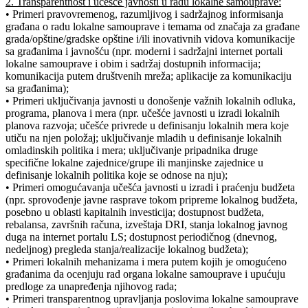
2. Transparentnost i učešće javnosti u radu lokalne samouprave:
• Primeri pravovremenog, razumljivog i sadržajnog informisanja
građana o radu lokalne samouprave i temama od značaja za građane
grada/opštine/gradske opštine i/ili inovativnih vidova komunikacije
sa građanima i javnošću (npr. moderni i sadržajni internet portali
lokalne samouprave i obim i sadržaj dostupnih informacija;
komunikacija putem društvenih mreža; aplikacije za komunikaciju
sa građanima);
• Primeri uključivanja javnosti u donošenje važnih lokalnih odluka,
programa, planova i mera (npr. učešće javnosti u izradi lokalnih
planova razvoja; učešće privrede u definisanju lokalnih mera koje
utiču na njen položaj; uključivanje mladih u definisanje lokalnih
omladinskih politika i mera; uključivanje pripadnika druge
specifične lokalne zajednice/grupe ili manjinske zajednice u
definisanje lokalnih politika koje se odnose na nju);
• Primeri omogućavanja učešća javnosti u izradi i praćenju budžeta
(npr. sprovođenje javne rasprave tokom pripreme lokalnog budžeta,
posebno u oblasti kapitalnih investicija; dostupnost budžeta,
rebalansa, završnih računa, izveštaja DRI, stanja lokalnog javnog
duga na internet portalu LS; dostupnost periodičnog (dnevnog,
nedeljnog) pregleda stanja/realizacije lokalnog budžeta);
• Primeri lokalnih mehanizama i mera putem kojih je omogućeno
građanima da ocenjuju rad organa lokalne samouprave i upućuju
predloge za unapređenja njihovog rada;
• Primeri transparentnog upravljanja poslovima lokalne samouprave