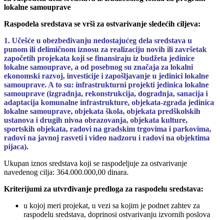
lokalne samouprave
Raspodela sredstava se vrši za ostvarivanje sledećih ciljeva:
1. Učešće u obezbeđivanju nedostajućeg dela sredstava u
punom ili delimičnom iznosu za realizaciju novih ili završetak
započetih projekata koji se finansiraju iz budžeta jedinice
lokalne samouprave, a od posebnog su značaja za lokalni
ekonomski razvoj, investicije i zapošljavanje u jedinici lokalne
samouprave. A to su: infrastrukturni projekti jedinica lokalne
samouprave (izgradnja, rekonstrukcija, dogradnja, sanacija i
adaptacija komunalne infrastrukture, objekata-zgrada jedinica
lokalne samouprave, objekata škola, objekata predškolskih
ustanova i drugih nivoa obrazovanja, objekata kulture,
sportskih objekata, radovi na gradskim trgovima i parkovima,
radovi na javnoj rasveti i video nadzoru i radovi na objektima
pijaca).
Ukupan iznos sredstava koji se raspodeljuje za ostvarivanje
navedenog cilja: 364.000.000,00 dinara.
Kriterijumi za utvrđivanje predloga za raspodelu sredstava:
u kojoj meri projekat, u vezi sa kojim je podnet zahtev za
raspodelu sredstava, doprinosi ostvarivanju izvornih poslova