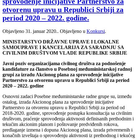
sprovođenje inicijative Partnerstvo za
otvorenu upravu u Republici Srbiji za
period 2020 – 2022. godine.
Objavljeno
31. januar 2020.
. Objavljeno u
Konkursi
.
MINISTARSTVO DRŽAVNE UPRAVE I LOKALNE
SAMOUPRAVE I KANCELARIJA ZA SARADNJU SA
CIVILNIM DRUŠTVOM VLADE REPUBLIKE SRBIJE
Javni poziv organizacijama civilnog društva za podnošenje
kandidature za članstvo u Posebnoj međuministarskoj radnoj
grupi za izradu Akcionog plana za sprovođenje inicijative
Partnerstvo za otvorenu upravu u Republici Srbiji za period
2020 – 2022. godine
Osnovni zadaci Posebne međuministarske radne grupe su, između
ostalog, izrada Akcionog plana za sprovođenje inicijative
Partnerstvo za otvorenu upravu u Republici Srbiji za period od
2018-2020. godine, sprovođenje postupka konsultacija sa civilnim
društvom, praćenje sprovođenja aktivnosti definisanih prethodnim i
tekućim akcionim planom i poštovanje predviđenih rokova,
predlaganje izmena i dopuna Akcionog plana, izrada privremenih i
konačnih izveštaja o sprovođenju aktivnosti iz prethodnog i tekućeg