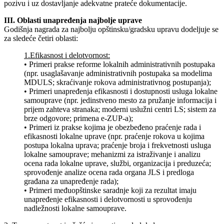
pozivu i uz dostavljanje adekvatne prateće dokumentacije.
III. Oblasti unapređenja najbolje uprave
Godišnja nagrada za najbolju opštinsku/gradsku upravu dodeljuje se
za sledeće četiri oblasti:
1.Efikasnost i delotvornost:
• Primeri prakse reforme lokalnih administrativnih postupaka
(npr. usaglašavanje administrativnih postupaka sa modelima
MDULS; skraćivanje rokova administrativnog postupanja);
• Primeri unapređenja efikasnosti i dostupnosti usluga lokalne
samouprave (npr. jedinstveno mesto za pružanje informacija i
prijem zahteva stranaka; moderni uslužni centri LS; sistem za
brze odgovore; primena e-ZUP-a);
• Primeri iz prakse kojima je obezbeđeno praćenje rada i
efikasnosti lokalne uprave (npr. praćenje rokova u kojima
postupa lokalna uprava; praćenje broja i frekvetnosti usluga
lokalne samouprave; mehanizmi za istraživanje i analizu
ocena rada lokalne uprave, službi, organizacija i preduzeća;
sprovođenje analize ocena rada organa JLS i predloga
građana za unapređenje rada);
• Primeri međuopštinske saradnje koji za rezultat imaju
unapređenje efikasnosti i delotvornosti u sprovođenju
nadležnosti lokalne samouprave.