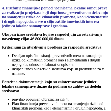
4. Pružanje finansijske pomoći jedinicama lokalne samouprave
za realizaciju projekata koji doprinose preventivnom delovanju
na smanjenju rizika od klimatskih promena, kao i elementarnih
i drugih nepogoda, a sve u cilju zaštite imovinskih interesa
jedinica lokalne samouprave i građana.
Ukupan iznos sredstava koji se raspodeljuju za ostvarivanje
navedenog cilja:
46.800.000,00 dinara.
Kriterijumi za utvrđivanje predloga za raspodelu sredstava:
Detaljan opis finansiranja preventivnih mera na smanjenju
rizika od klimatskih promena kao i elementarnih i drugih
nepogoda, odnosno elaborat sa opisom;
ukupan iznos budžetskih sredstava koja su predviđena za te
namene.
Potrebna dokumentacija koju su zainteresovane jedinice
lokalne samouprave dužne da podnesu uz zahtev za dodelu
sredstava:
pravilno popunjen Obrazac za cilj 4;
Plan finansiranja preventivnih mera na smanjenju rizika od
klimatskih promena kao i elementarnih i drugih nepogoda, a