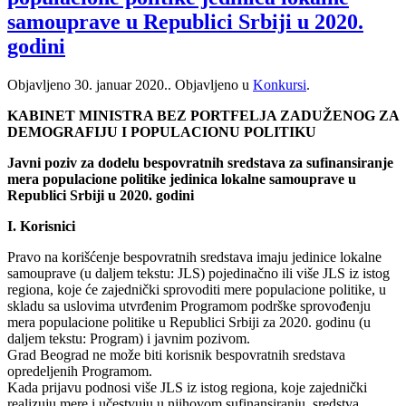
samouprave u Republici Srbiji u 2020.
godini
Objavljeno
30. januar 2020.
. Objavljeno u
Konkursi
.
KABINET MINISTRA BEZ PORTFELJA ZADUŽENOG ZA
DEMOGRAFIJU I POPULACIONU POLITIKU
Javni poziv za dodelu bespovratnih sredstava za sufinansiranje
mera populacione politike jedinica lokalne samouprave u
Republici Srbiji u 2020. godini
I. Korisnici
Pravo na korišćenje bespovratnih sredstava imaju jedinice lokalne
samouprave (u daljem tekstu: JLS) pojedinačno ili više JLS iz istog
regiona, koje će zajednički sprovoditi mere populacione politike, u
skladu sa uslovima utvrđenim Programom podrške sprovođenju
mera populacione politike u Republici Srbiji za 2020. godinu (u
daljem tekstu: Program) i javnim pozivom.
Grad Beograd ne može biti korisnik bespovratnih sredstava
opredeljenih Programom.
Kada prijavu podnosi više JLS iz istog regiona, koje zajednički
realizuju mere i učestvuju u njihovom sufinansiranju, sredstva