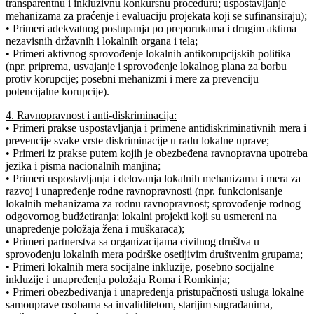
transparentnu i inkluzivnu konkursnu proceduru; uspostavljanje
mehanizama za praćenje i evaluaciju projekata koji se sufinansiraju);
• Primeri adekvatnog postupanja po preporukama i drugim aktima
nezavisnih državnih i lokalnih organa i tela;
• Primeri aktivnog sprovođenje lokalnih antikorupcijskih politika
(npr. priprema, usvajanje i sprovođenje lokalnog plana za borbu
protiv korupcije; posebni mehanizmi i mere za prevenciju
potencijalne korupcije).
4. Ravnopravnost i anti-diskriminacija:
• Primeri prakse uspostavljanja i primene antidiskriminativnih mera i
prevencije svake vrste diskriminacije u radu lokalne uprave;
• Primeri iz prakse putem kojih je obezbeđena ravnopravna upotreba
jezika i pisma nacionalnih manjina;
• Primeri uspostavljanja i delovanja lokalnih mehanizama i mera za
razvoj i unapređenje rodne ravnopravnosti (npr. funkcionisanje
lokalnih mehanizama za rodnu ravnopravnost; sprovođenje rodnog
odgovornog budžetiranja; lokalni projekti koji su usmereni na
unapređenje položaja žena i muškaraca);
• Primeri partnerstva sa organizacijama civilnog društva u
sprovođenju lokalnih mera podrške osetljivim društvenim grupama;
• Primeri lokalnih mera socijalne inkluzije, posebno socijalne
inkluzije i unapređenja položaja Roma i Romkinja;
• Primeri obezbeđivanja i unapređenja pristupačnosti usluga lokalne
samouprave osobama sa invaliditetom, starijim sugrađanima,