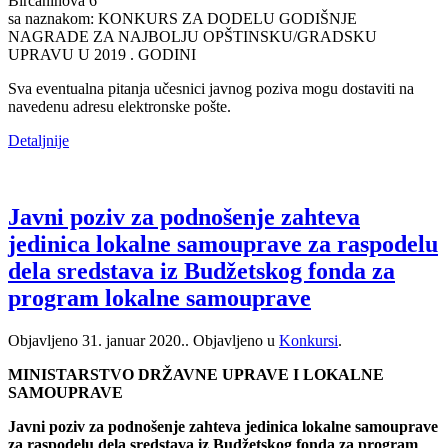
Birčaninova 6
sa naznakom: KONKURS ZA DODELU GODIŠNJE
NAGRADE ZA NAJBOLJU OPŠTINSKU/GRADSKU
UPRAVU U 2019 . GODINI
Sva eventualna pitanja učesnici javnog poziva mogu dostaviti na
navedenu adresu elektronske pošte.
Detaljnije
Javni poziv za podnošenje zahteva
jedinica lokalne samouprave za raspodelu
dela sredstava iz Budžetskog fonda za
program lokalne samouprave
Objavljeno
31. januar 2020.
. Objavljeno u
Konkursi
.
MINISTARSTVO DRŽAVNE UPRAVE I LOKALNE
SAMOUPRAVE
Javni poziv za podnošenje zahteva jedinica lokalne samouprave
za raspodelu dela sredstava iz Budžetskog fonda za program