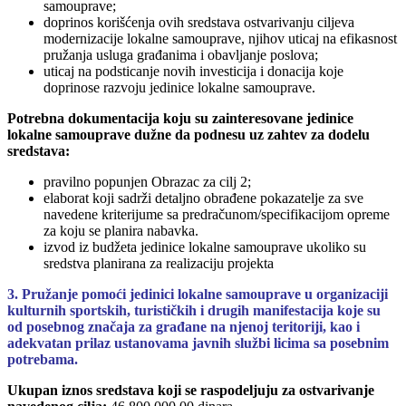
samouprave;
doprinos korišćenja ovih sredstava ostvarivanju ciljeva
modernizacije lokalne samouprave, njihov uticaj na efikasnost
pružanja usluga građanima i obavljanje poslova;
uticaj na podsticanje novih investicija i donacija koje
doprinose razvoju jedinice lokalne samouprave.
Potrebna dokumentacija koju su zainteresovane jedinice
lokalne samouprave dužne da podnesu uz zahtev za dodelu
sredstava:
pravilno popunjen Obrazac za cilj 2;
elaborat koji sadrži detaljno obrađene pokazatelje za sve
navedene kriterijume sa predračunom/specifikacijom opreme
za koju se planira nabavka.
izvod iz budžeta jedinice lokalne samouprave ukoliko su
sredstva planirana za realizaciju projekta
3. Pružanje pomoći jedinici lokalne samouprave u organizaciji
kulturnih sportskih, turističkih i drugih manifestacija koje su
od posebnog značaja za građane na njenoj teritoriji, kao i
adekvatan prilaz ustanovama javnih službi licima sa posebnim
potrebama.
Ukupan iznos sredstava koji se raspodeljuju za ostvarivanje