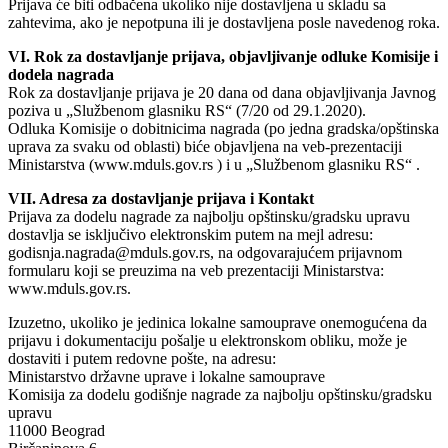
Prijava će biti odbačena ukoliko nije dostavljena u skladu sa
zahtevima, ako je nepotpuna ili je dostavljena posle navedenog roka.
VI. Rok za dostavljanje prijava, objavljivanje odluke Komisije i
dodela nagrada
Rok za dostavljanje prijava je 20 dana od dana objavljivanja Javnog
poziva u „Službenom glasniku RS“ (7/20 od 29.1.2020).
Odluka Komisije o dobitnicima nagrada (po jedna gradska/opštinska
uprava za svaku od oblasti) biće objavljena na veb-prezentaciji
Ministarstva (www.mduls.gov.rs ) i u „Službenom glasniku RS“ .
VII. Adresa za dostavljanje prijava i Kontakt
Prijava za dodelu nagrade za najbolju opštinsku/gradsku upravu
dostavlja se isključivo elektronskim putem na mejl adresu:
godisnja.nagrada@mduls.gov.rs, na odgovarajućem prijavnom
formularu koji se preuzima na veb prezentaciji Ministarstva:
www.mduls.gov.rs.
Izuzetno, ukoliko je jedinica lokalne samouprave onemogućena da
prijavu i dokumentaciju pošalje u elektronskom obliku, može je
dostaviti i putem redovne pošte, na adresu:
Ministarstvo državne uprave i lokalne samouprave
Komisija za dodelu godišnje nagrade za najbolju opštinsku/gradsku
upravu
11000 Beograd