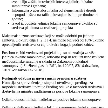
sve u cilju zaštite imovinskih interesa jedinica lokalne
samouprave i građana;
Informacija o učestalosti rizika od elementarnih i drugih
nepogoda i šteta nastalih delovanjem istih u prethodne tri
godine;
izvod iz budžeta jedinice lokalne samouprave ukoliko su
sredstva planirana za realizaciju projekta
Maksimalan iznos sredstava koji se može odobriti po jednom
zahtevu, u okviru cilja 1, 2, 3 i 4, ne može biti veći od 10% ukupno
opredeljenih sredstava za cilj u okviru koga je podnet zahtev.
Posebno će biti vrednovani projekti koji su od značaja za više
jedinica lokalne samouprave, odnosno koji su rezultat uspostavljene
međuopštinske saradnje u skladu sa Zakonom o lokalnoj
samoupravi („Službeni glasnik RS“, br. 129/07, 83/14-dr.zakon,
101/16-dr.zakon i 47/2018).
Postupak odabira prijava i način prenosa sredstava
Komisija za sprovođenje postupka i utvrđivanje predloga za
raspodelu sredstava utvrđuje Predlog odluke o raspodeli sredstava i
dostavlja ga ministru nadležnom za poslove lokalne samouprave.
Odluku donosi ministar nadležan za poslove lokalne samouprave.
Odluka sadrži: naziv jedinice lokalne samouprave kojoj su sredstva