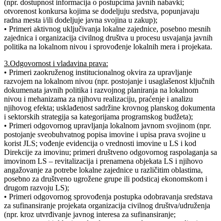
(npr. dostupnost informacija o postupcima javnih nabavki;
otvorenost konkursa kojima se dodeljuju sredstva, popunjavaju
radna mesta i/ili dodeljuje javna svojina u zakup);
• Primeri aktivnog uključivanja lokalne zajednice, posebno mesnih
zajednica i organizacija civilnog društva u procesu usvajanja javnih
politika na lokalnom nivou i sprovođenje lokalnih mera i projekata.
3.Odgovornost i vladavina prava:
• Primeri zaokruženog institucionalnog okvira za upravljanje
razvojem na lokalnom nivou (npr. postojanje i usaglašenost ključnih
dokumenata javnih politika i razvojnog planiranja na lokalnom
nivou i mehanizama za njihovu realizaciju, praćenje i analizu
njihovog efekta; usklađenost sadržine krovnog planskog dokumenta
i sektorskih strategija sa kategorijama programskog budžeta);
• Primeri odgovornog upravljanja lokalnom javnom svojinom (npr.
postojanje sveobuhvatnog popisa imovine i upisa prava svojine u
korist JLS; vođenje evidencija o vrednosti imovine u LS i kod
Direkcije za imovinu; primeri društveno odgovornog raspolaganja sa
imovinom LS – revitalizacija i prenamena objekata LS i njihovo
angažovanje za potrebe lokalne zajednice u različitim oblastima,
posebno za društveno ugrožene grupe ili podsticaj ekonomskom i
drugom razvoju LS);
• Primeri odgovornog sprovođenja postupka odobravanja sredstava
za sufinansiranje projekata organizacija civilnog društva/udruženja
(npr. kroz utvrđivanje javnog interesa za sufinansiranje;