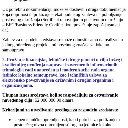
Uz potrebnu dokumentaciju može se dostaviti i druga dokumentacija
koja doprinosi ili prikazuje efekat podnetog zahteva na poboljšanje
poslovnog okruženja (Sertifikat o povoljnom poslovnom okruženju
– BFC/Business Friendly Certification, povećanje zapošljavanja i
dr.).
Zahtev za raspodelu sredstava se može odnositi samo na realizaciju
jednog određenog projekta od posebnog značaja za lokalnu
samoupravu.
2. Pružanje finansijske, tehničke i druge pomoći u cilju bržeg i
kvalitetnijeg uvođenja e-uprave i savremenih informacionih
tehnologija radi unapređenja i modernizacije rada organa
jedinice lokalne samouprave, kao i tehničkih uslova za
elektronsko povezivanje sa državnim i drugim organima i
organizacijama.
Ukupan iznos sredstava koji se raspodeljuju za ostvarivanje
navedenog cilja:
52.000.000,00 dinara.
Kriterijumi za utvrđivanje predloga za raspodelu sredstava:
stepen tehničke opremljenosti, kao i potreba za podizanjem
postojećeg nivoa opremljenosti organa jedinice lokalne