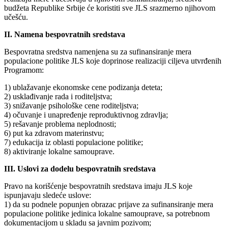
budžeta Republike Srbije će koristiti sve JLS srazmerno njihovom
učešću.
II. Namena bespovratnih sredstava
Bespovratna sredstva namenjena su za sufinansiranje mera
populacione politike JLS koje doprinose realizaciji ciljeva utvrđenih
Programom:
1) ublažavanje ekonomske cene podizanja deteta;
2) usklađivanje rada i roditeljstva;
3) snižavanje psihološke cene roditeljstva;
4) očuvanje i unapređenje reproduktivnog zdravlja;
5) rešavanje problema neplodnosti;
6) put ka zdravom materinstvu;
7) edukacija iz oblasti populacione politike;
8) aktiviranje lokalne samouprave.
III. Uslovi za dodelu bespovratnih sredstava
Pravo na korišćenje bespovratnih sredstava imaju JLS koje
ispunjavaju sledeće uslove:
1) da su podnele popunjen obrazac prijave za sufinansiranje mera
populacione politike jedinica lokalne samouprave, sa potrebnom
dokumentacijom u skladu sa javnim pozivom;