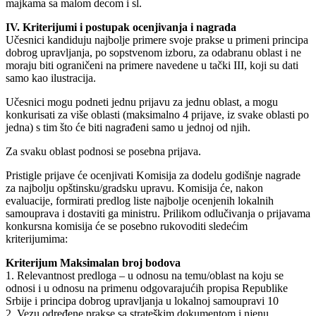
majkama sa malom decom i sl.
IV. Kriterijumi i postupak ocenjivanja i nagrada
Učesnici kandiduju najbolje primere svoje prakse u primeni principa
dobrog upravljanja, po sopstvenom izboru, za odabranu oblast i ne
moraju biti ograničeni na primere navedene u tački III, koji su dati
samo kao ilustracija.
Učesnici mogu podneti jednu prijavu za jednu oblast, a mogu
konkurisati za više oblasti (maksimalno 4 prijave, iz svake oblasti po
jedna) s tim što će biti nagrađeni samo u jednoj od njih.
Za svaku oblast podnosi se posebna prijava.
Pristigle prijave će ocenjivati Komisija za dodelu godišnje nagrade
za najbolju opštinsku/gradsku upravu. Komisija će, nakon
evaluacije, formirati predlog liste najbolje ocenjenih lokalnih
samouprava i dostaviti ga ministru. Prilikom odlučivanja o prijavama
konkursna komisija će se posebno rukovoditi sledećim
kriterijumima:
Kriterijum Maksimalan broj bodova
1. Relevantnost predloga – u odnosu na temu/oblast na koju se
odnosi i u odnosu na primenu odgovarajućih propisa Republike
Srbije i principa dobrog upravljanja u lokalnoj samoupravi 10
2. Vezu određene prakse sa strateškim dokumentom i njenu