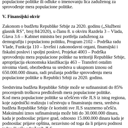
populacione politike ili odluke o imenovanju lica zaduženog za
sprovođenje mera populacione politike.
V. Finansijski okvir
Zakonom o budžetu Republike Srbije za 2020. godinu („Službeni
glasnik RS”, broj 84/2020), u članu 8. u okviru Razdela 3 – Vlada,
Glava 3.6 – Kabinet ministra bez portfelja zaduženog za
demografiju i populacionu politiku, Program 2102 – Podrška radu
Vlade, Funkcija 110 – Izvršni i zakonodavni organi, finansijski i
fiskalni poslovi i spoljni poslovi, Projekat 4003 – Podrška
sprovođenju mera populacione politike na teritoriji Republike Srbije,
aproprijacija ekonomska klasifikacija 463 – Transferi ostalim
nivoima vlasti, obezbeđena su sredstva u ukupnom iznosu od
650.000.000 dinara, radi pružanja podrške sprovođenju mera
populacione politike u Republici Srbiji za 2020. godinu.
Sredstvima budžeta Republike Srbije može se sufinansirati do 85%
procenjenih troškova predloženih mera populacione politike.
Kod mera populacione politike sa učešćem više JLS iz istog regiona,
koje zajednički realizuju i učestvuju u finansiranju mera, sredstva
budžeta Republike Srbije će koristiti sve JLS srazmerno učešću.
Maksimalni iznos sufinansiranja može biti do 30.000.000 dinara,
kada je podnosilac prijave grad, odnosno 15.000.000 dinara kada je
podnosilac prijave opština, nezavisno od toga da li prijavu podnosi