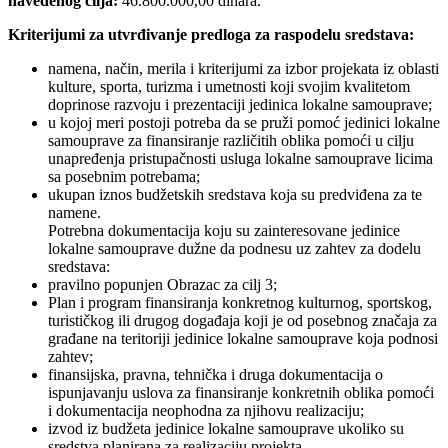
navedenog cilja:
46.800.000,00 dinara.
Kriterijumi za utvrđivanje predloga za raspodelu sredstava:
namena, način, merila i kriterijumi za izbor projekata iz oblasti
kulture, sporta, turizma i umetnosti koji svojim kvalitetom
doprinose razvoju i prezentaciji jedinica lokalne samouprave;
u kojoj meri postoji potreba da se pruži pomoć jedinici lokalne
samouprave za finansiranje različitih oblika pomoći u cilju
unapređenja pristupačnosti usluga lokalne samouprave licima
sa posebnim potrebama;
ukupan iznos budžetskih sredstava koja su predviđena za te
namene.
Potrebna dokumentacija koju su zainteresovane jedinice
lokalne samouprave dužne da podnesu uz zahtev za dodelu
sredstava:
pravilno popunjen Obrazac za cilj 3;
Plan i program finansiranja konkretnog kulturnog, sportskog,
turističkog ili drugog događaja koji je od posebnog značaja za
građane na teritoriji jedinice lokalne samouprave koja podnosi
zahtev;
finansijska, pravna, tehnička i druga dokumentacija o
ispunjavanju uslova za finansiranje konkretnih oblika pomoći
i dokumentacija neophodna za njihovu realizaciju;
izvod iz budžeta jedinice lokalne samouprave ukoliko su
sredstva planirana za realizaciju projekta