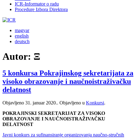
ICR-Informator o radu
Procedure Izbora Direktora
magyar
english
deutsch
Autor:
Ξ
5 konkursa Pokrajinskog sekretarijata za
visoko obrazovanje i naučnoistraživačku
delatnost
Objavljeno
31. januar 2020.
. Objavljeno u
Konkursi
.
POKRAJINSKI SEKRETARIJAT ZA VISOKO
OBRAZOVANJE I NAUČNOISTRAŽIVAČKU
DELATNOST
Javni konkurs za sufinansiranje organizovanja naučno-stručnih