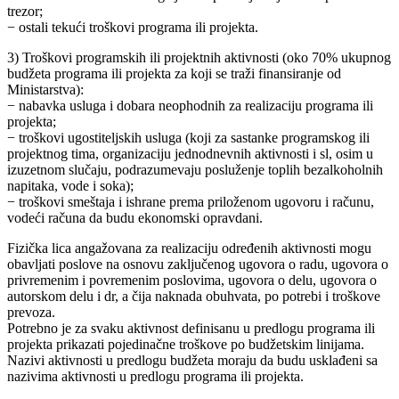
trezor;
− ostali tekući troškovi programa ili projekta.
3) Troškovi programskih ili projektnih aktivnosti (oko 70% ukupnog
budžeta programa ili projekta za koji se traži finansiranje od
Ministarstva):
− nabavka usluga i dobara neophodnih za realizaciju programa ili
projekta;
− troškovi ugostiteljskih usluga (koji za sastanke programskog ili
projektnog tima, organizaciju jednodnevnih aktivnosti i sl, osim u
izuzetnom slučaju, podrazumevaju posluženje toplih bezalkoholnih
napitaka, vode i soka);
− troškovi smeštaja i ishrane prema priloženom ugovoru i računu,
vodeći računa da budu ekonomski opravdani.
Fizička lica angažovana za realizaciju određenih aktivnosti mogu
obavljati poslove na osnovu zaključenog ugovora o radu, ugovora o
privremenim i povremenim poslovima, ugovora o delu, ugovora o
autorskom delu i dr, a čija naknada obuhvata, po potrebi i troškove
prevoza.
Potrebno je za svaku aktivnost definisanu u predlogu programa ili
projekta prikazati pojedinačne troškove po budžetskim linijama.
Nazivi aktivnosti u predlogu budžeta moraju da budu usklađeni sa
nazivima aktivnosti u predlogu programa ili projekta.