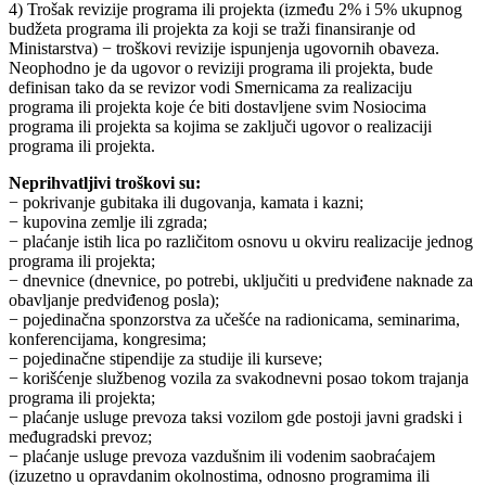
4) Trošak revizije programa ili projekta (između 2% i 5% ukupnog
budžeta programa ili projekta za koji se traži finansiranje od
Ministarstva) − troškovi revizije ispunjenja ugovornih obaveza.
Neophodno je da ugovor o reviziji programa ili projekta, bude
definisan tako da se revizor vodi Smernicama za realizaciju
programa ili projekta koje će biti dostavljene svim Nosiocima
programa ili projekta sa kojima se zaključi ugovor o realizaciji
programa ili projekta.
Neprihvatljivi troškovi su:
− pokrivanje gubitaka ili dugovanja, kamata i kazni;
− kupovina zemlje ili zgrada;
− plaćanje istih lica po različitom osnovu u okviru realizacije jednog
programa ili projekta;
− dnevnice (dnevnice, po potrebi, uključiti u predviđene naknade za
obavljanje predviđenog posla);
− pojedinačna sponzorstva za učešće na radionicama, seminarima,
konferencijama, kongresima;
− pojedinačne stipendije za studije ili kurseve;
− korišćenje službenog vozila za svakodnevni posao tokom trajanja
programa ili projekta;
− plaćanje usluge prevoza taksi vozilom gde postoji javni gradski i
međugradski prevoz;
− plaćanje usluge prevoza vazdušnim ili vodenim saobraćajem
(izuzetno u opravdanim okolnostima, odnosno programima ili