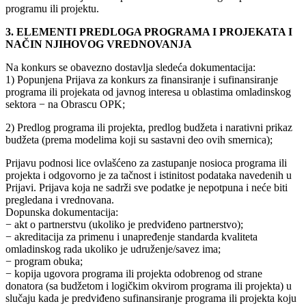
programu ili projektu.
3. ELEMENTI PREDLOGA PROGRAMA I PROJEKATA I
NAČIN NJIHOVOG VREDNOVANJA
Na konkurs se obavezno dostavlja sledeća dokumentacija:
1) Popunjena Prijava za konkurs za finansiranje i sufinansiranje
programa ili projekata od javnog interesa u oblastima omladinskog
sektora − na Obrascu OPK;
2) Predlog programa ili projekta, predlog budžeta i narativni prikaz
budžeta (prema modelima koji su sastavni deo ovih smernica);
Prijavu podnosi lice ovlašćeno za zastupanje nosioca programa ili
projekta i odgovorno je za tačnost i istinitost podataka navedenih u
Prijavi. Prijava koja ne sadrži sve podatke je nepotpuna i neće biti
pregledana i vrednovana.
Dopunska dokumentacija:
− akt o partnerstvu (ukoliko je predviđeno partnerstvo);
− akreditacija za primenu i unapređenje standarda kvaliteta
omladinskog rada ukoliko je udruženje/savez ima;
− program obuka;
− kopija ugovora programa ili projekta odobrenog od strane
donatora (sa budžetom i logičkim okvirom programa ili projekta) u
slučaju kada je predviđeno sufinansiranje programa ili projekta koju