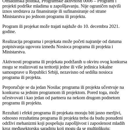
Omladinska politika, Programske aktivnosti 0006 – Programi i
projekti podrške mladima u zapošljavanju. Nije ograničen najviši
iznos sredstava za finansiranje ili sufinansiranje od strane
Ministarstva po jednom programu ili projektu.
Program ili projekat može trajati najduže do 10. decembra 2021.
godine.
Realizacija programa i projekata može početi najranije od datuma
potpisivanja ugovora između Nosioca programa ili projekta i
Ministarstva.
Aktivnosti programa ili projekata podržanih u okviru ovog konkursa
mogu se realizovati na teritoriji jedne ili više jedinica lokalne
samouprave u Republici Srbiji, nezavisno od sedišta nosioca
programa ili projekta.
Preporučuje se da jedan Nosilac programa ili projekta učestvuje na
konkursu sa jednim programom ili projektom. Pored toga, može
učestvovati i kao jedan od partnera na nekom drugom podnetom
programu ili projektu.
Rezultati i efekti programa ili projekata moraju biti jasno merljivi,
odnosno rezultatima programa ili projekta treba da budu ponuđeni
održivi mehanizmi koji pospešuju zapošljivost i zaposlenost mladih
kroz međusektorsku saradnju koji mogu da se multiplikuju;