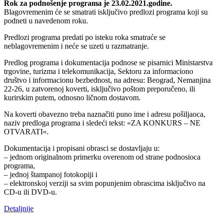
Rok za podnošenje programa je 23.02.2021.godine.
Blagovremenim će se smatrati isključivo predlozi programa koji su
podneti u navedenom roku.
Predlozi programa predati po isteku roka smatraće se
neblagovremenim i neće se uzeti u razmatranje.
Predlog programa i dokumentacija podnose se pisarnici Ministarstva
trgovine, turizma i telekomunikacija, Sektoru za informaciono
društvo i informacionu bezbednost, na adresu: Beograd, Nemanjina
22-26, u zatvorenoj koverti, isključivo poštom preporučeno, ili
kurirskim putem, odnosno ličnom dostavom.
Na koverti obavezno treba naznačiti puno ime i adresu pošiljaoca,
naziv predloga programa i sledeći tekst: «ZA KONKURS – NE
OTVARATI«.
Dokumentacija i propisani obrasci se dostavljaju u:
– jednom originalnom primerku overenom od strane podnosioca
programa,
– jednoj štampanoj fotokopiji i
– elektronskoj verziji sa svim popunjenim obrascima isključivo na
CD-u ili DVD-u.
Detaljnije