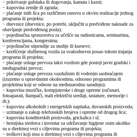
− pokrivanje gubitaka ili dugovanja, kamata i kazni;
− kupovina zemlje ili zgrada;
− plaćanje istih lica po različitom osnovu u okviru realizacije jednog
programa ili projekta;
− dnevnice (dnevnice, po potrebi, uključiti u predviđene naknade za
obavljanje predviđenog posla);
− pojedinačna sponzorstva za učešće na radionicama, seminarima,
konferencijama, kongresima;
− pojedinačne stipendije za studije ili kurseve;
− korišćenje službenog vozila za svakodnevni posao tokom trajanja
programa ili projekta;
− plaćanje usluge prevoza taksi vozilom gde postoji javni gradski i
međugradski prevoz;
− plaćanje usluge prevoza vazdušnim ili vodenim saobraćajem
(izuzetno u opravdanim okolnostima, odnosno programima ili
projektima koji se odnose na međunarodnu saradnju);
− kupovina muzičke, kompjuterske i druge opreme (računari,
fotoaparati, štampači, mali električni uređaji, tastature, memorije i
dr.);
− kupovina alkoholnih i energetskih napitaka, duvanskih proizvoda;
− uzimanje u zakup telefonskih brojeva i opreme od drugog lica;
− kupovina konditorskih proizvoda, grickalica i sl;
− hemijska sredstva i inventar za održavanje higijene osim ukoliko
su u direktnoj vezi s ciljevima programa ili projekta;
− troškovi koji nisu u direktnoj vezi s ciljevima programa ili