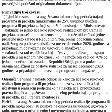
proverljivi i podržani originalnom dokumentacijom.
Prihvatljivi troškovi su:
1) Ljudski resursi – lica angažovana tokom celog perioda trajanja
programa ili projekta (maksimalno do 25% ukupnog budžeta
programa ili projekta za koji se traži finansiranje od Ministarstva):
− naknada za jedno lice koje rukovodi realizacijom programa ili
projekta, u mesečnom neto iznosu koji ne može biti veći od jedne
prosečne neto zarade u Republici Srbiji, prema podacima organa
nadležnog za poslove statistike za mesec decembar 2020. godine, sa
pripadajućim obavezama po ugovoru o angažovanju;
− naknade za rad ostalih lica koja učestvuju u realizaciji programa ili
projekta u mesečnom neto iznosu koji ne može biti veći od 70% od
jedne prosečne neto zarade u Republici Srbiji, prema podacima
organa nadležnog za poslove statistike za mesec decembar 2020.
godine, sa pripadajućim obavezama po ugovoru o angažovanju.
Ograničenje visine naknade odnosi se kako za lice koje rukovodi
realizacijom programa ili projekta, tako i za sva ostala lica koja
učestvuju u realizaciji podjednako na fizička lica, preduzetnike i
pravna lica, lica angažovana tokom celog perioda trajanja programa
ili projekta, kao i trenere, mentore i sl.
Fizička lica angažovana tokom celog perioda realizacije programa ili
projekta mogu obavljati poslove na osnovu zaključenog ugovora o
radu, ugovora o privremenim i povremenim poslovima, ugovora o