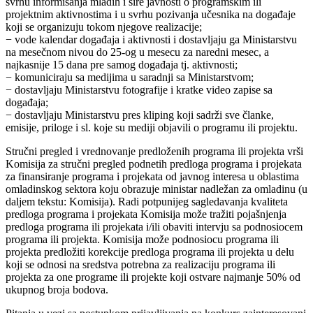
svrhu informisanja mladih i šire javnosti o programskim ili
projektnim aktivnostima i u svrhu pozivanja učesnika na događaje
koji se organizuju tokom njegove realizacije;
− vode kalendar događaja i aktivnosti i dostavljaju ga Ministarstvu
na mesečnom nivou do 25-og u mesecu za naredni mesec, a
najkasnije 15 dana pre samog događaja tj. aktivnosti;
− komuniciraju sa medijima u saradnji sa Ministarstvom;
− dostavljaju Ministarstvu fotografije i kratke video zapise sa
događaja;
− dostavljaju Ministarstvu pres kliping koji sadrži sve članke,
emisije, priloge i sl. koje su mediji objavili o programu ili projektu.
Stručni pregled i vrednovanje predloženih programa ili projekta vrši
Komisija za stručni pregled podnetih predloga programa i projekata
za finansiranje programa i projekata od javnog interesa u oblastima
omladinskog sektora koju obrazuje ministar nadležan za omladinu (u
daljem tekstu: Komisija). Radi potpunijeg sagledavanja kvaliteta
predloga programa i projekata Komisija može tražiti pojašnjenja
predloga programa ili projekata i/ili obaviti intervju sa podnosiocem
programa ili projekta. Komisija može podnosiocu programa ili
projekta predložiti korekcije predloga programa ili projekta u delu
koji se odnosi na sredstva potrebna za realizaciju programa ili
projekta za one programe ili projekte koji ostvare najmanje 50% od
ukupnog broja bodova.