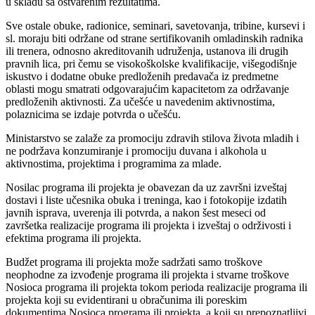
u skladu sa ostvarenim rezultatima.
Sve ostale obuke, radionice, seminari, savetovanja, tribine, kursevi i
sl. moraju biti održane od strane sertifikovanih omladinskih radnika
ili trenera, odnosno akreditovanih udruženja, ustanova ili drugih
pravnih lica, pri čemu se visokoškolske kvalifikacije, višegodišnje
iskustvo i dodatne obuke predloženih predavača iz predmetne
oblasti mogu smatrati odgovarajućim kapacitetom za održavanje
predloženih aktivnosti. Za učešće u navedenim aktivnostima,
polaznicima se izdaje potvrda o učešću.
Ministarstvo se zalaže za promociju zdravih stilova života mladih i
ne podržava konzumiranje i promociju duvana i alkohola u
aktivnostima, projektima i programima za mlade.
Nosilac programa ili projekta je obavezan da uz završni izveštaj
dostavi i liste učesnika obuka i treninga, kao i fotokopije izdatih
javnih isprava, uverenja ili potvrda, a nakon šest meseci od
završetka realizacije programa ili projekta i izveštaj o održivosti i
efektima programa ili projekta.
Budžet programa ili projekta može sadržati samo troškove
neophodne za izvođenje programa ili projekta i stvarne troškove
Nosioca programa ili projekta tokom perioda realizacije programa ili
projekta koji su evidentirani u obračunima ili poreskim
dokumentima Nosioca programa ili projekta, a koji su prepoznatljivi,