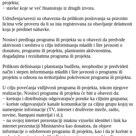
projekta;
− stavke koje se već finansiraju iz drugih izvora.
Udruženja/savezi su obavezna da prilikom poslovanja sa pravnim
licima vrše proveru da li su ista registrovana za obavljanje delatnosti
koja je predmet nabavke.
Nosioci predloga programa ili projekta su u obavezi da predvide
aktivnosti i sredstva u cilju informisanja mladih i šire javnosti o
donatoru, programu ili projektu, planiranim aktivnostima,
događajima i rezultatima programa ili projekta.
Prilikom definisanja i planiranja budžeta, neophodno je predvideti
način i stepen informisanja mladih i šire javnosti o programu ili
projektu u odnosu na teritorijalnu pokrivenost programa ili projekta.
U cilju povećanja vidljivosti programa ili projekta, tokom njegove
realizacije, Nosioci programa ili projekta će biti u obavezi da:
− kreiraju i distribuiraju odgovarajuće poruke ka ciljnim grupama;
− koriste odgovarajuće kanale komunikacije za ciljnu grupu kojoj su
namenjene informacije (TV, internet i društvene mreže, radio,
novine, štampani materijal i sl.);
− na svojoj internet prezentaciji istaknu vizuelni identitet i link ka
internet prezentaciji Ministarstva kao donatora, da objave
informacije o odobrenom programu ili projektu, kao i da je koriste u