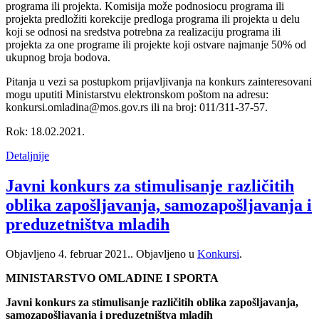
programa ili projekta. Komisija može podnosiocu programa ili
projekta predložiti korekcije predloga programa ili projekta u delu
koji se odnosi na sredstva potrebna za realizaciju programa ili
projekta za one programe ili projekte koji ostvare najmanje 50% od
ukupnog broja bodova.
Pitanja u vezi sa postupkom prijavljivanja na konkurs zainteresovani
mogu uputiti Ministarstvu elektronskom poštom na adresu:
konkursi.omladina@mos.gov.rs ili na broj: 011/311-37-57.
Rok: 18.02.2021.
Detaljnije
Javni konkurs za stimulisanje različitih
oblika zapošljavanja, samozapošljavanja i
preduzetništva mladih
Objavljeno
4. februar 2021.
. Objavljeno u
Konkursi
.
MINISTARSTVO OMLADINE I SPORTA
Javni konkurs za stimulisanje različitih oblika zapošljavanja,
samozapošljavanja i preduzetništva mladih