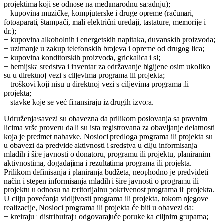
projektima koji se odnose na međunarodnu saradnju);
− kupovina muzičke, kompjuterske i druge opreme (računari,
fotoaparati, štampači, mali električni uređaji, tastature, memorije i
dr.);
− kupovina alkoholnih i energetskih napitaka, duvanskih proizvoda;
− uzimanje u zakup telefonskih brojeva i opreme od drugog lica;
− kupovina konditorskih proizvoda, grickalica i sl;
− hemijska sredstva i inventar za održavanje higijene osim ukoliko
su u direktnoj vezi s ciljevima programa ili projekta;
− troškovi koji nisu u direktnoj vezi s ciljevima programa ili
projekta;
− stavke koje se već finansiraju iz drugih izvora.
Udruženja/savezi su obavezna da prilikom poslovanja sa pravnim
licima vrše proveru da li su ista registrovana za obavljanje delatnosti
koja je predmet nabavke. Nosioci predloga programa ili projekta su
u obavezi da predvide aktivnosti i sredstva u cilju informisanja
mladih i šire javnosti o donatoru, programu ili projektu, planiranim
aktivnostima, događajima i rezultatima programa ili projekta.
Prilikom definisanja i planiranja budžeta, neophodno je predvideti
način i stepen informisanja mladih i šire javnosti o programu ili
projektu u odnosu na teritorijalnu pokrivenost programa ili projekta.
U cilju povećanja vidljivosti programa ili projekta, tokom njegove
realizacije, Nosioci programa ili projekta će biti u obavezi da:
− kreiraju i distribuiraju odgovarajuće poruke ka ciljnim grupama;