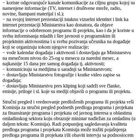
− koriste odgovarajuće kanale komunikacije za ciljnu grupu kojoj su
namenjene informacije (TV, internet i društvene mreže, radio,
novine, štampani materijal i sl.);
− na svojoj internet prezentaciji istaknu vizuelni identitet i link ka
internet prezentaciji Ministarstva kao donatora, da objave
informacije o odobrenom programu ili projektu, kao i da je koriste u
svrhu informisanja mladih i šire javnosti o programskim ili
projektnim aktivnostima i u svrhu pozivanja učesnika na događaje
koji se organizuju tokom njegove realizacije;
− vode kalendar događaja i aktivnosti i dostavljaju ga Ministarstvu
na mesečnom nivou do 25-og u mesecu za naredni mesec, a
najkasnije 15 dana pre samog događaja tj. aktivnosti;
− komuniciraju sa medijima u saradnji sa Ministarstvom;
− dostavljaju Ministarstvu fotografije i kratke video zapise sa
događaja;
− dostavljaju Ministarstvu pres kliping koji sadrži sve članke,
emisije, priloge i sl. koje su mediji objavili o programu ili projektu.
Stručni pregled i vrednovanje predloženih programa ili projekta vrši
Komisija za stručni pregled podnetih predloga programa i projekata
za finansiranje programa i projekata od javnog interesa u oblastima
omladinskog sektora koju obrazuje ministar nadležan za omladinu (u
daljem tekstu: Komisija). Radi potpunijeg sagledavanja kvaliteta
predloga programa i projekata Komisija može tražiti pojašnjenja
predloga programa ili projekata i/ili obaviti intervju sa podnosiocem