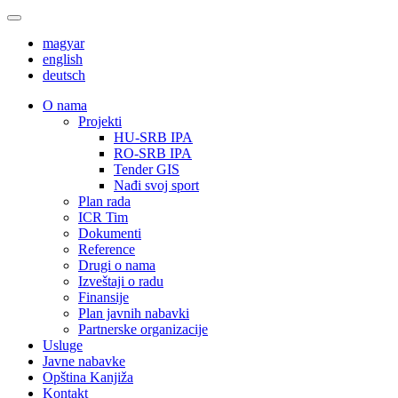
magyar
english
deutsch
О nama
Projekti
HU-SRB IPA
RO-SRB IPA
Tender GIS
Nađi svoj sport
Plan rada
ICR Tim
Dokumenti
Reference
Drugi o nama
Izveštaji o radu
Finansije
Plan javnih nabavki
Partnerske organizacije
Usluge
Javne nabavke
Opština Kanjiža
Kontakt