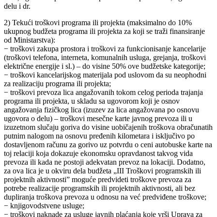
delu i dr.
2) Tekući troškovi programa ili projekta (maksimalno do 10%
ukupnog budžeta programa ili projekta za koji se traži finansiranje
od Ministarstva):
− troškovi zakupa prostora i troškovi za funkcionisanje kancelarije
(troškovi telefona, interneta, komunalnih usluga, grejanja, troškovi
električne energije i sl.) – do visine 50% ove budžetske kategorije;
− troškovi kancelarijskog materijala pod uslovom da su neophodni
za realizaciju programa ili projekta;
− troškovi prevoza lica angažovanih tokom celog perioda trajanja
programa ili projekta, u skladu sa ugovorom koji je osnov
angažovanja fizičkog lica (izuzev za lica angažovana po osnovu
ugovora o delu) – troškovi mesečne karte javnog prevoza ili u
izuzetnom slučaju goriva do visine uobičajenih troškova obračunatih
putnim nalogom na osnovu pređenih kilometara i isključivo po
dostavljenom računu za gorivo uz potvrdu o ceni autobuske karte na
toj relaciji koja dokazuje ekonomsku opravdanost takvog vida
prevoza ili kada ne postoji adekvatan prevoz na lokaciji. Dodatno,
za ova lica je u okviru dela budžeta „III Troškovi programskih ili
projektnih aktivnosti” moguće predvideti troškove prevoza za
potrebe realizacije programskih ili projektnih aktivnosti, ali bez
dupliranja troškova prevoza u odnosu na već predviđene troškove;
− knjigovodstvene usluge;
− troškovi naknade za usluge javnih plaćanja koje vrši Uprava za