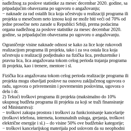
nadležnog za poslove statistike za mesec decembar 2020. godine, sa
pripadajućim obavezama po ugovoru o angažovanju;
− naknade za rad ostalih lica koja učestvuju u realizaciji programa ili
projekta u mesečnom neto iznosu koji ne može biti veći od 70% od
jedne prosečne neto zarade u Republici Srbiji, prema podacima
organa nadležnog za poslove statistike za mesec decembar 2020.
godine, sa pripadajućim obavezama po ugovoru o angažovanju.
Ograničenje visine naknade odnosi se kako za lice koje rukovodi
realizacijom programa ili projekta, tako i za sva ostala lica koja
učestvuju u realizaciji podjednako na fizička lica, preduzetnike i
pravna lica, lica angažovana tokom celog perioda trajanja programa
ili projekta, kao i trenere, mentore i sl.
Fizička lica angažovana tokom celog perioda realizacije programa ili
projekta mogu obavljati poslove na osnovu zaključenog ugovora o
radu, ugovora o privremenim i povremenim poslovima, ugovora o
delu i dr.
2) Tekući troškovi programa ili projekta (maksimalno do 10%
ukupnog budžeta programa ili projekta za koji se traži finansiranje
od Ministarstva):
− troškovi zakupa prostora i troškovi za funkcionisanje kancelarije
(troškovi telefona, interneta, komunalnih usluga, grejanja, troškovi
električne energije i sl.) – do visine 50% ove budžetske kategorije;
− troškovi kancelarijskog materijala pod uslovom da su neophodni