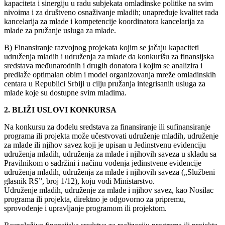
kapaciteta i sinergiju u radu subjekata omladinske politike na svim
nivoima i za društveno osnaživanje mladih; unapređuje kvalitet rada
kancelarija za mlade i kompetencije koordinatora kancelarija za
mlade za pružanje usluga za mlade.
B) Finansiranje razvojnog projekata kojim se jačaju kapaciteti
udruženja mladih i udruženja za mlade da konkurišu za finansijska
sredstava međunarodnih i drugih donatora i kojim se analizira i
predlaže optimalan obim i model organizovanja mreže omladinskih
centara u Republici Srbiji u cilju pružanja integrisanih usluga za
mlade koje su dostupne svim mladima.
2. BLIŽI USLOVI KONKURSA
Na konkursu za dodelu sredstava za finansiranje ili sufinansiranje
programa ili projekta može učestvovati udruženje mladih, udruženje
za mlade ili njihov savez koji je upisan u Jedinstvenu evidenciju
udruženja mladih, udruženja za mlade i njihovih saveza u skladu sa
Pravilnikom o sadržini i načinu vođenja jedinstvene evidencije
udruženja mladih, udruženja za mlade i njihovih saveza („Službeni
glasnik RS”, broj 1/12), koju vodi Ministarstvo.
Udruženje mladih, udruženje za mlade i njihov savez, kao Nosilac
programa ili projekta, direktno je odgovorno za pripremu,
sprovođenje i upravljanje programom ili projektom.