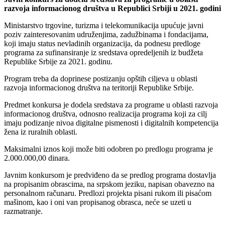
razvoja informacionog društva u Republici Srbiji u 2021. godini
Ministarstvo trgovine, turizma i telekomunikacija upućuje javni
poziv zainteresovanim udruženjima, zadužbinama i fondacijama,
koji imaju status nevladinih organizacija, da podnesu predloge
programa za sufinansiranje iz sredstava opredeljenih iz budžeta
Republike Srbije za 2021. godinu.
Program treba da doprinese postizanju opštih ciljeva u oblasti
razvoja informacionog društva na teritoriji Republike Srbije.
Predmet konkursa je dodela sredstava za programe u oblasti razvoja
informacionog društva, odnosno realizacija programa koji za cilj
imaju podizanje nivoa digitalne pismenosti i digitalnih kompetencija
žena iz ruralnih oblasti.
Maksimalni iznos koji može biti odobren po predlogu programa je
2.000.000,00 dinara.
Javnim konkursom je predviđeno da se predlog programa dostavlja
na propisanim obrascima, na srpskom jeziku, napisan obavezno na
personalnom računaru. Predlozi projekta pisani rukom ili pisaćom
mašinom, kao i oni van propisanog obrasca, neće se uzeti u
razmatranje.