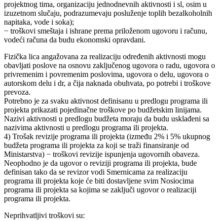
projektnog tima, organizaciju jednodnevnih aktivnosti i sl, osim u
izuzetnom slučaju, podrazumevaju posluženje toplih bezalkoholnih
napitaka, vode i soka);
− troškovi smeštaja i ishrane prema priloženom ugovoru i računu,
vodeći računa da budu ekonomski opravdani.
Fizička lica angažovana za realizaciju određenih aktivnosti mogu
obavljati poslove na osnovu zaključenog ugovora o radu, ugovora o
privremenim i povremenim poslovima, ugovora o delu, ugovora o
autorskom delu i dr, a čija naknada obuhvata, po potrebi i troškove
prevoza.
Potrebno je za svaku aktivnost definisanu u predlogu programa ili
projekta prikazati pojedinačne troškove po budžetskim linijama.
Nazivi aktivnosti u predlogu budžeta moraju da budu usklađeni sa
nazivima aktivnosti u predlogu programa ili projekta.
4) Trošak revizije programa ili projekta (između 2% i 5% ukupnog
budžeta programa ili projekta za koji se traži finansiranje od
Ministarstva) − troškovi revizije ispunjenja ugovornih obaveza.
Neophodno je da ugovor o reviziji programa ili projekta, bude
definisan tako da se revizor vodi Smernicama za realizaciju
programa ili projekta koje će biti dostavljene svim Nosiocima
programa ili projekta sa kojima se zaključi ugovor o realizaciji
programa ili projekta.
Neprihvatljivi troškovi su: