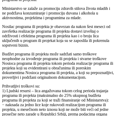
Ministarstvo se zalaže za promociju zdravih stilova života mladih i
ne podržava konzumiranje i promociju duvana i alkohola u
aktivnostima, projektima i programima za mlade.
Nosilac programa ili projekta je obavezan da nakon šest meseci od
završetka realizacije programa ili projekta dostavi izveštaj o
održivosti i efektima programa ili projekta kao i o broju lica
uključenih u program ili projekat koja su se zaposlila ili pokrenula
sopstveni biznis.
Budžet programa ili projekta može sadržati samo troškove
neophodne za izvođenje programa ili projekta i stvarne troškove
Nosioca programa ili projekta tokom perioda realizacije programa ili
projekta koji su evidentirani u obračunima ili poreskim
dokumentima Nosioca programa ili projekta, a koji su prepoznatljivi,
proverljivi i podržani originalnom dokumentacijom.
Prihvatljivi troškovi su:
1) Ljudski resursi – lica angažovana tokom celog perioda trajanja
programa ili projekta (maksimalno do 25% ukupnog budžeta
programa ili projekta za koji se traži finansiranje od Ministarstva):
− naknada za jedno lice koje rukovodi realizacijom programa ili
projekta, u mesečnom neto iznosu koji ne može biti veći od jedne
prosečne neto zarade u Republici Srbiji, prema podacima organa