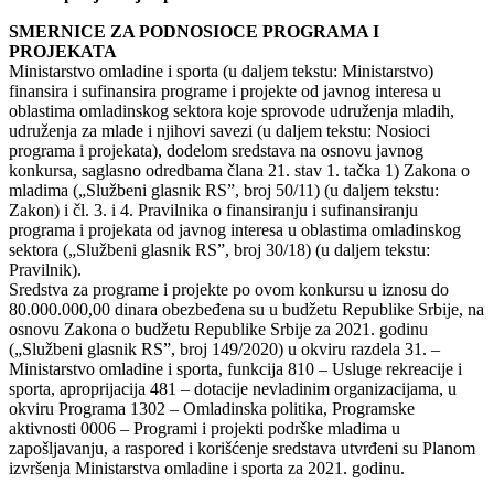
SMERNICE ZA PODNOSIOCE PROGRAMA I
PROJEKATA
Ministarstvo omladine i sporta (u daljem tekstu: Ministarstvo)
finansira i sufinansira programe i projekte od javnog interesa u
oblastima omladinskog sektora koje sprovode udruženja mladih,
udruženja za mlade i njihovi savezi (u daljem tekstu: Nosioci
programa i projekata), dodelom sredstava na osnovu javnog
konkursa, saglasno odredbama člana 21. stav 1. tačka 1) Zakona o
mladima („Službeni glasnik RS”, broj 50/11) (u daljem tekstu:
Zakon) i čl. 3. i 4. Pravilnika o finansiranju i sufinansiranju
programa i projekata od javnog interesa u oblastima omladinskog
sektora („Službeni glasnik RS”, broj 30/18) (u daljem tekstu:
Pravilnik).
Sredstva za programe i projekte po ovom konkursu u iznosu do
80.000.000,00 dinara obezbeđena su u budžetu Republike Srbije, na
osnovu Zakona o budžetu Republike Srbije za 2021. godinu
(„Službeni glasnik RS”, broj 149/2020) u okviru razdela 31. –
Ministarstvo omladine i sporta, funkcija 810 – Usluge rekreacije i
sporta, aproprijacija 481 – dotacije nevladinim organizacijama, u
okviru Programa 1302 – Omladinska politika, Programske
aktivnosti 0006 – Programi i projekti podrške mladima u
zapošljavanju, a raspored i korišćenje sredstava utvrđeni su Planom
izvršenja Ministarstva omladine i sporta za 2021. godinu.