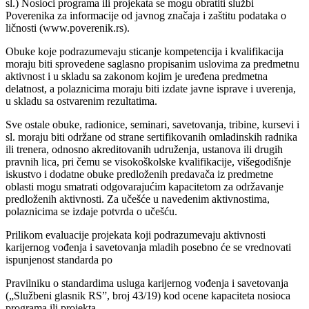
sl.) Nosioci programa ili projekata se mogu obratiti službi
Poverenika za informacije od javnog značaja i zaštitu podataka o
ličnosti (www.poverenik.rs).
Obuke koje podrazumevaju sticanje kompetencija i kvalifikacija
moraju biti sprovedene saglasno propisanim uslovima za predmetnu
aktivnost i u skladu sa zakonom kojim je uređena predmetna
delatnost, a polaznicima moraju biti izdate javne isprave i uverenja,
u skladu sa ostvarenim rezultatima.
Sve ostale obuke, radionice, seminari, savetovanja, tribine, kursevi i
sl. moraju biti održane od strane sertifikovanih omladinskih radnika
ili trenera, odnosno akreditovanih udruženja, ustanova ili drugih
pravnih lica, pri čemu se visokoškolske kvalifikacije, višegodišnje
iskustvo i dodatne obuke predloženih predavača iz predmetne
oblasti mogu smatrati odgovarajućim kapacitetom za održavanje
predloženih aktivnosti. Za učešće u navedenim aktivnostima,
polaznicima se izdaje potvrda o učešću.
Prilikom evaluacije projekata koji podrazumevaju aktivnosti
karijernog vođenja i savetovanja mladih posebno će se vrednovati
ispunjenost standarda po
Pravilniku o standardima usluga karijernog vođenja i savetovanja
(„Službeni glasnik RS”, broj 43/19) kod ocene kapaciteta nosioca
programa ili projekta.