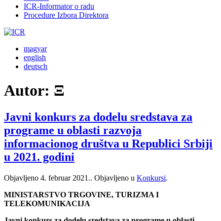
ICR-Informator o radu
Procedure Izbora Direktora
magyar
english
deutsch
Autor:
Ξ
Javni konkurs za dodelu sredstava za
programe u oblasti razvoja
informacionog društva u Republici Srbiji
u 2021. godini
Objavljeno
4. februar 2021.
. Objavljeno u
Konkursi
.
MINISTARSTVO TRGOVINE, TURIZMA I
TELEKOMUNIKACIJA
Javni konkurs za dodelu sredstava za programe u oblasti