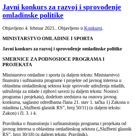
Javni konkurs za razvoj i sprovođenje
omladinske politike
Objavljeno
4. februar 2021.
. Objavljeno u
Konkursi
.
MINISTARSTVO OMLADINE I SPORTA
Javni konkurs za razvoj i sprovođenje omladinske politike
SMERNICE ZA PODNOSIOCE PROGRAMA I
PROJEKATA
Ministarstvo omladine i sporta (u daljem tekstu: Ministarstvo)
finansira i sufinansira programe i projekte od javnog interesa u
oblastima omladinskog sektora koje sprovode udruženja mladih,
udruženja za mlade i njihovi savezi (u daljem tekstu: Nosioci
programa i projekata), dodelom sredstava na osnovu javnog
konkursa, saglasno odredbama člana 21. stav 1. tačka 1) Zakona o
mladima („Službeni glasnik RS”, broj 50/11) (u daljem tekstu:
Zakon) i čl. 3. i 4.
Pravilnika o finansiranju i sufinansiranju programa i projekata od
javnog interesa u oblastima omladinskog sektora („Službeni glasnik
RS”, broj 30/18) (u daljem tekstu: Pravilnik).