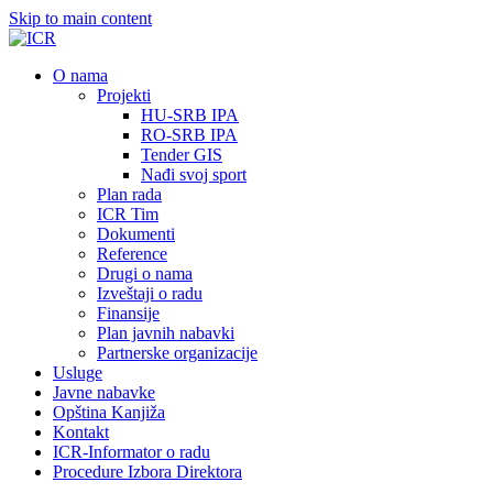
Skip to main content
О nama
Projekti
HU-SRB IPA
RO-SRB IPA
Tender GIS
Nađi svoj sport
Plan rada
ICR Tim
Dokumenti
Reference
Drugi o nama
Izveštaji o radu
Finansije
Plan javnih nabavki
Partnerske organizacije
Usluge
Javne nabavke
Opština Kanjiža
Kontakt
ICR-Informator o radu
Procedure Izbora Direktora