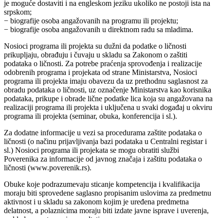
je moguće dostaviti i na engleskom jeziku ukoliko ne postoji ista na
srpskom;
− biografije osoba angažovanih na programu ili projektu;
− biografije osoba angažovanih u direktnom radu sa mladima.
Nosioci programa ili projekta su dužni da podatke o ličnosti
prikupljaju, obrađuju i čuvaju u skladu sa Zakonom o zaštiti
podataka o ličnosti. Za potrebe praćenja sprovođenja i realizacije
odobrenih programa i projekata od strane Ministarstva, Nosioci
programa ili projekta imaju obavezu da uz prethodnu saglasnost za
obradu podataka o ličnosti, uz označenje Ministarstva kao korisnika
podataka, prikupe i obrade lične podatke lica koja su angažovana na
realizaciji programa ili projekta i uključena u svaki događaj u okviru
programa ili projekta (seminar, obuka, konferencija i sl.).
Za dodatne informacije u vezi sa procedurama zaštite podataka o
ličnosti (o načinu prijavljivanja bazi podataka u Centralni registar i
sl.) Nosioci programa ili projekata se mogu obratiti službi
Poverenika za informacije od javnog značaja i zaštitu podataka o
ličnosti (www.poverenik.rs).
Obuke koje podrazumevaju sticanje kompetencija i kvalifikacija
moraju biti sprovedene saglasno propisanim uslovima za predmetnu
aktivnost i u skladu sa zakonom kojim je uređena predmetna
delatnost, a polaznicima moraju biti izdate javne isprave i uverenja,