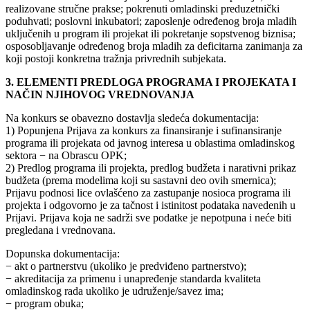
realizovane stručne prakse; pokrenuti omladinski preduzetnički
poduhvati; poslovni inkubatori; zaposlenje određenog broja mladih
uključenih u program ili projekat ili pokretanje sopstvenog biznisa;
osposobljavanje određenog broja mladih za deficitarna zanimanja za
koji postoji konkretna tražnja privrednih subjekata.
3. ELEMENTI PREDLOGA PROGRAMA I PROJEKATA I
NAČIN NJIHOVOG VREDNOVANJA
Na konkurs se obavezno dostavlja sledeća dokumentacija:
1) Popunjena Prijava za konkurs za finansiranje i sufinansiranje
programa ili projekata od javnog interesa u oblastima omladinskog
sektora − na Obrascu OPK;
2) Predlog programa ili projekta, predlog budžeta i narativni prikaz
budžeta (prema modelima koji su sastavni deo ovih smernica);
Prijavu podnosi lice ovlašćeno za zastupanje nosioca programa ili
projekta i odgovorno je za tačnost i istinitost podataka navedenih u
Prijavi. Prijava koja ne sadrži sve podatke je nepotpuna i neće biti
pregledana i vrednovana.
Dopunska dokumentacija:
− akt o partnerstvu (ukoliko je predviđeno partnerstvo);
− akreditacija za primenu i unapređenje standarda kvaliteta
omladinskog rada ukoliko je udruženje/savez ima;
− program obuka;