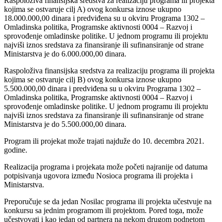
Raspoloživa finansijska sredstva za realizaciju programa ili projekta
kojima se ostvaruje cilj A) ovog konkursa iznose ukupno
18.000.000,00 dinara i predviđena su u okviru Programa 1302 –
Omladinska politika, Programske aktivnosti 0004 – Razvoj i
sprovođenje omladinske politike. U jednom programu ili projektu
najviši iznos sredstava za finansiranje ili sufinansiranje od strane
Ministarstva je do 6.000.000,00 dinara.
Raspoloživa finansijska sredstva za realizaciju programa ili projekta
kojima se ostvaruje cilj B) ovog konkursa iznose ukupno
5.500.000,00 dinara i predviđena su u okviru Programa 1302 –
Omladinska politika, Programske aktivnosti 0004 – Razvoj i
sprovođenje omladinske politike. U jednom programu ili projektu
najviši iznos sredstava za finansiranje ili sufinansiranje od strane
Ministarstva je do 5.500.000,00 dinara.
Program ili projekat može trajati najduže do 10. decembra 2021.
godine.
Realizacija programa i projekata može početi najranije od datuma
potpisivanja ugovora između Nosioca programa ili projekta i
Ministarstva.
Preporučuje se da jedan Nosilac programa ili projekta učestvuje na
konkursu sa jednim programom ili projektom. Pored toga, može
učestvovati i kao jedan od partnera na nekom drugom podnetom