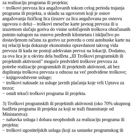
za realizaciju programa ili projekta;
− troškovi prevoza lica angažovanih tokom celog perioda trajanja
programa ili projekta, u skladu sa ugovorom koji je osnov
angažovanja fizičkog lica (izuzev za lica angažovana po osnovu
ugovora o delu) – troškovi mesečne karte javnog prevoza ili u
izuzetnom slučaju goriva do visine uobičajenih troškova obračunatih
putnim nalogom na osnovu pređenih kilometara i isključivo po
dostavljenom računu za gorivo uz potvrdu o ceni autobuske karte na
toj relaciji koja dokazuje ekonomsku opravdanost takvog vida
prevoza ili kada ne postoji adekvatan prevoz na lokaciji. Dodatno,
za ova lica je u okviru dela budžeta „III Troškovi programskih ili
projektnih aktivnosti” moguće predvideti troškove prevoza za
potrebe realizacije programskih ili projektnih aktivnosti, ali bez
dupliranja troškova prevoza u odnosu na već predviđene troškove;
− knjigovodstvene usluge;
− troškovi naknade za usluge javnih plaćanja koje vrši Uprava za
trezor;
− ostali tekući troškovi programa ili projekta.
3) Troškovi programskih ili projektnih aktivnosti (oko 70% ukupnog
budžeta programa ili projekta za koji se traži finansiranje od
Ministarstva):
− nabavka usluga i dobara neophodnih za realizaciju programa ili
projekta;
− troškovi ugostiteljskih usluga (koji za sastanke programskog ili