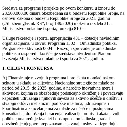
Sredstva za programe i projekte po ovom konkursu u iznosu do
23.500.000,00 dinara obezbeđena su u budžetu Republike Srbije, na
osnovu Zakona o budžetu Republike Srbije za 2021. godinu
(„Službeni glasnik RS”, broj 149/2020) u okviru razdela 31. –
Ministarstvo omladine i sporta, funkcija 810 –
Usluge rekreacije i sporta, aproprijacija 481 – dotacije nevladinim
organizacijama, u okviru Programa 1302 – Omladinska politika,
Programske aktivnosti 0004 – Razvoj i sprovođenje omladinske
politike, a raspored i korišćenje sredstava utvrđeni su Planom
izvršenja Ministarstva omladine i sporta za 2021. godinu.
1. CILJEVI KONKURSA
A) Finansiranje razvojnih programa i projekata u omladinskom
sektoru u skladu sa ciljevima Nacionalne strategije za mlade za
period od 2015. do 2025. godine, a naročito inovativne mera i
aktivnosti kojima se obezbeđuje podsticajno okruženje i povećavaju
kapaciteti udruženja i njihovih saveza za aktivno učešće u društvu i
stvaraju održivi mehanizmi podrške mladima, udruženjima i
koordinatrima kancelarijama za mlade za učešće u postupcima
konsultacija, donošenja i praćenja realizacije propisa i akata javnih
politika; unapređuje kvalitet i dostupnost omladinskog rada i
obezbeđuje njegovo prepoznavanje; stvaraju uslovi za izgradnju