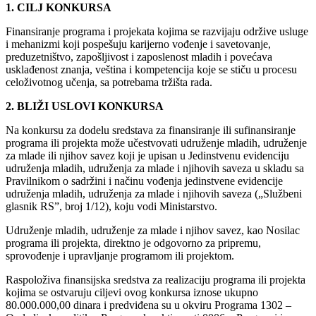
1. CILJ KONKURSA
Finansiranje programa i projekata kojima se razvijaju održive usluge
i mehanizmi koji pospešuju karijerno vođenje i savetovanje,
preduzetništvo, zapošljivost i zaposlenost mladih i povećava
usklađenost znanja, veština i kompetencija koje se stiču u procesu
celoživotnog učenja, sa potrebama tržišta rada.
2. BLIŽI USLOVI KONKURSA
Na konkursu za dodelu sredstava za finansiranje ili sufinansiranje
programa ili projekta može učestvovati udruženje mladih, udruženje
za mlade ili njihov savez koji je upisan u Jedinstvenu evidenciju
udruženja mladih, udruženja za mlade i njihovih saveza u skladu sa
Pravilnikom o sadržini i načinu vođenja jedinstvene evidencije
udruženja mladih, udruženja za mlade i njihovih saveza („Službeni
glasnik RS”, broj 1/12), koju vodi Ministarstvo.
Udruženje mladih, udruženje za mlade i njihov savez, kao Nosilac
programa ili projekta, direktno je odgovorno za pripremu,
sprovođenje i upravljanje programom ili projektom.
Raspoloživa finansijska sredstva za realizaciju programa ili projekta
kojima se ostvaruju ciljevi ovog konkursa iznose ukupno
80.000.000,00 dinara i predviđena su u okviru Programa 1302 –