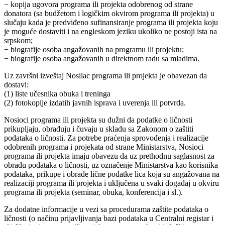
− kopija ugovora programa ili projekta odobrenog od strane
donatora (sa budžetom i logičkim okvirom programa ili projekta) u
slučaju kada je predviđeno sufinansiranje programa ili projekta koju
je moguće dostaviti i na engleskom jeziku ukoliko ne postoji ista na
srpskom;
− biografije osoba angažovanih na programu ili projektu;
− biografije osoba angažovanih u direktnom radu sa mladima.
Uz završni izveštaj Nosilac programa ili projekta je obavezan da
dostavi:
(1) liste učesnika obuka i treninga
(2) fotokopije izdatih javnih isprava i uverenja ili potvrda.
Nosioci programa ili projekta su dužni da podatke o ličnosti
prikupljaju, obrađuju i čuvaju u skladu sa Zakonom o zaštiti
podataka o ličnosti. Za potrebe praćenja sprovođenja i realizacije
odobrenih programa i projekata od strane Ministarstva, Nosioci
programa ili projekta imaju obavezu da uz prethodnu saglasnost za
obradu podataka o ličnosti, uz označenje Ministarstva kao korisnika
podataka, prikupe i obrade lične podatke lica koja su angažovana na
realizaciji programa ili projekta i uključena u svaki događaj u okviru
programa ili projekta (seminar, obuka, konferencija i sl.).
Za dodatne informacije u vezi sa procedurama zaštite podataka o
ličnosti (o načinu prijavljivanja bazi podataka u Centralni registar i