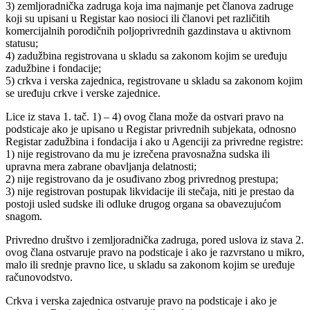
3) zemljoradnička zadruga koja ima najmanje pet članova zadruge
koji su upisani u Registar kao nosioci ili članovi pet različitih
komercijalnih porodičnih poljoprivrednih gazdinstava u aktivnom
statusu;
4) zadužbina registrovana u skladu sa zakonom kojim se uređuju
zadužbine i fondacije;
5) crkva i verska zajednica, registrovane u skladu sa zakonom kojim
se uređuju crkve i verske zajednice.
Lice iz stava 1. tač. 1) – 4) ovog člana može da ostvari pravo na
podsticaje ako je upisano u Registar privrednih subjekata, odnosno
Registar zadužbina i fondacija i ako u Agenciji za privredne registre:
1) nije registrovano da mu je izrečena pravosnažna sudska ili
upravna mera zabrane obavljanja delatnosti;
2) nije registrovano da je osuđivano zbog privrednog prestupa;
3) nije registrovan postupak likvidacije ili stečaja, niti je prestao da
postoji usled sudske ili odluke drugog organa sa obavezujućom
snagom.
Privredno društvo i zemljoradnička zadruga, pored uslova iz stava 2.
ovog člana ostvaruje pravo na podsticaje i ako je razvrstano u mikro,
malo ili srednje pravno lice, u skladu sa zakonom kojim se uređuje
računovodstvo.
Crkva i verska zajednica ostvaruje pravo na podsticaje i ako je