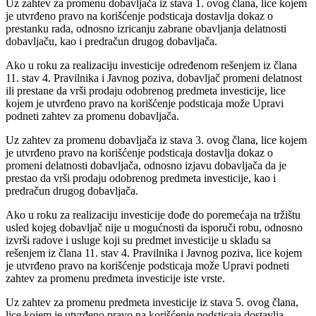
Uz zahtev za promenu dobavljača iz stava 1. ovog člana, lice kojem
je utvrđeno pravo na korišćenje podsticaja dostavlja dokaz o
prestanku rada, odnosno izricanju zabrane obavljanja delatnosti
dobavljaču, kao i predračun drugog dobavljača.
Ako u roku za realizaciju investicije određenom rešenjem iz člana
11. stav 4. Pravilnika i Javnog poziva, dobavljač promeni delatnost
ili prestane da vrši prodaju odobrenog predmeta investicije, lice
kojem je utvrđeno pravo na korišćenje podsticaja može Upravi
podneti zahtev za promenu dobavljača.
Uz zahtev za promenu dobavljača iz stava 3. ovog člana, lice kojem
je utvrđeno pravo na korišćenje podsticaja dostavlja dokaz o
promeni delatnosti dobavljača, odnosno izjavu dobavljača da je
prestao da vrši prodaju odobrenog predmeta investicije, kao i
predračun drugog dobavljača.
Ako u roku za realizaciju investicije dođe do poremećaja na tržištu
usled kojeg dobavljač nije u mogućnosti da isporuči robu, odnosno
izvrši radove i usluge koji su predmet investicije u skladu sa
rešenjem iz člana 11. stav 4. Pravilnika i Javnog poziva, lice kojem
je utvrđeno pravo na korišćenje podsticaja može Upravi podneti
zahtev za promenu predmeta investicije iste vrste.
Uz zahtev za promenu predmeta investicije iz stava 5. ovog člana,
lice kojem je utvrđeno pravo na korišćenje podsticaja dostavlja