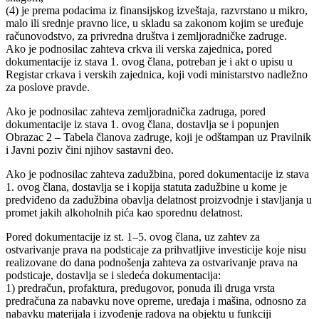
(4) je prema podacima iz finansijskog izveštaja, razvrstano u mikro,
malo ili srednje pravno lice, u skladu sa zakonom kojim se uređuje
računovodstvo, za privredna društva i zemljoradničke zadruge.
Ako je podnosilac zahteva crkva ili verska zajednica, pored
dokumentacije iz stava 1. ovog člana, potreban je i akt o upisu u
Registar crkava i verskih zajednica, koji vodi ministarstvo nadležno
za poslove pravde.
Ako je podnosilac zahteva zemljoradnička zadruga, pored
dokumentacije iz stava 1. ovog člana, dostavlja se i popunjen
Obrazac 2 – Tabela članova zadruge, koji je odštampan uz Pravilnik
i Javni poziv čini njihov sastavni deo.
Ako je podnosilac zahteva zadužbina, pored dokumentacije iz stava
1. ovog člana, dostavlja se i kopija statuta zadužbine u kome je
predviđeno da zadužbina obavlja delatnost proizvodnje i stavljanja u
promet jakih alkoholnih pića kao sporednu delatnost.
Pored dokumentacije iz st. 1–5. ovog člana, uz zahtev za
ostvarivanje prava na podsticaje za prihvatljive investicije koje nisu
realizovane do dana podnošenja zahteva za ostvarivanje prava na
podsticaje, dostavlja se i sledeća dokumentacija:
1) predračun, profaktura, predugovor, ponuda ili druga vrsta
predračuna za nabavku nove opreme, uređaja i mašina, odnosno za
nabavku materijala i izvođenje radova na objektu u funkciji