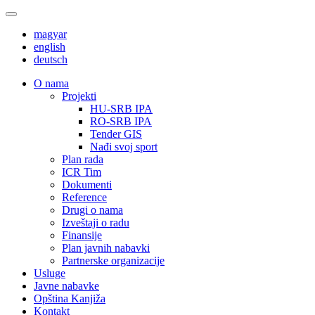
magyar
english
deutsch
О nama
Projekti
HU-SRB IPA
RO-SRB IPA
Tender GIS
Nađi svoj sport
Plan rada
ICR Tim
Dokumenti
Reference
Drugi o nama
Izveštaji o radu
Finansije
Plan javnih nabavki
Partnerske organizacije
Usluge
Javne nabavke
Opština Kanjiža
Kontakt