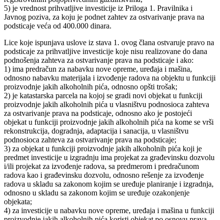
5) je vrednost prihvatljive investicije iz Priloga 1. Pravilnika i
Javnog poziva, za koju je podnet zahtev za ostvarivanje prava na
podsticaje veća od 400.000 dinara.
Lice koje ispunjava uslove iz stava 1. ovog člana ostvaruje pravo na
podsticaje za prihvatljive investicije koje nisu realizovane do dana
podnošenja zahteva za ostvarivanje prava na podsticaje i ako:
1) ima predračun za nabavku nove opreme, uređaja i mašina,
odnosno nabavku materijala i izvođenje radova na objektu u funkciji
proizvodnje jakih alkoholnih pića, odnosno opšti trošak;
2) je katastarska parcela na kojoj se gradi novi objekat u funkciji
proizvodnje jakih alkoholnih pića u vlasništvu podnosioca zahteva
za ostvarivanje prava na podsticaje, odnosno ako je postojeći
objekat u funkciji proizvodnje jakih alkoholnih pića na kome se vrši
rekonstrukcija, dogradnja, adaptacija i sanacija, u vlasništvu
podnosioca zahteva za ostvarivanje prava na podsticaje;
3) za objekat u funkciji proizvodnje jakih alkoholnih pića koji je
predmet investicije u izgradnju ima projekat za građevinsku dozvolu
i/ili projekat za izvođenje radova, sa predmerom i predračunom
radova kao i građevinsku dozvolu, odnosno rešenje za izvođenje
radova u skladu sa zakonom kojim se uređuje planiranje i izgradnja,
odnosno u skladu sa zakonom kojim se uređuje ozakonjenje
objekata;
4) za investicije u nabavku nove opreme, uređaja i mašina u funkciji
proizvodnje jakih alkoholnih pića koristi objekat po osnovu prava