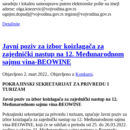
saradnju i lokalnu samoupravu putem elektronske pošte na imejl
adrese: olga.knezevic@vojvodina.gov.rs
ognjen.dopudj@vojvodina.gov.rs region@vojvodina.gov.rs
Detaljnije
Javni poziv za izbor koizlagača za
zajednički nastup na 12. Međunarodnom
sajmu vina-BEOWINE
Objavljeno
2. mart 2022.
. Objavljeno u
Konkursi
.
POKRAJINSKI SEKRETARIJAT ZA PRIVREDU I
TURIZAM
Javni poziv za izbor koizlagača za zajednički nastup na 12.
Međunarodnom sajmu vina-BEOWINE
Pokrajinski sekretarijat za privredu i turizam, upućuje Javni poziv za
izbor koizlagača za zajednički nastup na 12. Međunarodnom sajmu
vina-BEOWINE, koji će se održati u periodu od 25. do 26.03.2022.
godine u okviru 43. Međunarodnog sajma turizma u Beogradu.