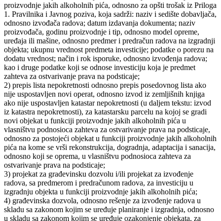
proizvodnje jakih alkoholnih pića, odnosno za opšti trošak iz Priloga
1. Pravilnika i Javnog poziva, koja sadrži: naziv i sedište dobavljača,
odnosno izvođača radova; datum izdavanja dokumenta; naziv
proizvođača, godinu proizvodnje i tip, odnosno model opreme,
uređaja ili mašine, odnosno predmer i predračun radova na izgradnji
objekta; ukupnu vrednost predmeta investicije; podatke o porezu na
dodatu vrednost; način i rok isporuke, odnosno izvođenja radova;
kao i druge podatke koji se odnose investiciju koja je predmet
zahteva za ostvarivanje prava na podsticaje;
2) prepis lista nepokretnosti odnosno prepis posedovnog lista ako
nije uspostavljen novi operat, odnosno izvod iz zemljišnih knjiga
ako nije uspostavljen katastar nepokretnosti (u daljem tekstu: izvod
iz katastra nepokretnosti), za katastarsku parcelu na kojoj se gradi
novi objekat u funkciji proizvodnje jakih alkoholnih pića u
vlasništvu podnosioca zahteva za ostvarivanje prava na podsticaje,
odnosno za postojeći objekat u funkciji proizvodnje jakih alkoholnih
pića na kome se vrši rekonstrukcija, dogradnja, adaptacija i sanacija,
odnosno koji se oprema, u vlasništvu podnosioca zahteva za
ostvarivanje prava na podsticaje;
3) projekat za građevinsku dozvolu i/ili projekat za izvođenje
radova, sa predmerom i predračunom radova, za investiciju u
izgradnju objekta u funkciji proizvodnje jakih alkoholnih pića;
4) građevinska dozvola, odnosno rešenje za izvođenje radova u
skladu sa zakonom kojim se uređuje planiranje i izgradnja, odnosno
u skladu sa zakonom kojim se uređuje ozakonjenje objekata, za