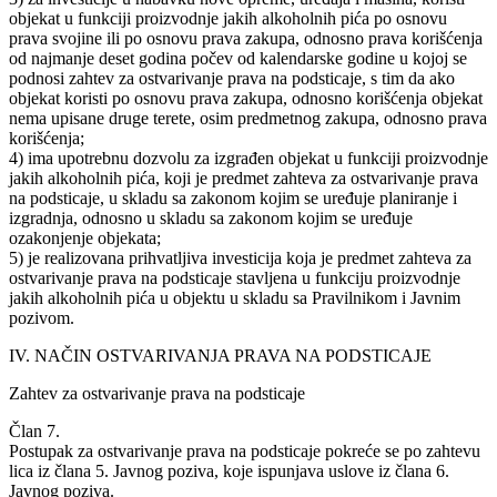
objekat u funkciji proizvodnje jakih alkoholnih pića po osnovu
prava svojine ili po osnovu prava zakupa, odnosno prava korišćenja
od najmanje deset godina počev od kalendarske godine u kojoj se
podnosi zahtev za ostvarivanje prava na podsticaje, s tim da ako
objekat koristi po osnovu prava zakupa, odnosno korišćenja objekat
nema upisane druge terete, osim predmetnog zakupa, odnosno prava
korišćenja;
4) ima upotrebnu dozvolu za izgrađen objekat u funkciji proizvodnje
jakih alkoholnih pića, koji je predmet zahteva za ostvarivanje prava
na podsticaje, u skladu sa zakonom kojim se uređuje planiranje i
izgradnja, odnosno u skladu sa zakonom kojim se uređuje
ozakonjenje objekata;
5) je realizovana prihvatljiva investicija koja je predmet zahteva za
ostvarivanje prava na podsticaje stavljena u funkciju proizvodnje
jakih alkoholnih pića u objektu u skladu sa Pravilnikom i Javnim
pozivom.
IV. NAČIN OSTVARIVANJA PRAVA NA PODSTICAJE
Zahtev za ostvarivanje prava na podsticaje
Član 7.
Postupak za ostvarivanje prava na podsticaje pokreće se po zahtevu
lica iz člana 5. Javnog poziva, koje ispunjava uslove iz člana 6.
Javnog poziva.