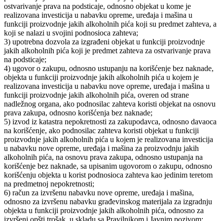
ostvarivanje prava na podsticaje, odnosno objekat u kome je
realizovana investicija u nabavku opreme, uređaja i mašina u
funkciji proizvodnje jakih alkoholnih pića koji su predmet zahteva, a
koji se nalazi u svojini podnosioca zahteva;
3) upotrebna dozvola za izgrađeni objekat u funkciji proizvodnje
jakih alkoholnih pića koji je predmet zahteva za ostvarivanje prava
na podsticaje;
4) ugovor o zakupu, odnosno ustupanju na korišćenje bez naknade,
objekta u funkciji proizvodnje jakih alkoholnih pića u kojem je
realizovana investicija u nabavku nove opreme, uređaja i mašina u
funkciji proizvodnje jakih alkoholnih pića, overen od strane
nadležnog organa, ako podnosilac zahteva koristi objekat na osnovu
prava zakupa, odnosno korišćenja bez naknade;
5) izvod iz katastra nepokretnosti za zakupodavca, odnosno davaoca
na korišćenje, ako podnosilac zahteva koristi objekat u funkciji
proizvodnje jakih alkoholnih pića u kojem je realizovana investicija
u nabavku nove opreme, uređaja i mašina za proizvodnju jakih
alkoholnih pića, na osnovu prava zakupa, odnosno ustupanja na
korišćenje bez naknade, sa upisanim ugovorom o zakupu, odnosno
korišćenju objekta u korist podnosioca zahteva kao jedinim teretom
na predmetnoj nepokretnosti;
6) račun za izvršenu nabavku nove opreme, uređaja i mašina,
odnosno za izvršenu nabavku građevinskog materijala za izgradnju
objekta u funkciji proizvodnje jakih alkoholnih pića, odnosno za
izvršeni opšti trošak, u skladu sa Pravilnikom i Javnim pozivom;