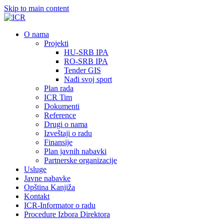
Skip to main content
О nama
Projekti
HU-SRB IPA
RO-SRB IPA
Tender GIS
Nađi svoj sport
Plan rada
ICR Tim
Dokumenti
Reference
Drugi o nama
Izveštaji o radu
Finansije
Plan javnih nabavki
Partnerske organizacije
Usluge
Javne nabavke
Opština Kanjiža
Kontakt
ICR-Informator o radu
Procedure Izbora Direktora