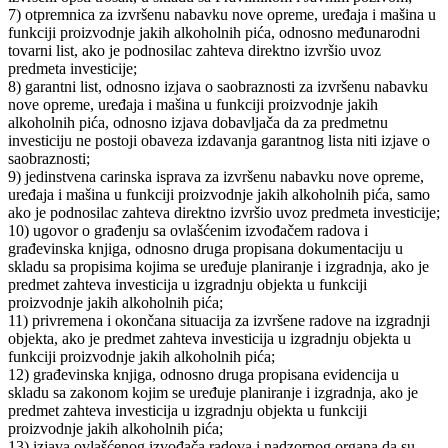
7) otpremnica za izvršenu nabavku nove opreme, uređaja i mašina u
funkciji proizvodnje jakih alkoholnih pića, odnosno međunarodni
tovarni list, ako je podnosilac zahteva direktno izvršio uvoz
predmeta investicije;
8) garantni list, odnosno izjava o saobraznosti za izvršenu nabavku
nove opreme, uređaja i mašina u funkciji proizvodnje jakih
alkoholnih pića, odnosno izjava dobavljača da za predmetnu
investiciju ne postoji obaveza izdavanja garantnog lista niti izjave o
saobraznosti;
9) jedinstvena carinska isprava za izvršenu nabavku nove opreme,
uređaja i mašina u funkciji proizvodnje jakih alkoholnih pića, samo
ako je podnosilac zahteva direktno izvršio uvoz predmeta investicije;
10) ugovor o građenju sa ovlašćenim izvođačem radova i
građevinska knjiga, odnosno druga propisana dokumentaciju u
skladu sa propisima kojima se uređuje planiranje i izgradnja, ako je
predmet zahteva investicija u izgradnju objekta u funkciji
proizvodnje jakih alkoholnih pića;
11) privremena i okončana situacija za izvršene radove na izgradnji
objekta, ako je predmet zahteva investicija u izgradnju objekta u
funkciji proizvodnje jakih alkoholnih pića;
12) građevinska knjiga, odnosno druga propisana evidencija u
skladu sa zakonom kojim se uređuje planiranje i izgradnja, ako je
predmet zahteva investicija u izgradnju objekta u funkciji
proizvodnje jakih alkoholnih pića;
13) izjava ovlašćenog izvođača radova i nadzornog organa da su