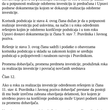
da u potpunosti realizuje odobrenu investiciju iz predračuna i Upravi
podnese dokumentaciju kojom se dokazuje realizacija odobrene
investicije.
Korisnik podsticaja iz stava 4. ovog člana dužan je da u potpunosti
realizuje investiciju pod uslovima, na način i u roku određenim
rešenjem kojim je odobreno korišćenje podsticaja i u tom roku
Upravi dostavi dokumentaciju iz člana 9. stav 7. Pravilnika i Javnog
poziva.
Rešenje iz stava 3. ovog člana sadrži i podatke o obavezama
korisnika podsticaja u skladu sa zakonom kojim se uređuju
podsticaji u poljoprivredi i ruralnom razvoju i Pravilnikom.
Promena dobavljača, promena predmeta investicije, produžetak roka
za realizaciju investicije i povraćaj novčanih sredstava
Član 12.
Ako u roku za realizaciju investicije određenom rešenjem iz člana
11. stav 4. Pravilnika i Javnog poziva dobavljač prestane da postoji
ili mu bude izrečena zabrana obavljanja delatnosti, lice kojem je
utvrđeno pravo na korišćenje podsticaja može Upravi podneti zahtev
za promenu dobavljača.