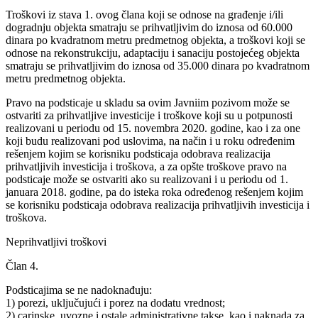
Troškovi iz stava 1. ovog člana koji se odnose na građenje i/ili
dogradnju objekta smatraju se prihvatljivim do iznosa od 60.000
dinara po kvadratnom metru predmetnog objekta, a troškovi koji se
odnose na rekonstrukciju, adaptaciju i sanaciju postojećeg objekta
smatraju se prihvatljivim do iznosa od 35.000 dinara po kvadratnom
metru predmetnog objekta.
Pravo na podsticaje u skladu sa ovim Javniim pozivom može se
ostvariti za prihvatljive investicije i troškove koji su u potpunosti
realizovani u periodu od 15. novembra 2020. godine, kao i za one
koji budu realizovani pod uslovima, na način i u roku određenim
rešenjem kojim se korisniku podsticaja odobrava realizacija
prihvatljivih investicija i troškova, a za opšte troškove pravo na
podsticaje može se ostvariti ako su realizovani i u periodu od 1.
januara 2018. godine, pa do isteka roka određenog rešenjem kojim
se korisniku podsticaja odobrava realizacija prihvatljivih investicija i
troškova.
Neprihvatljivi troškovi
Član 4.
Podsticajima se ne nadoknađuju:
1) porezi, uključujući i porez na dodatu vrednost;
2) carinske, uvozne i ostale administrativne takse, kao i naknada za