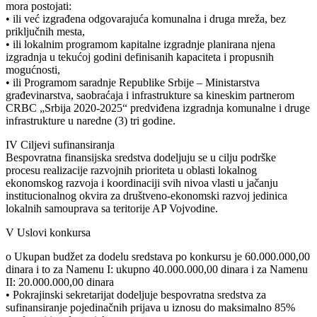
mora postojati:
• ili već izgrađena odgovarajuća komunalna i druga mreža, bez
priključnih mesta,
• ili lokalnim programom kapitalne izgradnje planirana njena
izgradnja u tekućoj godini definisanih kapaciteta i propusnih
mogućnosti,
• ili Programom saradnje Republike Srbije – Ministarstva
građevinarstva, saobraćaja i infrastrukture sa kineskim partnerom
CRBC „Srbija 2020-2025“ predviđena izgradnja komunalne i druge
infrastrukture u naredne (3) tri godine.
IV Ciljevi sufinansiranja
Bespovratna finansijska sredstva dodeljuju se u cilju podrške
procesu realizacije razvojnih prioriteta u oblasti lokalnog
ekonomskog razvoja i koordinaciji svih nivoa vlasti u jačanju
institucionalnog okvira za društveno-ekonomski razvoj jedinica
lokalnih samouprava sa teritorije AP Vojvodine.
V Uslovi konkursa
o Ukupan budžet za dodelu sredstava po konkursu je 60.000.000,00
dinara i to za Namenu I: ukupno 40.000.000,00 dinara i za Namenu
II: 20.000.000,00 dinara
• Pokrajinski sekretarijat dodeljuje bespovratna sredstva za
sufinansiranje pojedinačnih prijava u iznosu do maksimalno 85%