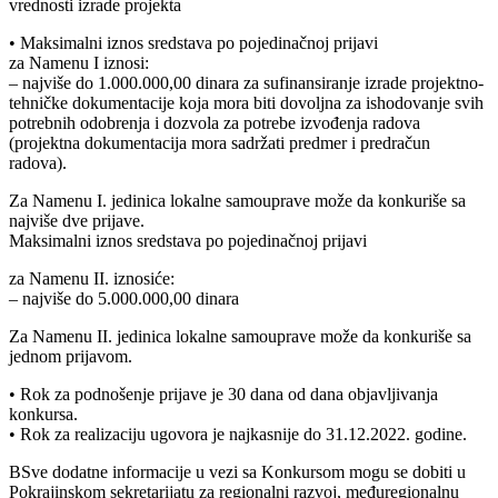
vrednosti izrade projekta
• Maksimalni iznos sredstava po pojedinačnoj prijavi
za Namenu I iznosi:
– najviše do 1.000.000,00 dinara za sufinansiranje izrade projektno-
tehničke dokumentacije koja mora biti dovoljna za ishodovanje svih
potrebnih odobrenja i dozvola za potrebe izvođenja radova
(projektna dokumentacija mora sadržati predmer i predračun
radova).
Za Namenu I. jedinica lokalne samouprave može da konkuriše sa
najviše dve prijave.
Maksimalni iznos sredstava po pojedinačnoj prijavi
za Namenu II. iznosiće:
– najviše do 5.000.000,00 dinara
Za Namenu II. jedinica lokalne samouprave može da konkuriše sa
jednom prijavom.
• Rok za podnošenje prijave je 30 dana od dana objavljivanja
konkursa.
• Rok za realizaciju ugovora je najkasnije do 31.12.2022. godine.
BSve dodatne informacije u vezi sa Konkursom mogu se dobiti u
Pokrajinskom sekretarijatu za regionalni razvoj, međuregionalnu