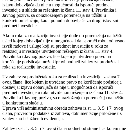
izjavu dobavljača da nije u mogućnosti da isporuči predmet
investicije u skladu sa rešenjem iz člana 11. stav 4. Pravilnika i
Javnog poziva, sa obrazloženjem poremećaja na tržištu u
konkretnom slučaju, kao i ponudu dobavljača za drugi istovrsni
predmet investicije.
Ako u roku za realizaciju investicije dođe do poremećaja na tržištu
usled kojeg dobavljač nije u mogućnosti da isporuči robu, odnosno
izvrši radove i usluge koji su predmet investicije u roku za
realizaciju investicije utvrđenom rešenjem iz člana 11. stav 4.
Pravilnika i Javnog poziva, lice kojem je utvrđeno pravo na
korišćenje podsticaja može Upravi podneti zahtev za produžetak
roka za realizaciju investicije.
Uz zahtev za produžetak roka za realizaciju investicije iz stava 7.
ovog člana, lice kojem je utvrđeno pravo na korišćenje podsticaja
dostavlja: izjavu dobavljača da nije u mogućnosti da isporuči
predmet investicije u roku utvrđenom rešenjem iz člana 11. stav 4.
Pravilnika i Javnog poziva, sa obrazloženjem poremećaja na tržištu
u konkretnom slučaju.
Uprava vrši administrativnu obradu zahteva iz st. 1, 3, 5. i 7. ovog
člana, proverom podataka iz zahteva, dokumentacije priložene uz
zahtev kao i službenih evidencija.
Zahtev iz st. 1, 3, 5. i 7. ovog člana podnet od strane lica kojem nije