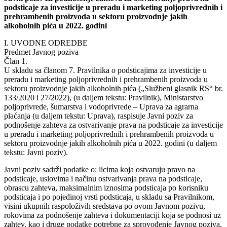
podsticaje za investicije u preradu i marketing poljoprivrednih i
prehrambenih proizvoda u sektoru proizvodnje jakih
alkoholnih pića u 2022. godini
I. UVODNE ODREDBE
Predmet Javnog poziva
Član 1.
U skladu sa članom 7. Pravilnika o podsticajima za investicije u
preradu i marketing poljoprivrednih i prehrambenih proizvoda u
sektoru proizvodnje jakih alkoholnih pića („Službeni glasnik RS“ br.
133/2020 i 27/2022), (u daljem tekstu: Pravilnik), Ministarstvo
poljoprivrede, šumarstva i vodoprivrede – Uprava za agrarna
plaćanja (u daljem tekstu: Uprava), raspisuje Javni poziv za
podnošenje zahteva za ostvarivanje prava na podsticaje za investicije
u preradu i marketing poljoprivrednih i prehrambenih proizvoda u
sektoru proizvodnje jakih alkoholnih pića u 2022. godini (u daljem
tekstu: Javni poziv).
Javni poziv sadrži podatke o: licima koja ostvaruju pravo na
podsticaje, uslovima i načinu ostvarivanja prava na podsticaje,
obrascu zahteva, maksimalnim iznosima podsticaja po korisniku
podsticaja i po pojedinoj vrsti podsticaja, u skladu sa Pravilnikom,
visini ukupnih raspoloživih sredstava po ovom Javnom pozivu,
rokovima za podnošenje zahteva i dokumentaciji koja se podnosi uz
zahtev, kao i druge podatke potrebne za sprovođenje Javnog poziva.