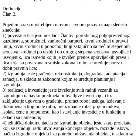
Definicije
Član 2.
Pojedini izrazi upotrebljeni u ovom Javnom pozivu imaju sledeća
značenja:
1) povezana lica jesu nosilac i članovi porodičnog poljoprivrednog
gazdinstva, supružnici, vanbračni partneri, krvni srodnici u pravoj
liniji, krvni srodnici u pobočnoj liniji zaključno sa trećim stepenom
srodstva, srodnici po tazbini do drugog stepena srodstva, usvojilac i
usvojenik, lica između kojih je izvršen prenos upravljačkih prava i
lica koja su povezana u smislu zakona kojim se uređuje porez na
dobit pravnih lica;
2) izgradnja jeste građenje, rekonstrukcija, dogradnja, adaptacija i
sanacija, u skladu sa zakonom kojim se uređuje planiranje i
izgradnja;
3) realizacija investicije jeste izvršenje svih radnji vezanih za
izgradnju i nabavku predmeta prihvatljive investicije, i to:
zaključenje ugovora o građenju, promet robe i usluga, izdavanje
dokumenata koji prate robu, preuzimanje robe, prijem radova,
isplata cene u potpunosti, kao i stavljanje investicije u funkciju u
skladu sa namenom;
4) tehnička dokumentacija za izgradnju objekta jeste skup projekata
koji se izrađuju radi: utvrđivanja koncepta objekta, razrade uslova,
načina izgradnje objekta i za potrebe održavanja objekta, u skladu sa