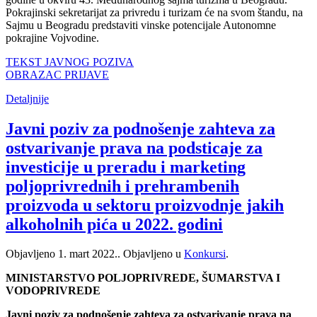
Pokrajinski sekretarijat za privredu i turizam će na svom štandu, na
Sajmu u Beogradu predstaviti vinske potencijale Autonomne
pokrajine Vojvodine.
TEKST JAVNOG POZIVA
OBRAZAC PRIJAVE
Detaljnije
Јavni poziv za podnošenje zahteva za
ostvarivanje prava na podsticaje za
investicije u preradu i marketing
poljoprivrednih i prehrambenih
proizvoda u sektoru proizvodnje jakih
alkoholnih pića u 2022. godini
Objavljeno
1. mart 2022.
. Objavljeno u
Konkursi
.
MINISTARSTVO POLJOPRIVREDE, ŠUMARSTVA I
VODOPRIVREDE
Јavni poziv za podnošenje zahteva za ostvarivanje prava na