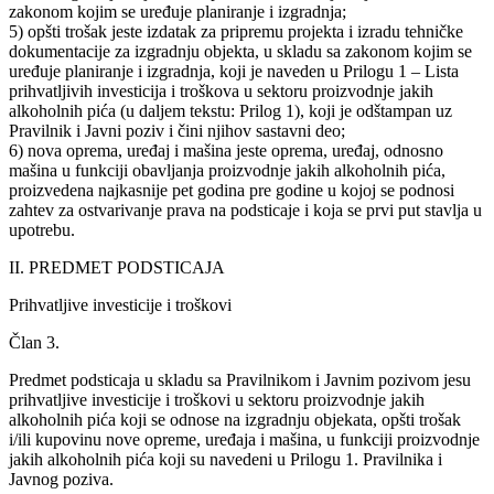
zakonom kojim se uređuje planiranje i izgradnja;
5) opšti trošak jeste izdatak za pripremu projekta i izradu tehničke
dokumentacije za izgradnju objekta, u skladu sa zakonom kojim se
uređuje planiranje i izgradnja, koji je naveden u Prilogu 1 – Lista
prihvatljivih investicija i troškova u sektoru proizvodnje jakih
alkoholnih pića (u daljem tekstu: Prilog 1), koji je odštampan uz
Pravilnik i Javni poziv i čini njihov sastavni deo;
6) nova oprema, uređaj i mašina jeste oprema, uređaj, odnosno
mašina u funkciji obavljanja proizvodnje jakih alkoholnih pića,
proizvedena najkasnije pet godina pre godine u kojoj se podnosi
zahtev za ostvarivanje prava na podsticaje i koja se prvi put stavlja u
upotrebu.
II. PREDMET PODSTICAJA
Prihvatljive investicije i troškovi
Član 3.
Predmet podsticaja u skladu sa Pravilnikom i Javnim pozivom jesu
prihvatljive investicije i troškovi u sektoru proizvodnje jakih
alkoholnih pića koji se odnose na izgradnju objekata, opšti trošak
i/ili kupovinu nove opreme, uređaja i mašina, u funkciji proizvodnje
jakih alkoholnih pića koji su navedeni u Prilogu 1. Pravilnika i
Javnog poziva.