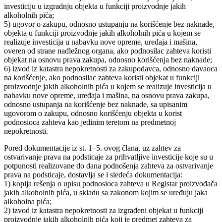
investiciju u izgradnju objekta u funkciji proizvodnje jakih
alkoholnih pića;
5) ugovor o zakupu, odnosno ustupanju na korišćenje bez naknade,
objekta u funkciji proizvodnje jakih alkoholnih pića u kojem se
realizuje investicija u nabavku nove opreme, uređaja i mašina,
overen od strane nadležnog organa, ako podnosilac zahteva koristi
objekat na osnovu prava zakupa, odnosno korišćenja bez naknade;
6) izvod iz katastra nepokretnosti za zakupodavca, odnosno davaoca
na korišćenje, ako podnosilac zahteva koristi objekat u funkciji
proizvodnje jakih alkoholnih pića u kojem se realizuje investicija u
nabavku nove opreme, uređaja i mašina, na osnovu prava zakupa,
odnosno ustupanja na korišćenje bez naknade, sa upisanim
ugovorom o zakupu, odnosno korišćenju objekta u korist
podnosioca zahteva kao jedinim teretom na predmetnoj
nepokretnosti.
Pored dokumentacije iz st. 1–5. ovog člana, uz zahtev za
ostvarivanje prava na podsticaje za prihvatljive investicije koje su u
potpunosti realizovane do dana podnošenja zahteva za ostvarivanje
prava na podsticaje, dostavlja se i sledeća dokumentacija:
1) kopija rešenja o upisu podnosioca zahteva u Registar proizvođača
jakih alkoholnih pića, u skladu sa zakonom kojim se uređuju jaka
alkoholna pića;
2) izvod iz katastra nepokretnosti za izgrađeni objekat u funkciji
proizvodnje jakih alkoholnih pića koji je predmet zahteva za