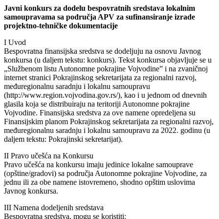
Javni konkurs za dodelu bespovratnih sredstava lokalnim
samoupravama sa područja APV za sufinansiranje izrade
projektno-tehničke dokumentacije
I Uvod
Bespovratna finansijska sredstva se dodeljuju na osnovu Javnog
konkursa (u daljem tekstu: konkurs). Tekst konkursa objavljuje se u
„Službenom listu Autonomne pokrajine Vojvodine” i na zvaničnoj
internet stranici Pokrajinskog sekretarijata za regionalni razvoj,
međuregionalnu saradnju i lokalnu samoupravu
(http://www.region.vojvodina.gov.rs/), kao i u jednom od dnevnih
glasila koja se distribuiraju na teritoriji Autonomne pokrajine
Vojvodine. Finansijska sredstva za ove namene opredeljena su
Finansijskim planom Pokrajinskog sekretarijata za regionalni razvoj,
međuregionalnu saradnju i lokalnu samoupravu za 2022. godinu (u
daljem tekstu: Pokrajinski sekretarijat).
II Pravo učešća na Konkursu
Pravo učešća na konkursu imaju jedinice lokalne samouprave
(opštine/gradovi) sa područja Autonomne pokrajine Vojvodine, za
jednu ili za obe namene istovremeno, shodno opštim uslovima
Javnog konkursa.
III Namena dodeljenih sredstava
Bespovratna sredstva, mogu se koristiti: