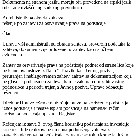
Dokumenta na stranom jeziku moraju biti prevedena na srpski jezik
od strane ovlašćenog sudskog prevodioca.
Administrativna obrada zahteva i
rešenje po zahtevu za ostvarivanje prava na podsticaje
Član 11.
Uprava vrši administrativnu obradu zahteva, proverom podataka iz
zahteva, dokumentacije priložene uz zahtev kao i službenih
evidencija.
Zahtev za ostvarivanje prava na podsticaje podnet od strane lica koje
ne ispunjava uslove iz člana 5. Pravilnika i Javnog poziva,
preuranjen i neblagovremen zahtev, zahtev sa dokumentacijom koja
ne glasi na podnosioca zahteva, kao i svaki naredni zahtev istog
podnosioca u periodu trajanja Javnog poziva, Uprava odbacuje
rešenjem.
Direktor Uprave rešenjem utvrđuje pravo na korišćenje podsticaja i
iznos podsticaja i nalaže isplatu podsticaja na namenski račun
korisnika podsticaja upisan u Registar.
Rešenjem iz stava 3. ovog člana korisniku podsticaja za investicije
koje nisu bile realizovane do dana podnošenja zahteva za
ostvarivanje prava na podsticaje, određuje se rok u kome je dužan