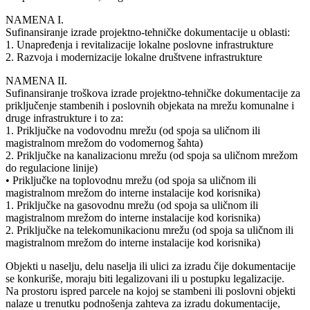
NAMENA I.
Sufinansiranje izrade projektno-tehničke dokumentacije u oblasti:
1. Unapređenja i revitalizacije lokalne poslovne infrastrukture
2. Razvoja i modernizacije lokalne društvene infrastrukture
NAMENA II.
Sufinansiranje troškova izrade projektno-tehničke dokumentacije za
priključenje stambenih i poslovnih objekata na mrežu komunalne i
druge infrastrukture i to za:
1. Priključke na vodovodnu mrežu (od spoja sa uličnom ili
magistralnom mrežom do vodomernog šahta)
2. Priključke na kanalizacionu mrežu (od spoja sa uličnom mrežom
do regulacione linije)
• Priključke na toplovodnu mrežu (od spoja sa uličnom ili
magistralnom mrežom do interne instalacije kod korisnika)
1. Priključke na gasovodnu mrežu (od spoja sa uličnom ili
magistralnom mrežom do interne instalacije kod korisnika)
2. Priključke na telekomunikacionu mrežu (od spoja sa uličnom ili
magistralnom mrežom do interne instalacije kod korisnika)
Objekti u naselju, delu naselja ili ulici za izradu čije dokumentacije
se konkuriše, moraju biti legalizovani ili u postupku legalizacije.
Na prostoru ispred parcele na kojoj se stambeni ili poslovni objekti
nalaze u trenutku podnošenja zahteva za izradu dokumentacije,