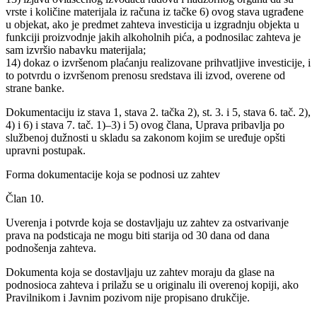
vrste i količine materijala iz računa iz tačke 6) ovog stava ugrađene
u objekat, ako je predmet zahteva investicija u izgradnju objekta u
funkciji proizvodnje jakih alkoholnih pića, a podnosilac zahteva je
sam izvršio nabavku materijala;
14) dokaz o izvršenom plaćanju realizovane prihvatljive investicije, i
to potvrdu o izvršenom prenosu sredstava ili izvod, overene od
strane banke.
Dokumentaciju iz stava 1, stava 2. tačka 2), st. 3. i 5, stava 6. tač. 2),
4) i 6) i stava 7. tač. 1)–3) i 5) ovog člana, Uprava pribavlja po
službenoj dužnosti u skladu sa zakonom kojim se uređuje opšti
upravni postupak.
Forma dokumentacije koja se podnosi uz zahtev
Član 10.
Uverenja i potvrde koja se dostavljaju uz zahtev za ostvarivanje
prava na podsticaja ne mogu biti starija od 30 dana od dana
podnošenja zahteva.
Dokumenta koja se dostavljaju uz zahtev moraju da glase na
podnosioca zahteva i prilažu se u originalu ili overenoj kopiji, ako
Pravilnikom i Javnim pozivom nije propisano drukčije.