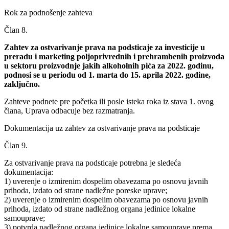
Rok za podnošenje zahteva
Član 8.
Zahtev za ostvarivanje prava na podsticaje za investicije u
preradu i marketing poljoprivrednih i prehrambenih proizvoda
u sektoru proizvodnje jakih alkoholnih pića za 2022. godinu,
podnosi se u periodu od 1. marta do 15. aprila 2022. godine,
zaključno.
Zahteve podnete pre početka ili posle isteka roka iz stava 1. ovog
člana, Uprava odbacuje bez razmatranja.
Dokumentacija uz zahtev za ostvarivanje prava na podsticaje
Član 9.
Za ostvarivanje prava na podsticaje potrebna je sledeća
dokumentacija:
1) uverenje o izmirenim dospelim obavezama po osnovu javnih
prihoda, izdato od strane nadležne poreske uprave;
2) uverenje o izmirenim dospelim obavezama po osnovu javnih
prihoda, izdato od strane nadležnog organa jedinice lokalne
samouprave;
3) potvrda nadležnog organa jedinice lokalne samouprave prema