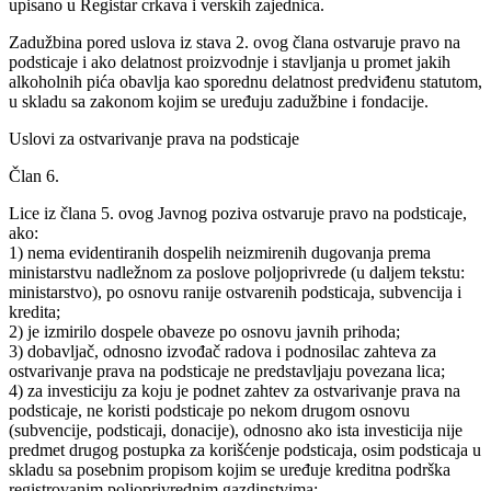
upisano u Registar crkava i verskih zajednica.
Zadužbina pored uslova iz stava 2. ovog člana ostvaruje pravo na
podsticaje i ako delatnost proizvodnje i stavljanja u promet jakih
alkoholnih pića obavlja kao sporednu delatnost predviđenu statutom,
u skladu sa zakonom kojim se uređuju zadužbine i fondacije.
Uslovi za ostvarivanje prava na podsticaje
Član 6.
Lice iz člana 5. ovog Javnog poziva ostvaruje pravo na podsticaje,
ako:
1) nema evidentiranih dospelih neizmirenih dugovanja prema
ministarstvu nadležnom za poslove poljoprivrede (u daljem tekstu:
ministarstvo), po osnovu ranije ostvarenih podsticaja, subvencija i
kredita;
2) je izmirilo dospele obaveze po osnovu javnih prihoda;
3) dobavljač, odnosno izvođač radova i podnosilac zahteva za
ostvarivanje prava na podsticaje ne predstavljaju povezana lica;
4) za investiciju za koju je podnet zahtev za ostvarivanje prava na
podsticaje, ne koristi podsticaje po nekom drugom osnovu
(subvencije, podsticaji, donacije), odnosno ako ista investicija nije
predmet drugog postupka za korišćenje podsticaja, osim podsticaja u
skladu sa posebnim propisom kojim se uređuje kreditna podrška
registrovanim poljoprivrednim gazdinstvima;