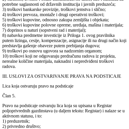
potrebne saglasnosti od državnih institucija i javnih preduzeća;
3) troškovi bankarske provizije, troškovi jemstva i slično;
4) troškovi prevoza, montaže i drugi operativni troškovi;
5) troškovi kupovine, odnosno zakupa zemljišta i objekata;
6) troškovi kupovine polovne opreme, uređaja, mašina i materijala;
7) doprinos u naturi (sopstveni rad i materijal);
8) nabavka predmetne investicije iz Priloga 1. ovog pravilnika
putem lizinga, cesije, kompenzacije, asignacije ili na drugi način koji
predstavlja gašenje obaveze putem prebijanja dugova;
9) troškovi po osnovu ugovora sa nadzornim organom;
10) troškovi koji ne odgovaraju predračunu radova iz projekta,
nerealne količine materijala, naknadni i nepredviđeni troškovi
radova.
III. USLOVI ZA OSTVARIVANJE PRAVA NA PODSTICAJE
Lica koja ostvaruju pravo na podsticaje
Član 5.
Pravo na podsticaje ostvaruju lica koja su upisana u Registar
poljoprivrednih gazdinstava (u daljem tekstu: Registar) i nalaze se u
aktivnom statusu, i to:
1) preduzetnik;
2) privredno društvo;