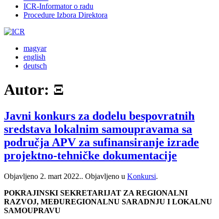
ICR-Informator o radu
Procedure Izbora Direktora
magyar
english
deutsch
Autor:
Ξ
Javni konkurs za dodelu bespovratnih
sredstava lokalnim samoupravama sa
područja APV za sufinansiranje izrade
projektno-tehničke dokumentacije
Objavljeno
2. mart 2022.
. Objavljeno u
Konkursi
.
POKRAJINSKI SEKRETARIJAT ZA REGIONALNI
RAZVOJ, MEĐUREGIONALNU SARADNJU I LOKALNU
SAMOUPRAVU