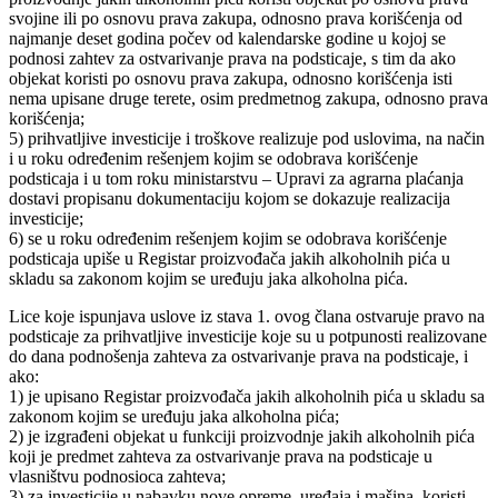
svojine ili po osnovu prava zakupa, odnosno prava korišćenja od
najmanje deset godina počev od kalendarske godine u kojoj se
podnosi zahtev za ostvarivanje prava na podsticaje, s tim da ako
objekat koristi po osnovu prava zakupa, odnosno korišćenja isti
nema upisane druge terete, osim predmetnog zakupa, odnosno prava
korišćenja;
5) prihvatljive investicije i troškove realizuje pod uslovima, na način
i u roku određenim rešenjem kojim se odobrava korišćenje
podsticaja i u tom roku ministarstvu – Upravi za agrarna plaćanja
dostavi propisanu dokumentaciju kojom se dokazuje realizacija
investicije;
6) se u roku određenim rešenjem kojim se odobrava korišćenje
podsticaja upiše u Registar proizvođača jakih alkoholnih pića u
skladu sa zakonom kojim se uređuju jaka alkoholna pića.
Lice koje ispunjava uslove iz stava 1. ovog člana ostvaruje pravo na
podsticaje za prihvatljive investicije koje su u potpunosti realizovane
do dana podnošenja zahteva za ostvarivanje prava na podsticaje, i
ako:
1) je upisano Registar proizvođača jakih alkoholnih pića u skladu sa
zakonom kojim se uređuju jaka alkoholna pića;
2) je izgrađeni objekat u funkciji proizvodnje jakih alkoholnih pića
koji je predmet zahteva za ostvarivanje prava na podsticaje u
vlasništvu podnosioca zahteva;
3) za investicije u nabavku nove opreme, uređaja i mašina, koristi