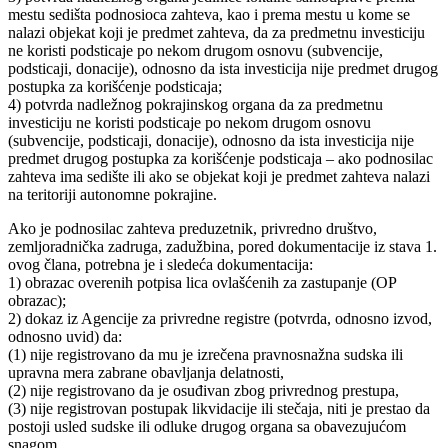
mestu sedišta podnosioca zahteva, kao i prema mestu u kome se
nalazi objekat koji je predmet zahteva, da za predmetnu investiciju
ne koristi podsticaje po nekom drugom osnovu (subvencije,
podsticaji, donacije), odnosno da ista investicija nije predmet drugog
postupka za korišćenje podsticaja;
4) potvrda nadležnog pokrajinskog organa da za predmetnu
investiciju ne koristi podsticaje po nekom drugom osnovu
(subvencije, podsticaji, donacije), odnosno da ista investicija nije
predmet drugog postupka za korišćenje podsticaja – ako podnosilac
zahteva ima sedište ili ako se objekat koji je predmet zahteva nalazi
na teritoriji autonomne pokrajine.
Ako je podnosilac zahteva preduzetnik, privredno društvo,
zemljoradnička zadruga, zadužbina, pored dokumentacije iz stava 1.
ovog člana, potrebna je i sledeća dokumentacija:
1) obrazac overenih potpisa lica ovlašćenih za zastupanje (OP
obrazac);
2) dokaz iz Agencije za privredne registre (potvrda, odnosno izvod,
odnosno uvid) da:
(1) nije registrovano da mu je izrečena pravnosnažna sudska ili
upravna mera zabrane obavljanja delatnosti,
(2) nije registrovano da je osuđivan zbog privrednog prestupa,
(3) nije registrovan postupak likvidacije ili stečaja, niti je prestao da
postoji usled sudske ili odluke drugog organa sa obavezujućom
snagom,