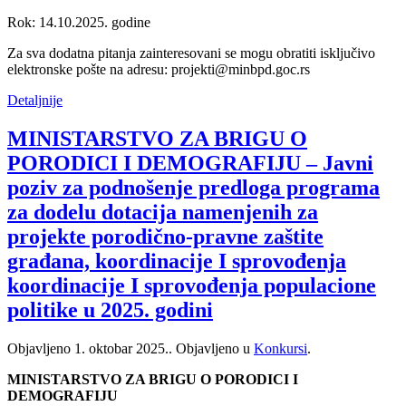
Rok: 14.10.2025. godine
Za sva dodatna pitanja zainteresovani se mogu obratiti isključivo
elektronske pošte na adresu: projekti@minbpd.goc.rs
Detaljnije
MINISTARSTVO ZA BRIGU O
PORODICI I DEMOGRAFIJU – Javni
poziv za podnošenje predloga programa
za dodelu dotacija namenjenih za
projekte porodično-pravne zaštite
građana, koordinacije I sprovođenja
koordinacije I sprovođenja populacione
politike u 2025. godini
Objavljeno
1. oktobar 2025.
. Objavljeno u
Konkursi
.
MINISTARSTVO ZA BRIGU O PORODICI I
DEMOGRAFIJU