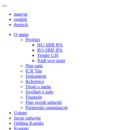
magyar
english
deutsch
О nama
Projekti
HU-SRB IPA
RO-SRB IPA
Tender GIS
Nađi svoj sport
Plan rada
ICR Tim
Dokumenti
Reference
Drugi o nama
Izveštaji o radu
Finansije
Plan javnih nabavki
Partnerske organizacije
Usluge
Javne nabavke
Opština Kanjiža
Kontakt