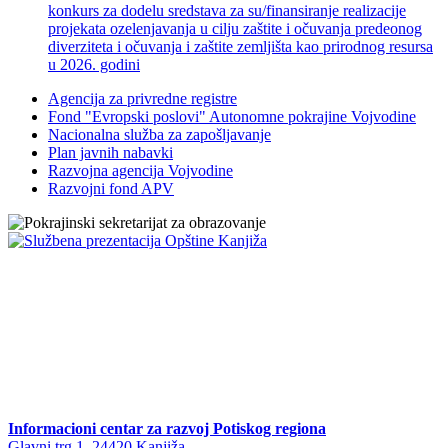
konkurs za dodelu sredstava za su/finansiranje realizacije
projekata ozelenjavanja u cilju zaštite i očuvanja predeonog
diverziteta i očuvanja i zaštite zemljišta kao prirodnog resursa
u 2026. godini
Agencija za privredne registre
Fond "Evropski poslovi" Autonomne pokrajine Vojvodine
Nacionalna služba za zapošljavanje
Plan javnih nabavki
Razvojna agencija Vojvodine
Razvojni fond APV
Informacioni centar za razvoj Potiskog regiona
Glavni trg 1, 24420 Kanjiža