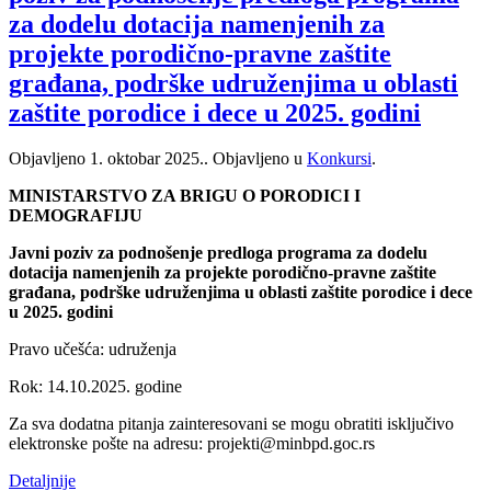
za dodelu dotacija namenjenih za
projekte porodično-pravne zaštite
građana, podrške udruženjima u oblasti
zaštite porodice i dece u 2025. godini
Objavljeno
1. oktobar 2025.
. Objavljeno u
Konkursi
.
MINISTARSTVO ZA BRIGU O PORODICI I
DEMOGRAFIJU
Javni poziv za podnošenje predloga programa za dodelu
dotacija namenjenih za projekte porodično-pravne zaštite
građana, podrške udruženjima u oblasti zaštite porodice i dece
u 2025. godini
Pravo učešća: udruženja
Rok: 14.10.2025. godine
Za sva dodatna pitanja zainteresovani se mogu obratiti isključivo
elektronske pošte na adresu: projekti@minbpd.goc.rs
Detaljnije