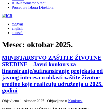
ICR-Informator o radu
Procedure Izbora Direktora
magyar
english
deutsch
Mesec:
oktobar 2025.
MINISTARSTVO ZAŠTITE ŽIVOTNE
SREDINE – Javni konkurs za
finansiranje/sufinansiranje projekata od
javnog interesa u oblasti zaštite životne
sredine koje realizuju udruženja u 2025.
godini
Objavljeno
1. oktobar 2025.
. Objavljeno u
Konkursi
.