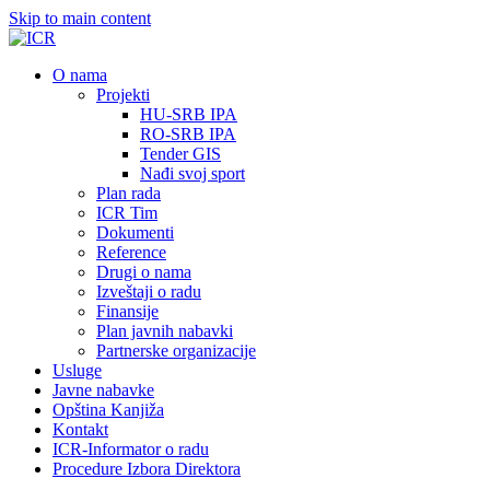
Skip to main content
О nama
Projekti
HU-SRB IPA
RO-SRB IPA
Tender GIS
Nađi svoj sport
Plan rada
ICR Tim
Dokumenti
Reference
Drugi o nama
Izveštaji o radu
Finansije
Plan javnih nabavki
Partnerske organizacije
Usluge
Javne nabavke
Opština Kanjiža
Kontakt
ICR-Informator o radu
Procedure Izbora Direktora