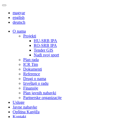
magyar
english
deutsch
О nama
Projekti
HU-SRB IPA
RO-SRB IPA
Tender GIS
Nađi svoj sport
Plan rada
ICR Tim
Dokumenti
Reference
Drugi o nama
Izveštaji o radu
Finansije
Plan javnih nabavki
Partnerske organizacije
Usluge
Javne nabavke
Opština Kanjiža
Kontakt