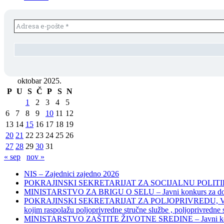
oktobar 2025.
P
U
S
Č
P
S
N
1
2
3
4
5
6
7
8
9
10
11
12
13
14
15
16
17
18
19
20
21
22
23
24
25
26
27
28
29
30
31
« sep
nov »
NIS – Zajednici zajedno 2026
POKRAJINSKI SEKRETARIJAT ZA SOCIJALNU POLITIKU, 
MINISTARSTVO ZA BRIGU O SELU – Javni konkurs za dodelu bes
POKRAJINSKI SEKRETARIJAT ZA POLJOPRIVREDU, VODOPRIVR
kojim raspolažu poljoprivredne stručne službe , poljoprivredne
MINISTARSTVO ZAŠTITE ŽIVOTNE SREDINE – Javni konkurs za dod