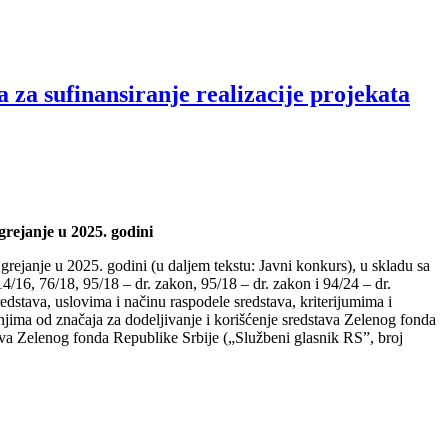
sufinansiranje realizacije projekata
grejanje u 2025. godini
 grejanje u 2025. godini (u daljem tekstu: Javni konkurs), u skladu sa
4/16, 76/18, 95/18 – dr. zakon, 95/18 – dr. zakon i 94/24 – dr.
dstava, uslovima i načinu raspodele sredstava, kriterijumima i
njima od značaja za dodeljivanje i korišćenje sredstava Zelenog fonda
tava Zelenog fonda Republike Srbije („Službeni glasnik RS”, broj