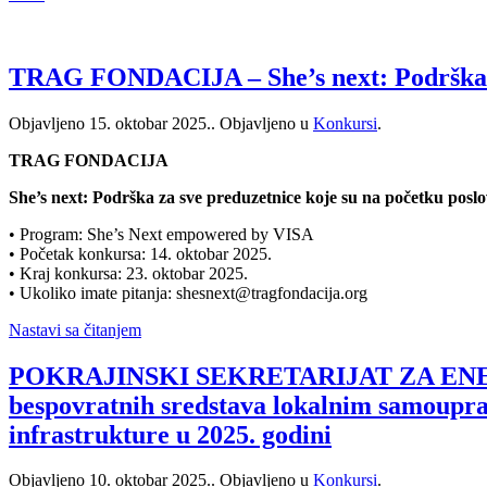
TRAG FONDACIJA – She’s next: Podrška za
Objavljeno
15. oktobar 2025.
. Objavljeno u
Konkursi
.
TRAG FONDACIJA
She’s next: Podrška za sve preduzetnice koje su na početku posl
• Program: She’s Next empowered by VISA
• Početak konkursa: 14. oktobar 2025.
• Kraj konkursa: 23. oktobar 2025.
• Ukoliko imate pitanja: shesnext@tragfondacija.org
Nastavi sa čitanjem
POKRAJINSKI SEKRETARIJAT ZA ENER
bespovratnih sredstava lokalnim samoupra
infrastrukture u 2025. godini
Objavljeno
10. oktobar 2025.
. Objavljeno u
Konkursi
.