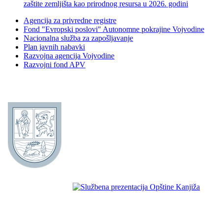
zaštite zemljišta kao prirodnog resursa u 2026. godini
Agencija za privredne registre
Fond "Evropski poslovi" Autonomne pokrajine Vojvodine
Nacionalna služba za zapošljavanje
Plan javnih nabavki
Razvojna agencija Vojvodine
Razvojni fond APV