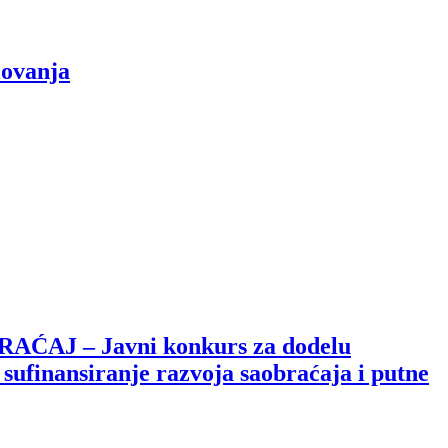
lovanja
J – Javni konkurs za dodelu
ufinansiranje razvoja saobraćaja i putne