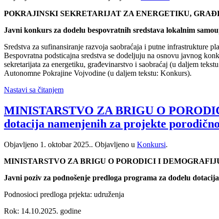
POKRAJINSKI SEKRETARIJAT ZA ENERGETIKU, GRAĐ
Javni konkurs za dodelu bespovratnih sredstava lokalnim samoup
Sredstva za sufinansiranje razvoja saobraćaja i putne infrastrukture p
Bespovratna podsticajna sredstva se dodeljuju na osnovu javnog konk
sekretarijata za energetiku, građevinarstvo i saobraćaj (u daljem tekstu
Autonomne Pokrajine Vojvodine (u daljem tekstu: Konkurs).
Nastavi sa čitanjem
MINISTARSTVO ZA BRIGU O PORODICI I 
dotacija namenjenih za projekte porodično-
Objavljeno
1. oktobar 2025.
. Objavljeno u
Konkursi
.
MINISTARSTVO ZA BRIGU O PORODICI I DEMOGRAFIJ
Javni poziv za podnošenje predloga programa za dodelu dotacija 
Podnosioci predloga prjekta: udruženja
Rok: 14.10.2025. godine