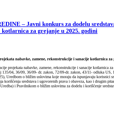
– Javni konkurs za dodelu sredstava za 
 kotlarnica za grejanje u 2025. godini
rojekata nabavke, zamene, rekonstrukcije i sanacije kotlarnica za 
acije projekata nabavke, zamene, rekonstrukcije i sanacije kotlarnica za
j 135/04, 36/09, 36/09- dr. zakon, 72/09-dr. zakon, 43/11- odluka US, 1
5), Uredbom o bližim uslovima koje moraju da ispunjavaju korisnici sre
ja korišćenja sredstava i ugovorenih prava i obaveza, kao i drugim pita
: Uredba) i Pravilnikom o bližim uslovima za dodelu i korišćenje sreds