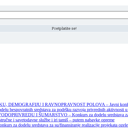
DEMOGRAFIJU I RAVNOPRAVNOST POLOVA – Javni konkursi – 
povratnih sredstava za podršku razvoja privrednih aktivnosti u seo
EDU I ŠUMARSTVO – Konkurs za dodelu sredstava za finansiran
 stručne i savetodavne službe i iri tamiš ‒ putem nabavke opreme
elu sredstava za su/finansiranje realizacije projekata ozelenjavan