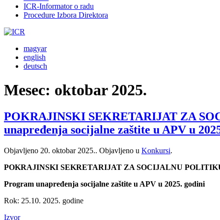
ICR-Informator o radu
Procedure Izbora Direktora
magyar
english
deutsch
Mesec:
oktobar 2025.
POKRAJINSKI SEKRETARIJAT ZA SO
unapređenja socijalne zaštite u APV u 2025
Objavljeno
20. oktobar 2025.
. Objavljeno u
Konkursi
.
POKRAJINSKI SEKRETARIJAT ZA SOCIJALNU POLITI
Program unapređenja socijalne zaštite u APV u 2025. godini
Rok: 25.10. 2025. godine
Izvor