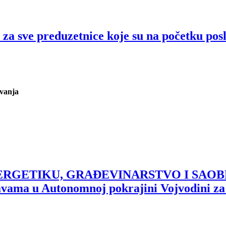
 sve preduzetnice koje su na početku pos
ovanja
GETIKU, GRAĐEVINARSTVO I SAOBRAĆA
vama u Autonomnoj pokrajini Vojvodini za s