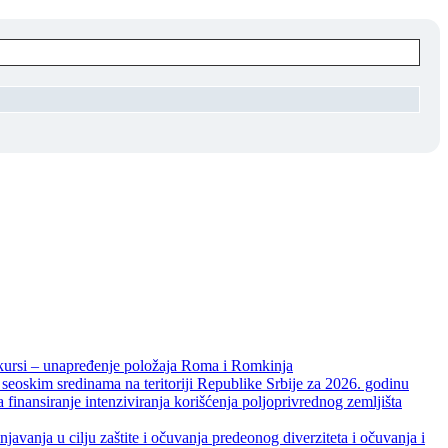
unapređenje položaja Roma i Romkinja
skim sredinama na teritoriji Republike Srbije za 2026. godinu
je intenziviranja korišćenja poljoprivrednog zemljišta
ja u cilju zaštite i očuvanja predeonog diverziteta i očuvanja i