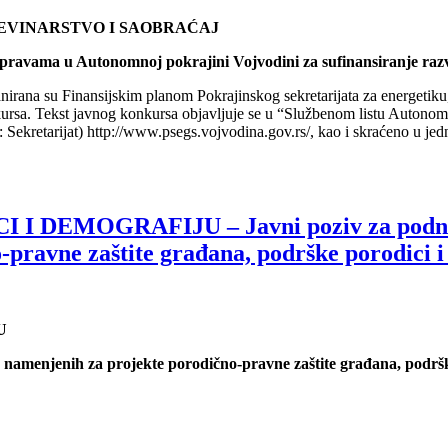
EVINARSTVO I SAOBRAĆAJ
ravama u Autonomnoj pokrajini Vojvodini za sufinansiranje razvo
lanirana su Finansijskim planom Pokrajinskog sekretarijata za energetiku
ursa. Tekst javnog konkursa objavljuje se u “Službenom listu Autonomne
: Sekretarijat) http://www.psegs.vojvodina.gov.rs/, kao i skraćeno u jedno
DEMOGRAFIJU – Javni poziv za podnoše
pravne zaštite građana, podrške porodici i
U
namenjenih za projekte porodično-pravne zaštite građana, podrške