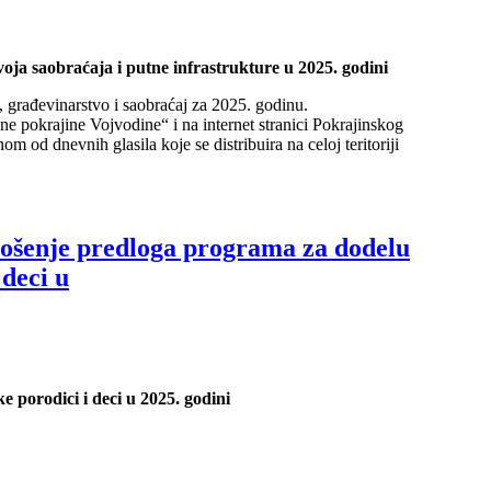
ja saobraćaja i putne infrastrukture u 2025. godini
, građevinarstvo i saobraćaj za 2025. godinu.
 pokrajine Vojvodine“ i na internet stranici Pokrajinskog
m od dnevnih glasila koje se distribuira na celoj teritoriji
nje predloga programa za dodelu
 deci u
 porodici i deci u 2025. godini