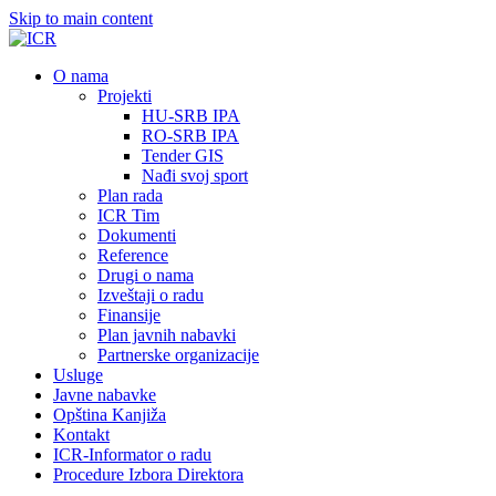
Skip to main content
О nama
Projekti
HU-SRB IPA
RO-SRB IPA
Tender GIS
Nađi svoj sport
Plan rada
ICR Tim
Dokumenti
Reference
Drugi o nama
Izveštaji o radu
Finansije
Plan javnih nabavki
Partnerske organizacije
Usluge
Javne nabavke
Opština Kanjiža
Kontakt
ICR-Informator o radu
Procedure Izbora Direktora