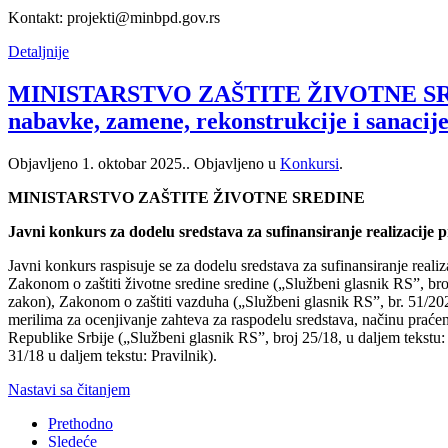
Kontakt: projekti@minbpd.gov.rs
Detaljnije
MINISTARSTVO ZAŠTITE ŽIVOTNE SREDINE 
nabavke, zamene, rekonstrukcije i sanacije
Objavljeno
1. oktobar 2025.
. Objavljeno u
Konkursi
.
MINISTARSTVO ZAŠTITE ŽIVOTNE SREDINE
Javni konkurs za dodelu sredstava za sufinansiranje realizacije p
Javni konkurs raspisuje se za dodelu sredstava za sufinansiranje realiz
Zakonom o zaštiti životne sredine sredine („Službeni glasnik RS”, bro
zakon), Zakonom o zaštiti vazduha („Službeni glasnik RS”, br. 51/202
merilima za ocenjivanje zahteva za raspodelu sredstava, načinu praćen
Republike Srbije („Službeni glasnik RS”, broj 25/18, u daljem tekstu
31/18 u daljem tekstu: Pravilnik).
Nastavi sa čitanjem
Prethodno
Sledeće