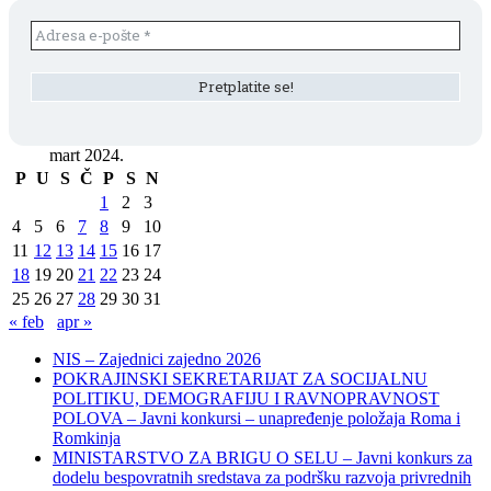
mart 2024.
P
U
S
Č
P
S
N
1
2
3
4
5
6
7
8
9
10
11
12
13
14
15
16
17
18
19
20
21
22
23
24
25
26
27
28
29
30
31
« feb
apr »
NIS – Zajednici zajedno 2026
POKRAJINSKI SEKRETARIJAT ZA SOCIJALNU
POLITIKU, DEMOGRAFIJU I RAVNOPRAVNOST
POLOVA – Javni konkursi – unapređenje položaja Roma i
Romkinja
MINISTARSTVO ZA BRIGU O SELU – Javni konkurs za
dodelu bespovratnih sredstava za podršku razvoja privrednih