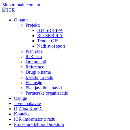
Skip to main content
О nama
Projekti
HU-SRB IPA
RO-SRB IPA
Tender GIS
Nađi svoj sport
Plan rada
ICR Tim
Dokumenti
Reference
Drugi o nama
Izveštaji o radu
Finansije
Plan javnih nabavki
Partnerske organizacije
Usluge
Javne nabavke
Opština Kanjiža
Kontakt
ICR-Informator o radu
Procedure Izbora Direktora