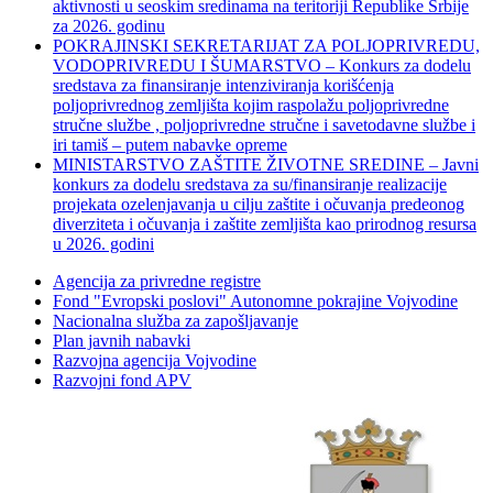
aktivnosti u seoskim sredinama na teritoriji Republike Srbije
za 2026. godinu
POKRAJINSKI SEKRETARIJAT ZA POLJOPRIVREDU,
VODOPRIVREDU I ŠUMARSTVO – Konkurs za dodelu
sredstava za finansiranje intenziviranja korišćenja
poljoprivrednog zemljišta kojim raspolažu poljoprivredne
stručne službe , poljoprivredne stručne i savetodavne službe i
iri tamiš ‒ putem nabavke opreme
MINISTARSTVO ZAŠTITE ŽIVOTNE SREDINE – Javni
konkurs za dodelu sredstava za su/finansiranje realizacije
projekata ozelenjavanja u cilju zaštite i očuvanja predeonog
diverziteta i očuvanja i zaštite zemljišta kao prirodnog resursa
u 2026. godini
Agencija za privredne registre
Fond "Evropski poslovi" Autonomne pokrajine Vojvodine
Nacionalna služba za zapošljavanje
Plan javnih nabavki
Razvojna agencija Vojvodine
Razvojni fond APV