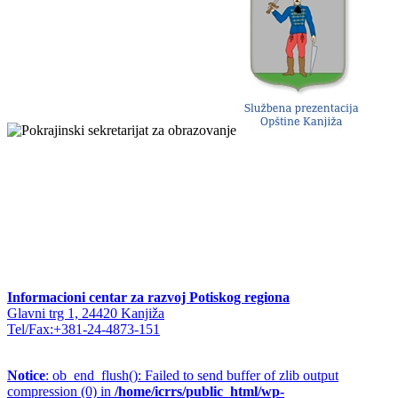
Informacioni centar za razvoj Potiskog regiona
Glavni trg 1, 24420 Kanjiža
Tel/Fax:+381-24-4873-151
Notice
: ob_end_flush(): Failed to send buffer of zlib output
compression (0) in
/home/icrrs/public_html/wp-