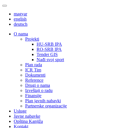
magyar
english
deutsch
О nama
Projekti
HU-SRB IPA
RO-SRB IPA
Tender GIS
Nađi svoj sport
Plan rada
ICR Tim
Dokumenti
Reference
Drugi o nama
Izveštaji o radu
Finansije
Plan javnih nabavki
Partnerske organizacije
Usluge
Javne nabavke
Opština Kanjiža
Kontakt