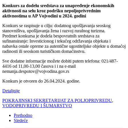
Konkurs za dodelu sredstava za unapređenje ekonomskih
aktivnosti na selu kroz podršku nepoljoprivrednim
aktivnostima u AP Vojvodini u 2024. godini
Konkurs se raspisuje u cilju: dodatnog upošljavanja seoskog
stanovništva, upošljavanja žena i razvoj ruralnog turizma.
Predmet konkursa je dodela bespovratnih sredstava za
sufinansiranje: Investicionog i tekućeg održavanja objekata i
nabavka ostale opreme za autentične ugostiteljske objekte u domaćoj
radinosti ili seoskom turističkom domaćinstvu.
Sve dodatne informacije možete dobiti putem telefona: 021/487-
4416 od 11,00-13,00 časova i i na e-mail
nemanja.despotov@vojvodina.gov.rs
Konkurs je otvoren do 26.04.2024. godine.
Detaljnije
POKRAJINSKI SEKRETARIJAT ZA POLJOPRIVREDU
,
VODOPRIVREDU I ŠUMARSTVO
Prethodno
Sledeće