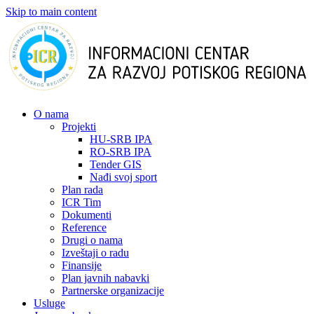
Skip to main content
О nama
Projekti
HU-SRB IPA
RO-SRB IPA
Tender GIS
Nađi svoj sport
Plan rada
ICR Tim
Dokumenti
Reference
Drugi o nama
Izveštaji o radu
Finansije
Plan javnih nabavki
Partnerske organizacije
Usluge