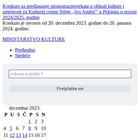
Konkurs za predlaganje programa/projekata u oblasti kulture i
umetnosti za Kulturni centar Srbije „Ivo Andrić” u Pekingu u sezoni
2024/2025. godine
Konkurs je otvoren od 20. decembra 2023. godine do 20. januara
2024. godine.
MINISTARSTVO KULTURE
Prethodno
Sledeće
decembar 2023.
P
U
S
Č
P
S
N
1
2
3
4
5
6
7
8
9
10
11
12
13
14
15
16
17