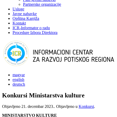
Partnerske organizacije
Usluge
Javne nabavke
Opština Kanjiža
Kontakt
ICR-Informator o radu
Procedure Izbora Direktora
magyar
english
deutsch
Konkursi Ministarstva kulture
Objavljeno
21. decembar 2023.
. Objavljeno u
Konkursi
.
MINISTARSTVO KULTURE