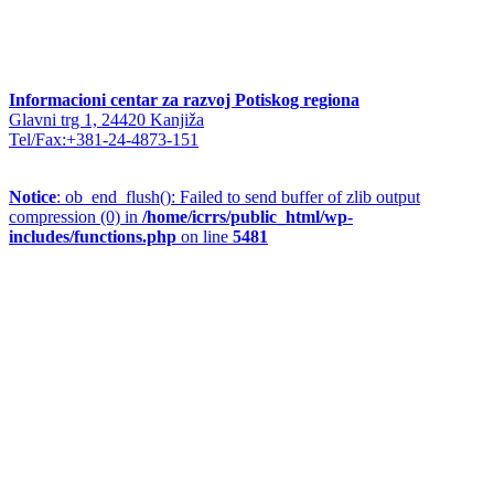
Informacioni centar za razvoj Potiskog regiona
Glavni trg 1, 24420 Kanjiža
Tel/Fax:+381-24-4873-151
Notice
: ob_end_flush(): Failed to send buffer of zlib output
compression (0) in
/home/icrrs/public_html/wp-
includes/functions.php
on line
5481