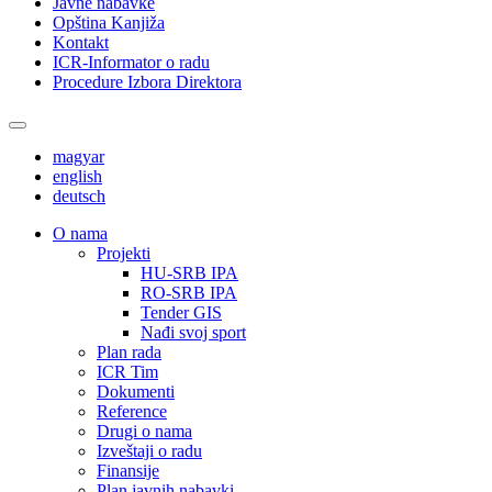
Javne nabavke
Opština Kanjiža
Kontakt
ICR-Informator o radu
Procedure Izbora Direktora
magyar
english
deutsch
О nama
Projekti
HU-SRB IPA
RO-SRB IPA
Tender GIS
Nađi svoj sport
Plan rada
ICR Tim
Dokumenti
Reference
Drugi o nama
Izveštaji o radu
Finansije
Plan javnih nabavki