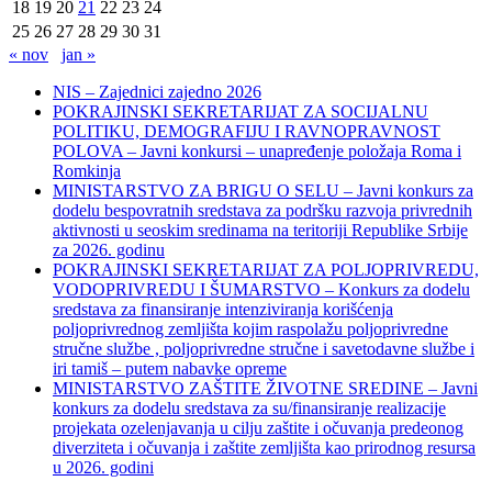
18
19
20
21
22
23
24
25
26
27
28
29
30
31
« nov
jan »
NIS – Zajednici zajedno 2026
POKRAJINSKI SEKRETARIJAT ZA SOCIJALNU
POLITIKU, DEMOGRAFIJU I RAVNOPRAVNOST
POLOVA – Javni konkursi – unapređenje položaja Roma i
Romkinja
MINISTARSTVO ZA BRIGU O SELU – Javni konkurs za
dodelu bespovratnih sredstava za podršku razvoja privrednih
aktivnosti u seoskim sredinama na teritoriji Republike Srbije
za 2026. godinu
POKRAJINSKI SEKRETARIJAT ZA POLJOPRIVREDU,
VODOPRIVREDU I ŠUMARSTVO – Konkurs za dodelu
sredstava za finansiranje intenziviranja korišćenja
poljoprivrednog zemljišta kojim raspolažu poljoprivredne
stručne službe , poljoprivredne stručne i savetodavne službe i
iri tamiš ‒ putem nabavke opreme
MINISTARSTVO ZAŠTITE ŽIVOTNE SREDINE – Javni
konkurs za dodelu sredstava za su/finansiranje realizacije
projekata ozelenjavanja u cilju zaštite i očuvanja predeonog
diverziteta i očuvanja i zaštite zemljišta kao prirodnog resursa
u 2026. godini