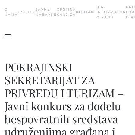
ICR-
PR
О
JAVNE
OPŠTINA
USLUGE
KONTAKT
INFORMATOR
IZB
Skip
NAMA
NABAVKE
KANJIŽA
O RADU
DIR
to
main
content
POKRAJINSKI
SEKRETARIJAT ZA
PRIVREDU I TURIZAM –
Javni konkurs za dodelu
bespovratnih sredstava
udruženjima građana i