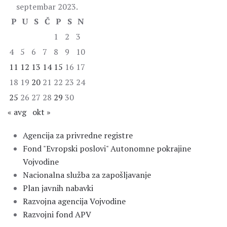
septembar 2023.
P
U
S
Č
P
S
N
1
2
3
4
5
6
7
8
9
10
11
12
13
14
15
16
17
18
19
20
21
22
23
24
25
26
27
28
29
30
« avg
okt »
Agencija za privredne registre
Fond "Evropski poslovi" Autonomne pokrajine
Vojvodine
Nacionalna služba za zapošljavanje
Plan javnih nabavki
Razvojna agencija Vojvodine
Razvojni fond APV