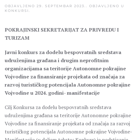
OBJAVLJENO
29. SEPTEMBAR 2023.
. OBJAVLJENO U
KONKURSI
.
POKRAJINSKI SEKRETARIJAT ZA PRIVREDU I
TURIZAM
Javni konkurs za dodelu bespovratnih sredstava
udruženjima građana i drugim
neprofitnim
organizacijama sa teritorije Autonomne pokrajine
Vojvodine za finansiranje projekata od značaja za
razvoj turističkog potencijala Autonomne pokrajine
Vojvodine u 2024. godini- manifestacije
Cilj Konkursa za dodelu bespovratnih sredstava
udruženjima građana sa teritorije Autonomne pokrajine
Vojvodine za finansiranje projekata od značaja za razvoj
turističkog potencijala Autonomne pokrajine Vojvodine-
Manifestacije (u daljem tekstu: Konkurs) je podsticanje