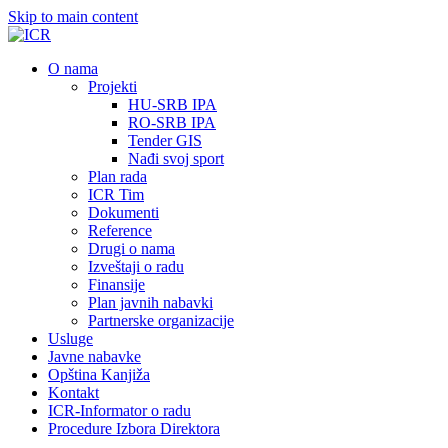
Skip to main content
О nama
Projekti
HU-SRB IPA
RO-SRB IPA
Tender GIS
Nađi svoj sport
Plan rada
ICR Tim
Dokumenti
Reference
Drugi o nama
Izveštaji o radu
Finansije
Plan javnih nabavki
Partnerske organizacije
Usluge
Javne nabavke
Opština Kanjiža
Kontakt
ICR-Informator o radu
Procedure Izbora Direktora