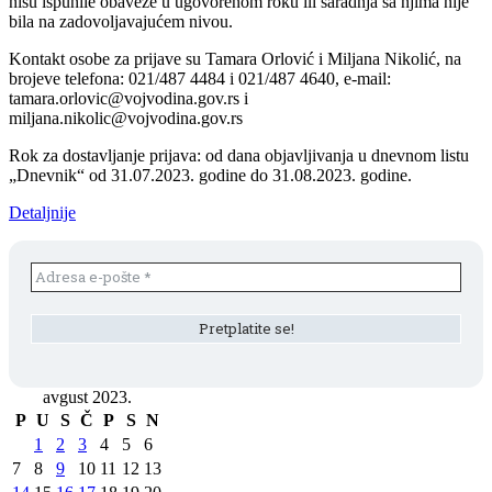
nisu ispunile obaveze u ugovorenom roku ili saradnja sa njima nije
bila na zadovoljavajućem nivou.
Kontakt osobe za prijave su Tamara Orlović i Miljana Nikolić, na
brojeve telefona: 021/487 4484 i 021/487 4640, e-mail:
tamara.orlovic@vojvodina.gov.rs i
miljana.nikolic@vojvodina.gov.rs
Rok za dostavljanje prijava: od dana objavljivanja u dnevnom listu
„Dnevnik“ od 31.07.2023. godine do 31.08.2023. godine.
Detaljnije
avgust 2023.
P
U
S
Č
P
S
N
1
2
3
4
5
6
7
8
9
10
11
12
13