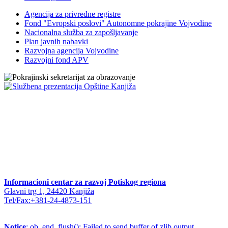
Agencija za privredne registre
Fond "Evropski poslovi" Autonomne pokrajine Vojvodine
Nacionalna služba za zapošljavanje
Plan javnih nabavki
Razvojna agencija Vojvodine
Razvojni fond APV
Informacioni centar za razvoj Potiskog regiona
Glavni trg 1, 24420 Kanjiža
Tel/Fax:+381-24-4873-151
Notice
: ob_end_flush(): Failed to send buffer of zlib output