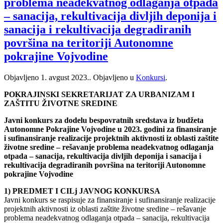
problema neadekvatnog odlaganja otpada
– sanacija, rekultivacija divljih deponija i
sanacija i rekultivacija degradiranih
površina na teritoriji Autonomne
pokrajine Vojvodine
Objavljeno
1. avgust 2023.
. Objavljeno u
Konkursi
.
POKRAJINSKI SEKRETARIJAT ZA URBANIZAM I
ZAŠTITU ŽIVOTNE SREDINE
Javni konkurs za dodelu bespovratnih sredstava iz budžeta
Autonomne Pokrajine Vojvodine u 2023. godini za finansiranje
i sufinansiranje realizacije projektnih aktivnosti iz oblasti zaštite
životne sredine – rešavanje problema neadekvatnog odlaganja
otpada – sanacija, rekultivacija divljih deponija i sanacija i
rekultivacija degradiranih površina na teritoriji Autonomne
pokrajine Vojvodine
1) PREDMET I CILj JAVNOG KONKURSA
Javni konkurs se raspisuje za finansiranje i sufinansiranje realizacije
projektnih aktivnosti iz oblasti zaštite životne sredine – rešavanje
problema neadekvatnog odlaganja otpada – sanacija, rekultivacija