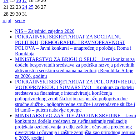
14
15
16
17
18
19
20
21
22
23
24
25
26
27
28
29
30
31
« jul
sep »
NIS – Zajednici zajedno 2026
POKRAJINSKI SEKRETARIJAT ZA SOCIJALNU
POLITIKU, DEMOGRAFIJU I RAVNOPRAVNOST
POLOVA – Javni konkursi – unapređenje položaja Roma i
Romkinja
MINISTARSTVO ZA BRIGU O SELU – Javni konkurs za
dodelu bespovratnih sredstava za podršku razvoja privrednih
aktivnosti u seoskim sredinama na teritoriji Republike Srbije
za 2026. godinu
POKRAJINSKI SEKRETARIJAT ZA POLJOPRIVREDU,
VODOPRIVREDU I ŠUMARSTVO – Konkurs za dodelu
sredstava za finansiranje intenziviranja korišćenja
poljoprivrednog zemljišta kojim raspolažu poljoprivredne
stručne službe , poljoprivredne stručne i savetodavne službe i
iri tamiš ‒ putem nabavke opreme
MINISTARSTVO ZAŠTITE ŽIVOTNE SREDINE – Javni
konkurs za dodelu sredstava za su/finansiranje realizacije
projekata ozelenjavanja u cilju zaštite i očuvanja predeonog
diverziteta i očuvanja i zaštite zemljišta kao prirodnog resursa
u 2026. godini