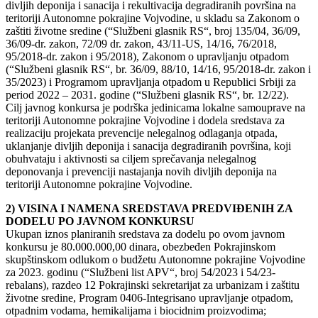
divljih deponija i sanacija i rekultivacija degradiranih površina na
teritoriji Autonomne pokrajine Vojvodine, u skladu sa Zakonom o
zaštiti životne sredine (“Službeni glasnik RS“, broj 135/04, 36/09,
36/09-dr. zakon, 72/09 dr. zakon, 43/11-US, 14/16, 76/2018,
95/2018-dr. zakon i 95/2018), Zakonom o upravljanju otpadom
(“Službeni glasnik RS“, br. 36/09, 88/10, 14/16, 95/2018-dr. zakon i
35/2023) i Programom upravljanja otpadom u Republici Srbiji za
period 2022 – 2031. godine (“Službeni glasnik RS“, br. 12/22).
Cilj javnog konkursa je podrška jedinicama lokalne samouprave na
teritoriji Autonomne pokrajine Vojvodine i dodela sredstava za
realizaciju projekata prevencije nelegalnog odlaganja otpada,
uklanjanje divljih deponija i sanacija degradiranih površina, koji
obuhvataju i aktivnosti sa ciljem sprečavanja nelegalnog
deponovanja i prevenciji nastajanja novih divljih deponija na
teritoriji Autonomne pokrajine Vojvodine.
2) VISINA I NAMENA SREDSTAVA PREDVIĐENIH ZA
DODELU PO JAVNOM KONKURSU
Ukupan iznos planiranih sredstava za dodelu po ovom javnom
konkursu je 80.000.000,00 dinara, obezbeđen Pokrajinskom
skupštinskom odlukom o budžetu Autonomne pokrajine Vojvodine
za 2023. godinu (“Službeni list APV“, broj 54/2023 i 54/23-
rebalans), razdeo 12 Pokrajinski sekretarijat za urbanizam i zaštitu
životne sredine, Program 0406-Integrisano upravljanje otpadom,
otpadnim vodama, hemikalijama i biocidnim proizvodima;