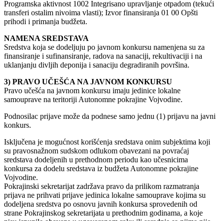
Programska aktivnost 1002 Integrisano upravljanje otpadom (tekući
transferi ostalim nivoima vlasti); Izvor finansiranja 01 00 Opšti
prihodi i primanja budžeta.
NAMENA SREDSTAVA
Sredstva koja se dodeljuju po javnom konkursu namenjena su za
finansiranje i sufinansiranje, radova na sanaciji, rekultivaciji i na
uklanjanju divljih deponija i sanaciju degradiranih površina.
3) PRAVO UČEŠĆA NA JAVNOM KONKURSU
Pravo učešća na javnom konkursu imaju jedinice lokalne
samouprave na teritoriji Autonomne pokrajine Vojvodine.
Podnosilac prijave može da podnese samo jednu (1) prijavu na javni
konkurs.
Isključena je mogućnost korišćenja sredstava onim subjektima koji
su pravosnažnom sudskom odlukom obavezani na povraćaj
sredstava dodeljenih u prethodnom periodu kao učesnicima
konkursa za dodelu sredstava iz budžeta Autonomne pokrajine
Vojvodine.
Pokrajinski sekretarijat zadržava pravo da prilikom razmatranja
prijava ne prihvati prijave jedinica lokalne samouprave kojima su
dodeljena sredstva po osnovu javnih konkursa sprovedenih od
strane Pokrajinskog sekretarijata u prethodnim godinama, a koje