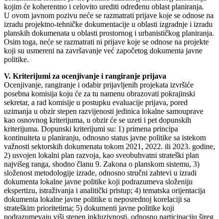
kojim će koherentno i celovito urediti određenu oblast planiranja.
U ovom javnom pozivu neće se razmatrati prijave koje se odnose na
izradu projektno-tehničke dokumentacije u oblasti izgradnje i izradu
planskih dokumenata u oblasti prostornog i urbanističkog planiranja.
Osim toga, neće se razmatrati ni prijave koje se odnose na projekte
koji su usmereni na završavanje već započetog dokumenta javne
politike.
V. Kriterijumi za ocenjivanje i rangiranje prijava
Ocenjivanje, rangiranje i odabir prijavljenih projekata izvršiće
posebna komisija koju će za tu namenu obrazovati pokrajinski
sekretar, a rad komisije u postupku evaluacije prijava, pored
uzimanja u obzir stepen razvijenosti jedinica lokalne samouprave
kao osnovnog kriterijuma, u obzir će se uzeti i pet dopunskih
kriterijuma. Dopunski kriterijumi su: 1) primena principa
kontinuiteta u planiranju, odnosno status javne politike sa istekom
važnosti sektorskih dokumenata tokom 2021, 2022. ili 2023. godine,
2) usvojen lokalni plan razvoja, kao sveobuhvatni strateški plan
najvišeg ranga, shodno članu 9. Zakona o planskom sistemu, 3)
složenost metodologije izrade, odnosno stručni zahtevi u izradi
dokumenta lokalne javne politike koji podrazumeva složeniju
ekspertizu, istraživanja i analitički pristup; 4) tematska orijentacija
dokumenta lokalne javne politike u neposrednoj korelaciji sa
strateškim prioritetima; 5) dokumenti javne politike koji
podrazumevaju viši stepen inkluzivnosti, odnosno participaciju šireg