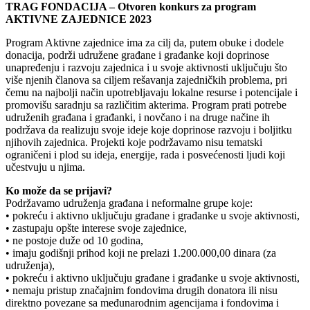
TRAG FONDACIJA – Otvoren konkurs za program
AKTIVNE ZAJEDNICE 2023
Program Aktivne zajednice ima za cilj da, putem obuke i dodele
donacija, podrži udružene građane i građanke koji doprinose
unapređenju i razvoju zajednica i u svoje aktivnosti uključuju što
više njenih članova sa ciljem rešavanja zajedničkih problema, pri
čemu na najbolji način upotrebljavaju lokalne resurse i potencijale i
promovišu saradnju sa različitim akterima. Program prati potrebe
udruženih građana i građanki, i novčano i na druge načine ih
podržava da realizuju svoje ideje koje doprinose razvoju i boljitku
njihovih zajednica. Projekti koje podržavamo nisu tematski
ograničeni i plod su ideja, energije, rada i posvećenosti ljudi koji
učestvuju u njima.
Ko može da se prijavi?
Podržavamo udruženja građana i neformalne grupe koje:
• pokreću i aktivno uključuju građane i građanke u svoje aktivnosti,
• zastupaju opšte interese svoje zajednice,
• ne postoje duže od 10 godina,
• imaju godišnji prihod koji ne prelazi 1.200.000,00 dinara (za
udruženja),
• pokreću i aktivno uključuju građane i građanke u svoje aktivnosti,
• nemaju pristup značajnim fondovima drugih donatora ili nisu
direktno povezane sa međunarodnim agencijama i fondovima i