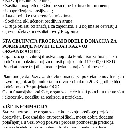
• Razvoj lokalne zajednice;
• Zaštita i unapređenje životne sredine i klimatske promene;
• Unapređenje zapošljivosti;
• Javne politike usmerene ka mladima;
• Socijalna uključenost osetljivih grupa;
• Druge oblasti od značaja za zajednicu, a u kojima se ostvaruju
ciljevi i očekivani rezultati ovog Programa.
ŠTA OBUHVATA PROGRAM DODELE DONACIJA ZA
POKRETANjE NOVIH IDEJA I RAZVOJ
ORGANIZACIJE?
Organizacije civilnog društva mogu da konkurišu za finansijsku
podršku u maksimalnoj vrednosti projekta do 117.000,00 RSD.
Projekat može trajati najmanje jedan, a najviše tri meseca.
Planirano je da Poziv za dodelu donacija za pokretanje novih ideja i
razvoj organizacije bude stalno otvoren i tokom 2023. godine biće
podržano do 30 projekata OCD.
Osim finansijske podrške, organizacije će imati potrebnu mentorsku
i ekspertsku podršku za realizaciju projekata.
VIŠE INFORMACIJA
Sve zainteresovane organizacije koje svoje predloge projekata
dostavljaju Beogradskoj otvorenoj školi, mogu dobiti dodatna
pojašnjenja u vezi ovog poziva i procesa podnošenja predloga
projekata elektronskim putem i to slanjem imejla na adresu