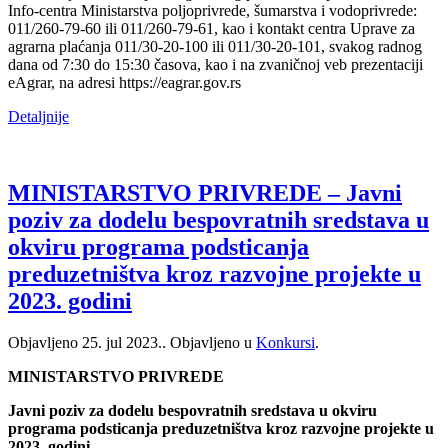
Info-centra Ministarstva poljoprivrede, šumarstva i vodoprivrede:
011/260-79-60 ili 011/260-79-61, kao i kontakt centra Uprave za
agrarna plaćanja 011/30-20-100 ili 011/30-20-101, svakog radnog
dana od 7:30 do 15:30 časova, kao i na zvaničnoj veb prezentaciji
eAgrar, na adresi https://eagrar.gov.rs
Detaljnije
MINISTARSTVO PRIVREDE – Javni
poziv za dodelu bespovratnih sredstava u
okviru programa podsticanja
preduzetništva kroz razvojne projekte u
2023. godini
Objavljeno
25. jul 2023.
. Objavljeno u
Konkursi
.
MINISTARSTVO PRIVREDE
Javni poziv za dodelu bespovratnih sredstava u okviru
programa podsticanja preduzetništva kroz razvojne projekte u
2023. godini