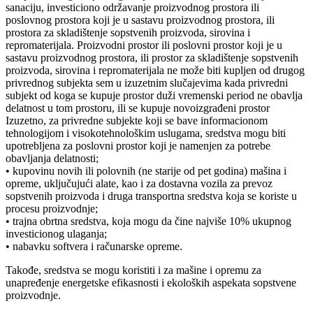
sanaciju, investiciono održavanje proizvodnog prostora ili
poslovnog prostora koji je u sastavu proizvodnog prostora, ili
prostora za skladištenje sopstvenih proizvoda, sirovina i
repromaterijala. Proizvodni prostor ili poslovni prostor koji je u
sastavu proizvodnog prostora, ili prostor za skladištenje sopstvenih
proizvoda, sirovina i repromaterijala ne može biti kupljen od drugog
privrednog subjekta sem u izuzetnim slučajevima kada privredni
subjekt od koga se kupuje prostor duži vremenski period ne obavlja
delatnost u tom prostoru, ili se kupuje novoizgrađeni prostor
Izuzetno, za privredne subjekte koji se bave informacionom
tehnologijom i visokotehnološkim uslugama, sredstva mogu biti
upotrebljena za poslovni prostor koji je namenjen za potrebe
obavljanja delatnosti;
• kupovinu novih ili polovnih (ne starije od pet godina) mašina i
opreme, uključujući alate, kao i za dostavna vozila za prevoz
sopstvenih proizvoda i druga transportna sredstva koja se koriste u
procesu proizvodnje;
• trajna obrtna sredstva, koja mogu da čine najviše 10% ukupnog
investicionog ulaganja;
• nabavku softvera i računarske opreme.
Takođe, sredstva se mogu koristiti i za mašine i opremu za
unapređenje energetske efikasnosti i ekoloških aspekata sopstvene
proizvodnje.