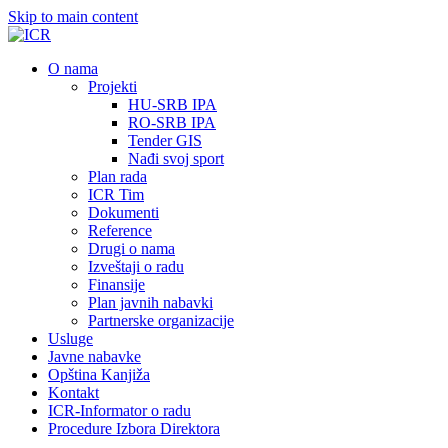
Skip to main content
О nama
Projekti
HU-SRB IPA
RO-SRB IPA
Tender GIS
Nađi svoj sport
Plan rada
ICR Tim
Dokumenti
Reference
Drugi o nama
Izveštaji o radu
Finansije
Plan javnih nabavki
Partnerske organizacije
Usluge
Javne nabavke
Opština Kanjiža
Kontakt
ICR-Informator o radu
Procedure Izbora Direktora