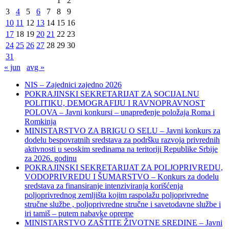
1
2
3
4
5
6
7
8
9
10
11
12
13
14
15
16
17
18
19
20
21
22
23
24
25
26
27
28
29
30
31
« jun
avg »
NIS – Zajednici zajedno 2026
POKRAJINSKI SEKRETARIJAT ZA SOCIJALNU
POLITIKU, DEMOGRAFIJU I RAVNOPRAVNOST
POLOVA – Javni konkursi – unapređenje položaja Roma i
Romkinja
MINISTARSTVO ZA BRIGU O SELU – Javni konkurs za
dodelu bespovratnih sredstava za podršku razvoja privrednih
aktivnosti u seoskim sredinama na teritoriji Republike Srbije
za 2026. godinu
POKRAJINSKI SEKRETARIJAT ZA POLJOPRIVREDU,
VODOPRIVREDU I ŠUMARSTVO – Konkurs za dodelu
sredstava za finansiranje intenziviranja korišćenja
poljoprivrednog zemljišta kojim raspolažu poljoprivredne
stručne službe , poljoprivredne stručne i savetodavne službe i
iri tamiš ‒ putem nabavke opreme
MINISTARSTVO ZAŠTITE ŽIVOTNE SREDINE – Javni