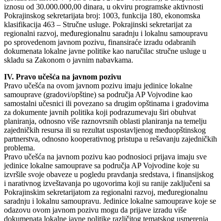
iznosu od 30.000.000,00 dinara, u okviru programske aktivnosti
Pokrajinskog sekretarijata broj: 1003, funkcija 180, ekonomska
klasifikacija 463 – Stručne usluge. Pokrajinski sekretarijat za
regionalni razvoj, međuregionalnu saradnju i lokalnu samoupravu
po sprovedenom javnom pozivu, finansiraće izradu odabranih
dokumenata lokalne javne politike kao naručilac stručne usluge u
skladu sa Zakonom o javnim nabavkama.
IV. Pravo učešća na javnom pozivu
Pravo učešća na ovom javnom pozivu imaju jedinice lokalne
samouprave (gradovi/opštine) sa područja AP Vojvodine kao
samostalni učesnici ili povezano sa drugim opštinama i gradovima
za dokumente javnih politika koji podrazumevaju širi obuhvat
planiranja, odnosno više raznovrsnih oblasti planiranja na temelju
zajedničkih resursa ili su rezultat uspostavljenog međuopštinskog
partnerstva, odnosno kooperativnog pristupa u rešavanju zajedničkih
problema.
Pravo učešća na javnom pozivu kao podnosioci prijava imaju sve
jedinice lokalne samouprave sa područja AP Vojvodine koje su
izvršile svoje obaveze u pogledu pravdanja sredstava, i finansijskog
i narativnog izveštavanja po ugovorima koji su ranije zaključeni sa
Pokrajinskim sekretarijatom za regionalni razvoj, međuregionalnu
saradnju i lokalnu samoupravu. Jedinice lokalne samouprave koje se
odazovu ovom javnom pozivu mogu da prijave izradu više
dokumenata lokalne javne politike različitog tematskog usmerenja