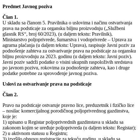
Predmet Javnog poziva
Član 1.
U skladu sa članom 5. Pravilnika o uslovima i načinu ostvarivanja
prava na podsticaje za organsku biljnu proizvodnju („Službeni
glasnik RS“, broj 60/2023), (u daljem tekstu: Pravilnik),
Ministarstvo poljoprivrede, šumarstva i vodoprivrede – Uprava za
agrarna plaćanja (u daljem tekstu: Uprava), raspisuje Javni poziv za
podnošenje zahteva za ostvarivanje prava na podsticaje za organsku
biljnu proizvodnju za 2023. godinu (u daljem tekstu: Javni poziv).
Javni poziv sadrži podatke o visini ukupnih raspoloživih sredstava
po javnom pozivu, rokovima za podnošenje zahteva, kao i druge
podatke potrebne za sprovođenje javnog poziva.
Uslovi za ostvarivanje prava na podsticaje
Član 2.
Pravo na podsticaje ostvaruje pravno lice, preduzetnik i fizičko lice
– nosilac komercijalnog porodičnog poljoprivrednog gazdinstva,
koje je:
1) upisano u Registar poljoprivrednih gazdinstava u skladu sa
zakonom kojim se uređuje poljoprivreda (u daljem tekstu: Registar);
2) u aktivnom statusu u Registru;
3) izvršilo obnovu registracije za tekuću godinu, u skladu sa