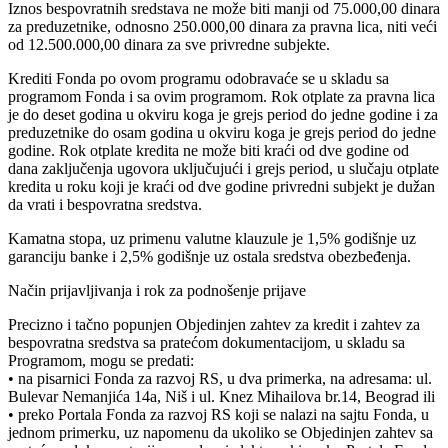
Iznos bespovratnih sredstava ne može biti manji od 75.000,00 dinara
za preduzetnike, odnosno 250.000,00 dinara za pravna lica, niti veći
od 12.500.000,00 dinara za sve privredne subjekte.
Krediti Fonda po ovom programu odobravaće se u skladu sa
programom Fonda i sa ovim programom. Rok otplate za pravna lica
je do deset godina u okviru koga je grejs period do jedne godine i za
preduzetnike do osam godina u okviru koga je grejs period do jedne
godine. Rok otplate kredita ne može biti kraći od dve godine od
dana zaključenja ugovora uključujući i grejs period, u slučaju otplate
kredita u roku koji je kraći od dve godine privredni subjekt je dužan
da vrati i bespovratna sredstva.
Kamatna stopa, uz primenu valutne klauzule je 1,5% godišnje uz
garanciju banke i 2,5% godišnje uz ostala sredstva obezbeđenja.
Način prijavljivanja i rok za podnošenje prijave
Precizno i tačno popunjen Objedinjen zahtev za kredit i zahtev za
bespovratna sredstva sa pratećom dokumentacijom, u skladu sa
Programom, mogu se predati:
• na pisarnici Fonda za razvoj RS, u dva primerka, na adresama: ul.
Bulevar Nemanjića 14a, Niš i ul. Knez Mihailova br.14, Beograd ili
• preko Portala Fonda za razvoj RS koji se nalazi na sajtu Fonda, u
jednom primerku, uz napomenu da ukoliko se Objedinjen zahtev sa