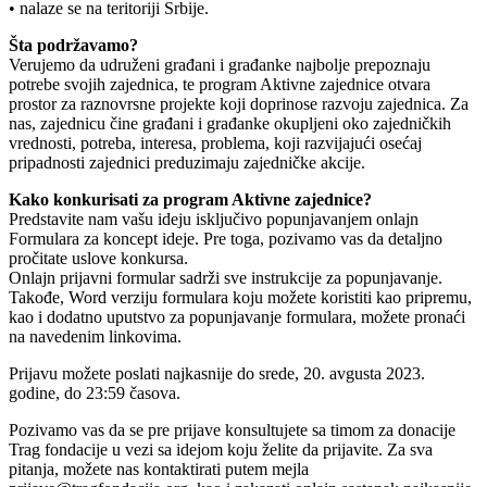
• nalaze se na teritoriji Srbije.
Šta podržavamo?
Verujemo da udruženi građani i građanke najbolje prepoznaju
potrebe svojih zajednica, te program Aktivne zajednice otvara
prostor za raznovrsne projekte koji doprinose razvoju zajednica. Za
nas, zajednicu čine građani i građanke okupljeni oko zajedničkih
vrednosti, potreba, interesa, problema, koji razvijajući osećaj
pripadnosti zajednici preduzimaju zajedničke akcije.
Kako konkurisati za program Aktivne zajednice?
Predstavite nam vašu ideju isključivo popunjavanjem onlajn
Formulara za koncept ideje. Pre toga, pozivamo vas da detaljno
pročitate uslove konkursa.
Onlajn prijavni formular sadrži sve instrukcije za popunjavanje.
Takođe, Word verziju formulara koju možete koristiti kao pripremu,
kao i dodatno uputstvo za popunjavanje formulara, možete pronaći
na navedenim linkovima.
Prijavu možete poslati najkasnije do srede, 20. avgusta 2023.
godine, do 23:59 časova.
Pozivamo vas da se pre prijave konsultujete sa timom za donacije
Trag fondacije u vezi sa idejom koju želite da prijavite. Za sva
pitanja, možete nas kontaktirati putem mejla