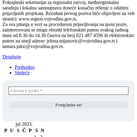
Pokrajinski sekretarijat za regionalni razvoj, međuregionalnu
saradnju i lokalnu samoupravu doneće konačno rešenje o odabiru
prijavljenih projekata. Rezultati javnog poziva biće objavljeni na veb
stranici: www.region.vojvodina.gov.rs.
Za sva pitanja u vezi sa procedurom prijavljivanja na javni poziv,
zainteresovani se mogu obratiti telefonskim putem svakog radnog
dana od 8.30 do 14.30 časova na broj 021 487 4596 ili elektronskim
putem na imejl adrese: jelena.mijanovic@vojvodina.gov.rs i
tamara.jukic@vojvodina.gov.rs.
Detaljnije
Prethodno
Sledeće
jul 2023.
P
U
S
Č
P
S
N