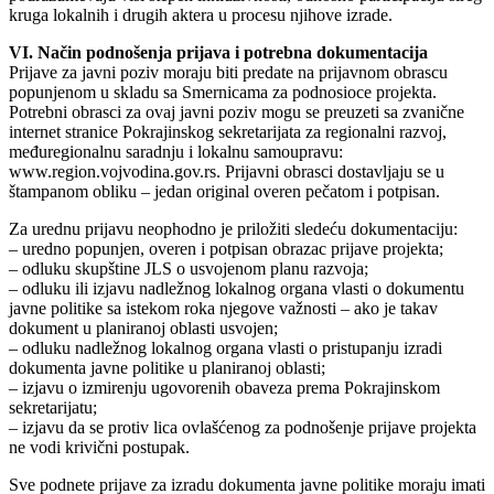
kruga lokalnih i drugih aktera u procesu njihove izrade.
VI. Način podnošenja prijava i potrebna dokumentacija
Prijave za javni poziv moraju biti predate na prijavnom obrascu
popunjenom u skladu sa Smernicama za podnosioce projekta.
Potrebni obrasci za ovaj javni poziv mogu se preuzeti sa zvanične
internet stranice Pokrajinskog sekretarijata za regionalni razvoj,
međuregionalnu saradnju i lokalnu samoupravu:
www.region.vojvodina.gov.rs. Prijavni obrasci dostavljaju se u
štampanom obliku – jedan original overen pečatom i potpisan.
Za urednu prijavu neophodno je priložiti sledeću dokumentaciju:
– uredno popunjen, overen i potpisan obrazac prijave projekta;
– odluku skupštine JLS o usvojenom planu razvoja;
– odluku ili izjavu nadležnog lokalnog organa vlasti o dokumentu
javne politike sa istekom roka njegove važnosti – ako je takav
dokument u planiranoj oblasti usvojen;
– odluku nadležnog lokalnog organa vlasti o pristupanju izradi
dokumenta javne politike u planiranoj oblasti;
– izjavu o izmirenju ugovorenih obaveza prema Pokrajinskom
sekretarijatu;
– izjavu da se protiv lica ovlašćenog za podnošenje prijave projekta
ne vodi krivični postupak.
Sve podnete prijave za izradu dokumenta javne politike moraju imati