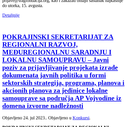
prijave@tragfondacija.org, kao i zakazati onlajn sastanak najkasnije
do utorka, 15. avgusta.
Detaljnije
POKRAJINSKI SEKRETARIJAT ZA
REGIONALNI RAZVOJ,
MEĐUREGIONALNU SARADNJU I
LOKALNU SAMOUPRAVU – Javni
poziv za prijavljivanje projekata izrade
dokumenata javnih politika u formi
sektorskih strategija, programa, planova i
akcionih planova za jedinice lokalne
samouprave sa područja AP Vojvodine iz
domena izvorne nadležnosti
Objavljeno
24. jul 2023.
. Objavljeno u
Konkursi
.