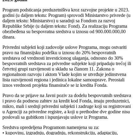
Program podsticanja preduzetništva kroz razvojne projekte u 2023.
godini (u daljem tekstu: Program) sprovodi Ministarstvo privrede (u
daljem tekstu: Ministarstvo) u saradnji sa Fondom za razvoj
Republike Srbije (u daljem tekstu: Fond). Za realizaciju Programa
obezbeđena su bespovratna sredstva u iznosu od 900.000.000,00
dinara.
Privredni subjekti koji zadovolje uslove Programa, mogu ostvariti
pravo na finansijsku podršku u iznosu do 20% bespovratnih
sredstava od vrednosti investicionog ulaganja, odnosno do 30%
bespovratnih sredstava za privredne subjekte koji pripadaju trećoj ili
četvrtoj grupi razvijenosti u skladu sa članom 11. Zakona o
regionalnom razvoju i aktom Vlade kojim se utvrđuje jedinstvena
lista razvijenosti regiona i jedinica lokalne samouprave. Preostali
iznos vrednosti projekta finansiraće se iz kredita Fonda.
Pravo da se prijave na Javni poziv za dodelu bespovratnih sredstava
i pravo da podnesu zahtev za kredit kod Fonda, imaju preduzetnici,
mikro, mali i srednji privredni subjekti i zadruge koji su registrovani
u Agenciji za privredne registre, a koji u prethodne dve godine nisu
poslovali sa gubitkom i ispunjavaju uslove iz Programa.
Sredstva opredeljena Programom namenjena su za:
• kupovinu, izgradnju, dogradnju, rekonstrukciju, adaptaciju,