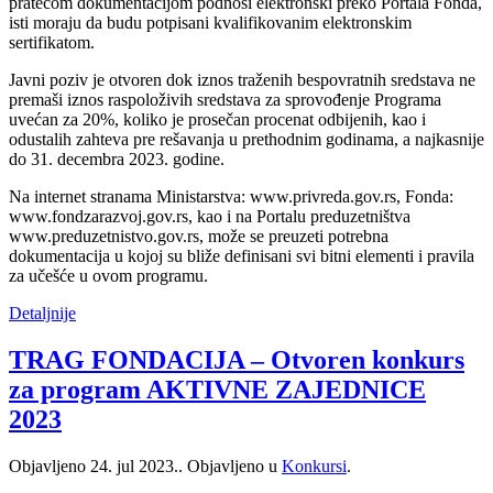
pratećom dokumentacijom podnosi elektronski preko Portala Fonda,
isti moraju da budu potpisani kvalifikovanim elektronskim
sertifikatom.
Javni poziv je otvoren dok iznos traženih bespovratnih sredstava ne
premaši iznos raspoloživih sredstava za sprovođenje Programa
uvećan za 20%, koliko je prosečan procenat odbijenih, kao i
odustalih zahteva pre rešavanja u prethodnim godinama, a najkasnije
do 31. decembra 2023. godine.
Na internet stranama Ministarstva: www.privreda.gov.rs, Fonda:
www.fondzarazvoj.gov.rs, kao i na Portalu preduzetništva
www.preduzetnistvo.gov.rs, može se preuzeti potrebna
dokumentacija u kojoj su bliže definisani svi bitni elementi i pravila
za učešće u ovom programu.
Detaljnije
TRAG FONDACIJA – Otvoren konkurs
za program AKTIVNE ZAJEDNICE
2023
Objavljeno
24. jul 2023.
. Objavljeno u
Konkursi
.