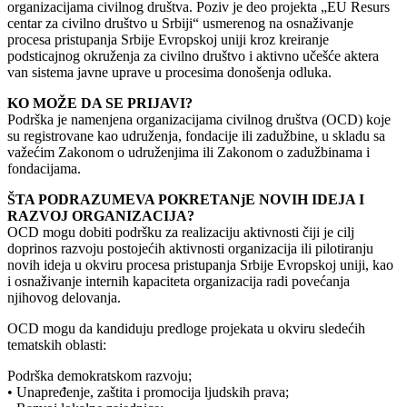
organizacijama civilnog društva. Poziv je deo projekta „EU Resurs
centar za civilno društvo u Srbiji“ usmerenog na osnaživanje
procesa pristupanja Srbije Evropskoj uniji kroz kreiranje
podsticajnog okruženja za civilno društvo i aktivno učešće aktera
van sistema javne uprave u procesima donošenja odluka.
KO MOŽE DA SE PRIJAVI?
Podrška je namenjena organizacijama civilnog društva (OCD) koje
su registrovane kao udruženja, fondacije ili zadužbine, u skladu sa
važećim Zakonom o udruženjima ili Zakonom o zadužbinama i
fondacijama.
ŠTA PODRAZUMEVA POKRETANjE NOVIH IDEJA I
RAZVOJ ORGANIZACIJA?
OCD mogu dobiti podršku za realizaciju aktivnosti čiji je cilj
doprinos razvoju postojećih aktivnosti organizacija ili pilotiranju
novih ideja u okviru procesa pristupanja Srbije Evropskoj uniji, kao
i osnaživanje internih kapaciteta organizacija radi povećanja
njihovog delovanja.
OCD mogu da kandiduju predloge projekata u okviru sledećih
tematskih oblasti:
Podrška demokratskom razvoju;
• Unapređenje, zaštita i promocija ljudskih prava;