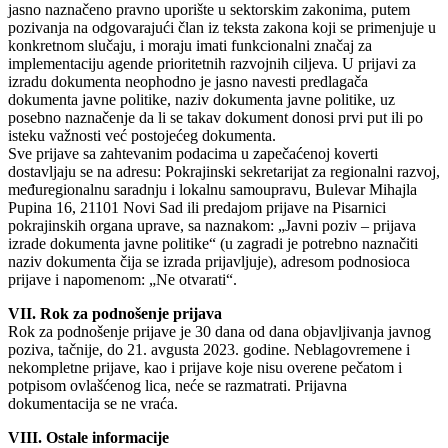
jasno naznačeno pravno uporište u sektorskim zakonima, putem
pozivanja na odgovarajući član iz teksta zakona koji se primenjuje u
konkretnom slučaju, i moraju imati funkcionalni značaj za
implementaciju agende prioritetnih razvojnih ciljeva. U prijavi za
izradu dokumenta neophodno je jasno navesti predlagača
dokumenta javne politike, naziv dokumenta javne politike, uz
posebno naznačenje da li se takav dokument donosi prvi put ili po
isteku važnosti već postojećeg dokumenta.
Sve prijave sa zahtevanim podacima u zapečaćenoj koverti
dostavljaju se na adresu: Pokrajinski sekretarijat za regionalni razvoj,
međuregionalnu saradnju i lokalnu samoupravu, Bulevar Mihajla
Pupina 16, 21101 Novi Sad ili predajom prijave na Pisarnici
pokrajinskih organa uprave, sa naznakom: „Javni poziv – prijava
izrade dokumenta javne politike“ (u zagradi je potrebno naznačiti
naziv dokumenta čija se izrada prijavljuje), adresom podnosioca
prijave i napomenom: „Ne otvarati“.
VII. Rok za podnošenje prijava
Rok za podnošenje prijave je 30 dana od dana objavljivanja javnog
poziva, tačnije, do 21. avgusta 2023. godine. Neblagovremene i
nekompletne prijave, kao i prijave koje nisu overene pečatom i
potpisom ovlašćenog lica, neće se razmatrati. Prijavna
dokumentacija se ne vraća.
VIII. Ostale informacije