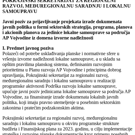
POKRAJINSKI SEKRETARIJAT ZA REGIONALNI
RAZVOJ, MEĐUREGIONALNU SARADNJU I LOKALNU
SAMOUPRAVU
Javni poziv za prijavljivanje projekata izrade dokumenata
javnih politika u formi sektorskih strategija, programa, planova
i akcionih planova za jedinice lokalne samouprave sa područja
AP Vojvodine iz domena izvorne nadležnosti
I. Predmet javnog poziva
Polazeći od potrebe usklađivanja planske i normativne sfere u
vršenju izvorne nadležnosti lokalne samouprave, a u skladu sa
opštim pravilima planskog sistema, definisanim razvojnim
prioritetima u Planu razvoja AP Vojvodine i principima dobrog
upravljanja, Pokrajinski sekretarijat za regionalni razvoj,
međuregionalnu saradnju i lokalnu samoupravu u realizaciji
programske aktivnosti Podrška razvoju lokalne samouprave,
upućuje javni poziv jedinicama lokalne samouprave sa područja AP
Vojvodine, za finansiranje izrade dokumenata lokalnih javnih
politika, koji imaju pravno utemeljenje u posebnim sektorskim
zakonima i pratećim podzakonskim aktima.
Pokrajinski sekretarijat za regionalni razvoj, međuregionalnu
saradnju i lokalnu samoupravu u okviru programske strukture
budžeta i Finansijskog plana za 2023. godinu, u cilju implementacije
strateške i razvojne planske dokumentacije kroz primenu posebnih