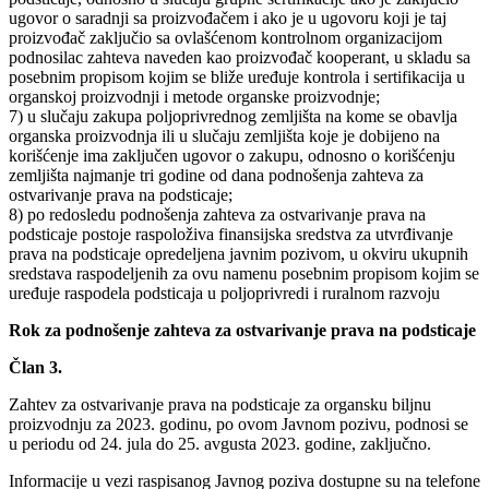
ugovor o saradnji sa proizvođačem i ako je u ugovoru koji je taj
proizvođač zaključio sa ovlašćenom kontrolnom organizacijom
podnosilac zahteva naveden kao proizvođač kooperant, u skladu sa
posebnim propisom kojim se bliže uređuje kontrola i sertifikacija u
organskoj proizvodnji i metode organske proizvodnje;
7) u slučaju zakupa poljoprivrednog zemljišta na kome se obavlja
organska proizvodnja ili u slučaju zemljišta koje je dobijeno na
korišćenje ima zaključen ugovor o zakupu, odnosno o korišćenju
zemljišta najmanje tri godine od dana podnošenja zahteva za
ostvarivanje prava na podsticaje;
8) po redosledu podnošenja zahteva za ostvarivanje prava na
podsticaje postoje raspoloživa finansijska sredstva za utvrđivanje
prava na podsticaje opredeljena javnim pozivom, u okviru ukupnih
sredstava raspodeljenih za ovu namenu posebnim propisom kojim se
uređuje raspodela podsticaja u poljoprivredi i ruralnom razvoju
Rok za podnošenje zahteva za ostvarivanje prava na podsticaje
Član 3.
Zahtev za ostvarivanje prava na podsticaje za organsku biljnu
proizvodnju za 2023. godinu, po ovom Javnom pozivu, podnosi se
u periodu od 24. jula do 25. avgusta 2023. godine, zaključno.
Informacije u vezi raspisanog Javnog poziva dostupne su na telefone