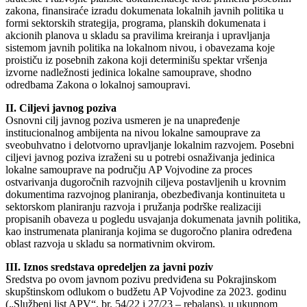
zakona, finansiraće izradu dokumenata lokalnih javnih politika u
formi sektorskih strategija, programa, planskih dokumenata i
akcionih planova u skladu sa pravilima kreiranja i upravljanja
sistemom javnih politika na lokalnom nivou, i obavezama koje
proističu iz posebnih zakona koji determinišu spektar vršenja
izvorne nadležnosti jedinica lokalne samouprave, shodno
odredbama Zakona o lokalnoj samoupravi.
II. Ciljevi javnog poziva
Osnovni cilj javnog poziva usmeren je na unapređenje
institucionalnog ambijenta na nivou lokalne samouprave za
sveobuhvatno i delotvorno upravljanje lokalnim razvojem. Posebni
ciljevi javnog poziva izraženi su u potrebi osnaživanja jedinica
lokalne samouprave na području AP Vojvodine za proces
ostvarivanja dugoročnih razvojnih ciljeva postavljenih u krovnim
dokumentima razvojnog planiranja, obezbeđivanja kontinuiteta u
sektorskom planiranju razvoja i pružanja podrške realizaciji
propisanih obaveza u pogledu usvajanja dokumenata javnih politika,
kao instrumenata planiranja kojima se dugoročno planira određena
oblast razvoja u skladu sa normativnim okvirom.
III. Iznos sredstava opredeljen za javni poziv
Sredstva po ovom javnom pozivu predviđena su Pokrajinskom
skupštinskom odlukom o budžetu AP Vojvodine za 2023. godinu
(„Službeni list APV“, br. 54/22 i 27/23 – rebalans), u ukupnom