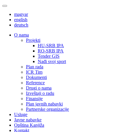
magyar
english
deutsch
О nama
Projekti
HU-SRB IPA
RO-SRB IPA
Tender GIS
Nađi svoj sport
Plan rada
ICR Tim
Dokumenti
Reference
Drugi o nama
Izveštaji o radu
Finansije
Plan javnih nabavki
Partnerske organizacije
Usluge
Javne nabavke
Opština Kanjiža
Kontakt