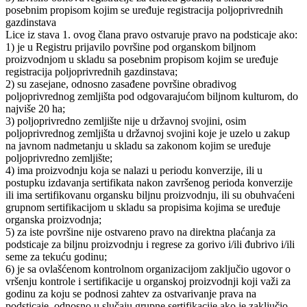
posebnim propisom kojim se uređuje registracija poljoprivrednih
gazdinstava
Lice iz stava 1. ovog člana pravo ostvaruje pravo na podsticaje ako:
1) je u Registru prijavilo površine pod organskom biljnom
proizvodnjom u skladu sa posebnim propisom kojim se uređuje
registracija poljoprivrednih gazdinstava;
2) su zasejane, odnosno zasađene površine obradivog
poljoprivrednog zemljišta pod odgovarajućom biljnom kulturom, do
najviše 20 ha;
3) poljoprivredno zemljište nije u državnoj svojini, osim
poljoprivrednog zemljišta u državnoj svojini koje je uzelo u zakup
na javnom nadmetanju u skladu sa zakonom kojim se uređuje
poljoprivredno zemljište;
4) ima proizvodnju koja se nalazi u periodu konverzije, ili u
postupku izdavanja sertifikata nakon završenog perioda konverzije
ili ima sertifikovanu organsku biljnu proizvodnju, ili su obuhvaćeni
grupnom sertifikacijom u skladu sa propisima kojima se uređuje
organska proizvodnja;
5) za iste površine nije ostvareno pravo na direktna plaćanja za
podsticaje za biljnu proizvodnju i regrese za gorivo i/ili đubrivo i/ili
seme za tekuću godinu;
6) je sa ovlašćenom kontrolnom organizacijom zaključio ugovor o
vršenju kontrole i sertifikacije u organskoj proizvodnji koji važi za
godinu za koju se podnosi zahtev za ostvarivanje prava na
podsticaje, odnosno u slučaju grupne sertifikacije ako je zaključio