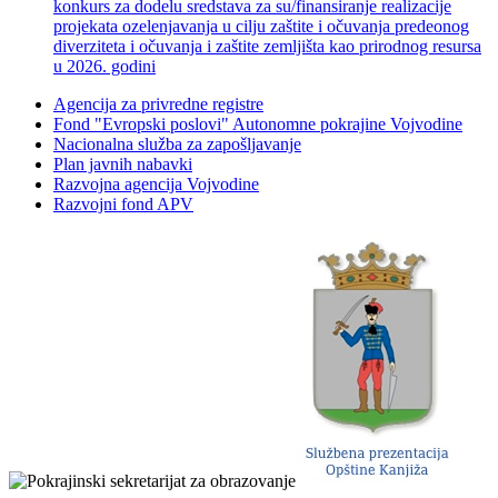
konkurs za dodelu sredstava za su/finansiranje realizacije
projekata ozelenjavanja u cilju zaštite i očuvanja predeonog
diverziteta i očuvanja i zaštite zemljišta kao prirodnog resursa
u 2026. godini
Agencija za privredne registre
Fond "Evropski poslovi" Autonomne pokrajine Vojvodine
Nacionalna služba za zapošljavanje
Plan javnih nabavki
Razvojna agencija Vojvodine
Razvojni fond APV