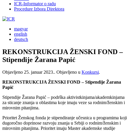
ICR-Informator o radu
Procedure Izbora Direktora
magyar
english
deutsch
REKONSTRUKCIJA ŽENSKI FOND –
Stipendije Žarana Papić
Objavljeno
25. januar 2023.
. Objavljeno u
Konkursi
.
REKONSTRUKCIJA ŽENSKI FOND – Stipendije Žarana
Papić
Stipendije Žarana Papić – podrška aktivistkinjama/akademkinjama
za sticanje znanja u oblastima koje imaju veze sa rodnim/ženskim i
mirovnim pitanjima.
Prioritet Ženskog fonda je stipendiranje učesnica u programima koji
dugoročno doprinose razvoju znanja u Srbiji o rodnim/ženskim i
mirovnim pitanjima. Prioritet imaju Master akademske studije