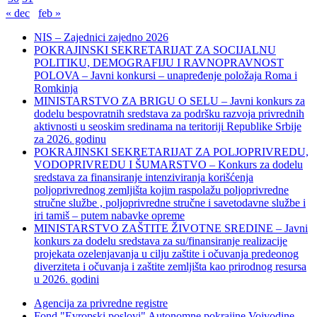
« dec
feb »
NIS – Zajednici zajedno 2026
POKRAJINSKI SEKRETARIJAT ZA SOCIJALNU
POLITIKU, DEMOGRAFIJU I RAVNOPRAVNOST
POLOVA – Javni konkursi – unapređenje položaja Roma i
Romkinja
MINISTARSTVO ZA BRIGU O SELU – Javni konkurs za
dodelu bespovratnih sredstava za podršku razvoja privrednih
aktivnosti u seoskim sredinama na teritoriji Republike Srbije
za 2026. godinu
POKRAJINSKI SEKRETARIJAT ZA POLJOPRIVREDU,
VODOPRIVREDU I ŠUMARSTVO – Konkurs za dodelu
sredstava za finansiranje intenziviranja korišćenja
poljoprivrednog zemljišta kojim raspolažu poljoprivredne
stručne službe , poljoprivredne stručne i savetodavne službe i
iri tamiš ‒ putem nabavke opreme
MINISTARSTVO ZAŠTITE ŽIVOTNE SREDINE – Javni
konkurs za dodelu sredstava za su/finansiranje realizacije
projekata ozelenjavanja u cilju zaštite i očuvanja predeonog
diverziteta i očuvanja i zaštite zemljišta kao prirodnog resursa
u 2026. godini
Agencija za privredne registre
Fond "Evropski poslovi" Autonomne pokrajine Vojvodine