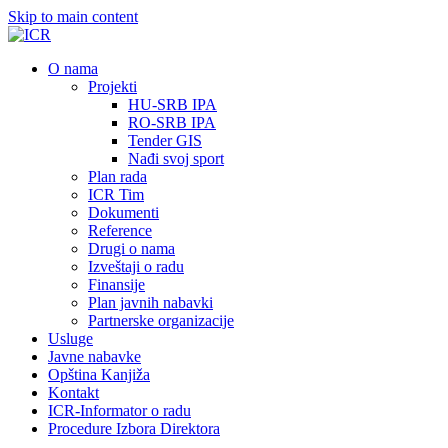
Skip to main content
О nama
Projekti
HU-SRB IPA
RO-SRB IPA
Tender GIS
Nađi svoj sport
Plan rada
ICR Tim
Dokumenti
Reference
Drugi o nama
Izveštaji o radu
Finansije
Plan javnih nabavki
Partnerske organizacije
Usluge
Javne nabavke
Opština Kanjiža
Kontakt
ICR-Informator o radu
Procedure Izbora Direktora