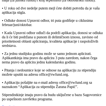
maja (za junsku rundu) i kraj septembra (za oktobarsku rundu).
• U roku od dve nedelje putem mejl ćete dobiti potvrdu da je vaša
aplikacija stigla.
• Odluke donosi Upravni odbor, tri puta godišnje u ciklusima
februar/juni/oktobar.
• Kada Upravni odbor odluči da podrži aplikaciju, donosi se odluka
da li će biti podržana u punom ili delimičnom iznosu, zavisno od
prioritetnosti oblasti apliciranja, kvaliteta aplikacije i raspoloživih
sredstava.
• Za jednu studijsku godinu može se samo jednom aplicirati.
Aplikantkinja ima pravo da aplicira 3 puta zaredom, nakon čega
nema pravo da aplicira jednu kalendarsku godinu.
• Pitanja i nedoumice koje se odnose na aplikaciju za stipendiju
možete uputiti na adresu office@rwfund.org.
• Aplikaciju pošaljite na e-mail adresu office@rwfund.org sa
naznakom “Aplikacija za stipendiju Žarana Papić”.
Stipendistkinje imaju pravo da budu uključene u bazu Sagovornice
po uspešnom završetku programa.