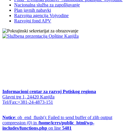
Nacionalna služba za zapošljavanje
Plan javnih nabavki
Razvojna agencija Vojvodine
Razvojni fond APV
Informacioni centar za razvoj Potiskog regiona
Glavni trg 1, 24420 Kanjiža
Tel/Fax:+381-24-4873-151
Notice
: ob_end_flush(): Failed to send buffer of zlib output
compression (0) in
/home/icrrs/public_html/wp-
includes/functions.php
on line
5481