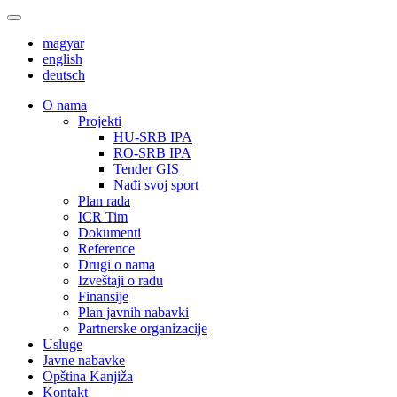
magyar
english
deutsch
О nama
Projekti
HU-SRB IPA
RO-SRB IPA
Tender GIS
Nađi svoj sport
Plan rada
ICR Tim
Dokumenti
Reference
Drugi o nama
Izveštaji o radu
Finansije
Plan javnih nabavki
Partnerske organizacije
Usluge
Javne nabavke
Opština Kanjiža
Kontakt