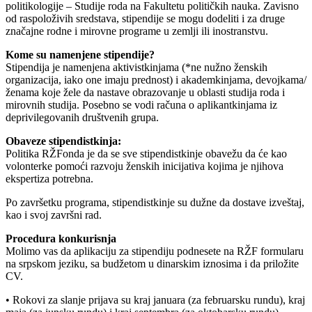
politikologije – Studije roda na Fakultetu političkih nauka. Zavisno
od raspoloživih sredstava, stipendije se mogu dodeliti i za druge
značajne rodne i mirovne programe u zemlji ili inostranstvu.
Kome su namenjene stipendije?
Stipendija je namenjena aktivistkinjama (*ne nužno ženskih
organizacija, iako one imaju prednost) i akademkinjama, devojkama/
ženama koje žele da nastave obrazovanje u oblasti studija roda i
mirovnih studija. Posebno se vodi računa o aplikantkinjama iz
deprivilegovanih društvenih grupa.
Obaveze stipendistkinja:
Politika RŽFonda je da se sve stipendistkinje obavežu da će kao
volonterke pomoći razvoju ženskih inicijativa kojima je njihova
ekspertiza potrebna.
Po završetku programa, stipendistkinje su dužne da dostave izveštaj,
kao i svoj završni rad.
Procedura konkurisnja
Molimo vas da aplikaciju za stipendiju podnesete na RŽF formularu
na srpskom jeziku, sa budžetom u dinarskim iznosima i da priložite
CV.
• Rokovi za slanje prijava su kraj januara (za februarsku rundu), kraj