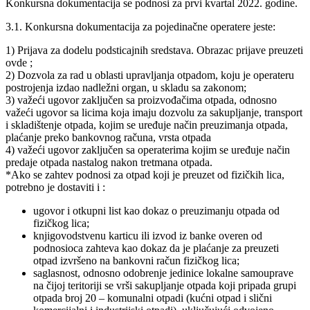
Konkursna dokumentacija se podnosi za prvi kvartal 2022. godine.
3.1. Konkursna dokumentacija za pojedinačne operatere jeste:
1) Prijava za dodelu podsticajnih sredstava. Obrazac prijave preuzeti
ovde ;
2) Dozvola za rad u oblasti upravljanja otpadom, koju je operateru
postrojenja izdao nadležni organ, u skladu sa zakonom;
3) važeći ugovor zaključen sa proizvođačima otpada, odnosno
važeći ugovor sa licima koja imaju dozvolu za sakupljanje, transport
i skladištenje otpada, kojim se uređuje način preuzimanja otpada,
plaćanje preko bankovnog računa, vrsta otpada
4) važeći ugovor zaključen sa operaterima kojim se uređuje način
predaje otpada nastalog nakon tretmana otpada.
*Ako se zahtev podnosi za otpad koji je preuzet od fizičkih lica,
potrebno je dostaviti i :
ugovor i otkupni list kao dokaz o preuzimanju otpada od
fizičkog lica;
knjigovodstvenu karticu ili izvod iz banke overen od
podnosioca zahteva kao dokaz da je plaćanje za preuzeti
otpad izvršeno na bankovni račun fizičkog lica;
saglasnost, odnosno odobrenje jedinice lokalne samouprave
na čijoj teritoriji se vrši sakupljanje otpada koji pripada grupi
otpada broj 20 – komunalni otpadi (kućni otpad i slični