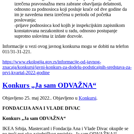
izrečena pravosnažna mera zabrane obavljanja delatnosti,
odnosno za podnosioca koji posluje kraće od dve godine da
im je navedena mera izrečena u periodu od početka
poslovanja;
-prijave podnosioca kod kojih je inspekcijskim zapisnikom
konstatovana nezakonitost u radu, odnosno postupanje
suprotno uslovima iz izdate dozvole.
Informacije u vezi ovog javnog konkursa mogu se dobiti na telefon
011/31-31-221.
https://www.ekologija.gov.rs/informacije-od-javnog-
znacaja/konkursi/javni-konkurs-za-dodelu-podsticajnih-sredstava-za-
prvi-kvartal-2022-godine
Konkurs „Ja sam ODVAŽNA“
Objavljeno
25. maj 2022.
. Objavljeno u
Konkursi
.
FONDACIJA ANA I VLADE DIVAC
Konkurs „Ja sam ODVAŽNA“
IKEA Srbija, Mastercard i Fondacija Ana i Vlade Divac okupile se
po treći put oko zajedničkog projekta „Ja sam ODVAŽNA!“,