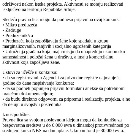
održivosti nakon isteka projekta. Aktivnosti se moraju realizovati
isključivo na teritoriji Republike Srbije.
Sledeća pravna lica mogu da podnesu prijavu na ovaj konkurs:
• Mikro preduzeća
• Zadruge
• Preduzetnik/ca
• Preduzeća koja zapošljavaju žene koje spadaju u grupu
marginalizovanih, ranjivih i socijalno ugroženih kategorija
• Udruženja građana koja imaju misiju da unapređuju ekonomsku
samostalnost i položaj žena u društvu, a imaju komercijalnu
aktivnost koja zapošljava žene.
Uslovi za učešće u konkursu:
• da su registrovani u Agenciji za privredne registre najmanje 2
godine do dana raspisivanja konkursa;
• da su podneli popunjen prijavni formular i anekse sa potrebnom
pratećom dokumentacijom;
• da budu direktno odgovorni za pripremu i realizaciju projekta, a ne
da deluju u svojstvu posrednika
Iznos podrške:
Pravna lica sa svojom poslovnom idejom mogu da konkurišu za
bespovratna sredstva u do 6.000 evra u dinarskoj protivvrednosti po
srednjem kursu NBS na dan uplate. Ukupan fond je 30.000 evra.