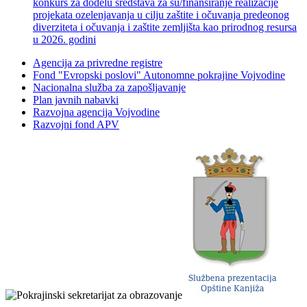
konkurs za dodelu sredstava za su/finansiranje realizacije
projekata ozelenjavanja u cilju zaštite i očuvanja predeonog
diverziteta i očuvanja i zaštite zemljišta kao prirodnog resursa
u 2026. godini
Agencija za privredne registre
Fond "Evropski poslovi" Autonomne pokrajine Vojvodine
Nacionalna služba za zapošljavanje
Plan javnih nabavki
Razvojna agencija Vojvodine
Razvojni fond APV