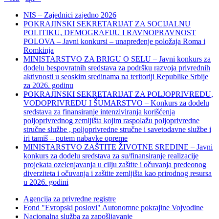
NIS – Zajednici zajedno 2026
POKRAJINSKI SEKRETARIJAT ZA SOCIJALNU
POLITIKU, DEMOGRAFIJU I RAVNOPRAVNOST
POLOVA – Javni konkursi – unapređenje položaja Roma i
Romkinja
MINISTARSTVO ZA BRIGU O SELU – Javni konkurs za
dodelu bespovratnih sredstava za podršku razvoja privrednih
aktivnosti u seoskim sredinama na teritoriji Republike Srbije
za 2026. godinu
POKRAJINSKI SEKRETARIJAT ZA POLJOPRIVREDU,
VODOPRIVREDU I ŠUMARSTVO – Konkurs za dodelu
sredstava za finansiranje intenziviranja korišćenja
poljoprivrednog zemljišta kojim raspolažu poljoprivredne
stručne službe , poljoprivredne stručne i savetodavne službe i
iri tamiš ‒ putem nabavke opreme
MINISTARSTVO ZAŠTITE ŽIVOTNE SREDINE – Javni
konkurs za dodelu sredstava za su/finansiranje realizacije
projekata ozelenjavanja u cilju zaštite i očuvanja predeonog
diverziteta i očuvanja i zaštite zemljišta kao prirodnog resursa
u 2026. godini
Agencija za privredne registre
Fond "Evropski poslovi" Autonomne pokrajine Vojvodine
Nacionalna služba za zapošljavanje