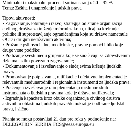
Minimalni i maksimalni procenat sufinansiranja: 50 – 95 %
Tema: Zaštita i unapređenje ljudskih prava
Tipovi aktivnosti:
• Zagovaranje, lobiranje i razvoj strategija od strane organizacija
civilnog društva za traženje reformi zakona, uticaj na kreiranje
politike ili suprotstavljanje ograničenjima koja su države nametnule
OCD i drugim nedržavnim akterima;
• Pružanje psihosocijalne, medicinske, pravne pomoći i bilo koje
druge vrste podrške;
• Podizanje svesti među grupama koje se suočavaju sa zdravstvenim
rizicima i s tim povezano zagovaranje;
• Dokumentovanje i izveštavanje o slučajevima kršenja ljudskih
prava;
• Promovisanje potpisivanja, ratifikacije i efektivne implementacije
relevantnih međunarodnih i regionalnih instrumenti za ljudska prava;
• Praćenje i izveštavanje o implementaciji međunarodnih
instrumenata o ljudskim pravima koje je država ratifikovala;
• Izgradnja kapaciteta kroz obuke organizacija civilnog društva
aktivnih u oblastima ljudskih prava/demokratije i odbrane ljudskih
prava, i slično
Pitanja se mogu postavljati 21 dan pre roka y podnošenje na:
DELEGATION-SERBIA-FCS@eeas.europa.eu