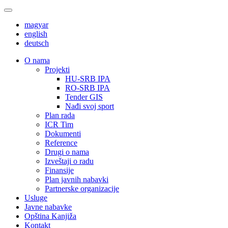
magyar
english
deutsch
О nama
Projekti
HU-SRB IPA
RO-SRB IPA
Tender GIS
Nađi svoj sport
Plan rada
ICR Tim
Dokumenti
Reference
Drugi o nama
Izveštaji o radu
Finansije
Plan javnih nabavki
Partnerske organizacije
Usluge
Javne nabavke
Opština Kanjiža
Kontakt