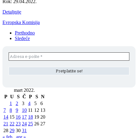
Rok: 29.04.2022.
Detaljnije
Evropska Komisija
Prethodno
Sledeće
mart 2022.
P
U
S
Č
P
S
N
1
2
3
4
5
6
7
8
9
10
11
12
13
14
15
16
17
18
19
20
21
22
23
24
25
26
27
28
29
30
31
« feb
apr »