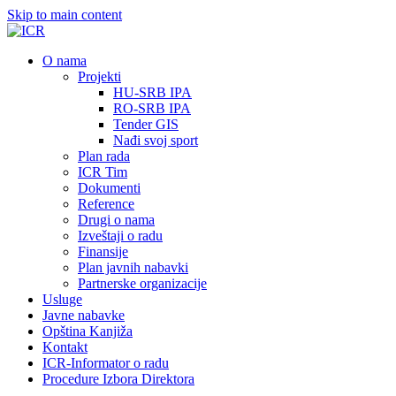
Skip to main content
О nama
Projekti
HU-SRB IPA
RO-SRB IPA
Tender GIS
Nađi svoj sport
Plan rada
ICR Tim
Dokumenti
Reference
Drugi o nama
Izveštaji o radu
Finansije
Plan javnih nabavki
Partnerske organizacije
Usluge
Javne nabavke
Opština Kanjiža
Kontakt
ICR-Informator o radu
Procedure Izbora Direktora