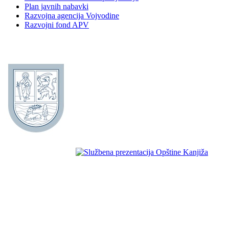
Plan javnih nabavki
Razvojna agencija Vojvodine
Razvojni fond APV