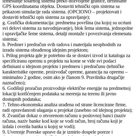
izmeštanje solarnog sistema preko dozvoljene granice, definisane
GPS koordinatama objekta. Dostaviti tehnički opis sistema sa
prikazom simulacije rada sistema. (OPCIONO – projektovati i
dostaviti tehnički opis sistema za upravljanje);
g. Grafička dokumentacija: predmetna površina (na kojoj su ucrtani
svi delovi sistema za navodnjavanje), blok šema sistema, jednopolne
i upravljačke šeme sistema, detalji montaže i povezivanja elemenata
sistema;
h. Predmer i predračun svih radova i materijala neophodnih za
izradu sistema obrađenog idejnim projektom;
i. Prilog projekta gde je potrebno da se dostavi izvod iz kataloga za
specificiranu opremu u projektu na kome se vide svi podaci
definisani u idejnom projektu i predmeru i predračunu (tehničke
karakterisitke opreme, proizvođač opreme, garancija na opremu –
minimalno 2 godine, osim ako je članom 9. Pravilnika drugačije
naznačeno);
6. Godišnji proračun proizvodnje električne energije na predmetnoj
lokaciji korišćenjem podataka sa merenja na terenu ili javno
dostupnih podataka;
7. Tehno-ekonomska analiza urađena od strane licencirane firme,
radi opravdanosti ulaganja u projekat (zasebno od idejnog projekta);
8. Zvaničan dokaz o otvorenom računu u poslovnoj banci (naziv
računa, naziv banke kod koje se vodi račun, broj računa koji je
izdala i overila banka u kojoj se vodi);
9. Uverenje Poreske uprave da je izmirio dospele poreze i