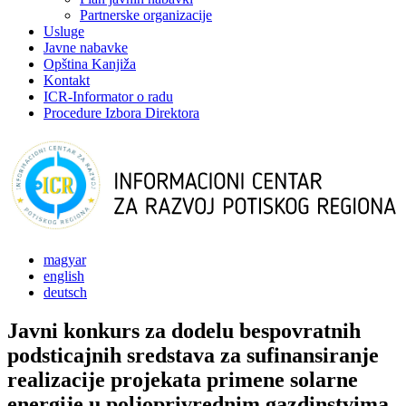
Partnerske organizacije
Usluge
Javne nabavke
Opština Kanjiža
Kontakt
ICR-Informator o radu
Procedure Izbora Direktora
magyar
english
deutsch
Javni konkurs za dodelu bespovratnih
podsticajnih sredstava za sufinansiranje
realizacije projekata primene solarne
energije u poljoprivrednim gazdinstvima