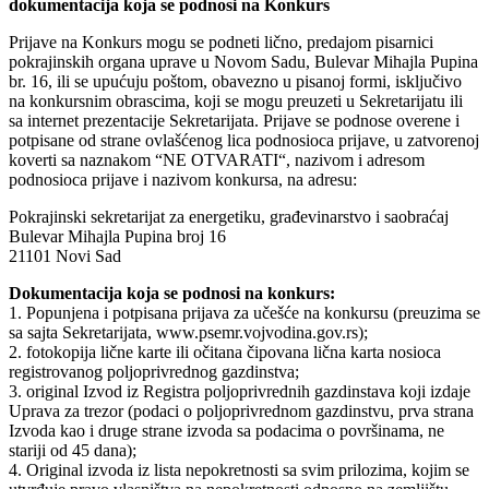
dokumentacija koja se podnosi na Konkurs
Prijave na Konkurs mogu se podneti lično, predajom pisarnici
pokrajinskih organa uprave u Novom Sadu, Bulevar Mihajla Pupina
br. 16, ili se upućuju poštom, obavezno u pisanoj formi, isključivo
na konkursnim obrascima, koji se mogu preuzeti u Sekretarijatu ili
sa internet prezentacije Sekretarijata. Prijave se podnose overene i
potpisane od strane ovlašćenog lica podnosioca prijave, u zatvorenoj
koverti sa naznakom “NE OTVARATI“, nazivom i adresom
podnosioca prijave i nazivom konkursa, na adresu:
Pokrajinski sekretarijat za energetiku, građevinarstvo i saobraćaj
Bulevar Mihajla Pupina broj 16
21101 Novi Sad
Dokumentacija koja se podnosi na konkurs:
1. Popunjena i potpisana prijava za učešće na konkursu (preuzima se
sa sajta Sekretarijata, www.psemr.vojvodina.gov.rs);
2. fotokopija lične karte ili očitana čipovana lična karta nosioca
registrovanog poljoprivrednog gazdinstva;
3. original Izvod iz Registra poljoprivrednih gazdinstava koji izdaje
Uprava za trezor (podaci o poljoprivrednom gazdinstvu, prva strana
Izvoda kao i druge strane izvoda sa podacima o površinama, ne
stariji od 45 dana);
4. Original izvoda iz lista nepokretnosti sa svim prilozima, kojim se