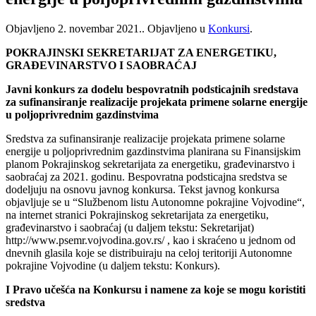
Objavljeno
2. novembar 2021.
. Objavljeno u
Konkursi
.
POKRAJINSKI SEKRETARIJAT ZA ENERGETIKU,
GRAĐEVINARSTVO I SAOBRAĆAJ
Javni konkurs za dodelu bespovratnih podsticajnih sredstava
za sufinansiranje realizacije projekata primene solarne energije
u poljoprivrednim gazdinstvima
Sredstva za sufinansiranje realizacije projekata primene solarne
energije u poljoprivrednim gazdinstvima planirana su Finansijskim
planom Pokrajinskog sekretarijata za energetiku, građevinarstvo i
saobraćaj za 2021. godinu. Bespovratna podsticajna sredstva se
dodeljuju na osnovu javnog konkursa. Tekst javnog konkursa
objavljuje se u “Službenom listu Autonomne pokrajine Vojvodine“,
na internet stranici Pokrajinskog sekretarijata za energetiku,
građevinarstvo i saobraćaj (u daljem tekstu: Sekretarijat)
http://www.psemr.vojvodina.gov.rs/ , kao i skraćeno u jednom od
dnevnih glasila koje se distribuiraju na celoj teritoriji Autonomne
pokrajine Vojvodine (u daljem tekstu: Konkurs).
I Pravo učešća na Konkursu i namene za koje se mogu koristiti
sredstva