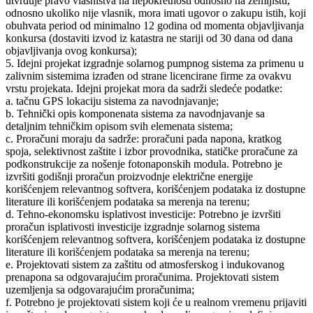
utvrđuje pravo vlasništva na nepokretnosti odnosno na zemljištu,
odnosno ukoliko nije vlasnik, mora imati ugovor o zakupu istih, koji
obuhvata period od minimalno 12 godina od momenta objavljivanja
konkursa (dostaviti izvod iz katastra ne stariji od 30 dana od dana
objavljivanja ovog konkursa);
5. Idejni projekat izgradnje solarnog pumpnog sistema za primenu u
zalivnim sistemima izrađen od strane licencirane firme za ovakvu
vrstu projekata. Idejni projekat mora da sadrži sledeće podatke:
a. tačnu GPS lokaciju sistema za navodnjavanje;
b. Tehnički opis komponenata sistema za navodnjavanje sa
detaljnim tehničkim opisom svih elemenata sistema;
c. Proračuni moraju da sadrže: proračuni pada napona, kratkog
spoja, selektivnost zaštite i izbor provodnika, statičke proračune za
podkonstrukcije za nošenje fotonaponskih modula. Potrebno je
izvršiti godišnji proračun proizvodnje električne energije
korišćenjem relevantnog softvera, korišćenjem podataka iz dostupne
literature ili korišćenjem podataka sa merenja na terenu;
d. Tehno-ekonomsku isplativost investicije: Potrebno je izvršiti
proračun isplativosti investicije izgradnje solarnog sistema
korišćenjem relevantnog softvera, korišćenjem podataka iz dostupne
literature ili korišćenjem podataka sa merenja na terenu;
e. Projektovati sistem za zaštitu od atmosferskog i indukovanog
prenapona sa odgovarajućim proračunima. Projektovati sistem
uzemljenja sa odgovarajućim proračunima;
f. Potrebno je projektovati sistem koji će u realnom vremenu prijaviti