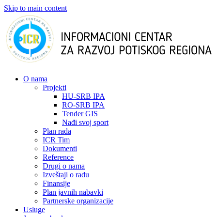
Skip to main content
О nama
Projekti
HU-SRB IPA
RO-SRB IPA
Tender GIS
Nađi svoj sport
Plan rada
ICR Tim
Dokumenti
Reference
Drugi o nama
Izveštaji o radu
Finansije
Plan javnih nabavki
Partnerske organizacije
Usluge