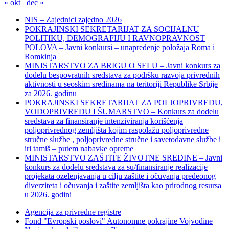
« okt
dec »
NIS – Zajednici zajedno 2026
POKRAJINSKI SEKRETARIJAT ZA SOCIJALNU
POLITIKU, DEMOGRAFIJU I RAVNOPRAVNOST
POLOVA – Javni konkursi – unapređenje položaja Roma i
Romkinja
MINISTARSTVO ZA BRIGU O SELU – Javni konkurs za
dodelu bespovratnih sredstava za podršku razvoja privrednih
aktivnosti u seoskim sredinama na teritoriji Republike Srbije
za 2026. godinu
POKRAJINSKI SEKRETARIJAT ZA POLJOPRIVREDU,
VODOPRIVREDU I ŠUMARSTVO – Konkurs za dodelu
sredstava za finansiranje intenziviranja korišćenja
poljoprivrednog zemljišta kojim raspolažu poljoprivredne
stručne službe , poljoprivredne stručne i savetodavne službe i
iri tamiš ‒ putem nabavke opreme
MINISTARSTVO ZAŠTITE ŽIVOTNE SREDINE – Javni
konkurs za dodelu sredstava za su/finansiranje realizacije
projekata ozelenjavanja u cilju zaštite i očuvanja predeonog
diverziteta i očuvanja i zaštite zemljišta kao prirodnog resursa
u 2026. godini
Agencija za privredne registre
Fond "Evropski poslovi" Autonomne pokrajine Vojvodine