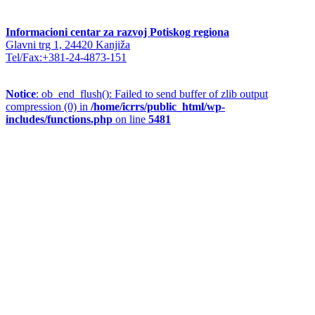
Informacioni centar za razvoj Potiskog regiona
Glavni trg 1, 24420 Kanjiža
Tel/Fax:+381-24-4873-151
Notice
: ob_end_flush(): Failed to send buffer of zlib output
compression (0) in
/home/icrrs/public_html/wp-
includes/functions.php
on line
5481