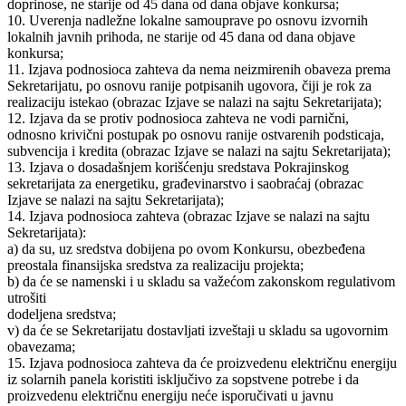
doprinose, ne starije od 45 dana od dana objave konkursa;
10. Uverenja nadležne lokalne samouprave po osnovu izvornih
lokalnih javnih prihoda, ne starije od 45 dana od dana objave
konkursa;
11. Izjava podnosioca zahteva da nema neizmirenih obaveza prema
Sekretarijatu, po osnovu ranije potpisanih ugovora, čiji je rok za
realizaciju istekao (obrazac Izjave se nalazi na sajtu Sekretarijata);
12. Izjava da se protiv podnosioca zahteva ne vodi parnični,
odnosno krivični postupak po osnovu ranije ostvarenih podsticaja,
subvencija i kredita (obrazac Izjave se nalazi na sajtu Sekretarijata);
13. Izjava o dosadašnjem korišćenju sredstava Pokrajinskog
sekretarijata za energetiku, građevinarstvo i saobraćaj (obrazac
Izjave se nalazi na sajtu Sekretarijata);
14. Izjava podnosioca zahteva (obrazac Izjave se nalazi na sajtu
Sekretarijata):
a) da su, uz sredstva dobijena po ovom Konkursu, obezbeđena
preostala finansijska sredstva za realizaciju projekta;
b) da će se namenski i u skladu sa važećom zakonskom regulativom
utrošiti
dodeljena sredstva;
v) da će se Sekretarijatu dostavljati izveštaji u skladu sa ugovornim
obavezama;
15. Izjava podnosioca zahteva da će proizvedenu električnu energiju
iz solarnih panela koristiti isključivo za sopstvene potrebe i da
proizvedenu električnu energiju neće isporučivati u javnu