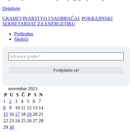
Detaljnije
GRAĐEVINARSTVO I SAOBRAĆAJ
,
POKRAJINSKI
SEKRETARIJAT ZA ENERGETIKU
Prethodno
Sledeće
novembar 2021.
P
U
S
Č
P
S
N
1
2
3
4
5
6
7
8
9
10
11
12
13
14
15
16
17
18
19
20
21
22
23
24
25
26
27
28
29
30