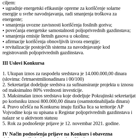
ciljem:
• ugradnje energetski efikasnije opreme za korišćenje solarne
energije u svrhe navodnjavanja, radi smanjenja troškova za
energente;
• smanjenja uvozne zavisnosti korišćenja fosilnih goriva;
• povećanja energetske samostalnosti poljoprivrednih gazdinstava;
• smanjenja emisije štetnih gasova u okolinu;
• afirmacije korišćenja obnovljivih izvora energije;
• revitalizacije postojećih sistema za navodnjavanje kod
registrovanih poljoprivrednih gazdinstava.
III Uslovi Konkursa
1. Ukupan iznos za raspodelu sredstava je 14.000.000,00 dinara
(slovima: četrnaestmilionadinara i 00/100)
2. Sekretarijat dodeljuje sredstva za sufinansiranje projekta u iznosu
od maksimalno 80% vrednosti investicije.
3. Maksimalan iznos sredstava koje dodeljuje Pokrajinski sekretarijat
po korisniku iznosi 800.000,00 dinara (osamstotinahiljada dinara)
4. Pravo učešća na Konkursu imaju fizička lica sa teritorije AP
Vojvodine koja su upisana u Registar poljoprivrednih gazdinstava i
nalaze se u aktivnom statusu
5. Rok za podnošenje prijave je 12. novembar 2021. godine.
IV Način podnošenja prijave na Konkurs i obavezna