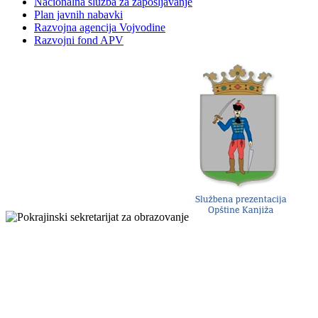
Nacionalna služba za zapošljavanje
Plan javnih nabavki
Razvojna agencija Vojvodine
Razvojni fond APV