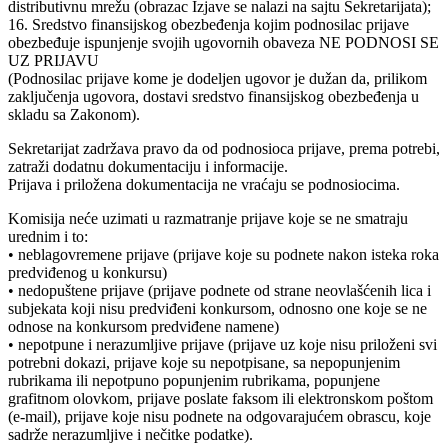
distributivnu mrežu (obrazac Izjave se nalazi na sajtu Sekretarijata);
16. Sredstvo finansijskog obezbeđenja kojim podnosilac prijave
obezbeđuje ispunjenje svojih ugovornih obaveza NE PODNOSI SE
UZ PRIJAVU
(Podnosilac prijave kome je dodeljen ugovor je dužan da, prilikom
zaključenja ugovora, dostavi sredstvo finansijskog obezbeđenja u
skladu sa Zakonom).
Sekretarijat zadržava pravo da od podnosioca prijave, prema potrebi,
zatraži dodatnu dokumentaciju i informacije.
Prijava i priložena dokumentacija ne vraćaju se podnosiocima.
Komisija neće uzimati u razmatranje prijave koje se ne smatraju
urednim i to:
• neblagovremene prijave (prijave koje su podnete nakon isteka roka
predviđenog u konkursu)
• nedopuštene prijave (prijave podnete od strane neovlašćenih lica i
subjekata koji nisu predviđeni konkursom, odnosno one koje se ne
odnose na konkursom predviđene namene)
• nepotpune i nerazumljive prijave (prijave uz koje nisu priloženi svi
potrebni dokazi, prijave koje su nepotpisane, sa nepopunjenim
rubrikama ili nepotpuno popunjenim rubrikama, popunjene
grafitnom olovkom, prijave poslate faksom ili elektronskom poštom
(e-mail), prijave koje nisu podnete na odgovarajućem obrascu, koje
sadrže nerazumljive i nečitke podatke).