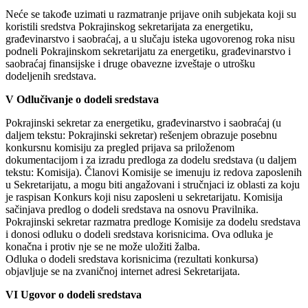
Neće se takođe uzimati u razmatranje prijave onih subjekata koji su
koristili sredstva Pokrajinskog sekretarijata za energetiku,
građevinarstvo i saobraćaj, a u slučaju isteka ugovorenog roka nisu
podneli Pokrajinskom sekretarijatu za energetiku, građevinarstvo i
saobraćaj finansijske i druge obavezne izveštaje o utrošku
dodeljenih sredstava.
V Odlučivanje o dodeli sredstava
Pokrajinski sekretar za energetiku, građevinarstvo i saobraćaj (u
daljem tekstu: Pokrajinski sekretar) rešenjem obrazuje posebnu
konkursnu komisiju za pregled prijava sa priloženom
dokumentacijom i za izradu predloga za dodelu sredstava (u daljem
tekstu: Komisija). Članovi Komisije se imenuju iz redova zaposlenih
u Sekretarijatu, a mogu biti angažovani i stručnjaci iz oblasti za koju
je raspisan Konkurs koji nisu zaposleni u sekretarijatu. Komisija
sačinjava predlog o dodeli sredstava na osnovu Pravilnika.
Pokrajinski sekretar razmatra predloge Komisije za dodelu sredstava
i donosi odluku o dodeli sredstava korisnicima. Ova odluka je
konačna i protiv nje se ne može uložiti žalba.
Odluka o dodeli sredstava korisnicima (rezultati konkursa)
objavljuje se na zvaničnoj internet adresi Sekretarijata.
VI Ugovor o dodeli sredstava