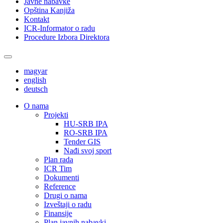
Javne nabavke
Opština Kanjiža
Kontakt
ICR-Informator o radu
Procedure Izbora Direktora
magyar
english
deutsch
О nama
Projekti
HU-SRB IPA
RO-SRB IPA
Tender GIS
Nađi svoj sport
Plan rada
ICR Tim
Dokumenti
Reference
Drugi o nama
Izveštaji o radu
Finansije
Plan javnih nabavki