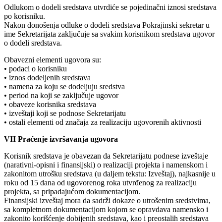
Odlukom o dodeli sredstava utvrdiće se pojedinačni iznosi sredstava
po korisniku.
Nakon donošenja odluke o dodeli sredstava Pokrajinski sekretar u
ime Sekretarijata zaključuje sa svakim korisnikom sredstava ugovor
o dodeli sredstava.
Obavezni elementi ugovora su:
• podaci o korisniku
• iznos dodeljenih sredstava
• namena za koju se dodeljuju sredstva
• period na koji se zaključuje ugovor
• obaveze korisnika sredstava
• izveštaji koji se podnose Sekretarijatu
• ostali elementi od značaja za realizaciju ugovorenih aktivnosti
VII Praćenje izvršavanja ugovora
Korisnik sredstava je obavezan da Sekretarijatu podnese izveštaje
(narativni-opisni i finansijski) o realizaciji projekta i namenskom i
zakonitom utrošku sredstava (u daljem tekstu: Izveštaj), najkasnije u
roku od 15 dana od ugovorenog roka utvrđenog za realizaciju
projekta, sa pripadajućom dokumentacijom.
Finansijski izveštaj mora da sadrži dokaze o utrošenim sredstvima,
sa kompletnom dokumentacijom kojom se opravdava namensko i
zakonito korišćenje dobijenih sredstava, kao i preostalih sredstava