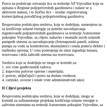
Pravo na podsticaje ostvaruju lica sa teritorije AP Vojvodine koja su
upisana u Registar poljoprivrednih gazdinstava i nalaze se u
aktivnom statusu, i to fizičko lice – nosilac registrovanog
komercijalnog porodičnog poljoprivrednog gazdinstva.
Bespovratna podsticajna sredstva, koja se dodeljuju, namenjena su
za korišćenje solarne energije za potrebe navodnjavanja
registrovanih poljoprivrednih gazdinstava sa teritorije Autonomne
pokrajine Vojvodine, sa ciljem: nabavke i montaže novih solarnih
pumpnih sistema za navodnjavanje (fotonaponski paneli, solarna
pumpa za vodu sa kontrolerom, akumulator) i ostala prateća elektro i
mašinska oprema; U cenu postrojenja ne ulazi izgradnja bunara,
rezervoara i dela zalivnih sistema iza rezervoara.
Sredstva koja se dodeljuju ne mogu se koristiti za:
1. sve vrste građevinskih radova;
2. kupovinu polovne opreme i materijala;
3. poreze, uključujući i porez na dodatu vrednost;
4. carinske, uvozne i ostale vrste administrativnih taksi;
II Ciljevi projekta
Bespovratna podsticajna sredstva, koja se dodeljuju, mogu se
koristiti za sufinansiranje projekata korišćenja solarne energije u
zalivnim sistemima na teritoriji Autonomne pokrajine Vojvodine, sa