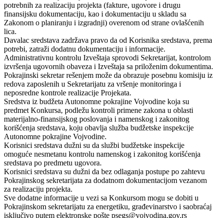
potrebnih za realizaciju projekta (fakture, ugovore i drugu
finansijsku dokumentaciju, kao i dokumentaciju u skladu sa
Zakonom o planiranju i izgradnji) overenom od strane ovlašćenih
lica.
Davalac sredstava zadržava pravo da od Korisnika sredstava, prema
potrebi, zatraži dodatnu dokumentaciju i informacije.
Administrativnu kontrolu Izveštaja sprovodi Sekretarijat, kontrolom
izvršenja ugovornih obaveza i Izveštaja sa priloženim dokumentima.
Pokrajinski sekretar rešenjem može da obrazuje posebnu komisiju iz
redova zaposlenih u Sekretarijatu za vršenje monitoringa i
neposredne kontrole realizacije Projekata.
Sredstva iz budžeta Autonomne pokrajine Vojvodine koja su
predmet Konkursa, podležu kontroli primene zakona u oblasti
materijalno-finansijskog poslovanja i namenskog i zakonitog
korišćenja sredstava, koju obavlja služba budžetske inspekcije
Autonomne pokrajine Vojvodine.
Korisnici sredstava dužni su da službi budžetske inspekcije
omoguće nesmetanu kontrolu namenskog i zakonitog korišćenja
sredstava po predmetu ugovora.
Korisnici sredstava su dužni da bez odlaganja postupe po zahtevu
Pokrajinskog sekretarijata za dodatnom dokumentacijom vezanom
za realizaciju projekta.
Sve dodatne informacije u vezi sa Konkursom mogu se dobiti u
Pokrajinskom sekretarijatu za energetiku, građevinarstvo i saobraćaj
isključivo putem elektronske pošte psegs@vojvodina.gov.rs