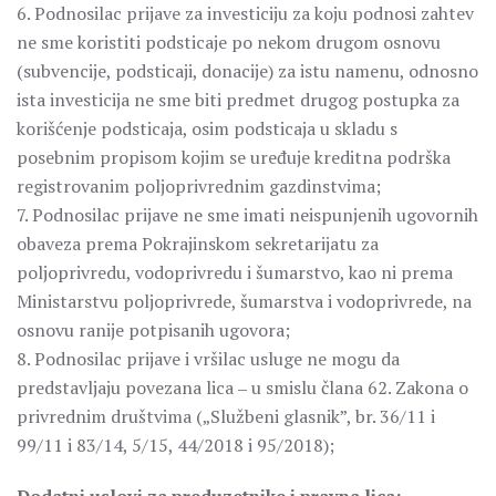
6. Podnosilac prijave za investiciju za koju podnosi zahtev
ne sme koristiti podsticaje po nekom drugom osnovu
(subvencije, podsticaji, donacije) za istu namenu, odnosno
ista investicija ne sme biti predmet drugog postupka za
korišćenje podsticaja, osim podsticaja u skladu s
posebnim propisom kojim se uređuje kreditna podrška
registrovanim poljoprivrednim gazdinstvima;
7. Podnosilac prijave ne sme imati neispunjenih ugovornih
obaveza prema Pokrajinskom sekretarijatu za
poljoprivredu, vodoprivredu i šumarstvo, kao ni prema
Ministarstvu poljoprivrede, šumarstva i vodoprivrede, na
osnovu ranije potpisanih ugovora;
8. Podnosilac prijave i vršilac usluge ne mogu da
predstavljaju povezana lica ‒ u smislu člana 62. Zakona o
privrednim društvima („Službeni glasnik”, br. 36/11 i
99/11 i 83/14, 5/15, 44/2018 i 95/2018);