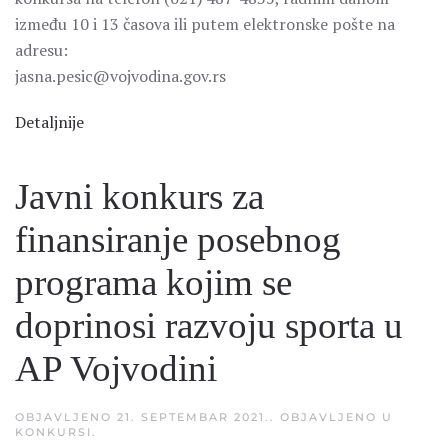
između 10 i 13 časova ili putem elektronske pošte na
adresu:
jasna.pesic@vojvodina.gov.rs
Detaljnije
Javni konkurs za
finansiranje posebnog
programa kojim se
doprinosi razvoju sporta u
AP Vojvodini
OBJAVLJENO
21. SEPTEMBAR 2021.
. OBJAVLJENO U
KONKURSI
.