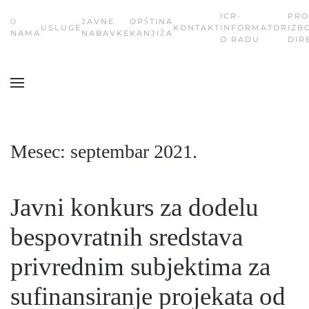
ICR-
PRO
О
JAVNE
OPŠTINA
USLUGE
KONTAKT
INFORMATOR
IZB
Skip
NAMA
NABAVKE
KANJIŽA
O RADU
DIR
to
main
content
Mesec:
septembar 2021.
Javni konkurs za dodelu
bespovratnih sredstava
privrednim subjektima za
sufinansiranje projekata od