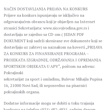
NAČIN DOSTAVLJANJA PRIJAVA NA KONKURS
Prijave na konkurs ispunjavaju se isključivo na
odgovarajućem obrascu koji je objavljen na Internet
stranici Sekretarijata: www.sio.vojvodina.gov.rs i
dostavljaju se zajedno sa CD-om ( JEDAN PDF
DOKUMENT koji sadrži skenirane sve dokumente koji se
dostavljaju uz zahtev) sa naznakom na koverti „PRIJAVA
ZA KONKURS ZA FINANSIRANJE PROGRAMA –
PROJEKATA IZGRADNJE, ODRŽAVANJA I OPREMANJA
SPORTSKIH OBJEKATA U APV“, poštom na adresu:
Pokrajinski
sekretarijat za sport i omladinu, Bulevar Mihajla Pupina
16, 21000 Novi Sad, ili neposredno na pisarnici
pokrajinskih organa.
Dodatne informacije mogu se dobiti u toku trajanja
konkursa na telefon (021) 487-4835, radnim danom