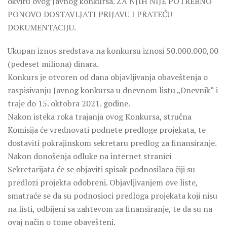
okviru ovog Javnog konkursa. ZA NJIH NIJE POTREBNO
PONOVO DOSTAVLJATI PRIJAVU I PRATEĆU
DOKUMENTACIJU.
Ukupan iznos sredstava na konkursu iznosi 50.000.000,00
(pedeset miliona) dinara.
Konkurs je otvoren od dana objavljivanja obaveštenja o
raspisivanju Javnog konkursa u dnevnom listu „Dnevnik“ i
traje do 15. oktobra 2021. godine.
Nakon isteka roka trajanja ovog Konkursa, stručna
Komisija će vrednovati podnete predloge projekata, te
dostaviti pokrajinskom sekretaru predlog za finansiranje.
Nakon donošenja odluke na internet stranici
Sekretarijata će se objaviti spisak podnosilaca čiji su
predlozi projekta odobreni. Objavljivanjem ove liste,
smatraće se da su podnosioci predloga projekata koji nisu
na listi, odbijeni sa zahtevom za finansiranje, te da su na
ovaj način o tome obavešteni.