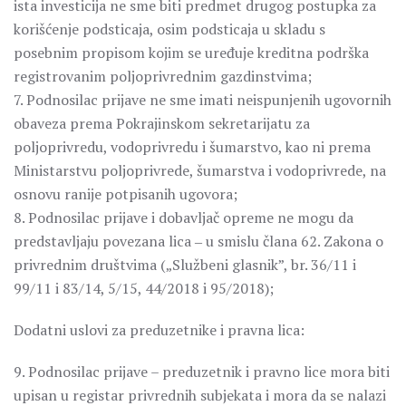
ista investicija ne sme biti predmet drugog postupka za
korišćenje podsticaja, osim podsticaja u skladu s
posebnim propisom kojim se uređuje kreditna podrška
registrovanim poljoprivrednim gazdinstvima;
7. Podnosilac prijave ne sme imati neispunjenih ugovornih
obaveza prema Pokrajinskom sekretarijatu za
poljoprivredu, vodoprivredu i šumarstvo, kao ni prema
Ministarstvu poljoprivrede, šumarstva i vodoprivrede, na
osnovu ranije potpisanih ugovora;
8. Podnosilac prijave i dobavljač opreme ne mogu da
predstavljaju povezana lica ‒ u smislu člana 62. Zakona o
privrednim društvima („Službeni glasnik”, br. 36/11 i
99/11 i 83/14, 5/15, 44/2018 i 95/2018);
Dodatni uslovi za preduzetnike i pravna lica:
9. Podnosilac prijave – preduzetnik i pravno lice mora biti
upisan u registar privrednih subjekata i mora da se nalazi