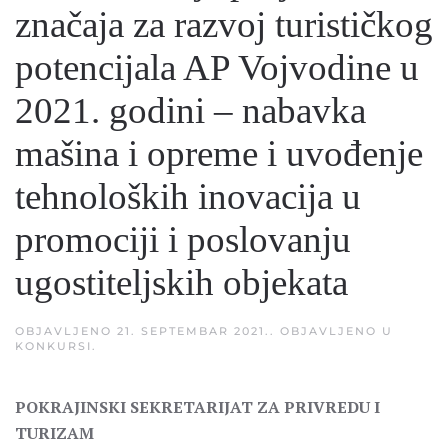
značaja za razvoj turističkog
potencijala AP Vojvodine u
2021. godini – nabavka
mašina i opreme i uvođenje
tehnoloških inovacija u
promociji i poslovanju
ugostiteljskih objekata
OBJAVLJENO
21. SEPTEMBAR 2021.
. OBJAVLJENO U
KONKURSI
.
POKRAJINSKI SEKRETARIJAT ZA PRIVREDU I
TURIZAM