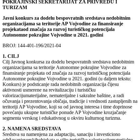
POKRAJINSKI SEKRETARIJAT ZA PRIVREDU I
TURIZAM
Javni konkurs za dodelu bespovratnih sredstava nedobitnim
organizacijama sa teritorije AP Vojvodine za finansiranje
projekataod značaja za razvoj turističkog potencijala
Autonomne pokrajine Vojvodine u 2021. godini
BROJ: 144-401-196/2021-04
1. CILJ
Cilj Javnog konkursa za dodelu bespovratnih sredstava nedobitnim
organizacijama sa teritorije Autonomne pokrajine Vojvodine za
finansiranje projekata od značaja za razvoj turističkog potencijala
Autonomne pokrajine Vojvodine u 2021. godini (u daljem tekstu:
Konkurs) je podsticanje rada nedobitnih organizacija čijesu
aktivnosti usmerene na revitalizaciju i turističku
valorizacijumaterijalne, nematerijalne i sakralne baštine, a radi
očuvanja i prezentovanja običaja, tradicije i vrednosti zastupljenih na
teritoriji AP Vojvodine, koji su od javnog interesa i time doprinose
povećanju ukupne turističke ponude AP Vojvodine krozjačanje
segmenta verskog i edukativnog u okviru kulturnog turizma.
2. NAMENA SREDSTAVA
Sredstva su namenjena za adaptaciju, sanaciju i investiciono
održavanjeverskihobjekata u cilju turističke valorizacijematerijalne,