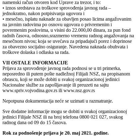
namenski račun otvoren kod Uprave za trezor, i to:
• iznos sredstava za troškove sprovođenja javnog rada –
jednokratno, nakon potpisivanja ugovora i
• mesečno, isplatu naknade za obavljen posao licima angažovanim
na javnim radovima po osnovu ugovora o privremenim i
povremenim poslovima, u visini do 22.000,00 dinara, za pun fond
radnih časova, odnosno,srazmerno vremenu radnog angažovanja na
mesečnom nivou; koja se uvećava za pripadajući porez i doprinose
za obavezno socijalno osiguranje. Navedena naknada obuhvata i
troškove dolaska i odlaska sa rada.
VII OSTALE INFORMACIJE
Prijava za sprovođenje javnog rada podnosi se u tri primerka,
neposredno ili putem pošte nadležnoj Filijali NSZ, na propisanom
obrascu, koji se može dobiti u svakoj organizacionoj jedinici
Nacionalne službe za zapošljavanje ili preuzeti na sajtu
www.spriv.vojvodina.gov.rs ili www.nsz.gov.rs
Nepotpuna dokumentacija neće se uzimati u razmatranje.
Sve dodatne informacije mogu se dobiti u svakoj organizacionoj
jedinici Filijale NSZ ili na broj telefona 0800 021 027, svakog
radnog dana od 09 do 15 časova.
Rok za podnošenje prijava je 20. maj 2021. godine.