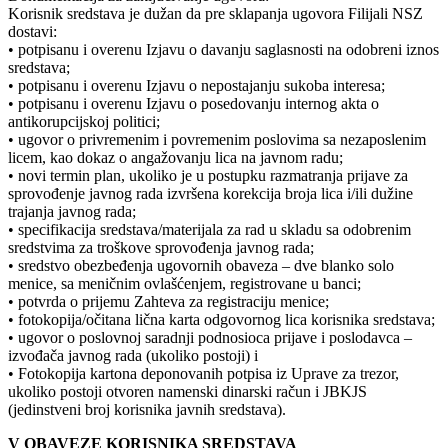
Korisnik sredstava je dužan da pre sklapanja ugovora Filijali NSZ
dostavi:
• potpisanu i overenu Izjavu o davanju saglasnosti na odobreni iznos
sredstava;
• potpisanu i overenu Izjavu o nepostajanju sukoba interesa;
• potpisanu i overenu Izjavu o posedovanju internog akta o
antikorupcijskoj politici;
• ugovor o privremenim i povremenim poslovima sa nezaposlenim
licem, kao dokaz o angažovanju lica na javnom radu;
• novi termin plan, ukoliko je u postupku razmatranja prijave za
sprovođenje javnog rada izvršena korekcija broja lica i/ili dužine
trajanja javnog rada;
• specifikacija sredstava/materijala za rad u skladu sa odobrenim
sredstvima za troškove sprovođenja javnog rada;
• sredstvo obezbeđenja ugovornih obaveza – dve blanko solo
menice, sa meničnim ovlašćenjem, registrovane u banci;
• potvrda o prijemu Zahteva za registraciju menice;
• fotokopija/očitana lična karta odgovornog lica korisnika sredstava;
• ugovor o poslovnoj saradnji podnosioca prijave i poslodavca –
izvođača javnog rada (ukoliko postoji) i
• Fotokopija kartona deponovanih potpisa iz Uprave za trezor,
ukoliko postoji otvoren namenski dinarski račun i JBKJS
(jedinstveni broj korisnika javnih sredstava).
V OBAVEZE KORISNIKA SREDSTAVA