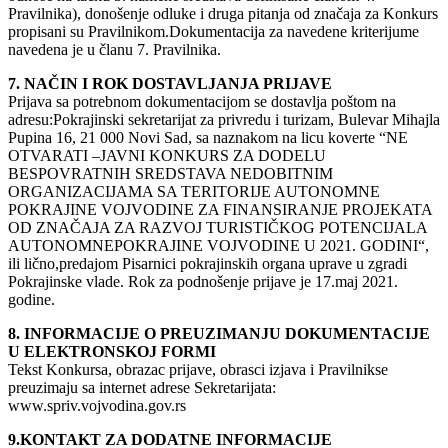
Pravilnika), donošenje odluke i druga pitanja od značaja za Konkurs
propisani su Pravilnikom.Dokumentacija za navedene kriterijume
navedena je u članu 7. Pravilnika.
7. NAČIN I ROK DOSTAVLJANJA PRIJAVE
Prijava sa potrebnom dokumentacijom se dostavlja poštom na
adresu:Pokrajinski sekretarijat za privredu i turizam, Bulevar Mihajla
Pupina 16, 21 000 Novi Sad, sa naznakom na licu koverte “NE
OTVARATI –JAVNI KONKURS ZA DODELU
BESPOVRATNIH SREDSTAVA NEDOBITNIM
ORGANIZACIJAMA SA TERITORIJE AUTONOMNE
POKRAJINE VOJVODINE ZA FINANSIRANJE PROJEKATA
OD ZNAČAJA ZA RAZVOJ TURISTIČKOG POTENCIJALA
AUTONOMNEPOKRAJINE VOJVODINE U 2021. GODINI“,
ili lično,predajom Pisarnici pokrajinskih organa uprave u zgradi
Pokrajinske vlade. Rok za podnošenje prijave je 17.maj 2021.
godine.
8. INFORMACIJE O PREUZIMANJU DOKUMENTACIJE
U ELEKTRONSKOJ FORMI
Tekst Konkursa, obrazac prijave, obrasci izjava i Pravilnikse
preuzimaju sa internet adrese Sekretarijata:
www.spriv.vojvodina.gov.rs
9.KONTAKT ZA DODATNE INFORMACIJE