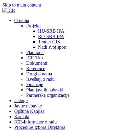
Skip to main content
О nama
Projekti
HU-SRB IPA
RO-SRB IPA
Tender GIS
Nađi svoj sport
Plan rada
ICR Tim
Dokumenti
Reference
Drugi o nama
Izveštaji o radu
Finansije
Plan javnih nabavki
Partnerske organizacije
Usluge
Javne nabavke
Opština Kanjiža
Kontakt
ICR-Informator o radu
Procedure Izbora Direktora