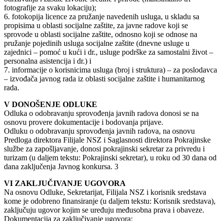
fotografije za svaku lokaciju);
6. fotokopija licence za pružanje navedenih usluga, u skladu sa
propisima u oblasti socijalne zaštite, za javne radove koji se
sprovode u oblasti socijalne zaštite, odnosno koji se odnose na
pružanje pojedinih usluga socijalne zaštite (dnevne usluge u
zajednici – pomoć u kući i dr., usluge podrške za samostalni život –
personalna asistencija i dr.) i
7. informacije o korisnicima usluga (broj i struktura) – za poslodavca
– izvođača javnog rada iz oblasti socijalne zaštite i humanitarnog
rada.
V DONOŠENJE ODLUKE
Odluka o odobravanju sprovođenja javnih radova donosi se na
osnovu provere dokumentacije i bodovanja prijave.
Odluku o odobravanju sprovođenja javnih radova, na osnovu
Predloga direktora Filijale NSZ i Saglasnosti direktora Pokrajinske
službe za zapošljavanje, donosi pokrajinski sekretar za privredu i
turizam (u daljem tekstu: Pokrajinski sekretar), u roku od 30 dana od
dana zaključenja Javnog konkursa. 3
VI ZAKLJUČIVANJE UGOVORA
Na osnovu Odluke, Sekretarijat, Filijala NSZ i korisnik sredstava
kome je odobreno finansiranje (u daljem tekstu: Korisnik sredstava),
zaključuju ugovor kojim se uređuju međusobna prava i obaveze.
Dokumentacija za zaključivanje ugovora: