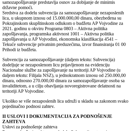
samozapošljavanje predstavlja osnov za dobijanje de minimis
državne pomoći.
Sredstva za dodelu subvencija za samozapošljavanje nezaposlenih
lica, u ukupnom iznosu od 15.000.000,00 dinara, obezbeđena su
Pokrajinskom skupštinskom odlukom o budžetu AP Vojvodine za
2021. godinu u okviru Programa 0803 – Aktivna politika
zapošljavanja, programska aktivnost 1001 – Aktivna politika
zapošljavanja u AP Vojvodini, ekonomska klasifikacija 4541 –
Tekuće subvencije privatnim preduzećima, izvor finansiranja 01 00
Prihodi iz budžeta.
Subvencija za samozapošljavanje (daljem tekstu: Subvencija)
dodeljuje se nezaposlenom licu prijavljenom na evidenciju
Nacionalne službe za zapošljavanje na teritoriji AP Vojvodine (u
daljem tekstu: Filijala NSZ), u jednokratnom iznosu od 250.000,00
dinara, odnosno 270.000,00 dinara za samozapošljavanje osoba sa
invaliditetom, a u cilju obavljanja novoregistrovane delatnosti na
teritoriji AP Vojvodine.
Ukoliko se više nezaposlenih lica udruži u skladu sa zakonom svako
pojedinačno podnosi zahtev.
II USLOVI I DOKUMENTACIJA ZA PODNOŠENJE
ZAHTEVA
Uslovi za podnošenje zahteva