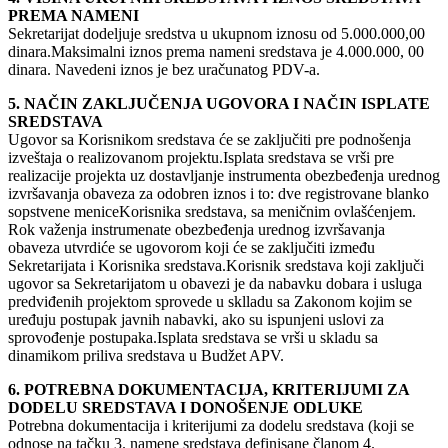
PREMA NAMENI
Sekretarijat dodeljuje sredstva u ukupnom iznosu od 5.000.000,00
dinara.Maksimalni iznos prema nameni sredstava je 4.000.000, 00
dinara. Navedeni iznos je bez uračunatog PDV-a.
5. NAČIN ZAKLJUČENJA UGOVORA I NAČIN ISPLATE
SREDSTAVA
Ugovor sa Korisnikom sredstava će se zaključiti pre podnošenja
izveštaja o realizovanom projektu.Isplata sredstava se vrši pre
realizacije projekta uz dostavljanje instrumenta obezbeđenja urednog
izvršavanja obaveza za odobren iznos i to: dve registrovane blanko
sopstvene meniceKorisnika sredstava, sa meničnim ovlašćenjem.
Rok važenja instrumenate obezbeđenja urednog izvršavanja
obaveza utvrdiće se ugovorom koji će se zaključiti između
Sekretarijata i Korisnika sredstava.Korisnik sredstava koji zaključi
ugovor sa Sekretarijatom u obavezi je da nabavku dobara i usluga
predviđenih projektom sprovede u sklladu sa Zakonom kojim se
uređuju postupak javnih nabavki, ako su ispunjeni uslovi za
sprovođenje postupaka.Isplata sredstava se vrši u skladu sa
dinamikom priliva sredstava u Budžet APV.
6. POTREBNA DOKUMENTACIJA, KRITERIJUMI ZA
DODELU SREDSTAVA I DONOŠENJE ODLUKE
Potrebna dokumentacija i kriterijumi za dodelu sredstava (koji se
odnose na tačku 3. namene sredstava definisane članom 4.