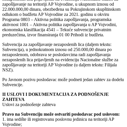
zapošljavanje na teritoriji AP Vojvodine, u ukupnom iznosu od
22.000.000,00 dinara, obezbeđena su Pokrajinskom skupštinskom
odlukom o budžetu AP Vojvodine za 2021. godinu u okviru
Programa 0803 – Aktivna politika zapošljavanja, programska
aktivnost 1001 – Aktivna politika zapošljavanja u AP Vojvodini,
ekonomska klasifikacija 4541 – Tekuće subvencije privatnim
preduzećima, izvor finansiranja 01 00 Prihodi iz budžeta.
Subvencija za zapošljavanje nezaposlenih lica (daljem tekstu:
Subvencija), u jednokratnom iznosu od 250.000,00 dinara po
nezaposlenom, odobrava se poslodavcima radi zapošljavanja
nezaposlenih lica prijavljenih na evidenciju Nacionalne službe za
zapošljavanje na teritoriji AP Vojvodine (u daljem tekstu: Filijala
NSZ).
Po Javnom pozivu poslodavac može podneti jedan zahtev za dodelu
Subvencije.
II USLOVI I DOKUMENTACIJA ZA PODNOŠENJE
ZAHTEVA
Uslovi za podnošenje zahteva
Pravo na Subvenciju može ostvariti poslodavac pod uslovom:
1. ima sedište ili registrovanu poslovnu jedinicu na teritoriji AP
Vojvodine;