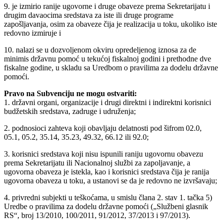
9. je izmirio ranije ugovorne i druge obaveze prema Sekretarijatu i
drugim davaocima sredstava za iste ili druge programe
zapošljavanja, osim za obaveze čija je realizacija u toku, ukoliko iste
redovno izmiruje i
10. nalazi se u dozvoljenom okviru opredeljenog iznosa za de
minimis državnu pomoć u tekućoj fiskalnoj godini i prethodne dve
fiskalne godine, u skladu sa Uredbom o pravilima za dodelu državne
pomoći.
Pravo na Subvenciju ne mogu ostvariti:
1. državni organi, organizacije i drugi direktni i indirektni korisnici
budžetskih sredstava, zadruge i udruženja;
2. podnosioci zahteva koji obavljaju delatnosti pod šifrom 02.0,
05.1, 05.2, 35.14, 35.23, 49.32, 66.12 ili 92.0;
3. korisnici sredstava koji nisu ispunili raniju ugovornu obavezu
prema Sekretarijatu ili Nacionalnoj službi za zapoljavanje, a
ugovorna obaveza je istekla, kao i korisnici sredstava čija je ranija
ugovorna obaveza u toku, a ustanovi se da je redovno ne izvršavaju;
4. privredni subjekti u teškoćama, u smislu člana 2. stav 1. tačka 5)
Uredbe o pravilima za dodelu državne pomoći („Službeni glasnik
RS“, broj 13/2010, 100/2011, 91/2012, 37/2013 i 97/2013).