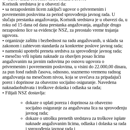
Korisnik sredstava je u obavezi da:
• sa nezaposlenim licem zaključi ugovor o privremenim i
povremenim poslovima za period sprovođenja javnog rada. U
slučaju prestanka angažovanja, Korisnik sredstava je u obavezi da, u
roku od 15 dana od dana prestanka angažovanja, angažuje drugo
nezaposleno lice sa evidencije NSZ, za preostalo vreme trajanja
ugovora.
• organizuje zaštitu i bezbednost na radu angažovanih, u skladu sa
zakonom i zahtevom standarda za konkretne poslove javnog rada;
• namenski upotrebi preneta sredstva za sprovođenje javnog rada;
• mesečno vrši isplatu naknade za obavljen posao licima
angažovanim na javnim radovima po osnovu ugovora o
privremenim i povremenim poslovima, u visini do 22.000,00 dinara,
za pun fond radnih časova, odnosno, srazmerno vremenu radnog
angažovanja na mesečnom nivou, koja se uvećava za pripadajući
porez i doprinose za obavezno socijalno osiguranje. Navedena
naknadaobuhvata i troškove dolaska i odlaska sa rada;
• Filijali NSZ dostavlja:
dokaze o uplati poreza i doprinosa za obavezno
socijalno osiguranje za angažovana lica na sprovođenju
javnog rada;
dokaze o utrošku prenetih sredstava za troškove isplate
naknade angažovanim licima, odlaska i dolaska sa rada
i sprovođenja javnog rada i