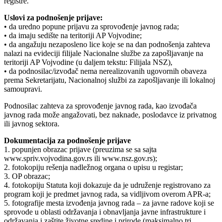
registre.
Uslovi za podnošenje prijave:
• da uredno popune prijavu za sprovođenje javnog rada;
• da imaju sedište na teritoriji AP Vojvodine;
• da angažuju nezaposleno lice koje se na dan podnošenja zahteva
nalazi na evideciji filijale Nacionalne službe za zapošljavanje na
teritoriji AP Vojvodine (u daljem tekstu: Filijala NSZ),
• da podnosilac/izvođač nema nerealizovanih ugovornih obaveza
prema Sekretarijatu, Nacionalnoj službi za zapošljavanje ili lokalnoj
samoupravi.
Podnosilac zahteva za sprovođenje javnog rada, kao izvođača
javnog rada može angažovati, bez naknade, poslodavce iz privatnog
ili javnog sektora.
Dokumentacija za podnošenje prijave
1. popunjen obrazac prijave (preuzima se sa sajta
www.spriv.vojvodina.gov.rs ili www.nsz.gov.rs);
2. fotokopiju rešenja nadležnog organa o upisu u registar;
3. OP obrazac;
4. fotokopiju Statuta koji dokazuje da je udruženje registrovano za
program koji je predmet javnog rada, sa vidljivom overom APR-a;
5. fotografije mesta izvođenja javnog rada – za javne radove koji se
sprovode u oblasti održavanja i obnavljanja javne infrastrukture i
održavanja i zaštite životne sredine i prirode (maksimalno tri