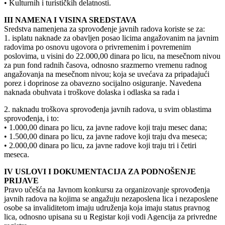
• Kulturnih i turističkih delatnosti.
III NAMENA I VISINA SREDSTAVA
Sredstva namenjena za sprovođenje javnih radova koriste se za:
1. isplatu naknade za obavljen posao licima angažovanim na javnim
radovima po osnovu ugovora o privremenim i povremenim
poslovima, u visini do 22.000,00 dinara po licu, na mesečnom nivou
za pun fond radnih časova, odnosno srazmerno vremenu radnog
angažovanja na mesečnom nivou; koja se uvećava za pripadajući
porez i doprinose za obavezno socijalno osiguranje. Navedena
naknada obuhvata i troškove dolaska i odlaska sa rada i
2. naknadu troškova sprovođenja javnih radova, u svim oblastima
sprovođenja, i to:
• 1.000,00 dinara po licu, za javne radove koji traju mesec dana;
• 1.500,00 dinara po licu, za javne radove koji traju dva meseca;
• 2.000,00 dinara po licu, za javne radove koji traju tri i četiri
meseca.
IV USLOVI I DOKUMENTACIJA ZA PODNOŠENJE
PRIJAVE
Pravo učešća na Javnom konkursu za organizovanje sprovođenja
javnih radova na kojima se angažuju nezaposlena lica i nezaposlene
osobe sa invaliditetom imaju udruženja koja imaju status pravnog
lica, odnosno upisana su u Registar koji vodi Agencija za privredne