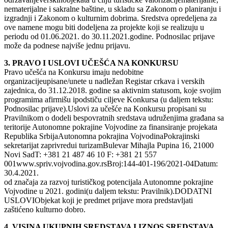
nematerijalne i sakralne baštine, u skladu sa Zakonom o planiranju i
izgradnji i Zakonom o kulturnim dobrima. Sredstva opredeljena za
ove namene mogu biti dodeljena za projekte koji se realizuju u
periodu od 01.06.2021. do 30.11.2021.godine. Podnosilac prijave
može da podnese najviše jednu prijavu.
3. PRAVO I USLOVI UČEŠĆA NA KONKURSU
Pravo učešća na Konkursu imaju nedobitne
organizacijeupisane/unete u nadležan Registar crkava i verskih
zajednica, do 31.12.2018. godine sa aktivnim statusom, koje svojim
programima afirmišu ipodstiču ciljeve Konkursa (u daljem tekstu:
Podnosilac prijave).Uslovi za učešće na Konkursu propisani su
Pravilnikom o dodeli bespovratnih sredstava udruženjima građana sa
teritorije Autonomne pokrajine Vojvodine za finansiranje projekata
Republika SrbijaAutonomna pokrajina VojvodinaPokrajinski
sekretarijat zaprivredui turizamBulevar Mihajla Pupina 16, 21000
Novi SadT: +381 21 487 46 10 F: +381 21 557
001www.spriv.vojvodina.gov.rsBroj:144-401-196/2021-04Datum:
30.4.2021.
od značaja za razvoj turističkog potencijala Autonomne pokrajine
Vojvodine u 2021. godini(u daljem tekstu: Pravilnik).DODATNI
USLOVIObjekat koji je predmet prijave mora predstavljati
zaštićeno kulturno dobro.
4. VISINA UKUPNIH SREDSTAVA I IZNOS SREDSTAVA