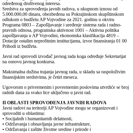
određenog društvenog interesa.
Sredstva za sprovođenja javnih radova, u ukupnom iznosu od
5.000.000,00 dinara, obezbeđena su Pokrajinskom skupštinskom
odlukom o budžetu AP Vojvodine za 2021. godinu u okviru
Programa 0803 – Zapošljavanje i uređenje sistema rada i radno-
pravnih odnosa, programska aktivnost 1001 – Aktivna politika
zapošljavanja u AP Vojvodini, ekonomska klasifikacija 4819 –
Dotacije ostalim neprofitnim institucijama, izvor finansiranja 01 00
Prihodi iz budžeta.
Javni rad sprovodi izvođač javnog rada koga određuje Sekretarijat
na osnovu javnog konkursa.
Maksimalna dužina trajanja javnog rada, u skladu sa raspoloživim
finansijskim sredstvima, je četiri meseca.
Ugovorom o privremenim i povremenim poslovima utvrdiće se broj
radnih dana za svako lice uključeno u javni rad.
II OBLASTI SPROVOĐENJA JAVNIH RADOVA
Javni radovi na teritoriji AP Vojvodine mogu se organizovati i
sprovoditi u oblastima:
• Socijalnih i humanitarnih delatnosti,
• Održavanja i obnavljanja javne infrastrukture,
• Održavanja i zaštite životne sredine i prirode i