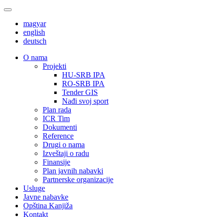
magyar
english
deutsch
О nama
Projekti
HU-SRB IPA
RO-SRB IPA
Tender GIS
Nađi svoj sport
Plan rada
ICR Tim
Dokumenti
Reference
Drugi o nama
Izveštaji o radu
Finansije
Plan javnih nabavki
Partnerske organizacije
Usluge
Javne nabavke
Opština Kanjiža
Kontakt