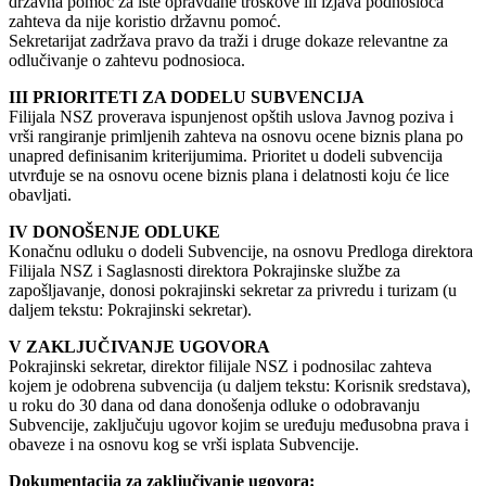
državna pomoć za iste opravdane troškove ili izjava podnosioca
zahteva da nije koristio državnu pomoć.
Sekretarijat zadržava pravo da traži i druge dokaze relevantne za
odlučivanje o zahtevu podnosioca.
III PRIORITETI ZA DODELU SUBVENCIJA
Filijala NSZ proverava ispunjenost opštih uslova Javnog poziva i
vrši rangiranje primljenih zahteva na osnovu ocene biznis plana po
unapred definisanim kriterijumima. Prioritet u dodeli subvencija
utvrđuje se na osnovu ocene biznis plana i delatnosti koju će lice
obavljati.
IV DONOŠENJE ODLUKE
Konačnu odluku o dodeli Subvencije, na osnovu Predloga direktora
Filijala NSZ i Saglasnosti direktora Pokrajinske službe za
zapošljavanje, donosi pokrajinski sekretar za privredu i turizam (u
daljem tekstu: Pokrajinski sekretar).
V ZAKLJUČIVANJE UGOVORA
Pokrajinski sekretar, direktor filijale NSZ i podnosilac zahteva
kojem je odobrena subvencija (u daljem tekstu: Korisnik sredstava),
u roku do 30 dana od dana donošenja odluke o odobravanju
Subvencije, zaključuju ugovor kojim se uređuju međusobna prava i
obaveze i na osnovu kog se vrši isplata Subvencije.
Dokumentacija za zaključivanje ugovora: