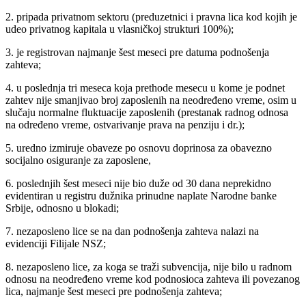
2. pripada privatnom sektoru (preduzetnici i pravna lica kod kojih je
udeo privatnog kapitala u vlasničkoj strukturi 100%);
3. je registrovan najmanje šest meseci pre datuma podnošenja
zahteva;
4. u poslednja tri meseca koja prethode mesecu u kome je podnet
zahtev nije smanjivao broj zaposlenih na neodređeno vreme, osim u
slučaju normalne fluktuacije zaposlenih (prestanak radnog odnosa
na određeno vreme, ostvarivanje prava na penziju i dr.);
5. uredno izmiruje obaveze po osnovu doprinosa za obavezno
socijalno osiguranje za zaposlene,
6. poslednjih šest meseci nije bio duže od 30 dana neprekidno
evidentiran u registru dužnika prinudne naplate Narodne banke
Srbije, odnosno u blokadi;
7. nezaposleno lice se na dan podnošenja zahteva nalazi na
evidenciji Filijale NSZ;
8. nezaposleno lice, za koga se traži subvencija, nije bilo u radnom
odnosu na neodređeno vreme kod podnosioca zahteva ili povezanog
lica, najmanje šest meseci pre podnošenja zahteva;