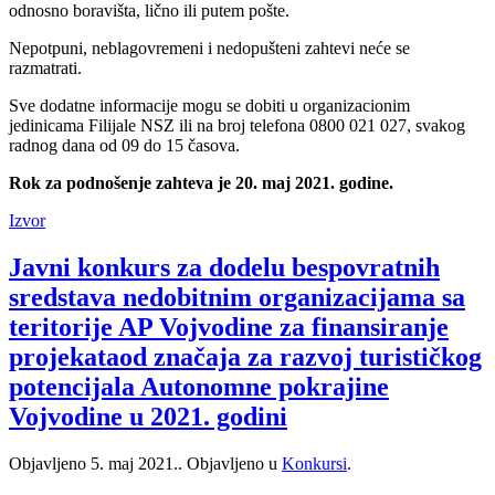
odnosno boravišta, lično ili putem pošte.
Nepotpuni, neblagovremeni i nedopušteni zahtevi neće se
razmatrati.
Sve dodatne informacije mogu se dobiti u organizacionim
jedinicama Filijale NSZ ili na broj telefona 0800 021 027, svakog
radnog dana od 09 do 15 časova.
Rok za podnošenje zahteva je 20. maj 2021. godine.
Izvor
Javni konkurs za dodelu bespovratnih
sredstava nedobitnim organizacijama sa
teritorije AP Vojvodine za finansiranje
projekataod značaja za razvoj turističkog
potencijala Autonomne pokrajine
Vojvodine u 2021. godini
Objavljeno
5. maj 2021.
. Objavljeno u
Konkursi
.