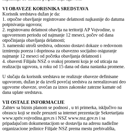
VI OBAVEZE KORISNIKA SREDSTAVA
Korisnik sredstava dužan je da:
1. otpočne obavljanje registrovane delatnosti najkasnije do datuma
potpisivanja ugovora;
2. registrovanu delatnost obavlja na teritoriji AP Vojvodine, u
ugovorenom periodu od najmanje 12 meseci, počev od dana
otpočinjanja obavljanja delatnosti;
3. namenski utroši sredstva, odnosno dostavi dokaze o redovnom
izmirenju poreza i doprinosa za obavezno socijalno osiguranje
najmanje 12 meseci od početka obavljanja delatnosti i
4. obavesti Filijalu NSZ o svakoj promeni koja je od uticaja na
realizaciju ugovora, u roku od 15 dana od dana nastanka promene.
U slučaju da korisnik sredstava ne realizuje obaveze definisane
ugovorom, dužan je da izvrši povrćaj sredstva za nerealizovani deo
ugovorne obaveze, uvećan za iznos zakonske zatezne kamate od
dana uplate sredstava.
VII OSTALE INFORMACIJE
Zahtev sa biznis planom se podnosi , u tri primerka, isključivo na
obrascu koji se može preuzeti sa internet prezentacije Sekretarijata
www.spriv.vojvodina.gov.rs i NSZ www.nsz.gov.rs i sa
pripadajućom dokumentacijom se dostavlja na adresu nadležne
organizacione jedinice Filijale NSZ prema mestu prebivališta,