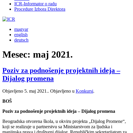
ICR-Informator o radu
Procedure Izbora Direktora
magyar
english
deutsch
Mesec:
maj 2021.
Poziv za podnošenje projektnih ideja –
Dijalog promena
Objavljeno
5. maj 2021.
. Objavljeno u
Konkursi
.
BOŠ
Poziv za podnošenje projektnih ideja – Dijalog promena
Beogradska otvorena škola, u okviru projekta „Dijalog Promene“,
koji se realizuje u partnerstvu sa Ministarstvom za ljudska i
manjinska prava i društveni dijalog, Republičkim sekretarijatom za