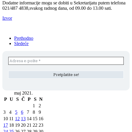
Dodatne informacije mogu se dobiti u Sekretarijatu putem telefona
021/487 4838,svakog radnog dana, od 09.00 do 13.00 sati.
Izvor
Prethodno
Sledeće
maj 2021.
P
U
S
Č
P
S
N
1
2
3
4
5
6
7
8
9
10
11
12
13
14
15
16
17
18
19
20
21
22
23
24
25
26
27
28
29
30