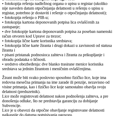
• fotokopija rešenja nadležnog organa o upisu u registar (ukoliko
nije naveden datum otpočinjanja delatnosti u rešenju o upisu u
registar, potrebno je dostaviti i rešenje o otpočinjanju delatnosti);
• fotokopija rešenja o PIB-u;
• fotokopija kartona deponovanih potpisa lica ovlašćenih za
zastupanje;
• dve fotokopije kartona deponovanih potpisa za poseban namenski
račun otvoren kod Uprave za trezor;
• fotokopija lične karte korisnika sredstava;
• fotokopija lične karte žiranta i drugi dokazi u zavisnosti od statusa
žiranta i
• pisani pristanak podnosioca zahteva i žiranta za prikupljanje i
obradu podataka o ličnosti.
• sredstvo obezbeđenja: dve blanko trasirane menice korisnika
sredstava sa jednim žirantom i meničnim ovlašćenjima.
Žirant može biti svako poslovno sposobno fizičko lice, koje ima
redovna mesečna primanja na ime zarade ili penzije, nezavisno od
visine primanja, kao i fizičko lice koje samostalno obavlja svoju
delatnost (preduzetnik).
Lice može registrovati delatnost nakon podnošenja zahteva, a pre
donošenja odluke, što ne predstavlja garanciju za dobijanje
Subvencije.
Lice je u obavezi da otpočne obavljanje registrovane delatnosti
najkasnije do datuma potpisivanja ugovora.