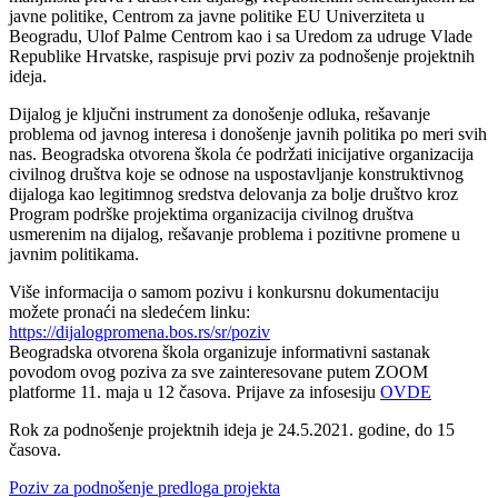
javne politike, Centrom za javne politike EU Univerziteta u
Beogradu, Ulof Palme Centrom kao i sa Uredom za udruge Vlade
Republike Hrvatske, raspisuje prvi poziv za podnošenje projektnih
ideja.
Dijalog je ključni instrument za donošenje odluka, rešavanje
problema od javnog interesa i donošenje javnih politika po meri svih
nas. Beogradska otvorena škola će podržati inicijative organizacija
civilnog društva koje se odnose na uspostavljanje konstruktivnog
dijaloga kao legitimnog sredstva delovanja za bolje društvo kroz
Program podrške projektima organizacija civilnog društva
usmerenim na dijalog, rešavanje problema i pozitivne promene u
javnim politikama.
Više informacija o samom pozivu i konkursnu dokumentaciju
možete pronaći na sledećem linku:
https://dijalogpromena.bos.rs/sr/poziv
Beogradska otvorena škola organizuje informativni sastanak
povodom ovog poziva za sve zainteresovane putem ZOOM
platforme 11. maja u 12 časova. Prijave za infosesiju
OVDE
Rok za podnošenje projektnih ideja je 24.5.2021. godine, do 15
časova.
Poziv za podnošenje predloga projekta