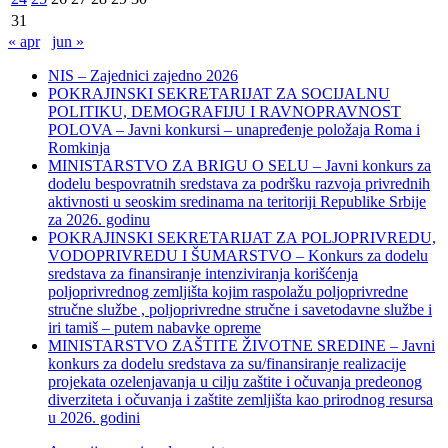
31
« apr
jun »
NIS – Zajednici zajedno 2026
POKRAJINSKI SEKRETARIJAT ZA SOCIJALNU
POLITIKU, DEMOGRAFIJU I RAVNOPRAVNOST
POLOVA – Javni konkursi – unapređenje položaja Roma i
Romkinja
MINISTARSTVO ZA BRIGU O SELU – Javni konkurs za
dodelu bespovratnih sredstava za podršku razvoja privrednih
aktivnosti u seoskim sredinama na teritoriji Republike Srbije
za 2026. godinu
POKRAJINSKI SEKRETARIJAT ZA POLJOPRIVREDU,
VODOPRIVREDU I ŠUMARSTVO – Konkurs za dodelu
sredstava za finansiranje intenziviranja korišćenja
poljoprivrednog zemljišta kojim raspolažu poljoprivredne
stručne službe , poljoprivredne stručne i savetodavne službe i
iri tamiš ‒ putem nabavke opreme
MINISTARSTVO ZAŠTITE ŽIVOTNE SREDINE – Javni
konkurs za dodelu sredstava za su/finansiranje realizacije
projekata ozelenjavanja u cilju zaštite i očuvanja predeonog
diverziteta i očuvanja i zaštite zemljišta kao prirodnog resursa
u 2026. godini