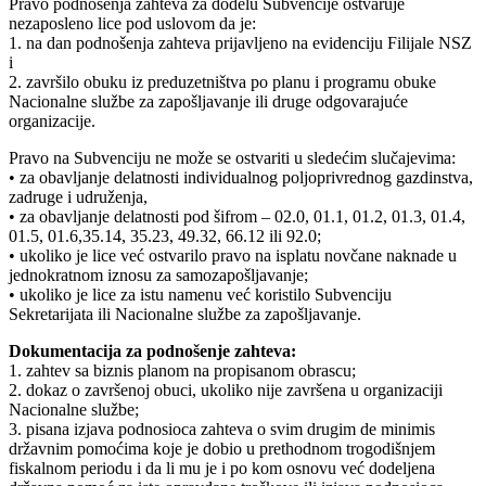
Pravo podnošenja zahteva za dodelu Subvencije ostvaruje
nezaposleno lice pod uslovom da je:
1. na dan podnošenja zahteva prijavljeno na evidenciju Filijale NSZ
i
2. završilo obuku iz preduzetništva po planu i programu obuke
Nacionalne službe za zapošljavanje ili druge odgovarajuće
organizacije.
Pravo na Subvenciju ne može se ostvariti u sledećim slučajevima:
• za obavljanje delatnosti individualnog poljoprivrednog gazdinstva,
zadruge i udruženja,
• za obavljanje delatnosti pod šifrom – 02.0, 01.1, 01.2, 01.3, 01.4,
01.5, 01.6,35.14, 35.23, 49.32, 66.12 ili 92.0;
• ukoliko je lice već ostvarilo pravo na isplatu novčane naknade u
jednokratnom iznosu za samozapošljavanje;
• ukoliko je lice za istu namenu već koristilo Subvenciju
Sekretarijata ili Nacionalne službe za zapošljavanje.
Dokumentacija za podnošenje zahteva:
1. zahtev sa biznis planom na propisanom obrascu;
2. dokaz o završenoj obuci, ukoliko nije završena u organizaciji
Nacionalne službe;
3. pisana izjava podnosioca zahteva o svim drugim de minimis
državnim pomoćima koje je dobio u prethodnom trogodišnjem
fiskalnom periodu i da li mu je i po kom osnovu već dodeljena