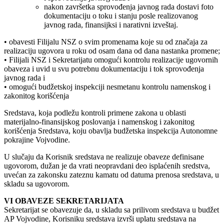
nakon završetka sprovođenja javnog rada dostavi foto
dokumentaciju o toku i stanju posle realizovanog
javnog rada, finansijksi i narativni izveštaj.
• obavesti Filijalu NSZ o svim promenama koje su od značaja za
realizaciju ugovora u roku od osam dana od dana nastanka promene;
• Filijali NSZ i Sekretarijatu omogući kontrolu realizacije ugovornih
obaveza i uvid u svu potrebnu dokumentaciju i tok sprovođenja
javnog rada i
• omogući budžetskoj inspekciji nesmetanu kontrolu namenskog i
zakonitog korišćenja
Sredstava, koja podležu kontroli primene zakona u oblasti
materijalno-finansijskog poslovanja i namenskog i zakonitog
korišćenja Sredstava, koju obavlja budžetska inspekcija Autonomne
pokrajine Vojvodine.
U slučaju da Korisnik sredstava ne realizuje obaveze definisane
ugovorom, dužan je da vrati neopravdani deo isplaćenih sredstva,
uvećan za zakonsku zateznu kamatu od datuma prenosa sredstava, u
skladu sa ugovorom.
VI OBAVEZE SEKRETARIJATA
Sekretarijat se obavezuje da, u skladu sa prilivom sredstava u budžet
AP Vojvodine, Korisniku sredstava izvrši uplatu sredstava na