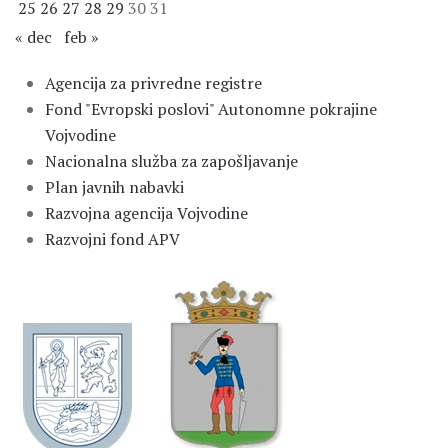
25
26
27
28
29
30
31
« dec
feb »
Agencija za privredne registre
Fond "Evropski poslovi" Autonomne pokrajine
Vojvodine
Nacionalna služba za zapošljavanje
Plan javnih nabavki
Razvojna agencija Vojvodine
Razvojni fond APV