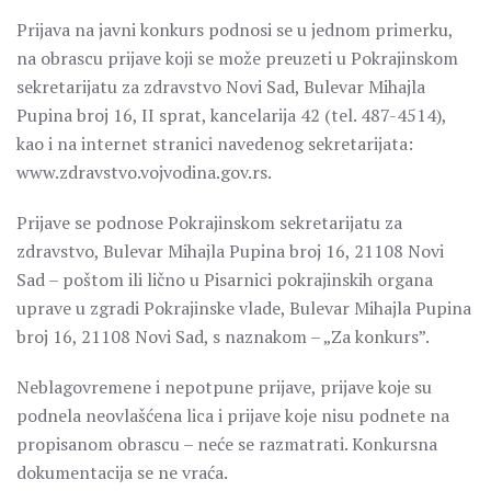
Prijava na javni konkurs podnosi se u jednom primerku,
na obrascu prijave koji se može preuzeti u Pokrajinskom
sekretarijatu za zdravstvo Novi Sad, Bulevar Mihajla
Pupina broj 16, II sprat, kancelarija 42 (tel. 487-4514),
kao i na internet stranici navedenog sekretarijata:
www.zdravstvo.vojvodina.gov.rs.
Prijave se podnose Pokrajinskom sekretarijatu za
zdravstvo, Bulevar Mihajla Pupina broj 16, 21108 Novi
Sad – poštom ili lično u Pisarnici pokrajinskih organa
uprave u zgradi Pokrajinske vlade, Bulevar Mihajla Pupina
broj 16, 21108 Novi Sad, s naznakom – „Za konkurs”.
Neblagovremene i nepotpune prijave, prijave koje su
podnela neovlašćena lica i prijave koje nisu podnete na
propisanom obrascu – neće se razmatrati. Konkursna
dokumentacija se ne vraća.