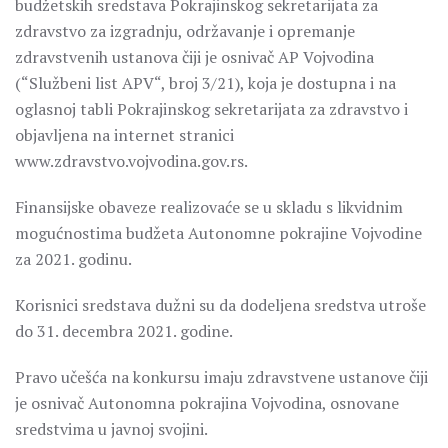
budžetskih sredstava Pokrajinskog sekretarijata za
zdravstvo za izgradnju, održavanje i opremanje
zdravstvenih ustanova čiji je osnivač AP Vojvodina
(“Službeni list APV“, broj 3/21), koja je dostupna i na
oglasnoj tabli Pokrajinskog sekretarijata za zdravstvo i
objavljena na internet stranici
www.zdravstvo.vojvodina.gov.rs.
Finansijske obaveze realizovaće se u skladu s likvidnim
mogućnostima budžeta Autonomne pokrajine Vojvodine
za 2021. godinu.
Korisnici sredstava dužni su da dodeljena sredstva utroše
do 31. decembra 2021. godine.
Pravo učešća na konkursu imaju zdravstvene ustanove čiji
je osnivač Autonomna pokrajina Vojvodina, osnovane
sredstvima u javnoj svojini.