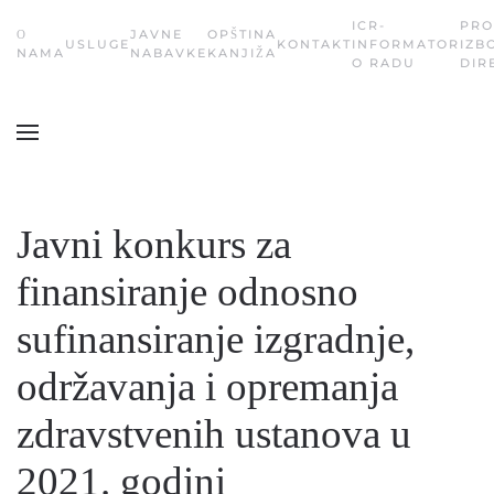
ICR-
PRO
О
JAVNE
OPŠTINA
USLUGE
KONTAKT
INFORMATOR
IZB
Skip
NAMA
NABAVKE
KANJIŽA
O RADU
DIR
to
main
content
Javni konkurs za
finansiranje odnosno
sufinansiranje izgradnje,
održavanja i opremanja
zdravstvenih ustanova u
2021. godini