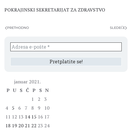
POKRAJINSKI SEKRETARIJAT ZA ZDRAVSTVO
PRETHODNO
SLEDEĆE
januar 2021.
P
U
S
Č
P
S
N
1
2
3
4
5
6
7
8
9
10
11
12
13
14
15
16
17
18
19
20
21
22
23
24