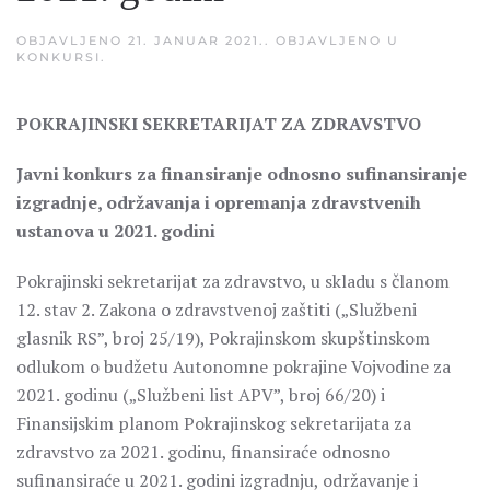
OBJAVLJENO
21. JANUAR 2021.
. OBJAVLJENO U
KONKURSI
.
POKRAJINSKI SEKRETARIJAT ZA ZDRAVSTVO
Javni konkurs za finansiranje odnosno sufinansiranje
izgradnje, održavanja i opremanja zdravstvenih
ustanova u 2021. godini
Pokrajinski sekretarijat za zdravstvo, u skladu s članom
12. stav 2. Zakona o zdravstvenoj zaštiti („Službeni
glasnik RS”, broj 25/19), Pokrajinskom skupštinskom
odlukom o budžetu Autonomne pokrajine Vojvodine za
2021. godinu („Službeni list APV”, broj 66/20) i
Finansijskim planom Pokrajinskog sekretarijata za
zdravstvo za 2021. godinu, finansiraće odnosno
sufinansiraće u 2021. godini izgradnju, održavanje i