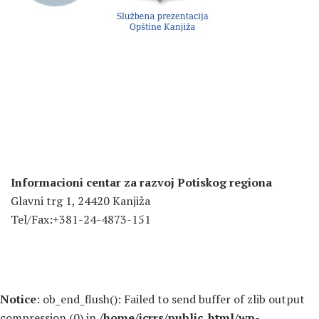
Informacioni centar za razvoj Potiskog regiona
Glavni trg 1, 24420 Kanjiža
Tel/Fax:+381-24-4873-151
Notice
: ob_end_flush(): Failed to send buffer of zlib output
compression (0) in
/home/icrrs/public_html/wp-