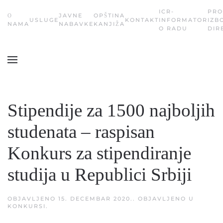
ICR-
PRO
О
JAVNE
OPŠTINA
USLUGE
KONTAKT
INFORMATOR
IZB
Skip
NAMA
NABAVKE
KANJIŽA
O RADU
DIR
to
main
content
Stipendije za 1500 najboljih
studenata – raspisan
Konkurs za stipendiranje
studija u Republici Srbiji
OBJAVLJENO
15. DECEMBAR 2020.
. OBJAVLJENO U
KONKURSI
.