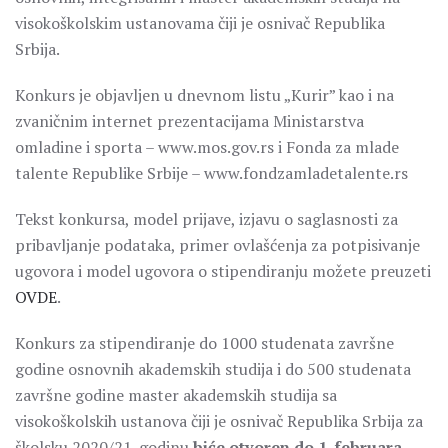
visokoškolskim ustanovama čiji je osnivač Republika
Srbija.
Konkurs je objavljen u dnevnom listu „Kurir” kao i na
zvaničnim internet prezentacijama Ministarstva
omladine i sporta – www.mos.gov.rs i Fonda za mlade
talente Republike Srbije – www.fondzamladetalente.rs
Tekst konkursa, model prijave, izjavu o saglasnosti za
pribavljanje podataka, primer ovlašćenja za potpisivanje
ugovora i model ugovora o stipendiranju možete preuzeti
OVDE
.
Konkurs za stipendiranje do 1000 studenata završne
godine osnovnih akademskih studija i do 500 studenata
završne godine master akademskih studija sa
visokoškolskih ustanova čiji je osnivač Republika Srbija za
školsku 2020/21. godinu
biće otvoren do 1. februara