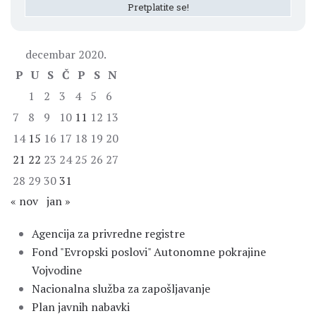
decembar 2020.
P
U
S
Č
P
S
N
1
2
3
4
5
6
7
8
9
10
11
12
13
14
15
16
17
18
19
20
21
22
23
24
25
26
27
28
29
30
31
« nov
jan »
Agencija za privredne registre
Fond "Evropski poslovi" Autonomne pokrajine
Vojvodine
Nacionalna služba za zapošljavanje
Plan javnih nabavki