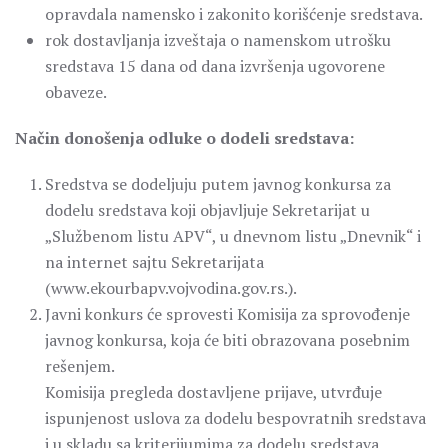
opravdala namensko i zakonito korišćenje sredstava.
rok dostavljanja izveštaja o namenskom utrošku
sredstava 15 dana od dana izvršenja ugovorene
obaveze.
Način donošenja odluke o dodeli sredstava:
Sredstva se dodeljuju putem javnog konkursa za
dodelu sredstava koji objavljuje Sekretarijat u
„Službenom listu APV“, u dnevnom listu „Dnevnik“ i
na internet sajtu Sekretarijata
(www.ekourbapv.vojvodina.gov.rs.).
Javni konkurs će sprovesti Komisija za sprovođenje
javnog konkursa, koja će biti obrazovana posebnim
rešenjem.
Komisija pregleda dostavljene prijave, utvrđuje
ispunjenost uslova za dodelu bespovratnih sredstava
i u skladu sa kriterijumima za dodelu sredstava