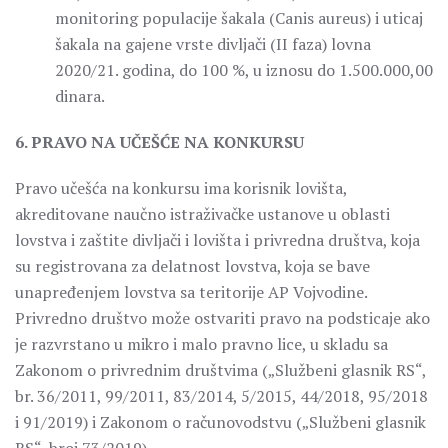
monitoring populacije šakala (Canis aureus) i uticaj
šakala na gajene vrste divljači (II faza) lovna
2020/21. godina, do 100 %, u iznosu do 1.500.000,00
dinara.
6. PRAVO NA UČEŠĆE NA KONKURSU
Pravo učešća na konkursu ima korisnik lovišta,
akreditovane naučno istraživačke ustanove u oblasti
lovstva i zaštite divljači i lovišta i privredna društva, koja
su registrovana za delatnost lovstva, koja se bave
unapređenjem lovstva sa teritorije AP Vojvodine.
Privredno društvo može ostvariti pravo na podsticaje ako
je razvrstano u mikro i malo pravno lice, u skladu sa
Zakonom o privrednim društvima („Službeni glasnik RS“,
br. 36/2011, 99/2011, 83/2014, 5/2015, 44/2018, 95/2018
i 91/2019) i Zakonom o računovodstvu („Službeni glasnik