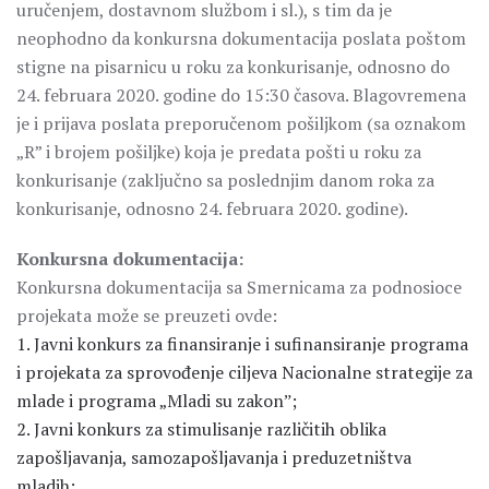
uručenjem, dostavnom službom i sl.), s tim da je
neophodno da konkursna dokumentacija poslata poštom
stigne na pisarnicu u roku za konkurisanje, odnosno do
24. februara 2020. godine do 15:30 časova. Blagovremena
je i prijava poslata preporučenom pošiljkom (sa oznakom
„R” i brojem pošiljke) koja je predata pošti u roku za
konkurisanje (zaključno sa poslednjim danom roka za
konkurisanje, odnosno 24. februara 2020. godine).
Konkursna dokumentacija:
Konkursna dokumentacija sa Smernicama za podnosioce
projekata može se preuzeti ovde:
1. Javni konkurs za finansiranje i sufinansiranje programa
i projekata za sprovođenje ciljeva Nacionalne strategije za
mlade i programa „Mladi su zakonˮ;
2. Javni konkurs za stimulisanje različitih oblika
zapošljavanja, samozapošljavanja i preduzetništva
mladih;