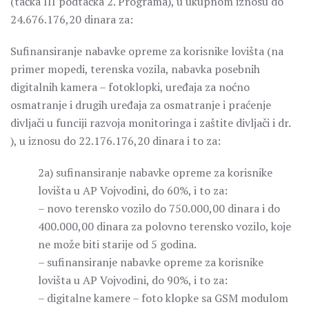
(tačka III podtačka 2. Programa), u ukupnom iznosu do
24.676.176,20 dinara za:
Sufinansiranje nabavke opreme za korisnike lovišta (na
primer mopedi, terenska vozila, nabavka posebnih
digitalnih kamera – fotoklopki, uređaja za noćno
osmatranje i drugih uređaja za osmatranje i praćenje
divljači u funciji razvoja monitoringa i zaštite divljači i dr.
), u iznosu do 22.176.176,20 dinara i to za:
2a) sufinansiranje nabavke opreme za korisnike
lovišta u AP Vojvodini, do 60%, i to za:
– novo terensko vozilo do 750.000,00 dinara i do
400.000,00 dinara za polovno terensko vozilo, koje
ne može biti starije od 5 godina.
– sufinansiranje nabavke opreme za korisnike
lovišta u AP Vojvodini, do 90%, i to za:
– digitalne kamere – foto klopke sa GSM modulom