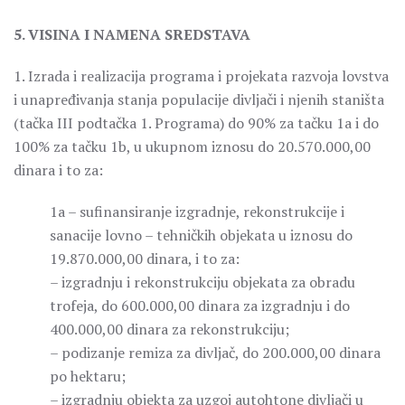
5. VISINA I NAMENA SREDSTAVA
1. Izrada i realizacija programa i projekata razvoja lovstva
i unapređivanja stanja populacije divljači i njenih staništa
(tačka III podtačka 1. Programa) do 90% za tačku 1a i do
100% za tačku 1b, u ukupnom iznosu do 20.570.000,00
dinara i to za:
1a – sufinansiranje izgradnje, rekonstrukcije i
sanacije lovno – tehničkih objekata u iznosu do
19.870.000,00 dinara, i to za:
– izgradnju i rekonstrukciju objekata za obradu
trofeja, do 600.000,00 dinara za izgradnju i do
400.000,00 dinara za rekonstrukciju;
– podizanje remiza za divljač, do 200.000,00 dinara
po hektaru;
– izgradnju objekta za uzgoj autohtone divljači u