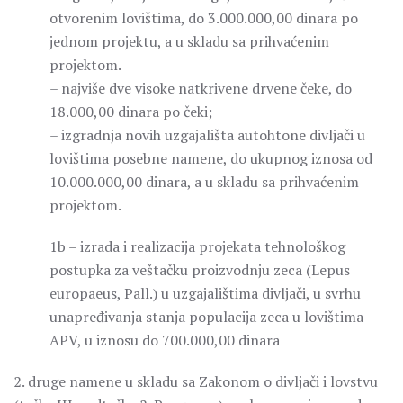
otvorenim lovištima, do 3.000.000,00 dinara po
jednom projektu, a u skladu sa prihvaćenim
projektom.
– najviše dve visoke natkrivene drvene čeke, do
18.000,00 dinara po čeki;
– izgradnja novih uzgajališta autohtone divljači u
lovištima posebne namene, do ukupnog iznosa od
10.000.000,00 dinara, a u skladu sa prihvaćenim
projektom.
1b – izrada i realizacija projekata tehnološkog
postupka za veštačku proizvodnju zeca (Lepus
europaeus, Pall.) u uzgajalištima divljači, u svrhu
unapređivanja stanja populacija zeca u lovištima
APV, u iznosu do 700.000,00 dinara
2. druge namene u skladu sa Zakonom o divljači i lovstvu