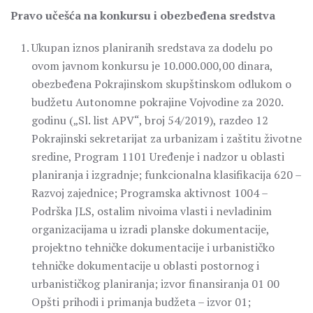
Pravo učešća na konkursu i obezbeđena sredstva
Ukupan iznos planiranih sredstava za dodelu po
ovom javnom konkursu je 10.000.000,00 dinara,
obezbeđena Pokrajinskom skupštinskom odlukom o
budžetu Autonomne pokrajine Vojvodine za 2020.
godinu („Sl. list APV“, broj 54/2019), razdeo 12
Pokrajinski sekretarijat za urbanizam i zaštitu životne
sredine, Program 1101 Uređenje i nadzor u oblasti
planiranja i izgradnje; funkcionalna klasifikacija 620 –
Razvoj zajednice; Programska aktivnost 1004 –
Podrška JLS, ostalim nivoima vlasti i nevladinim
organizacijama u izradi planske dokumentacije,
projektno tehničke dokumentacije i urbanističko
tehničke dokumentacije u oblasti postornog i
urbanističkog planiranja; izvor finansiranja 01 00
Opšti prihodi i primanja budžeta – izvor 01;