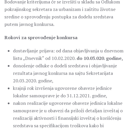
Bodovanje kriterijuma će se izvršiti u skladu sa Odlukom
pokrajinskog sekretara za urbanizam i zaštitu životne
sredine o sprovođenju postupka za dodelu sredstava
putem javnog konkursa.
Rokovi za sprovođenje konkursa
dostavljanje prijava: od dana objavljivanja u dnevnom
listu „Dnevnik“ od 10.02.2020.
do 10.03.020. godine,
donošenje odluke o dodeli sredstava i objavljivanje
rezultata javnog konkursa na sajtu Sekretarijata
20.03.2020. godine,
krajnji rok izvršenja ugovorene obaveze jedinice
lokalne samouprave je do 31.12.2021. godine,
nakon realizacije ugovorene obaveze jedinica lokalne
samouprave je u obavezi da priloži detaljan izveštaj o
realizaciji aktivnosti i finansijski izveštaj o korišćenju
sredstava sa specifikacijom troškova kako bi