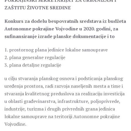
POKRAJINSKI SEKRETARIJAT ZA URBANIZAM I
ZAŠTITU ŽIVOTNE SREDINE
Konkurs za dodelu bespovratnih sredstava iz budžeta
Autonomne pokrajine Vojvodine u 2020. godini, za
sufinansiranje izrade planske dokumentacije i to
1. prostornog plana jedinice lokalne samouprave
2. plana generalne regulacije
3. plana detaljne regulacije
u cilju stvaranja planskog osnova i podsticanja planskog
uređenja prostora, radi razvoja naseljenih mesta a time i
stvaranja kvalitetnog preduslova za realizaciju investicija
u oblasti građevinarstva, infrastrukture, poljoprivrede,
industrije, turizma i drugih privrednih grana jedinica
lokalne samouprave na teritoriji Autonomne pokrajine
Vojvodine.