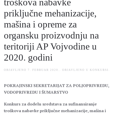
troškova nabavke
priključne mehanizacije,
mašina i opreme za
organsku proizvodnju na
teritoriji AP Vojvodine u
2020. godini
OBJAVLJENO
7. FEBRUAR 2020.
. OBJAVLJENO U
KONKURSI
.
POKRAJINSKI SEKRETARIJAT ZA POLJOPRIVREDU,
VODOPRIVREDU I ŠUMARSTVO
Konkurs za dodelu sredstava za sufinansiranje
troškova nabavke priključne mehanizacije, mašina i