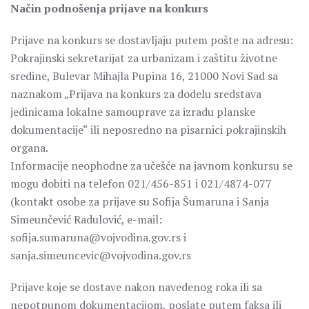
Način podnošenja prijave na konkurs
Prijave na konkurs se dostavljaju putem pošte na adresu:
Pokrajinski sekretarijat za urbanizam i zaštitu životne
sredine, Bulevar Mihajla Pupina 16, 21000 Novi Sad sa
naznakom „Prijava na konkurs za dodelu sredstava
jedinicama lokalne samouprave za izradu planske
dokumentacije“ ili neposredno na pisarnici pokrajinskih
organa.
Informacije neophodne za učešće na javnom konkursu se
mogu dobiti na telefon 021/456-851 i 021/4874-077
(kontakt osobe za prijave su Sofija Šumaruna i Sanja
Simeunčević Radulović, e-mail:
sofija.sumaruna@vojvodina.gov.rs i
sanja.simeuncevic@vojvodina.gov.rs
Prijave koje se dostave nakon navedenog roka ili sa
nepotpunom dokumentacijom, poslate putem faksa ili