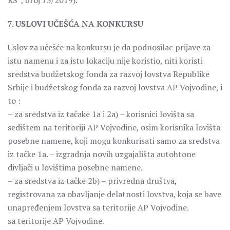
RS“, broj 73/2019).
7. USLOVI UČEŠĆA NA KONKURSU
Uslov za učešće na konkursu je da podnosilac prijave za
istu namenu i za istu lokaciju nije koristio, niti koristi
sredstva budžetskog fonda za razvoj lovstva Republike
Srbije i budžetskog fonda za razvoj lovstva AP Vojvodine, i
to :
– za sredstva iz tačake 1a i 2a) – korisnici lovišta sa
sedištem na teritoriji AP Vojvodine, osim korisnika lovišta
posebne namene, koji mogu konkurisati samo za sredstva
iz tačke 1a. – izgradnja novih uzgajališta autohtone
divljači u lovištima posebne namene.
– za sredstva iz tačke 2b) – privredna društva,
registrovana za obavljanje delatnosti lovstva, koja se bave
unapređenjem lovstva sa teritorije AP Vojvodine.
sa teritorije AP Vojvodine.