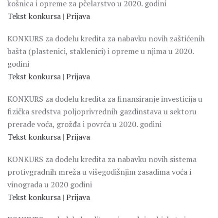
košnica i opreme za pčelarstvo u 2020. godini
Tekst konkursa
|
Prijava
KONKURS za dodelu kredita za nabavku novih zaštićenih
bašta (plastenici, staklenici) i opreme u njima u 2020.
godini
Tekst konkursa
|
Prijava
KONKURS za dodelu kredita za finansiranje investicija u
fizička sredstva poljoprivrednih gazdinstava u sektoru
prerade voća, grožđa i povrća u 2020. godini
Tekst konkursa
|
Prijava
KONKURS za dodelu kredita za nabavku novih sistema
protivgradnih mreža u višegodišnjim zasadima voća i
vinograda u 2020 godini
Tekst konkursa
|
Prijava