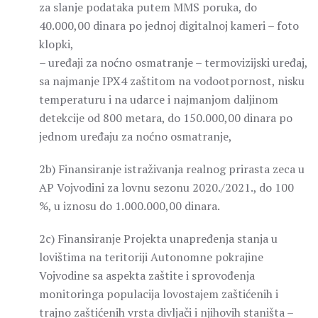
za slanje podataka putem MMS poruka, do
40.000,00 dinara po jednoj digitalnoj kameri – foto
klopki,
– uređaji za noćno osmatranje – termovizijski uređaj,
sa najmanje IPX4 zaštitom na vodootpornost, nisku
temperaturu i na udarce i najmanjom daljinom
detekcije od 800 metara, do 150.000,00 dinara po
jednom uređaju za noćno osmatranje,
2b) Finansiranje istraživanja realnog prirasta zeca u
AP Vojvodini za lovnu sezonu 2020./2021., do 100
%, u iznosu do 1.000.000,00 dinara.
2c) Finansiranje Projekta unapređenja stanja u
lovištima na teritoriji Autonomne pokrajine
Vojvodine sa aspekta zaštite i sprovođenja
monitoringa populacija lovostajem zaštićenih i
trajno zaštićenih vrsta divljači i njihovih staništa –