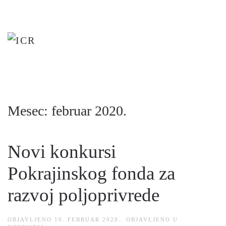
Skip
to
main
content
Mesec:
februar 2020.
Novi konkursi
Pokrajinskog fonda za
razvoj poljoprivrede
OBJAVLJENO
10. FEBRUAR 2020.
. OBJAVLJENO U