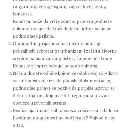
rangira prijave koje ispunjavaju uslove javnog
konkursa.
Komisija može da vrši dodatnu proveru podnete
dokumentacije i da traži dodatne informacije od
podnosilaca prijava.
O podnetim prijavama na konkurs odlučuje
pokrajinski sekretar za urbanizam i zaštitu životne
sredine na osnovu rang liste sačinjene od strane
Komisije za sprovođenje javnog konkursa.
Nakon donete odluke kojom se odobravaju sredstva
za sufinansiranje izrade planske dokumentacije,
podnosilac prijave se poziva da potpiše ugovor sa
Sekretarijatom, kojim će biti regulisana prava i
obaveze ugovornih strana.
Realizacija finansijskih obaveza vršiće se u skladu sa
likvidnim mogućnostima budžeta AP Vojvodine za
2020.