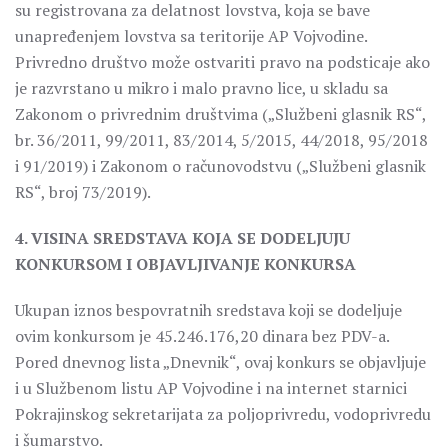
su registrovana za delatnost lovstva, koja se bave
unapređenjem lovstva sa teritorije AP Vojvodine.
Privredno društvo može ostvariti pravo na podsticaje ako
je razvrstano u mikro i malo pravno lice, u skladu sa
Zakonom o privrednim društvima („Službeni glasnik RS“,
br. 36/2011, 99/2011, 83/2014, 5/2015, 44/2018, 95/2018
i 91/2019) i Zakonom o računovodstvu („Službeni glasnik
RS“, broj 73/2019).
4. VISINA SREDSTAVA KOJA SE DODELJUJU
KONKURSOM I OBJAVLJIVANJE KONKURSA
Ukupan iznos bespovratnih sredstava koji se dodeljuje
ovim konkursom je 45.246.176,20 dinara bez PDV-a.
Pored dnevnog lista „Dnevnik“, ovaj konkurs se objavljuje
i u Službenom listu AP Vojvodine i na internet starnici
Pokrajinskog sekretarijata za poljoprivredu, vodoprivredu
i šumarstvo.