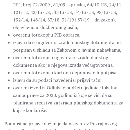
RS“, broj 72/2009 , 81/09-ispravka, 64/10-US, 24/11,
121/12, 42/13-US, 50/13-US, 54/13-US, 98/13-US,
132/14, 145/14, 83/18, 31/19 i 37/19 – dr. zakon),
objavljenu u službenom glasilu,
overenu fotokopiju PIB obrasca,
izjavu da će ugovor o izradi planskog dokumenta biti
potpisan u skladu sa Zakonom o javnim nabavkama,
overenu fotokopiju ugovora o izradi planskog
dokumenta ako je njegova izrada već ugovorena,
overenu fotokopiju kartona deponovanih potpisa,
izjavu da su podaci navedeni u prijavi tačni,
overeni izvod iz Odluke o budžetu jedinice lokalne
samouprave za 2020. godinu iz koje se vidi da su
planirana sredstva za izradu planskog dokumenta za
koj se konkuriše.
Podnosilac prijave dužan je da na zahtev Pokrajinskog