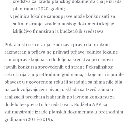
sredstva za izradu planskog dokumenta čija je izrada
planirana u 2020. godini;
Jedinica lokalne samouprave može konkurisati za
sufinansiranje izrade planskog dokumenta koji je
isključivo finansiran iz budžetskih sredstava.
Pokrajinski sekretarijat zadržava pravo da prilikom
razmatranja prijava ne prihvati prijave jedinica lokalne
samouprave kojima su dodeljena sredstva po osnovu
javnih konkursa sprovedenih od strane Pokrajinskog
sekretarijata u prethodnim godinama, a koje nisu ispunile
obaveze u ugovorenom roku ili saradnja sa njima nije bila
na zadovoljavajućem nivou, u skladu sa Izveštajima o
realizaciji projekata izabranih po javnom konkursu za
dodelu bespovratnih sredstava iz Budžeta APV za
sufinansiranje izrade planskih dokumenata u prethodnim
godinama (2015-2019).