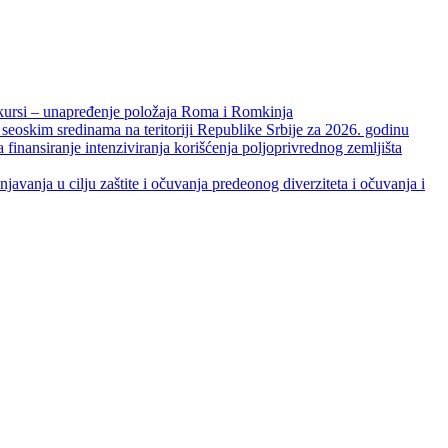
unapređenje položaja Roma i Romkinja
skim sredinama na teritoriji Republike Srbije za 2026. godinu
je intenziviranja korišćenja poljoprivrednog zemljišta
ja u cilju zaštite i očuvanja predeonog diverziteta i očuvanja i