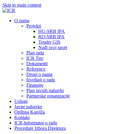
Skip to main content
О nama
Projekti
HU-SRB IPA
RO-SRB IPA
Tender GIS
Nađi svoj sport
Plan rada
ICR Tim
Dokumenti
Reference
Drugi o nama
Izveštaji o radu
Finansije
Plan javnih nabavki
Partnerske organizacije
Usluge
Javne nabavke
Opština Kanjiža
Kontakt
ICR-Informator o radu
Procedure Izbora Direktora