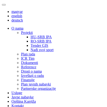
magyar
english
deutsch
О nama
Projekti
HU-SRB IPA
RO-SRB IPA
Tender GIS
Nađi svoj sport
Plan rada
ICR Tim
Dokumenti
Reference
Drugi o nama
Izveštaji o radu
Finansije
Plan javnih nabavki
Partnerske organizacije
Usluge
Javne nabavke
Opština Kanjiža
Kontakt