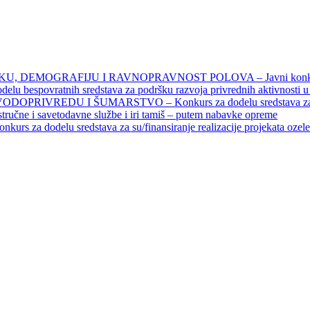
DEMOGRAFIJU I RAVNOPRAVNOST POLOVA – Javni konkursi – 
povratnih sredstava za podršku razvoja privrednih aktivnosti u seo
EDU I ŠUMARSTVO – Konkurs za dodelu sredstava za finansiran
 stručne i savetodavne službe i iri tamiš ‒ putem nabavke opreme
elu sredstava za su/finansiranje realizacije projekata ozelenjavan