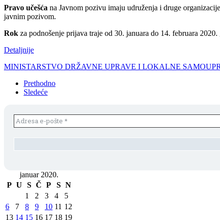
Pravo učešća
na Javnom pozivu imaju udruženja i druge organizacije 
javnim pozivom.
Rok
za podnošenje prijava traje od 30. januara do 14. februara 2020.
Detaljnije
MINISTARSTVO DRŽAVNE UPRAVE I LOKALNE SAMOUPRA
Prethodno
Sledeće
januar 2020.
P
U
S
Č
P
S
N
1
2
3
4
5
6
7
8
9
10
11
12
13
14
15
16
17
18
19