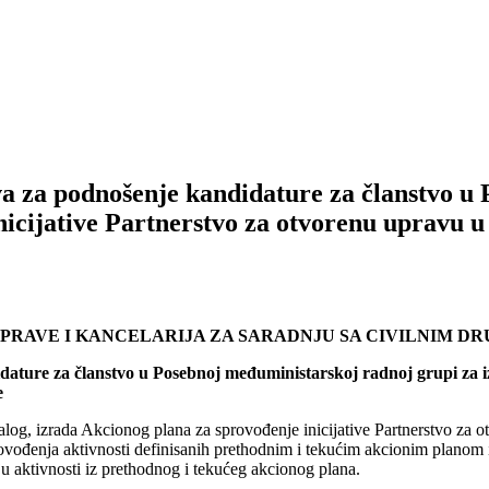
va za podnošenje kandidature za članstvo u
icijative Partnerstvo za otvorenu upravu u 
RAVE I KANCELARIJA ZA SARADNJU SA CIVILNIM DR
dature za članstvo u Posebnoj međuministarskoj radnoj grupi za i
e
og, izrada Akcionog plana za sprovođenje inicijative Partnerstvo za o
rovođenja aktivnosti definisanih prethodnim i tekućim akcionim planom
u aktivnosti iz prethodnog i tekućeg akcionog plana.