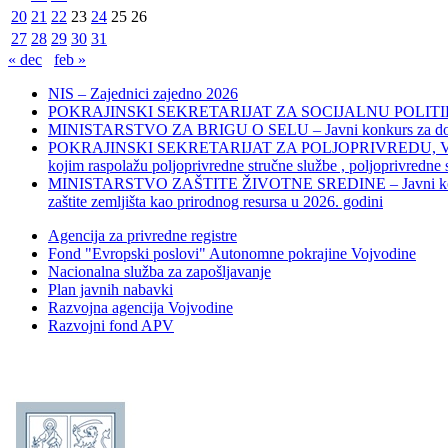
20
21
22
23
24
25
26
27
28
29
30
31
« dec
feb »
NIS – Zajednici zajedno 2026
POKRAJINSKI SEKRETARIJAT ZA SOCIJALNU POLITIKU, 
MINISTARSTVO ZA BRIGU O SELU – Javni konkurs za dodelu bes
POKRAJINSKI SEKRETARIJAT ZA POLJOPRIVREDU, VODOPRIVR
kojim raspolažu poljoprivredne stručne službe , poljoprivredne
MINISTARSTVO ZAŠTITE ŽIVOTNE SREDINE – Javni konkurs za dod
zaštite zemljišta kao prirodnog resursa u 2026. godini
Agencija za privredne registre
Fond "Evropski poslovi" Autonomne pokrajine Vojvodine
Nacionalna služba za zapošljavanje
Plan javnih nabavki
Razvojna agencija Vojvodine
Razvojni fond APV