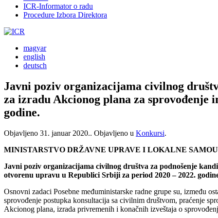
ICR-Informator o radu
Procedure Izbora Direktora
magyar
english
deutsch
Javni poziv organizacijama civilnog društ
za izradu Akcionog plana za sprovođenje in
godine.
Objavljeno
31. januar 2020.
. Objavljeno u
Konkursi
.
MINISTARSTVO DRŽAVNE UPRAVE I LOKALNE SAMOUP
Javni poziv organizacijama civilnog društva za podnošenje kandi
otvorenu upravu u Republici Srbiji za period 2020 – 2022. godin
Osnovni zadaci Posebne međuministarske radne grupe su, između ostal
sprovođenje postupka konsultacija sa civilnim društvom, praćenje sp
Akcionog plana, izrada privremenih i konačnih izveštaja o sprovođenj