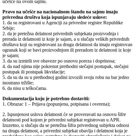
učešće na ovom sajmu.
Pravo na učešće na nacionalnom štandu na sajmu imaju
privredna društva koja ispunjavaju sledeće uslove:
1. da su registrovani u Agenciji za privredne registre Republike
Srbije;
2. da je pretežna delatnost privrednih subjekata proizvodnja i
prerada iz delatnosti iz koje je sajam, a u slučaju velikih privrednih
društava koji su registrovani za drugu delatnost da imaju registrovan
ogranak koji se bavi proizvodnjom ili preradom iz delatnosti iz koje
je sajam;
3. da su izmirili sve obaveze po osnovu poreza i doprinosa;
4. da nad njima nije pokrenut prethodni stečajni postupak, stečajni
postupak ili postupak likvidacije;
5. da su da su u prethodnoj godini izvozili svoju robu na bar jedno
inostrano tržište;
6. da nisu u teškoćama.
Dokumentacija koju je potrebno dostaviti:
1. Obrazac 1 – Prijava (popunjena, potpisana i overena);
2. Ispunjenost uslova delatnosti će se proveravati na osnovu šifre
delatnosti pod kojom je privredni subjekat registrovan u APR.
Izuzetno, u slučaju da se pretežna šifra privrednog subjekta odnosi
na drugu delatnost, a privredni subjekat obavlja i delatnost koja je