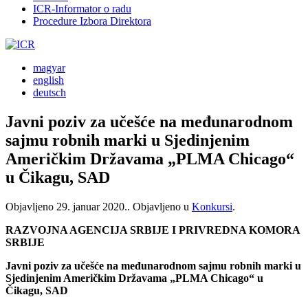
ICR-Informator o radu
Procedure Izbora Direktora
magyar
english
deutsch
Javni poziv za učešće na međunarodnom
sajmu robnih marki u Sjedinjenim
Američkim Državama „PLMA Chicago“
u Čikagu, SAD
Objavljeno
29. januar 2020.
. Objavljeno u
Konkursi
.
RAZVOJNA AGENCIJA SRBIJE I PRIVREDNA KOMORA
SRBIJE
Javni poziv za učešće na međunarodnom sajmu robnih marki u
Sjedinjenim Američkim Državama „PLMA Chicago“ u
Čikagu, SAD