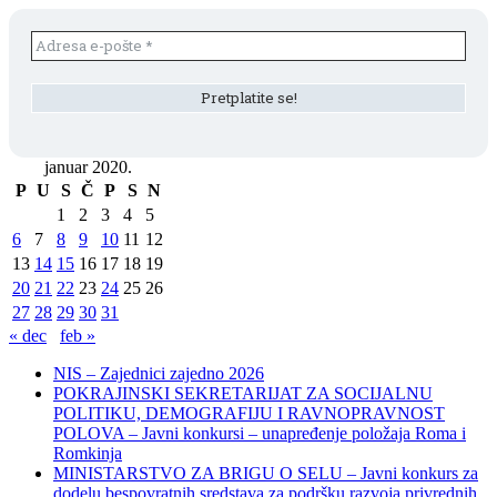
januar 2020.
P
U
S
Č
P
S
N
1
2
3
4
5
6
7
8
9
10
11
12
13
14
15
16
17
18
19
20
21
22
23
24
25
26
27
28
29
30
31
« dec
feb »
NIS – Zajednici zajedno 2026
POKRAJINSKI SEKRETARIJAT ZA SOCIJALNU
POLITIKU, DEMOGRAFIJU I RAVNOPRAVNOST
POLOVA – Javni konkursi – unapređenje položaja Roma i
Romkinja
MINISTARSTVO ZA BRIGU O SELU – Javni konkurs za
dodelu bespovratnih sredstava za podršku razvoja privrednih