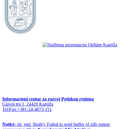
Informacioni centar za razvoj Potiskog regiona
Glavni trg 1, 24420 Kanjiža
Tel/Fax:+381-24-4873-151
Notice
: ob_end_flush(): Failed to send buffer of zlib output