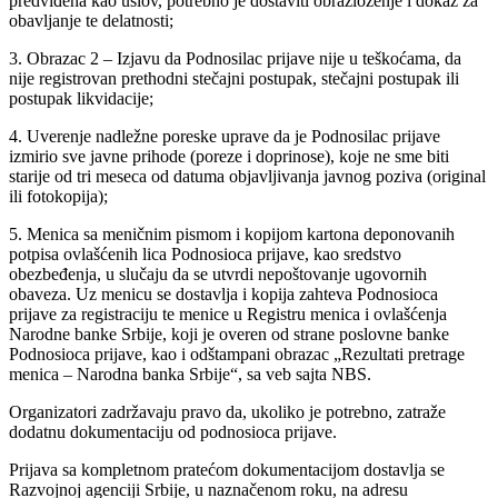
predviđena kao uslov, potrebno je dostaviti obrazloženje i dokaz za
obavljanje te delatnosti;
3. Obrazac 2 – Izjavu da Podnosilac prijave nije u teškoćama, da
nije registrovan prethodni stečajni postupak, stečajni postupak ili
postupak likvidacije;
4. Uverenje nadležne poreske uprave da je Podnosilac prijave
izmirio sve javne prihode (poreze i doprinose), koje ne sme biti
starije od tri meseca od datuma objavljivanja javnog poziva (original
ili fotokopija);
5. Menica sa meničnim pismom i kopijom kartona deponovanih
potpisa ovlašćenih lica Podnosioca prijave, kao sredstvo
obezbeđenja, u slučaju da se utvrdi nepoštovanje ugovornih
obaveza. Uz menicu se dostavlja i kopija zahteva Podnosioca
prijave za registraciju te menice u Registru menica i ovlašćenja
Narodne banke Srbije, koji je overen od strane poslovne banke
Podnosioca prijave, kao i odštampani obrazac „Rezultati pretrage
menica – Narodna banka Srbije“, sa veb sajta NBS.
Organizatori zadržavaju pravo da, ukoliko je potrebno, zatraže
dodatnu dokumentaciju od podnosioca prijave.
Prijava sa kompletnom pratećom dokumentacijom dostavlja se
Razvojnoj agenciji Srbije, u naznačenom roku, na adresu