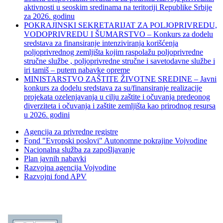
aktivnosti u seoskim sredinama na teritoriji Republike Srbije
za 2026. godinu
POKRAJINSKI SEKRETARIJAT ZA POLJOPRIVREDU,
VODOPRIVREDU I ŠUMARSTVO – Konkurs za dodelu
sredstava za finansiranje intenziviranja korišćenja
poljoprivrednog zemljišta kojim raspolažu poljoprivredne
stručne službe , poljoprivredne stručne i savetodavne službe i
iri tamiš ‒ putem nabavke opreme
MINISTARSTVO ZAŠTITE ŽIVOTNE SREDINE – Javni
konkurs za dodelu sredstava za su/finansiranje realizacije
projekata ozelenjavanja u cilju zaštite i očuvanja predeonog
diverziteta i očuvanja i zaštite zemljišta kao prirodnog resursa
u 2026. godini
Agencija za privredne registre
Fond "Evropski poslovi" Autonomne pokrajine Vojvodine
Nacionalna služba za zapošljavanje
Plan javnih nabavki
Razvojna agencija Vojvodine
Razvojni fond APV