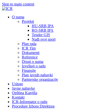
Skip to main content
О nama
Projekti
HU-SRB IPA
RO-SRB IPA
Tender GIS
Nađi svoj sport
Plan rada
ICR Tim
Dokumenti
Reference
Drugi o nama
Izveštaji o radu
Finansije
Plan javnih nabavki
Partnerske organizacije
Usluge
Javne nabavke
Opština Kanjiža
Kontakt
ICR-Informator o radu
Procedure Izbora Direktora