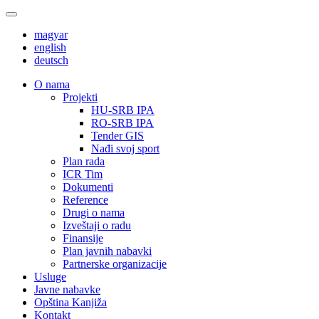
magyar
english
deutsch
О nama
Projekti
HU-SRB IPA
RO-SRB IPA
Tender GIS
Nađi svoj sport
Plan rada
ICR Tim
Dokumenti
Reference
Drugi o nama
Izveštaji o radu
Finansije
Plan javnih nabavki
Partnerske organizacije
Usluge
Javne nabavke
Opština Kanjiža
Kontakt