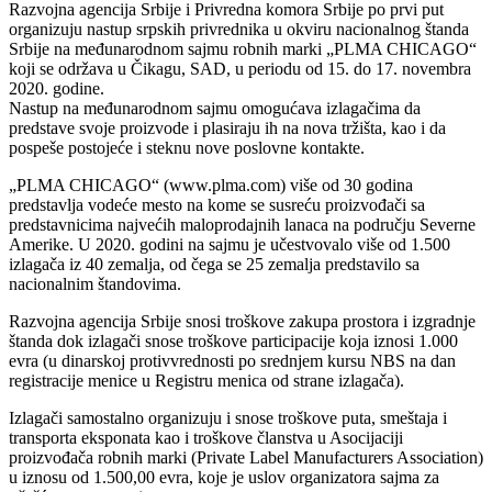
Razvojna agencija Srbije i Privredna komora Srbije po prvi put
organizuju nastup srpskih privrednika u okviru nacionalnog štanda
Srbije na međunarodnom sajmu robnih marki „PLMA CHICAGO“
koji se održava u Čikagu, SAD, u periodu od 15. do 17. novembra
2020. godine.
Nastup na međunarodnom sajmu omogućava izlagačima da
predstave svoje proizvode i plasiraju ih na nova tržišta, kao i da
pospeše postojeće i steknu nove poslovne kontakte.
„PLMA CHICAGO“ (www.plma.com) više od 30 godina
predstavlja vodeće mesto na kome se susreću proizvođači sa
predstavnicima najvećih maloprodajnih lanaca na području Severne
Amerike. U 2020. godini na sajmu je učestvovalo više od 1.500
izlagača iz 40 zemalja, od čega se 25 zemalja predstavilo sa
nacionalnim štandovima.
Razvojna agencija Srbije snosi troškove zakupa prostora i izgradnje
štanda dok izlagači snose troškove participacije koja iznosi 1.000
evra (u dinarskoj protivvrednosti po srednjem kursu NBS na dan
registracije menice u Registru menica od strane izlagača).
Izlagači samostalno organizuju i snose troškove puta, smeštaja i
transporta eksponata kao i troškove članstva u Asocijaciji
proizvođača robnih marki (Private Label Manufacturers Association)
u iznosu od 1.500,00 evra, koje je uslov organizatora sajma za