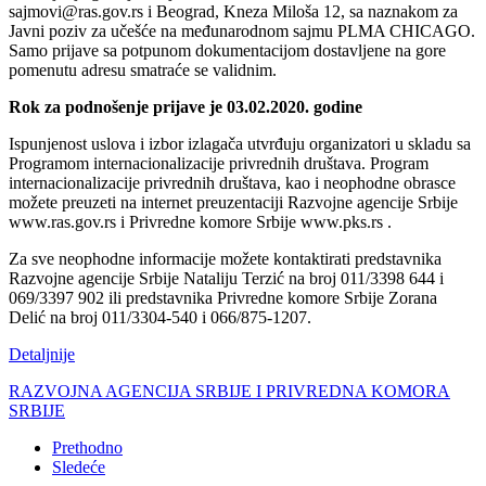
sajmovi@ras.gov.rs i Beograd, Kneza Miloša 12, sa naznakom za
Javni poziv za učešće na međunarodnom sajmu PLMA CHICAGO.
Samo prijave sa potpunom dokumentacijom dostavljene na gore
pomenutu adresu smatraće se validnim.
Rok za podnošenje prijave je 03.02.2020. godine
Ispunjenost uslova i izbor izlagača utvrđuju organizatori u skladu sa
Programom internacionalizacije privrednih društava. Program
internacionalizacije privrednih društava, kao i neophodne obrasce
možete preuzeti na internet preuzentaciji Razvojne agencije Srbije
www.ras.gov.rs i Privredne komore Srbije www.pks.rs .
Za sve neophodne informacije možete kontaktirati predstavnika
Razvojne agencije Srbije Nataliju Terzić na broj 011/3398 644 i
069/3397 902 ili predstavnika Privredne komore Srbije Zorana
Delić na broj 011/3304-540 i 066/875-1207.
Detaljnije
RAZVOJNA AGENCIJA SRBIJE I PRIVREDNA KOMORA
SRBIJE
Prethodno
Sledeće