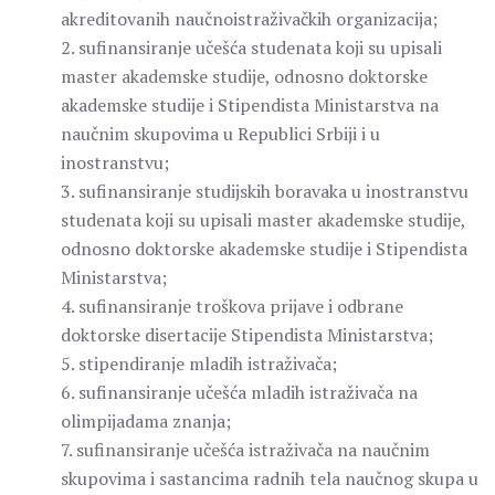
akreditovanih naučnoistraživačkih organizacija;
2. sufinansiranje učešća studenata koji su upisali
master akademske studije, odnosno doktorske
akademske studije i Stipendista Ministarstva na
naučnim skupovima u Republici Srbiji i u
inostranstvu;
3. sufinansiranje studijskih boravaka u inostranstvu
studenata koji su upisali master akademske studije,
odnosno doktorske akademske studije i Stipendista
Ministarstva;
4. sufinansiranje troškova prijave i odbrane
doktorske disertacije Stipendista Ministarstva;
5. stipendiranje mladih istraživača;
6. sufinansiranje učešća mladih istraživača na
olimpijadama znanja;
7. sufinansiranje učešća istraživača na naučnim
skupovima i sastancima radnih tela naučnog skupa u