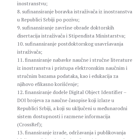
inostranstvu;
8. sufinansiranje boravka istraživača iz inostranstva
u Republici Srbiji po pozivu;
9. sufinansiranje završne obrade doktorskih
disertacija istraživača i Stipendista Ministarstva;
10. sufinansiranje postdoktorskog usavršavanja
istraživača;
11. finansiranje nabavke naučne i stručne literature
iz inostranstva i pristupa elektronskim naučnim i
stručnim bazama podataka, kao i edukacija za
njihovo efikasno korišćenje;
12. finansiranje dodele Digital Object Identifier –
DOI brojeva za naučne časopise koji izlaze u
Republici Srbiji, a koji su uključeni u međunarodni
sistem dostupnosti i razmene informacija
(CrossRef);
13. finansiranje izrade, održavanja i publikovanja