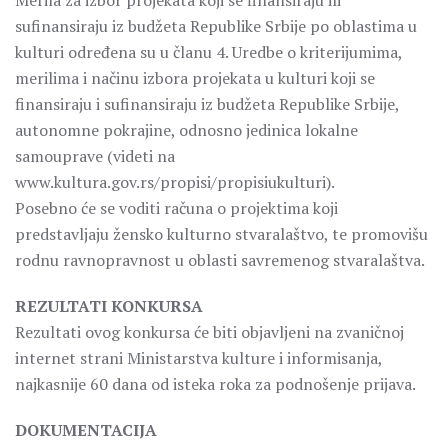
Merila za izbor projekata koji se finansiraju ili
sufinansiraju iz budžeta Republike Srbije po oblastima u
kulturi određena su u članu 4. Uredbe o kriterijumima,
merilima i načinu izbora projekata u kulturi koji se
finansiraju i sufinansiraju iz budžeta Republike Srbije,
autonomne pokrajine, odnosno jedinica lokalne
samouprave (videti na
www.kultura.gov.rs/propisi/propisiukulturi).
Posebno će se voditi računa o projektima koji
predstavljaju žensko kulturno stvaralaštvo, te promovišu
rodnu ravnopravnost u oblasti savremenog stvaralaštva.
REZULTATI KONKURSA
Rezultati ovog konkursa će biti objavljeni na zvaničnoj
internet strani Ministarstva kulture i informisanja,
najkasnije 60 dana od isteka roka za podnošenje prijava.
DOKUMENTACIJA