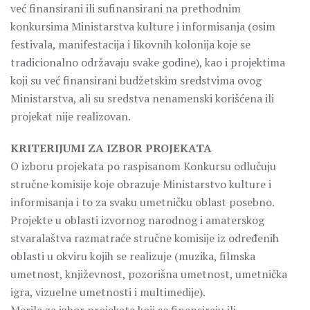
već finansirani ili sufinansirani na prethodnim
konkursima Ministarstva kulture i informisanja (osim
festivala, manifestacija i likovnih kolonija koje se
tradicionalno održavaju svake godine), kao i projektima
koji su već finansirani budžetskim sredstvima ovog
Ministarstva, ali su sredstva nenamenski korišćena ili
projekat nije realizovan.
KRITERIJUMI ZA IZBOR PROJEKATA
O izboru projekata po raspisanom Konkursu odlučuju
stručne komisije koje obrazuje Ministarstvo kulture i
informisanja i to za svaku umetničku oblast posebno.
Projekte u oblasti izvornog narodnog i amaterskog
stvaralaštva razmatraće stručne komisije iz određenih
oblasti u okviru kojih se realizuje (muzika, filmska
umetnost, književnost, pozorišna umetnost, umetnička
igra, vizuelne umetnosti i multimedije).