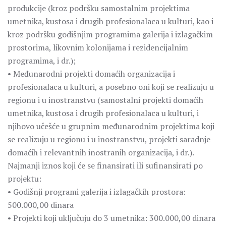
produkcije (kroz podršku samostalnim projektima
umetnika, kustosa i drugih profesionalaca u kulturi, kao i
kroz podršku godišnjim programima galerija i izlagačkim
prostorima, likovnim kolonijama i rezidencijalnim
programima, i dr.);
• Međunarodni projekti domaćih organizacija i
profesionalaca u kulturi, a posebno oni koji se realizuju u
regionu i u inostranstvu (samostalni projekti domaćih
umetnika, kustosa i drugih profesionalaca u kulturi, i
njihovo učešće u grupnim međunarodnim projektima koji
se realizuju u regionu i u inostranstvu, projekti saradnje
domaćih i relevantnih inostranih organizacija, i dr.).
Najmanji iznos koji će se finansirati ili sufinansirati po
projektu:
• Godišnji programi galerija i izlagačkih prostora:
500.000,00 dinara
• Projekti koji uključuju do 3 umetnika: 300.000,00 dinara