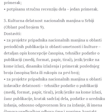
primerak;
• potpisanu stručnu recenziju dela – jedan primerak.
3. Kulturna delatnost nacionalnih manjina u Srbiji
(Oblast pod brojem 9).
Dostaviti:
• za projekte pripadnika nacionalnih manjina u oblasti
periodičnih publikacija iz oblasti umetnosti i kulture –
detaljan opis koncepcije časopisa, tehničke podatke o
publikaciji (medij, format, papir, tiraž), jezik/jezike na
kome izlazi, dinamiku izlaženja i primerak poslednjeg
broja časopisa/lista ili rukopis za prvi broj;
• za projekte pripadnika nacionalnih manjina u oblasti
izdavačke delatnosti – tehničke podatke o publikaciji
(medij, format, papir, tiraž), jezik/jezike na kome izlazi,
žanr publikacije, kratak sadržaj dela, podatke o uredniku
izdanja, odnosno odgovornom licu za izdanje, ili imena
članova uređivačkog odbora (ime i prezime, kontakt