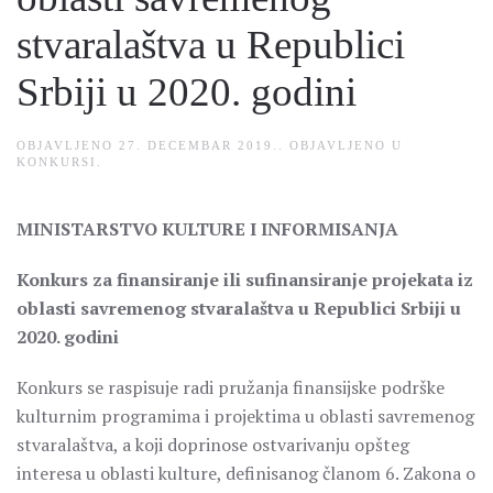
stvaralaštva u Republici
Srbiji u 2020. godini
OBJAVLJENO
27. DECEMBAR 2019.
. OBJAVLJENO U
KONKURSI
.
MINISTARSTVO KULTURE I INFORMISANJA
Konkurs za finansiranje ili sufinansiranje projekata iz
oblasti savremenog stvaralaštva u Republici Srbiji u
2020. godini
Konkurs se raspisuje radi pružanja finansijske podrške
kulturnim programima i projektima u oblasti savremenog
stvaralaštva, a koji doprinose ostvarivanju opšteg
interesa u oblasti kulture, definisanog članom 6. Zakona o