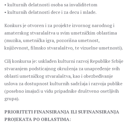
• kulturnih delatnosti osoba sa invaliditetom
• kulturnih delatnosti dece i za decu i mlade.
Konkurs je otvoren i za projekte izvornog narodnog i
amaterskog stvaralaštva u svim umetničkim oblastima
(muzika, umetnička igra, pozorišna umetnost,
književnost, filmsko stvaralaštvo, te vizuelne umetnosti).
Cilj konkursa je: usklađen kulturni razvoj Republike Srbije
stvaranjem podsticajnog okruženja za unapređenje svih
oblasti umetničkog stvaralaštva, kao i obezbeđivanje
uslova za dostupnost kulturnih sadržaja i razvoja publike
(posebno imajući u vidu pripadnike društveno osetljivih
grupa).
PRIORITETI FINANSIRANJA ILI SUFINANSIRANJA
PROJEKATA PO OBLASTIMA: