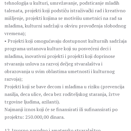
tehnologija u kulturi, umrežavanje, podsticanje mladih
talenata, projekti koji podstiču istraživački rad i kreativno
mišljenje, projekti kojima se motivišu umetnici na rad sa
mladima, kulturni sadržaji u okviru provođenja slobodnog
vremena);
• Projekti koji omogućavaju dostupnost kulturnih sadržaja
programa ustanova kulture koji su posvećeni deci i
mladima, inovativni projekti i projekti koji doprinose
stvaranju uslova za razvoj dečjeg stvaralaštva i
obrazovanja u svim oblastima umetnosti i kulturnog
razvoja);
Projekti koji se bave decom i mladima u riziku (prevencija
nasilja, deca ulice, deca bez roditeljskog staranja, žrtve
trgovine ljudima, azilanti).
Najmanji iznos koji će se finansirati ili sufinansirati po
projektu: 250.000,00 dinara.
12. Izvorno narodno i amatersko stvaralaštvo