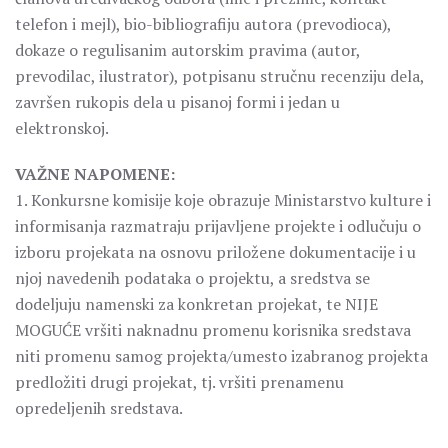
telefon i mejl), bio-bibliografiju autora (prevodioca),
dokaze o regulisanim autorskim pravima (autor,
prevodilac, ilustrator), potpisanu stručnu recenziju dela,
završen rukopis dela u pisanoj formi i jedan u
elektronskoj.
VAŽNE NAPOMENE:
1. Konkursne komisije koje obrazuje Ministarstvo kulture i
informisanja razmatraju prijavljene projekte i odlučuju o
izboru projekata na osnovu priložene dokumentacije i u
njoj navedenih podataka o projektu, a sredstva se
dodeljuju namenski za konkretan projekat, te NIJE
MOGUĆE vršiti naknadnu promenu korisnika sredstava
niti promenu samog projekta/umesto izabranog projekta
predložiti drugi projekat, tj. vršiti prenamenu
opredeljenih sredstava.