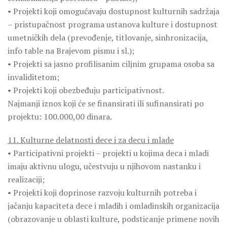
• Projekti koji omogućavaju dostupnost kulturnih sadržaja
– pristupačnost programa ustanova kulture i dostupnost
umetničkih dela (prevođenje, titlovanje, sinhronizacija,
info table na Brajevom pismu i sl.);
• Projekti sa jasno profilisanim ciljnim grupama osoba sa
invaliditetom;
• Projekti koji obezbeđuju participativnost.
Najmanji iznos koji će se finansirati ili sufinansirati po
projektu: 100.000,00 dinara.
11. Kulturne delatnosti dece i za decu i mlade
• Participativni projekti – projekti u kojima deca i mladi
imaju aktivnu ulogu, učestvuju u njihovom nastanku i
realizaciji;
• Projekti koji doprinose razvoju kulturnih potreba i
jačanju kapaciteta dece i mladih i omladinskih organizacija
(obrazovanje u oblasti kulture, podsticanje primene novih