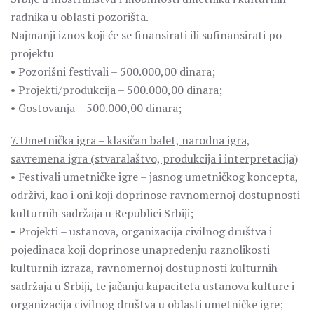
radnika u oblasti pozorišta.
Najmanji iznos koji će se finansirati ili sufinansirati po
projektu
• Pozorišni festivali – 500.000,00 dinara;
• Projekti/produkcija – 500.000,00 dinara;
• Gostovanja – 500.000,00 dinara;
7. Umetnička igra – klasičan balet, narodna igra,
savremena igra (stvaralaštvo, produkcija i interpretacija)
• Festivali umetničke igre – jasnog umetničkog koncepta,
održivi, kao i oni koji doprinose ravnomernoj dostupnosti
kulturnih sadržaja u Republici Srbiji;
• Projekti – ustanova, organizacija civilnog društva i
pojedinaca koji doprinose unapređenju raznolikosti
kulturnih izraza, ravnomernoj dostupnosti kulturnih
sadržaja u Srbiji, te jačanju kapaciteta ustanova kulture i
organizacija civilnog društva u oblasti umetničke igre;