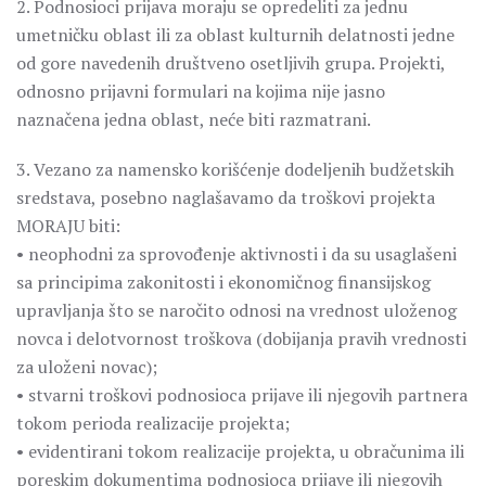
2. Podnosioci prijava moraju se opredeliti za jednu
umetničku oblast ili za oblast kulturnih delatnosti jedne
od gore navedenih društveno osetljivih grupa. Projekti,
odnosno prijavni formulari na kojima nije jasno
naznačena jedna oblast, neće biti razmatrani.
3. Vezano za namensko korišćenje dodeljenih budžetskih
sredstava, posebno naglašavamo da troškovi projekta
MORAJU biti:
• neophodni za sprovođenje aktivnosti i da su usaglašeni
sa principima zakonitosti i ekonomičnog finansijskog
upravljanja što se naročito odnosi na vrednost uloženog
novca i delotvornost troškova (dobijanja pravih vrednosti
za uloženi novac);
• stvarni troškovi podnosioca prijave ili njegovih partnera
tokom perioda realizacije projekta;
• evidentirani tokom realizacije projekta, u obračunima ili
poreskim dokumentima podnosioca prijave ili njegovih