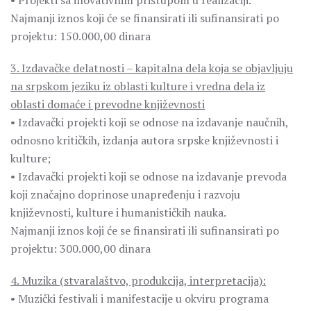
• Projekti sa inovativnim pristupom u realizaciji.
Najmanji iznos koji će se finansirati ili sufinansirati po
projektu: 150.000,00 dinara
3. Izdavačke delatnosti – kapitalna dela koja se objavljuju
na srpskom jeziku iz oblasti kulture i vredna dela iz
oblasti domaće i prevodne književnosti
• Izdavački projekti koji se odnose na izdavanje naučnih,
odnosno kritičkih, izdanja autora srpske književnosti i
kulture;
• Izdavački projekti koji se odnose na izdavanje prevoda
koji značajno doprinose unapređenju i razvoju
književnosti, kulture i humanističkih nauka.
Najmanji iznos koji će se finansirati ili sufinansirati po
projektu: 300.000,00 dinara
4. Muzika (stvaralaštvo, produkcija, interpretacija):
• Muzički festivali i manifestacije u okviru programa