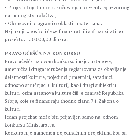
• Projekti koji doprinose očuvanju i prezentaciji izvornog
narodnog stvaralaštva;
• Obrazovni programi u oblasti amaterizma.
Najmanji iznos koji će se finansirati ili sufinansirati po
projektu: 150.000,00 dinara.
PRAVO UČEŠĆA NA KONKURSU
Pravo učešća na ovom konkursu imaju: ustanove,
umetnička i druga udruženja registrovana za obavljanje
delatnosti kulture, pojedinci (umetnici, saradnici,
odnosno stručnjaci u kulturi), kao i drugi subjekti u
kulturi, osim ustanova kulture čiji je osnivač Republika
Srbija, koje se finansiraju shodno članu 74. Zakona o
kulturi.
Jedan projekat može biti prijavljen samo na jednom
konkursu Ministarstva.
Konkurs nije namenjen pojedinačnim projektima koji su