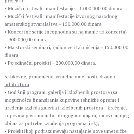
projektu:
• Muzički festivali i manifestacije – 1.000.000,00 dinara
• Muzički festivali i manifestacije izvornog narodnog i
amaterskog stvaralaštva – 150.000,00 dinara
• Koncertne serije (neophodna su najmanje tri koncerta)
– 900.000,00 dinara
• Majstorski seminari, radionice i takmičenja – 150.000,00
dinara
• Pojedinačni projekti – 200.000,00 dinara.
5. Likovne, primenjene, vizuelne umetnosti, dizajn i
arhitektura
• Godišnji programi galerija i izložbenih prostora (sa
mogućnošću finansiranja kupovine tehničke opreme i
uređenja izgleda galerija i izložbenih prostora – krečenje,
kupovina postamenata i drugog mobilijara, radovi manjeg
obima za potrebe izvođenja programa, i sl.);
• Projekti koji podrazumevaju nastajanje nove umetničke