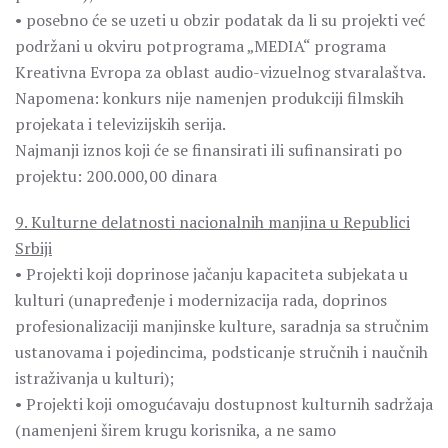
• posebno će se uzeti u obzir podatak da li su projekti već
podržani u okviru potprograma „MEDIA“ programa
Kreativna Evropa za oblast audio-vizuelnog stvaralaštva.
Napomena: konkurs nije namenjen produkciji filmskih
projekata i televizijskih serija.
Najmanji iznos koji će se finansirati ili sufinansirati po
projektu: 200.000,00 dinara
9. Kulturne delatnosti nacionalnih manjina u Republici
Srbiji
• Projekti koji doprinose jačanju kapaciteta subjekata u
kulturi (unapređenje i modernizacija rada, doprinos
profesionalizaciji manjinske kulture, saradnja sa stručnim
ustanovama i pojedincima, podsticanje stručnih i naučnih
istraživanja u kulturi);
• Projekti koji omogućavaju dostupnost kulturnih sadržaja
(namenjeni širem krugu korisnika, a ne samo