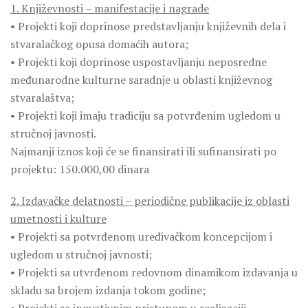
1. Književnosti – manifestacije i nagrade
• Projekti koji doprinose predstavljanju književnih dela i
stvaralačkog opusa domaćih autora;
• Projekti koji doprinose uspostavljanju neposredne
međunarodne kulturne saradnje u oblasti književnog
stvaralaštva;
• Projekti koji imaju tradiciju sa potvrđenim ugledom u
stručnoj javnosti.
Najmanji iznos koji će se finansirati ili sufinansirati po
projektu: 150.000,00 dinara
2. Izdavačke delatnosti – periodične publikacije iz oblasti
umetnosti i kulture
• Projekti sa potvrđenom uređivačkom koncepcijom i
ugledom u stručnoj javnosti;
• Projekti sa utvrđenom redovnom dinamikom izdavanja u
skladu sa brojem izdanja tokom godine;