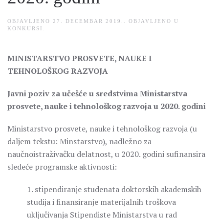
OBJAVLJENO
27. DECEMBAR 2019.
. OBJAVLJENO U
KONKURSI
.
MINISTARSTVO PROSVETE, NAUKE I
TEHNOLOŠKOG RAZVOJA
Javni poziv za učešće u sredstvima Ministarstva
prosvete, nauke i tehnološkog razvoja u 2020. godini
Ministarstvo prosvete, nauke i tehnološkog razvoja (u
daljem tekstu: Minstarstvo), nadležno za
naučnoistraživačku delatnost, u 2020. godini sufinansira
sledeće programske aktivnosti:
1. stipendiranje studenata doktorskih akademskih
studija i finansiranje materijalnih troškova
uključivanja Stipendiste Ministarstva u rad