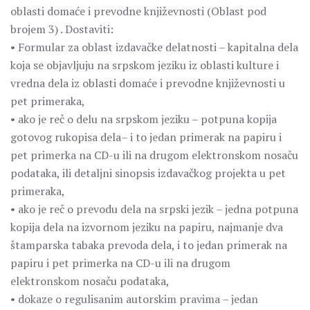
oblasti domaće i prevodne književnosti (Oblast pod
brojem 3) . Dostaviti:
• Formular za oblast izdavačke delatnosti – kapitalna dela
koja se objavljuju na srpskom jeziku iz oblasti kulture i
vredna dela iz oblasti domaće i prevodne književnosti u
pet primeraka,
• ako je reč o delu na srpskom jeziku – potpuna kopija
gotovog rukopisa dela– i to jedan primerak na papiru i
pet primerka na CD-u ili na drugom elektronskom nosaču
podataka, ili detaljni sinopsis izdavačkog projekta u pet
primeraka,
• ako je reč o prevodu dela na srpski jezik – jedna potpuna
kopija dela na izvornom jeziku na papiru, najmanje dva
štamparska tabaka prevoda dela, i to jedan primerak na
papiru i pet primerka na CD-u ili na drugom
elektronskom nosaču podataka,
• dokaze o regulisanim autorskim pravima – jedan