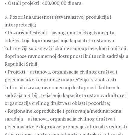
• Ostali projekti: 400.000,00 dinara.
6. Pozorišna umetnost (stvaralaštvo, produkcija i
interpretacija)
• Pozorišni festivali – jasnog umetničkog koncepta,
održivi, koji doprinose jačanju kapaciteta ustanova
kulture čiji su osnivači lokalne samouprave, kao i oni koji
doprinose ravnomernoj dostupnosti kulturnih sadržaja u
Republici Srbiji;
• Projekti – ustanova, organizacija civilnog društva i
pojedinaca koji doprinose unapređenju raznolikosti
kulturnih izraza, ravnomernoj dostupnosti kulturnih
sadržaja u Srbiji, te jačanju kapaciteta ustanova kulture i
organizacija civilnog društva u oblasti pozorišta;
• Regionalne koprodukcije i gostovanja/međunarodna
saradnja – ustanova, organizacija civilnog društva i
pojedinaca koje doprinose promociji kulturnih vrednosti
Srbije u inostranstvu i mobilnosti umetnika i kulturnih