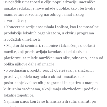
izvođačkih umetnosti u cilju popularizacije umetničke
muzike i edukacije nove mlade publike, kao i festivali i
manifestacije izvornog narodnog i amaterskog
stvaralaštva;
• Koncertne serije ansambala i solista, kao i samostalne
produkcije lokalnih organizatora, u okviru programa
izvođačkih umetnosti;
• Majstorski seminari, radionice i takmičenja u oblasti
muzike, koji predstavljaju izvođačku i edukativnu
platformu za mlade muzičke umetnike, odnosno, jedan od
oblika njihove dalje afirmacije;
• Pojedinačni projekti, poput obeležavanja značajnih
proslava, dodela nagrada u oblasti muzike, kao i
podsticanje kvalitetnih programa i inicijativa u manjim
kulturnim sredinama, a koji imaju obezbeđenu podršku
lokalne zajednice.
Najmanji iznos koji će se finansirati ili sufinansirati po