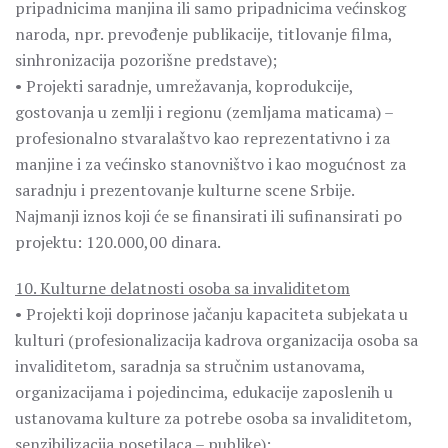
pripadnicima manjina ili samo pripadnicima većinskog
naroda, npr. prevođenje publikacije, titlovanje filma,
sinhronizacija pozorišne predstave);
• Projekti saradnje, umrežavanja, koprodukcije,
gostovanja u zemlji i regionu (zemljama maticama) –
profesionalno stvaralaštvo kao reprezentativno i za
manjine i za većinsko stanovništvo i kao mogućnost za
saradnju i prezentovanje kulturne scene Srbije.
Najmanji iznos koji će se finansirati ili sufinansirati po
projektu: 120.000,00 dinara.
10. Kulturne delatnosti osoba sa invaliditetom
• Projekti koji doprinose jačanju kapaciteta subjekata u
kulturi (profesionalizacija kadrova organizacija osoba sa
invaliditetom, saradnja sa stručnim ustanovama,
organizacijama i pojedincima, edukacije zaposlenih u
ustanovama kulture za potrebe osoba sa invaliditetom,
senzibilizacija posetilaca – publike);