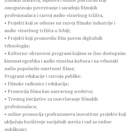
filmskih marketa, sajmova i online platformi koji
omogućavaju povezivanje i saradnju filmskih
profesionalaca i razvoj audio-vizuelnog tržišta,
• Projekti koji se odnose na razvoj filmske industrije i
audio-vizuelnog tržišta u Srbiji;
• Projekti koji promovišu film putem digitalnih
tehnologija;
• Kulturno-obrazovni programi kojima se čine dostupnim
kinematografska i audio vizuelna kultura i na vrhunski
način populariše umetnost filma;
Programi edukacije i razvoja publike:
• Filmske radionice i edukacija;
• Promocija filma kao nastavnog sredstva;
• Trening inicijative za usavršavanje filmskih
profesionalaca;
• online promocija (podrazumeva inovativne projekte koji
uključuju korišćenje socijalnih mreža i rad sa online
publikom);