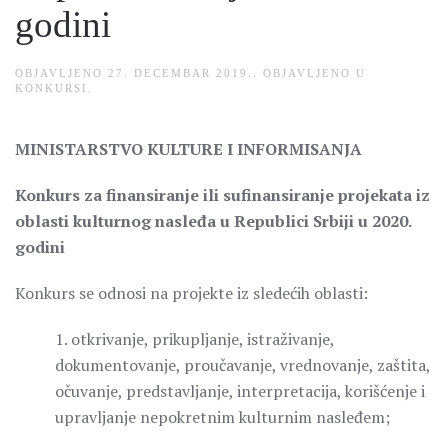
godini
OBJAVLJENO
27. DECEMBAR 2019.
. OBJAVLJENO U
KONKURSI
.
MINISTARSTVO KULTURE I INFORMISANJA
Konkurs za finansiranje ili sufinansiranje projekata iz
oblasti kulturnog nasleđa u Republici Srbiji u 2020.
godini
Konkurs se odnosi na projekte iz sledećih oblasti:
1. otkrivanje, prikupljanje, istraživanje,
dokumentovanje, proučavanje, vrednovanje, zaštita,
očuvanje, predstavljanje, interpretacija, korišćenje i
upravljanje nepokretnim kulturnim nasleđem;