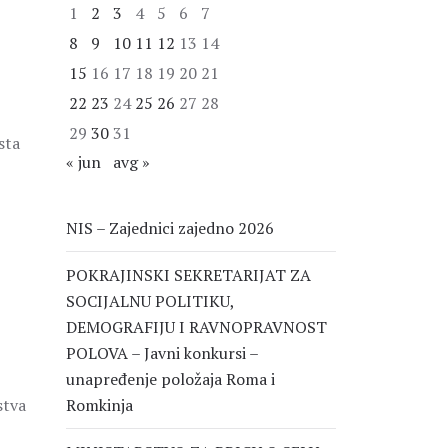
1
2
3
4
5
6
7
8
9
10
11
12
13
14
15
16
17
18
19
20
21
22
23
24
25
26
27
28
29
30
31
sta
« jun
avg »
NIS – Zajednici zajedno 2026
POKRAJINSKI SEKRETARIJAT ZA
SOCIJALNU POLITIKU,
DEMOGRAFIJU I RAVNOPRAVNOST
POLOVA – Javni konkursi –
unapređenje položaja Roma i
stva
Romkinja