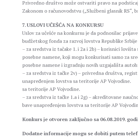
Privredno društvo može ostvariti pravo na podsticaje
Zakonom o računovodstvu („Službeni glasnik RS“, br
7. USLOVI UČEŠĆA NA KONKURSU
Uslov za učešće na konkursu je da podnosilac prijave z
budžetskog fonda za razvoj lovstva Republike Srbije 
– za sredstva iz tačake 1. i 2a i 2b) – korisnici loviš
posebne namene, koji mogu konkurisati samo za sreds
posebne namene i izgradnju novih uzgajališta autoh
– za sredstva iz tačke 2v) – privredna društva, regis
unapređenjem lovstva sa teritorije AP Vojvodine.
sa teritorije AP Vojvodine.
– za sredstva iz tačke 1.a i 2g) – akreditovane naučno 
bave unapređenjem lovstva sa teritorije AP Vojvodin
Konkurs je otvoren zaključno sa 06.08.2019. godi
Dodatne informacije mogu se dobiti putem telef