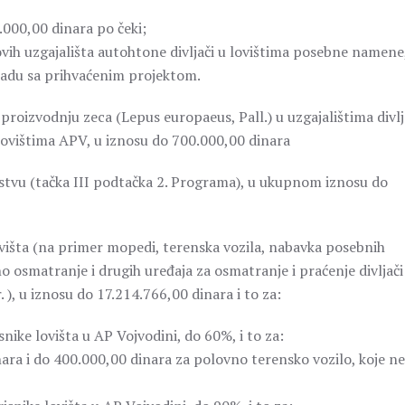
.000,00 dinara po čeki;
novih uzgajališta autohtone divljači u lovištima posebne namene
ladu sa prihvaćenim projektom.
roizvodnju zeca (Lepus europaeus, Pall.) u uzgajalištima divlj
lovištima APV, u iznosu do 700.000,00 dinara
vstvu (tačka III podtačka 2. Programa), u ukupnom iznosu do
višta (na primer mopedi, terenska vozila, nabavka posebnih
o osmatranje i drugih uređaja za osmatranje i praćenje divljači
r. ), u iznosu do 17.214.766,00 dinara i to za:
nike lovišta u AP Vojvodini, do 60%, i to za:
ara i do 400.000,00 dinara za polovno terensko vozilo, koje ne