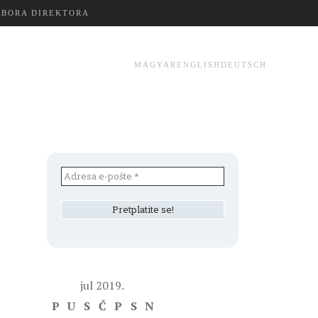
ZBORA DIREKTORA
MAGYAR
ENGLISH
DEUTSCH
jul 2019.
P
U
S
Č
P
S
N