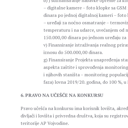
b) ) sufinansiranje nabavke opreme za kori
– digitalne kamere – foto klopke sa GS
dinara po jednoj digitalnoj kameri – foto 
– uređaji za noćno osmatranje – termoviz
temperaturu i na udarce, uvećanjem od n
150.000,00 dinara po jednom uređaju za
v) Finansiranje istraživanja realnog prir
iznosu do 500.000,00 dinara.
g) Finansiranje Projekta unapređenja sta
aspekta zaštite i sprovođenja monitoringa
i njihovih staništa – monitoring populacije
faza) lovna 2019/20. godina, do 100 %, u
6. PRAVO NA UČEŠĆE NA KONKURSU
Pravo učešća na konkursu ima korisnik lovišta, akred
divljači i lovišta i privredna društva, koja su regis
teritorije AP Vojvodine.