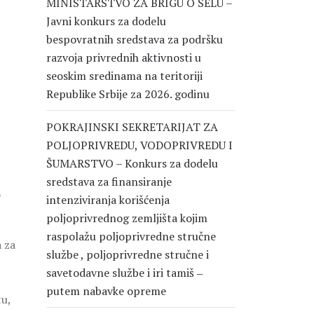
MINISTARSTVO ZA BRIGU O SELU –
Javni konkurs za dodelu
bespovratnih sredstava za podršku
razvoja privrednih aktivnosti u
seoskim sredinama na teritoriji
Republike Srbije za 2026. godinu
POKRAJINSKI SEKRETARIJAT ZA
POLJOPRIVREDU, VODOPRIVREDU I
ŠUMARSTVO – Konkurs za dodelu
sredstava za finansiranje
o
intenziviranja korišćenja
poljoprivrednog zemljišta kojim
raspolažu poljoprivredne stručne
a za
službe , poljoprivredne stručne i
savetodavne službe i iri tamiš ‒
putem nabavke opreme
tu,