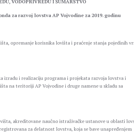
REDU, VODOPRIVREDU I ŠUMARSTVO
onda za razvoj lovstva AP Vojvodine za 2019. godinu
ništa, opremanje korisnika lovišta i praćenje stanja pojedinih vr
izradu i realizaciju programa i projekata razvoja lovstva i
ništa na teritoriji AP Vojvodine i druge namene u skladu sa
višta, akreditovane naučno istraživačke ustanove u oblasti lov
 su registrovana za delatnost lovstva, koja se bave unapređenjem