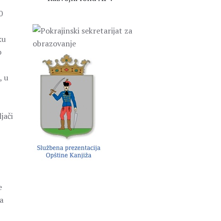
0
ku
o
, u
jači
e
sa