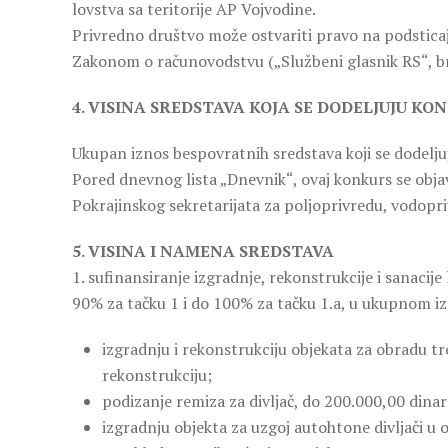
lovstva sa teritorije AP Vojvodine.
Privredno društvo može ostvariti pravo na podsticaje
Zakonom o računovodstvu („Službeni glasnik RS“, br
4. VISINA SREDSTAVA KOJA SE DODELJUJU K
Ukupan iznos bespovratnih sredstava koji se dodelj
Pored dnevnog lista „Dnevnik“, ovaj konkurs se objav
Pokrajinskog sekretarijata za poljoprivredu, vodopr
5. VISINA I NAMENA SREDSTAVA
1. sufinansiranje izgradnje, rekonstrukcije i sanacij
90% za tačku 1 i do 100% za tačku 1.a, u ukupnom iz
izgradnju i rekonstrukciju objekata za obradu tr
rekonstrukciju;
podizanje remiza za divljač, do 200.000,00 dina
izgradnju objekta za uzgoj autohtone divljači u