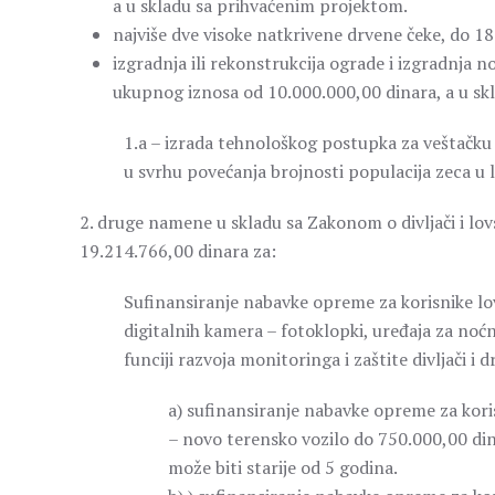
a u skladu sa prihvaćenim projektom.
najviše dve visoke natkrivene drvene čeke, do 18
izgradnja ili rekonstrukcija ograde i izgradnja 
ukupnog iznosa od 10.000.000,00 dinara, a u sk
1.a – izrada tehnološkog postupka za veštačku p
u svrhu povećanja brojnosti populacija zeca u 
2. druge namene u skladu sa Zakonom o divljači i lo
19.214.766,00 dinara za:
Sufinansiranje nabavke opreme za korisnike lo
digitalnih kamera – fotoklopki, uređaja za noćn
funciji razvoja monitoringa i zaštite divljači i d
a) sufinansiranje nabavke opreme za koris
– novo terensko vozilo do 750.000,00 din
može biti starije od 5 godina.