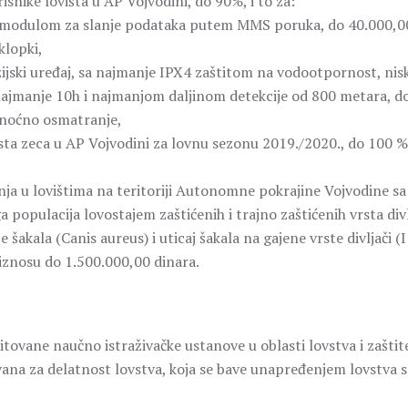
snike lovišta u AP Vojvodini, do 90%, i to za:
M modulom za slanje podataka putem MMS poruka, do 40.000,0
klopki,
ijski uređaj, sa najmanje IPX4 zaštitom na vodootpornost, nis
ajmanje 10h i najmanjom daljinom detekcije od 800 metara, d
 noćno osmatranje,
asta zeca u AP Vojvodini za lovnu sezonu 2019./2020., do 100 %
nja u lovištima na teritoriji Autonomne pokrajine Vojvodine sa
 populacija lovostajem zaštićenih i trajno zaštićenih vrsta divl
 šakala (Canis aureus) i uticaj šakala na gajene vrste divljači (I
 iznosu do 1.500.000,00 dinara.
itovane naučno istraživačke ustanove u oblasti lovstva i zaštit
trovana za delatnost lovstva, koja se bave unapređenjem lovstva 