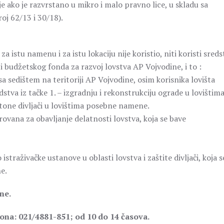
 ako je razvrstano u mikro i malo pravno lice, u skladu sa
oj 62/13 i 30/18).
a istu namenu i za istu lokaciju nije koristio, niti koristi sreds
i budžetskog fonda za razvoj lovstva AP Vojvodine, i to :
ta sa sedištem na teritoriji AP Vojvodine, osim korisnika lovišta
tva iz tačke 1. – izgradnju i rekonstrukciju ograde u lovištim
tone divljači u lovištima posebne namene.
trovana za obavljanje delatnosti lovstva, koja se bave
istraživačke ustanove u oblasti lovstva i zaštite divljači, koja s
e.
ne.
ona: 021/4881-851; od 10 do 14 časova.