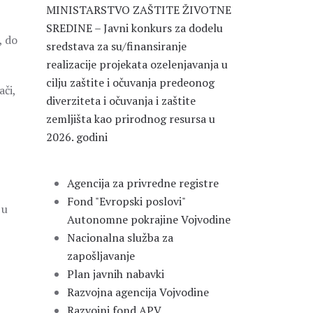
MINISTARSTVO ZAŠTITE ŽIVOTNE
SREDINE – Javni konkurs za dodelu
, do
sredstava za su/finansiranje
realizacije projekata ozelenjavanja u
cilju zaštite i očuvanja predeonog
ači,
diverziteta i očuvanja i zaštite
zemljišta kao prirodnog resursa u
2026. godini
Agencija za privredne registre
Fond "Evropski poslovi"
 u
Autonomne pokrajine Vojvodine
Nacionalna služba za
zapošljavanje
Plan javnih nabavki
Razvojna agencija Vojvodine
Razvojni fond APV