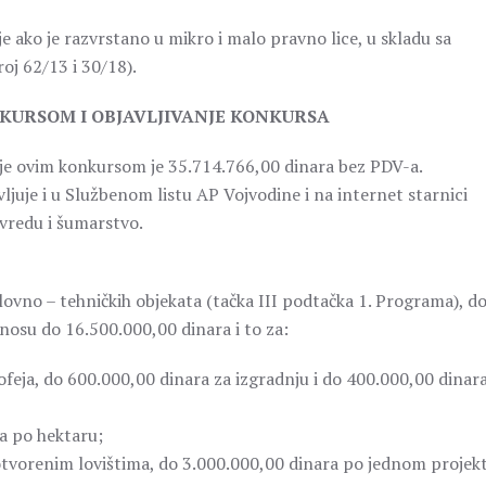
 ako je razvrstano u mikro i malo pravno lice, u skladu sa
oj 62/13 i 30/18).
ONKURSOM I OBJAVLJIVANJE KONKURSA
uje ovim konkursom je 35.714.766,00 dinara bez PDV-a.
ljuje i u Službenom listu AP Vojvodine i na internet starnici
ivredu i šumarstvo.
e lovno – tehničkih objekata (tačka III podtačka 1. Programa), d
nosu do 16.500.000,00 dinara i to za:
ofeja, do 600.000,00 dinara za izgradnju i do 400.000,00 dinar
ra po hektaru;
 otvorenim lovištima, do 3.000.000,00 dinara po jednom projek