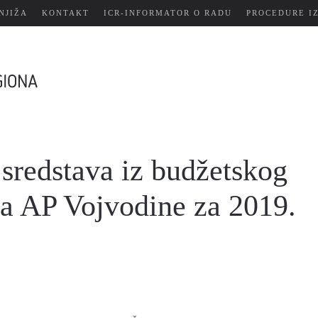
NJIŽA
KONTAKT
ICR-INFORMATOR O RADU
PROCEDURE I
sredstava iz budžetskog
va AP Vojvodine za 2019.