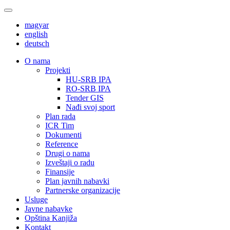
magyar
english
deutsch
О nama
Projekti
HU-SRB IPA
RO-SRB IPA
Tender GIS
Nađi svoj sport
Plan rada
ICR Tim
Dokumenti
Reference
Drugi o nama
Izveštaji o radu
Finansije
Plan javnih nabavki
Partnerske organizacije
Usluge
Javne nabavke
Opština Kanjiža
Kontakt