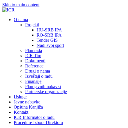
Skip to main content
О nama
Projekti
HU-SRB IPA
RO-SRB IPA
Tender GIS
Nađi svoj sport
Plan rada
ICR Tim
Dokumenti
Reference
Drugi o nama
Izveštaji o radu
Finansije
Plan javnih nabavki
Partnerske organizacije
Usluge
Javne nabavke
Opština Kanjiža
Kontakt
ICR-Informator o radu
Procedure Izbora Direktora