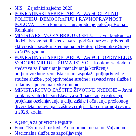
NIS – Zajednici zajedno 2026
POKRAJINSKI SEKRETARIJAT ZA SOCIJALNU
POLITIKU, DEMOGRAFIJU I RAVNOPRAVNOST
POLOVA – Javni konkursi – unapređenje položaja Roma i
Romkinja
MINISTARSTVO ZA BRIGU O SELU – Javni konkurs za
dodelu bespovratnih sredstava za podršku razvoja privrednih
aktivnosti u seoskim sredinama na teritoriji Republike Srbije
za 2026. godinu
POKRAJINSKI SEKRETARIJAT ZA POLJOPRIVREDU,
VODOPRIVREDU I ŠUMARSTVO – Konkurs za dodelu
sredstava za finansiranje intenziviranja korišćenja
poljoprivrednog zemljišta kojim raspolažu poljoprivredne
stručne službe , poljoprivredne stručne i savetodavne službe i
iri tamiš ‒ putem nabavke opreme
MINISTARSTVO ZAŠTITE ŽIVOTNE SREDINE – Javni
konkurs za dodelu sredstava za su/finansiranje realizacije
projekata ozelenjavanja u cilju zaštite i očuvanja predeonog
diverziteta i očuvanja i zaštite zemljišta kao prirodnog resursa
u 2026. godini
Agencija za privredne registre
Fond "Evropski poslovi" Autonomne pokrajine Vojvodine
Nacionalna služba za zapošljavanje