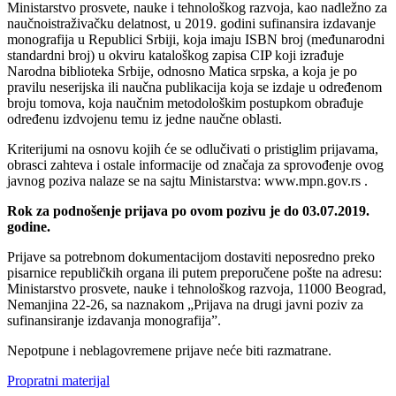
Ministarstvo prosvete, nauke i tehnološkog razvoja, kao nadležno za
naučnoistraživačku delatnost, u 2019. godini sufinansira izdavanje
monografija u Republici Srbiji, koja imaju ISBN broj (međunarodni
standardni broj) u okviru kataloškog zapisa CIP koji izrađuje
Narodna biblioteka Srbije, odnosno Matica srpska, a koja je po
pravilu neserijska ili naučna publikacija koja se izdaje u određenom
broju tomova, koja naučnim metodološkim postupkom obrađuje
određenu izdvojenu temu iz jedne naučne oblasti.
Kriterijumi na osnovu kojih će se odlučivati o pristiglim prijavama,
obrasci zahteva i ostale informacije od značaja za sprovođenje ovog
javnog poziva nalaze se na sajtu Ministarstva: www.mpn.gov.rs .
Rok za podnošenje prijava po ovom pozivu je do 03.07.2019.
godine.
Prijave sa potrebnom dokumentacijom dostaviti neposredno preko
pisarnice republičkih organa ili putem preporučene pošte na adresu:
Ministarstvo prosvete, nauke i tehnološkog razvoja, 11000 Beograd,
Nemanjina 22-26, sa naznakom „Prijava na drugi javni poziv za
sufinansiranje izdavanja monografija”.
Nepotpune i neblagovremene prijave neće biti razmatrane.
Propratni materijal