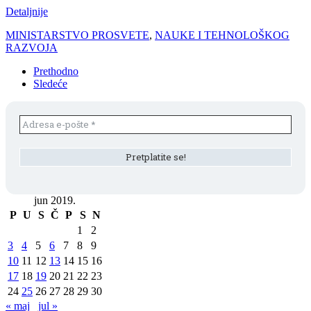
Detaljnije
MINISTARSTVO PROSVETE
,
NAUKE I TEHNOLOŠKOG
RAZVOJA
Prethodno
Sledeće
jun 2019.
P
U
S
Č
P
S
N
1
2
3
4
5
6
7
8
9
10
11
12
13
14
15
16
17
18
19
20
21
22
23
24
25
26
27
28
29
30
« maj
jul »