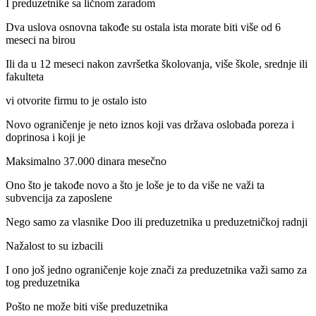
I preduzetnike sa ličnom zaradom
Dva uslova osnovna takođe su ostala ista morate biti više od 6
meseci na birou
Ili da u 12 meseci nakon završetka školovanja, više škole, srednje ili
fakulteta
vi otvorite firmu to je ostalo isto
Novo ograničenje je neto iznos koji vas država oslobađa poreza i
doprinosa i koji je
Maksimalno 37.000 dinara mesečno
Ono što je takođe novo a što je loše je to da više ne važi ta
subvencija za zaposlene
Nego samo za vlasnike Doo ili preduzetnika u preduzetničkoj radnji
Nažalost to su izbacili
I ono još jedno ograničenje koje znači za preduzetnika važi samo za
tog preduzetnika
Pošto ne može biti više preduzetnika