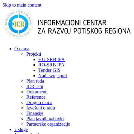
Skip to main content
О nama
Projekti
HU-SRB IPA
RO-SRB IPA
Tender GIS
Nađi svoj sport
Plan rada
ICR Tim
Dokumenti
Reference
Drugi o nama
Izveštaji o radu
Finansije
Plan javnih nabavki
Partnerske organizacije
Usluge