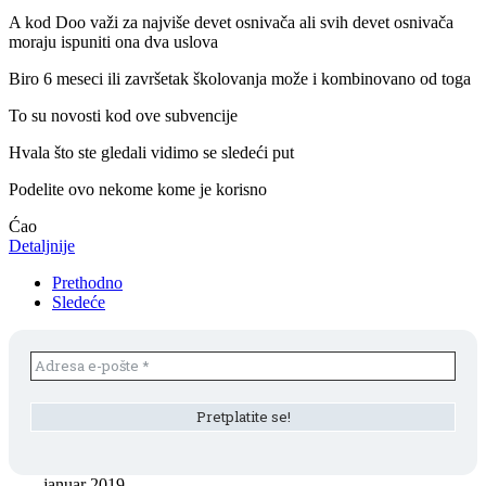
A kod Doo važi za najviše devet osnivača ali svih devet osnivača
moraju ispuniti ona dva uslova
Biro 6 meseci ili završetak školovanja može i kombinovano od toga
To su novosti kod ove subvencije
Hvala što ste gledali vidimo se sledeći put
Podelite ovo nekome kome je korisno
Ćao
Detaljnije
Prethodno
Sledeće
januar 2019.