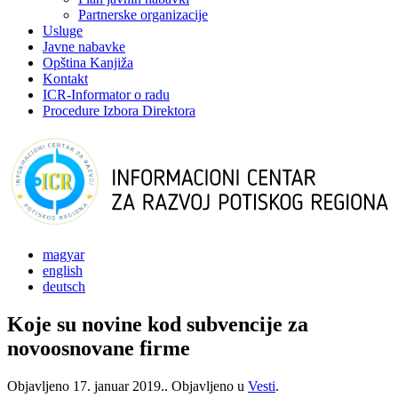
Partnerske organizacije
Usluge
Javne nabavke
Opština Kanjiža
Kontakt
ICR-Informator o radu
Procedure Izbora Direktora
magyar
english
deutsch
Koje su novine kod subvencije za
novoosnovane firme
Objavljeno
17. januar 2019.
. Objavljeno u
Vesti
.