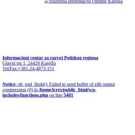
Informacioni centar za razvoj Potiskog regiona
Glavni trg 1, 24420 Kanjiža
Tel/Fax:+381-24-4873-151
Notice
: ob_end_flush(): Failed to send buffer of zlib output
compression (0) in
/home/icrrs/public_html/wp-
includes/functions.php
on line
5481