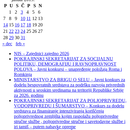
P
U
S
Č
P
S
N
1
2
3
4
5
6
7
8
9
10
11
12
13
14
15
16
17
18
19
20
21
22
23
24
25
26
27
28
29
30
31
« dec
feb »
NIS – Zajednici zajedno 2026
POKRAJINSKI SEKRETARIJAT ZA SOCIJALNU
POLITIKU, DEMOGRAFIJU I RAVNOPRAVNOST
POLOVA – Javni konkursi – unapređenje položaja Roma i
Romkinja
MINISTARSTVO ZA BRIGU O SELU – Javni konkurs za
dodelu bespovratnih sredstava za podršku razvoja privrednih
aktivnosti u seoskim sredinama na teritoriji Republike Srbije
za 2026. godinu
POKRAJINSKI SEKRETARIJAT ZA POLJOPRIVREDU,
VODOPRIVREDU I ŠUMARSTVO – Konkurs za dodelu
sredstava za finansiranje intenziviranja korišćenja
poljoprivrednog zemljišta kojim raspolažu poljoprivredne
stručne službe , poljoprivredne stručne i savetodavne službe i
iri tamiš ‒ putem nabavke opreme