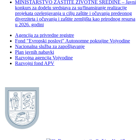
MINISTARSTVO ZAŠTITE ŽIVOTNE SREDINE – Javni
konkurs za dodelu sredstava za su/finansiranje realizacije
projekata ozelenjavanja u cilju zaštite i očuvanja predeonog
diverziteta i očuvanja i zaštite zemljišta kao prirodnog resursa
u 2026. godini
Agencija za privredne registre
Fond "Evropski poslovi" Autonomne pokrajine Vojvodine
Nacionalna služba za zapošljavanje
Plan javnih nabavki
Razvojna agencija Vojvodine
Razvojni fond APV