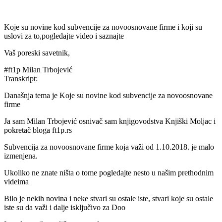
Koje su novine kod subvencije za novoosnovane firme i koji su
uslovi za to,pogledajte video i saznajte
Vaš poreski savetnik,
#ft1p Milan Trbojević
Transkript:
Današnja tema je Koje su novine kod subvencije za novoosnovane
firme
Ja sam Milan Trbojević osnivač sam knjigovodstva Knjiški Moljac i
pokretač bloga ft1p.rs
Subvencija za novoosnovane firme koja važi od 1.10.2018. je malo
izmenjena.
Ukoliko ne znate ništa o tome pogledajte nesto u našim prethodnim
videima
Bilo je nekih novina i neke stvari su ostale iste, stvari koje su ostale
iste su da važi i dalje isključivo za Doo