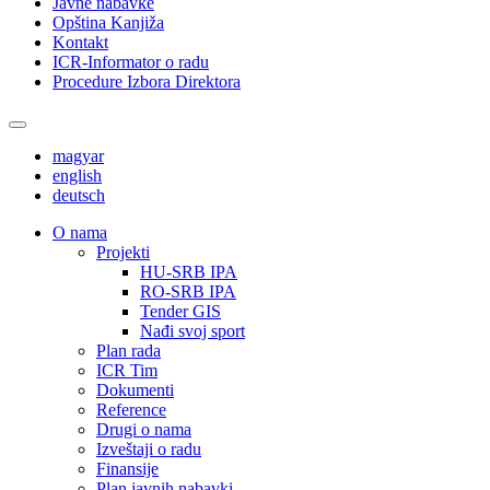
Javne nabavke
Opština Kanjiža
Kontakt
ICR-Informator o radu
Procedure Izbora Direktora
magyar
english
deutsch
О nama
Projekti
HU-SRB IPA
RO-SRB IPA
Tender GIS
Nađi svoj sport
Plan rada
ICR Tim
Dokumenti
Reference
Drugi o nama
Izveštaji o radu
Finansije
Plan javnih nabavki