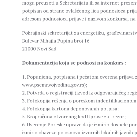
mogu preuzeti u Sekretarijatu ili sa internet prezent
potpisan od strane ovlašćenog lica podnosioca prij
adresom podnosioca prijave i nazivom konkursa, na 
Pokrajinski sekretarijat za energetiku, građevinarstv
Bulevar Mihajla Pupina broj 16
21000 Novi Sad
Dokumentacija koja se podnosi na konkurs :
1. Popunjena, potpisana i pečatom overena prijava z
www.psemr.vojvodina.gov.rs);
2. Potvrda o registraciji (izvod iz odgovarajućeg regi
3. Fotokopija rešenja o poreskom indentifikacionom
4. Fotokopija kartona deponovanih potpisa;
5. Broj računa otvorenog kod Uprave za trezor;
6. Uverenje Poreske uprave da je izmirio dospele po
izmirio obaveze po osnovu izvornih lokalnih javnih p