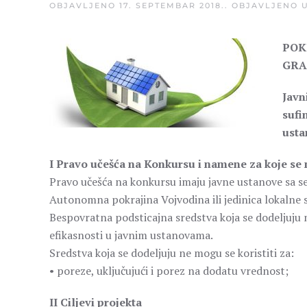
OBJAVLJENO
17. SEPTEMBAR 2018.
. OBJAVLJENO 
POK
GRA
Javn
sufi
ust
I Pravo učešća na Konkursu i namene za koje se 
Pravo učešća na konkursu imaju javne ustanove sa sedi
Autonomna pokrajina Vojvodina ili jedinica lokalne 
Bespovratna podsticajna sredstva koja se dodeljuju m
efikasnosti u javnim ustanovama.
Sredstva koja se dodeljuju ne mogu se koristiti za:
• poreze, uključujući i porez na dodatu vrednost;
II Ciljevi projekta