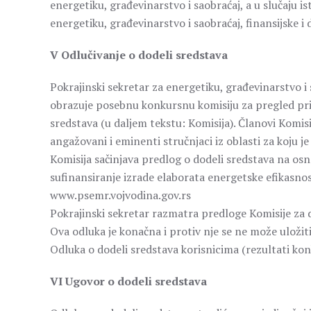
energetiku, građevinarstvo i saobraćaj, a u slučaju 
energetiku, građevinarstvo i saobraćaj, finansijske 
V Odlučivanje o dodeli sredstava
Pokrajinski sekretar za energetiku, građevinarstvo i
obrazuje posebnu konkursnu komisiju za pregled pr
sredstava (u daljem tekstu: Komisija). Članovi Komisi
angažovani i eminenti stručnjaci iz oblasti za koju j
Komisija sačinjava predlog o dodeli sredstava na osn
sufinansiranje izrade elaborata energetske efikasnos
www.psemr.vojvodina.gov.rs
Pokrajinski sekretar razmatra predloge Komisije za d
Ova odluka je konačna i protiv nje se ne može uložiti
Odluka o dodeli sredstava korisnicima (rezultati konk
VI Ugovor o dodeli sredstava