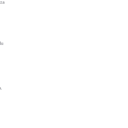
 za
lu
.