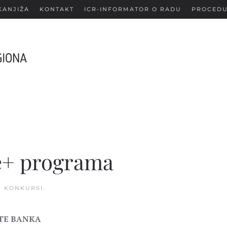
KANJIŽA
KONTAKT
ICR-INFORMATOR O RADU
PROCEDU
te+ programa
U
KONKURSI
.
TE BANKA