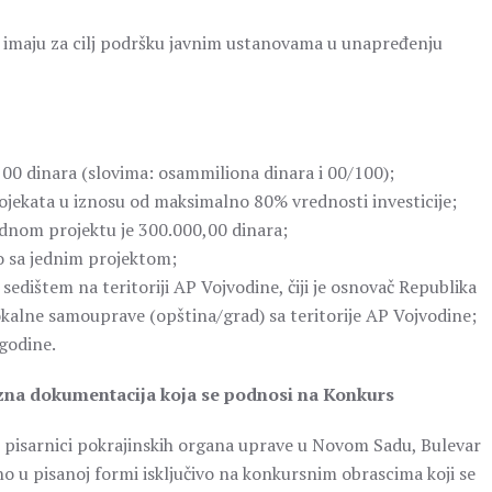
, imaju za cilj podršku javnim ustanovama u unapređenju
,00 dinara (slovima: osammiliona dinara i 00/100);
projekata u iznosu od maksimalno 80% vrednosti investicije;
jednom projektu je 300.000,00 dinara;
o sa jednim projektom;
sedištem na teritoriji AP Vojvodine, čiji je osnovač Republika
lokalne samouprave (opština/grad) sa teritorije AP Vojvodine;
 godine.
zna dokumentacija koja se podnosi na Konkurs
 pisarnici pokrajinskih organa uprave u Novom Sadu, Bulevar
no u pisanoj formi isključivo na konkursnim obrascima koji se