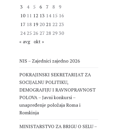
3
4
5
6
7
8
9
10
11
12
13
14
15
16
17
18
19
20
21
22
23
24
25
26
27
28
29
30
« avg
okt »
NIS – Zajednici zajedno 2026
POKRAJINSKI SEKRETARIJAT ZA
SOCIJALNU POLITIKU,
DEMOGRAFIJU I RAVNOPRAVNOST
POLOVA – Javni konkursi –
unapređenje položaja Roma i
Romkinja
MINISTARSTVO ZA BRIGU O SELU –