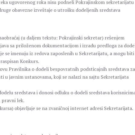
isteka ugovorenog roka nisu podneli Pokrajinskom sekretarijatu
i druge obavezne izveštaje o utrošku dodeljenih sredstava
 saobraćaj (u daljem tekstu: Pokrajinski sekretar) rešenjem
ijava sa priloženom dokumentacijom i izradu predloga za dode
je se imenuju iz redova zaposlenih u Sekretarijatu, a mogu biti
e raspisan Konkurs.
ovu Pravilnika o dodeli bespovratnih podsticajnih sredstava za
ti u javnim ustanovama, koji se nalazi na sajtu Sekretarijata
odelu sredstava i donosi odluku o dodeli sredstava korisnicima
 pravni lek.
ursa) objavljuje se na zvaničnoj internet adresi Sekretarijata.