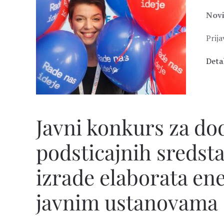
Novi
Prij
Detal
Javni konkurs za do
podsticajnih sredsta
izrade elaborata ene
javnim ustanovama