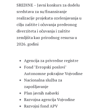
SREDINE – Javni konkurs za dodelu
sredstava za su/finansiranje
realizacije projekata ozelenjavanja u
cilju zaštite i očuvanja predeonog
diverziteta i očuvanja i zaštite
zemljišta kao prirodnog resursa u
2026. godini
Agencija za privredne registre
Fond "Evropski poslovi"
Autonomne pokrajine Vojvodine
Nacionalna služba za
zapošljavanje
Plan javnih nabavki
Razvojna agencija Vojvodine
Razvojni fond APV