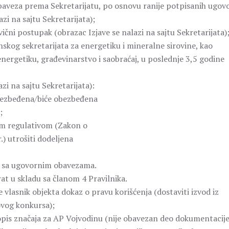
baveza prema Sekretarijatu, po osnovu ranije potpisanih ugovo
lazi na sajtu Sekretarijata);
vični postupak (obrazac Izjave se nalazi na sajtu Sekretarijata)
nskog sekretarijata za energetiku i mineralne sirovine, kao
nergetiku, građevinarstvo i saobraćaj, u poslednje 3,5 godine
zi na sajtu Sekretarijata):
obezbeđena/biće obezbeđena
;
om regulativom (Zakon o
) utrošiti dodeljena
adu sa ugovornim obavezama.
rat u skladu sa članom 4 Pravilnika.
 vlasnik objekta dokaz o pravu korišćenja (dostaviti izvod iz
 ovog konkursa);
pis značaja za AP Vojvodinu (nije obavezan deo dokumentacije