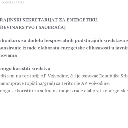
U
KONKURSI
.
RAJINSKI SEKRETARIJAT ZA ENERGETIKU,
ĐEVINARSTVO I SAOBRAĆAJ
i konkurs za dodelu bespovratnih podsticajnih sredstava 
nansiranje izrade elaborata energetske efikasnosti u javn
anovama
mogu koristiti sredstva
štem na teritoriji AP Vojvodine, čiji je osnovač Republika Srbi
samouprave (opština/grad) sa teritorije AP Vojvodine.
ogu se koristiti za sufinansiranje izrade elaborata energetske