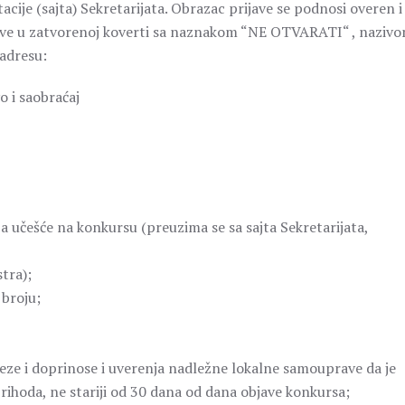
acije (sajta) Sekretarijata. Obrazac prijave se podnosi overen i
ave u zatvorenoj koverti sa naznakom “NE OTVARATI“ , nazivo
adresu:
o i saobraćaj
a učešće na konkursu (preuzima se sa sajta Sekretarijata,
stra);
 broju;
reze i doprinose i uverenja nadležne lokalne samouprave da je
rihoda, ne stariji od 30 dana od dana objave konkursa;