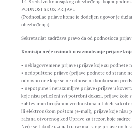
14. Sredstvo finansijskog obezbeđenja kojim podnosi
PODNOSI SE UZ PRIJAVU
(Podnosilac prijave kome je dodeljen ugovor je dužan
obezbeđenja).
Sekretarijat zadržava pravo da od podnosioca prijav
Komisija neće uzimati u razmatranje prijave koje
• neblagovremene prijave (prijave koje su podnete 
• nedopuštene prijave (prijave podnete od strane neo
odnosno one koje se ne odnose na konkursom pred
• nepotpune i nerazumljive prijave (prijave u kovert
koje nisu priloženi svi potrebni dokazi, prijave ko
zahtevanim brojčanim vrednostima u tabeli sa krit
ili elektronskom poštom (e-mail), prijave koje nis
računa otvorenog kod Uprave za trezor, koje sadrže 
Neće se takođe uzimati u razmatranje prijave onih sub