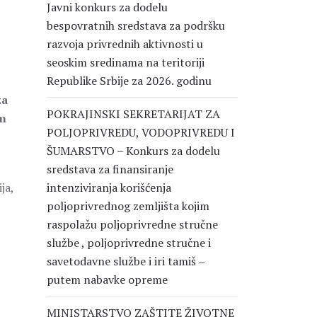
Javni konkurs za dodelu
bespovratnih sredstava za podršku
razvoja privrednih aktivnosti u
seoskim sredinama na teritoriji
Republike Srbije za 2026. godinu
za
POKRAJINSKI SEKRETARIJAT ZA
im
POLJOPRIVREDU, VODOPRIVREDU I
ŠUMARSTVO – Konkurs za dodelu
sredstava za finansiranje
ja,
intenziviranja korišćenja
poljoprivrednog zemljišta kojim
raspolažu poljoprivredne stručne
službe , poljoprivredne stručne i
savetodavne službe i iri tamiš ‒
putem nabavke opreme
MINISTARSTVO ZAŠTITE ŽIVOTNE