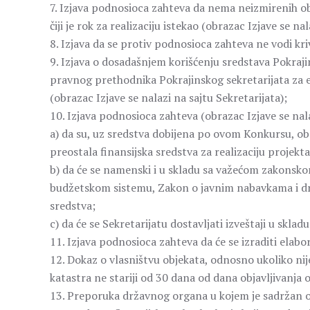
7. Izjava podnosioca zahteva da nema neizmirenih o
čiji je rok za realizaciju istekao (obrazac Izjave se na
8. Izjava da se protiv podnosioca zahteva ne vodi kri
9. Izjava o dosadašnjem korišćenju sredstava Pokraji
pravnog prethodnika Pokrajinskog sekretarijata za e
(obrazac Izjave se nalazi na sajtu Sekretarijata);
10. Izjava podnosioca zahteva (obrazac Izjave se nala
a) da su, uz sredstva dobijena po ovom Konkursu, 
preostala finansijska sredstva za realizaciju projekta
b) da će se namenski i u skladu sa važećom zakonsk
budžetskom sistemu, Zakon o javnim nabavkama i dr.
sredstva;
c) da će se Sekretarijatu dostavljati izveštaji u skl
11. Izjava podnosioca zahteva da će se izraditi elabo
12. Dokaz o vlasništvu objekata, odnosno ukoliko nije
katastra ne stariji od 30 dana od dana objavljivanja
13. Preporuka državnog organa u kojem je sadržan o