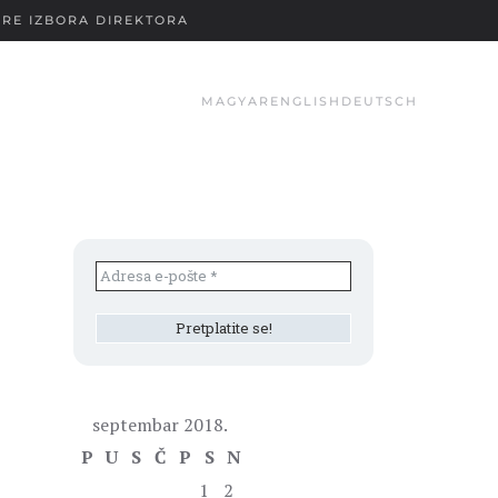
RE IZBORA DIREKTORA
MAGYAR
ENGLISH
DEUTSCH
septembar 2018.
P
U
S
Č
P
S
N
1
2