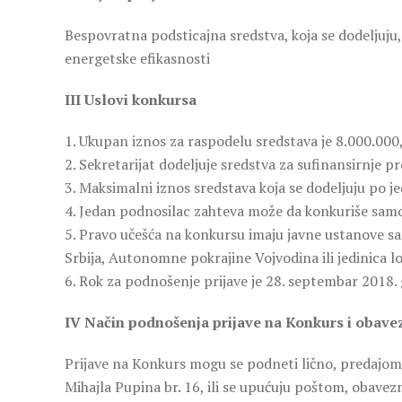
Bespovratna podsticajna sredstva, koja se dodeljuju
energetske efikasnosti
III Uslovi konkursa
1. Ukupan iznos za raspodelu sredstava je 8.000.000
2. Sekretarijat dodeljuje sredstva za sufinansirnje 
3. Maksimalni iznos sredstava koja se dodeljuju po 
4. Jedan podnosilac zahteva može da konkuriše sam
5. Pravo učešća na konkursu imaju javne ustanove sa 
Srbija, Autonomne pokrajine Vojvodina ili jedinica 
6. Rok za podnošenje prijave je 28. septembar 2018.
IV Način podnošenja prijave na Konkurs i obave
Prijave na Konkurs mogu se podneti lično, predajom
Mihajla Pupina br. 16, ili se upućuju poštom, obavez