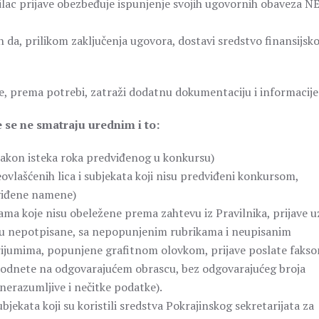
lac prijave obezbeđuje ispunjenje svojih ugovornih obaveza N
 da, prilikom zaključenja ugovora, dostavi sredstvo finansijsk
e, prema potrebi, zatraži dodatnu dokumentaciju i informacije
 se ne smatraju urednim i to:
nakon isteka roka predviđenog u konkursu)
vlašćenih lica i subjekata koji nisu predviđeni konkursom,
viđene namene)
ama koje nisu obeležene prema zahtevu iz Pravilnika, prijave u
je su nepotpisane, sa nepopunjenim rubrikama i neupisanim
erijumima, popunjene grafitnom olovkom, prijave poslate faks
u podnete na odgovarajućem obrascu, bez odgovarajućeg broja
nerazumljive i nečitke podatke).
jekata koji su koristili sredstva Pokrajinskog sekretarijata za