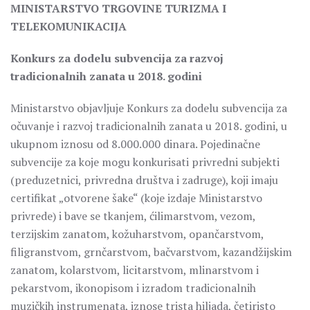
MINISTARSTVO TRGOVINE TURIZMA I
TELEKOMUNIKACIJA
Konkurs za dodelu subvencija za razvoj
tradicionalnih zanata u 2018. godini
Ministarstvo objavljuje Konkurs za dodelu subvencija za
očuvanje i razvoj tradicionalnih zanata u 2018. godini, u
ukupnom iznosu od 8.000.000 dinara. Pojedinačne
subvencije za koje mogu konkurisati privredni subjekti
(preduzetnici, privredna društva i zadruge), koji imaju
certifikat „otvorene šake“ (koje izdaje Ministarstvo
privrede) i bave se tkanjem, ćilimarstvom, vezom,
terzijskim zanatom, kožuharstvom, opančarstvom,
filigranstvom, grnčarstvom, bačvarstvom, kazandžijskim
zanatom, kolarstvom, licitarstvom, mlinarstvom i
pekarstvom, ikonopisom i izradom tradicionalnih
muzičkih instrumenata, iznose trista hiljada, četiristo