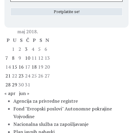
maj 2018.
P
U
S
Č
P
S
N
1
2
3
4
5
6
7
8
9
10
11
12
13
14
15
16
17
18
19
20
21
22
23
24
25
26
27
28
29
30
31
« apr
jun »
Agencija za privredne registre
Fond "Evropski poslovi" Autonomne pokrajine
Vojvodine
Nacionalna služba za zapošljavanje
Plan javnih nabavki