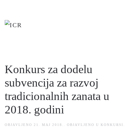
Skip
to
main
content
Konkurs za dodelu
subvencija za razvoj
tradicionalnih zanata u
2018. godini
OBJAVLJENO
21. MAJ 2018.
. OBJAVLJENO U
KONKURSI
.