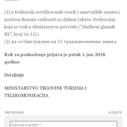
(1) u Evidenciji sertifikovanih starih i umetničkih zanata i
poslova domaće radinosti (u daljem tekstu: Evidencija)
koja se vodi u Ministarstvu privrede (“Službeni glasnik
RS“, broj 56/12) i
(2) да се баве једним од 15 традиционалних заната.
Rok za podnošenje prijava je petak 1. jun 2018.
godine.
Detaljnije
MINISTARSTVO TRGOVINE TURIZMA I
TELEKOMUNIKACIJA
PRETHODNO
SLEDEĆE