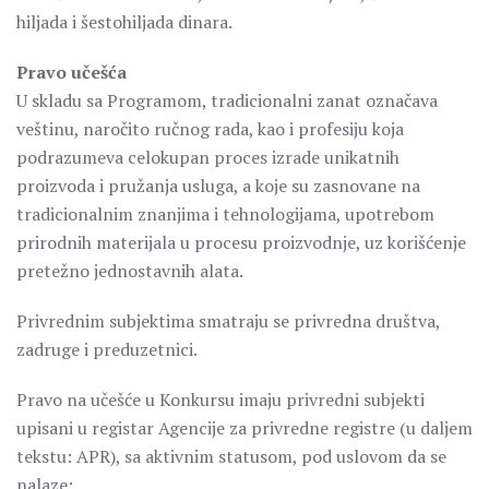
hiljada i šestohiljada dinara.
Pravo učešća
U skladu sa Programom, tradicionalni zanat označava
veštinu, naročito ručnog rada, kao i profesiju koja
podrazumeva celokupan proces izrade unikatnih
proizvoda i pružanja usluga, a koje su zasnovane na
tradicionalnim znanjima i tehnologijama, upotrebom
prirodnih materijala u procesu proizvodnje, uz korišćenje
pretežno jednostavnih alata.
Privrednim subjektima smatraju se privredna društva,
zadruge i preduzetnici.
Pravo na učešće u Konkursu imaju privredni subjekti
upisani u registar Agencije za privredne registre (u daljem
tekstu: APR), sa aktivnim statusom, pod uslovom da se
nalaze: