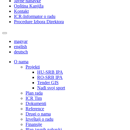
Javne nabavke
Opština Kanjiža
Kontakt
ICR-Informator o radu
Procedure Izbora Direktora
magyar
english
deutsch
О nama
Projekti
HU-SRB IPA
RO-SRB IPA
Tender GIS
Nađi svoj sport
Plan rada
ICR Tim
Dokumenti
Reference
Drugi o nama
Izveštaji o radu
Finansije
Plan javnih nabavki