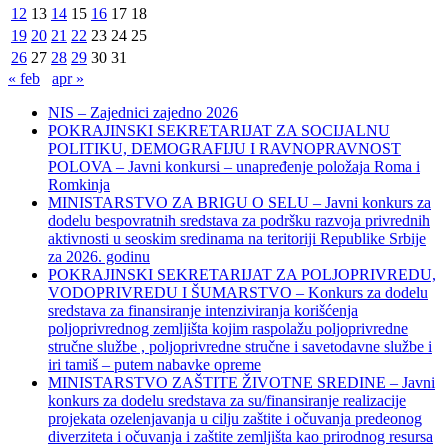
12
13
14
15
16
17
18
19
20
21
22
23
24
25
26
27
28
29
30
31
« feb
apr »
NIS – Zajednici zajedno 2026
POKRAJINSKI SEKRETARIJAT ZA SOCIJALNU
POLITIKU, DEMOGRAFIJU I RAVNOPRAVNOST
POLOVA – Javni konkursi – unapređenje položaja Roma i
Romkinja
MINISTARSTVO ZA BRIGU O SELU – Javni konkurs za
dodelu bespovratnih sredstava za podršku razvoja privrednih
aktivnosti u seoskim sredinama na teritoriji Republike Srbije
za 2026. godinu
POKRAJINSKI SEKRETARIJAT ZA POLJOPRIVREDU,
VODOPRIVREDU I ŠUMARSTVO – Konkurs za dodelu
sredstava za finansiranje intenziviranja korišćenja
poljoprivrednog zemljišta kojim raspolažu poljoprivredne
stručne službe , poljoprivredne stručne i savetodavne službe i
iri tamiš ‒ putem nabavke opreme
MINISTARSTVO ZAŠTITE ŽIVOTNE SREDINE – Javni
konkurs za dodelu sredstava za su/finansiranje realizacije
projekata ozelenjavanja u cilju zaštite i očuvanja predeonog
diverziteta i očuvanja i zaštite zemljišta kao prirodnog resursa