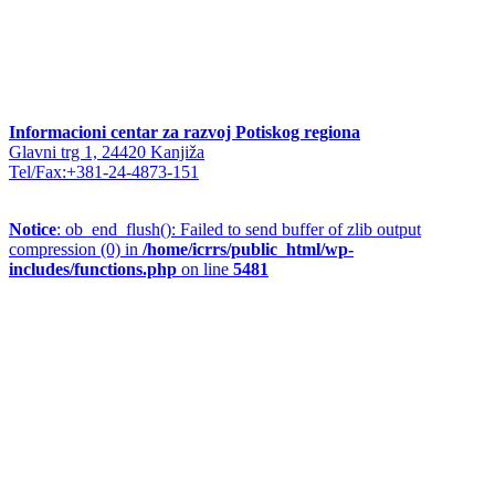
Informacioni centar za razvoj Potiskog regiona
Glavni trg 1, 24420 Kanjiža
Tel/Fax:+381-24-4873-151
Notice
: ob_end_flush(): Failed to send buffer of zlib output
compression (0) in
/home/icrrs/public_html/wp-
includes/functions.php
on line
5481