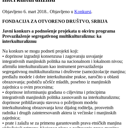
Objavljeno
6. mart 2018.
. Objavljeno u
Konkursi
.
FONDACIJA ZA OTVORENO DRUŠTVO, SRBIJA
Javni konkurs a podnošenje projekata u okviru programa
Prevazilaženje segregativnog multikulturalizma: ka
interkulturalizmu
Na konkurs se mogu podneti projekti koji:
• doprinose izgradnji konsenzusa i zagovaraju usvajanje
integrativnih manjinskih politika na nacionalnom i lokalnom nivou;
afirmišu interkulturalizam kao instrument prevazilaženja
segregativnog multikulturalizma i društvene (samo)izolacije manjina;
predlažu modele i dobre interkulturalne prakse, naročito u oblasti
obrazovanja; podstiču učešće mladih, posebno iz manjinskih
zajednica u ovim procesima;
• doprinose informisanju građana o ciljevima i principima
integrativnih manjinskih politika zasnovanih na interkulturalizmu;
doprinose približavanju stavova o poželjnom modelu
interkulturalnog obrazovanja kroz dijalog roditelja, prosvetnih
radnika i drugih zainteresovanih aktera iz većinske i manjinskih
zajednica;
• prate i zalažu se za primenu garantovanih prava etničkih manjina