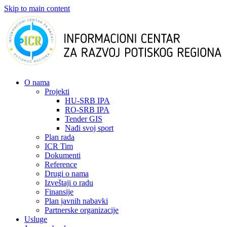
Skip to main content
О nama
Projekti
HU-SRB IPA
RO-SRB IPA
Tender GIS
Nađi svoj sport
Plan rada
ICR Tim
Dokumenti
Reference
Drugi o nama
Izveštaji o radu
Finansije
Plan javnih nabavki
Partnerske organizacije
Usluge