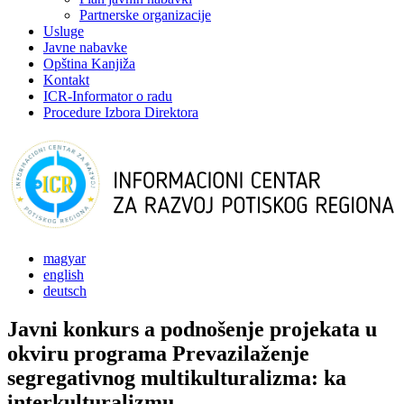
Partnerske organizacije
Usluge
Javne nabavke
Opština Kanjiža
Kontakt
ICR-Informator o radu
Procedure Izbora Direktora
magyar
english
deutsch
Javni konkurs a podnošenje projekata u
okviru programa Prevazilaženje
segregativnog multikulturalizma: ka
interkulturalizmu