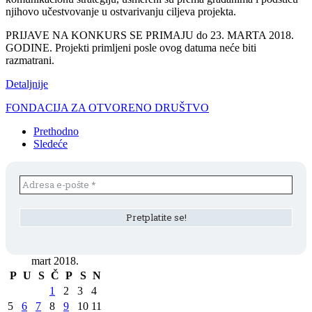
njihovo učestvovanje u ostvarivanju ciljeva projekta.
PRIJAVE NA KONKURS SE PRIMAJU do 23. MARTA 2018.
GODINE. Projekti primljeni posle ovog datuma neće biti
razmatrani.
Detaljnije
FONDACIJA ZA OTVORENO DRUŠTVO
Prethodno
Sledeće
mart 2018.
P
U
S
Č
P
S
N
1
2
3
4
5
6
7
8
9
10
11