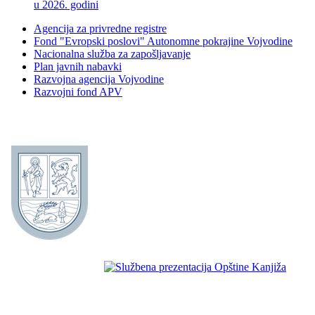
u 2026. godini
Agencija za privredne registre
Fond "Evropski poslovi" Autonomne pokrajine Vojvodine
Nacionalna služba za zapošljavanje
Plan javnih nabavki
Razvojna agencija Vojvodine
Razvojni fond APV