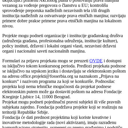
uključujući primenu Akcionog plana o poštovanju prava manjina
vezanog za vođenje pregovora o članstvu u EU; kontrolišu
sprovođenje preporuka nadležnih nezavisnih tela i/ili drugih
institucija nadležnih za ostvarivanje prava etničkih manjina; razvijaju
primere dobre prakse primene prava etničkih manjina na lokalnom
nivou.
Projekte mogu podneti organizacije i institucije građanskog društva
(udruženja građana, profesionalna udruženja, institucije kulture),
policy instituti, državni i lokalni organi vlasti, nezavisni državni
organi i nacionalni saveti nacionalnih manjina.
Formulari za prijavu projekata mogu se preuzeti
OVDE
i dostupni
su isključivo tokom konkursnog perioda. Predlozi projekata podnose
se isključivo na srpskom jeziku i dostavljaju se elektronskom poštom
na adresu office.projekti@fosserbia.org sa naznakom „Prijava na
konkurs“ i nazivom programa za koji se konkuriše. Podnosilac
projekta koji nema tehničke mogućnosti da projekat podnese
elektronskim putem može ga dostaviti poštom na adresu Fondacije
Kneginje Ljubice 14, 11000 Beograd.
Projekat mogu podneti pojedinačni pravni subjekti ili više pravnih
subjekata zajedno. Fondacija podržava projekte koji se realizuju na
teritoriji Republike Srbije.
Fondacija će dati prednost projektima koji koriste kreativne i
inovativne metodologije rada (novi aktivizam), imaju razrađenu
komunikacionu strategiju, usmereni su prema građanima i podstiču