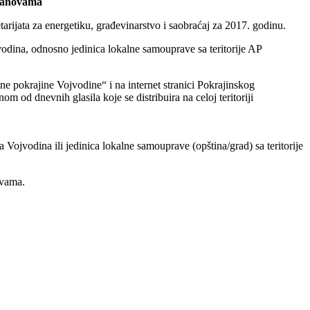
stanovama
arijata za energetiku, građevinarstvo i saobraćaj za 2017. godinu.
vodina, odnosno jedinica lokalne samouprave sa teritorije AP
 pokrajine Vojvodine“ i na internet stranici Pokrajinskog
om od dnevnih glasila koje se distribuira na celoj teritoriji
Vojvodina ili jedinica lokalne samouprave (opština/grad) sa teritorije
ovama.