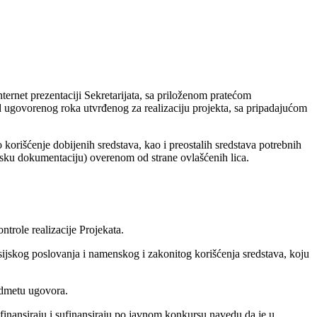
nternet prezentaciji Sekretarijata, sa priloženom pratećom
d ugovorenog roka utvrđenog za realizaciju projekta, sa pripadajućom
rišćenje dobijenih sredstava, kao i preostalih sredstava potrebnih
ijsku dokumentaciju) overenom od strane ovlašćenih lica.
trole realizacije Projekata.
ijskog poslovanja i namenskog i zakonitog korišćenja sredstava, koju
edmetu ugovora.
finansiraju i sufinansiraju po javnom konkursu navedu da je u