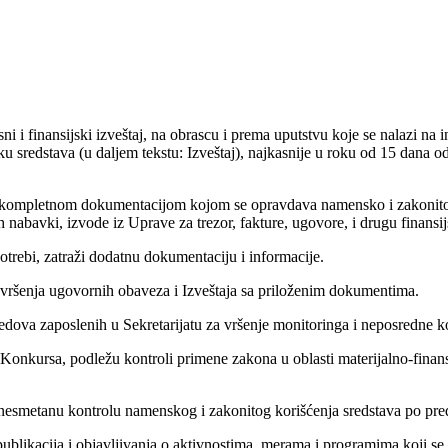
i i finansijski izveštaj, na obrascu i prema uputstvu koje se nalazi na i
u sredstava (u daljem tekstu: Izveštaj), najkasnije u roku od 15 dana o
sa kompletnom dokumentacijom kojom se opravdava namensko i zakonito ko
 nabavki, izvode iz Uprave za trezor, fakture, ugovore, i drugu finans
trebi, zatraži dodatnu dokumentaciju i informacije.
izvršenja ugovornih obaveza i Izveštaja sa priloženim dokumentima.
dova zaposlenih u Sekretarijatu za vršenje monitoringa i neposredne kon
onkursa, podležu kontroli primene zakona u oblasti materijalno-finans
 nesmetanu kontrolu namenskog i zakonitog korišćenja sredstava po pr
ublikacija i objavljivanja o aktivnostima, merama i programima koji se 