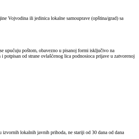
ine Vojvodina ili jedinica lokalne samouprave (opština/grad) sa
se upućuju poštom, obavezno u pisanoj formi isključivo na
n i potpisan od strane ovlašćenog lica podnosioca prijave u zatvorenoj
izvornih lokalnih javnih prihoda, ne stariji od 30 dana od dana