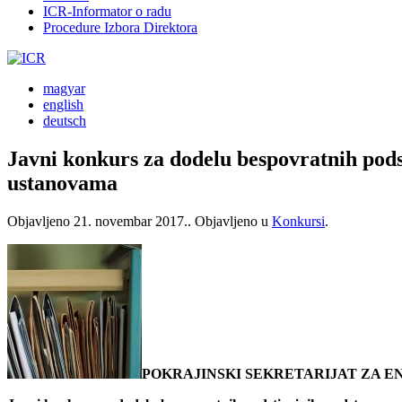
ICR-Informator o radu
Procedure Izbora Direktora
magyar
english
deutsch
Javni konkurs za dodelu bespovratnih podst
ustanovama
Objavljeno
21. novembar 2017.
. Objavljeno u
Konkursi
.
POKRAJINSKI SEKRETARIJAT ZA E