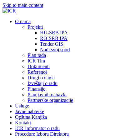
Skip to main content
О nama
Projekti
HU-SRB IPA
RO-SRB IPA
Tender GIS
Nađi svoj sport
Plan rada
ICR Tim
Dokumenti
Reference
Drugi o nama
Izveštaji o radu
Finansije
Plan javnih nabavki
Partnerske organizacije
Usluge
Javne nabavke
Opština Kanjiža
Kontakt
ICR-Informator o radu
Procedure Izbora Direktora