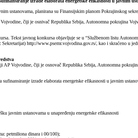
sufinansiranje izrade elaborata energetske efikasnosti u javnim u
javnim ustanovama, planirana su Finansijskim planom Pokrajinskog sekret
P Vojvodine, čiji je osnivač Republika Srbija, Autonomna pokrajina Voj
ursa. Tekst javnog konkursa objavljuje se u “Službenom listu Autonomne
: Sekretarijat) http://www.psemr.vojvodina.gov.rs/, kao i skraćeno u jedn
redstva
ji AP Vojvodine, čiji je osnovač Republika Srbija, Autonomna pokrajina 
a sufinansiranje izrade elaborata energetske efikasnosti u javnim ustan
odršku javnim ustanovama u unapređenju energetske efikasnosti
a: petmiliona dinara i 00/100);