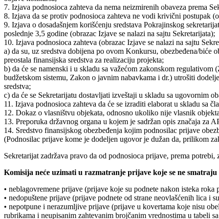
7. Izjava podnosioca zahteva da nema neizmirenih obaveza prema Sekretar
8. Izjava da se protiv podnosioca zahteva ne vodi krivični postupak (ob
9. Izjava o dosadašnjem korišćenju sredstava Pokrajinskog sekretarijat
poslednje 3,5 godine (obrazac Izjave se nalazi na sajtu Sekretarijata);
10. Izjava podnosioca zahteva (obrazac Izjave se nalazi na sajtu Sekret
a) da su, uz sredstva dobijena po ovom Konkursu, obezbeđena/biće 
preostala finansijska sredstva za realizaciju projekta;
b) da će se namenski i u skladu sa važećom zakonskom regulativom 
budžetskom sistemu, Zakon o javnim nabavkama i dr.) utrošiti dodelj
sredstva;
c) da će se Sekretarijatu dostavljati izveštaji u skladu sa ugovornim 
11. Izjava podnosioca zahteva da će se izraditi elaborat u skladu sa č
12. Dokaz o vlasništvu objekata, odnosno ukoliko nije vlasnik objekta 
13. Preporuka državnog organa u kojem je sadržan opis značaja za A
14. Sredstvo finansijskog obezbeđenja kojim podnosilac prijave 
(Podnosilac prijave kome je dodeljen ugovor je dužan da, prilikom za
Sekretarijat zadržava pravo da od podnosioca prijave, prema potrebi, 
Komisija neće uzimati u razmatranje prijave koje se ne smatraju 
• neblagovremene prijave (prijave koje su podnete nakon isteka roka
• nedopuštene prijave (prijave podnete od strane neovlašćenih lica 
• nepotpune i nerazumljive prijave (prijave u kovertama koje nisu obe
rubrikama i neupisanim zahtevanim brojčanim vrednostima u tabeli sa 