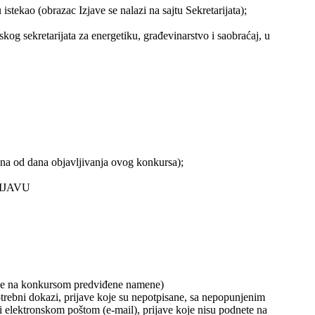
stekao (obrazac Izjave se nalazi na sajtu Sekretarijata);
kog sekretarijata za energetiku, građevinarstvo i saobraćaj, u
dana od dana objavljivanja ovog konkursa);
PRIJAVU
nose na konkursom predviđene namene)
otrebni dokazi, prijave koje su nepotpisane, sa nepopunjenim
i elektronskom poštom (e-mail), prijave koje nisu podnete na