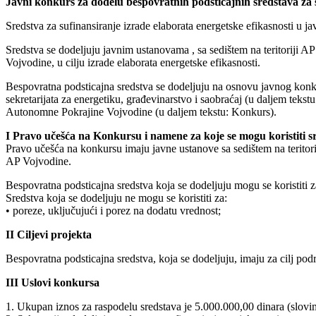
Javni konkurs za dodelu bespovratnih podsticajnih sredstava za 
Sredstva za sufinansiranje izrade elaborata energetske efikasnosti u 
Sredstva se dodeljuju javnim ustanovama , sa sedištem na teritoriji A
Vojvodine, u cilju izrade elaborata energetske efikasnosti.
Bespovratna podsticajna sredstva se dodeljuju na osnovu javnog konk
sekretarijata za energetiku, građevinarstvo i saobraćaj (u daljem tekstu
Autonomne Pokrajine Vojvodine (u daljem tekstu: Konkurs).
I Pravo učešća na Konkursu i namene za koje se mogu koristiti s
Pravo učešća na konkursu imaju javne ustanove sa sedištem na teritori
AP Vojvodine.
Bespovratna podsticajna sredstva koja se dodeljuju mogu se koristiti z
Sredstva koja se dodeljuju ne mogu se koristiti za:
• poreze, uključujući i porez na dodatu vrednost;
II Ciljevi projekta
Bespovratna podsticajna sredstva, koja se dodeljuju, imaju za cilj p
III Uslovi konkursa
1. Ukupan iznos za raspodelu sredstava je 5.000.000,00 dinara (slovim