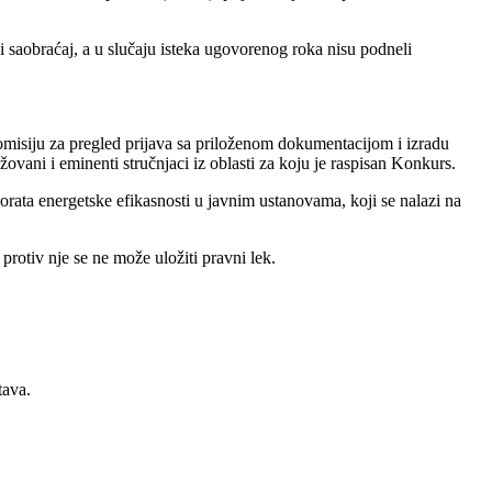
 i saobraćaj, a u slučaju isteka ugovorenog roka nisu podneli
komisiju za pregled prijava sa priloženom dokumentacijom i izradu
ovani i eminenti stručnjaci iz oblasti za koju je raspisan Konkurs.
orata energetske efikasnosti u javnim ustanovama, koji se nalazi na
rotiv nje se ne može uložiti pravni lek.
tava.