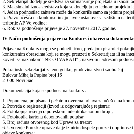
2. Sekretarijat dodeljuje sredstva za sufinansirnje projekata u iznosu
3. Maksimalni iznos sredstava koja se dodeljuju po jednom projektu j
4. Jedan podnosilac zahteva može da konkuriše samo sa jednim proje
5. Pravo učešća na konkursu imaju javne ustanove sa sedištem na terit
teritorije AP Vojvodine;
6. Rok za podnošenje prijave je 27. novembar 2017. godine.
IV Način podnošenja prijave na Konkurs i obavezna dokumentac
Prijave na Konkurs mogu se podneti lično, predajom pisarnici pokraj
konkursnim obrascima koji se mogu preuzeti u Sekretarijatu ili sa inte
koverti sa naznakom “NE OTVARATI“ , nazivom i adresom podnosioca
Pokrajinski sekretarijat za energetiku, građevinarstvo i saobraćaj
Bulevar Mihajla Pupina broj 16
21000 Novi Sad
Dokumentacija koja se podnosi na konkurs :
1. Popunjena, potpisana i pečatom overena prijava za učešće na konku
2. Potvrda o registraciji (izvod iz odgovarajućeg registra);
3. Fotokopija rešenja o poreskom indentifikacionom broju;
4. Fotokopija kartona deponovanih potpisa;
5. Broj računa otvorenog kod Uprave za trezor;
6. Uverenje Poreske uprave da je izmirio dospele poreze i doprinose i
objave konkursa;