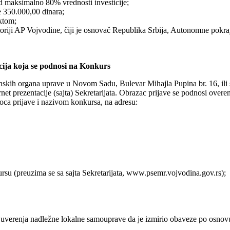
 od maksimalno 80% vrednosti investicije;
e 350.000,00 dinara;
ktom;
oriji AP Vojvodine, čiji je osnovač Republika Srbija, Autonomne pokraj
ija koja se podnosi na Konkurs
inskih organa uprave u Novom Sadu, Bulevar Mihajla Pupina br. 16, ili 
rnet prezentacije (sajta) Sekretarijata. Obrazac prijave se podnosi overe
 prijave i nazivom konkursa, na adresu:
rsu (preuzima se sa sajta Sekretarijata, www.psemr.vojvodina.gov.rs);
 uverenja nadležne lokalne samouprave da je izmirio obaveze po osnovu 