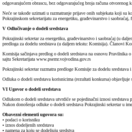
odgovarajućem obrascu, bez odgovarajućeg broja računa otvorenog kod
Neće se takođe uzimati u razmatranje prijave onih subjekata koji su kor
Pokrajinskom sekretarijatu za energetiku, građevinarstvo i saobraćaj, 
V Odlučivanje o dodeli sredstava
Pokrajinski sekretar za energetiku, građevinarstvo i saobraćaj (u dal
predloga za dodelu sredstava (u daljem tekstu: Komisija). Članovi Komi
Komisija sačinjava predlog o dodeli sredstava na osnovu Pravilnika o 
sajtu Sekretarijata www.psemr.vojvodina.gov.rs
Pokrajinski sekretar razmatra predloge Komisije za dodelu sredstava i
Odluka o dodeli sredstava korisnicima (rezultati konkursa) objavljuje s
VI Ugovor o dodeli sredstava
Odlukom o dodeli sredstava utvrdiće se pojedinačni iznosi sredstava p
Nakon donošenja odluke o dodeli sredstava Pokrajinski sekretar u ime 
Obavezni elementi ugovora su:
• podaci o korisniku
• iznos dodeljenih sredstava
• namena za koju se dodeljuju sredstva