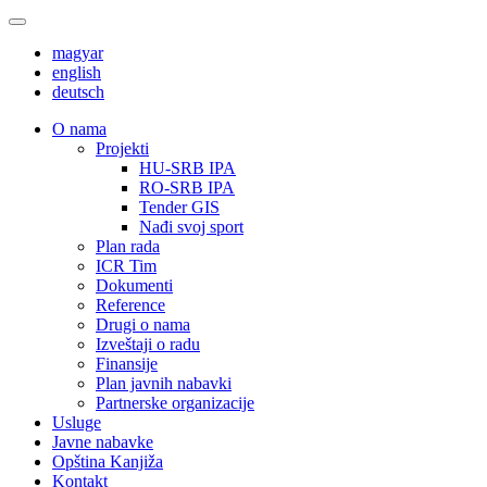
magyar
english
deutsch
О nama
Projekti
HU-SRB IPA
RO-SRB IPA
Tender GIS
Nađi svoj sport
Plan rada
ICR Tim
Dokumenti
Reference
Drugi o nama
Izveštaji o radu
Finansije
Plan javnih nabavki
Partnerske organizacije
Usluge
Javne nabavke
Opština Kanjiža
Kontakt