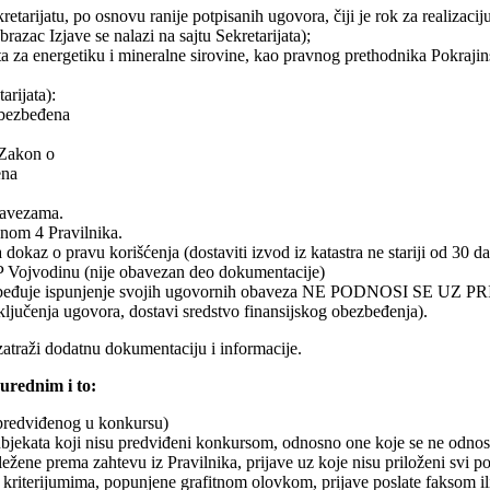
ijatu, po osnovu ranije potpisanih ugovora, čiji je rok za realizaciju i
razac Izjave se nalazi na sajtu Sekretarijata);
a za energetiku i mineralne sirovine, kao pravnog prethodnika Pokrajins
arijata):
obezbeđena
(Zakon o
ena
obavezama.
lanom 4 Pravilnika.
dokaz o pravu korišćenja (dostaviti izvod iz katastra ne stariji od 30 
P Vojvodinu (nije obavezan deo dokumentacije)
obezbeđuje ispunjenje svojih ugovornih obaveza NE PODNOSI SE UZ 
ključenja ugovora, dostavi sredstvo finansijskog obezbeđenja).
zatraži dodatnu dokumentaciju i informacije.
urednim i to:
 predviđenog u konkursu)
i subjekata koji nisu predviđeni konkursom, odnosno one koje se ne od
ležene prema zahtevu iz Pravilnika, prijave uz koje nisu priloženi svi p
kriterijumima, popunjene grafitnom olovkom, prijave poslate faksom il