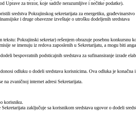
 Uprave za trezor, koje sadrže nerazumljive i nečitke podatke).
istili sredstva Pokrajinskog sekretarijata za energetiku, građevinarstvo
finansijske i druge obavezne izveštaje o utrošku dodeljenih sredstava
jem tekstu: Pokrajinski sekretar) rešenjem obrazuje posebnu konkursnu 
sije se imenuju iz redova zaposlenih u Sekretarijatu, a mogu biti angaž
dodeli bespovratnih podsticajnih sredstava za sufinansiranje izrade elab
 donosi odluku o dodeli sredstava korisnicima. Ova odluka je konačna i p
e na zvaničnoj internet adresi Sekretarijata.
o korisniku.
Sekretarijata zaključuje sa korisnikom sredstava ugovor o dodeli sreds