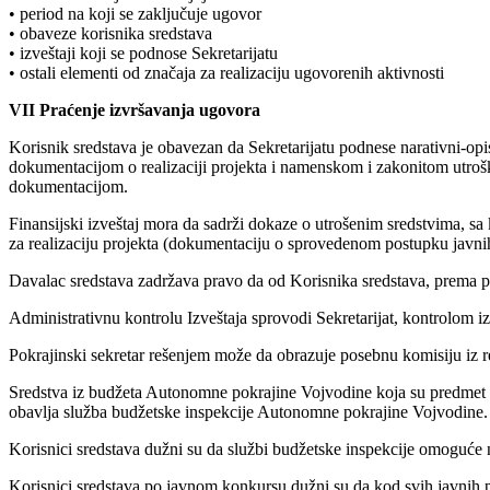
• period na koji se zaključuje ugovor
• obaveze korisnika sredstava
• izveštaji koji se podnose Sekretarijatu
• ostali elementi od značaja za realizaciju ugovorenih aktivnosti
VII Praćenje izvršavanja ugovora
Korisnik sredstava je obavezan da Sekretarijatu podnese narativni-opisn
dokumentacijom o realizaciji projekta i namenskom i zakonitom utrošk
dokumentacijom.
Finansijski izveštaj mora da sadrži dokaze o utrošenim sredstvima, 
za realizaciju projekta (dokumentaciju o sprovedenom postupku javnih
Davalac sredstava zadržava pravo da od Korisnika sredstava, prema po
Administrativnu kontrolu Izveštaja sprovodi Sekretarijat, kontrolom 
Pokrajinski sekretar rešenjem može da obrazuje posebnu komisiju iz re
Sredstva iz budžeta Autonomne pokrajine Vojvodine koja su predmet K
obavlja služba budžetske inspekcije Autonomne pokrajine Vojvodine.
Korisnici sredstava dužni su da službi budžetske inspekcije omoguće
Korisnici sredstava po javnom konkursu dužni su da kod svih javnih p