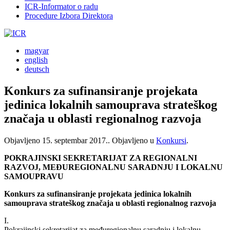
ICR-Informator o radu
Procedure Izbora Direktora
magyar
english
deutsch
Konkurs za sufinansiranje projekata
jedinica lokalnih samouprava strateškog
značaja u oblasti regionalnog razvoja
Objavljeno
15. septembar 2017.
. Objavljeno u
Konkursi
.
POKRAJINSKI SEKRETARIJAT ZA REGIONALNI
RAZVOJ, MEĐUREGIONALNU SARADNJU I LOKALNU
SAMOUPRAVU
Konkurs za sufinansiranje projekata jedinica lokalnih
samouprava strateškog značaja u oblasti regionalnog razvoja
I.
Pokrajinski sekretarijat za međuregionalnu saradnju i lokalnu