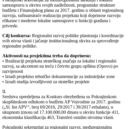
samoupravu u okviru svojih nadležnosti, programske strukture
budžeta i Finansijskog plana za 2017. godinu u oblasti regionalnog
razvoja, sufinansiraće realizaciju projekata koji doprinose razvoju
efikasne i moderne lokalne samouprave u funkciji građana i
privrede.
Cilj konkursa:
Regionalni razvoj politike planiranja i koordinacije
svih nivoa vlasti i jačanje institucionalnog okvira za sprovođenje
regionalne politike.
Aktivnosti na projektima treba da doprinesu:
• Realizaciji projekata strateškog značaja za lokalni i regionalni
razvoj, sa akcentom na treću i četvrtu grupu opština (Opovo) po
razvijenosti
• Izradi projektno tehničke dokumentacije za industrijske zone
• Izradi studija izvodljivosti za strateške projekte
II.
Sredstva opredeljena za Konkurs obezbeđena su Pokrajinskom
skupštinskom odlukom o budžetu AP Vojvodine za 2017. godinu
(„Sl. list APV“, broj 69/2016, 29/2017 i 39/2017-rebalans), u
ukupnom iznosu od 17.100.000,00 dinara u okviru funkcije 411,
ekonomska klasifikacija 463, Transferi ostalim nivoima vlasti.
Pokrajinski sekretarijat za regionalni razvoj, međuregionalnu