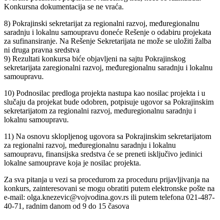
Konkursna dokumentacija se ne vraća.
8) Pokrajinski sekretarijat za regionalni razvoj, međuregionalnu
saradnju i lokalnu samoupravu doneće Rešenje o odabiru projekata
za sufinansiranje. Na Rešenje Sekretarijata ne može se uložiti žalba
ni druga pravna sredstva
9) Rezultati konkursa biće objavljeni na sajtu Pokrajinskog
sekretarijata zaregionalni razvoj, međuregionalnu saradnju i lokalnu
samoupravu.
10) Podnosilac predloga projekta nastupa kao nosilac projekta i u
slučaju da projekat bude odobren, potpisuje ugovor sa Pokrajinskim
sekretarijatom za regionalni razvoj, međuregionalnu saradnju i
lokalnu samoupravu.
11) Na osnovu sklopljenog ugovora sa Pokrajinskim sekretarijatom
za regionalni razvoj, međuregionalnu saradnju i lokalnu
samoupravu, finansijska sredstva će se preneti isključivo jedinici
lokalne samouprave koja je nosilac projekta.
Za sva pitanja u vezi sa procedurom za proceduru prijavljivanja na
konkurs, zainteresovani se mogu obratiti putem elektronske pošte na
e-mail: olga.knezevic@vojvodina.gov.rs ili putem telefona 021-487-
40-71, radnim danom od 9 do 15 časova