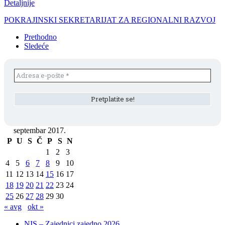
Detaljnije
POKRAJINSKI SEKRETARIJAT ZA REGIONALNI RAZVOJ
Prethodno
Sledeće
septembar 2017.
P
U
S
Č
P
S
N
1
2
3
4
5
6
7
8
9
10
11
12
13
14
15
16
17
18
19
20
21
22
23
24
25
26
27
28
29
30
« avg
okt »
NIS – Zajednici zajedno 2026