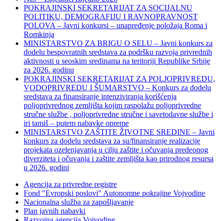
POKRAJINSKI SEKRETARIJAT ZA SOCIJALNU
POLITIKU, DEMOGRAFIJU I RAVNOPRAVNOST
POLOVA – Javni konkursi – unapređenje položaja Roma i
Romkinja
MINISTARSTVO ZA BRIGU O SELU – Javni konkurs za
dodelu bespovratnih sredstava za podršku razvoja privrednih
aktivnosti u seoskim sredinama na teritoriji Republike Srbije
za 2026. godinu
POKRAJINSKI SEKRETARIJAT ZA POLJOPRIVREDU,
VODOPRIVREDU I ŠUMARSTVO – Konkurs za dodelu
sredstava za finansiranje intenziviranja korišćenja
poljoprivrednog zemljišta kojim raspolažu poljoprivredne
stručne službe , poljoprivredne stručne i savetodavne službe i
iri tamiš ‒ putem nabavke opreme
MINISTARSTVO ZAŠTITE ŽIVOTNE SREDINE – Javni
konkurs za dodelu sredstava za su/finansiranje realizacije
projekata ozelenjavanja u cilju zaštite i očuvanja predeonog
diverziteta i očuvanja i zaštite zemljišta kao prirodnog resursa
u 2026. godini
Agencija za privredne registre
Fond "Evropski poslovi" Autonomne pokrajine Vojvodine
Nacionalna služba za zapošljavanje
Plan javnih nabavki
Razvojna agencija Vojvodine