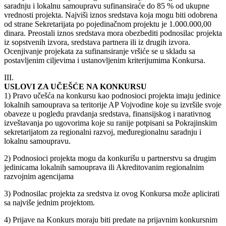
saradnju i lokalnu samoupravu sufinansiraće do 85 % od ukupne
vrednosti projekta. Najviši iznos sredstava koja mogu biti odobrena
od strane Sekretarijata po pojedinačnom projektu je 1.000.000,00
dinara. Preostali iznos sredstava mora obezbediti podnosilac projekta
iz sopstvenih izvora, sredstava partnera ili iz drugih izvora.
Ocenjivanje projekata za sufinansiranje vršiće se u skladu sa
postavljenim ciljevima i ustanovljenim kriterijumima Konkursa.
III.
USLOVI ZA UČEŠĆE NA KONKURSU
1) Pravo učešća na konkursu kao podnosioci projekta imaju jedinice
lokalnih samouprava sa teritorije AP Vojvodine koje su izvršile svoje
obaveze u pogledu pravdanja sredstava, finansijskog i narativnog
izveštavanja po ugovorima koje su ranije potpisani sa Pokrajinskim
sekretarijatom za regionalni razvoj, međuregionalnu saradnju i
lokalnu samoupravu.
2) Podnosioci projekta mogu da konkurišu u partnerstvu sa drugim
jedinicama lokalnih samouprava ili Akreditovanim regionalnim
razvojnim agencijama
3) Podnosilac projekta za sredstva iz ovog Konkursa može aplicirati
sa najviše jednim projektom.
4) Prijave na Konkurs moraju biti predate na prijavnim konkursnim