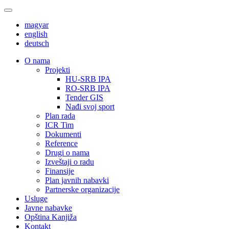
magyar
english
deutsch
О nama
Projekti
HU-SRB IPA
RO-SRB IPA
Tender GIS
Nađi svoj sport
Plan rada
ICR Tim
Dokumenti
Reference
Drugi o nama
Izveštaji o radu
Finansije
Plan javnih nabavki
Partnerske organizacije
Usluge
Javne nabavke
Opština Kanjiža
Kontakt