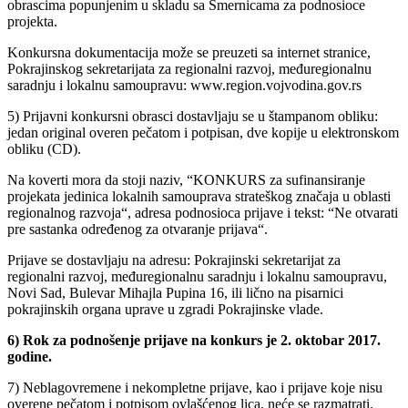
obrascima popunjenim u skladu sa Smernicama za podnosioce
projekta.
Konkursna dokumentacija može se preuzeti sa internet stranice,
Pokrajinskog sekretarijata za regionalni razvoj, međuregionalnu
saradnju i lokalnu samoupravu: www.region.vojvodina.gov.rs
5) Prijavni konkursni obrasci dostavljaju se u štampanom obliku:
jedan original overen pečatom i potpisan, dve kopije u elektronskom
obliku (CD).
Na koverti mora da stoji naziv, “KONKURS za sufinansiranje
projekata jedinica lokalnih samouprava strateškog značaja u oblasti
regionalnog razvoja“, adresa podnosioca prijave i tekst: “Ne otvarati
pre sastanka određenog za otvaranje prijava“.
Prijave se dostavljaju na adresu: Pokrajinski sekretarijat za
regionalni razvoj, međuregionalnu saradnju i lokalnu samoupravu,
Novi Sad, Bulevar Mihajla Pupina 16, ili lično na pisarnici
pokrajinskih organa uprave u zgradi Pokrajinske vlade.
6) Rok za podnošenje prijave na konkurs je 2. oktobar 2017.
godine.
7) Neblagovremene i nekompletne prijave, kao i prijave koje nisu
overene pečatom i potpisom ovlašćenog lica, neće se razmatrati.