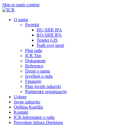
Skip to main content
О nama
Projekti
HU-SRB IPA
RO-SRB IPA
Tender GIS
Nađi svoj sport
Plan rada
ICR Tim
Dokumenti
Reference
Drugi o nama
Izveštaji o radu
Finansije
Plan javnih nabavki
Partnerske organizacije
Usluge
Javne nabavke
Opština Kanjiža
Kontakt
ICR-Informator o radu
Procedure Izbora Direktora