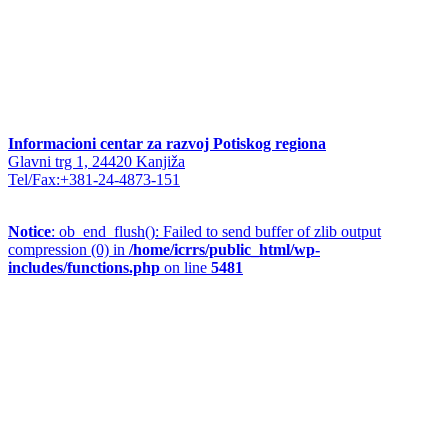
Informacioni centar za razvoj Potiskog regiona
Glavni trg 1, 24420 Kanjiža
Tel/Fax:+381-24-4873-151
Notice
: ob_end_flush(): Failed to send buffer of zlib output
compression (0) in
/home/icrrs/public_html/wp-
includes/functions.php
on line
5481