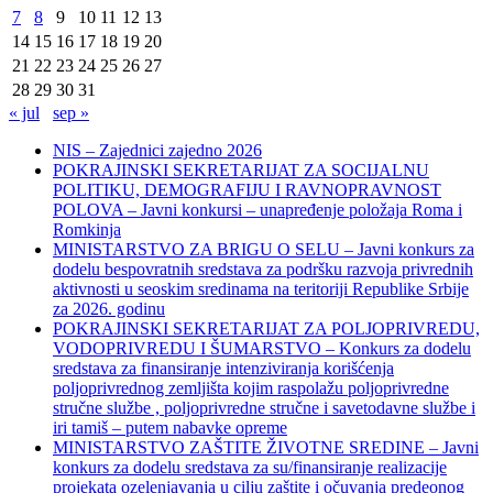
7
8
9
10
11
12
13
14
15
16
17
18
19
20
21
22
23
24
25
26
27
28
29
30
31
« jul
sep »
NIS – Zajednici zajedno 2026
POKRAJINSKI SEKRETARIJAT ZA SOCIJALNU
POLITIKU, DEMOGRAFIJU I RAVNOPRAVNOST
POLOVA – Javni konkursi – unapređenje položaja Roma i
Romkinja
MINISTARSTVO ZA BRIGU O SELU – Javni konkurs za
dodelu bespovratnih sredstava za podršku razvoja privrednih
aktivnosti u seoskim sredinama na teritoriji Republike Srbije
za 2026. godinu
POKRAJINSKI SEKRETARIJAT ZA POLJOPRIVREDU,
VODOPRIVREDU I ŠUMARSTVO – Konkurs za dodelu
sredstava za finansiranje intenziviranja korišćenja
poljoprivrednog zemljišta kojim raspolažu poljoprivredne
stručne službe , poljoprivredne stručne i savetodavne službe i
iri tamiš ‒ putem nabavke opreme
MINISTARSTVO ZAŠTITE ŽIVOTNE SREDINE – Javni
konkurs za dodelu sredstava za su/finansiranje realizacije
projekata ozelenjavanja u cilju zaštite i očuvanja predeonog