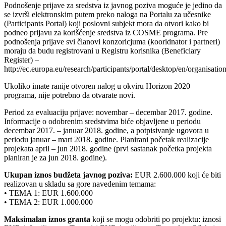
Podnošenje prijave za sredstva iz javnog poziva moguće je jedino da
se izvrši elektronskim putem preko naloga na Portalu za učesnike
(Participants Portal) koji poslovni subjekt mora da otvori kako bi
podneo prijavu za korišćenje sredstva iz COSME programa. Pre
podnošenja prijave svi članovi konzoricjuma (kooridnator i partneri)
moraju da budu registrovani u Registru korisnika (Beneficiary
Register) –
http://ec.europa.eu/research/participants/portal/desktop/en/organisation
Ukoliko imate ranije otvoren nalog u okviru Horizon 2020
programa, nije potrebno da otvarate novi.
Period za evaluaciju prijave: novembar – decembar 2017. godine.
Informacije o odobrenim sredstvima biće objavljene u periodu
decembar 2017. – januar 2018. godine, a potpisivanje ugovora u
periodu januar – mart 2018. godine. Planirani početak realizacije
projekata april – jun 2018. godine (prvi sastanak početka projekta
planiran je za jun 2018. godine).
Ukupan iznos budžeta javnog poziva:
EUR 2.600.000 koji će biti
realizovan u skladu sa gore navedenim temama:
• TEMA 1: EUR 1.600.000
• TEMA 2: EUR 1.000.000
Maksimalan iznos granta
koji se mogu odobriti po projektu: iznosi