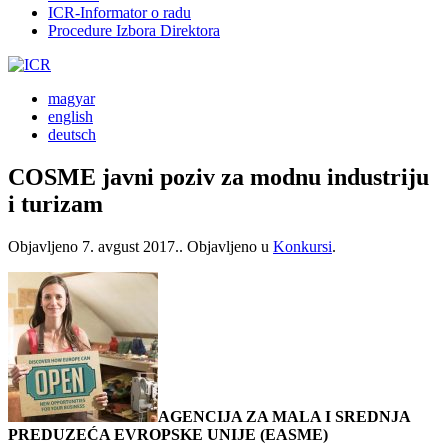
ICR-Informator o radu
Procedure Izbora Direktora
magyar
english
deutsch
COSME javni poziv za modnu industriju
i turizam
Objavljeno
7. avgust 2017.
. Objavljeno u
Konkursi
.
AGENCIJA ZA MALA I SREDNJA
PREDUZEĆA EVROPSKE UNIJE (EASME)