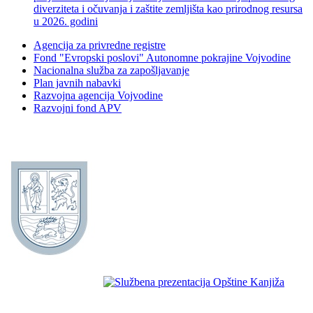
diverziteta i očuvanja i zaštite zemljišta kao prirodnog resursa
u 2026. godini
Agencija za privredne registre
Fond "Evropski poslovi" Autonomne pokrajine Vojvodine
Nacionalna služba za zapošljavanje
Plan javnih nabavki
Razvojna agencija Vojvodine
Razvojni fond APV