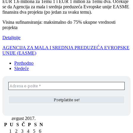
EUR 1.6 miliona za Temu 1 i EUR 1 milion za Temu dva. Očekuje
se da Agencija za mala i srednja preduzeća Evropske unije EASME
finansira dva projekta (po jedan za svaku temu).
Visina sufinansiranja: maksimalno do 75% ukupne vrednosti
projekta
Detaljnije
AGENCIJA ZA MALA I SREDNJA PREDUZEĆA EVROPSKE
UNIJE (EASME)
Prethodno
Sledeće
avgust 2017.
P
U
S
Č
P
S
N
1
2
3
4
5
6