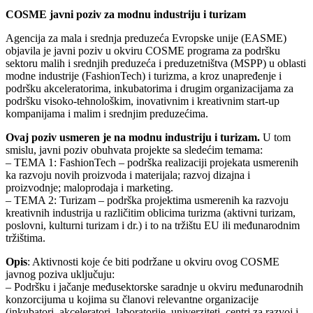
COSME javni poziv za modnu industriju i turizam
Agencija za mala i srednja preduzeća Evropske unije (EASME)
objavila je javni poziv u okviru COSME programa za podršku
sektoru malih i srednjih preduzeća i preduzetništva (MSPP) u oblasti
modne industrije (FashionTech) i turizma, a kroz unapređenje i
podršku akceleratorima, inkubatorima i drugim organizacijama za
podršku visoko-tehnološkim, inovativnim i kreativnim start-up
kompanijama i malim i srednjim preduzećima.
Ovaj poziv usmeren je na modnu industriju i turizam.
U tom
smislu, javni poziv obuhvata projekte sa sledećim temama:
– TEMA 1: FashionTech – podrška realizaciji projekata usmerenih
ka razvoju novih proizvoda i materijala; razvoj dizajna i
proizvodnje; maloprodaja i marketing.
– TEMA 2: Turizam – podrška projektima usmerenih ka razvoju
kreativnih industrija u različitim oblicima turizma (aktivni turizam,
poslovni, kulturni turizam i dr.) i to na tržištu EU ili međunarodnim
tržištima.
Opis
: Aktivnosti koje će biti podržane u okviru ovog COSME
javnog poziva uključuju:
– Podršku i jačanje međusektorske saradnje u okviru međunarodnih
konzorcijuma u kojima su članovi relevantne organizacije
(inkubatori, akceleratori, laboratorije, univerziteti, centri za razvoj i