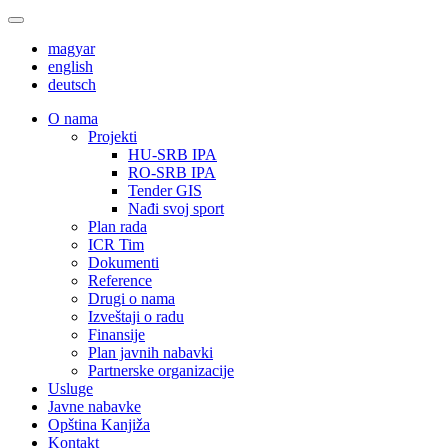
magyar
english
deutsch
О nama
Projekti
HU-SRB IPA
RO-SRB IPA
Tender GIS
Nađi svoj sport
Plan rada
ICR Tim
Dokumenti
Reference
Drugi o nama
Izveštaji o radu
Finansije
Plan javnih nabavki
Partnerske organizacije
Usluge
Javne nabavke
Opština Kanjiža
Kontakt