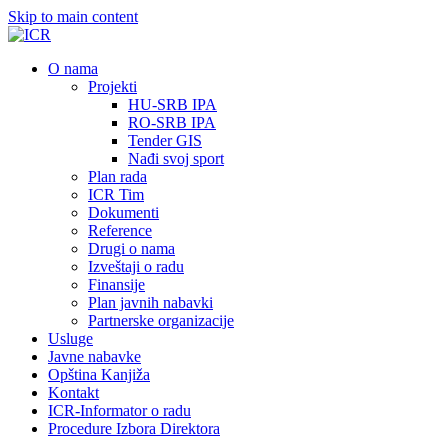
Skip to main content
О nama
Projekti
HU-SRB IPA
RO-SRB IPA
Tender GIS
Nađi svoj sport
Plan rada
ICR Tim
Dokumenti
Reference
Drugi o nama
Izveštaji o radu
Finansije
Plan javnih nabavki
Partnerske organizacije
Usluge
Javne nabavke
Opština Kanjiža
Kontakt
ICR-Informator o radu
Procedure Izbora Direktora