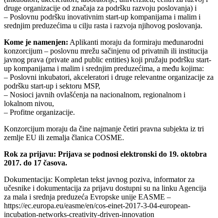
druge organizacije od značaja za podršku razvoju poslovanja) i
– Poslovnu podršku inovativnim start-up kompanijama i malim i
srednjim preduzećima u cilju rasta i razvoja njihovog poslovanja.
Kome je namenjen:
Aplikanti moraju da formiraju međunarodni
konzorcijum – poslovnu mrežu sačinjenu od privatnih ili institucija
javnog prava (private and public entities) koji pružaju podršku start-
up kompanijama i malim i srednjim preduzećima, a među kojima:
– Poslovni inkubatori, akceleratori i druge relevantne organizacije za
podršku start-up i sektoru MSP,
– Nosioci javnih ovlašćenja na nacionalnom, regionalnom i
lokalnom nivou,
– Profitne organizacije.
Konzorcijum moraju da čine najmanje četiri pravna subjekta iz tri
zemlje EU ili zemalja članica COSME.
Rok za prijavu: Prijava se podnosi elektronski do 19. oktobra
2017. do 17 časova.
Dokumentacija: Kompletan tekst javnog poziva, informator za
učesnike i dokumentacija za prijavu dostupni su na linku Agencija
za mala i srednja preduzeća Evropske unije EASME –
https://ec.europa.eu/easme/en/cos-einet-2017-3-04-european-
incubation-networks-creativity-driven-innovation