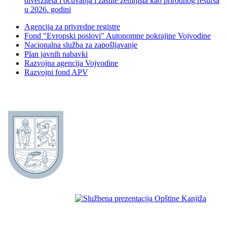
diverziteta i očuvanja i zaštite zemljišta kao prirodnog resursa
u 2026. godini
Agencija za privredne registre
Fond "Evropski poslovi" Autonomne pokrajine Vojvodine
Nacionalna služba za zapošljavanje
Plan javnih nabavki
Razvojna agencija Vojvodine
Razvojni fond APV