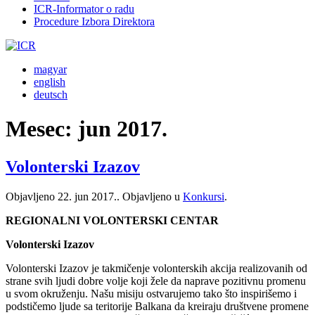
ICR-Informator o radu
Procedure Izbora Direktora
magyar
english
deutsch
Mesec:
jun 2017.
Volonterski Izazov
Objavljeno
22. jun 2017.
. Objavljeno u
Konkursi
.
REGIONALNI VOLONTERSKI CENTAR
Volonterski Izazov
Volonterski Izazov je takmičenje volonterskih akcija realizovanih od
strane svih ljudi dobre volje koji žele da naprave pozitivnu promenu
u svom okruženju. Našu misiju ostvarujemo tako što inspirišemo i
podstičemo ljude sa teritorije Balkana da kreiraju društvene promene