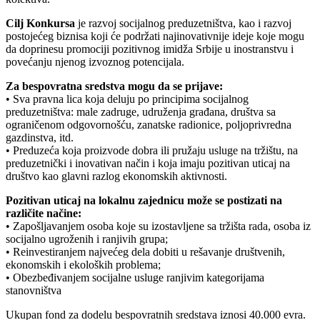
Cilj Konkursa
je razvoj socijalnog preduzetništva, kao i razvoj
postojećeg biznisa koji će podržati najinovativnije ideje koje mogu
da doprinesu promociji pozitivnog imidža Srbije u inostranstvu i
povećanju njenog izvoznog potencijala.
Za bespovratna sredstva mogu da se prijave:
• Sva pravna lica koja deluju po principima socijalnog
preduzetništva: male zadruge, udruženja građana, društva sa
ograničenom odgovornošću, zanatske radionice, poljoprivredna
gazdinstva, itd.
• Preduzeća koja proizvode dobra ili pružaju usluge na tržištu, na
preduzetnički i inovativan način i koja imaju pozitivan uticaj na
društvo kao glavni razlog ekonomskih aktivnosti.
Pozitivan uticaj na lokalnu zajednicu može se postizati na
različite načine:
• Zapošljavanjem osoba koje su izostavljene sa tržišta rada, osoba iz
socijalno ugroženih i ranjivih grupa;
• Reinvestiranjem najvećeg dela dobiti u rešavanje društvenih,
ekonomskih i ekoloških problema;
• Obezbeđivanjem socijalne usluge ranjivim kategorijama
stanovništva
Ukupan fond za dodelu bespovratnih sredstava iznosi 40.000 evra.