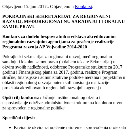
Objavljeno
15. jun 2017.
. Objavljeno u
Konkursi
.
POKRAJINSKI SEKRETARIJAT ZA REGIONALNI
RAZVOJ, MEĐUREGIONALNU SARADNJU I LOKALNU
SAMOUPRAVU
Konkurs za dodelu bespovratnih sredstava akreditovanim
regionalnim razvojnim agencijama za praćenje realizacije
Programa razvoja AP Vojvodine 2014-2020
Pokrajinski sekretarijat za regionalni razvoj, međuregionalnu
saradnju i lokalnu samoupravu (u daljem tekstu: Sekretarijat) u
okviru svojih nadležnosti, odobrene Programske strukture za 2017.
godinu i Finansijskog plana za 2017. godinu, realizuje Program
stručne, finansijske i administrativne podrške merama i projektima u
oblasti regionalnog razvoja putem sufinansiranja realizacije
projekata akreditovanih regionalnih razvojnih agencija.
Opšti cilj konkursa:
Jačanje institucionalnog okvira i
uspostavljanje održive administrativne strukture na lokalnom nivou
za sprovođenje regionalne politike.
Specifični ciljevi:
Kreiranje okvira za praćenje pripreme i sprovođenja projekata