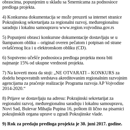
obrascima, popunjenim u skladu sa Smernicama za podnosioce
predloga projekta.
4) Konkursna dokumentacija se može preuzeti sa internet stranice
Pokrajinskog sekretarijata za regionalni razvoj, međuregionalnu
saradnju i lokalnu samoupravu www.region.vojvodina.gov.rs
5) Popunjeni obrasci konkursne dokumentacije dostavljaju se u
štampanom obliku – original overen pečatom i potpisan od strane
ovlašćenog lica i u elektronskom obliku (CD).
6) Sopstveno učešće podnosioca predloga projekta mora biti
najmanje 15% od ukupne vrednosti projekta.
7) Na koverti mora da stoji: „NE OTVARATI – KONKURS za
dodelu bespovratnih sredstava akreditovanim regionalnim razvojnim
agencijama za praćenje realizacije Programa razvoja AP Vojvodine
2014-2020.“
8) Prijave se dostavljaju na adresu: Pokrajinski sekretarijat za
regionalni razvoj, međuregionalnu saradnju i lokalnu samoupravu,
Novi Sad, Bulevar Mihajla Pupina 16, poštom ili lično na pisarnici
pokrajinskih organa uprave u zgradi Pokrajinske vlade.
9) Rok za predaju predloga projekta je 30. juni 2017. godine.