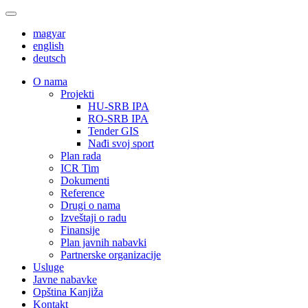
magyar
english
deutsch
О nama
Projekti
HU-SRB IPA
RO-SRB IPA
Tender GIS
Nađi svoj sport
Plan rada
ICR Tim
Dokumenti
Reference
Drugi o nama
Izveštaji o radu
Finansije
Plan javnih nabavki
Partnerske organizacije
Usluge
Javne nabavke
Opština Kanjiža
Kontakt