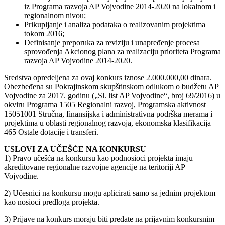
iz Programa razvoja AP Vojvodine 2014-2020 na lokalnom i
regionalnom nivou;
Prikupljanje i analiza podataka o realizovanim projektima
tokom 2016;
Definisanje preporuka za reviziju i unapređenje procesa
sprovođenja Akcionog plana za realizaciju prioriteta Programa
razvoja AP Vojvodine 2014-2020.
Sredstva opredeljena za ovaj konkurs iznose 2.000.000,00 dinara.
Obezbeđena su Pokrajinskom skupštinskom odlukom o budžetu AP
Vojvodine za 2017. godinu („Sl. list AP Vojvodine“, broj 69/2016) u
okviru Programa 1505 Regionalni razvoj, Programska aktivnost
15051001 Stručna, finansijska i administrativna podrška merama i
projektima u oblasti regionalnog razvoja, ekonomska klasifikacija
465 Ostale dotacije i transferi.
USLOVI ZA UČEŠĆE NA KONKURSU
1) Pravo učešća na konkursu kao podnosioci projekta imaju
akreditovane regionalne razvojne agencije na teritoriji AP
Vojvodine.
2) Učesnici na konkursu mogu aplicirati samo sa jednim projektom
kao nosioci predloga projekta.
3) Prijave na konkurs moraju biti predate na prijavnim konkursnim