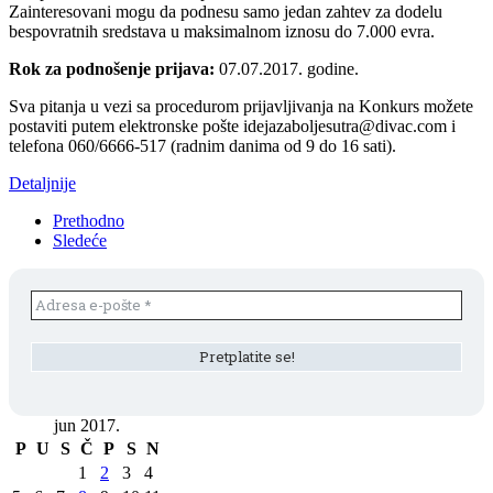
Zainteresovani mogu da podnesu samo jedan zahtev za dodelu
bespovratnih sredstava u maksimalnom iznosu do 7.000 evra.
Rok za podnošenje prijava:
07.07.2017. godine.
Sva pitanja u vezi sa procedurom prijavljivanja na Konkurs možete
postaviti putem elektronske pošte idejazaboljesutra@divac.com i
telefona 060/6666-517 (radnim danima od 9 do 16 sati).
Detaljnije
Prethodno
Sledeće
jun 2017.
P
U
S
Č
P
S
N
1
2
3
4