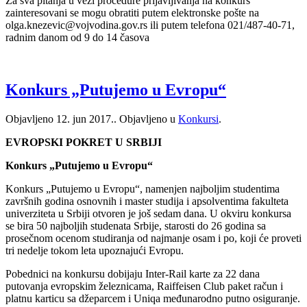
Za sva pitanja u vezi procedure prijavljivanja na konkurs
zainteresovani se mogu obratiti putem elektronske pošte na
olga.knezevic@vojvodina.gov.rs ili putem telefona 021/487-40-71,
radnim danom od 9 do 14 časova
Konkurs „Putujemo u Evropu“
Objavljeno
12. jun 2017.
. Objavljeno u
Konkursi
.
EVROPSKI POKRET U SRBIJI
Konkurs „Putujemo u Evropu“
Konkurs „Putujemo u Evropu“, namenjen najboljim studentima
završnih godina osnovnih i master studija i apsolventima fakulteta
univerziteta u Srbiji otvoren je još sedam dana. U okviru konkursa
se bira 50 najboljih studenata Srbije, starosti do 26 godina sa
prosečnom ocenom studiranja od najmanje osam i po, koji će proveti
tri nedelje tokom leta upoznajući Evropu.
Pobednici na konkursu dobijaju Inter-Rail karte za 22 dana
putovanja evropskim železnicama, Raiffeisen Club paket račun i
platnu karticu sa džeparcem i Uniqa međunarodno putno osiguranje.