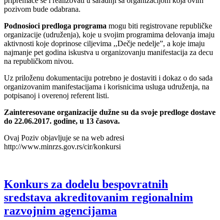
pripremaće se i realizovati u saradnji sa organizacijom koja ovim
pozivom bude odabrana.
Podnosioci predloga programa
mogu biti registrovane republičke
organizacije (udruženja), koje u svojim programima delovanja imaju
aktivnosti koje doprinose ciljevima ,,Dečje nedelje”, a koje imaju
najmanje pet godina iskustva u organizovanju manifestacija za decu
na republičkom nivou.
Uz priloženu dokumentaciju potrebno je dostaviti i dokaz o do sada
organizovanim manifestacijama i korisnicima usluga udruženja, na
potpisanoj i overenoj referent listi.
Zainteresovane organizacije dužne su da svoje predloge dostave
do 22.06.2017. godine, u 13 časova.
Ovaj Poziv objavljuje se na web adresi
http://www.minrzs.gov.rs/cir/konkursi
Konkurs za dodelu bespovratnih
sredstava akreditovanim regionalnim
razvojnim agencijama