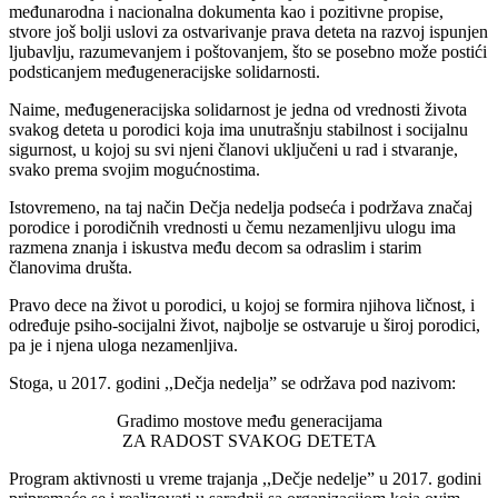
međunarodna i nacionalna dokumenta kao i pozitivne propise,
stvore još bolji uslovi za ostvarivanje prava deteta na razvoj ispunjen
ljubavlju, razumevanjem i poštovanjem, što se posebno može postići
podsticanjem međugeneracijske solidarnosti.
Naime, međugeneracijska solidarnost je jedna od vrednosti života
svakog deteta u porodici koja ima unutrašnju stabilnost i socijalnu
sigurnost, u kojoj su svi njeni članovi uključeni u rad i stvaranje,
svako prema svojim mogućnostima.
Istovremeno, na taj način Dečja nedelja podseća i podržava značaj
porodice i porodičnih vrednosti u čemu nezamenljivu ulogu ima
razmena znanja i iskustva među decom sa odraslim i starim
članovima društa.
Pravo dece na život u porodici, u kojoj se formira njihova ličnost, i
određuje psiho-socijalni život, najbolje se ostvaruje u široj porodici,
pa je i njena uloga nezamenljiva.
Stoga, u 2017. godini ,,Dečja nedelja” se održava pod nazivom:
Gradimo mostove među generacijama
ZA RADOST SVAKOG DETETA
Program aktivnosti u vreme trajanja ,,Dečje nedelje” u 2017. godini