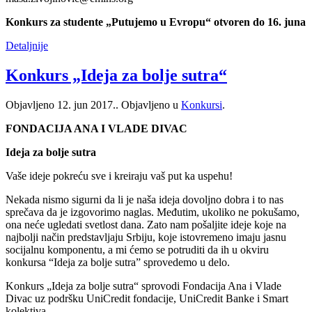
Konkurs za studente „Putujemo u Evropu“ otvoren do 16. juna
Detaljnije
Konkurs „Ideja za bolje sutra“
Objavljeno
12. jun 2017.
. Objavljeno u
Konkursi
.
FONDACIJA ANA I VLADE DIVAC
Ideja za bolje sutra
Vaše ideje pokreću sve i kreiraju vaš put ka uspehu!
Nekada nismo sigurni da li je naša ideja dovoljno dobra i to nas
sprečava da je izgovorimo naglas. Međutim, ukoliko ne pokušamo,
ona neće ugledati svetlost dana. Zato nam pošaljite ideje koje na
najbolji način predstavljaju Srbiju, koje istovremeno imaju jasnu
socijalnu komponentu, a mi ćemo se potruditi da ih u okviru
konkursa “Ideja za bolje sutra” sprovedemo u delo.
Konkurs „Ideja za bolje sutra“ sprovodi Fondacija Ana i Vlade
Divac uz podršku UniCredit fondacije, UniCredit Banke i Smart
kolektiva.