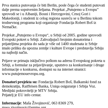
Prva stanica putovanja će biti Berlin, posle čega će studenti putovati
dalje prema sopstvenim željama. Projekat „Putujemo u Evropu”
sprovodi se i u Albaniji, Bosni i Hercegovini, Crnoj Gori i
Makedoniji, i studenti iz celog regiona susreću se u Berlinu tokom
trodnevnog programa koji organizuje Fondacija Robert Boš iz
Nemačke.
Projekat „Putujemo u Evropu“, u Srbiji od 2005. godine sprovodi
Evropski pokret u Srbiji. Zahvaljujući brojnim donatorima i
prijateljima projekta do sada je više od 1400 studenata iz Srbije
imalo priliku da upozna zemlje i kulture Evrope i predstavlja Srbiju
na najbolji način.
Prijave se primaju isključivo poštom na adresu Evropskog pokreta u
Srbiji, a formular za prijavljivanje, uputstvo za konkurisanje i druge
informacije o konkursu, dostupni su na internet stranici:
www.putujemouevropu.org.
Donatori projekta su:
Fondacija Robert Boš, Balkanski fond za
demokratiju, Raiffeisen Banka, Uniqa osiguranje i Srbija Voz.
Medijski pokrovitelji je MTV Srbija.
Prijatelj je EU info centar.
Informacije
: Maša Živojinović, 063 8369 279,
masa.zivojinovic@emins.org