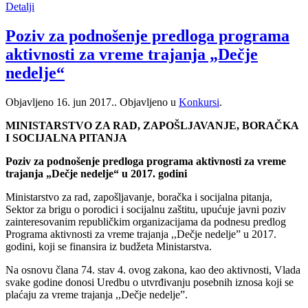
Detalji
Poziv za podnošenje predloga programa
aktivnosti za vreme trajanja „Dečje
nedelje“
Objavljeno
16. jun 2017.
. Objavljeno u
Konkursi
.
MINISTARSTVO ZA RAD, ZAPOŠLJAVANJE, BORAČKA
I SOCIJALNA PITANJA
Poziv za podnošenje predloga programa aktivnosti za vreme
trajanja „Dečje nedelje“ u 2017. godini
Ministarstvo za rad, zapošljavanje, boračka i socijalna pitanja,
Sektor za brigu o porodici i socijalnu zaštitu, upućuje javni poziv
zainteresovanim republičkim organizacijama da podnesu predlog
Programa aktivnosti za vreme trajanja ,,Dečje nedelje” u 2017.
godini, koji se finansira iz budžeta Ministarstva.
Na osnovu člana 74. stav 4. ovog zakona, kao deo aktivnosti, Vlada
svake godine donosi Uredbu o utvrđivanju posebnih iznosa koji se
plaćaju za vreme trajanja ,,Dečje nedelje”.