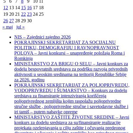
5
6
7
8
9
10
11
12
13
14
15
16
17
18
19
20
21
22
23
24
25
26
27
28
29
30
« maj
jul »
NIS – Zajednici zajedno 2026
POKRAJINSKI SEKRETARIJAT ZA SOCIJALNU
POLITIKU, DEMOGRAFIJU I RAVNOPRAVNOST
POLOVA – Javni konkursi – unapređenje položaja Roma i
Romkinja
MINISTARSTVO ZA BRIGU O SELU – Javni konkurs za
dodelu bespovratnih sredstava za podršku razvoja privrednih
aktivnosti u seoskim sredinama na teritoriji Republike Srbije
za 2026. godinu
POKRAJINSKI SEKRETARIJAT ZA POLJOPRIVREDU,
VODOPRIVREDU I ŠUMARSTVO – Konkurs za dodelu
sredstava za finansiranje intenziviranja korišćenja
poljoprivrednog zemljišta kojim raspolažu poljoprivredne
stručne službe , poljoprivredne stručne i savetodavne službe i
iri tamiš ‒ putem nabavke opreme
MINISTARSTVO ZAŠTITE ŽIVOTNE SREDINE – Javni
konkurs za dodelu sredstava za su/finansiranje realizacije
projekata ozelenjavanja u cilju zaštite i očuvanja predeonog