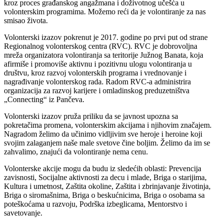
kroz proces građanskog angažmana i doživotnog učešća u
volonterskim programima. Možemo reći da je volontiranje za nas
smisao života.
Volonterski izazov pokrenut je 2017. godine po prvi put od strane
Regionalnog volonterskog centra (RVC). RVC je dobrovoljna
mreža organizatora volontiranja sa teritorije Južnog Banata, koja
afirmiše i promoviše aktivnu i pozitivnu ulogu volontiranja u
društvu, kroz razvoj volonterskih programa i vrednovanje i
nagrađivanje volonterskog rada. Radom RVC-a administrira
organizacija za razvoj karijere i omladinskog preduzetništva
„Connecting“ iz Pančeva.
Volonterski izazov pruža priliku da se javnost upozna sa
pokretačima promena, volonterskim akcijama i njihovim značajem.
Nagradom želimo da učinimo vidljivim sve heroje i heroine koji
svojim zalaganjem naše male svetove čine boljim. Želimo da im se
zahvalimo, znajući da volontiranje nema cenu.
Volonterske akcije mogu da budu iz sledećih oblasti: Prevencija
zavisnosti, Socijalne aktivnosti za decu i mlade, Briga o starijima,
Kultura i umetnost, Zaštita okoline, Zaštita i zbrinjavanje životinja,
Briga o siromašnima, Briga o beskućnicima, Briga o osobama sa
poteškoćama u razvoju, Podrška izbeglicama, Mentorstvo i
savetovanje.