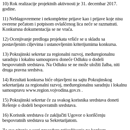
10) Rok realizacije projektnih aktivnosti je 31. decembar 2017.
godine.
11) Neblagovremene i nekompletne prijave kao i prijave koje nisu
overene pečatom i potpisom ovlašćenog lica neće se razmatrati.
Konkursna dokumentacija se ne vraća.
12) Ocenjivanje predloga projekata vršiće se u skladu sa
postavljenim ciljevima i ustanovljenim kriterijumima konkursa.
13) Pokrajinski sekretar za regionalni razvoj, međuregionalnu
saradnju i lokalnu samoupravu doneće Odluku o dodeli
bespovratnih sredstava. Na Odluku se ne može uložiti žalba, niti
druga pravna sredstva.
14) Rezultati konkursa biće objavljeni na sajtu Pokrajinskog
sekretarijata za regionalni razvoj, međuregionalnu saradnju i lokalnu
samoupravu www.region.vojvodina.gov.rs .
15) Pokrajinski sekretar će za svakog korisnika sredstava doneti
Rešenje o dodeli bespovratnih sredstava.
16) Korisnik sredstava će zaključiti Ugovor o korišćenju
bespovratnih sredstava sa Sekretarijatom.