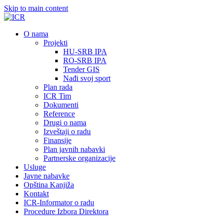
Skip to main content
О nama
Projekti
HU-SRB IPA
RO-SRB IPA
Tender GIS
Nađi svoj sport
Plan rada
ICR Tim
Dokumenti
Reference
Drugi o nama
Izveštaji o radu
Finansije
Plan javnih nabavki
Partnerske organizacije
Usluge
Javne nabavke
Opština Kanjiža
Kontakt
ICR-Informator o radu
Procedure Izbora Direktora