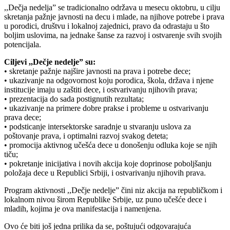
,,Dečja nedelja” se tradicionalno održava u mesecu oktobru, u cilju
skretanja pažnje javnosti na decu i mlade, na njihove potrebe i prava
u porodici, društvu i lokalnoj zajednici, pravo da odrastaju u što
boljim uslovima, na jednake šanse za razvoj i ostvarenje svih svojih
potencijala.
Ciljevi ,,Dečje nedelje” su:
• skretanje pažnje najšire javnosti na prava i potrebe dece;
• ukazivanje na odgovornost koju porodica, škola, država i njene
institucije imaju u zaštiti dece, i ostvarivanju njihovih prava;
• prezentacija do sada postignutih rezultata;
• ukazivanje na primere dobre prakse i probleme u ostvarivanju
prava dece;
• podsticanje intersektorske saradnje u stvaranju uslova za
poštovanje prava, i optimalni razvoj svakog deteta;
• promocija aktivnog učešća dece u donošenju odluka koje se njih
tiču;
• pokretanje inicijativa i novih akcija koje doprinose poboljšanju
položaja dece u Republici Srbiji, i ostvarivanju njihovih prava.
Program aktivnosti ,,Dečje nedelje” čini niz akcija na republičkom i
lokalnom nivou širom Republike Srbije, uz puno učešće dece i
mladih, kojima je ova manifestacija i namenjena.
Ovo će biti još jedna prilika da se, poštujući odgovarajuća