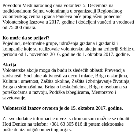
Povodom Međunarodnog dana volontera 5. Decembra na
tradicionalnom Sajmu volontiranja u organizaciji Regionalnog
volonterskog centra i grada Pančeva biće proglašeni pobednici
Volonterskog Izazova u 2017. godine i dodeljeni vaučeri u vrednosti
od 75.000 dinara.
Ko može da se prijavi?
Pojedinci, neformalne grupe, udruženja građana i građanki i
kompanije koje su realizovale volontersku akciju na teritoriji Srbije u
periodu od 1. novembra 2016. godine do 1. oktobra 2017. godine.
Akcija
Volonterske akcije mogu da budu iz sledećih oblasti: Prevencija
zavisnosti, Socijalne aktivnosti za decu i mlade, Briga o starijima,
Kultura i umetnost, Zaštita okoline, Zaštita i zbrinjavanje životinja,
Briga o siromašnima, Briga o beskućnicima, Briga o osobama sa
poteškoćama u razvoju, Podrška izbeglicama, Mentorstvo i
savetovanje.
Volonterski Izazov otvoren je do 15. oktobra 2017. godine.
Za sve dodatne informacije u vezi sa konkursom možete se obratiti
Hoti Denizu na telefon: +381 63 305 816 ili putem elektronske
pošte deniz.hoti@connecting.org.rs.