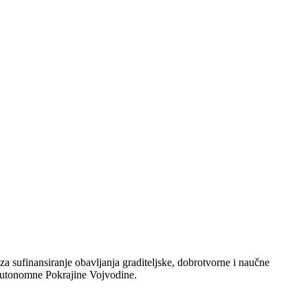
a sufinansiranje obavljanja graditeljske, dobrotvorne i naučne
ji Autonomne Pokrajine Vojvodine.