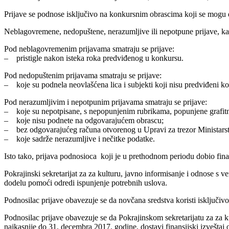
Prijave se podnose isključivo na konkursnim obrascima koji se mogu d
Neblagovremene, nedopuštene, nerazumljive ili nepotpune prijave, kao i
Pod neblagovremenim prijavama smatraju se prijave:
– pristigle nakon isteka roka predviđenog u konkursu.
Pod nedopuštenim prijavama smatraju se prijave:
– koje su podnela neovlašćena lica i subjekti koji nisu predviđeni
Pod nerazumljivim i nepotpunim prijavama smatraju se prijave:
– koje su nepotpisane, s nepopunjenim rubrikama, popunjene grafit
– koje nisu podnete na odgovarajućem obrascu;
– bez odgovarajućeg računa otvorenog u Upravi za trezor Ministarstv
– koje sadrže nerazumljive i nečitke podatke.
Isto tako, prijava podnosioca koji je u prethodnom periodu dobio finans
Pokrajinski sekretarijat za za kulturu, javno informisanje i odnose s
dodelu pomoći odredi ispunjenje potrebnih uslova.
Podnosilac prijave obavezuje se da novčana sredstva koristi isključi
Podnosilac prijave obavezuje se da Pokrajinskom sekretarijatu za za k
najkasnije do 31. decembra 2017. godine, dostavi finansijski izveštaj 