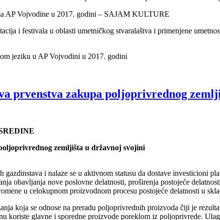
ravama AP Vojvodine u 2017. godini – SAJAM KULTURE
acija i festivala u oblasti umetničkog stvaralaštva i primenjene umetnos
skom jeziku u AP Vojvodini u 2017. godini
ava prvenstva zakupa poljoprivrednog zemlji
 SREDINE
oljoprivrednog zemljišta u državnoj svojini
h gazdinstava i nalaze se u aktivnom statusu da dostave investicioni pla
anja obavljanja nove poslovne delatnosti, proširenja postojeće delatnos
 promene u celokupnom proizvodnom procesu postojeće delatnosti u skl
anja koja se odnose na preradu poljoprivrednih proizvoda čiji je rezulta
inu koriste glavne i sporedne proizvode poreklom iz poljoprivrede. Ulaga