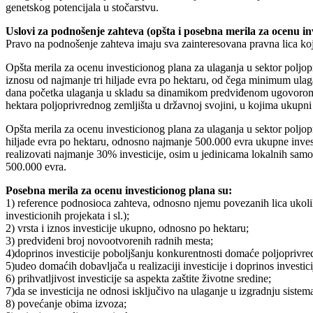
genetskog potencijala u stočarstvu.
Uslovi za podnošenje zahteva (opšta i posebna merila za ocenu in
Pravo na podnošenje zahteva imaju sva zainteresovana pravna lica koja
Opšta merila za ocenu investicionog plana za ulaganja u sektor poljop
iznosu od najmanje tri hiljade evra po hektaru, od čega minimum ulag
dana početka ulaganja u skladu sa dinamikom predviđenom ugovorom, s
hektara poljoprivrednog zemljišta u državnoj svojini, u kojima ukupni 
Opšta merila za ocenu investicionog plana za ulaganja u sektor poljop
hiljade evra po hektaru, odnosno najmanje 500.000 evra ukupne inves
realizovati najmanje 30% investicije, osim u jedinicama lokalnih samo
500.000 evra.
Posebna merila za ocenu investicionog plana su:
1) reference podnosioca zahteva, odnosno njemu povezanih lica ukoliko 
investicionih projekata i sl.);
2) vrsta i iznos investicije ukupno, odnosno po hektaru;
3) predviđeni broj novootvorenih radnih mesta;
4)doprinos investicije poboljšanju konkurentnosti domaće poljoprivre
5)udeo domaćih dobavljača u realizaciji investicije i doprinos investi
6) prihvatljivost investicije sa aspekta zaštite životne sredine;
7)da se investicija ne odnosi isključivo na ulaganje u izgradnju siste
8) povećanje obima izvoza;