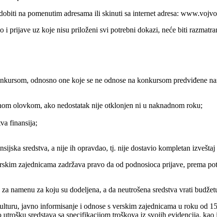
obiti na pomenutim adresama ili skinuti sa internet adresa: www.vojvo
 prijave uz koje nisu priloženi svi potrebni dokazi, neće biti razmatra
 konkursom, odnosno one koje se ne odnose na konkursom predviđene n
nom olovkom, ako nedostatak nije otklonjen ni u naknadnom roku;
a finansija;
ijska sredstva, a nije ih opravdao, tj. nije dostavio kompletan izveštaj 
 verskim zajednicama zadržava pravo da od podnosioca prijave, prema po
vo za namenu za koju su dodeljena, a da neutrošena sredstva vrati bud
ulturu, javno informisanje i odnose s verskim zajednicama u roku od 15
o utrošku sredstava sa specifikacijom troškova iz svojih evidencija, kao