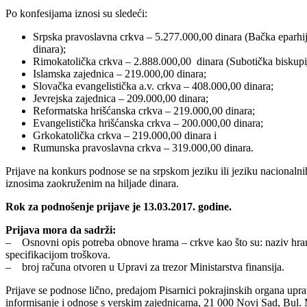
Po konfesijama iznosi su sledeći:
Srpska pravoslavna crkva – 5.277.000,00 dinara (Bačka eparhij
dinara);
Rimokatolička crkva – 2.888.000,00 dinara (Subotička biskupij
Islamska zajednica – 219.000,00 dinara;
Slovačka evangelistička a.v. crkva – 408.000,00 dinara;
Jevrejska zajednica – 209.000,00 dinara;
Reformatska hrišćanska crkva – 219.000,00 dinara;
Evangelistička hrišćanska crkva – 200.000,00 dinara;
Grkokatolička crkva – 219.000,00 dinara i
Rumunska pravoslavna crkva – 319.000,00 dinara.
Prijave na konkurs podnose se na srpskom jeziku ili jeziku nacionaln
iznosima zaokruženim na hiljade dinara.
Rok za podnošenje prijave je 13.03.2017. godine.
Prijava mora da sadrži:
– Osnovni opis potreba obnove hrama – crkve kao što su: naziv hrama;
specifikacijom troškova.
– broj računa otvoren u Upravi za trezor Ministarstva finansija.
Prijave se podnose lično, predajom Pisarnici pokrajinskih organa upra
informisanje i odnose s verskim zajednicama, 21 000 Novi Sad, Bul.