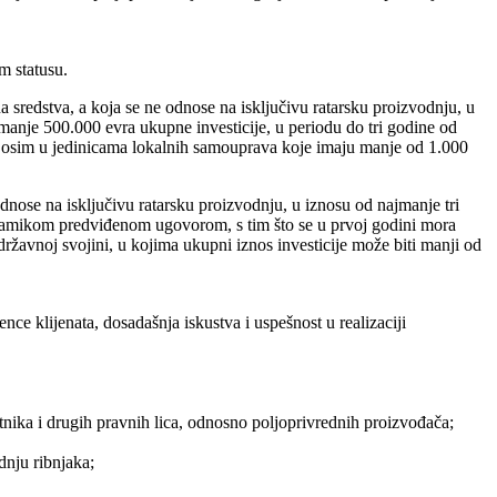
m statusu.
 sredstva, a koja se ne odnose na isključivu ratarsku proizvodnju, u
manje 500.000 evra ukupne investicije, u periodu do tri godine od
, osim u jedinicama lokalnih samouprava koje imaju manje od 1.000
dnose na isključivu ratarsku proizvodnju, u iznosu od najmanje tri
dinamikom predviđenom ugovorom, s tim što se u prvoj godini mora
ržavnoj svojini, u kojima ukupni iznos investicije može biti manji od
ce klijenata, dosadašnja iskustva i uspešnost u realizaciji
etnika i drugih pravnih lica, odnosno poljoprivrednih proizvođača;
dnju ribnjaka;