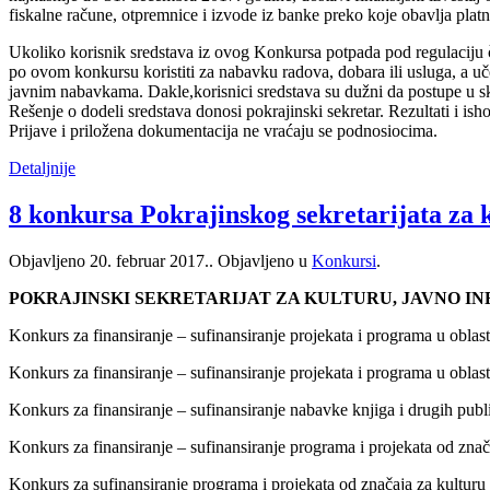
fiskalne račune, otpremnice i izvode iz banke preko koje obavlja platn
Ukoliko korisnik sredstava iz ovog Konkursa potpada pod regulaciju č
po ovom konkursu koristiti za nabavku radova, dobara ili usluga, a uč
javnim nabavkama. Dakle,korisnici sredstava su dužni da postupe u 
Rešenje o dodeli sredstava donosi pokrajinski sekretar. Rezultati i is
Prijave i priložena dokumentacija ne vraćaju se podnosiocima.
Detaljnije
8 konkursa Pokrajinskog sekretarijata za 
Objavljeno
20. februar 2017.
. Objavljeno u
Konkursi
.
POKRAJINSKI SEKRETARIJAT ZA KULTURU, JAVNO I
Konkurs za finansiranje – sufinansiranje projekata i programa u oblas
Konkurs za finansiranje – sufinansiranje projekata i programa u oblas
Konkurs za finansiranje – sufinansiranje nabavke knjiga i drugih publ
Konkurs za finansiranje – sufinansiranje programa i projekata od zna
Konkurs za sufinansiranje programa i projekata od značaja za kulturu