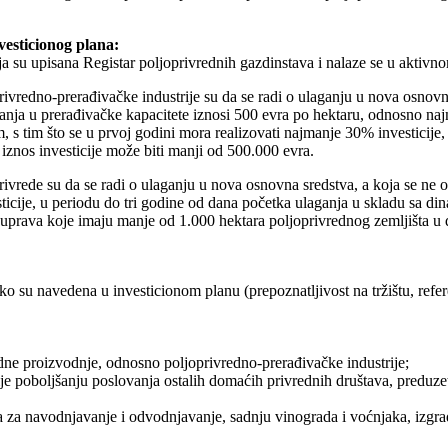
vesticionog plana:
 su upisana Registar poljoprivrednih gazdinstava i nalaze se u aktivno
rivredno-prerađivačke industrije su da se radi o ulaganju u nova osnovna
anja u prerađivačke kapacitete iznosi 500 evra po hektaru, odnosno naj
 tim što se u prvoj godini mora realizovati najmanje 30% investicije
iznos investicije može biti manji od 500.000 evra.
rivrede su da se radi o ulaganju u nova osnovna sredstva, a koja se ne o
ticije, u periodu do tri godine od dana početka ulaganja u skladu sa 
uprava koje imaju manje od 1.000 hektara poljoprivrednog zemljišta u d
su navedena u investicionom planu (prepoznatljivost na tržištu, referen
dne proizvodnje, odnosno poljoprivredno-prerađivačke industrije;
cije poboljšanju poslovanja ostalih domaćih privrednih društava, preduz
ma za navodnjavanje i odvodnjavanje, sadnju vinograda i voćnjaka, izgra