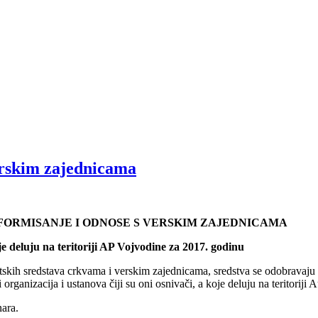
erskim zajednicama
NFORMISANJE I ODNOSE S VERSKIM ZAJEDNICAMA
 deluju na teritoriji AP Vojvodine za 2017. godinu
skih sredstava crkvama i verskim zajednicama, sredstva se odobravaju z
i organizacija i ustanova čiji su oni osnivači, a koje deluju na teritori
ara.