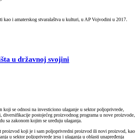
ti kao i amaterskog stvaralaštva u kulturi, u AP Vojvodini u 2017.
šta u državnoj svojini
n koji se odnosi na investiciono ulaganje u sektor poljoprivrede,
ti, diversifikacije postojećeg proizvodnog programa u nove proizvode,
adu sa zakonom kojim se uređuju ulaganja.
t proizvod koji je i sam poljoprivredni proizvod ili novi proizvod, kao
nja u sektor poljoprivrede jesu i ulaganja u oblasti unapređenja