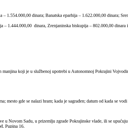
a – 1.554.000,00 dinara; Banatska eparhija – 1.622.000,00 dinara; Sre
a – 1.444.000,00 dinara, Zrenjaninska biskupija – 802.000,00 dinara i
ih manjina koji je u službenoj upotrebi u Autonomnoj Pokrajini Vojvod
 mesto gde se nalazi hram; kada je sagrađen; datum od kada se vodi ka
ve u Novom Sadu, u prizemlju zgrade Pokrajinske vlade, ili se upućuju p
 M. Pupina 16.