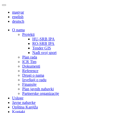
magyar
english
deutsch
О nama
Projekti
HU-SRB IPA
RO-SRB IPA
Tender GIS
Nađi svoj sport
Plan rada
ICR Tim
Dokumenti
Reference
Drugi o nama
Izveštaji o radu
Finansije
Plan javnih nabavki
Partnerske organizacije
Usluge
Javne nabavke
Opština Kanjiža
Kontakt