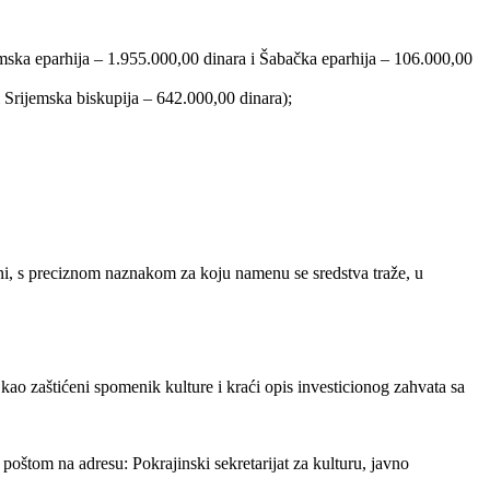
mska eparhija – 1.955.000,00 dinara i Šabačka eparhija – 106.000,00
 Srijemska biskupija – 642.000,00 dinara);
ini, s preciznom naznakom za koju namenu se sredstva traže, u
o zaštićeni spomenik kulture i kraći opis investicionog zahvata sa
oštom na adresu: Pokrajinski sekretarijat za kulturu, javno