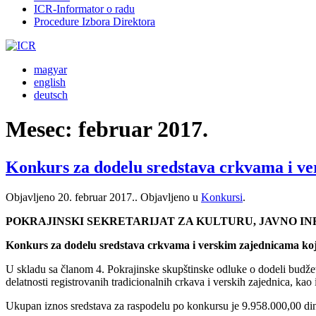
ICR-Informator o radu
Procedure Izbora Direktora
magyar
english
deutsch
Mesec:
februar 2017.
Konkurs za dodelu sredstava crkvama i v
Objavljeno
20. februar 2017.
. Objavljeno u
Konkursi
.
POKRAJINSKI SEKRETARIJAT ZA KULTURU, JAVNO I
Konkurs za dodelu sredstava crkvama i verskim zajednicama koje
U skladu sa članom 4. Pokrajinske skupštinske odluke o dodeli budžet
delatnosti registrovanih tradicionalnih crkava i verskih zajednica, kao 
Ukupan iznos sredstava za raspodelu po konkursu je 9.958.000,00 din