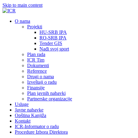
Skip to main content
О nama
Projekti
HU-SRB IPA
RO-SRB IPA
Tender GIS
Nađi svoj sport
Plan rada
ICR Tim
Dokumenti
Reference
Drugi o nama
Izveštaji o radu
Finansije
Plan javnih nabavki
Partnerske organizacije
Usluge
Javne nabavke
Opština Kanjiža
Kontakt
ICR-Informator o radu
Procedure Izbora Direktora