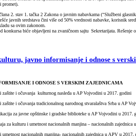
i promet).
lana 2. stav 1. tačka 2 Zakona o javnim nabavkama (“Službeni glasnik 
ešće javnih sredstava čini više od 50% vrednosti nabavke, korisnik sre
skladu sa ovim zakonom.
hod konkursa biće objavljeni na zvaničnom sajtu Sekretarijata. Rešenje 
kulturu, javno informisanje i odnose s vers
NFORMISANJE I ODNOSE S VERSKIM ZAJEDNICAMA
ti zaštite i očuvanja kulturnog nasleđa u AP Vojvodini u 2017. godini
ti zaštite i očuvanja tradicionalnog narodnog stvaralaštva Srba u AP Vo
ikacija za javne opštinske i gradske biblioteke u AP Vojvodini u 2017. 
čaja za kulturu i umetnost nacionalnih manjina – nacionalnih zajednica
 i umetnost nacionalnih manjina- nacionalnih zajednica u APV u 2017. 