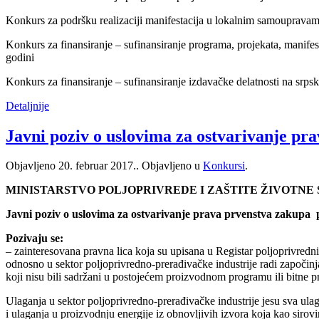
Konkurs za podršku realizaciji manifestacija u lokalnim samoup
Konkurs za finansiranje – sufinansiranje programa, projekata, manifest
godini
Konkurs za finansiranje – sufinansiranje izdavačke delatnosti na srp
Detaljnije
Javni poziv o uslovima za ostvarivanje pr
Objavljeno
20. februar 2017.
. Objavljeno u
Konkursi
.
MINISTARSTVO POLJOPRIVREDE I ZAŠTITE ŽIVOTNE
Javni poziv o uslovima za ostvarivanje prava prvenstva zakupa p
Pozivaju se:
– zainteresovana pravna lica koja su upisana u Registar poljoprivredni
odnosno u sektor poljoprivredno-prerađivačke industrije radi započinj
koji nisu bili sadržani u postojećem proizvodnom programu ili bitne
Ulaganja u sektor poljoprivredno-prerađivačke industrije jesu sva ulag
i ulaganja u proizvodnju energije iz obnovljivih izvora koja kao sirov