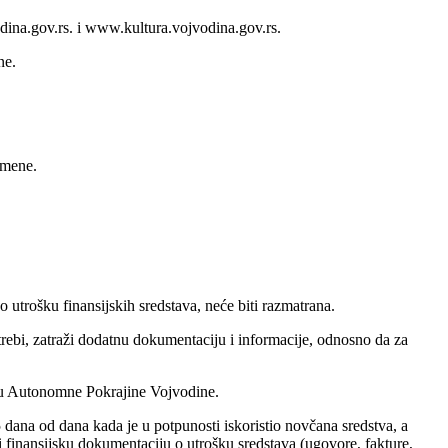
dina.gov.rs. i www.kultura.vojvodina.gov.rs.
ne.
amene.
o utrošku finansijskih sredstava, neće biti razmatrana.
trebi, zatraži dodatnu dokumentaciju i informacije, odnosno da za
žetu Autonomne Pokrajine Vojvodine.
 dana od dana kada je u potpunosti iskoristio novčana sredstva, a
 i finansijsku dokumentaciju o utrošku sredstava (ugovore, fakture,