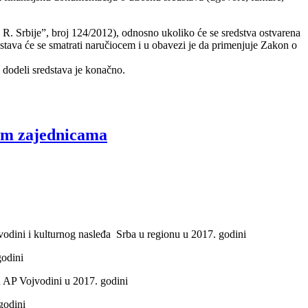
R. Srbije”, broj 124/2012), odnosno ukoliko će se sredstva ostvarena
dstava će se smatrati naručiocem i u obavezi je da primenjuje Zakon o
o dodeli sredstava je konačno.
kim zajednicama
jvodini i kulturnog nasleđa Srba u regionu u 2017. godini
godini
 u AP Vojvodini u 2017. godini
godini