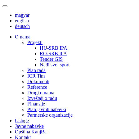
magyar
english
deutsch
О nama
Projekti
HU-SRB IPA
RO-SRB IPA
Tender GIS
Nađi svoj sport
Plan rada
ICR Tim
Dokumenti
Reference
Drugi o nama
Izveštaji o radu
Finansije
Plan javnih nabavki
Partnerske organizacije
Usluge
Javne nabavke
Opština Kanjiža
Kontakt