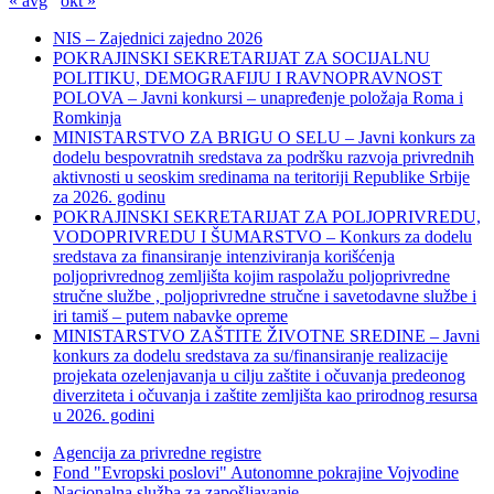
« avg
okt »
NIS – Zajednici zajedno 2026
POKRAJINSKI SEKRETARIJAT ZA SOCIJALNU
POLITIKU, DEMOGRAFIJU I RAVNOPRAVNOST
POLOVA – Javni konkursi – unapređenje položaja Roma i
Romkinja
MINISTARSTVO ZA BRIGU O SELU – Javni konkurs za
dodelu bespovratnih sredstava za podršku razvoja privrednih
aktivnosti u seoskim sredinama na teritoriji Republike Srbije
za 2026. godinu
POKRAJINSKI SEKRETARIJAT ZA POLJOPRIVREDU,
VODOPRIVREDU I ŠUMARSTVO – Konkurs za dodelu
sredstava za finansiranje intenziviranja korišćenja
poljoprivrednog zemljišta kojim raspolažu poljoprivredne
stručne službe , poljoprivredne stručne i savetodavne službe i
iri tamiš ‒ putem nabavke opreme
MINISTARSTVO ZAŠTITE ŽIVOTNE SREDINE – Javni
konkurs za dodelu sredstava za su/finansiranje realizacije
projekata ozelenjavanja u cilju zaštite i očuvanja predeonog
diverziteta i očuvanja i zaštite zemljišta kao prirodnog resursa
u 2026. godini
Agencija za privredne registre
Fond "Evropski poslovi" Autonomne pokrajine Vojvodine
Nacionalna služba za zapošljavanje