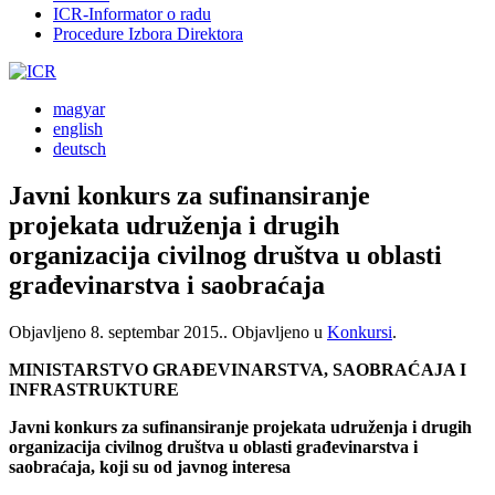
ICR-Informator o radu
Procedure Izbora Direktora
magyar
english
deutsch
Javni konkurs za sufinansiranje
projekata udruženja i drugih
organizacija civilnog društva u oblasti
građevinarstva i saobraćaja
Objavljeno
8. septembar 2015.
. Objavljeno u
Konkursi
.
MINISTARSTVO GRAĐEVINARSTVA, SAOBRAĆAJA I
INFRASTRUKTURE
Javni konkurs za sufinansiranje projekata udruženja i drugih
organizacija civilnog društva u oblasti građevinarstva i
saobraćaja, koji su od javnog interesa