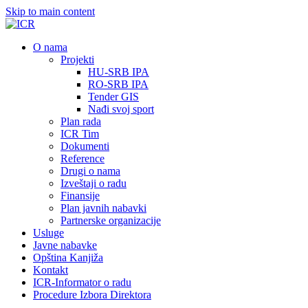
Skip to main content
О nama
Projekti
HU-SRB IPA
RO-SRB IPA
Tender GIS
Nađi svoj sport
Plan rada
ICR Tim
Dokumenti
Reference
Drugi o nama
Izveštaji o radu
Finansije
Plan javnih nabavki
Partnerske organizacije
Usluge
Javne nabavke
Opština Kanjiža
Kontakt
ICR-Informator o radu
Procedure Izbora Direktora