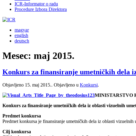
ICR-Informator o radu
Procedure Izbora Direktora
magyar
english
deutsch
Mesec:
maj 2015.
Konkurs za finansiranje umetničkih dela iz
Objavljeno
15. maj 2015.
. Objavljeno u
Konkursi
.
MINISTARSTVO 
Konkurs za finansiranje umetničkih dela iz oblasti vizuelnih ume
Predmet konkursa
Predmet konkursa je finansiranje umetničkih dela iz oblasti vizuelnih 
Cilj konkursa