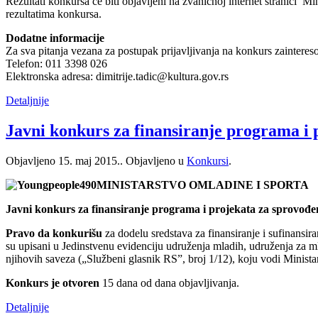
Rezultati konkursa će biti objavljeni na zvaničnoj internet stranici Min
rezultatima konkursa.
Dodatne informacije
Za sva pitanja vezana za postupak prijavljivanja na konkurs zainteres
Telefon: 011 3398 026
Elektronska adresa: dimitrije.tadic@kultura.gov.rs
Detaljnije
Javni konkurs za finansiranje programa i p
Objavljeno
15. maj 2015.
. Objavljeno u
Konkursi
.
MINISTARSTVO OMLADINE I SPORTA
Javni konkurs za finansiranje programa i projekata za sprovođenj
Pravo da konkurišu
za dodelu sredstava za finansiranje i sufinansi
su upisani u Jedinstvenu evidenciju udruženja mladih, udruženja za ml
njihovih saveza („Službeni glasnik RS”, broj 1/12), koju vodi Minista
Konkurs je otvoren
15 dana od dana objavljivanja.
Detaljnije