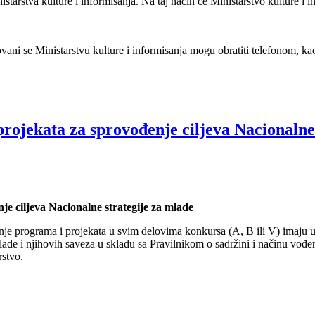
istarstva kulture i informisanja. Na taj način će Ministarstvo kulture i i
ovani se Ministarstvu kulture i informisanja mogu obratiti telefonom, k
rojekata za sprovođenje ciljeva Nacionalne
e ciljeva Nacionalne strategije za mlade
ranje programa i projekata u svim delovima konkursa (A, B ili V) imaju
ade i njihovih saveza u skladu sa Pravilnikom o sadržini i načinu vođe
rstvo.