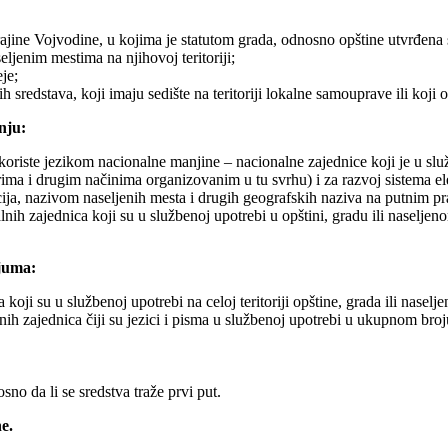
ajine Vojvodine, u kojima je statutom grada, odnosno opštine utvrđena 
seljenim mestima na njihovoj teritoriji;
je;
h sredstava, koji imaju sedište na teritoriji lokalne samouprave ili koji o
nju:
koriste jezikom nacionalne manjine – nacionalne zajednice koji je u sl
ma i drugim načinima organizovanim u tu svrhu) i za razvoj sistema ele
acija, nazivom naseljenih mesta i drugih geografskih naziva na putnim p
lnih zajednica koji su u službenoj upotrebi u opštini, gradu ili naseljen
ijuma:
koji su u službenoj upotrebi na celoj teritoriji opštine, grada ili naselj
nih zajednica čiji su jezici i pisma u službenoj upotrebi u ukupnom b
osno da li se sredstva traže prvi put.
e.