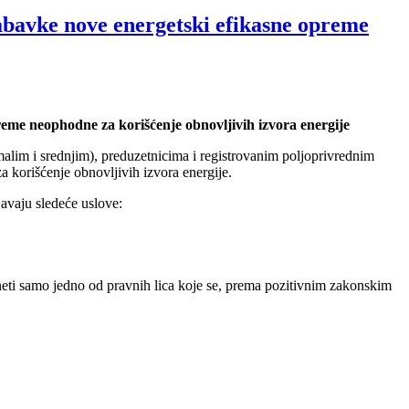
abavke nove energetski efikasne opreme
eme neophodne za korišćenje obnovljivih izvora energije
malim i srednjim), preduzetnicima i registrovanim poljoprivrednim
 korišćenje obnovljivih izvora energije.
javaju sledeće uslove:
neti samo jedno od pravnih lica koje se, prema pozitivnim zakonskim