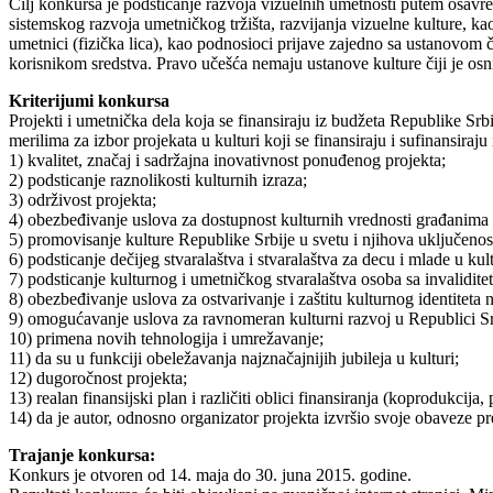
Cilj konkursa je podsticanje razvoja vizuelnih umetnosti putem osavr
sistemskog razvoja umetničkog tržišta, razvijanja vizuelne kulture, kao i
umetnici (fizička lica), kao podnosioci prijave zajedno sa ustanovom č
korisnikom sredstva. Pravo učešća nemaju ustanove kulture čiji je osn
Kriterijumi konkursa
Projekti i umetnička dela koja se finansiraju iz budžeta Republike Srb
merilima za izbor projekata u kulturi koji se finansiraju i sufinansiraj
1) kvalitet, značaj i sadržajna inovativnost ponuđenog projekta;
2) podsticanje raznolikosti kulturnih izraza;
3) održivost projekta;
4) obezbeđivanje uslova za dostupnost kulturnih vrednosti građanim
5) promovisanje kulture Republike Srbije u svetu i njihova uključeno
6) podsticanje dečijeg stvaralaštva i stvaralaštva za decu i mlade u kult
7) podsticanje kulturnog i umetničkog stvaralaštva osoba sa invalidite
8) obezbeđivanje uslova za ostvarivanje i zaštitu kulturnog identiteta 
9) omogućavanje uslova za ravnomeran kulturni razvoj u Republici Srbi
10) primena novih tehnologija i umrežavanje;
11) da su u funkciji obeležavanja najznačajnijih jubileja u kulturi;
12) dugoročnost projekta;
13) realan finansijski plan i različiti oblici finansiranja (koprodukcija, 
14) da je autor, odnosno organizator projekta izvršio svoje obaveze p
Trajanje konkursa:
Konkurs je otvoren od 14. maja do 30. juna 2015. godine.