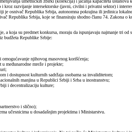
emenjivanja umetničkih zbirki (kolekcija) i jačanja kapaciteta ustanov
 kroz razvijanje intersektorske (javni, civilni i privatni sektor) i interr
iji je osnivač Republika Srbija, autonomna pokrajina ili jedinica lokaln
ivač Republika Srbija, koje se finansiraju shodno članu 74. Zakona o ku
ije, a koja su predmet konkursa, moraju da ispunjavaju najmanje tri od 
u iz budžeta Republike Srbije:
a i omogućavanje njihovog masovnog korišćenja;
st u međunarodne mreže i projekte;
uri;
tom i dostupnost kulturnih sadržaja osobama sa invaliditetom;
nacionalnih manjina u Republici Srbiji i Srba u inostranstvu;
ji i decentralizaciju kulture;
partnerstvo i slično);
rema učesnicima u dosadašnjim projektima i Ministarstvu.