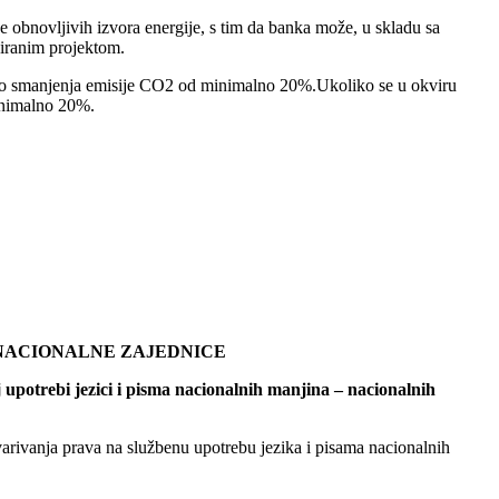
obnovljivih izvora energije, s tim da banka može, u skladu sa
siranim projektom.
do smanjenja emisije CO2 od minimalno 20%.Ukoliko se u okviru
minimalno 20%.
 NACIONALNE ZAJEDNICE
potrebi jezici i pisma nacionalnih manjina – nacionalnih
stvarivanja prava na službenu upotrebu jezika i pisama nacionalnih