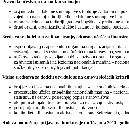
Pravo da učestvuju na konkursu imaju:
organi jedinica lokalne samouprave s teritorije Autonomne pokr
zajednica na celoj teritoriji jedinice lokalne samouprave ili u na
mesne zajednice na teritoriji gradova i opština iz prethodne aline
drugi organi, organizacije, službe i ustanove, korisnici budžetski
Sredstva se dodeljuju za finansiranje, odnosno učešće u finansira
osposobljavanja zaposlenih u organima i organizacijama, da se 
ostvaruje kontakt sa strankama (učešćem na kursevima, seminari
troškova izrade i postavljanja tabli s nazivom organa i organiz
za javnost ispisanih i na jezicima nacionalnih manjina – naciona
službenih glasila i drugih javnih publikacija.
Visina sredstava za dodelu utvrđuje se na osnovu sledećih kriter
broj jezika i pisama nacionalnih manjina – nacionalnih zajednica 
procentualno učešće pripadnika nacionalnih manjina – nacional
statistiku, na osnovu poslednjeg popisa stanovništva;
ukupni materijalni troškovi potrebni za realizaciju aktivnosti;
postojanje drugih izvora finansiranja aktivnosti;
kontinuitet u finansiranju aktivnosti od strane Sekretarijata, odn
Rok za podnošenje prijava na konkurs je do 15. juna 2015. godin