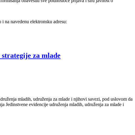
nformisanja obavestiti sve podnosioce prijava i širu javnost o
ao i na navedenu elektronsku adresu:
 strategije za mlade
 udruženja mladih, udruženja za mlade i njihovi savezi, pod uslovom da
nja Jedinstvene evidencije udruženja mladih, udruženja za mlade i