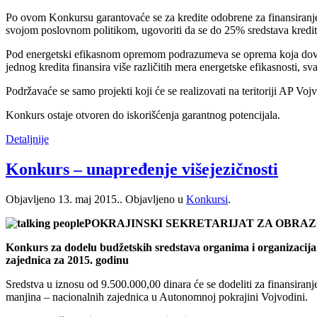
Po ovom Konkursu garantovaće se za kredite odobrene za finansiranje
svojom poslovnom politikom, ugovoriti da se do 25% sredstava kredita
Pod energetski efikasnom opremom podrazumeva se oprema koja dovo
jednog kredita finansira više različitih mera energetske efikasnosti,
Podržavaće se samo projekti koji će se realizovati na teritoriji AP Voj
Konkurs ostaje otvoren do iskorišćenja garantnog potencijala.
Detaljnije
Konkurs – unapređenje višejezičnosti
Objavljeno
13. maj 2015.
. Objavljeno u
Konkursi
.
POKRAJINSKI SEKRETARIJAT ZA OBRAZ
Konkurs za dodelu budžetskih sredstava organima i organizacija
zajednica za 2015. godinu
Sredstva u iznosu od 9.500.000,00 dinara će se dodeliti za finansiranj
manjina – nacionalnih zajednica u Autonomnoj pokrajini Vojvodini.