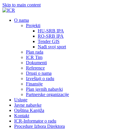
Skip to main content
О nama
Projekti
HU-SRB IPA
RO-SRB IPA
Tender GIS
Nađi svoj sport
Plan rada
ICR Tim
Dokumenti
Reference
Drugi o nama
Izveštaji o radu
Finansije
Plan javnih nabavki
Partnerske organizacije
Usluge
Javne nabavke
Opština Kanjiža
Kontakt
ICR-Informator o radu
Procedure Izbora Direktora