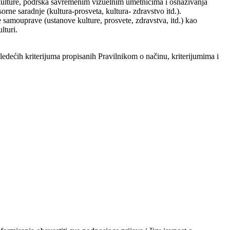
a kulture, podrška savremenim vizuelnim umetnicima i osnaživanja
esorne saradnje (kultura-prosveta, kultura- zdravstvo itd.).
e samouprave (ustanove kulture, prosvete, zdravstva, itd.) kao
lturi.
sledećih kriterijuma propisanih Pravilnikom o načinu, kriterijumima i