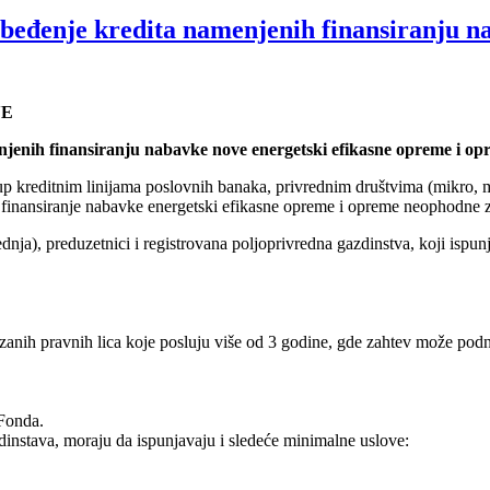
beđenje kredita namenjenih finansiranju n
NE
enih finansiranju nabavke nove energetski efikasne opreme i opr
stup kreditnim linijama poslovnih banaka, privrednim društvima (mikro, 
a finansiranje nabavke energetski efikasne opreme i opreme neophodne za
nja), preduzetnici i registrovana poljoprivredna gazdinstva, koji ispun
ezanih pravnih lica koje posluju više od 3 godine, gde zahtev može pod
 Fonda.
dinstava, moraju da ispunjavaju i sledeće minimalne uslove: