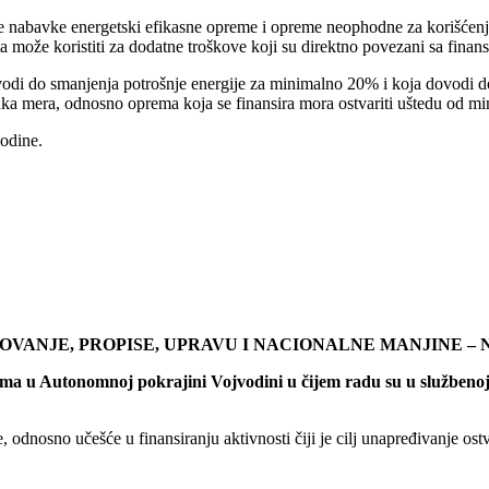
 nabavke energetski efikasne opreme i opreme neophodne za korišćenje 
 može koristiti za dodatne troškove koji su direktno povezani sa finan
di do smanjenja potrošnje energije za minimalno 20% i koja dovodi 
 svaka mera, odnosno oprema koja se finansira mora ostvariti uštedu od 
vodine.
OVANJE, PROPISE, UPRAVU I NACIONALNE MANJINE –
ma u Autonomnoj pokrajini Vojvodini u čijem radu su u službenoj u
e, odnosno učešće u finansiranju aktivnosti čiji je cilj unapređivanje o