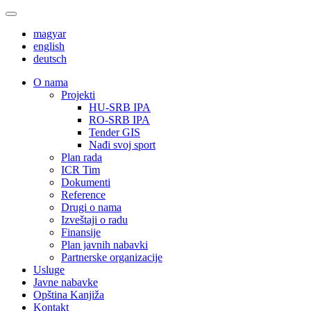
magyar
english
deutsch
О nama
Projekti
HU-SRB IPA
RO-SRB IPA
Tender GIS
Nađi svoj sport
Plan rada
ICR Tim
Dokumenti
Reference
Drugi o nama
Izveštaji o radu
Finansije
Plan javnih nabavki
Partnerske organizacije
Usluge
Javne nabavke
Opština Kanjiža
Kontakt