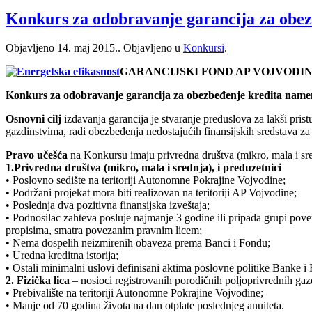
Konkurs za odobravanje garancija za obez
Objavljeno
14. maj 2015.
. Objavljeno u
Konkursi
.
GARANCIJSKI FOND AP VOJVODI
Konkurs za odobravanje garancija za obezbeđenje kredita namenj
Osnovni cilj
izdavanja garancija je stvaranje preduslova za lakši pri
gazdinstvima, radi obezbeđenja nedostajućih finansijskih sredstava z
Pravo učešća
na Konkursu imaju privredna društva (mikro, mala i sred
1.Privredna društva (mikro, mala i srednja), i preduzetnici
• Poslovno sedište na teritoriji Autonomne Pokrajine Vojvodine;
• Podržani projekat mora biti realizovan na teritoriji AP Vojvodine;
• Poslednja dva pozitivna finansijska izveštaja;
• Podnosilac zahteva posluje najmanje 3 godine ili pripada grupi pov
propisima, smatra povezanim pravnim licem;
• Nema dospelih neizmirenih obaveza prema Banci i Fondu;
• Uredna kreditna istorija;
• Ostali minimalni uslovi definisani aktima poslovne politike Banke i
2. Fizička lica
– nosioci registrovanih porodičnih poljoprivrednih gaz
• Prebivalište na teritoriji Autonomne Pokrajine Vojvodine;
• Manje od 70 godina života na dan otplate poslednjeg anuiteta.