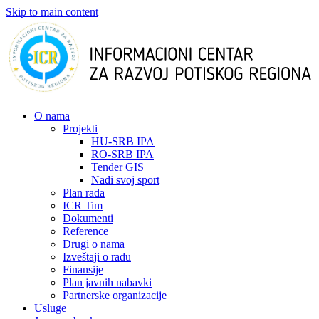
Skip to main content
О nama
Projekti
HU-SRB IPA
RO-SRB IPA
Tender GIS
Nađi svoj sport
Plan rada
ICR Tim
Dokumenti
Reference
Drugi o nama
Izveštaji o radu
Finansije
Plan javnih nabavki
Partnerske organizacije
Usluge