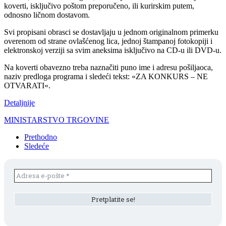
koverti, isključivo poštom preporučeno, ili kurirskim putem,
odnosno ličnom dostavom.
Svi propisani obrasci se dostavljaju u jednom originalnom primerku
overenom od strane ovlašćenog lica, jednoj štampanoj fotokopiji i
elektronskoj verziji sa svim aneksima isključivo na CD-u ili DVD-u.
Na koverti obavezno treba naznačiti puno ime i adresu pošiljaoca,
naziv predloga programa i sledeći tekst: «ZA KONKURS – NE
OTVARATI«.
Detaljnije
MINISTARSTVO TRGOVINE
Prethodno
Sledeće