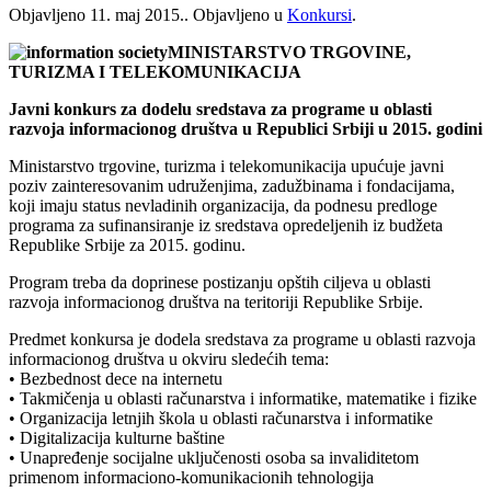
Objavljeno
11. maj 2015.
. Objavljeno u
Konkursi
.
MINISTARSTVO TRGOVINE,
TURIZMA I TELEKOMUNIKACIJA
Javni konkurs za dodelu sredstava za programe u oblasti
razvoja informacionog društva u Republici Srbiji u 2015. godini
Ministarstvo trgovine, turizma i telekomunikacija upućuje javni
poziv zainteresovanim udruženjima, zadužbinama i fondacijama,
koji imaju status nevladinih organizacija, da podnesu predloge
programa za sufinansiranje iz sredstava opredeljenih iz budžeta
Republike Srbije za 2015. godinu.
Program treba da doprinese postizanju opštih ciljeva u oblasti
razvoja informacionog društva na teritoriji Republike Srbije.
Predmet konkursa je dodela sredstava za programe u oblasti razvoja
informacionog društva u okviru sledećih tema:
• Bezbednost dece na internetu
• Takmičenja u oblasti računarstva i informatike, matematike i fizike
• Organizacija letnjih škola u oblasti računarstva i informatike
• Digitalizacija kulturne baštine
• Unapređenje socijalne uključenosti osoba sa invaliditetom
primenom informaciono-komunikacionih tehnologija