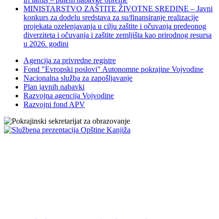
MINISTARSTVO ZAŠTITE ŽIVOTNE SREDINE – Javni
konkurs za dodelu sredstava za su/finansiranje realizacije
projekata ozelenjavanja u cilju zaštite i očuvanja predeonog
diverziteta i očuvanja i zaštite zemljišta kao prirodnog resursa
u 2026. godini
Agencija za privredne registre
Fond "Evropski poslovi" Autonomne pokrajine Vojvodine
Nacionalna služba za zapošljavanje
Plan javnih nabavki
Razvojna agencija Vojvodine
Razvojni fond APV