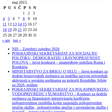
maj 2015.
P
U
S
Č
P
S
N
1
2
3
4
5
6
7
8
9
10
11
12
13
14
15
16
17
18
19
20
21
22
23
24
25
26
27
28
29
30
31
« apr
jun »
NIS – Zajednici zajedno 2026
POKRAJINSKI SEKRETARIJAT ZA SOCIJALNU
POLITIKU, DEMOGRAFIJU I RAVNOPRAVNOST
POLOVA – Javni konkursi – unapređenje položaja Roma i
Romkinja
MINISTARSTVO ZA BRIGU O SELU – Javni konkurs za
dodelu bespovratnih sredstava za podršku razvoja privrednih
aktivnosti u seoskim sredinama na teritoriji Republike Srbije
za 2026. godinu
POKRAJINSKI SEKRETARIJAT ZA POLJOPRIVREDU,
VODOPRIVREDU I ŠUMARSTVO – Konkurs za dodelu
sredstava za finansiranje intenziviranja korišćenja
poljoprivrednog zemljišta kojim raspolažu poljoprivredne
stručne službe , poljoprivredne stručne i savetodavne službe i
iri tamiš ‒ putem nabavke opreme