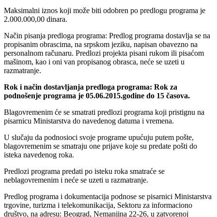
Maksimalni iznos koji može biti odobren po predlogu programa je
2.000.000,00 dinara.
Način pisanja predloga programa: Predlog programa dostavlja se na
propisanim obrascima, na srpskom jeziku, napisan obavezno na
personalnom računaru. Predlozi projekta pisani rukom ili pisaćom
mašinom, kao i oni van propisanog obrasca, neće se uzeti u
razmatranje.
Rok i način dostavljanja predloga programa: Rok za
podnošenje programa je 05.06.2015.godine do 15 časova.
Blagovremenim će se smatrati predlozi programa koji pristignu na
pisarnicu Ministarstva do navedenog datuma i vremena.
U slučaju da podnosioci svoje programe upućuju putem pošte,
blagovremenim se smatraju one prijave koje su predate pošti do
isteka navedenog roka.
Predlozi programa predati po isteku roka smatraće se
neblagovremenim i neće se uzeti u razmatranje.
Predlog programa i dokumentacija podnose se pisarnici Ministarstva
trgovine, turizma i telekomunikacija, Sektoru za informaciono
društvo, na adresu: Beograd, Nemanjina 22-26, u zatvorenoj