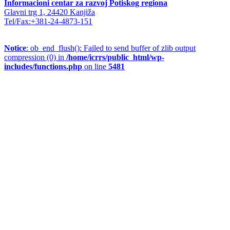
Informacioni centar za razvoj Potiskog regiona
Glavni trg 1, 24420 Kanjiža
Tel/Fax:+381-24-4873-151
Notice
: ob_end_flush(): Failed to send buffer of zlib output
compression (0) in
/home/icrrs/public_html/wp-
includes/functions.php
on line
5481