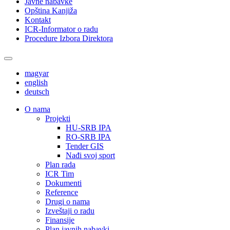
Javne nabavke
Opština Kanjiža
Kontakt
ICR-Informator o radu
Procedure Izbora Direktora
magyar
english
deutsch
О nama
Projekti
HU-SRB IPA
RO-SRB IPA
Tender GIS
Nađi svoj sport
Plan rada
ICR Tim
Dokumenti
Reference
Drugi o nama
Izveštaji o radu
Finansije
Plan javnih nabavki