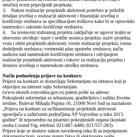
stručnoj oceni prijavljenih projekata;
3. Nakon realizacije projektnih aktivnosti potrebno je priložiti
detaljan izveštaj o realizaciji aktivnosti i finansijski izveštaj o
korišćenju sredstava sa specifikacijom troškova kako bi se opravdalo
namensko i zakonito korišćenje sredstava;
4. Sa nosiocem izabranog projekta zaključuje se ugovor kojim se
obavezno utvrđuje: naziv i sedište nosioca projekta; naziv projekta,
vrsta i obim projektnih aktivnosti; vreme realizacije projekta; visina
dodeljenih sredstava; vremenski plan upotrebe sredstava; način
nadzora nad namenskim korišćenjem sredstava i odvijanjem
realizacije projektnih aktivnosti i rokove za realizaciju projekta i
dostavu izveštaja o namenskom utrošku sredstava.
Način podnošenja prijave na konkurs:
Prijave na konkurs se dostavljaju Sekretarijatu na obrascu koji je
objavljen na internet sajtu Sekretarijata
(www.ekourb.vojvodina.gov.rs) putem pošte na adresu:
Pokrajinski sekretarijat za urbanizam, graditeljstvo i zaštitu životne
sredine, Bulevar Mihajla Pupina 16, 21000 Novi Sad sa naznakom
„Prijava na konkurs za su/finansiranje projektnih aktivnosti
upravljača u zaštićenim područjima AP Vojvodine u toku 2015.
godine“ ili neposredno na pisarnici pokrajinskih organa (kontakt
osoba Lorand Vig, telefoni: 021/487-4486; 021/557-283).
Prijave koje se dostave nakon navedenog roka ili sa nepotpunom
dokumentacijom, poslate putem faksa ili elektronske pošte,