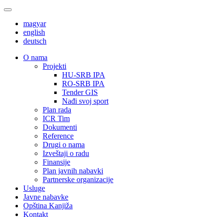
magyar
english
deutsch
О nama
Projekti
HU-SRB IPA
RO-SRB IPA
Tender GIS
Nađi svoj sport
Plan rada
ICR Tim
Dokumenti
Reference
Drugi o nama
Izveštaji o radu
Finansije
Plan javnih nabavki
Partnerske organizacije
Usluge
Javne nabavke
Opština Kanjiža
Kontakt