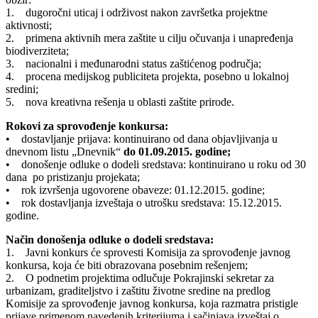
1. dugoročni uticaj i održivost nakon završetka projektne
aktivnosti;
2. primena aktivnih mera zaštite u cilju očuvanja i unapređenja
biodiverziteta;
3. nacionalni i međunarodni status zaštićenog područja;
4. procena medijskog publiciteta projekta, posebno u lokalnoj
sredini;
5. nova kreativna rešenja u oblasti zaštite prirode.
Rokovi za sprovođenje konkursa:
• dostavljanje prijava: kontinuirano od dana objavljivanja u
dnevnom listu „Dnevnik“
do 01.09.2015. godine;
• donošenje odluke o dodeli sredstava: kontinuirano u roku od 30
dana po pristizanju projekata;
• rok izvršenja ugovorene obaveze: 01.12.2015. godine;
• rok dostavljanja izveštaja o utrošku sredstava: 15.12.2015.
godine.
Način donošenja odluke o dodeli sredstava:
1. Javni konkurs će sprovesti Komisija za sprovođenje javnog
konkursa, koja će biti obrazovana posebnim rešenjem;
2. O podnetim projektima odlučuje Pokrajinski sekretar za
urbanizam, graditeljstvo i zaštitu životne sredine na predlog
Komisije za sprovođenje javnog konkursa, koja razmatra pristigle
prijave primenom navedenih kriterijuma i sačinjava izveštaj o