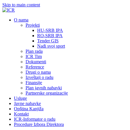
Skip to main content
О nama
Projekti
HU-SRB IPA
RO-SRB IPA
Tender GIS
Nađi svoj sport
Plan rada
ICR Tim
Dokumenti
Reference
Drugi o nama
Izveštaji o radu
Finansije
Plan javnih nabavki
Partnerske organizacije
Usluge
Javne nabavke
Opština Kanjiža
Kontakt
ICR-Informator o radu
Procedure Izbora Direktora