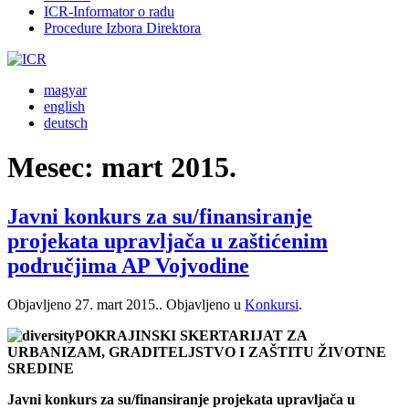
ICR-Informator o radu
Procedure Izbora Direktora
magyar
english
deutsch
Mesec:
mart 2015.
Javni konkurs za su/finansiranje
projekata upravljača u zaštićenim
područjima AP Vojvodine
Objavljeno
27. mart 2015.
. Objavljeno u
Konkursi
.
POKRAJINSKI SKERTARIJAT ZA
URBANIZAM, GRADITELJSTVO I ZAŠTITU ŽIVOTNE
SREDINE
Javni konkurs za su/finansiranje projekata upravljača u