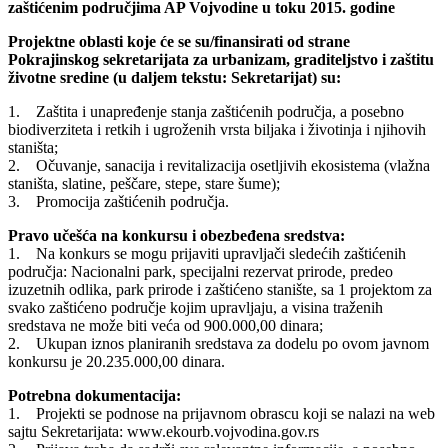
zaštićenim područjima AP Vojvodine u toku 2015. godine
Projektne oblasti koje će se su/finansirati od strane
Pokrajinskog sekretarijata za urbanizam, graditeljstvo i zaštitu
životne sredine (u daljem tekstu: Sekretarijat) su:
1. Zaštita i unapređenje stanja zaštićenih područja, a posebno
biodiverziteta i retkih i ugroženih vrsta biljaka i životinja i njihovih
staništa;
2. Očuvanje, sanacija i revitalizacija osetljivih ekosistema (vlažna
staništa, slatine, peščare, stepe, stare šume);
3. Promocija zaštićenih područja.
Pravo učešća na konkursu i obezbeđena sredstva:
1. Na konkurs se mogu prijaviti upravljači sledećih zaštićenih
područja: Nacionalni park, specijalni rezervat prirode, predeo
izuzetnih odlika, park prirode i zaštićeno stanište, sa 1 projektom za
svako zaštićeno područje kojim upravljaju, a visina traženih
sredstava ne može biti veća od 900.000,00 dinara;
2. Ukupan iznos planiranih sredstava za dodelu po ovom javnom
konkursu je 20.235.000,00 dinara.
Potrebna dokumentacija:
1. Projekti se podnose na prijavnom obrascu koji se nalazi na web
sajtu Sekretarijata: www.ekourb.vojvodina.gov.rs