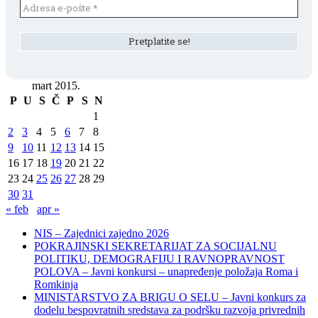
mart 2015.
P
U
S
Č
P
S
N
1
2
3
4
5
6
7
8
9
10
11
12
13
14
15
16
17
18
19
20
21
22
23
24
25
26
27
28
29
30
31
« feb
apr »
NIS – Zajednici zajedno 2026
POKRAJINSKI SEKRETARIJAT ZA SOCIJALNU
POLITIKU, DEMOGRAFIJU I RAVNOPRAVNOST
POLOVA – Javni konkursi – unapređenje položaja Roma i
Romkinja
MINISTARSTVO ZA BRIGU O SELU – Javni konkurs za
dodelu bespovratnih sredstava za podršku razvoja privrednih