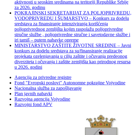
aktivnosti u seoskim sredinama na teritoriji Republike Srbije
za 2026. godinu
POKRAJINSKI SEKRETARIJAT ZA POLJOPRIVREDU,
VODOPRIVREDU I ŠUMARSTVO – Konkurs za dodelu
sredstava za finansiranje intenziviranja korišćenja
poljoprivrednog zemljišta kojim raspolažu poljoprivredne
stručne službe , poljoprivredne stručne i savetodavne službe i
iri tamiš ‒ putem nabavke opreme
MINISTARSTVO ZAŠTITE ŽIVOTNE SREDINE – Javni
konkurs za dodelu sredstava za su/finansiranje realizacije
projekata ozelenjavanja u cilju zaštite i očuvanja predeonog
diverziteta i očuvanja i zaštite zemljišta kao prirodnog resursa
u 2026. godini
Agencija za privredne registre
Fond "Evropski poslovi" Autonomne pokrajine Vojvodine
Nacionalna služba za zapošljavanje
Plan javnih nabavki
Razvojna agencija Vojvodine
Razvojni fond APV