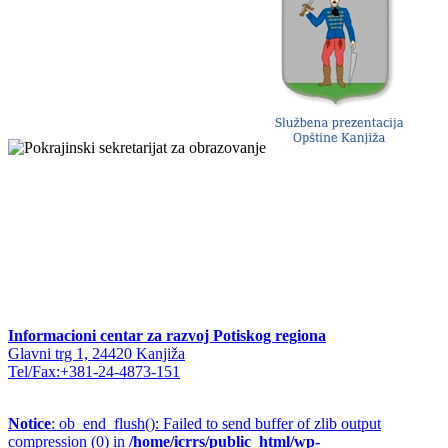
Informacioni centar za razvoj Potiskog regiona
Glavni trg 1, 24420 Kanjiža
Tel/Fax:+381-24-4873-151
Notice
: ob_end_flush(): Failed to send buffer of zlib output
compression (0) in
/home/icrrs/public_html/wp-