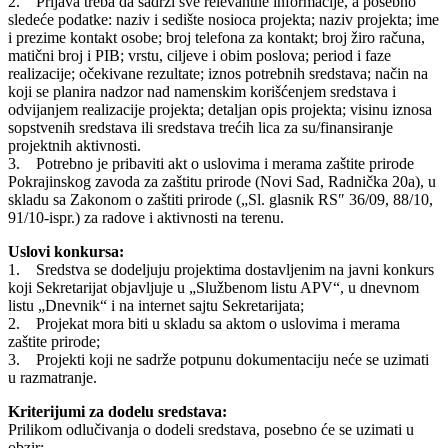
2. Prijava treba da sadrži sve relevantne informacije, a posebno
sledeće podatke: naziv i sedište nosioca projekta; naziv projekta; ime
i prezime kontakt osobe; broj telefona za kontakt; broj žiro računa,
matični broj i PIB; vrstu, ciljeve i obim poslova; period i faze
realizacije; očekivane rezultate; iznos potrebnih sredstava; način na
koji se planira nadzor nad namenskim korišćenjem sredstava i
odvijanjem realizacije projekta; detaljan opis projekta; visinu iznosa
sopstvenih sredstava ili sredstava trećih lica za su/finansiranje
projektnih aktivnosti.
3. Potrebno je pribaviti akt o uslovima i merama zaštite prirode
Pokrajinskog zavoda za zaštitu prirode (Novi Sad, Radnička 20a), u
skladu sa Zakonom o zaštiti prirode („Sl. glasnik RS″ 36/09, 88/10,
91/10-ispr.) za radove i aktivnosti na terenu.
Uslovi konkursa:
1. Sredstva se dodeljuju projektima dostavljenim na javni konkurs
koji Sekretarijat objavljuje u „Službenom listu APV“, u dnevnom
listu „Dnevnik“ i na internet sajtu Sekretarijata;
2. Projekat mora biti u skladu sa aktom o uslovima i merama
zaštite prirode;
3. Projekti koji ne sadrže potpunu dokumentaciju neće se uzimati
u razmatranje.
Kriterijumi za dodelu sredstava:
Prilikom odlučivanja o dodeli sredstava, posebno će se uzimati u
obzir: